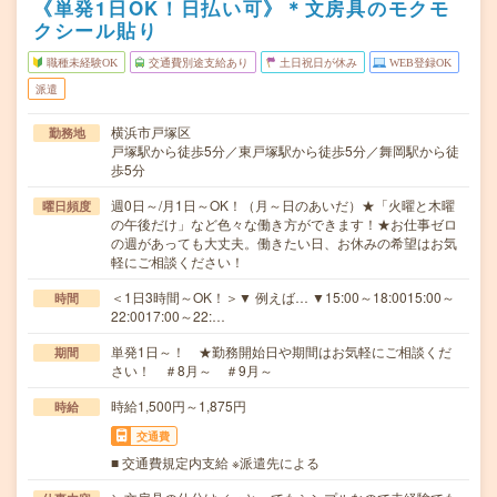
《単発1日OK！日払い可》＊文房具のモクモ
クシール貼り
職種未経験OK
交通費別途支給あり
土日祝日が休み
WEB登録OK
派遣
横浜市戸塚区
勤務地
戸塚駅から徒歩5分／東戸塚駅から徒歩5分／舞岡駅から徒
歩5分
週0日～/月1日～OK！（月～日のあいだ）★「火曜と木曜
曜日頻度
の午後だけ」など色々な働き方ができます！★お仕事ゼロ
の週があっても大丈夫。働きたい日、お休みの希望はお気
軽にご相談ください！
＜1日3時間～OK！＞▼ 例えば… ▼15:00～18:0015:00～
時間
22:0017:00～22:…
単発1日～！ ★勤務開始日や期間はお気軽にご相談くだ
期間
さい！ ＃8月～ ＃9月～
時給1,500円～1,875円
時給
交通費
■ 交通費規定内支給 ※派遣先による