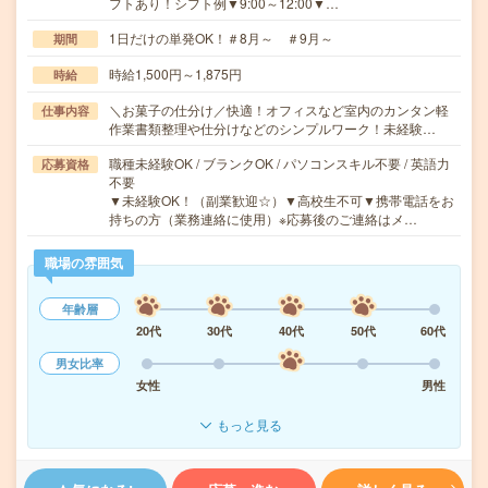
フトあり！シフト例▼9:00～12:00▼…
1日だけの単発OK！＃8月～ ＃9月～
期間
時給1,500円～1,875円
時給
＼お菓子の仕分け／快適！オフィスなど室内のカンタン軽
仕事内容
作業書類整理や仕分けなどのシンプルワーク！未経験…
職種未経験OK / ブランクOK / パソコンスキル不要 / 英語力
応募資格
不要
▼未経験OK！（副業歓迎☆）▼高校生不可▼携帯電話をお
持ちの方（業務連絡に使用）※応募後のご連絡はメ…
職場の雰囲気
年齢層
20代
30代
40代
50代
60代
男女比率
女性
男性
もっと見る