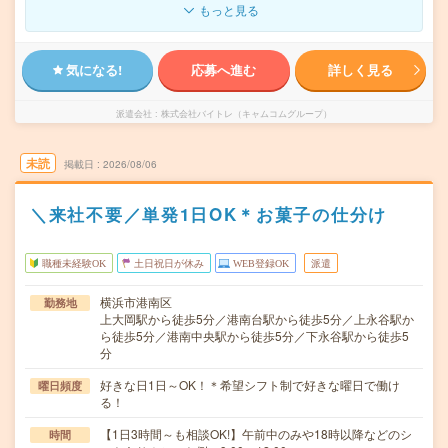
もっと見る
気になる!
応募へ進む
詳しく見る
派遣会社
株式会社バイトレ（キャムコムグループ）
未読
掲載日
2026/08/06
＼来社不要／単発1日OK＊お菓子の仕分け
職種未経験OK
土日祝日が休み
WEB登録OK
派遣
横浜市港南区
勤務地
上大岡駅から徒歩5分／港南台駅から徒歩5分／上永谷駅か
ら徒歩5分／港南中央駅から徒歩5分／下永谷駅から徒歩5
分
好きな日1日～OK！＊希望シフト制で好きな曜日で働け
曜日頻度
る！
【1日3時間～も相談OK!】午前中のみや18時以降などのシ
時間