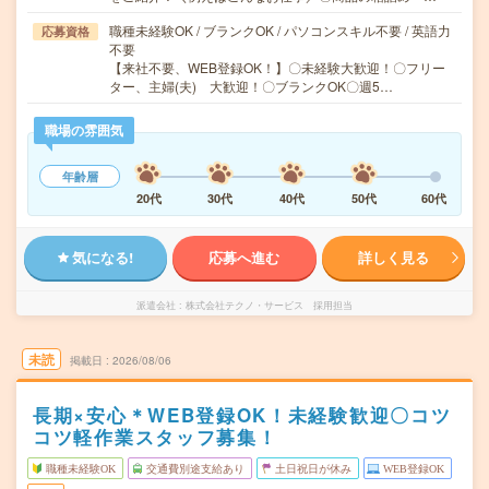
職種未経験OK / ブランクOK / パソコンスキル不要 / 英語力
応募資格
不要
【来社不要、WEB登録OK！】〇未経験大歓迎！〇フリー
ター、主婦(夫) 大歓迎！〇ブランクOK〇週5…
職場の雰囲気
年齢層
20代
30代
40代
50代
60代
気になる!
応募へ進む
詳しく見る
派遣会社
株式会社テクノ・サービス 採用担当
未読
掲載日
2026/08/06
長期×安心＊WEB登録OK！未経験歓迎〇コツ
コツ軽作業スタッフ募集！
職種未経験OK
交通費別途支給あり
土日祝日が休み
WEB登録OK