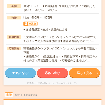
単発1日～！ ★勤務開始日や期間はお気軽にご相談くだ
期間
さい！ ＃8月～ ＃9月～
時給1,500円～1,875円
時給
交通費
■ 交通費規定内支給 ※派遣先による
＼文房具の仕分け／＜とってもシンプルなので未経験でも
仕事内容
安心！＞▼封入作業及び梱包▼雑誌や書籍などの仕分…
職種未経験OK / ブランクOK / パソコンスキル不要 / 英語力
応募資格
不要
▼未経験OK！（副業歓迎☆）▼高校生不可▼携帯電話をお
持ちの方（業務連絡に使用）※応募後のご連絡はメ…
気になる!
応募へ進む
詳しく見る
派遣会社
株式会社バイトレ（キャムコムグループ）
未読
掲載日
2026/08/06