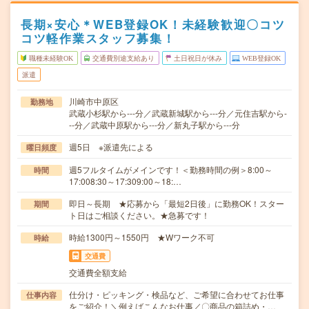
長期×安心＊WEB登録OK！未経験歓迎〇コツ
コツ軽作業スタッフ募集！
職種未経験OK
交通費別途支給あり
土日祝日が休み
WEB登録OK
派遣
川崎市中原区
勤務地
武蔵小杉駅から---分／武蔵新城駅から---分／元住吉駅から-
--分／武蔵中原駅から---分／新丸子駅から---分
週5日 ※派遣先による
曜日頻度
週5フルタイムがメインです！＜勤務時間の例＞8:00～
時間
17:008:30～17:309:00～18:…
即日～長期 ★応募から「最短2日後」に勤務OK！スター
期間
ト日はご相談ください。★急募です！
時給1300円～1550円 ★Wワーク不可
時給
交通費
交通費全額支給
仕分け・ピッキング・検品など、ご希望に合わせてお仕事
仕事内容
をご紹介！＼例えばこんなお仕事／〇商品の箱詰め・…