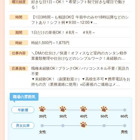
好きな日1日～OK！＊希望シフト制で好きな曜日で働け
曜日頻度
る！
【1日3時間～も相談OK!】午前中のみや18時以降などのシ
時間
フトあり！シフト例▼9:00～12:00▼…
1日だけの単発OK！＃8月～ ＃9月～
期間
時給1,500円～1,875円
時給
＼DMの仕分け／快適！オフィスなど室内のカンタン軽作
仕事内容
業書類整理や仕分けなどのシンプルワーク！未経験の…
職種未経験OK / ブランクOK / パソコンスキル不要 / 英語力
応募資格
不要
▼未経験OK！（副業歓迎☆）▼高校生不可▼携帯電話をお
持ちの方（業務連絡に使用）※応募後のご連絡はメ…
職場の雰囲気
年齢層
20代
30代
40代
50代
60代
男女比率
女性
男性