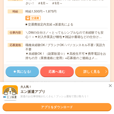
さい！ ＃8月～ ＃9月～
時給1,500円～1,875円
時給
交通費
■ 交通費規定内支給 ※派遣先による
＼DMの仕分け／＜とってもシンプルなので未経験でも安
仕事内容
心！＞▼封入作業及び梱包▼雑誌や書籍などの仕分け…
職種未経験OK / ブランクOK / パソコンスキル不要 / 英語力
応募資格
不要
▼未経験OK！（副業歓迎☆）▼高校生不可▼携帯電話をお
持ちの方（業務連絡に使用）※応募後のご連絡はメ…
気になる!
応募へ進む
詳しく見る
派遣会社
株式会社バイトレ（キャムコムグループ）
大人気！
エン派遣アプリ
未読
掲載日
2026/08/06
派遣のお仕事情報がたくさん！プッシュ通知で受け取ろう！
アプリをダウンロード
＼未経験歓迎／小型部品の検査・梱包＊黒川
駅徒歩8分