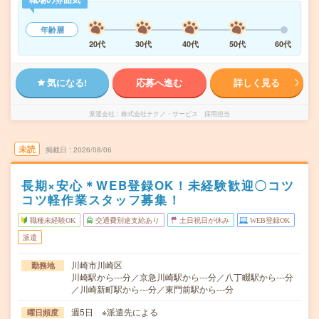
年齢層
20代
30代
40代
50代
60代
気になる!
応募へ進む
詳しく見る
派遣会社
株式会社テクノ・サービス 採用担当
未読
掲載日
2026/08/06
長期×安心＊WEB登録OK！未経験歓迎〇コツ
コツ軽作業スタッフ募集！
職種未経験OK
交通費別途支給あり
土日祝日が休み
WEB登録OK
派遣
川崎市川崎区
勤務地
川崎駅から---分／京急川崎駅から---分／八丁畷駅から---分
／川崎新町駅から---分／東門前駅から---分
週5日 ※派遣先による
曜日頻度