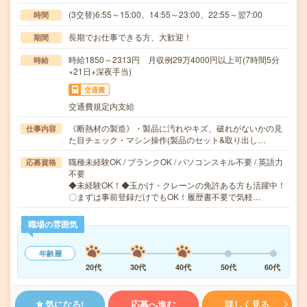
(3交替)6:55～15:00、14:55～23:00、22:55～翌7:00
時間
長期でお仕事できる方、大歓迎！
期間
時給1850～2313円 月収例29万4000円以上可(7時間5分
時給
×21日+深夜手当)
交通費
交通費規定内支給
《断熱材の製造》・製品に汚れやキズ、破れがないかの見
仕事内容
た目チェック・マシン操作(製品のセット&取り出し…
職種未経験OK / ブランクOK / パソコンスキル不要 / 英語力
応募資格
不要
◆未経験OK！◆玉かけ・クレーンの免許ある方も活躍中！
〇まずは事前登録だけでもOK！履歴書不要で気軽…
職場の雰囲気
年齢層
20代
30代
40代
50代
60代
気になる!
応募へ進む
詳しく見る