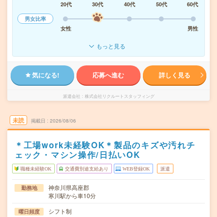
20代
30代
40代
50代
60代
男女比率
女性
男性
もっと見る
気になる!
応募へ進む
詳しく見る
派遣会社
株式会社リクルートスタッフィング
未読
掲載日
2026/08/06
＊工場work未経験OK＊製品のキズや汚れチ
ェック・マシン操作/日払いOK
職種未経験OK
交通費別途支給あり
WEB登録OK
派遣
神奈川県高座郡
勤務地
寒川駅から車10分
シフト制
曜日頻度