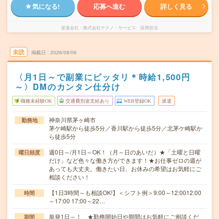
気になる!
応募へ進む
詳しく見る
派遣会社
株式会社テクノ・サービス 採用担当
未読
掲載日
2026/08/06
〈月1日～で副業にピッタリ＊時給1,500円
～〉DMのカンタン仕分け
職種未経験OK
交通費別途支給あり
WEB登録OK
派遣
神奈川県茅ヶ崎市
勤務地
茅ケ崎駅から徒歩5分／香川駅から徒歩5分／北茅ケ崎駅か
ら徒歩5分
週0日～/月1日～OK！（月～日のあいだ）★「土曜と日曜
曜日頻度
だけ」など色々な働き方ができます！★お仕事ゼロの週が
あっても大丈夫。働きたい日、お休みの希望はお気軽にご
相談ください！
【1日3時間～も相談OK!】＜シフト例＞9:00～12:0012:00
時間
～17:00 17:00～22…
単発1日～！ ★勤務開始日や期間はお気軽にご相談くだ
期間