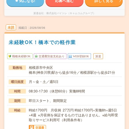
気になる!
応募へ進む
詳しく見る
派遣会社
株式会社バイトレ（キャムコムグループ）
未読
掲載日
2026/08/06
未経験OK！橋本での軽作業
職種未経験OK
交通費別途支給あり
WEB登録OK
派遣
相模原市中央区
勤務地
橋本(神奈川県)駅から徒歩16分／相模原駅から徒歩21分
月～金・土／週5日
曜日頻度
08:30-17:30（休憩60分）実働8時間
時間
即日スタート、期間限定
期間
時給1700円 月収例 27万円 時給1700円×実働8h×週5日
時給
×4週 ※月収例を保証するものではありません。※給与即受
取りサービス利用可（利用条件有）
交通費