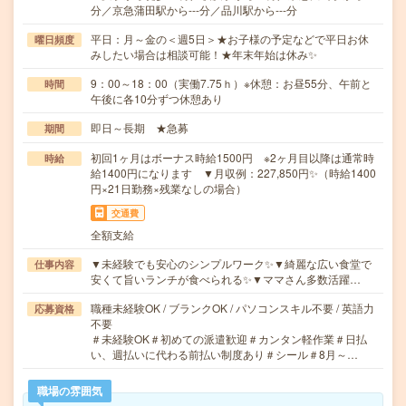
分／京急蒲田駅から---分／品川駅から---分
平日：月～金の＜週5日＞★お子様の予定などで平日お休
曜日頻度
みしたい場合は相談可能！★年末年始は休み✨
9：00～18：00（実働7.75ｈ）※休憩：お昼55分、午前と
時間
午後に各10分ずつ休憩あり
即日～長期 ★急募
期間
初回1ヶ月はボーナス時給1500円 ※2ヶ月目以降は通常時
時給
給1400円になります ▼月収例：227,850円✨（時給1400
円×21日勤務×残業なしの場合）
交通費
全額支給
▼未経験でも安心のシンプルワーク✨▼綺麗な広い食堂で
仕事内容
安くて旨いランチが食べられる✨▼ママさん多数活躍…
職種未経験OK / ブランクOK / パソコンスキル不要 / 英語力
応募資格
不要
＃未経験OK＃初めての派遣歓迎＃カンタン軽作業＃日払
い、週払いに代わる前払い制度あり＃シール＃8月～…
職場の雰囲気