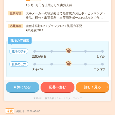
1ヶ月3万円を上限として実費支給
大手メーカーの物流拠点で軽作業のお仕事・ピッキング・
仕事内容
検品、梱包・出荷業務・出荷用段ボールの組み立て作…
職種未経験OK / ブランクOK / 英語力不要
応募資格
■未経験OK！
職場の雰囲気
職場の様子
活気がある
しずか
仕事の仕方
テキパキ
コツコツ
気になる!
応募へ進む
詳しく見る
派遣会社
株式会社リクルートスタッフィング
未読
掲載日
2026/08/06