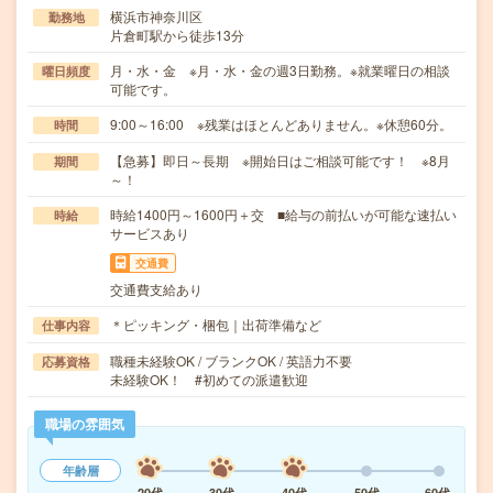
横浜市神奈川区
勤務地
片倉町駅から徒歩13分
月・水・金 ※月・水・金の週3日勤務。※就業曜日の相談
曜日頻度
可能です。
9:00～16:00 ※残業はほとんどありません。※休憩60分。
時間
【急募】即日～長期 ※開始日はご相談可能です！ ※8月
期間
～！
時給1400円～1600円＋交 ■給与の前払いが可能な速払い
時給
サービスあり
交通費
交通費支給あり
＊ピッキング・梱包｜出荷準備など
仕事内容
職種未経験OK / ブランクOK / 英語力不要
応募資格
未経験OK！ #初めての派遣歓迎
職場の雰囲気
年齢層
20代
30代
40代
50代
60代