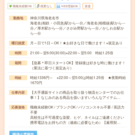
職種未経験OK
残業なし
WEB登録OK
派遣
神奈川県海老名市
勤務地
海老名(相鉄・小田急)駅から---分／海老名(相模線)駅から---
分／厚木駅から---分／さがみ野駅から---分／かしわ台駅か
ら---分
月～日で1日～OK！★お好きな日で働けます！※規定あり
曜日頻度
21:00～翌6:00(30:00)※22:00～翌5:00 時給1.25倍
時間
【急募＊即日スタートOK】登録後は好きな時に働けます！
期間
（業法に基づく規定あり）
時給1336円～ ※22:00～翌5:00は時給1.25倍 ★夜勤時給
時給
1670円
【大手通販サイトの商品を取り扱う物流センターでのお仕
仕事内容
事！】なじみのある商品を扱いますいろんなアイテム…
職種未経験OK / ブランクOK / パソコンスキル不要 / 英語力
応募資格
不要
高校生は不可過度な染髪、ヒゲ、ネイルはご遠慮ください
携帯電話をお持ちの方（連絡に必要なため）【雇用契…
職場の雰囲気