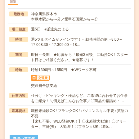
派遣
神奈川県厚木市
勤務地
本厚木駅から---分／愛甲石田駅から---分
週5日 ※派遣先による
曜日頻度
週5フルタイムがメインです！＜勤務時間の例＞8:00～
時間
17:008:30～17:309:00～18:…
即日～長期 ★応募から「最短2日後」に勤務OK！スター
期間
ト日はご相談ください。★急募です！
時給1300円～1550円 ★Wワーク不可
時給
交通費
交通費全額支給
仕分け・ピッキング・検品など、ご希望に合わせてお仕事
仕事内容
をご紹介！＼例えばこんなお仕事／〇商品の箱詰め・…
職種未経験OK / ブランクOK / パソコンスキル不要 / 英語力
応募資格
不要
【来社不要、WEB登録OK！】〇未経験大歓迎！〇フリー
ター、主婦(夫) 大歓迎！〇ブランクOK〇週5…
職場の雰囲気