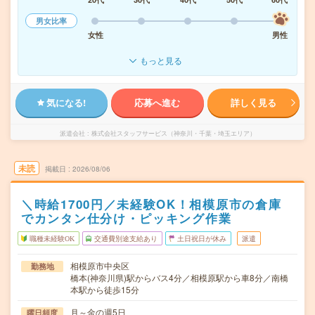
男女比率
女性
男性
もっと見る
気になる!
応募へ進む
詳しく見る
派遣会社
株式会社スタッフサービス（神奈川・千葉・埼玉エリア）
未読
掲載日
2026/08/06
＼時給1700円／未経験OK！相模原市の倉庫
でカンタン仕分け・ピッキング作業
職種未経験OK
交通費別途支給あり
土日祝日が休み
派遣
相模原市中央区
勤務地
橋本(神奈川県)駅からバス4分／相模原駅から車8分／南橋
本駅から徒歩15分
月～金の週5日
曜日頻度