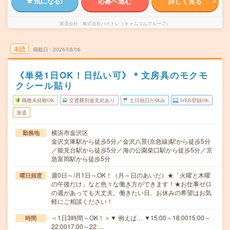
気になる!
応募へ進む
詳しく見る
派遣会社
株式会社バイトレ（キャムコムグループ）
未読
掲載日
2026/08/06
《単発1日OK！日払い可》＊文房具のモクモ
クシール貼り
職種未経験OK
交通費別途支給あり
土日祝日が休み
WEB登録OK
派遣
横浜市金沢区
勤務地
金沢文庫駅から徒歩5分／金沢八景(京急線)駅から徒歩5分
／能見台駅から徒歩5分／海の公園柴口駅から徒歩5分／京
急富岡駅から徒歩5分
週0日～/月1日～OK！（月～日のあいだ）★「火曜と木曜
曜日頻度
の午後だけ」など色々な働き方ができます！★お仕事ゼロ
の週があっても大丈夫。働きたい日、お休みの希望はお気
軽にご相談ください！
＜1日3時間～OK！＞▼ 例えば… ▼15:00～18:0015:00～
時間
22:0017:00～22:…