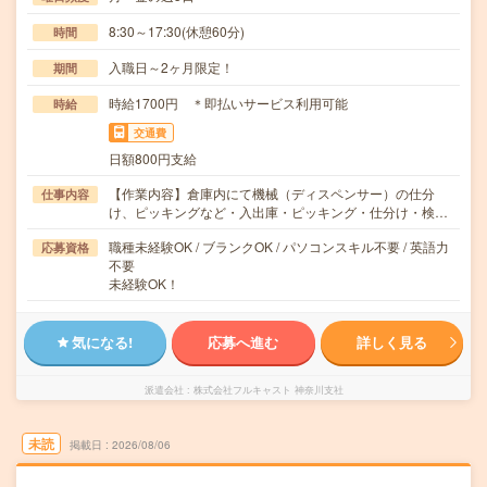
8:30～17:30(休憩60分)
時間
入職日～2ヶ月限定！
期間
時給1700円 ＊即払いサービス利用可能
時給
交通費
日額800円支給
【作業内容】倉庫内にて機械（ディスペンサー）の仕分
仕事内容
け、ピッキングなど・入出庫・ピッキング・仕分け・検…
職種未経験OK / ブランクOK / パソコンスキル不要 / 英語力
応募資格
不要
未経験OK！
気になる!
応募へ進む
詳しく見る
派遣会社
株式会社フルキャスト 神奈川支社
未読
掲載日
2026/08/06