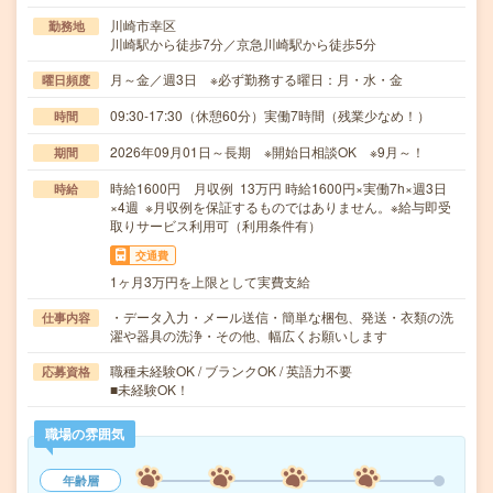
川崎市幸区
勤務地
川崎駅から徒歩7分／京急川崎駅から徒歩5分
月～金／週3日 ※必ず勤務する曜日：月・水・金
曜日頻度
09:30-17:30（休憩60分）実働7時間（残業少なめ！）
時間
2026年09月01日～長期 ※開始日相談OK ※9月～！
期間
時給1600円 月収例 13万円 時給1600円×実働7h×週3日
時給
×4週 ※月収例を保証するものではありません。※給与即受
取りサービス利用可（利用条件有）
交通費
1ヶ月3万円を上限として実費支給
・データ入力・メール送信・簡単な梱包、発送・衣類の洗
仕事内容
濯や器具の洗浄・その他、幅広くお願いします
職種未経験OK / ブランクOK / 英語力不要
応募資格
■未経験OK！
職場の雰囲気
年齢層