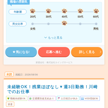
職場の雰囲気
年齢層
20代
30代
40代
50代
60代
男女比率
女性
男性
もっと見る
気になる!
応募へ進む
詳しく見る
派遣会社
株式会社カインズサービス
未読
掲載日
2026/08/06
未経験OK！残業ほぼなし▼週3日勤務！川崎
でのお仕事
職種未経験OK
交通費別途支給あり
土日祝日が休み
WEB登録OK
派遣