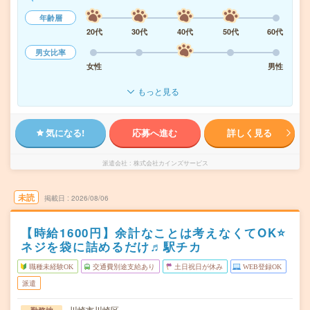
年齢層
20代
30代
40代
50代
60代
男女比率
女性
男性
もっと見る
気になる!
応募へ進む
詳しく見る
派遣会社
株式会社カインズサービス
未読
掲載日
2026/08/06
【時給1600円】余計なことは考えなくてOK⭐
ネジを袋に詰めるだけ♬駅チカ
職種未経験OK
交通費別途支給あり
土日祝日が休み
WEB登録OK
派遣
川崎市川崎区