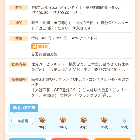
週5フルタイムがメインです！＜勤務時間の例＞8:00～
時間
17:008:30～17:309:00～18:…
即日～長期 ★応募から「最短2日後」に勤務OK！スター
期間
ト日はご相談ください。★急募です！
時給1300円～1550円 ★Wワーク不可
時給
交通費
交通費全額支給
仕分け・ピッキング・検品など、ご希望に合わせてお仕事
仕事内容
をご紹介！＼例えばこんなお仕事／〇商品の箱詰め・…
職種未経験OK / ブランクOK / パソコンスキル不要 / 英語力
応募資格
不要
【来社不要、WEB登録OK！】〇未経験大歓迎！〇フリー
ター、主婦(夫) 大歓迎！〇ブランクOK〇週5…
職場の雰囲気
年齢層
20代
30代
40代
50代
60代