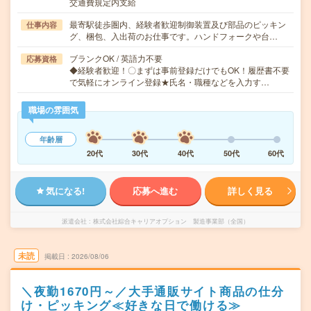
交通費規定内支給
最寄駅徒歩圏内、経験者歓迎制御装置及び部品のピッキン
仕事内容
グ、梱包、入出荷のお仕事です。ハンドフォークや台…
ブランクOK / 英語力不要
応募資格
◆経験者歓迎！〇まずは事前登録だけでもOK！履歴書不要
で気軽にオンライン登録★氏名・職種などを入力す…
職場の雰囲気
年齢層
20代
30代
40代
50代
60代
気になる!
応募へ進む
詳しく見る
派遣会社
株式会社綜合キャリアオプション 製造事業部（全国）
未読
掲載日
2026/08/06
＼夜勤1670円～／大手通販サイト商品の仕分
け・ピッキング≪好きな日で働ける≫