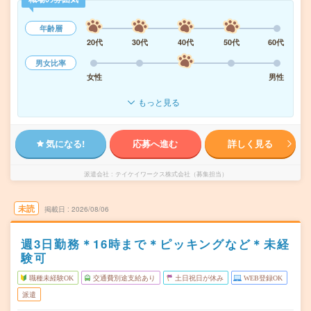
年齢層
20代
30代
40代
50代
60代
男女比率
女性
男性
もっと見る
気になる!
応募へ進む
詳しく見る
派遣会社
テイケイワークス株式会社（募集担当）
未読
掲載日
2026/08/06
週3日勤務＊16時まで＊ピッキングなど＊未経
験可
職種未経験OK
交通費別途支給あり
土日祝日が休み
WEB登録OK
派遣