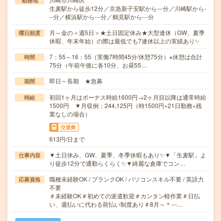
勤務地
生麦駅から徒歩12分／京急新子安駅から---分／川崎駅から-
--分／横浜駅から---分／鶴見駅から---分
月～金の＜週5日＞★土日固定休み★大型連休（GW、夏季
曜日頻度
休暇、年末年始）の際は最低でも7連休以上の実績あり✨
7：55～16：55（実働7時間45分/休憩75分）※休憩は合計
時間
75分（午前午後に各10分、お昼55…
即日～長期 ★急募
期間
初回1ヶ月はボーナス時給1600円→2ヶ月目以降は通常時給
時給
1500円 ▼月収例：244,125円（時1500円×21日勤務×残
業なしの場合）
交通費
613円/日まで
▼土日休み、GW、夏季、冬季休暇もあり✨▼「生麦駅」よ
仕事内容
り徒歩12分で通勤らくらく✨▼綺麗な倉庫でコン…
職種未経験OK / ブランクOK / パソコンスキル不要 / 英語力
応募資格
不要
＃未経験OK＃初めての派遣歓迎＃カンタン軽作業＃日払
い、週払いに代わる前払い制度あり＃8月～＊‐‐‐…