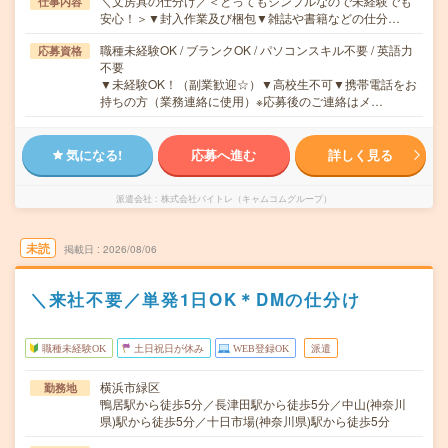
＼文房具の仕分け／＜とってもシンプルなので未経験でも
仕事内容
安心！＞▼封入作業及び梱包▼雑誌や書籍などの仕分…
職種未経験OK / ブランクOK / パソコンスキル不要 / 英語力
応募資格
不要
▼未経験OK！（副業歓迎☆）▼高校生不可▼携帯電話をお
持ちの方（業務連絡に使用）※応募後のご連絡はメ…
気になる!
応募へ進む
詳しく見る
派遣会社
株式会社バイトレ（キャムコムグループ）
未読
掲載日
2026/08/06
＼来社不要／単発1日OK＊DMの仕分け
職種未経験OK
土日祝日が休み
WEB登録OK
派遣
横浜市緑区
勤務地
鴨居駅から徒歩5分／長津田駅から徒歩5分／中山(神奈川
県)駅から徒歩5分／十日市場(神奈川県)駅から徒歩5分