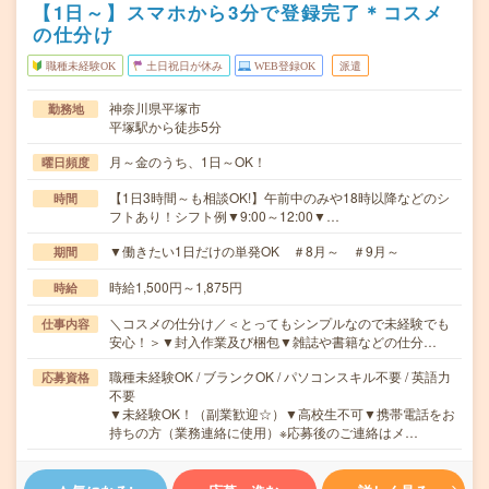
【1日～】スマホから3分で登録完了＊コスメ
の仕分け
職種未経験OK
土日祝日が休み
WEB登録OK
派遣
神奈川県平塚市
勤務地
平塚駅から徒歩5分
月～金のうち、1日～OK！
曜日頻度
【1日3時間～も相談OK!】午前中のみや18時以降などのシ
時間
フトあり！シフト例▼9:00～12:00▼…
▼働きたい1日だけの単発OK ＃8月～ ＃9月～
期間
時給1,500円～1,875円
時給
＼コスメの仕分け／＜とってもシンプルなので未経験でも
仕事内容
安心！＞▼封入作業及び梱包▼雑誌や書籍などの仕分…
職種未経験OK / ブランクOK / パソコンスキル不要 / 英語力
応募資格
不要
▼未経験OK！（副業歓迎☆）▼高校生不可▼携帯電話をお
持ちの方（業務連絡に使用）※応募後のご連絡はメ…