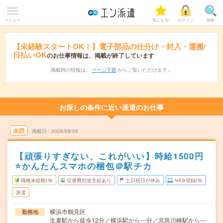
メニュー
気になる!
ログイン
検索
【未経験スタートOK！】電子部品の仕分け・封入・運搬/
日払いOK
のお仕事情報は、掲載が終了しています
掲載時の情報は、
ページ下部
からご覧いただけます。
お探しの条件に近い派遣のお仕事
未読
掲載日
2026/08/06
【頑張りすぎない、これがいい】時給1500円
⭐かんたんスマホの梱包＠駅チカ
職種未経験OK
交通費別途支給あり
土日祝日が休み
WEB登録OK
派遣
横浜市鶴見区
勤務地
生麦駅から徒歩12分／横浜駅から---分／京急川崎駅から---