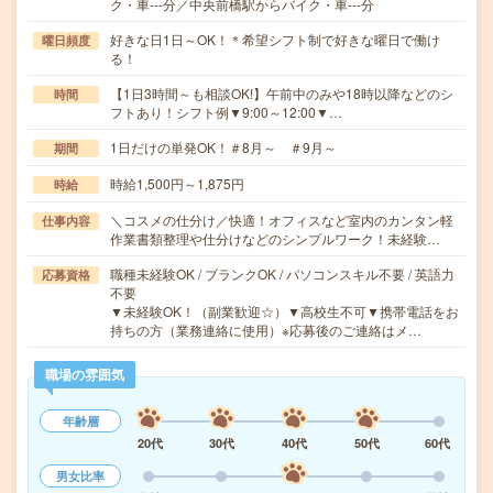
ク・車---分／中央前橋駅からバイク・車---分
好きな日1日～OK！＊希望シフト制で好きな曜日で働け
曜日頻度
る！
【1日3時間～も相談OK!】午前中のみや18時以降などのシ
時間
フトあり！シフト例▼9:00～12:00▼…
1日だけの単発OK！＃8月～ ＃9月～
期間
時給1,500円～1,875円
時給
＼コスメの仕分け／快適！オフィスなど室内のカンタン軽
仕事内容
作業書類整理や仕分けなどのシンプルワーク！未経験…
職種未経験OK / ブランクOK / パソコンスキル不要 / 英語力
応募資格
不要
▼未経験OK！（副業歓迎☆）▼高校生不可▼携帯電話をお
持ちの方（業務連絡に使用）※応募後のご連絡はメ…
職場の雰囲気
年齢層
20代
30代
40代
50代
60代
男女比率