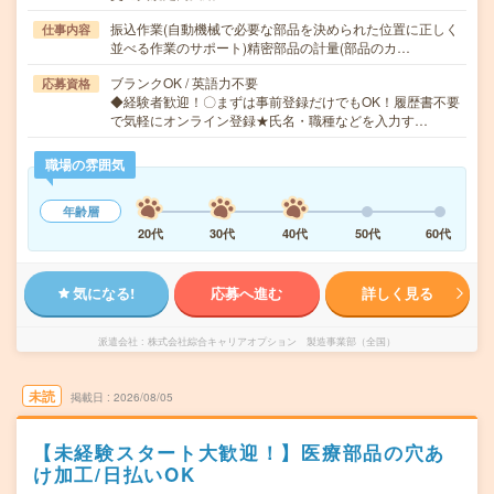
振込作業(自動機械で必要な部品を決められた位置に正しく
仕事内容
並べる作業のサポート)精密部品の計量(部品のカ…
ブランクOK / 英語力不要
応募資格
◆経験者歓迎！〇まずは事前登録だけでもOK！履歴書不要
で気軽にオンライン登録★氏名・職種などを入力す…
職場の雰囲気
年齢層
20代
30代
40代
50代
60代
気になる!
応募へ進む
詳しく見る
派遣会社
株式会社綜合キャリアオプション 製造事業部（全国）
未読
掲載日
2026/08/05
【未経験スタート大歓迎！】医療部品の穴あ
け加工/日払いOK