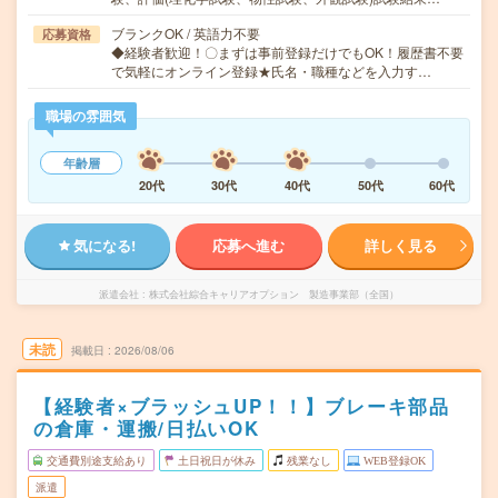
ブランクOK / 英語力不要
応募資格
◆経験者歓迎！〇まずは事前登録だけでもOK！履歴書不要
で気軽にオンライン登録★氏名・職種などを入力す…
職場の雰囲気
年齢層
20代
30代
40代
50代
60代
気になる!
応募へ進む
詳しく見る
派遣会社
株式会社綜合キャリアオプション 製造事業部（全国）
未読
掲載日
2026/08/06
【経験者×ブラッシュUP！！】ブレーキ部品
の倉庫・運搬/日払いOK
交通費別途支給あり
土日祝日が休み
残業なし
WEB登録OK
派遣