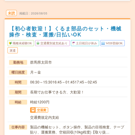
未読
掲載日
2026/08/05
【初心者歓迎！】くるま部品のセット・機械
操作・検査・運搬/日払いOK
職種未経験OK
交通費別途支給あり
土日祝日が休み
WEB登録OK
派遣
群馬県太田市
勤務地
月～金
曜日頻度
06:30～15:3016:45～01:4517:45～02:45
時間
長期でお仕事できる方、大歓迎！
期間
時給1200円
時給
交通費
交通費規定内支給
製品の機械セット、ボタン操作、製品の目視検査、テープ
仕事内容
貼り、運搬業務、空箱回収(10kg程度)【取り扱…