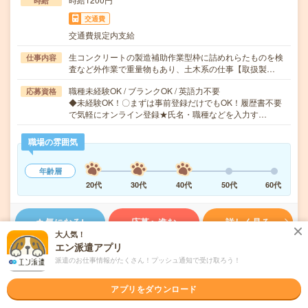
時給
交通費
交通費規定内支給
生コンクリートの製造補助作業型枠に詰めれらたものを検
仕事内容
査など外作業で重量物もあり、土木系の仕事【取扱製…
職種未経験OK / ブランクOK / 英語力不要
応募資格
◆未経験OK！〇まずは事前登録だけでもOK！履歴書不要
で気軽にオンライン登録★氏名・職種などを入力す…
職場の雰囲気
年齢層
20代
30代
40代
50代
60代
気になる!
応募へ進む
詳しく見る
大人気！
エン派遣アプリ
派遣会社
株式会社綜合キャリアオプション 製造事業部（全国）
派遣のお仕事情報がたくさん！プッシュ通知で受け取ろう！
未読
掲載日
2026/08/05
アプリをダウンロード