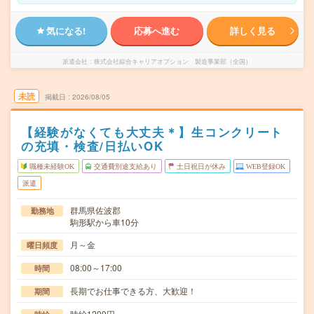
気になる!
応募へ進む
詳しく見る
派遣会社
株式会社綜合キャリアオプション 製造事業部（全国）
未読
掲載日
2026/08/05
【経験がなくても大丈夫＊】生コンクリート
の充填・検査/日払いOK
職種未経験OK
交通費別途支給あり
土日祝日が休み
WEB登録OK
派遣
群馬県佐波郡
勤務地
駒形駅から車10分
月～金
曜日頻度
08:00～17:00
時間
長期でお仕事できる方、大歓迎！
期間
時給1200円