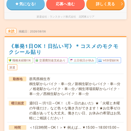
気になる!
応募へ進む
詳しく見る
派遣会社
ランスタッド株式会社 北関東エリア
未読
掲載日
2026/08/06
《単発1日OK！日払い可》＊コスメのモクモ
クシール貼り
職種未経験OK
交通費別途支給あり
土日祝日が休み
WEB登録OK
派遣
群馬県桐生市
勤務地
桐生駅からバイク・車---分／新桐生駅からバイク・車---分
／相老駅からバイク・車---分／桐生球場前駅からバイク・
車---分／西桐生駅からバイク・車---分
週0日～/月1日～OK！（月～日のあいだ）★「火曜と木曜
曜日頻度
の午後だけ」など色々な働き方ができます！★お仕事ゼロ
の週があっても大丈夫。働きたい日、お休みの希望はお気
軽にご相談ください！
＜1日3時間～OK！＞▼ 例えば… ▼15:00～18:0015:00～
時間