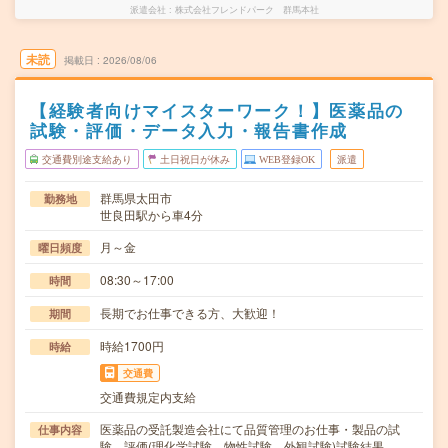
派遣会社
株式会社フレンドパーク 群馬本社
未読
掲載日
2026/08/06
【経験者向けマイスターワーク！】医薬品の
試験・評価・データ入力・報告書作成
交通費別途支給あり
土日祝日が休み
WEB登録OK
派遣
群馬県太田市
勤務地
世良田駅から車4分
月～金
曜日頻度
08:30～17:00
時間
長期でお仕事できる方、大歓迎！
期間
時給1700円
時給
交通費
交通費規定内支給
医薬品の受託製造会社にて品質管理のお仕事・製品の試
仕事内容
験、評価(理化学試験、物性試験、外観試験)試験結果…