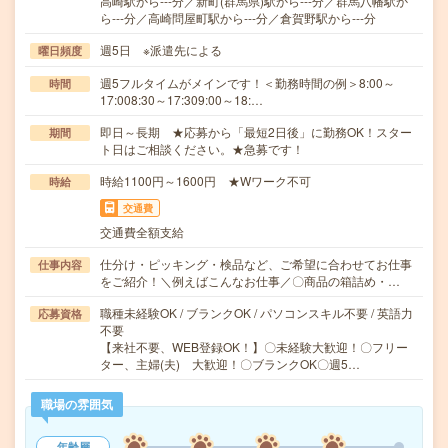
高崎駅から---分／新町(群馬県)駅から---分／群馬八幡駅か
ら---分／高崎問屋町駅から---分／倉賀野駅から---分
週5日 ※派遣先による
曜日頻度
週5フルタイムがメインです！＜勤務時間の例＞8:00～
時間
17:008:30～17:309:00～18:…
即日～長期 ★応募から「最短2日後」に勤務OK！スター
期間
ト日はご相談ください。★急募です！
時給1100円～1600円 ★Wワーク不可
時給
交通費
交通費全額支給
仕分け・ピッキング・検品など、ご希望に合わせてお仕事
仕事内容
をご紹介！＼例えばこんなお仕事／〇商品の箱詰め・…
職種未経験OK / ブランクOK / パソコンスキル不要 / 英語力
応募資格
不要
【来社不要、WEB登録OK！】〇未経験大歓迎！〇フリー
ター、主婦(夫) 大歓迎！〇ブランクOK〇週5…
職場の雰囲気
年齢層