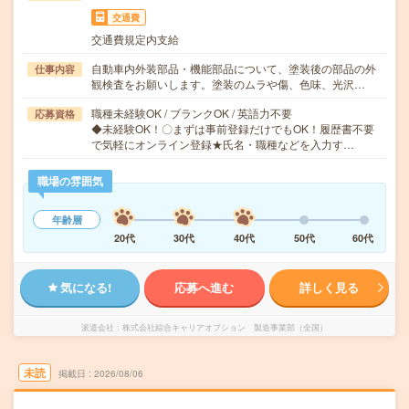
交通費
交通費規定内支給
自動車内外装部品・機能部品について、塗装後の部品の外
仕事内容
観検査をお願いします。塗装のムラや傷、色味、光沢…
職種未経験OK / ブランクOK / 英語力不要
応募資格
◆未経験OK！〇まずは事前登録だけでもOK！履歴書不要
で気軽にオンライン登録★氏名・職種などを入力す…
職場の雰囲気
年齢層
20代
30代
40代
50代
60代
気になる!
応募へ進む
詳しく見る
派遣会社
株式会社綜合キャリアオプション 製造事業部（全国）
未読
掲載日
2026/08/06