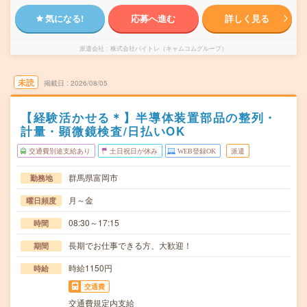
気になる!
応募へ進む
詳しく見る
派遣会社
株式会社バイトレ（キャムコムグループ）
未読
掲載日
2026/08/05
【経験活かせる＊】半導体装置部品の整列・
計量・顕微鏡検査/日払いOK
交通費別途支給あり
土日祝日が休み
WEB登録OK
派遣
群馬県富岡市
勤務地
月～金
曜日頻度
08:30～17:15
時間
長期でお仕事できる方、大歓迎！
期間
時給1150円
時給
交通費
交通費規定内支給