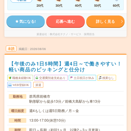
20代
30代
40代
50代
60代
気になる!
応募へ進む
詳しく見る
派遣会社
株式会社テクノ・サービス 採用担当
未読
掲載日
2026/08/06
【午後のみ1日5時間】週4日～で働きやすい！
軽い商品のピッキングと仕分け
職種未経験OK
交通費別途支給あり
土日祝日が休み
残業なし
WEB登録OK
派遣
群馬県前橋市
勤務地
駒形駅から徒歩13分／前橋大島駅から車13分
週4もしくは週5日勤務／月～金
曜日頻度
13:00-17:00(休憩10分)
時間
即日～長期（初回1ヶ月、以降2～3ヶ月更新）
期間