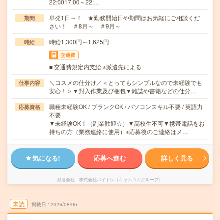
22:0017:00～22:…
単発1日～！ ★勤務開始日や期間はお気軽にご相談くだ
期間
さい！ ＃8月～ ＃9月～
時給1,300円～1,625円
時給
交通費
■ 交通費規定内支給 ※派遣先による
＼コスメの仕分け／＜とってもシンプルなので未経験でも
仕事内容
安心！＞▼封入作業及び梱包▼雑誌や書籍などの仕分…
職種未経験OK / ブランクOK / パソコンスキル不要 / 英語力
応募資格
不要
▼未経験OK！（副業歓迎☆）▼高校生不可▼携帯電話をお
持ちの方（業務連絡に使用）※応募後のご連絡はメ…
気になる!
応募へ進む
詳しく見る
派遣会社
株式会社バイトレ（キャムコムグループ）
未読
掲載日
2026/08/06