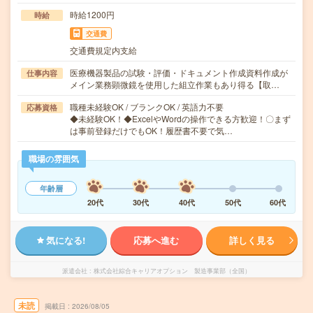
時給1200円
時給
交通費
交通費規定内支給
医療機器製品の試験・評価・ドキュメント作成資料作成が
仕事内容
メイン業務顕微鏡を使用した組立作業もあり得る【取…
職種未経験OK / ブランクOK / 英語力不要
応募資格
◆未経験OK！◆ExcelやWordの操作できる方歓迎！〇まず
は事前登録だけでもOK！履歴書不要で気…
職場の雰囲気
年齢層
20代
30代
40代
50代
60代
気になる!
応募へ進む
詳しく見る
派遣会社
株式会社綜合キャリアオプション 製造事業部（全国）
未読
掲載日
2026/08/05