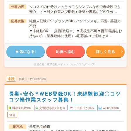
＼コスメの仕分け／＜とってもシンプルなので未経験でも
仕事内容
安心！＞▼封入作業及び梱包▼雑誌や書籍などの仕分…
職種未経験OK / ブランクOK / パソコンスキル不要 / 英語力
応募資格
不要
▼未経験OK！（副業歓迎☆）▼高校生不可▼携帯電話をお
持ちの方（業務連絡に使用）※応募後のご連絡はメ…
気になる!
応募へ進む
詳しく見る
派遣会社
株式会社バイトレ（キャムコムグループ）
未読
掲載日
2026/08/06
長期×安心＊WEB登録OK！未経験歓迎〇コツ
コツ軽作業スタッフ募集！
職種未経験OK
交通費別途支給あり
土日祝日が休み
WEB登録OK
派遣
群馬県高崎市
勤務地