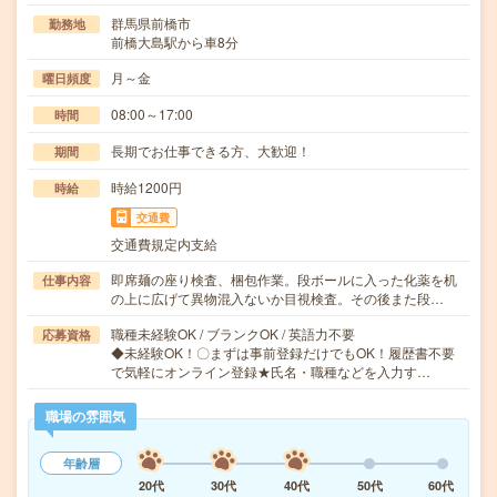
群馬県前橋市
勤務地
前橋大島駅から車8分
月～金
曜日頻度
08:00～17:00
時間
長期でお仕事できる方、大歓迎！
期間
時給1200円
時給
交通費
交通費規定内支給
即席麺の座り検査、梱包作業。段ボールに入った化薬を机
仕事内容
の上に広げて異物混入ないか目視検査。その後また段…
職種未経験OK / ブランクOK / 英語力不要
応募資格
◆未経験OK！〇まずは事前登録だけでもOK！履歴書不要
で気軽にオンライン登録★氏名・職種などを入力す…
職場の雰囲気
年齢層
20代
30代
40代
50代
60代