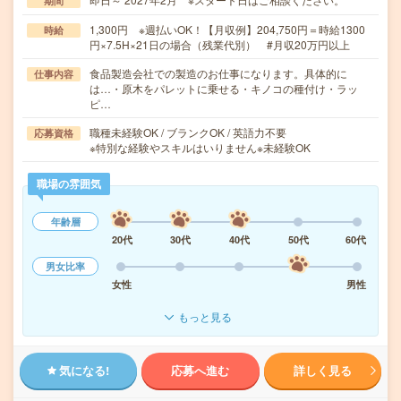
期間
1,300円 ※週払いOK！【月収例】204,750円＝時給1300
時給
円×7.5H×21日の場合（残業代別） #月収20万円以上
食品製造会社での製造のお仕事になります。具体的に
仕事内容
は…・原木をパレットに乗せる・キノコの種付け・ラッ
ピ…
職種未経験OK / ブランクOK / 英語力不要
応募資格
※特別な経験やスキルはいりません※未経験OK
職場の雰囲気
年齢層
20代
30代
40代
50代
60代
男女比率
女性
男性
もっと見る
気になる!
応募へ進む
詳しく見る