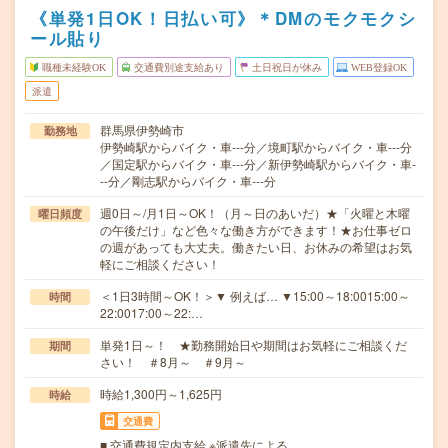
《単発1日OK！日払い可》＊DMのモクモクシ
ール貼り
職種未経験OK
交通費別途支給あり
土日祝日が休み
WEB登録OK
派遣
群馬県伊勢崎市
勤務地
伊勢崎駅からバイク・車---分／境町駅からバイク・車---分
／国定駅からバイク・車---分／新伊勢崎駅からバイク・車-
--分／剛志駅からバイク・車---分
週0日～/月1日～OK！（月～日のあいだ）★「火曜と木曜
曜日頻度
の午後だけ」など色々な働き方ができます！★お仕事ゼロ
の週があっても大丈夫。働きたい日、お休みの希望はお気
軽にご相談ください！
＜1日3時間～OK！＞▼ 例えば… ▼15:00～18:0015:00～
時間
22:0017:00～22:…
単発1日～！ ★勤務開始日や期間はお気軽にご相談くだ
期間
さい！ ＃8月～ ＃9月～
時給1,300円～1,625円
時給
交通費
■ 交通費規定内支給 ※派遣先による