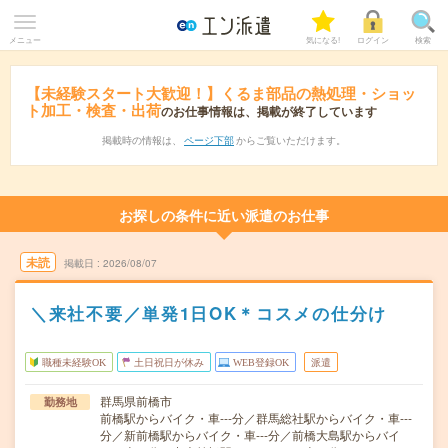
メニュー
気になる!
ログイン
検索
【未経験スタート大歓迎！】くるま部品の熱処理・ショッ
ト加工・検査・出荷
のお仕事情報は、掲載が終了しています
掲載時の情報は、
ページ下部
からご覧いただけます。
お探しの条件に近い派遣のお仕事
未読
掲載日
2026/08/07
＼来社不要／単発1日OK＊コスメの仕分け
職種未経験OK
土日祝日が休み
WEB登録OK
派遣
群馬県前橋市
勤務地
前橋駅からバイク・車---分／群馬総社駅からバイク・車---
分／新前橋駅からバイク・車---分／前橋大島駅からバイ