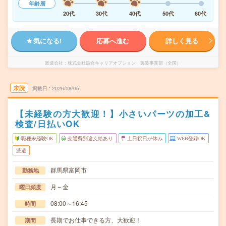
年齢層
20代
30代
40代
50代
60代
気になる!
応募へ進む
詳しく見る
派遣会社
株式会社綜合キャリアオプション 製造事業部（全国）
未読
掲載日
2026/08/05
【未経験の方大歓迎！】小さいパーツの加工&
検査/日払いOK
職種未経験OK
交通費別途支給あり
土日祝日が休み
WEB登録OK
派遣
群馬県富岡市
勤務地
月～金
曜日頻度
08:00～16:45
時間
長期でお仕事できる方、大歓迎！
期間