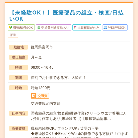
【未経験OK！】医療部品の組立・検査/日払
いOK
職種未経験OK
交通費別途支給あり
土日祝日が休み
WEB登録OK
派遣
群馬県富岡市
勤務地
月～金
曜日頻度
08:00～16:45
時間
長期でお仕事できる方、大歓迎！
期間
時給1200円
時給
交通費
交通費規定内支給
医療部品の組立/検査(顕微鏡作業)クリーンウエア着用はん
仕事内容
だ付け作業もあり(未経験者可)【取扱製品情報…
職種未経験OK / ブランクOK / 英語力不要
応募資格
◆未経験OK！◆ExcelやWordの操作できる方歓迎！〇まず