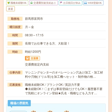
職種未経験OK
交通費別途支給あり
土日祝日が休み
WEB登録OK
派遣
群馬県富岡市
勤務地
月～金
曜日頻度
08:30～17:15
時間
長期でお仕事できる方、大歓迎！
期間
時給1200円
時給
交通費
交通費規定内支給
マシニングセンターのオペレーション穴あけ加工・加工材
仕事内容
料や刃物(ドリル等)を加工機へセット・制作物の検…
職種未経験OK / ブランクOK / 英語力不要
応募資格
◆未経験OK！〇まずは事前登録だけでもOK！履歴書不要
で気軽にオンライン登録★氏名・職種などを入力す…
職場の雰囲気