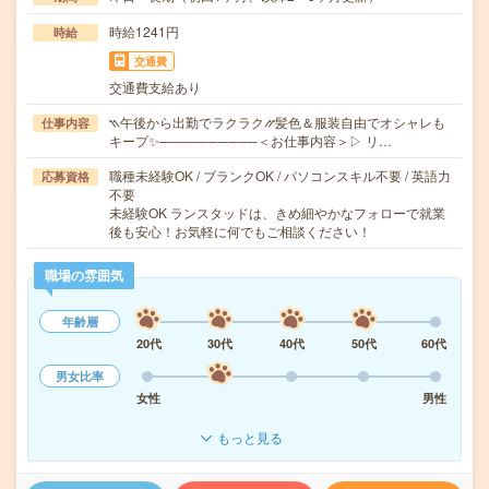
時給1241円
時給
交通費
交通費支給あり
⳹午後から出勤でラクラク⳼髪色＆服装自由でオシャレも
仕事内容
キープ✨──────────＜お仕事内容＞▷ リ…
職種未経験OK / ブランクOK / パソコンスキル不要 / 英語力
応募資格
不要
未経験OK ランスタッドは、きめ細やかなフォローで就業
後も安心！お気軽に何でもご相談ください！
職場の雰囲気
年齢層
20代
30代
40代
50代
60代
男女比率
女性
男性
もっと見る