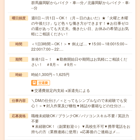
群馬藤岡駅からバイク・車---分／北藤岡駅からバイク・車-
--分
週0日～/月1日～OK！（月～日のあいだ）★「火曜と木曜
曜日頻度
の午後だけ」など色々な働き方ができます！★お仕事ゼロ
の週があっても大丈夫。働きたい日、お休みの希望はお気
軽にご相談ください！
＜1日3時間～OK！＞▼ 例えば… ▼15:00～18:0015:00～
時間
22:0017:00～22:…
単発1日～！ ★勤務開始日や期間はお気軽にご相談くだ
期間
さい！ ＃8月～ ＃9月～
時給1,300円～1,625円
時給
交通費
■ 交通費規定内支給 ※派遣先による
＼DMの仕分け／＜とってもシンプルなので未経験でも安
仕事内容
心！＞▼封入作業及び梱包▼雑誌や書籍などの仕分け…
職種未経験OK / ブランクOK / パソコンスキル不要 / 英語力
応募資格
不要
▼未経験OK！（副業歓迎☆）▼高校生不可▼携帯電話をお
持ちの方（業務連絡に使用）※応募後のご連絡はメ…