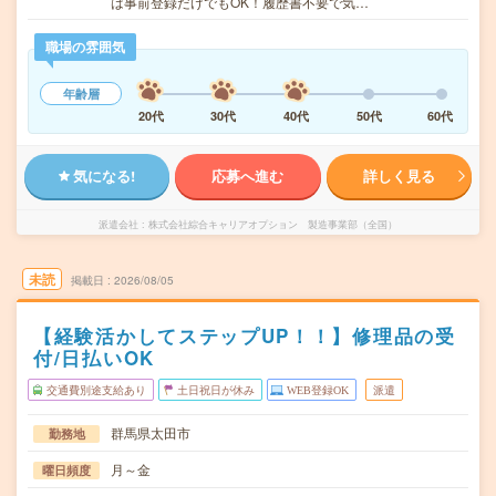
は事前登録だけでもOK！履歴書不要で気…
職場の雰囲気
年齢層
20代
30代
40代
50代
60代
気になる!
応募へ進む
詳しく見る
派遣会社
株式会社綜合キャリアオプション 製造事業部（全国）
未読
掲載日
2026/08/05
【経験活かしてステップUP！！】修理品の受
付/日払いOK
交通費別途支給あり
土日祝日が休み
WEB登録OK
派遣
群馬県太田市
勤務地
月～金
曜日頻度