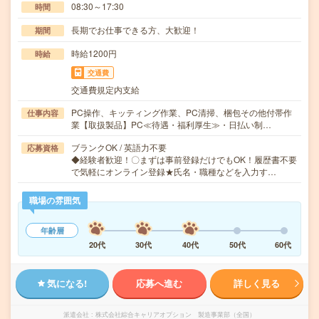
08:30～17:30
時間
長期でお仕事できる方、大歓迎！
期間
時給1200円
時給
交通費
交通費規定内支給
PC操作、キッティング作業、PC清掃、梱包その他付帯作
仕事内容
業【取扱製品】PC≪待遇・福利厚生≫・日払い制…
ブランクOK / 英語力不要
応募資格
◆経験者歓迎！〇まずは事前登録だけでもOK！履歴書不要
で気軽にオンライン登録★氏名・職種などを入力す…
職場の雰囲気
年齢層
20代
30代
40代
50代
60代
気になる!
応募へ進む
詳しく見る
派遣会社
株式会社綜合キャリアオプション 製造事業部（全国）