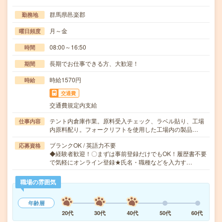
群馬県邑楽郡
勤務地
月～金
曜日頻度
08:00～16:50
時間
長期でお仕事できる方、大歓迎！
期間
時給1570円
時給
交通費
交通費規定内支給
テント内倉庫作業。原料受入チェック、ラベル貼り、工場
仕事内容
内原料配り。フォークリフトを使用した工場内の製品…
ブランクOK / 英語力不要
応募資格
◆経験者歓迎！〇まずは事前登録だけでもOK！履歴書不要
で気軽にオンライン登録★氏名・職種などを入力す…
職場の雰囲気
年齢層
20代
30代
40代
50代
60代