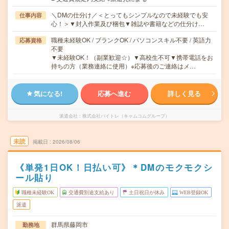
＼DMの仕分け／＜とってもシンプルなので未経験でも安
仕事内容
心！＞▼封入作業及び梱包▼雑誌や書籍などの仕分け…
職種未経験OK / ブランクOK / パソコンスキル不要 / 英語力
応募資格
不要
▼未経験OK！（副業歓迎☆）▼高校生不可▼携帯電話をお
持ちの方（業務連絡に使用）※応募後のご連絡はメ…
気になる!
応募へ進む
詳しく見る
派遣会社
株式会社バイトレ（キャムコムグループ）
未読
掲載日
2026/08/06
《単発1日OK！日払い可》＊DMのモクモクシ
ール貼り
職種未経験OK
交通費別途支給あり
土日祝日が休み
WEB登録OK
派遣
群馬県藤岡市
勤務地