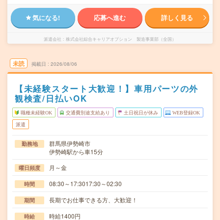
気になる!
応募へ進む
詳しく見る
派遣会社
株式会社綜合キャリアオプション 製造事業部（全国）
未読
掲載日
2026/08/06
【未経験スタート大歓迎！】車用パーツの外
観検査/日払いOK
職種未経験OK
交通費別途支給あり
土日祝日が休み
WEB登録OK
派遣
群馬県伊勢崎市
勤務地
伊勢崎駅から車15分
月～金
曜日頻度
08:30～17:3017:30～02:30
時間
長期でお仕事できる方、大歓迎！
期間
時給1400円
時給