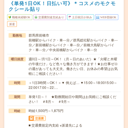
《単発1日OK！日払い可》＊コスメのモクモ
クシール貼り
職種未経験OK
交通費別途支給あり
土日祝日が休み
WEB登録OK
派遣
群馬県前橋市
勤務地
前橋駅からバイク・車---分／群馬総社駅からバイク・車---
分／新前橋駅からバイク・車---分／前橋大島駅からバイ
ク・車---分／中央前橋駅からバイク・車---分
週0日～/月1日～OK！（月～日のあいだ）★「火曜と木曜
曜日頻度
の午後だけ」など色々な働き方ができます！★お仕事ゼロ
の週があっても大丈夫。働きたい日、お休みの希望はお気
軽にご相談ください！
＜1日3時間～OK！＞▼ 例えば… ▼15:00～18:0015:00～
時間
22:0017:00～22:…
単発1日～！ ★勤務開始日や期間はお気軽にご相談くだ
期間
さい！ ＃8月～ ＃9月～
時給1,500円～1,875円
時給
交通費
■ 交通費規定内支給 ※派遣先による