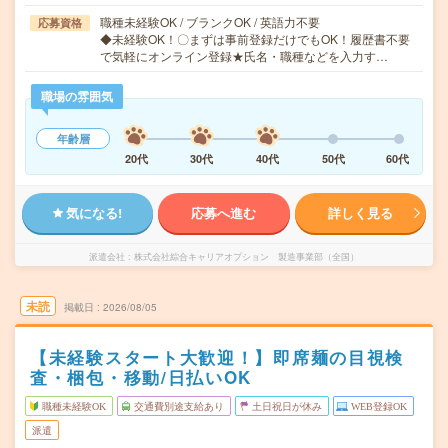
職種未経験OK / ブランクOK / 英語力不要
応募資格
◆未経験OK！〇まずは事前登録だけでもOK！履歴書不要
で気軽にオンライン登録★氏名・職種などを入力す…
職場の雰囲気
年齢層
20代
30代
40代
50代
60代
気になる!
応募へ進む
詳しく見る
派遣会社
株式会社綜合キャリアオプション 製造事業部（全国）
未読
掲載日
2026/08/05
【未経験スタート大歓迎！】即席麺の目視検
査・梱包・移動/日払いOK
職種未経験OK
交通費別途支給あり
土日祝日が休み
WEB登録OK
派遣