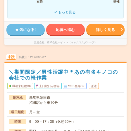
女性
男性
もっと見る
気になる!
応募へ進む
詳しく見る
派遣会社
株式会社バイトレ（キャムコムグループ）
未読
掲載日
2026/08/07
＼期間限定／男性活躍中＊あの有名キノコの
会社での軽作業
職種未経験OK
土日祝日が休み
WEB登録OK
派遣
群馬県沼田市
勤務地
沼田駅から車10分
月～金
曜日頻度
9：00～17：30（休憩60分）
時間
即日～ 2027年2月 ※スタート日はご相談ください。