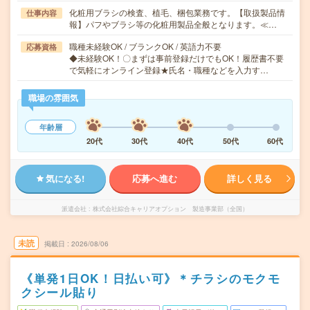
化粧用ブラシの検査、植毛、梱包業務です。【取扱製品情
仕事内容
報】パフやブラシ等の化粧用製品全般となります。≪…
職種未経験OK / ブランクOK / 英語力不要
応募資格
◆未経験OK！〇まずは事前登録だけでもOK！履歴書不要
で気軽にオンライン登録★氏名・職種などを入力す…
職場の雰囲気
年齢層
20代
30代
40代
50代
60代
気になる!
応募へ進む
詳しく見る
派遣会社
株式会社綜合キャリアオプション 製造事業部（全国）
未読
掲載日
2026/08/06
《単発1日OK！日払い可》＊チラシのモクモ
クシール貼り