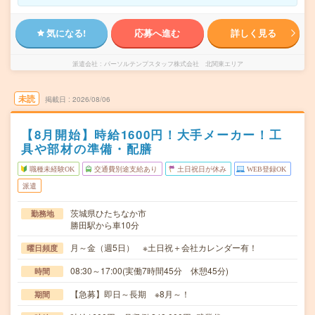
気になる!
応募へ進む
詳しく見る
派遣会社
パーソルテンプスタッフ株式会社 北関東エリア
未読
掲載日
2026/08/06
【8月開始】時給1600円！大手メーカー！工
具や部材の準備・配膳
職種未経験OK
交通費別途支給あり
土日祝日が休み
WEB登録OK
派遣
茨城県ひたちなか市
勤務地
勝田駅から車10分
月～金（週5日） ※土日祝＋会社カレンダー有！
曜日頻度
08:30～17:00(実働7時間45分 休憩45分)
時間
【急募】即日～長期 ※8月～！
期間