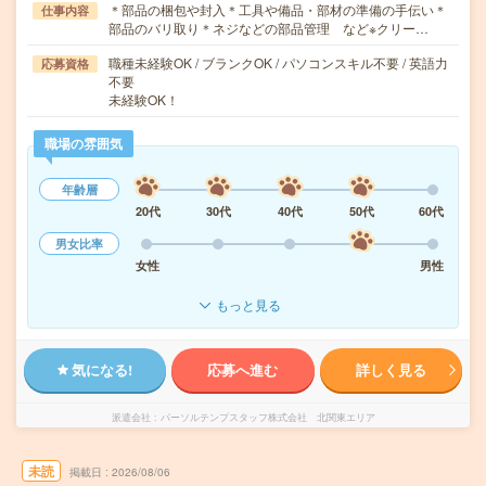
＊部品の梱包や封入＊工具や備品・部材の準備の手伝い＊
仕事内容
部品のバリ取り＊ネジなどの部品管理 など※クリー…
職種未経験OK / ブランクOK / パソコンスキル不要 / 英語力
応募資格
不要
未経験OK！
職場の雰囲気
年齢層
20代
30代
40代
50代
60代
男女比率
女性
男性
もっと見る
気になる!
応募へ進む
詳しく見る
派遣会社
パーソルテンプスタッフ株式会社 北関東エリア
未読
掲載日
2026/08/06