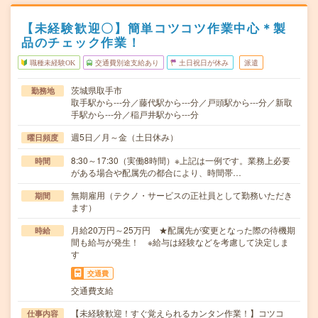
【未経験歓迎〇】簡単コツコツ作業中心＊製
品のチェック作業！
職種未経験OK
交通費別途支給あり
土日祝日が休み
派遣
茨城県取手市
勤務地
取手駅から---分／藤代駅から---分／戸頭駅から---分／新取
手駅から---分／稲戸井駅から---分
週5日／月～金（土日休み）
曜日頻度
8:30～17:30（実働8時間）※上記は一例です。業務上必要
時間
がある場合や配属先の都合により、時間帯…
無期雇用（テクノ・サービスの正社員として勤務いただき
期間
ます）
月給20万円～25万円 ★配属先が変更となった際の待機期
時給
間も給与が発生！ ※給与は経験などを考慮して決定しま
す
交通費
交通費支給
【未経験歓迎！すぐ覚えられるカンタン作業！】コツコ
仕事内容