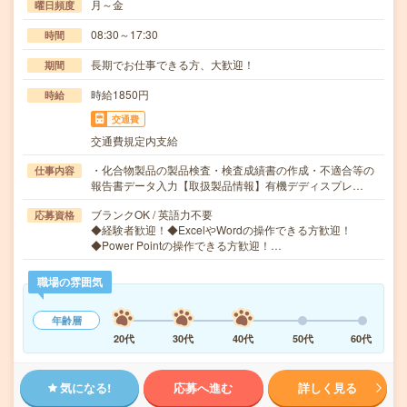
月～金
曜日頻度
08:30～17:30
時間
長期でお仕事できる方、大歓迎！
期間
時給1850円
時給
交通費
交通費規定内支給
・化合物製品の製品検査・検査成績書の作成・不適合等の
仕事内容
報告書データ入力【取扱製品情報】有機デディスプレ…
ブランクOK / 英語力不要
応募資格
◆経験者歓迎！◆ExcelやWordの操作できる方歓迎！
◆Power Pointの操作できる方歓迎！…
職場の雰囲気
年齢層
20代
30代
40代
50代
60代
気になる!
応募へ進む
詳しく見る