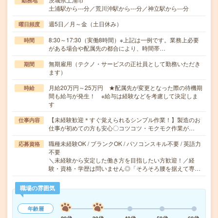
勤務地
土浦駅から---分／荒川沖駅から---分／神立駅から---分
週5日／月～金（土日休み）
曜日頻度
8:30～17:30（実働8時間）※上記は一例です。業務上必要
時間
がある場合や配属先の都合により、時間帯…
無期雇用（テクノ・サービスの正社員として勤務いただき
期間
ます）
月給20万円～25万円 ★配属先が変更となった際の待機期
時給
間も給与が発生！ ※給与は経験などを考慮して決定しま
す
【未経験歓迎＊すぐ覚えられるシンプル作業！】製造のお
仕事内容
仕事が初めての方も安心〇コツコツ・モクモク作業が…
職種未経験OK / ブランクOK / パソコンスキル不要 / 英語力
応募資格
不要
＼未経験から安定した働き方を目指したい方歓迎！／経
験・資格・学歴は問いません◎「そろそろ腰を据えて専…
職場の雰囲気
年齢層