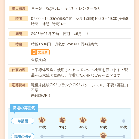
月～金・祝(週5日) ※会社カレンダーあり
曜日頻度
07:00～16:00(実働8時間 休憩1時間)10:30～19:30(実働8
時間
時間 休憩1時間)※一…
2026年08月下旬～長期 ※8月～！
期間
時給1600円 月収例 256,000円+残業代
時給
交通費
全額支給
＊半導体製造に使用されるスポンジの検査を行います・製
仕事内容
品を拡大鏡で観察し、付着した小さなごみをピンセッ…
職種未経験OK / ブランクOK / パソコンスキル不要 / 英語力
応募資格
不要
未経験OK！
職場の雰囲気
年齢層
20代
30代
40代
50代
60代
職場の様子