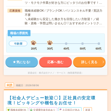
ツ・モクモク作業が好きな方にピッタリのお仕事です！…
職種未経験OK / ブランクOK / パソコンスキル不要 / 英語力
応募資格
不要
＼未経験から安定した働き方を目指したい方歓迎！／経
験・資格・学歴は問いません◎▽おすすめポイントリク…
職場の雰囲気
年齢層
20代
30代
40代
50代
60代
気になる!
応募へ進む
詳しく見る
派遣会社
株式会社テクノ・サービス（無期雇用派遣）
未読
掲載日
2026/08/06
【社会人デビュー歓迎〇】正社員の安定環
境！ピッキングや梱包をお任せ！
職種未経験OK
交通費別途支給あり
土日祝日が休み
派遣