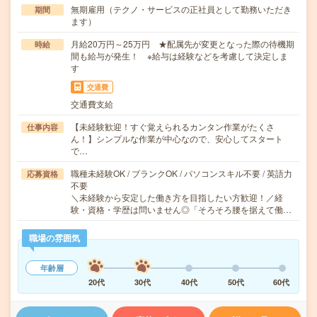
無期雇用（テクノ・サービスの正社員として勤務いただき
期間
ます）
月給20万円～25万円 ★配属先が変更となった際の待機期
時給
間も給与が発生！ ※給与は経験などを考慮して決定しま
す
交通費
交通費支給
【未経験歓迎！すぐ覚えられるカンタン作業がたくさ
仕事内容
ん！】シンプルな作業が中心なので、安心してスタート
で…
職種未経験OK / ブランクOK / パソコンスキル不要 / 英語力
応募資格
不要
＼未経験から安定した働き方を目指したい方歓迎！／経
験・資格・学歴は問いません◎「そろそろ腰を据えて働…
職場の雰囲気
年齢層
20代
30代
40代
50代
60代