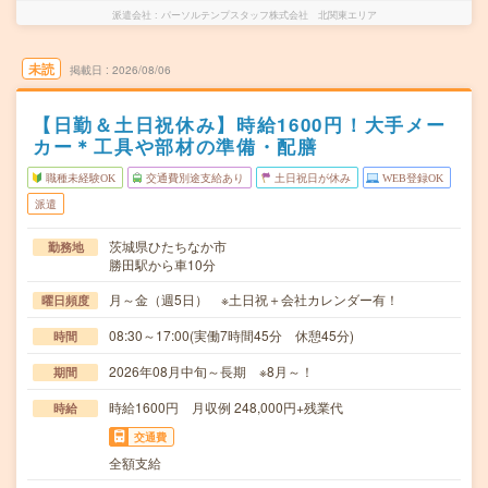
派遣会社
パーソルテンプスタッフ株式会社 北関東エリア
未読
掲載日
2026/08/06
【日勤＆土日祝休み】時給1600円！大手メー
カー＊工具や部材の準備・配膳
職種未経験OK
交通費別途支給あり
土日祝日が休み
WEB登録OK
派遣
茨城県ひたちなか市
勤務地
勝田駅から車10分
月～金（週5日） ※土日祝＋会社カレンダー有！
曜日頻度
08:30～17:00(実働7時間45分 休憩45分)
時間
2026年08月中旬～長期 ※8月～！
期間
時給1600円 月収例 248,000円+残業代
時給
交通費
全額支給