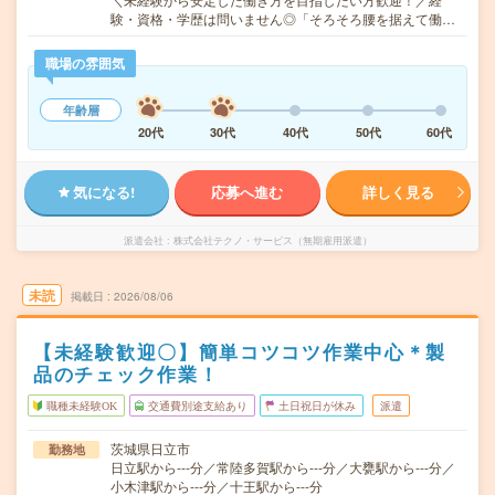
験・資格・学歴は問いません◎「そろそろ腰を据えて働…
職場の雰囲気
年齢層
20代
30代
40代
50代
60代
気になる!
応募へ進む
詳しく見る
派遣会社
株式会社テクノ・サービス（無期雇用派遣）
未読
掲載日
2026/08/06
【未経験歓迎〇】簡単コツコツ作業中心＊製
品のチェック作業！
職種未経験OK
交通費別途支給あり
土日祝日が休み
派遣
茨城県日立市
勤務地
日立駅から---分／常陸多賀駅から---分／大甕駅から---分／
小木津駅から---分／十王駅から---分