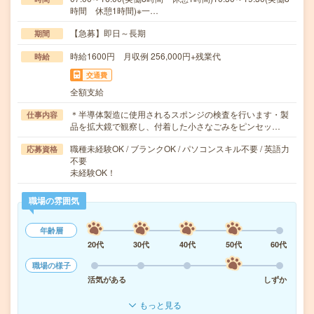
時間 休憩1時間)※一…
【急募】即日～長期
期間
時給1600円 月収例 256,000円+残業代
時給
交通費
全額支給
＊半導体製造に使用されるスポンジの検査を行います・製
仕事内容
品を拡大鏡で観察し、付着した小さなごみをピンセッ…
職種未経験OK / ブランクOK / パソコンスキル不要 / 英語力
応募資格
不要
未経験OK！
職場の雰囲気
年齢層
20代
30代
40代
50代
60代
職場の様子
活気がある
しずか
もっと見る