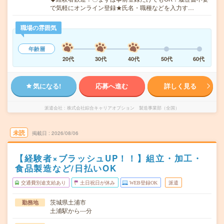
で気軽にオンライン登録★氏名・職種などを入力す…
職場の雰囲気
年齢層
20代
30代
40代
50代
60代
気になる!
応募へ進む
詳しく見る
派遣会社
株式会社綜合キャリアオプション 製造事業部（全国）
未読
掲載日
2026/08/06
【経験者×ブラッシュUP！！】組立・加工・
食品製造など/日払いOK
交通費別途支給あり
土日祝日が休み
WEB登録OK
派遣
茨城県土浦市
勤務地
土浦駅から---分