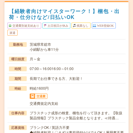
【経験者向けマイスターワーク！】梱包・出
荷・仕分けなど/日払いOK
交通費別途支給あり
土日祝日が休み
残業なし
WEB登録OK
派遣
茨城県常総市
勤務地
小絹駅から車11分
月～金
曜日頻度
07:00～16:0016:00～01:00
時間
長期でお仕事できる方、大歓迎！
期間
時給1600円
時給
交通費
交通費規定内支給
プラスチック成形の検査、梱包を行って頂きます。【取扱
仕事内容
製品情報】プラスチック製品全般となります。≪待遇…
ブランクOK / 英語力不要
応募資格
◆経験者歓迎！〇まずは事前登録だけでもOK！履歴書不要