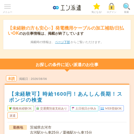
メニュー
気になる!
ログイン
検索
【未経験の方も安心○】発電機用ケーブルの加工補助/日払
いOK
のお仕事情報は、掲載が終了しています
掲載時の情報は、
ページ下部
からご覧いただけます。
お探しの条件に近い派遣のお仕事
未読
掲載日
2026/08/06
【未経験可】時給1600円！あんしん長期！ス
ポンジの検査
職種未経験OK
交通費別途支給あり
土日祝日が休み
WEB登録OK
派遣
茨城県古河市
勤務地
古河駅から車25分／栗橋駅から車15分