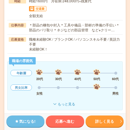
時給1600円 月収例 248,000円+残業代
時給
交通費
全額支給
＊部品の梱包や封入＊工具や備品・部材の準備の手伝い＊
仕事内容
部品のバリ取り＊ネジなどの部品管理 など※クリー…
職種未経験OK / ブランクOK / パソコンスキル不要 / 英語力
応募資格
不要
未経験OK！
職場の雰囲気
年齢層
20代
30代
40代
50代
60代
男女比率
女性
男性
もっと見る
気になる!
応募へ進む
詳しく見る