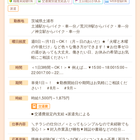
職種未経験OK
交通費別途支給あり
土日祝日が休み
WEB登録OK
派遣
茨城県土浦市
勤務地
土浦駅からバイク・車---分／荒川沖駅からバイク・車---分
／神立駅からバイク・車---分
週0日～/月1日～OK！（月～日のあいだ）★「火曜と木曜
曜日頻度
の午後だけ」など色々な働き方ができます！★お仕事ゼロ
の週があっても大丈夫。働きたい日、お休みの希望はお気
軽にご相談ください！
＜1日3時間～OK！＞▼ 例えば… ▼15:00～18:0015:00～
時間
22:0017:00～22:…
単発1日～！ ★勤務開始日や期間はお気軽にご相談くだ
期間
さい！ ＃8月～ ＃9月～
時給1,500円～1,875円
時給
交通費
■ 交通費規定内支給 ※派遣先による
＼チラシの仕分け／＜とってもシンプルなので未経験でも
仕事内容
安心！＞▼封入作業及び梱包▼雑誌や書籍などの仕分…
職種未経験OK / ブランクOK / パソコンスキル不要 / 英語力
応募資格