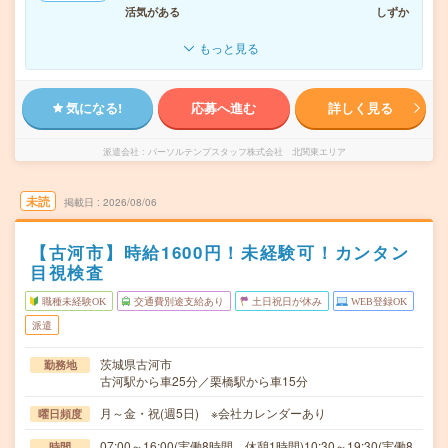
活気がある
しずか
もっと見る
気になる!
応募へ進む
詳しく見る
派遣会社
パーソルテンプスタッフ株式会社 北関東エリア
未読
掲載日
2026/08/06
【古河市】時給1600円！未経験可！カンタン
目視検査
職種未経験OK
交通費別途支給あり
土日祝日が休み
WEB登録OK
派遣
茨城県古河市
勤務地
古河駅から車25分／栗橋駅から車15分
月～金・祝(週5日) ※会社カレンダーあり
曜日頻度
07:00～16:00(実働8時間 休憩1時間)10:30～19:30(実働8
時間