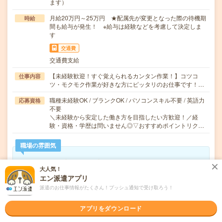
ます）
月給20万円～25万円 ★配属先が変更となった際の待機期
時給
間も給与が発生！ ※給与は経験などを考慮して決定しま
す
交通費
交通費支給
【未経験歓迎！すぐ覚えられるカンタン作業！】コツコ
仕事内容
ツ・モクモク作業が好きな方にピッタリのお仕事です！…
職種未経験OK / ブランクOK / パソコンスキル不要 / 英語力
応募資格
不要
＼未経験から安定した働き方を目指したい方歓迎！／経
験・資格・学歴は問いません◎▽おすすめポイントリク…
職場の雰囲気
年齢層
大人気！
20代
30代
40代
50代
60代
エン派遣アプリ
派遣のお仕事情報がたくさん！プッシュ通知で受け取ろう！
気になる!
応募へ進む
詳しく見る
アプリをダウンロード