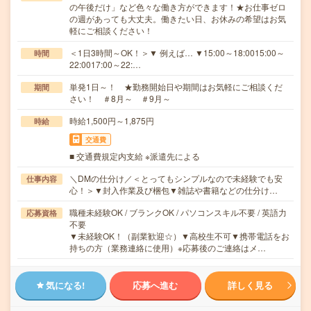
の午後だけ」など色々な働き方ができます！★お仕事ゼロ
の週があっても大丈夫。働きたい日、お休みの希望はお気
軽にご相談ください！
＜1日3時間～OK！＞▼ 例えば… ▼15:00～18:0015:00～
時間
22:0017:00～22:…
単発1日～！ ★勤務開始日や期間はお気軽にご相談くだ
期間
さい！ ＃8月～ ＃9月～
時給1,500円～1,875円
時給
交通費
■ 交通費規定内支給 ※派遣先による
＼DMの仕分け／＜とってもシンプルなので未経験でも安
仕事内容
心！＞▼封入作業及び梱包▼雑誌や書籍などの仕分け…
職種未経験OK / ブランクOK / パソコンスキル不要 / 英語力
応募資格
不要
▼未経験OK！（副業歓迎☆）▼高校生不可▼携帯電話をお
持ちの方（業務連絡に使用）※応募後のご連絡はメ…
気になる!
応募へ進む
詳しく見る