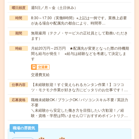
週5日／月～金（土日休み）
曜日頻度
8:30～17:30（実働8時間）※上記は一例です。業務上必要
時間
がある場合や配属先の都合により、時間帯…
無期雇用（テクノ・サービスの正社員として勤務いただき
期間
ます）
月給20万円～25万円 ★配属先が変更となった際の待機期
時給
間も給与が発生！ ※給与は経験などを考慮して決定しま
す
交通費
交通費支給
【未経験歓迎！すぐ覚えられるカンタン作業！】コツコ
仕事内容
ツ・モクモク作業が好きな方にピッタリのお仕事です！…
職種未経験OK / ブランクOK / パソコンスキル不要 / 英語力
応募資格
不要
＼未経験から安定した働き方を目指したい方歓迎！／経
験・資格・学歴は問いません◎▽おすすめポイントリク…
職場の雰囲気