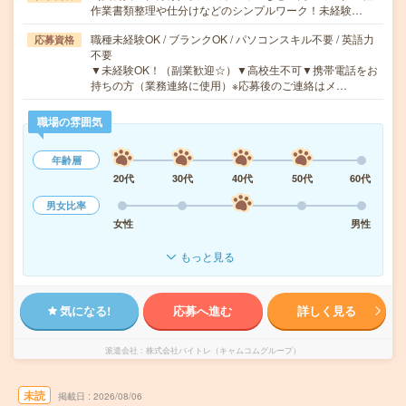
作業書類整理や仕分けなどのシンプルワーク！未経験…
職種未経験OK / ブランクOK / パソコンスキル不要 / 英語力
応募資格
不要
▼未経験OK！（副業歓迎☆）▼高校生不可▼携帯電話をお
持ちの方（業務連絡に使用）※応募後のご連絡はメ…
職場の雰囲気
年齢層
20代
30代
40代
50代
60代
男女比率
女性
男性
もっと見る
気になる!
応募へ進む
詳しく見る
派遣会社
株式会社バイトレ（キャムコムグループ）
未読
掲載日
2026/08/06