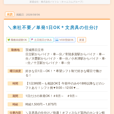
派遣会社
株式会社バイトレ（キャムコムグループ）
未読
掲載日
2026/08/06
＼来社不要／単発1日OK＊文房具の仕分け
職種未経験OK
土日祝日が休み
WEB登録OK
派遣
茨城県日立市
勤務地
日立駅からバイク・車---分／常陸多賀駅からバイク・車---
分／大甕駅からバイク・車---分／小木津駅からバイク・車-
--分／十王駅からバイク・車---分
好きな日1日～OK！＊希望シフト制で好きな曜日で働け
曜日頻度
る！
【1日3時間～も相談OK!】午前中のみや18時以降などのシ
時間
フトあり！シフト例▼9:00～12:00▼…
1日だけの単発OK！＃8月～ ＃9月～
期間
時給1,500円～1,875円
時給
＼文房具の仕分け／快適！オフィスなど室内のカンタン軽
仕事内容