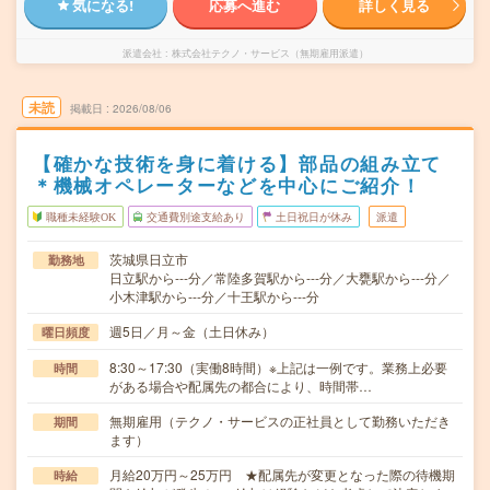
気になる!
応募へ進む
詳しく見る
派遣会社
株式会社テクノ・サービス（無期雇用派遣）
未読
掲載日
2026/08/06
【確かな技術を身に着ける】部品の組み立て
＊機械オペレーターなどを中心にご紹介！
職種未経験OK
交通費別途支給あり
土日祝日が休み
派遣
茨城県日立市
勤務地
日立駅から---分／常陸多賀駅から---分／大甕駅から---分／
小木津駅から---分／十王駅から---分
週5日／月～金（土日休み）
曜日頻度
8:30～17:30（実働8時間）※上記は一例です。業務上必要
時間
がある場合や配属先の都合により、時間帯…
無期雇用（テクノ・サービスの正社員として勤務いただき
期間
ます）
月給20万円～25万円 ★配属先が変更となった際の待機期
時給