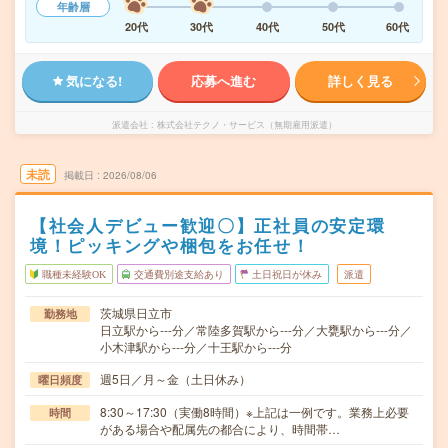
年齢層
20代
30代
40代
50代
60代
気になる!
応募へ進む
詳しく見る
派遣会社
株式会社テクノ・サービス（無期雇用派遣）
未読
掲載日
2026/08/06
【社会人デビュー歓迎〇】正社員の安定環
境！ピッキングや梱包をお任せ！
職種未経験OK
交通費別途支給あり
土日祝日が休み
派遣
茨城県日立市
勤務地
日立駅から---分／常陸多賀駅から---分／大甕駅から---分／
小木津駅から---分／十王駅から---分
週5日／月～金（土日休み）
曜日頻度
8:30～17:30（実働8時間）※上記は一例です。業務上必要
時間
がある場合や配属先の都合により、時間帯…