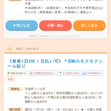
不要
▼未経験OK！（副業歓迎☆）▼高校生不可▼携帯電話をお
持ちの方（業務連絡に使用）※応募後のご連絡はメ…
気になる!
応募へ進む
詳しく見る
派遣会社
株式会社バイトレ（キャムコムグループ）
未読
掲載日
2026/08/06
《単発1日OK！日払い可》＊DMのモクモクシ
ール貼り
職種未経験OK
交通費別途支給あり
土日祝日が休み
WEB登録OK
派遣
茨城県つくば市
勤務地
つくば駅から徒歩5分／研究学園駅から徒歩5分／みどりの
駅から徒歩5分／万博記念公園(茨城県)駅から徒歩5分／宮
脇駅から徒歩5分
週0日～/月1日～OK！（月～日のあいだ）★「火曜と木曜
曜日頻度