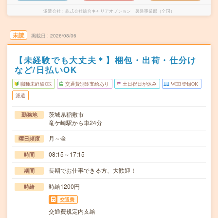
派遣会社
株式会社綜合キャリアオプション 製造事業部（全国）
未読
掲載日
2026/08/06
【未経験でも大丈夫＊】梱包・出荷・仕分け
など/日払いOK
職種未経験OK
交通費別途支給あり
土日祝日が休み
WEB登録OK
派遣
茨城県稲敷市
勤務地
竜ケ崎駅から車24分
月～金
曜日頻度
08:15～17:15
時間
長期でお仕事できる方、大歓迎！
期間
時給1200円
時給
交通費
交通費規定内支給