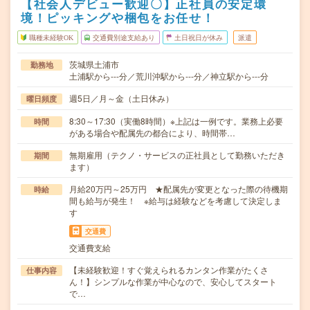
【社会人デビュー歓迎〇】正社員の安定環
境！ピッキングや梱包をお任せ！
職種未経験OK
交通費別途支給あり
土日祝日が休み
派遣
茨城県土浦市
勤務地
土浦駅から---分／荒川沖駅から---分／神立駅から---分
週5日／月～金（土日休み）
曜日頻度
8:30～17:30（実働8時間）※上記は一例です。業務上必要
時間
がある場合や配属先の都合により、時間帯…
無期雇用（テクノ・サービスの正社員として勤務いただき
期間
ます）
月給20万円～25万円 ★配属先が変更となった際の待機期
時給
間も給与が発生！ ※給与は経験などを考慮して決定しま
す
交通費
交通費支給
【未経験歓迎！すぐ覚えられるカンタン作業がたくさ
仕事内容
ん！】シンプルな作業が中心なので、安心してスタート
で…