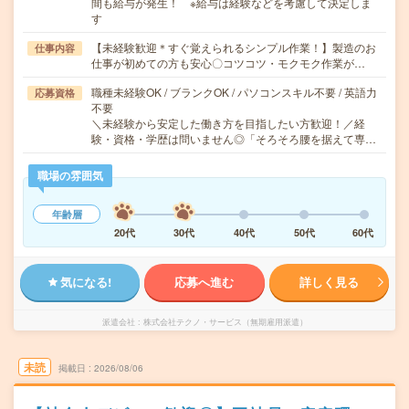
間も給与が発生！ ※給与は経験などを考慮して決定しま
す
【未経験歓迎＊すぐ覚えられるシンプル作業！】製造のお
仕事内容
仕事が初めての方も安心〇コツコツ・モクモク作業が…
職種未経験OK / ブランクOK / パソコンスキル不要 / 英語力
応募資格
不要
＼未経験から安定した働き方を目指したい方歓迎！／経
験・資格・学歴は問いません◎「そろそろ腰を据えて専…
職場の雰囲気
年齢層
20代
30代
40代
50代
60代
気になる!
応募へ進む
詳しく見る
派遣会社
株式会社テクノ・サービス（無期雇用派遣）
未読
掲載日
2026/08/06