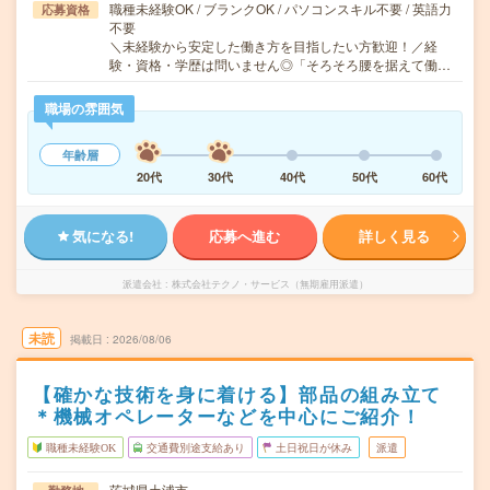
職種未経験OK / ブランクOK / パソコンスキル不要 / 英語力
応募資格
不要
＼未経験から安定した働き方を目指したい方歓迎！／経
験・資格・学歴は問いません◎「そろそろ腰を据えて働…
職場の雰囲気
年齢層
20代
30代
40代
50代
60代
気になる!
応募へ進む
詳しく見る
派遣会社
株式会社テクノ・サービス（無期雇用派遣）
未読
掲載日
2026/08/06
【確かな技術を身に着ける】部品の組み立て
＊機械オペレーターなどを中心にご紹介！
職種未経験OK
交通費別途支給あり
土日祝日が休み
派遣
茨城県土浦市