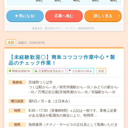
20代
30代
40代
50代
60代
気になる!
応募へ進む
詳しく見る
派遣会社
株式会社テクノ・サービス（無期雇用派遣）
未読
掲載日
2026/08/06
【未経験歓迎〇】簡単コツコツ作業中心＊製
品のチェック作業！
職種未経験OK
交通費別途支給あり
土日祝日が休み
派遣
茨城県つくば市
勤務地
つくば駅から---分／研究学園駅から---分／みどりの駅から-
--分／万博記念公園(茨城県)駅から---分／宮脇駅から---分
週5日／月～金（土日休み）
曜日頻度
8:30～17:30（実働8時間）※上記は一例です。業務上必要
時間
がある場合や配属先の都合により、時間帯…
無期雇用（テクノ・サービスの正社員として勤務いただき
期間