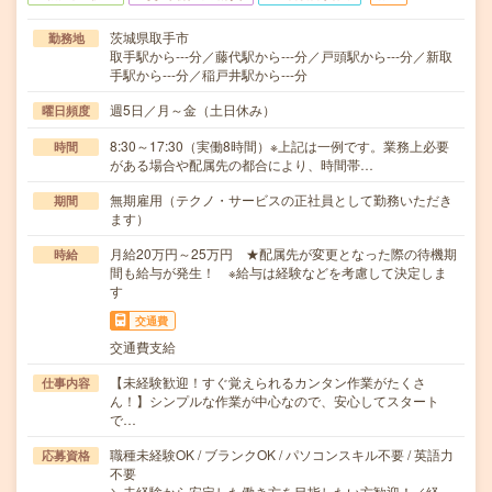
茨城県取手市
勤務地
取手駅から---分／藤代駅から---分／戸頭駅から---分／新取
手駅から---分／稲戸井駅から---分
週5日／月～金（土日休み）
曜日頻度
8:30～17:30（実働8時間）※上記は一例です。業務上必要
時間
がある場合や配属先の都合により、時間帯…
無期雇用（テクノ・サービスの正社員として勤務いただき
期間
ます）
月給20万円～25万円 ★配属先が変更となった際の待機期
時給
間も給与が発生！ ※給与は経験などを考慮して決定しま
す
交通費
交通費支給
【未経験歓迎！すぐ覚えられるカンタン作業がたくさ
仕事内容
ん！】シンプルな作業が中心なので、安心してスタート
で…
職種未経験OK / ブランクOK / パソコンスキル不要 / 英語力
応募資格
不要
＼未経験から安定した働き方を目指したい方歓迎！／経