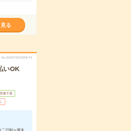
く見る
No.SGSIY5203308-T4
払いOK
歴書不要
し
休二日制≫週末