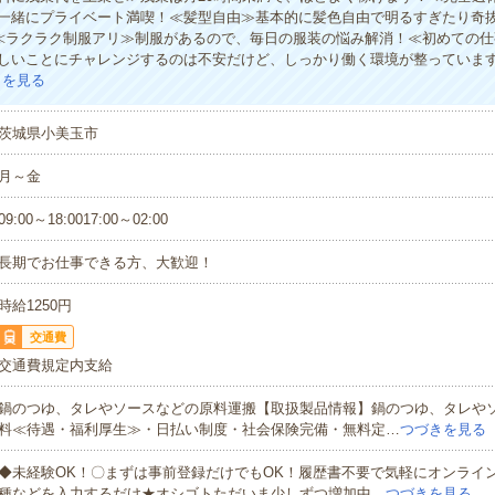
一緒にプライベート満喫！≪髪型自由≫基本的に髪色自由で明るすぎたり奇抜
)≪ラクラク制服アリ≫制服があるので、毎日の服装の悩み解消！≪初めての
しいことにチャレンジするのは不安だけど、しっかり働く環境が整っていま
きを見る
茨城県小美玉市
月～金
09:00～18:0017:00～02:00
長期でお仕事できる方、大歓迎！
時給1250円
交通費
交通費規定内支給
鍋のつゆ、タレやソースなどの原料運搬【取扱製品情報】鍋のつゆ、タレや
料≪待遇・福利厚生≫・日払い制度・社会保険完備・無料定…
つづきを見る
◆未経験OK！〇まずは事前登録だけでもOK！履歴書不要で気軽にオンライ
種などを入力するだけ★オシゴトただいま少しずつ増加中…
つづきを見る