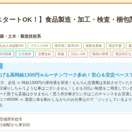
スタートOK！】食品製造・加工・検査・梱包
築・土木・製造技術系
社会人未経験OK
ブランクOK
既卒第二新卒OK
複数名募集
英語不要
履
5日勤務
土日祝休
交費支給
制服
日払いOK
職場が禁煙
電話対応な
！
げる高時給1300円≫ルーチンワーク多め！安心＆安定ペース
の方、必見 ≪ 時給1300円の厚待遇を実現！もちろん交通費は支給させていた
目減りしちゃうような事はございません！しかも日払い制度をご用意してい
ード面でも妥協はさせません！思う存分稼ぎたい方はこのチャンスをお見逃し
コツWORK ≪ 適度に体を動かしながらのお仕事なので「ジッとしているよ
る
茨城県常総市
小絹駅から車10分