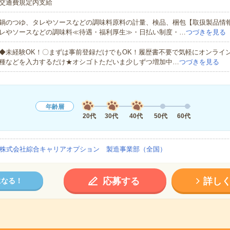
交通費規定内支給
鍋のつゆ、タレやソースなどの調味料原料の計量、検品、梱包【取扱製品情
レやソースなどの調味料≪待遇・福利厚生≫・日払い制度・…
つづきを見る
◆未経験OK！〇まずは事前登録だけでもOK！履歴書不要で気軽にオンライ
種などを入力するだけ★オシゴトただいま少しずつ増加中…
つづきを見る
年齢層
20代
30代
40代
50代
60代
株式会社綜合キャリアオプション 製造事業部（全国）
応募する
詳し
になる！