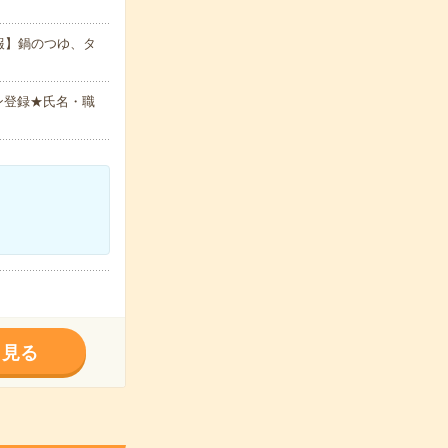
報】鍋のつゆ、タ
ン登録★氏名・職
く見る