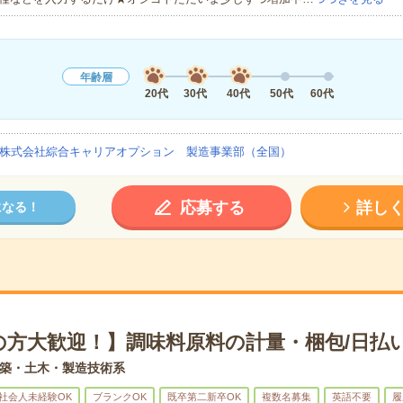
年齢層
20代
30代
40代
50代
60代
株式会社綜合キャリアオプション 製造事業部（全国）
応募する
詳し
になる！
の方大歓迎！】調味料原料の計量・梱包/日払い
築・土木・製造技術系
社会人未経験OK
ブランクOK
既卒第二新卒OK
複数名募集
英語不要
履