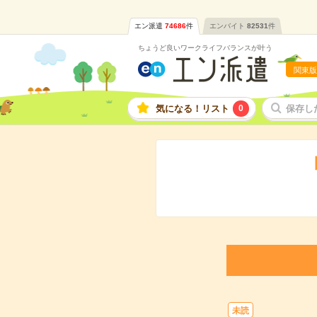
エン派遣
74686
件
エンバイト
82531
件
ちょうど良いワークライフバランスが叶う
関東版
気になる！リスト
0
保存し
未読