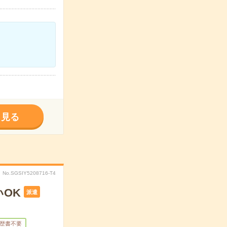
く見る
No.SGSIY5208716-T4
OK
派遣
歴書不要