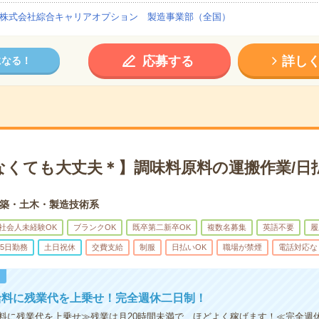
株式会社綜合キャリアオプション 製造事業部（全国）
応募する
詳し
になる！
なくても大丈夫＊】調味料原料の運搬作業/日
築・土木・製造技術系
社会人未経験OK
ブランクOK
既卒第二新卒OK
複数名募集
英語不要
履
5日勤務
土日祝休
交費支給
制服
日払いOK
職場が禁煙
電話対応な
！
給料に残業代を上乗せ！完全週休二日制！
料に残業代を上乗せ≫残業は月20時間未満で、ほどよく稼げます！≪完全週