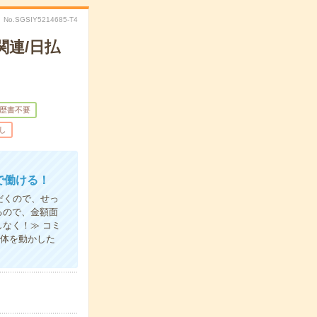
No.SGSIY5214685-T4
関連/日払
歴書不要
し
で働ける！
だくので、せっ
るので、金額面
なく！≫ コミ
り体を動かした