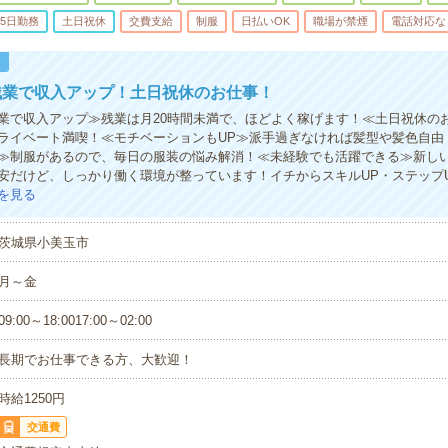
5日勤務
土日祝休
交費支給
制服
日払いOK
職場が禁煙
電話対応な
！
残業で収入アップ！土日祝休のお仕事！
業で収入アップ≫残業は月20時間未満で、ほどよく稼げます！≪土日祝休の
ライベート満喫！≪モチベーションもUP≫派手過ぎなければ髪型や髪色自由！
≫制服があるので、毎日の服装の悩み解消！≪未経験でも活躍できる≫新し
安だけど、しっかり働く環境が整っています！イチからスキルUP・ステップ
を見る
茨城県小美玉市
月～金
09:00～18:0017:00～02:00
長期でお仕事できる方、大歓迎！
時給1250円
交通費