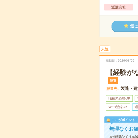
派遣会社
気
未読
掲載日
2026/08/05
【経験が
派遣
製造・建
派遣先
職種未経験OK
WEB登録OK
週
ここがポイント
無理なくお
≪無理なくお給