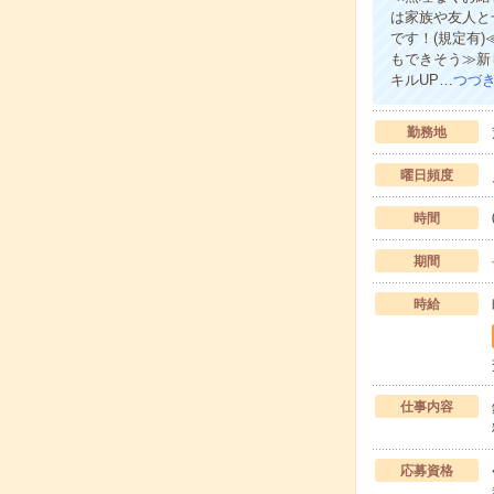
は家族や友人と
です！(規定有
もできそう≫新
キルUP…
つづ
勤務地
曜日頻度
時間
期間
時給
仕事内容
応募資格