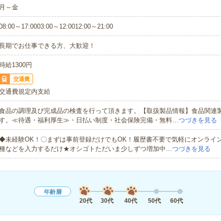
月～金
08:00～17:0003:00～12:0012:00～21:00
長期でお仕事できる方、大歓迎！
時給1300円
交通費
交通費規定内支給
食品の調理及び完成品の検査を行って頂きます。【取扱製品情報】食品関連
す。≪待遇・福利厚生≫・日払い制度・社会保険完備・無料…
つづきを見る
◆未経験OK！〇まずは事前登録だけでもOK！履歴書不要で気軽にオンライ
種などを入力するだけ★オシゴトただいま少しずつ増加中…
つづきを見る
年齢層
20代
30代
40代
50代
60代