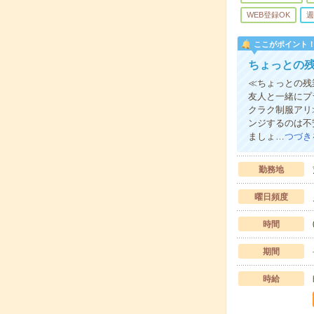
WEB登録OK
週
ここがポイント
ちょっとの
≪ちょっとの残
友人と一緒にプ
クラク制服アリ
ンジするのは不
ましょ…
つづき
勤務地
曜日頻度
時間
期間
時給