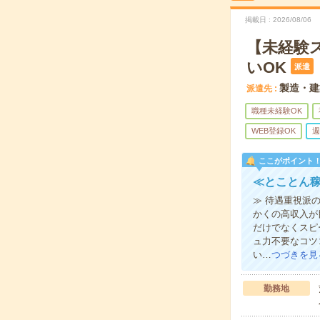
掲載日
2026/08/06
【未経験
いOK
派遣
製造・建
派遣先
職種未経験OK
WEB登録OK
週
ここがポイント
≪とことん稼
≫ 待遇重視派
かくの高収入が
だけでなくスピ
ュ力不要なコツ
い…
つづきを見
勤務地