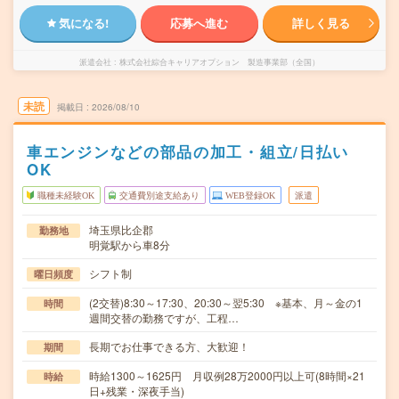
気になる!
応募へ進む
詳しく見る
派遣会社
株式会社綜合キャリアオプション 製造事業部（全国）
未読
掲載日
2026/08/10
車エンジンなどの部品の加工・組立/日払い
OK
職種未経験OK
交通費別途支給あり
WEB登録OK
派遣
埼玉県比企郡
勤務地
明覚駅から車8分
シフト制
曜日頻度
(2交替)8:30～17:30、20:30～翌5:30 ※基本、月～金の1
時間
週間交替の勤務ですが、工程…
長期でお仕事できる方、大歓迎！
期間
時給1300～1625円 月収例28万2000円以上可(8時間×21
時給
日+残業・深夜手当)