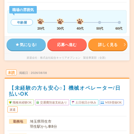
職場の雰囲気
年齢層
20代
30代
40代
50代
60代
気になる!
応募へ進む
詳しく見る
派遣会社
株式会社綜合キャリアオプション 製造事業部（全国）
未読
掲載日
2026/08/08
【未経験の方も安心○】機械オペレーター/日
払いOK
職種未経験OK
交通費別途支給あり
土日祝日が休み
WEB登録OK
派遣
埼玉県羽生市
勤務地
羽生駅から車8分