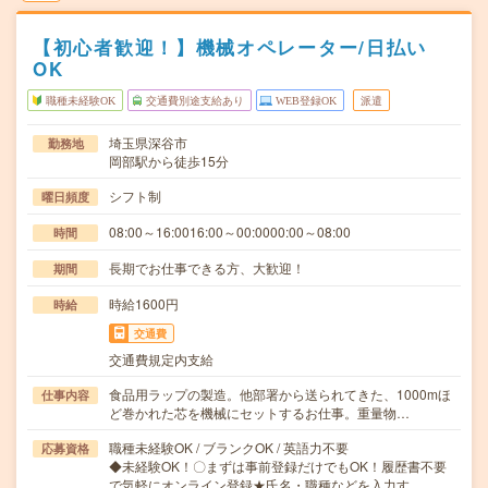
【初心者歓迎！】機械オペレーター/日払い
OK
職種未経験OK
交通費別途支給あり
WEB登録OK
派遣
埼玉県深谷市
勤務地
岡部駅から徒歩15分
シフト制
曜日頻度
08:00～16:0016:00～00:0000:00～08:00
時間
長期でお仕事できる方、大歓迎！
期間
時給1600円
時給
交通費
交通費規定内支給
食品用ラップの製造。他部署から送られてきた、1000mほ
仕事内容
ど巻かれた芯を機械にセットするお仕事。重量物…
職種未経験OK / ブランクOK / 英語力不要
応募資格
◆未経験OK！〇まずは事前登録だけでもOK！履歴書不要
で気軽にオンライン登録★氏名・職種などを入力す…