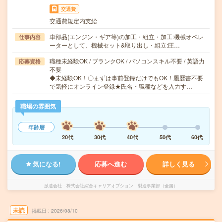
交通費
交通費規定内支給
車部品(エンジン・ギア等)の加工・組立・加工:機械オペレ
仕事内容
ーターとして、機械セット&取り出し・組立:圧…
職種未経験OK / ブランクOK / パソコンスキル不要 / 英語力
応募資格
不要
◆未経験OK！〇まずは事前登録だけでもOK！履歴書不要
で気軽にオンライン登録★氏名・職種などを入力す…
職場の雰囲気
年齢層
20代
30代
40代
50代
60代
気になる!
応募へ進む
詳しく見る
派遣会社
株式会社綜合キャリアオプション 製造事業部（全国）
未読
掲載日
2026/08/10