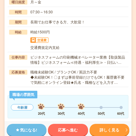
月～金
曜日頻度
07:30～16:30
時間
長期でお仕事できる方、大歓迎！
期間
時給1500円
時給
交通費
交通費規定内支給
ビジネスフォームの印刷機械オペレーター業務【取扱製品
仕事内容
情報】ビジネスフォーム≪待遇・福利厚生≫・日払い…
職種未経験OK / ブランクOK / 英語力不要
応募資格
◆未経験OK！〇まずは事前登録だけでもOK！履歴書不要
で気軽にオンライン登録★氏名・職種などを入力す…
職場の雰囲気
年齢層
20代
30代
40代
50代
60代
気になる!
応募へ進む
詳しく見る