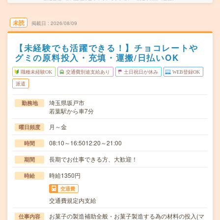
未読
掲載日
2026/08/09
【未経験でも活躍できる！】チョコレートや
グミの原料投入・充填・運搬/日払いOK
職種未経験OK
交通費別途支給あり
土日祝日が休み
WEB登録OK
派遣
埼玉県坂戸市
勤務地
若葉駅から車7分
月～金
曜日頻度
08:10～16:5012:20～21:00
時間
長期でお仕事できる方、大歓迎！
期間
時給1350円
時給
交通費
交通費規定内支給
お菓子の製造補助全般・お菓子製造する為の材料の投入(マ
仕事内容