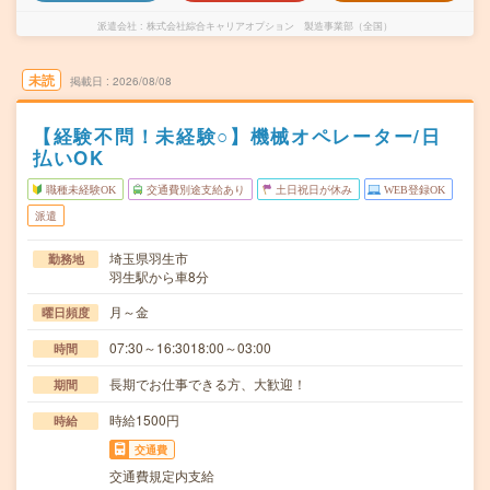
派遣会社
株式会社綜合キャリアオプション 製造事業部（全国）
未読
掲載日
2026/08/08
【経験不問！未経験○】機械オペレーター/日
払いOK
職種未経験OK
交通費別途支給あり
土日祝日が休み
WEB登録OK
派遣
埼玉県羽生市
勤務地
羽生駅から車8分
月～金
曜日頻度
07:30～16:3018:00～03:00
時間
長期でお仕事できる方、大歓迎！
期間
時給1500円
時給
交通費
交通費規定内支給