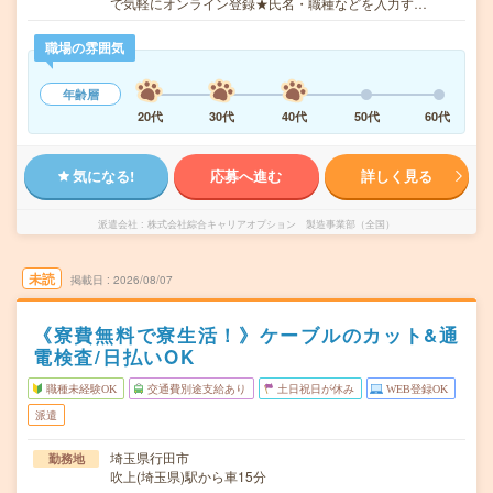
で気軽にオンライン登録★氏名・職種などを入力す…
職場の雰囲気
年齢層
20代
30代
40代
50代
60代
気になる!
応募へ進む
詳しく見る
派遣会社
株式会社綜合キャリアオプション 製造事業部（全国）
未読
掲載日
2026/08/07
《寮費無料で寮生活！》ケーブルのカット&通
電検査/日払いOK
職種未経験OK
交通費別途支給あり
土日祝日が休み
WEB登録OK
派遣
埼玉県行田市
勤務地
吹上(埼玉県)駅から車15分