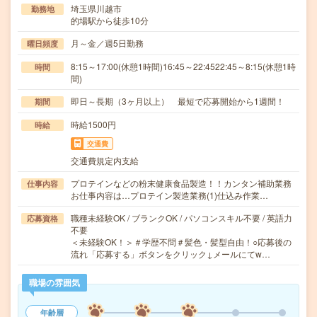
埼玉県川越市
勤務地
的場駅から徒歩10分
月～金／週5日勤務
曜日頻度
8:15～17:00(休憩1時間)16:45～22:4522:45～8:15(休憩1時
時間
間)
即日～長期（3ヶ月以上） 最短で応募開始から1週間！
期間
時給1500円
時給
交通費
交通費規定内支給
プロテインなどの粉末健康食品製造！！カンタン補助業務
仕事内容
お仕事内容は…プロテイン製造業務(1)仕込み作業…
職種未経験OK / ブランクOK / パソコンスキル不要 / 英語力
応募資格
不要
＜未経験OK！＞＃学歴不問＃髪色・髪型自由！○応募後の
流れ「応募する」ボタンをクリック↓メールにてw…
職場の雰囲気
年齢層