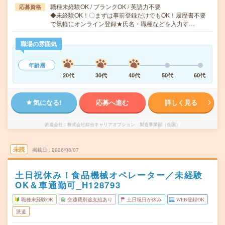
職種未経験OK / ブランクOK / 英語力不要
応募資格
◆未経験OK！〇まずは事前登録だけでもOK！履歴書不要
で気軽にオンライン登録★氏名・職種などを入力す…
職場の雰囲気
年齢層
20代
30代
40代
50代
60代
気になる!
応募へ進む
詳しく見る
派遣会社
株式会社綜合キャリアオプション 製造事業部（全国）
未読
掲載日
2026/08/07
土日祝休み！食品機械オペレーター／未経験
OK＆車通勤可_H128793
職種未経験OK
交通費別途支給あり
土日祝日が休み
WEB登録OK
派遣