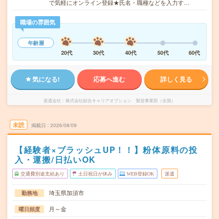
で気軽にオンライン登録★氏名・職種などを入力す…
職場の雰囲気
年齢層
20代
30代
40代
50代
60代
気になる!
応募へ進む
詳しく見る
派遣会社
株式会社綜合キャリアオプション 製造事業部（全国）
未読
掲載日
2026/08/09
【経験者×ブラッシュUP！！】粉体原料の投
入・運搬/日払いOK
交通費別途支給あり
土日祝日が休み
WEB登録OK
派遣
埼玉県加須市
勤務地
月～金
曜日頻度