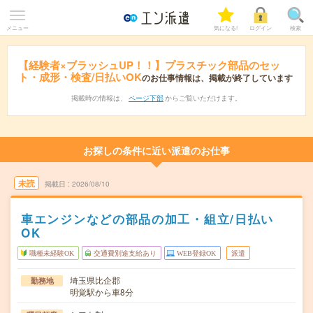
メニュー
気になる!
ログイン
検索
【経験者×ブラッシュUP！！】プラスチック部品のセッ
ト・成形・検査/日払いOK
のお仕事情報は、掲載が終了しています
掲載時の情報は、
ページ下部
からご覧いただけます。
お探しの条件に近い派遣のお仕事
未読
掲載日
2026/08/10
車エンジンなどの部品の加工・組立/日払い
OK
職種未経験OK
交通費別途支給あり
WEB登録OK
派遣
埼玉県比企郡
勤務地
明覚駅から車8分