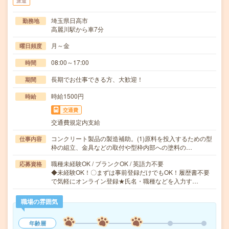
派遣
埼玉県日高市
勤務地
高麗川駅から車7分
月～金
曜日頻度
08:00～17:00
時間
長期でお仕事できる方、大歓迎！
期間
時給1500円
時給
交通費
交通費規定内支給
コンクリート製品の製造補助。(1)原料を投入するための型
仕事内容
枠の組立、金具などの取付や型枠内部への塗料の…
職種未経験OK / ブランクOK / 英語力不要
応募資格
◆未経験OK！〇まずは事前登録だけでもOK！履歴書不要
で気軽にオンライン登録★氏名・職種などを入力す…
職場の雰囲気
年齢層