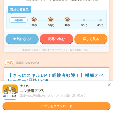
職場の雰囲気
年齢層
20代
30代
40代
50代
60代
気になる!
応募へ進む
詳しく見る
派遣会社
株式会社綜合キャリアオプション 製造事業部（全国）
未読
掲載日
2026/08/06
【さらにスキルUP！経験者歓迎！】機械オペ
レーター/日払いOK
大人気！
交通費別途支給あり
土日祝日が休み
WEB登録OK
派遣
エン派遣アプリ
派遣のお仕事情報がたくさん！プッシュ通知で受け取ろう！
埼玉県熊谷市
勤務地
籠原駅から徒歩15分
アプリをダウンロード
月～金
曜日頻度