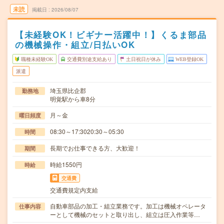
未読
掲載日
2026/08/07
【未経験OK！ビギナー活躍中！】くるま部品
の機械操作・組立/日払いOK
職種未経験OK
交通費別途支給あり
土日祝日が休み
WEB登録OK
派遣
埼玉県比企郡
勤務地
明覚駅から車8分
月～金
曜日頻度
08:30～17:3020:30～05:30
時間
長期でお仕事できる方、大歓迎！
期間
時給1550円
時給
交通費
交通費規定内支給
自動車部品の加工・組立業務です。加工は機械オペレータ
仕事内容
ーとして機械のセットと取り出し、組立は圧入作業等…