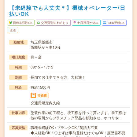
【未経験でも大丈夫＊】機械オペレーター/日
払いOK
職種未経験OK
交通費別途支給あり
土日祝日が休み
WEB登録OK
派遣
埼玉県飯能市
勤務地
飯能駅から車10分
月～金
曜日頻度
08:15～17:15
時間
長期でお仕事できる方、大歓迎！
期間
時給1500円
時給
交通費
交通費規定内支給
塗装作業の前工程と、後工程を行って貰います。前工程は
仕事内容
他の場所からプラスチック部品を移動させ、ホコリや…
職種未経験OK / ブランクOK / 英語力不要
応募資格
◆未経験OK！〇まずは事前登録だけでもOK！履歴書不要