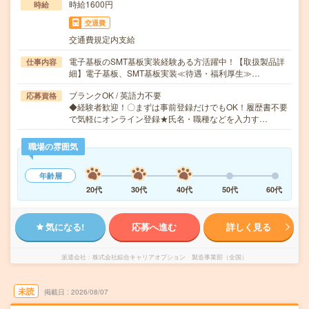
時給1600円
時給
交通費
交通費規定内支給
電子基板のSMT基板実装経験ある方活躍中！【取扱製品詳
仕事内容
細】電子基板、SMT基板実装≪待遇・福利厚生≫…
ブランクOK / 英語力不要
応募資格
◆経験者歓迎！〇まずは事前登録だけでもOK！履歴書不要
で気軽にオンライン登録★氏名・職種などを入力す…
職場の雰囲気
年齢層
20代
30代
40代
50代
60代
気になる!
応募へ進む
詳しく見る
派遣会社
株式会社綜合キャリアオプション 製造事業部（全国）
未読
掲載日
2026/08/07