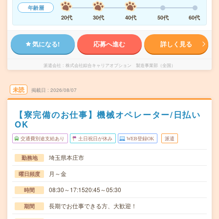
年齢層
20代
30代
40代
50代
60代
気になる!
応募へ進む
詳しく見る
派遣会社
株式会社綜合キャリアオプション 製造事業部（全国）
未読
掲載日
2026/08/07
【寮完備のお仕事】機械オペレーター/日払い
OK
交通費別途支給あり
土日祝日が休み
WEB登録OK
派遣
埼玉県本庄市
勤務地
月～金
曜日頻度
08:30～17:1520:45～05:30
時間
長期でお仕事できる方、大歓迎！
期間