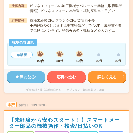
ビジネスフォームの加工機械オペレーター業務【取扱製品
仕事内容
情報】ビジネスフォーム≪待遇・福利厚生≫・日払い…
職種未経験OK / ブランクOK / 英語力不要
応募資格
◆未経験OK！〇まずは事前登録だけでもOK！履歴書不要
で気軽にオンライン登録★氏名・職種などを入力す…
職場の雰囲気
年齢層
20代
30代
40代
50代
60代
気になる!
応募へ進む
詳しく見る
派遣会社
株式会社綜合キャリアオプション 製造事業部（全国）
未読
掲載日
2026/08/08
【未経験から安心スタート！】スマートメー
ター部品の機械操作・検査/日払いOK