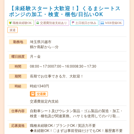
【未経験スタート大歓迎！】くるまシートス
ポンジの加工・検査・梱包/日払いOK
職種未経験OK
交通費別途支給あり
土日祝日が休み
WEB登録OK
派遣
埼玉県川越市
勤務地
鶴ケ島駅から---分
月～金
曜日頻度
08:00～17:0007:00～16:0008:30～17:30
時間
長期でお仕事できる方、大歓迎！
期間
時給1340円
時給
交通費
交通費規定内支給
自動車シート及びウレタン製品・ゴム製品の製造・加工・
仕事内容
検査・梱包及び関連業務。ハサミを使用してのバリ取…
職種未経験OK / ブランクOK / 英語力不要
応募資格
◆未経験OK！〇まずは事前登録だけでもOK！履歴書不要