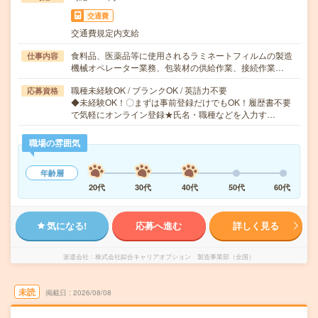
交通費
交通費規定内支給
食料品、医薬品等に使用されるラミネートフィルムの製造
仕事内容
機械オペレーター業務、包装材の供給作業、接続作業…
職種未経験OK / ブランクOK / 英語力不要
応募資格
◆未経験OK！〇まずは事前登録だけでもOK！履歴書不要
で気軽にオンライン登録★氏名・職種などを入力す…
職場の雰囲気
年齢層
20代
30代
40代
50代
60代
気になる!
応募へ進む
詳しく見る
派遣会社
株式会社綜合キャリアオプション 製造事業部（全国）
未読
掲載日
2026/08/08