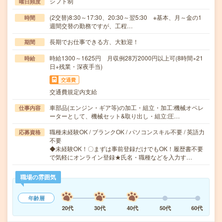
シフト制
曜日頻度
(2交替)8:30～17:30、20:30～翌5:30 ※基本、月～金の1
時間
週間交替の勤務ですが、工程…
長期でお仕事できる方、大歓迎！
期間
時給1300～1625円 月収例28万2000円以上可(8時間×21
時給
日+残業・深夜手当)
交通費
交通費規定内支給
車部品(エンジン・ギア等)の加工・組立・加工:機械オペレ
仕事内容
ーターとして、機械セット&取り出し・組立:圧…
職種未経験OK / ブランクOK / パソコンスキル不要 / 英語力
応募資格
不要
◆未経験OK！〇まずは事前登録だけでもOK！履歴書不要
で気軽にオンライン登録★氏名・職種などを入力す…
職場の雰囲気
年齢層
20代
30代
40代
50代
60代