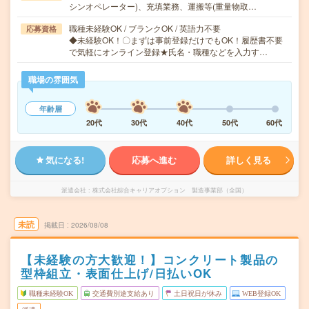
シンオペレーター)、充填業務、運搬等(重量物取…
職種未経験OK / ブランクOK / 英語力不要
応募資格
◆未経験OK！〇まずは事前登録だけでもOK！履歴書不要
で気軽にオンライン登録★氏名・職種などを入力す…
職場の雰囲気
年齢層
20代
30代
40代
50代
60代
気になる!
応募へ進む
詳しく見る
派遣会社
株式会社綜合キャリアオプション 製造事業部（全国）
未読
掲載日
2026/08/08
【未経験の方大歓迎！】コンクリート製品の
型枠組立・表面仕上げ/日払いOK
職種未経験OK
交通費別途支給あり
土日祝日が休み
WEB登録OK