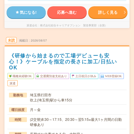
気になる!
応募へ進む
詳しく見る
派遣会社
株式会社綜合キャリアオプション 製造事業部（全国）
未読
掲載日
2026/08/07
《研修から始まるので工場デビューも安
心！》ケーブルを指定の長さに加工/日払い
OK
職種未経験OK
交通費別途支給あり
土日祝日が休み
WEB登録OK
派遣
埼玉県行田市
勤務地
吹上(埼玉県)駅から車15分
月～金
曜日頻度
(2交替)8:30～17:15、20:30～翌5:15※最大1ヶ月間の日勤
時間
研修あり
長期でお仕事できる方、大歓迎！