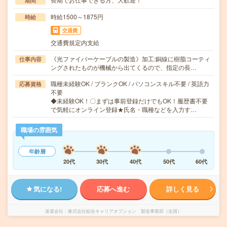
期間
時給1500～1875円
時給
交通費
交通費規定内支給
《光ファイバーケーブルの製造》加工:銅線に樹脂コーティ
仕事内容
ングされたものが機械から出てくるので、指定の長…
職種未経験OK / ブランクOK / パソコンスキル不要 / 英語力
応募資格
不要
◆未経験OK！〇まずは事前登録だけでもOK！履歴書不要
で気軽にオンライン登録★氏名・職種などを入力す…
職場の雰囲気
年齢層
20代
30代
40代
50代
60代
気になる!
応募へ進む
詳しく見る
派遣会社
株式会社綜合キャリアオプション 製造事業部（全国）