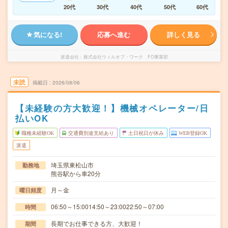
20代
30代
40代
50代
60代
気になる!
応募へ進む
詳しく見る
派遣会社
株式会社ウィルオブ・ワーク FO事業部
未読
掲載日
2026/08/06
【未経験の方大歓迎！】機械オペレーター/日
払いOK
職種未経験OK
交通費別途支給あり
土日祝日が休み
WEB登録OK
派遣
埼玉県東松山市
勤務地
熊谷駅から車20分
月～金
曜日頻度
06:50～15:0014:50～23:0022:50～07:00
時間
長期でお仕事できる方、大歓迎！
期間