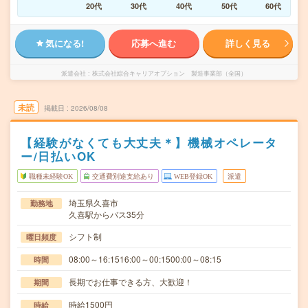
20代
30代
40代
50代
60代
気になる!
応募へ進む
詳しく見る
派遣会社
株式会社綜合キャリアオプション 製造事業部（全国）
未読
掲載日
2026/08/08
【経験がなくても大丈夫＊】機械オペレータ
ー/日払いOK
職種未経験OK
交通費別途支給あり
WEB登録OK
派遣
埼玉県久喜市
勤務地
久喜駅からバス35分
シフト制
曜日頻度
08:00～16:1516:00～00:1500:00～08:15
時間
長期でお仕事できる方、大歓迎！
期間
時給1500円
時給