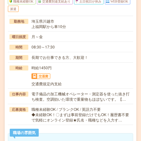
職種未経験OK
交通費別途支給あり
土日祝日が休み
WEB登録OK
派遣
埼玉県川越市
勤務地
上福岡駅から車10分
月～金
曜日頻度
08:30～17:30
時間
長期でお仕事できる方、大歓迎！
期間
時給1450円
時給
交通費
交通費規定内支給
電子備品の加工機械オペレーター・測定器を使った抜き打
仕事内容
ち検査。空調効いた環境で重量物もほぼないです。【…
職種未経験OK / ブランクOK / 英語力不要
応募資格
◆未経験OK！〇まずは事前登録だけでもOK！履歴書不要
で気軽にオンライン登録★氏名・職種などを入力す…
職場の雰囲気