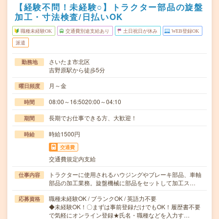
【経験不問！未経験○】トラクター部品の旋盤
加工・寸法検査/日払いOK
職種未経験OK
交通費別途支給あり
土日祝日が休み
WEB登録OK
派遣
さいたま市北区
勤務地
吉野原駅から徒歩5分
月～金
曜日頻度
08:00～16:5020:00～04:10
時間
長期でお仕事できる方、大歓迎！
期間
時給1500円
時給
交通費
交通費規定内支給
トラクターに使用されるハウジングやブレーキ部品、車軸
仕事内容
部品の加工業務。旋盤機械に部品をセットして加工ス…
職種未経験OK / ブランクOK / 英語力不要
応募資格
◆未経験OK！〇まずは事前登録だけでもOK！履歴書不要
で気軽にオンライン登録★氏名・職種などを入力す…