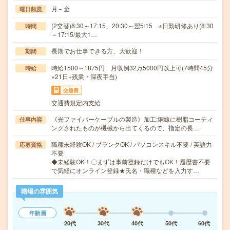
月～金
曜日頻度
(2交替)8:30～17:15、20:30～翌5:15 ※日勤研修あり(8:30
時間
～17:15/最大1…
長期でお仕事できる方、大歓迎！
期間
時給1500～1875円 月収例32万5000円以上可(7時間45分
時給
×21日+残業・深夜手当)
交通費
交通費規定内支給
《光ファイバーケーブルの製造》加工:銅線に樹脂コーティ
仕事内容
ングされたものが機械から出てくるので、指定の長…
職種未経験OK / ブランクOK / パソコンスキル不要 / 英語力
応募資格
不要
◆未経験OK！〇まずは事前登録だけでもOK！履歴書不要
で気軽にオンライン登録★氏名・職種などを入力す…
職場の雰囲気
年齢層
20代
30代
40代
50代
60代