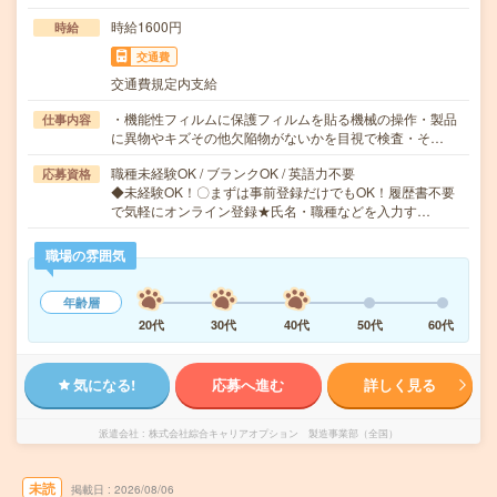
時給1600円
時給
交通費
交通費規定内支給
・機能性フィルムに保護フィルムを貼る機械の操作・製品
仕事内容
に異物やキズその他欠陥物がないかを目視で検査・そ…
職種未経験OK / ブランクOK / 英語力不要
応募資格
◆未経験OK！〇まずは事前登録だけでもOK！履歴書不要
で気軽にオンライン登録★氏名・職種などを入力す…
職場の雰囲気
年齢層
20代
30代
40代
50代
60代
気になる!
応募へ進む
詳しく見る
派遣会社
株式会社綜合キャリアオプション 製造事業部（全国）
未読
掲載日
2026/08/06