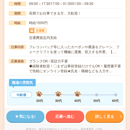
09:00～17:3017:00～01:3001:00～09:30
時間
長期でお仕事できる方、大歓迎！
期間
時給1500円
時給
交通費
交通費規定内支給
フレコンバッグ等に入ったカーボンや農薬をクレーン、フ
仕事内容
ォークリフトを使って機械に運搬、投入する作業。【…
ブランクOK / 英語力不要
応募資格
◆経験者歓迎！〇まずは事前登録だけでもOK！履歴書不要
で気軽にオンライン登録★氏名・職種などを入力す…
職場の雰囲気
年齢層
20代
30代
40代
50代
60代
気になる!
応募へ進む
詳しく見る
派遣会社
株式会社綜合キャリアオプション 製造事業部（全国）