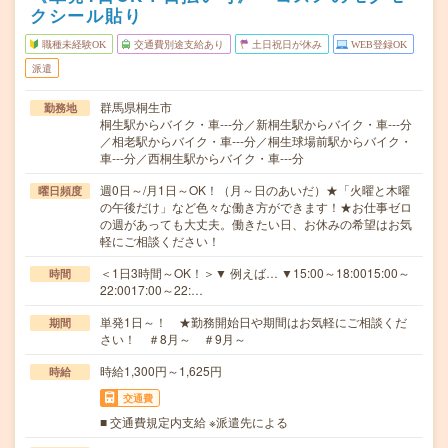
クシール貼り
職種未経験OK
交通費別途支給あり
土日祝日が休み
WEB登録OK
派遣
群馬県桐生市
勤務地
桐生駅からバイク・車---分／新桐生駅からバイク・車---分
／相老駅からバイク・車---分／桐生球場前駅からバイク・
車---分／西桐生駅からバイク・車---分
週0日～/月1日～OK！（月～日のあいだ）★「火曜と木曜
曜日頻度
の午後だけ」など色々な働き方ができます！★お仕事ゼロ
の週があっても大丈夫。働きたい日、お休みの希望はお気
軽にご相談ください！
＜1日3時間～OK！＞▼ 例えば… ▼15:00～18:0015:00～
時間
22:0017:00～22:…
単発1日～！ ★勤務開始日や期間はお気軽にご相談くだ
期間
さい！ ＃8月～ ＃9月～
時給1,300円～1,625円
時給
交通費
■ 交通費規定内支給 ※派遣先による