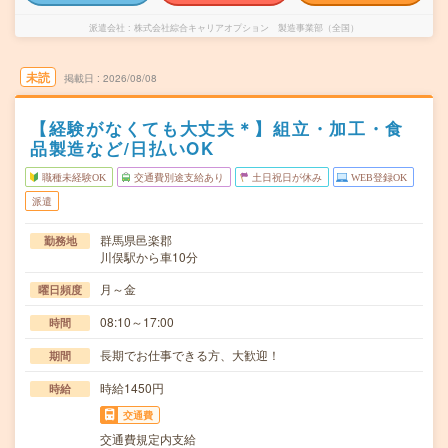
派遣会社
株式会社綜合キャリアオプション 製造事業部（全国）
未読
掲載日
2026/08/08
【経験がなくても大丈夫＊】組立・加工・食
品製造など/日払いOK
職種未経験OK
交通費別途支給あり
土日祝日が休み
WEB登録OK
派遣
群馬県邑楽郡
勤務地
川俣駅から車10分
月～金
曜日頻度
08:10～17:00
時間
長期でお仕事できる方、大歓迎！
期間
時給1450円
時給
交通費
交通費規定内支給