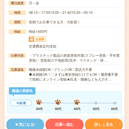
月～金
曜日頻度
08:10～17:0013:00～21:4015:20～00:10
時間
長期でお仕事できる方、大歓迎！
期間
時給1450円
時給
交通費
交通費規定内支給
・プラスチック製品の表面塗装作業(スプレー塗装・手作業
仕事内容
塗装)・塗装前の下地処理(洗浄・マスキング・研…
職種未経験OK / ブランクOK / 英語力不要
応募資格
◆未経験OK！〇まずは事前登録だけでもOK！履歴書不要
で気軽にオンライン登録★氏名・職種などを入力す…
職場の雰囲気
年齢層
20代
30代
40代
50代
60代
気になる!
応募へ進む
詳しく見る