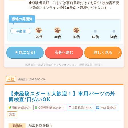
◆経験者歓迎！〇まずは事前登録だけでもOK！履歴書不要
で気軽にオンライン登録★氏名・職種などを入力す…
職場の雰囲気
年齢層
20代
30代
40代
50代
60代
気になる!
応募へ進む
詳しく見る
派遣会社
株式会社綜合キャリアオプション 製造事業部（全国）
未読
掲載日
2026/08/06
【未経験スタート大歓迎！】車用パーツの外
観検査/日払いOK
職種未経験OK
交通費別途支給あり
土日祝日が休み
WEB登録OK
派遣
群馬県伊勢崎市
勤務地