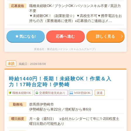
職種未経験OK / ブランクOK / パソコンスキル不要 / 英語力
応募資格
不要
▼未経験OK！（副業歓迎☆）▼高校生不可▼携帯電話をお
持ちの方（業務連絡に使用）※応募後のご連絡はメ…
気になる!
応募へ進む
詳しく見る
派遣会社
株式会社バイトレ（キャムコムグループ）
未読
掲載日
2026/08/08
時給1440円！長期！未経験OK！作業＆入
力！17時台定時！伊勢崎
職種未経験OK
交通費別途支給あり
WEB登録OK
派遣
群馬県伊勢崎市
勤務地
伊勢崎駅から車22分／境町駅から車6分
月～金（週5日） ※会社カレンダーにて年に1-2回程度土
曜日頻度
曜日出勤の可能性あり