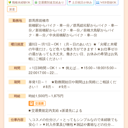
職種未経験OK
交通費別途支給あり
土日祝日が休み
WEB登録OK
派遣
群馬県前橋市
勤務地
前橋駅からバイク・車---分／群馬総社駅からバイク・車---
分／新前橋駅からバイク・車---分／前橋大島駅からバイ
ク・車---分／中央前橋駅からバイク・車---分
週0日～/月1日～OK！（月～日のあいだ）★「火曜と木曜
曜日頻度
の午後だけ」など色々な働き方ができます！★お仕事ゼロ
の週があっても大丈夫。働きたい日、お休みの希望はお気
軽にご相談ください！
＜1日3時間～OK！＞▼ 例えば… ▼15:00～18:0015:00～
時間
22:0017:00～22:…
単発1日～！ ★勤務開始日や期間はお気軽にご相談くだ
期間
さい！ ＃8月～ ＃9月～
時給1,500円～1,875円
時給
交通費
■ 交通費規定内支給 ※派遣先による
＼コスメの仕分け／＜とってもシンプルなので未経験でも
仕事内容
安心！＞▼封入作業及び梱包▼雑誌や書籍などの仕分…