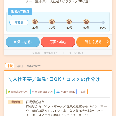
ター、主婦(夫) 大歓迎！〇ブランクOK〇週5…
職場の雰囲気
年齢層
20代
30代
40代
50代
60代
気になる!
応募へ進む
詳しく見る
派遣会社
株式会社テクノ・サービス 採用担当
未読
掲載日
2026/08/07
＼来社不要／単発1日OK＊コスメの仕分け
職種未経験OK
土日祝日が休み
WEB登録OK
派遣
群馬県前橋市
勤務地
前橋駅からバイク・車---分／群馬総社駅からバイク・車---
分／新前橋駅からバイク・車---分／前橋大島駅からバイ
ク・車---分／中央前橋駅からバイク・車---分