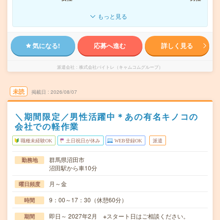
もっと見る
気になる!
応募へ進む
詳しく見る
派遣会社
株式会社バイトレ（キャムコムグループ）
未読
掲載日
2026/08/07
＼期間限定／男性活躍中＊あの有名キノコの
会社での軽作業
職種未経験OK
土日祝日が休み
WEB登録OK
派遣
群馬県沼田市
勤務地
沼田駅から車10分
月～金
曜日頻度
9：00～17：30（休憩60分）
時間
即日～ 2027年2月 ※スタート日はご相談ください。
期間