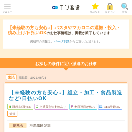
メニュー
気になる!
ログイン
検索
【未経験の方も安心○】パスタやマカロニの運搬・投入・
積み上げ/日払いOK
のお仕事情報は、掲載が終了しています
掲載時の情報は、
ページ下部
からご覧いただけます。
お探しの条件に近い派遣のお仕事
未読
掲載日
2026/08/08
【未経験の方も安心○】組立・加工・食品製造
など/日払いOK
職種未経験OK
交通費別途支給あり
土日祝日が休み
WEB登録OK
派遣
群馬県邑楽郡
勤務地