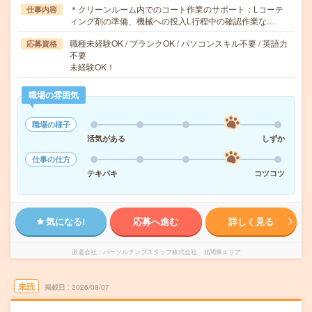
＊クリーンルーム内でのコート作業のサポート；Lコーテ
仕事内容
ィング剤の準備、機械への投入L行程中の確認作業な…
職種未経験OK / ブランクOK / パソコンスキル不要 / 英語力
応募資格
不要
未経験OK！
職場の雰囲気
職場の様子
活気がある
しずか
仕事の仕方
テキパキ
コツコツ
気になる!
応募へ進む
詳しく見る
派遣会社
パーソルテンプスタッフ株式会社 北関東エリア
未読
掲載日
2026/08/07