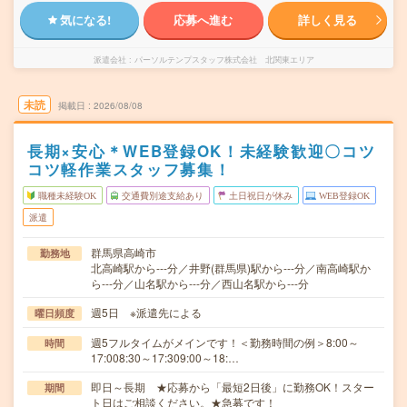
気になる!
応募へ進む
詳しく見る
派遣会社
パーソルテンプスタッフ株式会社 北関東エリア
未読
掲載日
2026/08/08
長期×安心＊WEB登録OK！未経験歓迎〇コツ
コツ軽作業スタッフ募集！
職種未経験OK
交通費別途支給あり
土日祝日が休み
WEB登録OK
派遣
群馬県高崎市
勤務地
北高崎駅から---分／井野(群馬県)駅から---分／南高崎駅か
ら---分／山名駅から---分／西山名駅から---分
週5日 ※派遣先による
曜日頻度
週5フルタイムがメインです！＜勤務時間の例＞8:00～
時間
17:008:30～17:309:00～18:…
即日～長期 ★応募から「最短2日後」に勤務OK！スター
期間
ト日はご相談ください。★急募です！