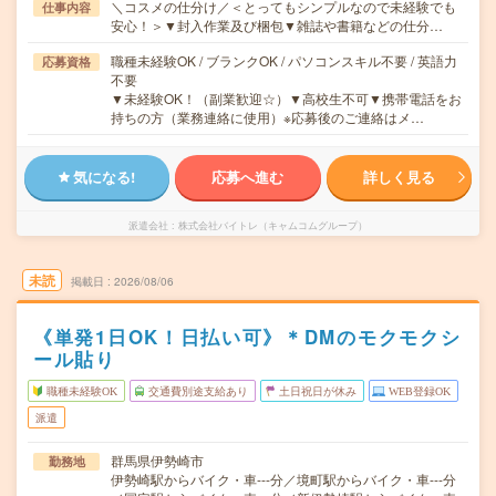
＼コスメの仕分け／＜とってもシンプルなので未経験でも
仕事内容
安心！＞▼封入作業及び梱包▼雑誌や書籍などの仕分…
職種未経験OK / ブランクOK / パソコンスキル不要 / 英語力
応募資格
不要
▼未経験OK！（副業歓迎☆）▼高校生不可▼携帯電話をお
持ちの方（業務連絡に使用）※応募後のご連絡はメ…
気になる!
応募へ進む
詳しく見る
派遣会社
株式会社バイトレ（キャムコムグループ）
未読
掲載日
2026/08/06
《単発1日OK！日払い可》＊DMのモクモクシ
ール貼り
職種未経験OK
交通費別途支給あり
土日祝日が休み
WEB登録OK
派遣
群馬県伊勢崎市
勤務地
伊勢崎駅からバイク・車---分／境町駅からバイク・車---分