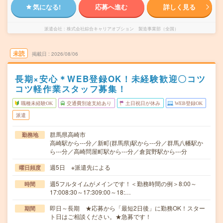
気になる!
応募へ進む
詳しく見る
派遣会社
株式会社綜合キャリアオプション 製造事業部（全国）
未読
掲載日
2026/08/06
長期×安心＊WEB登録OK！未経験歓迎〇コツ
コツ軽作業スタッフ募集！
職種未経験OK
交通費別途支給あり
土日祝日が休み
WEB登録OK
派遣
群馬県高崎市
勤務地
高崎駅から---分／新町(群馬県)駅から---分／群馬八幡駅か
ら---分／高崎問屋町駅から---分／倉賀野駅から---分
週5日 ※派遣先による
曜日頻度
週5フルタイムがメインです！＜勤務時間の例＞8:00～
時間
17:008:30～17:309:00～18:…
即日～長期 ★応募から「最短2日後」に勤務OK！スター
期間
ト日はご相談ください。★急募です！