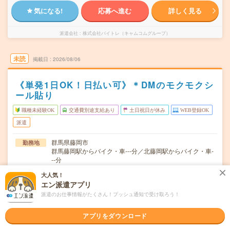
気になる!
応募へ進む
詳しく見る
派遣会社
株式会社バイトレ（キャムコムグループ）
未読
掲載日
2026/08/06
《単発1日OK！日払い可》＊DMのモクモクシ
ール貼り
職種未経験OK
交通費別途支給あり
土日祝日が休み
WEB登録OK
派遣
群馬県藤岡市
勤務地
群馬藤岡駅からバイク・車---分／北藤岡駅からバイク・車-
--分
大人気！
週0日～/月1日～OK！（月～日のあいだ）★「火曜と木曜
曜日頻度
エン派遣アプリ
の午後だけ」など色々な働き方ができます！★お仕事ゼロ
の週があっても大丈夫。働きたい日、お休みの希望はお気
派遣のお仕事情報がたくさん！プッシュ通知で受け取ろう！
軽にご相談ください！
アプリをダウンロード
＜1日3時間～OK！＞▼ 例えば… ▼15:00～18:0015:00～
時間
22:0017:00～22:…