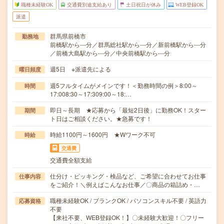
職種未経験OK
交通費別途支給あり
土日祝日が休み
WEB登録OK
派遣
群馬県前橋市
勤務地
前橋駅から---分／群馬総社駅から---分／新前橋駅から---分
／前橋大島駅から---分／中央前橋駅から---分
週5日 ※派遣先による
曜日頻度
週5フルタイムがメインです！＜勤務時間の例＞8:00～
時間
17:008:30～17:309:00～18:…
即日～長期 ★応募から「最短2日後」に勤務OK！スター
期間
ト日はご相談ください。★急募です！
時給1100円～1600円 ★Wワーク不可
時給
交通費
交通費全額支給
仕分け・ピッキング・検品など、ご希望に合わせてお仕事
仕事内容
をご紹介！＼例えばこんなお仕事／〇商品の箱詰め・…
職種未経験OK / ブランクOK / パソコンスキル不要 / 英語力
応募資格
不要
【来社不要、WEB登録OK！】〇未経験大歓迎！〇フリー