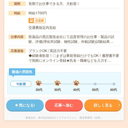
長期でお仕事できる方、大歓迎！
期間
時給1700円
時給
交通費
交通費規定内支給
医薬品の受託製造会社にて品質管理のお仕事・製品の試
仕事内容
験、評価(理化学試験、物性試験、外観試験)試験結果…
ブランクOK / 英語力不要
応募資格
◆経験者歓迎！〇まずは事前登録だけでもOK！履歴書不要
で気軽にオンライン登録★氏名・職種などを入力す…
職場の雰囲気
年齢層
20代
30代
40代
50代
60代
気になる!
応募へ進む
詳しく見る
派遣会社
株式会社綜合キャリアオプション 製造事業部（全国）