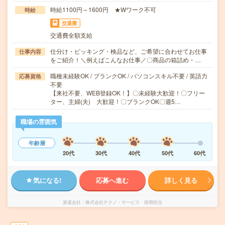
時給1100円～1600円 ★Wワーク不可
時給
交通費
交通費全額支給
仕分け・ピッキング・検品など、ご希望に合わせてお仕事
仕事内容
をご紹介！＼例えばこんなお仕事／〇商品の箱詰め・…
職種未経験OK / ブランクOK / パソコンスキル不要 / 英語力
応募資格
不要
【来社不要、WEB登録OK！】〇未経験大歓迎！〇フリー
ター、主婦(夫) 大歓迎！〇ブランクOK〇週5…
職場の雰囲気
年齢層
20代
30代
40代
50代
60代
気になる!
応募へ進む
詳しく見る
派遣会社
株式会社テクノ・サービス 採用担当