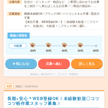
仕分け・ピッキング・検品など、ご希望に合わせてお仕事
仕事内容
をご紹介！＼例えばこんなお仕事／〇商品の箱詰め・…
職種未経験OK / ブランクOK / パソコンスキル不要 / 英語力
応募資格
不要
【来社不要、WEB登録OK！】〇未経験大歓迎！〇フリー
ター、主婦(夫) 大歓迎！〇ブランクOK〇週5…
職場の雰囲気
年齢層
20代
30代
40代
50代
60代
気になる!
応募へ進む
詳しく見る
派遣会社
株式会社テクノ・サービス 採用担当
未読
掲載日
2026/08/08
長期×安心＊WEB登録OK！未経験歓迎〇コツ
コツ軽作業スタッフ募集！