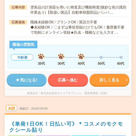
塗装品の計測器を用いた検査及び機能検査(微妙な色の識別
仕事内容
作業あり)【取扱い製品】自動車樹脂部品(バンパ…
職種未経験OK / ブランクOK / 英語力不要
応募資格
◆未経験OK！〇まずは事前登録だけでもOK！履歴書不要
で気軽にオンライン登録★氏名・職種などを入力す…
職場の雰囲気
年齢層
20代
30代
40代
50代
60代
気になる!
応募へ進む
詳しく見る
派遣会社
株式会社綜合キャリアオプション 製造事業部（全国）
未読
掲載日
2026/08/08
《単発1日OK！日払い可》＊コスメのモクモ
クシール貼り