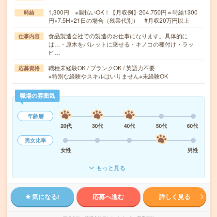
1,300円 ※週払いOK！【月収例】204,750円＝時給1300
時給
円×7.5H×21日の場合（残業代別） #月収20万円以上
食品製造会社での製造のお仕事になります。具体的に
仕事内容
は…・原木をパレットに乗せる・キノコの種付け・ラッ
ピ…
職種未経験OK / ブランクOK / 英語力不要
応募資格
※特別な経験やスキルはいりません※未経験OK
職場の雰囲気
年齢層
20代
30代
40代
50代
60代
男女比率
女性
男性
もっと見る
気になる!
応募へ進む
詳しく見る