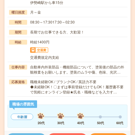
伊勢崎駅から車15分
月～金
曜日頻度
08:30～17:3017:30～02:30
時間
長期でお仕事できる方、大歓迎！
期間
時給1400円
時給
交通費
交通費規定内支給
自動車内外装部品・機能部品について、塗装後の部品の外
仕事内容
観検査をお願いします。塗装のムラや傷、色味、光沢…
職種未経験OK / ブランクOK / 英語力不要
応募資格
◆未経験OK！〇まずは事前登録だけでもOK！履歴書不要
で気軽にオンライン登録★氏名・職種などを入力す…
職場の雰囲気
年齢層
20代
30代
40代
50代
60代