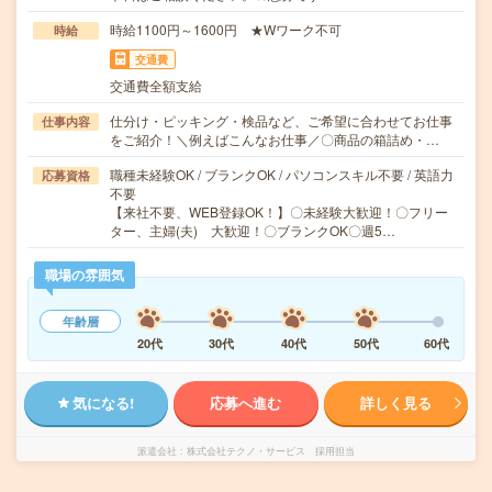
時給1100円～1600円 ★Wワーク不可
時給
交通費
交通費全額支給
仕分け・ピッキング・検品など、ご希望に合わせてお仕事
仕事内容
をご紹介！＼例えばこんなお仕事／〇商品の箱詰め・…
職種未経験OK / ブランクOK / パソコンスキル不要 / 英語力
応募資格
不要
【来社不要、WEB登録OK！】〇未経験大歓迎！〇フリー
ター、主婦(夫) 大歓迎！〇ブランクOK〇週5…
職場の雰囲気
年齢層
20代
30代
40代
50代
60代
気になる!
応募へ進む
詳しく見る
派遣会社
株式会社テクノ・サービス 採用担当