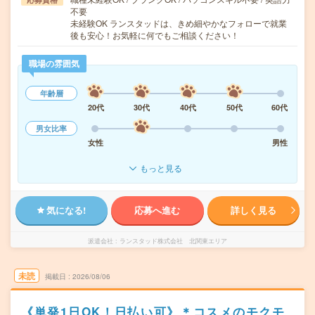
不要
未経験OK ランスタッドは、きめ細やかなフォローで就業
後も安心！お気軽に何でもご相談ください！
職場の雰囲気
年齢層
20代
30代
40代
50代
60代
男女比率
女性
男性
もっと見る
気になる!
応募へ進む
詳しく見る
派遣会社
ランスタッド株式会社 北関東エリア
未読
掲載日
2026/08/06
《単発1日OK！日払い可》＊コスメのモクモ