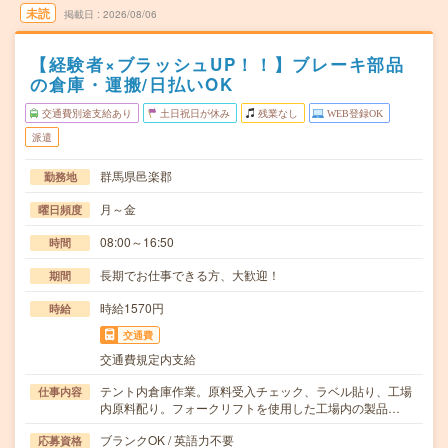
未読
掲載日
2026/08/06
【経験者×ブラッシュUP！！】ブレーキ部品
の倉庫・運搬/日払いOK
交通費別途支給あり
土日祝日が休み
残業なし
WEB登録OK
派遣
群馬県邑楽郡
勤務地
月～金
曜日頻度
08:00～16:50
時間
長期でお仕事できる方、大歓迎！
期間
時給1570円
時給
交通費
交通費規定内支給
テント内倉庫作業。原料受入チェック、ラベル貼り、工場
仕事内容
内原料配り。フォークリフトを使用した工場内の製品…
ブランクOK / 英語力不要
応募資格