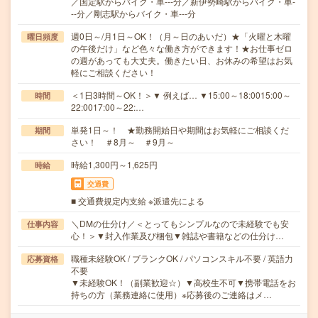
／国定駅からバイク・車---分／新伊勢崎駅からバイク・車-
--分／剛志駅からバイク・車---分
週0日～/月1日～OK！（月～日のあいだ）★「火曜と木曜
曜日頻度
の午後だけ」など色々な働き方ができます！★お仕事ゼロ
の週があっても大丈夫。働きたい日、お休みの希望はお気
軽にご相談ください！
＜1日3時間～OK！＞▼ 例えば… ▼15:00～18:0015:00～
時間
22:0017:00～22:…
単発1日～！ ★勤務開始日や期間はお気軽にご相談くだ
期間
さい！ ＃8月～ ＃9月～
時給1,300円～1,625円
時給
交通費
■ 交通費規定内支給 ※派遣先による
＼DMの仕分け／＜とってもシンプルなので未経験でも安
仕事内容
心！＞▼封入作業及び梱包▼雑誌や書籍などの仕分け…
職種未経験OK / ブランクOK / パソコンスキル不要 / 英語力
応募資格
不要
▼未経験OK！（副業歓迎☆）▼高校生不可▼携帯電話をお
持ちの方（業務連絡に使用）※応募後のご連絡はメ…