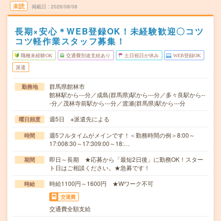
未読
掲載日
2026/08/08
長期×安心＊WEB登録OK！未経験歓迎〇コツ
コツ軽作業スタッフ募集！
職種未経験OK
交通費別途支給あり
土日祝日が休み
WEB登録OK
派遣
群馬県館林市
勤務地
館林駅から---分／成島(群馬県)駅から---分／多々良駅から--
-分／茂林寺前駅から---分／渡瀬(群馬県)駅から---分
週5日 ※派遣先による
曜日頻度
週5フルタイムがメインです！＜勤務時間の例＞8:00～
時間
17:008:30～17:309:00～18:…
即日～長期 ★応募から「最短2日後」に勤務OK！スター
期間
ト日はご相談ください。★急募です！
時給1100円～1600円 ★Wワーク不可
時給
交通費
交通費全額支給