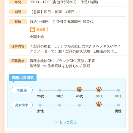
08:30～17:00(実働7時間30分 休憩1時間)
時間
【急募】即日～長期 ※即日～！
期間
時給1440円 月収例 216,000円+残業代
時給
交通費
全額支給
＊製品の検査 Lサンプルの経口の大きさをノギスやマイ
仕事内容
クロメーターで計測＊製品の耐久試験 L機械の操作…
職種未経験OK / ブランクOK / 英語力不要
応募資格
製造業での作業経験をお持ちの方歓迎
職場の雰囲気
年齢層
20代
30代
40代
50代
60代
男女比率
女性
男性
もっと見る