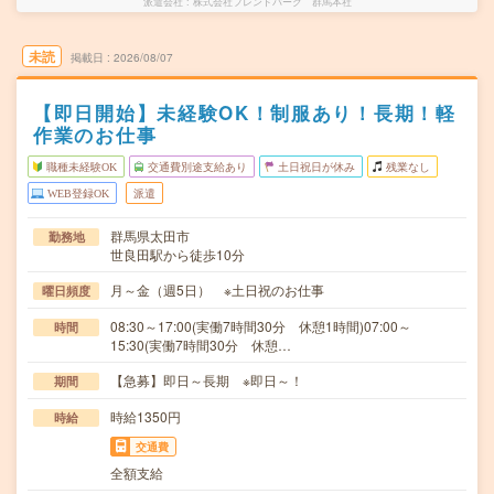
派遣会社
株式会社フレンドパーク 群馬本社
未読
掲載日
2026/08/07
【即日開始】未経験OK！制服あり！長期！軽
作業のお仕事
職種未経験OK
交通費別途支給あり
土日祝日が休み
残業なし
WEB登録OK
派遣
群馬県太田市
勤務地
世良田駅から徒歩10分
月～金（週5日） ※土日祝のお仕事
曜日頻度
08:30～17:00(実働7時間30分 休憩1時間)07:00～
時間
15:30(実働7時間30分 休憩…
【急募】即日～長期 ※即日～！
期間
時給1350円
時給
交通費
全額支給