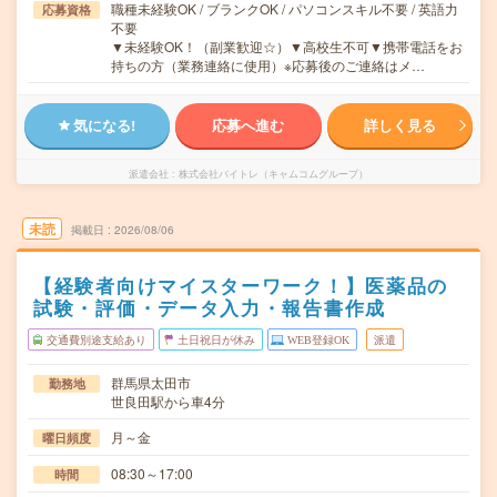
職種未経験OK / ブランクOK / パソコンスキル不要 / 英語力
応募資格
不要
▼未経験OK！（副業歓迎☆）▼高校生不可▼携帯電話をお
持ちの方（業務連絡に使用）※応募後のご連絡はメ…
気になる!
応募へ進む
詳しく見る
派遣会社
株式会社バイトレ（キャムコムグループ）
未読
掲載日
2026/08/06
【経験者向けマイスターワーク！】医薬品の
試験・評価・データ入力・報告書作成
交通費別途支給あり
土日祝日が休み
WEB登録OK
派遣
群馬県太田市
勤務地
世良田駅から車4分
月～金
曜日頻度
08:30～17:00
時間