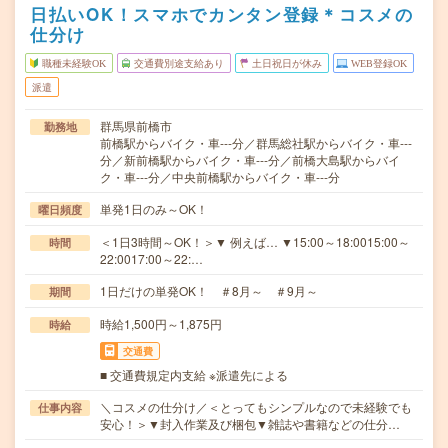
日払いOK！スマホでカンタン登録＊コスメの
仕分け
職種未経験OK
交通費別途支給あり
土日祝日が休み
WEB登録OK
派遣
群馬県前橋市
勤務地
前橋駅からバイク・車---分／群馬総社駅からバイク・車---
分／新前橋駅からバイク・車---分／前橋大島駅からバイ
ク・車---分／中央前橋駅からバイク・車---分
単発1日のみ～OK！
曜日頻度
＜1日3時間～OK！＞▼ 例えば… ▼15:00～18:0015:00～
時間
22:0017:00～22:…
1日だけの単発OK！ ＃8月～ ＃9月～
期間
時給1,500円～1,875円
時給
交通費
■ 交通費規定内支給 ※派遣先による
＼コスメの仕分け／＜とってもシンプルなので未経験でも
仕事内容
安心！＞▼封入作業及び梱包▼雑誌や書籍などの仕分…