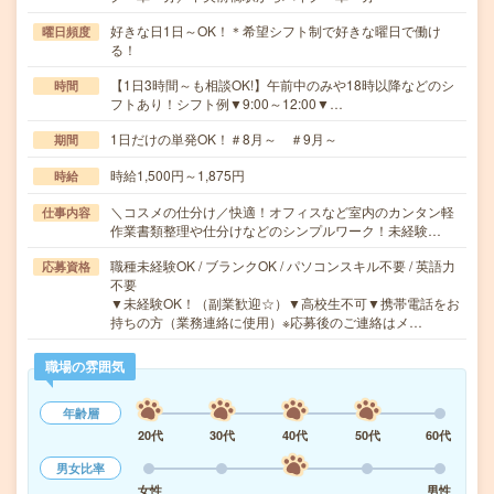
好きな日1日～OK！＊希望シフト制で好きな曜日で働け
曜日頻度
る！
【1日3時間～も相談OK!】午前中のみや18時以降などのシ
時間
フトあり！シフト例▼9:00～12:00▼…
1日だけの単発OK！＃8月～ ＃9月～
期間
時給1,500円～1,875円
時給
＼コスメの仕分け／快適！オフィスなど室内のカンタン軽
仕事内容
作業書類整理や仕分けなどのシンプルワーク！未経験…
職種未経験OK / ブランクOK / パソコンスキル不要 / 英語力
応募資格
不要
▼未経験OK！（副業歓迎☆）▼高校生不可▼携帯電話をお
持ちの方（業務連絡に使用）※応募後のご連絡はメ…
職場の雰囲気
年齢層
20代
30代
40代
50代
60代
男女比率
女性
男性