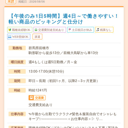
未読
掲載日
2026/08/06
【午後のみ1日5時間】週4日～で働きやすい！
軽い商品のピッキングと仕分け
職種未経験OK
交通費別途支給あり
土日祝日が休み
残業なし
WEB登録OK
派遣
群馬県前橋市
勤務地
駒形駅から徒歩13分／前橋大島駅から車13分
週4もしくは週5日勤務／月～金
曜日頻度
13:00-17:00(休憩10分)
時間
即日～長期（初回1ヶ月、以降2～3ヶ月更新）
期間
時給1241円
時給
交通費
交通費支給あり
⳹午後から出勤でラクラク⳼髪色＆服装自由でオシャレも
仕事内容
キープ✨──────────＜お仕事内容＞▷ リ…
職種未経験OK / ブランクOK / パソコンスキル不要 / 英語力
応募資格