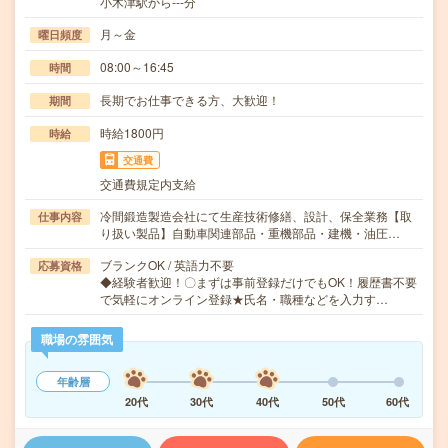
小木津駅から---分
月～金
曜日頻度
08:00～16:45
時間
長期でお仕事できる方、大歓迎！
期間
時給1800円
時給
交通費
交通費規定内支給
冷間鍛造製造会社にて生産技術修繕、設計、保全業務【取
仕事内容
り扱い製品】自動車関連部品・重機部品・建機・油圧…
ブランクOK / 英語力不要
応募資格
◆経験者歓迎！〇まずは事前登録だけでもOK！履歴書不要
で気軽にオンライン登録★氏名・職種などを入力す…
職場の雰囲気
年齢層
20代
30代
40代
50代
60代