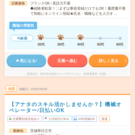
ブランクOK / 英語力不要
応募資格
◆経験者歓迎！〇まずは事前登録だけでもOK！履歴書不要
で気軽にオンライン登録★氏名・職種などを入力す…
職場の雰囲気
年齢層
20代
30代
40代
50代
60代
気になる!
応募へ進む
詳しく見る
派遣会社
株式会社綜合キャリアオプション 製造事業部（全国）
未読
掲載日
2026/08/06
【アナタのスキル活かしませんか？】機械オ
ペレーター/日払いOK
交通費別途支給あり
土日祝日が休み
WEB登録OK
派遣
茨城県日立市
勤務地