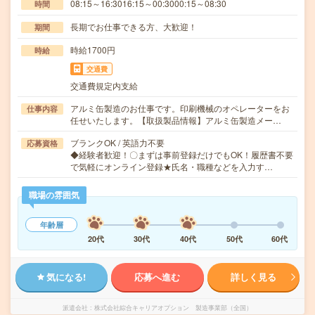
08:15～16:3016:15～00:3000:15～08:30
時間
長期でお仕事できる方、大歓迎！
期間
時給1700円
時給
交通費
交通費規定内支給
アルミ缶製造のお仕事です。印刷機械のオペレーターをお
仕事内容
任せいたします。【取扱製品情報】アルミ缶製造メー…
ブランクOK / 英語力不要
応募資格
◆経験者歓迎！〇まずは事前登録だけでもOK！履歴書不要
で気軽にオンライン登録★氏名・職種などを入力す…
職場の雰囲気
年齢層
20代
30代
40代
50代
60代
気になる!
応募へ進む
詳しく見る
派遣会社
株式会社綜合キャリアオプション 製造事業部（全国）