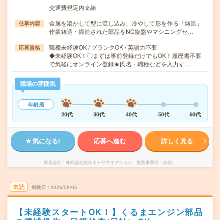
交通費規定内支給
金属を溶かして型に流し込み、冷やして形を作る「鋳造」
仕事内容
作業鋳造・鍛造された部品をNC旋盤やマシニングセ…
職種未経験OK / ブランクOK / 英語力不要
応募資格
◆未経験OK！〇まずは事前登録だけでもOK！履歴書不要
で気軽にオンライン登録★氏名・職種などを入力す…
職場の雰囲気
年齢層
20代
30代
40代
50代
60代
気になる!
応募へ進む
詳しく見る
派遣会社
株式会社綜合キャリアオプション 製造事業部（全国）
未読
掲載日
2026/08/05
【未経験スタートOK！】くるまエンジン部品