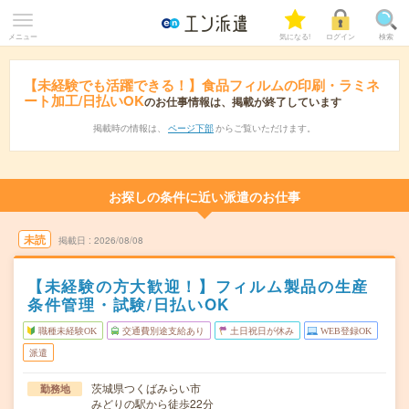
メニュー
気になる!
ログイン
検索
【未経験でも活躍できる！】食品フィルムの印刷・ラミネ
ート加工/日払いOK
のお仕事情報は、掲載が終了しています
掲載時の情報は、
ページ下部
からご覧いただけます。
お探しの条件に近い派遣のお仕事
未読
掲載日
2026/08/08
【未経験の方大歓迎！】フィルム製品の生産
条件管理・試験/日払いOK
職種未経験OK
交通費別途支給あり
土日祝日が休み
WEB登録OK
派遣
茨城県つくばみらい市
勤務地
みどりの駅から徒歩22分