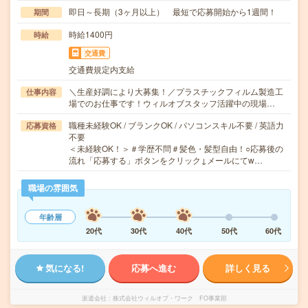
即日～長期（3ヶ月以上） 最短で応募開始から1週間！
期間
時給1400円
時給
交通費
交通費規定内支給
＼生産好調により大募集！／プラスチックフィルム製造工
仕事内容
場でのお仕事です！ウィルオブスタッフ活躍中の現場…
職種未経験OK / ブランクOK / パソコンスキル不要 / 英語力
応募資格
不要
＜未経験OK！＞＃学歴不問＃髪色・髪型自由！○応募後の
流れ「応募する」ボタンをクリック↓メールにてw…
職場の雰囲気
年齢層
20代
30代
40代
50代
60代
気になる!
応募へ進む
詳しく見る
派遣会社
株式会社ウィルオブ・ワーク FO事業部