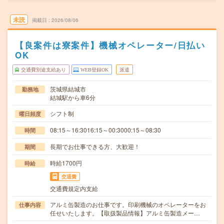
未読
掲載日
2026/08/06
【良案件は寮案件】機械オペレーター/日払い
OK
交通費別途支給あり
WEB登録OK
派遣
茨城県結城市
勤務地
結城駅から車6分
シフト制
曜日頻度
08:15～16:3016:15～00:3000:15～08:30
時間
長期でお仕事できる方、大歓迎！
期間
時給1700円
時給
交通費
交通費規定内支給
アルミ缶製造のお仕事です。印刷機械のオペレーターをお
仕事内容
任せいたします。【取扱製品情報】アルミ缶製造メー…