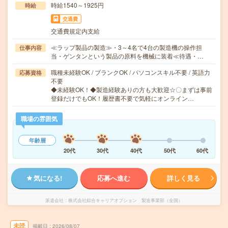
時給1540～1925円
時給
交通費
交通費規定内支給
≪ラップ製品の製造≫・3～4名で4台の製造機の操作担
仕事内容
当・ゲンタンという製品の原料を機械に装着≪待遇・…
職種未経験OK / ブランクOK / パソコンスキル不要 / 英語力
応募資格
不要
◆未経験OK！◆製造経験ありの方も大歓迎☆〇まずは事前
登録だけでもOK！履歴書不要で気軽にオンライン…
職場の雰囲気
年齢層
20代
30代
40代
50代
60代
気になる!
応募へ進む
詳しく見る
派遣会社
株式会社綜合キャリアオプション 製造事業部（全国）
未読
掲載日
2026/08/07