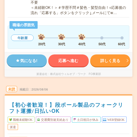
不要
＜未経験OK！＞＃学歴不問＃髪色・髪型自由！○応募後の
流れ「応募する」ボタンをクリック↓メールにてw…
職場の雰囲気
年齢層
20代
30代
40代
50代
60代
気になる!
応募へ進む
詳しく見る
派遣会社
株式会社ウィルオブ・ワーク FO事業部
未読
掲載日
2026/08/06
【初心者歓迎！】段ボール製品のフォークリ
フト運搬/日払いOK
職種未経験OK
交通費別途支給あり
土日祝日が休み
WEB登録OK
派遣