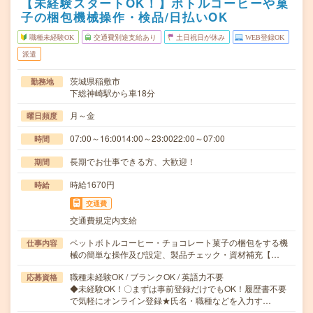
【未経験スタートOK！】ボトルコーヒーや菓
子の梱包機械操作・検品/日払いOK
職種未経験OK
交通費別途支給あり
土日祝日が休み
WEB登録OK
派遣
茨城県稲敷市
勤務地
下総神崎駅から車18分
月～金
曜日頻度
07:00～16:0014:00～23:0022:00～07:00
時間
長期でお仕事できる方、大歓迎！
期間
時給1670円
時給
交通費
交通費規定内支給
ペットボトルコーヒー・チョコレート菓子の梱包をする機
仕事内容
械の簡単な操作及び設定、製品チェック・資材補充【…
職種未経験OK / ブランクOK / 英語力不要
応募資格
◆未経験OK！〇まずは事前登録だけでもOK！履歴書不要
で気軽にオンライン登録★氏名・職種などを入力す…