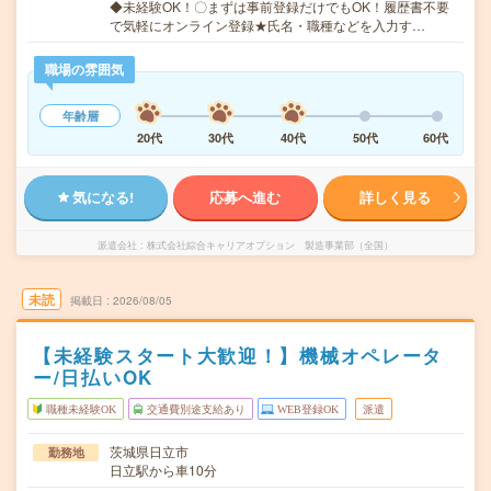
◆未経験OK！〇まずは事前登録だけでもOK！履歴書不要
で気軽にオンライン登録★氏名・職種などを入力す…
職場の雰囲気
年齢層
20代
30代
40代
50代
60代
気になる!
応募へ進む
詳しく見る
派遣会社
株式会社綜合キャリアオプション 製造事業部（全国）
未読
掲載日
2026/08/05
【未経験スタート大歓迎！】機械オペレータ
ー/日払いOK
職種未経験OK
交通費別途支給あり
WEB登録OK
派遣
茨城県日立市
勤務地
日立駅から車10分