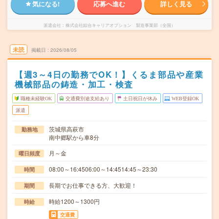
気になる!
応募へ進む
詳しく見る
派遣会社
株式会社綜合キャリアオプション 製造事業部（全国）
未読
掲載日
2026/08/05
【週3～4日の勤務でOK！】くるま部品や産業
機械部品の鋳造・加工・検査
職種未経験OK
交通費別途支給あり
土日祝日が休み
WEB登録OK
派遣
茨城県高萩市
勤務地
南中郷駅から車8分
月～金
曜日頻度
08:00～16:4506:00～14:4514:45～23:30
時間
長期でお仕事できる方、大歓迎！
期間
時給1200～1300円
時給
交通費