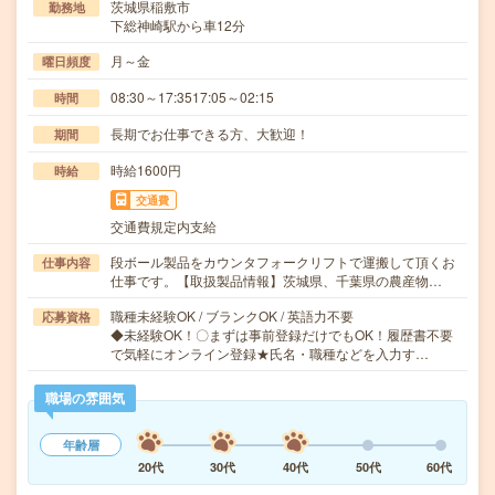
茨城県稲敷市
勤務地
下総神崎駅から車12分
月～金
曜日頻度
08:30～17:3517:05～02:15
時間
長期でお仕事できる方、大歓迎！
期間
時給1600円
時給
交通費
交通費規定内支給
段ボール製品をカウンタフォークリフトで運搬して頂くお
仕事内容
仕事です。【取扱製品情報】茨城県、千葉県の農産物…
職種未経験OK / ブランクOK / 英語力不要
応募資格
◆未経験OK！〇まずは事前登録だけでもOK！履歴書不要
で気軽にオンライン登録★氏名・職種などを入力す…
職場の雰囲気
年齢層
20代
30代
40代
50代
60代