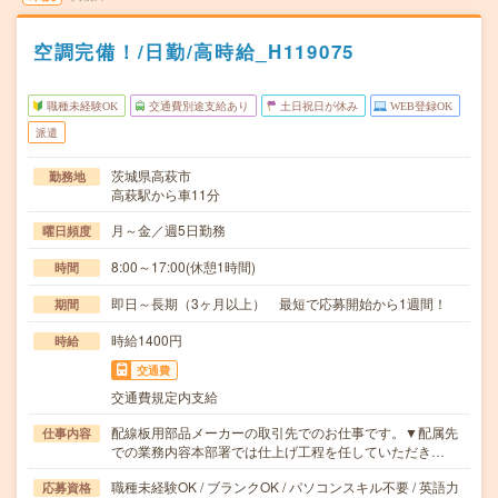
空調完備！/日勤/高時給_H119075
職種未経験OK
交通費別途支給あり
土日祝日が休み
WEB登録OK
派遣
茨城県高萩市
勤務地
高萩駅から車11分
月～金／週5日勤務
曜日頻度
8:00～17:00(休憩1時間)
時間
即日～長期（3ヶ月以上） 最短で応募開始から1週間！
期間
時給1400円
時給
交通費
交通費規定内支給
配線板用部品メーカーの取引先でのお仕事です。▼配属先
仕事内容
での業務内容本部署では仕上げ工程を任していただき…
職種未経験OK / ブランクOK / パソコンスキル不要 / 英語力
応募資格