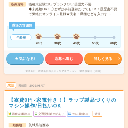
職種未経験OK / ブランクOK / 英語力不要
応募資格
◆未経験OK！〇まずは事前登録だけでもOK！履歴書不要
で気軽にオンライン登録★氏名・職種などを入力す…
職場の雰囲気
年齢層
20代
30代
40代
50代
60代
気になる!
応募へ進む
詳しく見る
派遣会社
株式会社綜合キャリアオプション 製造事業部（全国）
未読
掲載日
2026/08/07
【寮費0円×家電付き！】ラップ製品づくりの
マシン操作/日払いOK
職種未経験OK
交通費別途支給あり
WEB登録OK
派遣
茨城県筑西市
勤務地