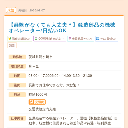
未読
掲載日
2026/08/07
【経験がなくても大丈夫＊】鍛造部品の機械
オペレーター/日払いOK
職種未経験OK
交通費別途支給あり
土日祝日が休み
WEB登録OK
派遣
茨城県龍ヶ崎市
勤務地
月～金
曜日頻度
08:00～17:0006:00～14:0013:30～21:30
時間
長期でお仕事できる方、大歓迎！
期間
時給1600円
時給
交通費
交通費規定内支給
金属鍛造する機械オペレーター、運搬【取扱製品情報】自
仕事内容
動車、航空機に使用される鍛造部品≪待遇・福利厚生…