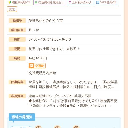
職種未経験OK
交通費別途支給あり
土日祝日が休み
WEB登録OK
派遣
茨城県かすみがうら市
勤務地
月～金
曜日頻度
07:50～16:4019:50～04:40
時間
長期でお仕事できる方、大歓迎！
期間
時給1450円
時給
交通費
交通費規定内支給
金属を加工し、溶接業務をしていただきます。【取扱製品
仕事内容
情報】建設機械部品≪待遇・福利厚生≫・日払い制度…
職種未経験OK / ブランクOK / 英語力不要
応募資格
◆未経験OK！〇まずは事前登録だけでもOK！履歴書不要
で気軽にオンライン登録★氏名・職種などを入力す…
職場の雰囲気