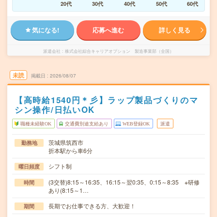
20代
30代
40代
50代
60代
気になる!
応募へ進む
詳しく見る
派遣会社
株式会社綜合キャリアオプション 製造事業部（全国）
未読
掲載日
2026/08/07
【高時給1540円＊彡】ラップ製品づくりのマ
シン操作/日払いOK
職種未経験OK
交通費別途支給あり
WEB登録OK
派遣
茨城県筑西市
勤務地
折本駅から車6分
シフト制
曜日頻度
(3交替)8:15～16:35、16:15～翌0:35、0:15～8:35 ※研修
時間
あり(8:15～1…
長期でお仕事できる方、大歓迎！
期間