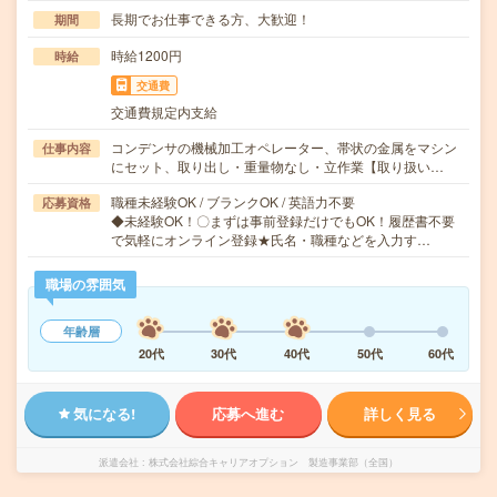
長期でお仕事できる方、大歓迎！
期間
時給1200円
時給
交通費
交通費規定内支給
コンデンサの機械加工オペレーター、帯状の金属をマシン
仕事内容
にセット、取り出し・重量物なし・立作業【取り扱い…
職種未経験OK / ブランクOK / 英語力不要
応募資格
◆未経験OK！〇まずは事前登録だけでもOK！履歴書不要
で気軽にオンライン登録★氏名・職種などを入力す…
職場の雰囲気
年齢層
20代
30代
40代
50代
60代
気になる!
応募へ進む
詳しく見る
派遣会社
株式会社綜合キャリアオプション 製造事業部（全国）