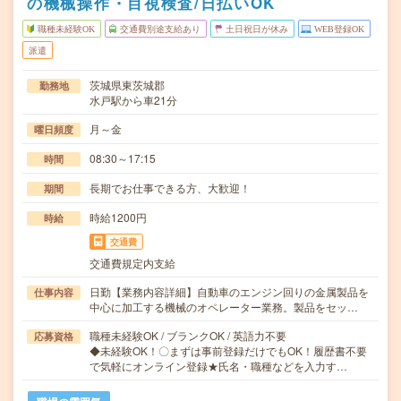
の機械操作・目視検査/日払いOK
職種未経験OK
交通費別途支給あり
土日祝日が休み
WEB登録OK
派遣
茨城県東茨城郡
勤務地
水戸駅から車21分
月～金
曜日頻度
08:30～17:15
時間
長期でお仕事できる方、大歓迎！
期間
時給1200円
時給
交通費
交通費規定内支給
日勤【業務内容詳細】自動車のエンジン回りの金属製品を
仕事内容
中心に加工する機械のオペレーター業務。製品をセッ…
職種未経験OK / ブランクOK / 英語力不要
応募資格
◆未経験OK！〇まずは事前登録だけでもOK！履歴書不要
で気軽にオンライン登録★氏名・職種などを入力す…