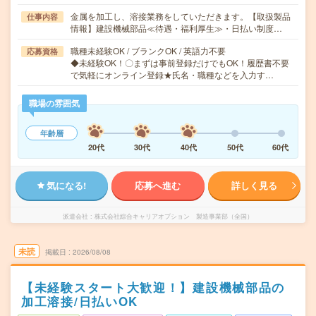
金属を加工し、溶接業務をしていただきます。【取扱製品
仕事内容
情報】建設機械部品≪待遇・福利厚生≫・日払い制度…
職種未経験OK / ブランクOK / 英語力不要
応募資格
◆未経験OK！〇まずは事前登録だけでもOK！履歴書不要
で気軽にオンライン登録★氏名・職種などを入力す…
職場の雰囲気
年齢層
20代
30代
40代
50代
60代
気になる!
応募へ進む
詳しく見る
派遣会社
株式会社綜合キャリアオプション 製造事業部（全国）
未読
掲載日
2026/08/08
【未経験スタート大歓迎！】建設機械部品の
加工溶接/日払いOK