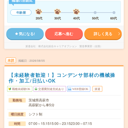
職場の雰囲気
年齢層
20代
30代
40代
50代
60代
気になる!
応募へ進む
詳しく見る
派遣会社
株式会社綜合キャリアオプション 製造事業部（全国）
未読
掲載日
2026/08/05
【未経験者歓迎！】コンデンサ部材の機械操
作・加工/日払いOK
職種未経験OK
交通費別途支給あり
WEB登録OK
派遣
茨城県高萩市
勤務地
高萩駅から車5分
シフト制
曜日頻度
07:00～15:1515:00～23:1523:00～07:15
時間