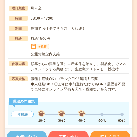
月～金
曜日頻度
08:00～17:00
時間
長期でお仕事できる方、大歓迎！
期間
時給1500円
時給
交通費
交通費規定内支給
顧客からの要望を基に生産条件を確立し、製品化までマネ
仕事内容
ジメントをする業務です。生産機テストをし、機械特…
職種未経験OK / ブランクOK / 英語力不要
応募資格
◆未経験OK！〇まずは事前登録だけでもOK！履歴書不要
で気軽にオンライン登録★氏名・職種などを入力す…
職場の雰囲気
年齢層
20代
30代
40代
50代
60代
気になる!
応募へ進む
詳しく見る