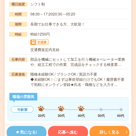
シフト制
曜日頻度
08:30～17:2020:30～05:20
時間
長期でお仕事できる方、大歓迎！
期間
時給1250円
時給
交通費
交通費規定内支給
部品を機械にセットして加工を行う機械オペレーター業務
仕事内容
や、組立工程での作業、完成品をチェックする検査業…
職種未経験OK / ブランクOK / 英語力不要
応募資格
◆未経験OK！〇まずは事前登録だけでもOK！履歴書不要
で気軽にオンライン登録★氏名・職種などを入力す…
職場の雰囲気
年齢層
20代
30代
40代
50代
60代
気になる!
応募へ進む
詳しく見る