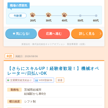
職場の雰囲気
年齢層
20代
30代
40代
50代
60代
気になる!
応募へ進む
詳しく見る
派遣会社
株式会社綜合キャリアオプション 製造事業部（全国）
未読
掲載日
2026/08/06
【さらにスキルUP！経験者歓迎！】機械オペ
レーター/日払いOK
交通費別途支給あり
WEB登録OK
派遣
茨城県結城市
勤務地
結城駅から車6分
シフト制
曜日頻度