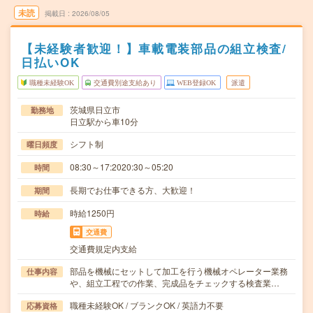
未読
掲載日
2026/08/05
【未経験者歓迎！】車載電装部品の組立検査/
日払いOK
職種未経験OK
交通費別途支給あり
WEB登録OK
派遣
茨城県日立市
勤務地
日立駅から車10分
シフト制
曜日頻度
08:30～17:2020:30～05:20
時間
長期でお仕事できる方、大歓迎！
期間
時給1250円
時給
交通費
交通費規定内支給
部品を機械にセットして加工を行う機械オペレーター業務
仕事内容
や、組立工程での作業、完成品をチェックする検査業…
職種未経験OK / ブランクOK / 英語力不要
応募資格