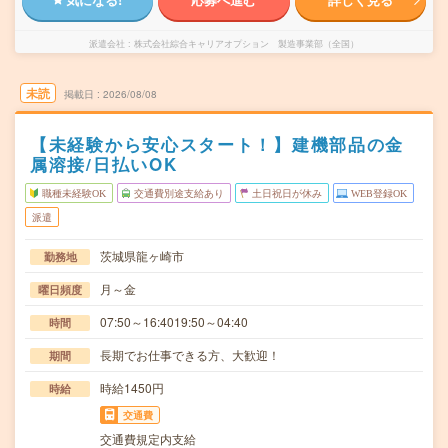
派遣会社
株式会社綜合キャリアオプション 製造事業部（全国）
未読
掲載日
2026/08/08
【未経験から安心スタート！】建機部品の金
属溶接/日払いOK
職種未経験OK
交通費別途支給あり
土日祝日が休み
WEB登録OK
派遣
茨城県龍ヶ崎市
勤務地
月～金
曜日頻度
07:50～16:4019:50～04:40
時間
長期でお仕事できる方、大歓迎！
期間
時給1450円
時給
交通費
交通費規定内支給