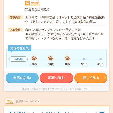
交通費
交通費規定内支給
工場内で、半導体製品に使用される金属製品の鋳造(機械操
仕事内容
作、設備メンテナンス等)、もしくは金属製品の厚…
職種未経験OK / ブランクOK / 英語力不要
応募資格
◆未経験OK！〇まずは事前登録だけでもOK！履歴書不要
で気軽にオンライン登録★氏名・職種などを入力す…
職場の雰囲気
年齢層
20代
30代
40代
50代
60代
気になる!
応募へ進む
詳しく見る
派遣会社
株式会社綜合キャリアオプション 製造事業部（全国）
未読
掲載日
2026/08/06