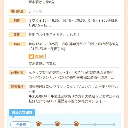
折本駅から車6分
シフト制
曜日頻度
(3交替)8:15～16:35、16:15～翌0:35、0:15～8:35※研修あ
時間
り(8:15～16…
長期でお仕事できる方、大歓迎！
期間
時給1540～1925円 月収例30万5000円以上可(7時間20分
時給
×21日+残業・深夜手当)
交通費
交通費規定内支給
≪ラップ製品の製造≫・3～4名で4台の製造機の操作担
仕事内容
当・ゲンタンという製品の原料を機械に装着≪待遇・…
職種未経験OK / ブランクOK / パソコンスキル不要 / 英語力
応募資格
不要
◆未経験OK！◆製造経験ありの方も大歓迎☆〇まずは事前
登録だけでもOK！履歴書不要で気軽にオンライン…
職場の雰囲気
年齢層