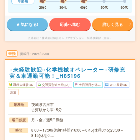
年齢層
20代
30代
40代
50代
60代
気になる!
応募へ進む
詳しく見る
派遣会社
株式会社綜合キャリアオプション 製造事業部（全国）
未読
掲載日
2026/08/08
○未経験歓迎○化学機械オペレーター○研修充
実＆車通勤可能！_H85196
職種未経験OK
交通費別途支給あり
土日祝日が休み
WEB登録OK
派遣
茨城県古河市
勤務地
古河駅から車15分
月～金／週5日勤務
曜日頻度
8:00～17:00(休憩1時間)16:00～0:45(休憩0:45)23:30～
時間
8:15(休憩0:…