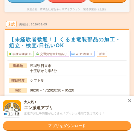
派遣会社
株式会社綜合キャリアオプション 製造事業部（全国）
未読
掲載日
2026/08/05
【未経験者歓迎！】くるま電装部品の加工・
組立・検査/日払いOK
職種未経験OK
交通費別途支給あり
WEB登録OK
派遣
茨城県日立市
勤務地
十王駅から車5分
シフト制
曜日頻度
08:30～17:2020:30～05:20
時間
長期でお仕事できる方、大歓迎！
期間
大人気！
エン派遣アプリ
時給1250円
時給
派遣のお仕事情報がたくさん！プッシュ通知で受け取ろう！
交通費
交通費規定内支給
アプリをダウンロード