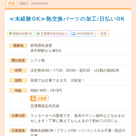
未読
掲載日
2026/08/06
≪未経験OK≫熱交換パーツの加工/日払いOK
職種未経験OK
交通費別途支給あり
WEB登録OK
派遣
群馬県邑楽郡
勤務地
本中野駅から車5分
シフト制
曜日頻度
(2交替)8:00～17:00、20:00～翌5:00 ※日勤の相談OK
時間
長期でお仕事できる方、大歓迎！
期間
時給1400～1813円
時給
交通費
交通費規定内支給
ラジエーターの製造です。道具やマシン操作などをおまか
仕事内容
せします！丁寧に教えてもらえるので初めての方にも…
職種未経験OK / ブランクOK / パソコンスキル不要 / 英語力
応募資格
不要