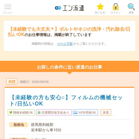
メニュー
気になる!
ログイン
検索
【未経験でも大丈夫＊】ボルトやネジの洗浄・汚れ除去/日
払いOK
のお仕事情報は、掲載が終了しています
掲載時の情報は、
ページ下部
からご覧いただけます。
お探しの条件に近い派遣のお仕事
未読
掲載日
2026/08/08
【未経験の方も安心○】フィルムの機械セッ
ト/日払いOK
職種未経験OK
交通費別途支給あり
WEB登録OK
派遣
群馬県利根郡
勤務地
岩本駅から車10分