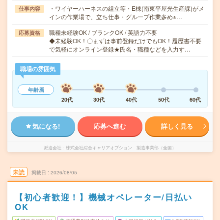
・ワイヤーハーネスの組立等・E棟(南東平屋光生産課)がメ
仕事内容
インの作業場で、立ち仕事・グループ作業多め※…
職種未経験OK / ブランクOK / 英語力不要
応募資格
◆未経験OK！〇まずは事前登録だけでもOK！履歴書不要
で気軽にオンライン登録★氏名・職種などを入力す…
職場の雰囲気
年齢層
20代
30代
40代
50代
60代
気になる!
応募へ進む
詳しく見る
派遣会社
株式会社綜合キャリアオプション 製造事業部（全国）
未読
掲載日
2026/08/05
【初心者歓迎！】機械オペレーター/日払い
OK