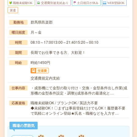
職種未経験OK
交通費別途支給あり
土日祝日が休み
WEB登録OK
派遣
群馬県邑楽郡
勤務地
月～金
曜日頻度
08:10～17:0013:00～21:4015:20～00:10
時間
長期でお仕事できる方、大歓迎！
期間
時給1450円
時給
交通費
交通費規定内支給
・成形機にて金型の取り付け・交換・金型条件出し作業(成
仕事内容
形機の金型条件設定・調整)(成形条件の最適化と…
職種未経験OK / ブランクOK / 英語力不要
応募資格
◆未経験OK！〇まずは事前登録だけでもOK！履歴書不要
で気軽にオンライン登録★氏名・職種などを入力す…
職場の雰囲気