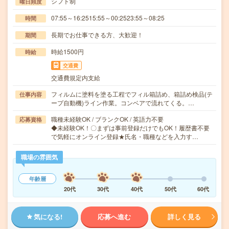
シフト制
曜日頻度
07:55～16:2515:55～00:2523:55～08:25
時間
長期でお仕事できる方、大歓迎！
期間
時給1500円
時給
交通費
交通費規定内支給
フィルムに塗料を塗る工程でフィル箱詰め、箱詰め検品(テ
仕事内容
ープ自動機)ライン作業。コンベアで流れてくる。…
職種未経験OK / ブランクOK / 英語力不要
応募資格
◆未経験OK！〇まずは事前登録だけでもOK！履歴書不要
で気軽にオンライン登録★氏名・職種などを入力す…
職場の雰囲気
年齢層
20代
30代
40代
50代
60代
気になる!
応募へ進む
詳しく見る