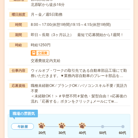
北原駅から徒歩16分
月～金／週5日勤務
曜日頻度
8:00～17:00(休憩1時間)19:15～4:15(休憩1時間)
時間
即日～長期（3ヶ月以上） 最短で応募開始から1週間！
期間
時給1250円
時給
交通費
交通費規定内支給
ウィルオブ・ワークの取引先である自動車部品工場にて勤
仕事内容
務いただきます。▼業務内容自動車のブレーキ部品を…
職種未経験OK / ブランクOK / パソコンスキル不要 / 英語力
応募資格
不要
＜未経験OK！＞＃学歴不問＃髪色・髪型自由！○応募後の
流れ「応募する」ボタンをクリック↓メールにてw…
職場の雰囲気
年齢層
20代
30代
40代
50代
60代