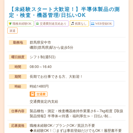
【未経験スタート大歓迎！】半導体製品の測
定・検査・機器管理/日払いOK
職種未経験OK
交通費別途支給あり
残業なし
WEB登録OK
派遣
群馬県安中市
勤務地
磯部(群馬県)駅から徒歩5分
シフト制(週5日)
曜日頻度
08:00～16:40
時間
長期でお仕事できる方、大歓迎！
期間
時給1480円
時給
交通費
交通費規定内支給
製品梱包・測定・検査機器維持作業重さ6～7kg程度【取扱
仕事内容
製品情報】半導体≪待遇・福利厚生≫・日払い制…
職種未経験OK / ブランクOK / 英語力不要
応募資格
◆未経験OK！〇まずは事前登録だけでもOK！履歴書不要