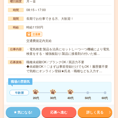
月～金
曜日頻度
08:15～17:00
時間
長期でお仕事できる方、大歓迎！
期間
時給1150円
時給
交通費
交通費規定内支給
・電気検査:製品を治具にセットし一つ一つ機械により電気
仕事内容
検査をする・補強板貼り:製品に接着剤の付いた補…
職種未経験OK / ブランクOK / 英語力不要
応募資格
◆未経験OK！〇まずは事前登録だけでもOK！履歴書不要
で気軽にオンライン登録★氏名・職種などを入力す…
職場の雰囲気
年齢層
20代
30代
40代
50代
60代
気になる!
応募へ進む
詳しく見る