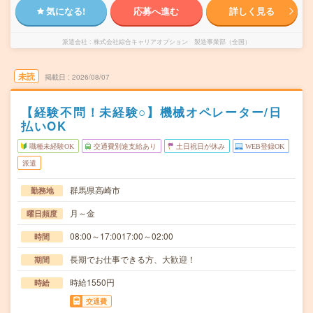
気になる!
応募へ進む
詳しく見る
派遣会社
株式会社綜合キャリアオプション 製造事業部（全国）
未読
掲載日
2026/08/07
【経験不問！未経験○】機械オペレーター/日
払いOK
職種未経験OK
交通費別途支給あり
土日祝日が休み
WEB登録OK
派遣
群馬県高崎市
勤務地
月～金
曜日頻度
08:00～17:0017:00～02:00
時間
長期でお仕事できる方、大歓迎！
期間
時給1550円
時給
交通費