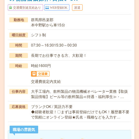
交通費別途支給あり
WEB登録OK
派遣
群馬県邑楽郡
勤務地
本中野駅から車15分
シフト制
曜日頻度
07:30～16:3015:30～00:30
時間
長期でお仕事できる方、大歓迎！
期間
時給1600円
時給
交通費
交通費規定内支給
大手工場内、飲料製品の物流機械オペレーター業務【取扱
仕事内容
製品情報】ビール等の飲料製品≪待遇・福利厚生≫・…
ブランクOK / 英語力不要
応募資格
◆経験者歓迎！〇まずは事前登録だけでもOK！履歴書不要
で気軽にオンライン登録★氏名・職種などを入力す…
職場の雰囲気