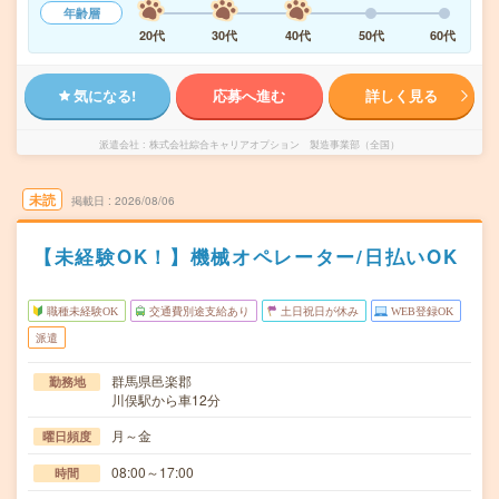
年齢層
20代
30代
40代
50代
60代
気になる!
応募へ進む
詳しく見る
派遣会社
株式会社綜合キャリアオプション 製造事業部（全国）
未読
掲載日
2026/08/06
【未経験OK！】機械オペレーター/日払いOK
職種未経験OK
交通費別途支給あり
土日祝日が休み
WEB登録OK
派遣
群馬県邑楽郡
勤務地
川俣駅から車12分
月～金
曜日頻度
08:00～17:00
時間