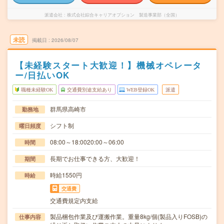
派遣会社
株式会社綜合キャリアオプション 製造事業部（全国）
未読
掲載日
2026/08/07
【未経験スタート大歓迎！】機械オペレータ
ー/日払いOK
職種未経験OK
交通費別途支給あり
WEB登録OK
派遣
群馬県高崎市
勤務地
シフト制
曜日頻度
08:00～18:0020:00～06:00
時間
長期でお仕事できる方、大歓迎！
期間
時給1550円
時給
交通費
交通費規定内支給
製品梱包作業及び運搬作業。重量8kg/個(製品入りFOSB)の
仕事内容