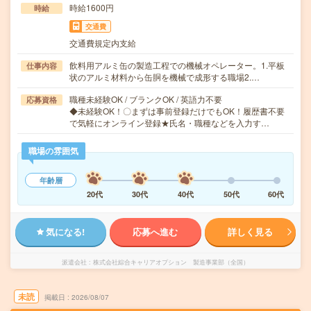
時給1600円
時給
交通費
交通費規定内支給
飲料用アルミ缶の製造工程での機械オペレーター。1.平板
仕事内容
状のアルミ材料から缶胴を機械で成形する職場2.…
職種未経験OK / ブランクOK / 英語力不要
応募資格
◆未経験OK！〇まずは事前登録だけでもOK！履歴書不要
で気軽にオンライン登録★氏名・職種などを入力す…
職場の雰囲気
年齢層
20代
30代
40代
50代
60代
気になる!
応募へ進む
詳しく見る
派遣会社
株式会社綜合キャリアオプション 製造事業部（全国）
未読
掲載日
2026/08/07