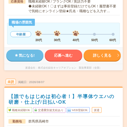
職種未経験OK / ブランクOK / 英語力不要
応募資格
◆未経験OK！〇まずは事前登録だけでもOK！履歴書不要
で気軽にオンライン登録★氏名・職種などを入力す…
職場の雰囲気
年齢層
20代
30代
40代
50代
60代
気になる!
応募へ進む
詳しく見る
派遣会社
株式会社綜合キャリアオプション 製造事業部（全国）
未読
掲載日
2026/08/07
【誰でもはじめは初心者！】半導体ウエハの
研磨・仕上げ/日払いOK
職種未経験OK
交通費別途支給あり
WEB登録OK
派遣
群馬県高崎市
勤務地