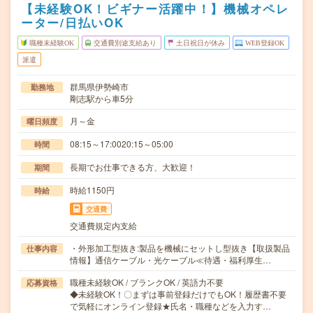
【未経験OK！ビギナー活躍中！】機械オペレ
ーター/日払いOK
職種未経験OK
交通費別途支給あり
土日祝日が休み
WEB登録OK
派遣
群馬県伊勢崎市
勤務地
剛志駅から車5分
月～金
曜日頻度
08:15～17:0020:15～05:00
時間
長期でお仕事できる方、大歓迎！
期間
時給1150円
時給
交通費
交通費規定内支給
・外形加工型抜き:製品を機械にセットし型抜き【取扱製品
仕事内容
情報】通信ケーブル・光ケーブル≪待遇・福利厚生…
職種未経験OK / ブランクOK / 英語力不要
応募資格
◆未経験OK！〇まずは事前登録だけでもOK！履歴書不要
で気軽にオンライン登録★氏名・職種などを入力す…