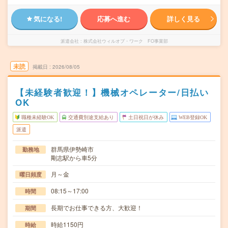
気になる!
応募へ進む
詳しく見る
派遣会社
株式会社ウィルオブ・ワーク FO事業部
未読
掲載日
2026/08/05
【未経験者歓迎！】機械オペレーター/日払い
OK
職種未経験OK
交通費別途支給あり
土日祝日が休み
WEB登録OK
派遣
群馬県伊勢崎市
勤務地
剛志駅から車5分
月～金
曜日頻度
08:15～17:00
時間
長期でお仕事できる方、大歓迎！
期間
時給1150円
時給