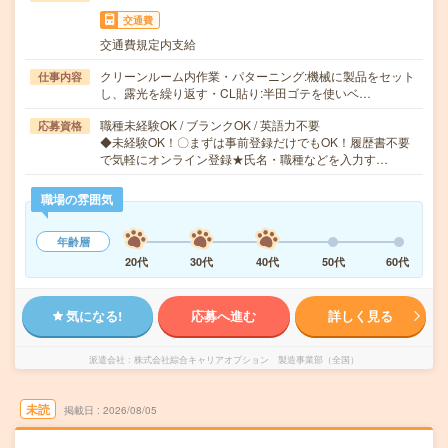
交通費
交通費規定内支給
クリーンルーム内作業・パターニング:機械に製品をセット
仕事内容
し、露光を繰り返す・CL貼り:半田ゴテを使いベ…
職種未経験OK / ブランクOK / 英語力不要
応募資格
◆未経験OK！〇まずは事前登録だけでもOK！履歴書不要
で気軽にオンライン登録★氏名・職種などを入力す…
職場の雰囲気
年齢層
20代
30代
40代
50代
60代
気になる!
応募へ進む
詳しく見る
派遣会社
株式会社綜合キャリアオプション 製造事業部（全国）
未読
掲載日
2026/08/05