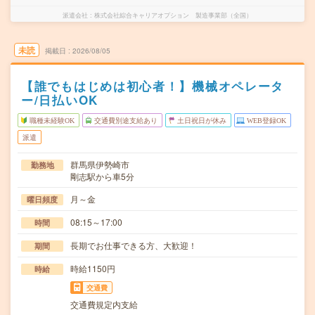
派遣会社
株式会社綜合キャリアオプション 製造事業部（全国）
未読
掲載日
2026/08/05
【誰でもはじめは初心者！】機械オペレータ
ー/日払いOK
職種未経験OK
交通費別途支給あり
土日祝日が休み
WEB登録OK
派遣
群馬県伊勢崎市
勤務地
剛志駅から車5分
月～金
曜日頻度
08:15～17:00
時間
長期でお仕事できる方、大歓迎！
期間
時給1150円
時給
交通費
交通費規定内支給