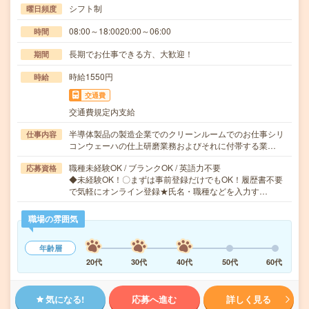
シフト制
曜日頻度
08:00～18:0020:00～06:00
時間
長期でお仕事できる方、大歓迎！
期間
時給1550円
時給
交通費
交通費規定内支給
半導体製品の製造企業でのクリーンルームでのお仕事シリ
仕事内容
コンウェーハの仕上研磨業務およびそれに付帯する業…
職種未経験OK / ブランクOK / 英語力不要
応募資格
◆未経験OK！〇まずは事前登録だけでもOK！履歴書不要
で気軽にオンライン登録★氏名・職種などを入力す…
職場の雰囲気
年齢層
20代
30代
40代
50代
60代
気になる!
応募へ進む
詳しく見る