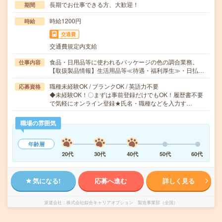
長期でお仕事できる方、大歓迎！
期間
時給1200円
時給
交通費
交通費規定内支給
食品・日用品等に使われるパッケージの色の調合業務。
仕事内容
【取扱製品情報】生活用品等≪待遇・福利厚生≫・日払…
職種未経験OK / ブランクOK / 英語力不要
応募資格
◆未経験OK！〇まずは事前登録だけでもOK！履歴書不要
で気軽にオンライン登録★氏名・職種などを入力す…
職場の雰囲気
年齢層
20代
30代
40代
50代
60代
気になる!
応募へ進む
詳しく見る
派遣会社
株式会社綜合キャリアオプション 製造事業部（全国）