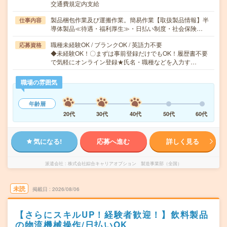
交通費規定内支給
製品梱包作業及び運搬作業。簡易作業【取扱製品情報】半
仕事内容
導体製品≪待遇・福利厚生≫・日払い制度・社会保険…
職種未経験OK / ブランクOK / 英語力不要
応募資格
◆未経験OK！〇まずは事前登録だけでもOK！履歴書不要
で気軽にオンライン登録★氏名・職種などを入力す…
職場の雰囲気
年齢層
20代
30代
40代
50代
60代
気になる!
応募へ進む
詳しく見る
派遣会社
株式会社綜合キャリアオプション 製造事業部（全国）
未読
掲載日
2026/08/06
【さらにスキルUP！経験者歓迎！】飲料製品
の物流機械操作/日払いOK