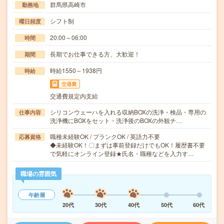
群馬県高崎市
勤務地
シフト制
曜日頻度
20:00～06:00
時間
長期でお仕事できる方、大歓迎！
期間
時給1550～1938円
時給
交通費
交通費規定内支給
シリコンウェーハを入れる収納BOXの洗浄・検品・専用の
仕事内容
洗浄機にBOXをセット・洗浄後のBOXの外観チ…
職種未経験OK / ブランクOK / 英語力不要
応募資格
◆未経験OK！〇まずは事前登録だけでもOK！履歴書不要
で気軽にオンライン登録★氏名・職種などを入力す…
職場の雰囲気
年齢層
20代
30代
40代
50代
60代