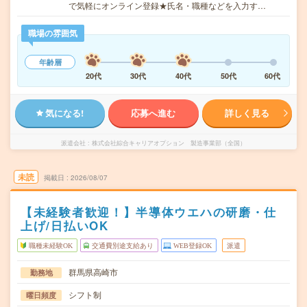
で気軽にオンライン登録★氏名・職種などを入力す…
職場の雰囲気
年齢層
20代
30代
40代
50代
60代
気になる!
応募へ進む
詳しく見る
派遣会社
株式会社綜合キャリアオプション 製造事業部（全国）
未読
掲載日
2026/08/07
【未経験者歓迎！】半導体ウエハの研磨・仕
上げ/日払いOK
職種未経験OK
交通費別途支給あり
WEB登録OK
派遣
群馬県高崎市
勤務地
シフト制
曜日頻度