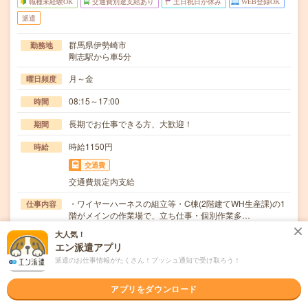
職種未経験OK
交通費別途支給あり
土日祝日が休み
WEB登録OK
派遣
群馬県伊勢崎市
勤務地
剛志駅から車5分
月～金
曜日頻度
08:15～17:00
時間
長期でお仕事できる方、大歓迎！
期間
時給1150円
時給
交通費
交通費規定内支給
・ワイヤーハーネスの組立等・C棟(2階建てWH生産課)の1
仕事内容
階がメインの作業場で、立ち仕事・個別作業多…
大人気！
職種未経験OK / ブランクOK / 英語力不要
応募資格
エン派遣アプリ
◆未経験OK！〇まずは事前登録だけでもOK！履歴書不要
で気軽にオンライン登録★氏名・職種などを入力す…
派遣のお仕事情報がたくさん！プッシュ通知で受け取ろう！
職場の雰囲気
アプリをダウンロード