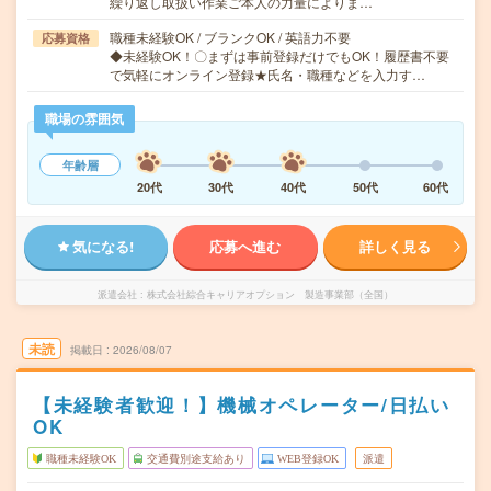
繰り返し取扱い作業ご本人の力量によりま…
職種未経験OK / ブランクOK / 英語力不要
応募資格
◆未経験OK！〇まずは事前登録だけでもOK！履歴書不要
で気軽にオンライン登録★氏名・職種などを入力す…
職場の雰囲気
年齢層
20代
30代
40代
50代
60代
気になる!
応募へ進む
詳しく見る
派遣会社
株式会社綜合キャリアオプション 製造事業部（全国）
未読
掲載日
2026/08/07
【未経験者歓迎！】機械オペレーター/日払い
OK
職種未経験OK
交通費別途支給あり
WEB登録OK
派遣