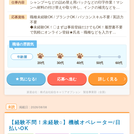
シャンプーなどの詰め替え用パックなどの印字作業！マシ
仕事内容
ンへ材料の付け替えや取り外し、インクの補充などを…
職種未経験OK / ブランクOK / パソコンスキル不要 / 英語力
応募資格
不要
◆未経験OK！〇まずは事前登録だけでもOK！履歴書不要
で気軽にオンライン登録★氏名・職種などを入力す…
職場の雰囲気
年齢層
20代
30代
40代
50代
60代
気になる!
応募へ進む
詳しく見る
派遣会社
株式会社綜合キャリアオプション 製造事業部（全国）
未読
掲載日
2026/08/08
【経験不問！未経験○】機械オペレーター/日
払いOK