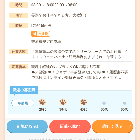
08:00～18:0020:00～06:00
時間
長期でお仕事できる方、大歓迎！
期間
時給1550円
時給
交通費
交通費規定内支給
半導体製品の製造企業でのクリーンルームでのお仕事。シ
仕事内容
リコンウェーハの仕上研磨業務およびそれに付帯する…
職種未経験OK / ブランクOK / 英語力不要
応募資格
◆未経験OK！〇まずは事前登録だけでもOK！履歴書不要
で気軽にオンライン登録★氏名・職種などを入力す…
職場の雰囲気
年齢層
20代
30代
40代
50代
60代
気になる!
応募へ進む
詳しく見る
派遣会社
株式会社綜合キャリアオプション 製造事業部（全国）