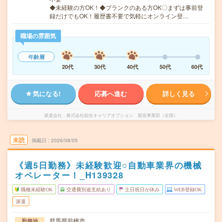
◆未経験の方OK！◆ブランクのある方OK〇まずは事前登
録だけでもOK！履歴書不要で気軽にオンライン登…
職場の雰囲気
年齢層
20代
30代
40代
50代
60代
気になる!
応募へ進む
詳しく見る
派遣会社
株式会社綜合キャリアオプション 製造事業部（全国）
未読
掲載日
2026/08/05
《週5日勤務》未経験歓迎○自動車業界の機械
オペレーター！_H139328
職種未経験OK
交通費別途支給あり
土日祝日が休み
WEB登録OK
派遣
群馬県前橋市
勤務地