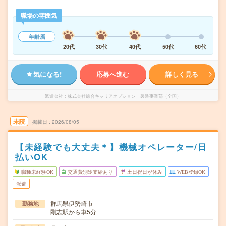
職場の雰囲気
年齢層
20代
30代
40代
50代
60代
気になる!
応募へ進む
詳しく見る
派遣会社
株式会社綜合キャリアオプション 製造事業部（全国）
未読
掲載日
2026/08/05
【未経験でも大丈夫＊】機械オペレーター/日
払いOK
職種未経験OK
交通費別途支給あり
土日祝日が休み
WEB登録OK
派遣
群馬県伊勢崎市
勤務地
剛志駅から車5分