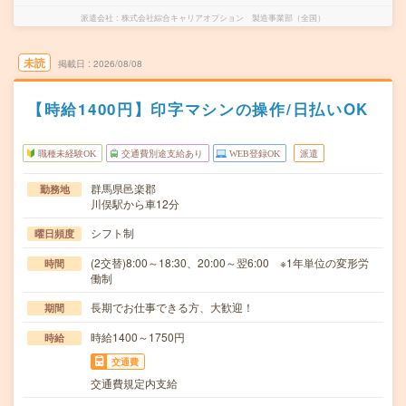
派遣会社
株式会社綜合キャリアオプション 製造事業部（全国）
未読
掲載日
2026/08/08
【時給1400円】印字マシンの操作/日払いOK
職種未経験OK
交通費別途支給あり
WEB登録OK
派遣
群馬県邑楽郡
勤務地
川俣駅から車12分
シフト制
曜日頻度
(2交替)8:00～18:30、20:00～翌6:00 ※1年単位の変形労
時間
働制
長期でお仕事できる方、大歓迎！
期間
時給1400～1750円
時給
交通費
交通費規定内支給