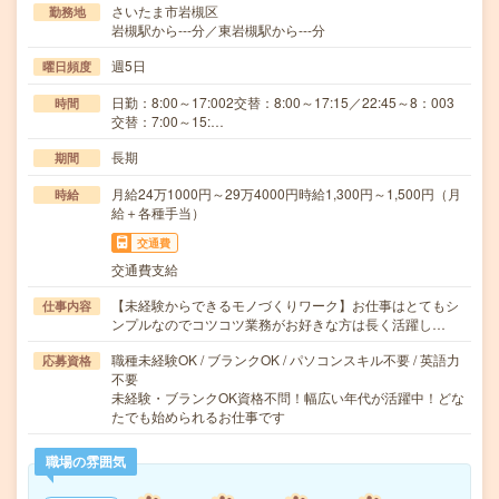
さいたま市岩槻区
勤務地
岩槻駅から---分／東岩槻駅から---分
週5日
曜日頻度
日勤：8:00～17:002交替：8:00～17:15／22:45～8：003
時間
交替：7:00～15:…
長期
期間
月給24万1000円～29万4000円時給1,300円～1,500円（月
時給
給＋各種手当）
交通費
交通費支給
【未経験からできるモノづくりワーク】お仕事はとてもシ
仕事内容
ンプルなのでコツコツ業務がお好きな方は長く活躍し…
職種未経験OK / ブランクOK / パソコンスキル不要 / 英語力
応募資格
不要
未経験・ブランクOK資格不問！幅広い年代が活躍中！どな
たでも始められるお仕事です
職場の雰囲気