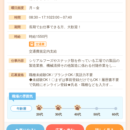
月～金
曜日頻度
08:30～17:1023:00～07:40
時間
長期でお仕事できる方、大歓迎！
期間
時給1550円
時給
交通費
交通費規定内支給
シリアルフーズやスナック類を作っている工場での製品の
仕事内容
製造業務、機械清掃その他製造に係わる付随作業をし…
職種未経験OK / ブランクOK / 英語力不要
応募資格
◆未経験OK！〇まずは事前登録だけでもOK！履歴書不要
で気軽にオンライン登録★氏名・職種などを入力す…
職場の雰囲気
年齢層
20代
30代
40代
50代
60代
気になる!
応募へ進む
詳しく見る