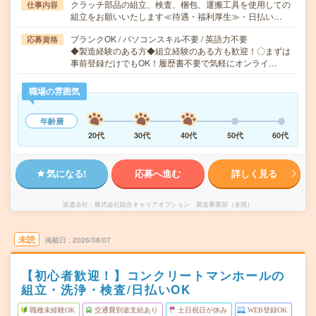
クラッチ部品の組立、検査、梱包、運搬工具を使用しての
仕事内容
組立をお願いいたします≪待遇・福利厚生≫・日払い…
ブランクOK / パソコンスキル不要 / 英語力不要
応募資格
◆製造経験のある方◆組立経験のある方も歓迎！〇まずは
事前登録だけでもOK！履歴書不要で気軽にオンライ…
職場の雰囲気
年齢層
20代
30代
40代
50代
60代
気になる!
応募へ進む
詳しく見る
派遣会社
株式会社綜合キャリアオプション 製造事業部（全国）
未読
掲載日
2026/08/07
【初心者歓迎！】コンクリートマンホールの
組立・洗浄・検査/日払いOK
職種未経験OK
交通費別途支給あり
土日祝日が休み
WEB登録OK