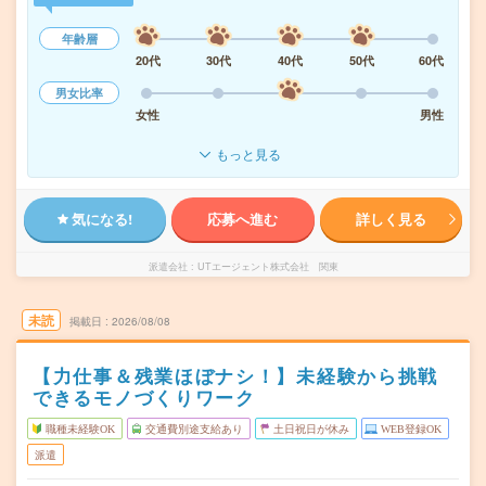
年齢層
20代
30代
40代
50代
60代
男女比率
女性
男性
もっと見る
気になる!
応募へ進む
詳しく見る
派遣会社
UTエージェント株式会社 関東
未読
掲載日
2026/08/08
【力仕事＆残業ほぼナシ！】未経験から挑戦
できるモノづくりワーク
職種未経験OK
交通費別途支給あり
土日祝日が休み
WEB登録OK
派遣