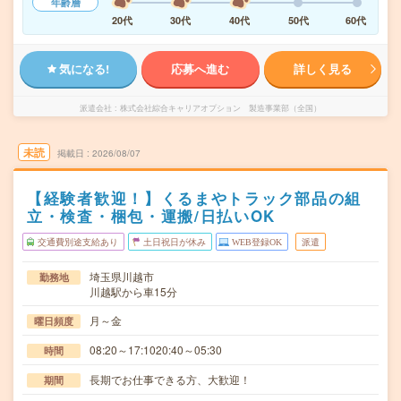
年齢層
20代
30代
40代
50代
60代
気になる!
応募へ進む
詳しく見る
派遣会社
株式会社綜合キャリアオプション 製造事業部（全国）
未読
掲載日
2026/08/07
【経験者歓迎！】くるまやトラック部品の組
立・検査・梱包・運搬/日払いOK
交通費別途支給あり
土日祝日が休み
WEB登録OK
派遣
埼玉県川越市
勤務地
川越駅から車15分
月～金
曜日頻度
08:20～17:1020:40～05:30
時間
長期でお仕事できる方、大歓迎！
期間