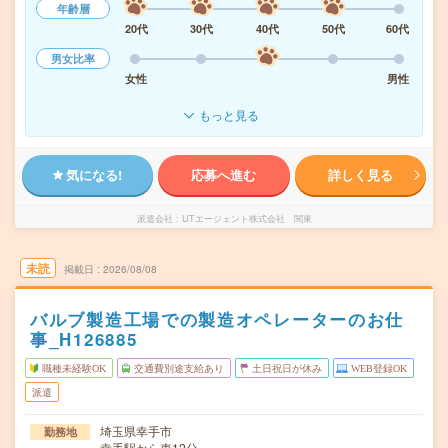
年齢層
20代
30代
40代
50代
60代
男女比率
女性
男性
もっと見る
気になる!
応募へ進む
詳しく見る
派遣会社
UTエージェント株式会社 関東
未読
掲載日
2026/08/08
バルブ製造工場での製造オペレーターのお仕
事_H126885
職種未経験OK
交通費別途支給あり
土日祝日が休み
WEB登録OK
派遣
埼玉県幸手市
勤務地
幸手駅から車12分