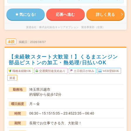
気になる!
応募へ進む
詳しく見る
派遣会社
株式会社綜合キャリアオプション 製造事業部（全国）
未読
掲載日
2026/08/07
【未経験スタート大歓迎！】くるまエンジン
部品ピストンの加工・熱処理/日払いOK
職種未経験OK
交通費別途支給あり
土日祝日が休み
WEB登録OK
派遣
埼玉県川越市
勤務地
的場駅から徒歩12分
月～金
曜日頻度
06:30～15:1515:05～23:4523:35～06:40
時間
長期でお仕事できる方、大歓迎！
期間