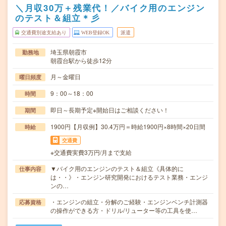
＼月収30万＋残業代！／バイク用のエンジン
のテスト＆組立＊彡
交通費別途支給あり
WEB登録OK
派遣
埼玉県朝霞市
勤務地
朝霞台駅から徒歩12分
月～金曜日
曜日頻度
9：00～18：00
時間
即日～長期予定※開始日はご相談ください！
期間
1900円【月収例】30.4万円＝時給1900円×8時間×20日間
時給
交通費
※交通費実費3万円/月まで支給
▼バイク用のエンジンのテスト＆組立《具体的に
仕事内容
は・・》・エンジン研究開発におけるテスト業務・エンジ
ンの…
・エンジンの組立・分解のご経験・エンジンベンチ計測器
応募資格
の操作ができる方・ドリル/リューター等の工具を使…