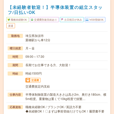
【未経験者歓迎！】半導体装置の組立スタッ
フ/日払いOK
職種未経験OK
交通費別途支給あり
土日祝日が休み
WEB登録OK
派遣
埼玉県加須市
勤務地
栗橋駅から車12分
月～金
曜日頻度
09:00～17:30
時間
長期でお仕事できる方、大歓迎！
期間
時給1500円
時給
交通費
交通費規定内支給
半導体制御装置の製造大きさは高さ2m、奥行き180cm、横
仕事内容
5m程度。重量物は重くて10kg程度で頻繁…
職種未経験OK / ブランクOK / 英語力不要
応募資格
◆未経験OK！〇まずは事前登録だけでもOK！履歴書不要