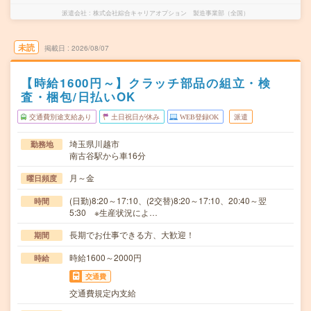
派遣会社
株式会社綜合キャリアオプション 製造事業部（全国）
未読
掲載日
2026/08/07
【時給1600円～】クラッチ部品の組立・検
査・梱包/日払いOK
交通費別途支給あり
土日祝日が休み
WEB登録OK
派遣
埼玉県川越市
勤務地
南古谷駅から車16分
月～金
曜日頻度
(日勤)8:20～17:10、(2交替)8:20～17:10、20:40～翌
時間
5:30 ※生産状況によ…
長期でお仕事できる方、大歓迎！
期間
時給1600～2000円
時給
交通費
交通費規定内支給