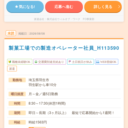
気になる!
応募へ進む
詳しく見る
派遣会社
株式会社ウィルオブ・ワーク FO事業部
未読
掲載日
2026/08/08
製菓工場での製造オペレーター社員_H113590
職種未経験OK
交通費別途支給あり
土日祝日が休み
WEB登録OK
派遣
埼玉県羽生市
勤務地
羽生駅から車10分
月～金／週5日勤務
曜日頻度
8:30～17:30(休憩1時間)
時間
即日～長期（3ヶ月以上） 最短で応募開始から1週間！
期間
時給1563円
時給