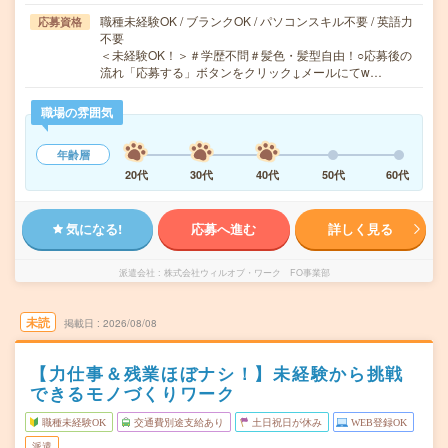
職種未経験OK / ブランクOK / パソコンスキル不要 / 英語力
応募資格
不要
＜未経験OK！＞＃学歴不問＃髪色・髪型自由！○応募後の
流れ「応募する」ボタンをクリック↓メールにてw…
職場の雰囲気
年齢層
20代
30代
40代
50代
60代
気になる!
応募へ進む
詳しく見る
派遣会社
株式会社ウィルオブ・ワーク FO事業部
未読
掲載日
2026/08/08
【力仕事＆残業ほぼナシ！】未経験から挑戦
できるモノづくりワーク
職種未経験OK
交通費別途支給あり
土日祝日が休み
WEB登録OK
派遣