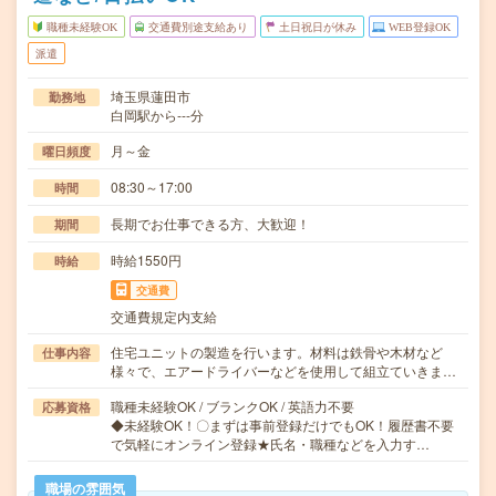
職種未経験OK
交通費別途支給あり
土日祝日が休み
WEB登録OK
派遣
埼玉県蓮田市
勤務地
白岡駅から---分
月～金
曜日頻度
08:30～17:00
時間
長期でお仕事できる方、大歓迎！
期間
時給1550円
時給
交通費
交通費規定内支給
住宅ユニットの製造を行います。材料は鉄骨や木材など
仕事内容
様々で、エアードライバーなどを使用して組立ていきま…
職種未経験OK / ブランクOK / 英語力不要
応募資格
◆未経験OK！〇まずは事前登録だけでもOK！履歴書不要
で気軽にオンライン登録★氏名・職種などを入力す…
職場の雰囲気