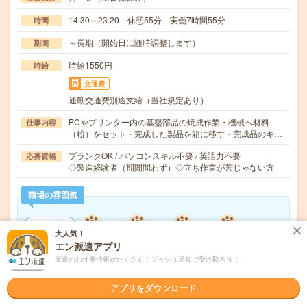
14:30～23:20 休憩55分 実働7時間55分
時間
～長期（開始日は随時調整します）
期間
時給1550円
時給
交通費
通勤交通費別途支給（当社規定あり）
PCやプリンター内の基盤部品の焼成作業・機械へ材料
仕事内容
（粉）をセット・完成した製品を箱に移す・完成品のキ…
ブランクOK / パソコンスキル不要 / 英語力不要
応募資格
◇製造経験者（期間問わず）◇立ち作業が苦じゃない方
職場の雰囲気
年齢層
大人気！
20代
30代
40代
50代
60代
エン派遣アプリ
男女比率
派遣のお仕事情報がたくさん！プッシュ通知で受け取ろう！
女性
男性
アプリをダウンロード
もっと見る