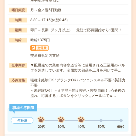
月～金／週5日勤務
曜日頻度
8:30～17:15(休憩0:45)
時間
即日～長期（3ヶ月以上） 最短で応募開始から1週間！
期間
時給1375円
時給
交通費
交通費規定内支給
▼配属先での業務内容水道管等に使用される工業用のバル
仕事内容
ブを製造しています。金属製の部品を工具を用いて手…
職種未経験OK / ブランクOK / パソコンスキル不要 / 英語力
応募資格
不要
＜未経験OK！＞＃学歴不問＃髪色・髪型自由！○応募後の
流れ「応募する」ボタンをクリック↓メールにてw…
職場の雰囲気
年齢層
20代
30代
40代
50代
60代