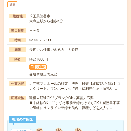
派遣
埼玉県熊谷市
勤務地
大麻生駅から徒歩5分
月～金
曜日頻度
08:00～17:00
時間
長期でお仕事できる方、大歓迎！
期間
時給1600円
時給
交通費
交通費規定内支給
組立式マンホールの組立、洗浄、検査【取扱製品情報】コ
仕事内容
ンクリート、マンホール≪待遇・福利厚生≫・日払い…
職種未経験OK / ブランクOK / 英語力不要
応募資格
◆未経験OK！〇まずは事前登録だけでもOK！履歴書不要
で気軽にオンライン登録★氏名・職種などを入力す…
職場の雰囲気