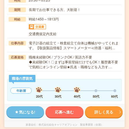
時間
長期でお仕事できる方、大歓迎！
期間
時給1450～1813円
時給
交通費
交通費規定内支給
電子計器の組立て・検査組立て自体は機械がやってくれま
仕事内容
す。【取扱製品情報】スマートメーター≪待遇・福利…
職種未経験OK / ブランクOK / 英語力不要
応募資格
◆未経験OK！〇まずは事前登録だけでもOK！履歴書不要
で気軽にオンライン登録★氏名・職種などを入力す…
職場の雰囲気
年齢層
20代
30代
40代
50代
60代
気になる!
応募へ進む
詳しく見る
派遣会社
株式会社綜合キャリアオプション 製造事業部（全国）