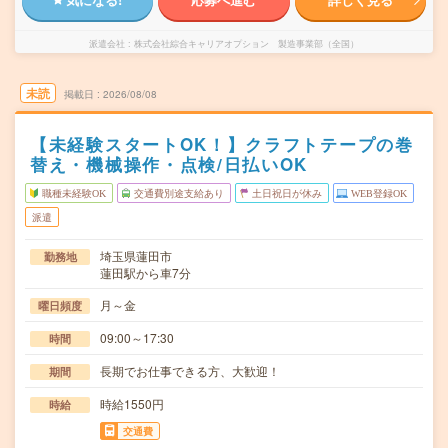
派遣会社
株式会社綜合キャリアオプション 製造事業部（全国）
未読
掲載日
2026/08/08
【未経験スタートOK！】クラフトテープの巻
替え・機械操作・点検/日払いOK
職種未経験OK
交通費別途支給あり
土日祝日が休み
WEB登録OK
派遣
埼玉県蓮田市
勤務地
蓮田駅から車7分
月～金
曜日頻度
09:00～17:30
時間
長期でお仕事できる方、大歓迎！
期間
時給1550円
時給
交通費