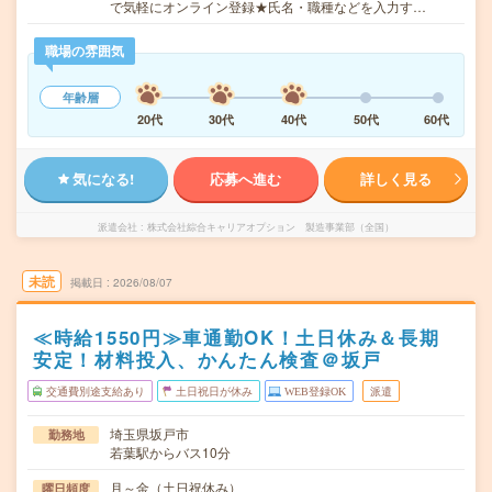
で気軽にオンライン登録★氏名・職種などを入力す…
職場の雰囲気
年齢層
20代
30代
40代
50代
60代
気になる!
応募へ進む
詳しく見る
派遣会社
株式会社綜合キャリアオプション 製造事業部（全国）
未読
掲載日
2026/08/07
≪時給1550円≫車通勤OK！土日休み＆長期
安定！材料投入、かんたん検査＠坂戸
交通費別途支給あり
土日祝日が休み
WEB登録OK
派遣
埼玉県坂戸市
勤務地
若葉駅からバス10分
月～金（土日祝休み）
曜日頻度