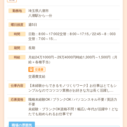
埼玉県八潮市
勤務地
八潮駅から---分
週5日
曜日頻度
日勤：8:00～17:002交替：8:00～17:15／22:45～8：003
時間
交替：7:00～15:…
長期
期間
月給24万1000円～29万4000円時給1,300円～1,500円（月
時給
給＋各種手当）
交通費
交通費支給
【未経験からできるモノづくりワーク】お仕事はとてもシ
仕事内容
ンプルなのでコツコツ業務がお好きな方は長く活躍し…
職種未経験OK / ブランクOK / パソコンスキル不要 / 英語力
応募資格
不要
未経験・ブランクOK資格不問！幅広い年代が活躍中！どな
たでも始められるお仕事です
職場の雰囲気