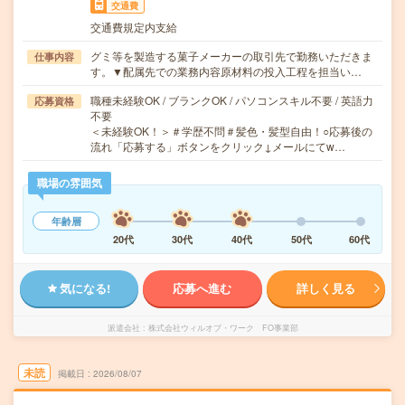
交通費
交通費規定内支給
グミ等を製造する菓子メーカーの取引先で勤務いただきま
仕事内容
す。▼配属先での業務内容原材料の投入工程を担当い…
職種未経験OK / ブランクOK / パソコンスキル不要 / 英語力
応募資格
不要
＜未経験OK！＞＃学歴不問＃髪色・髪型自由！○応募後の
流れ「応募する」ボタンをクリック↓メールにてw…
職場の雰囲気
年齢層
20代
30代
40代
50代
60代
気になる!
応募へ進む
詳しく見る
派遣会社
株式会社ウィルオブ・ワーク FO事業部
未読
掲載日
2026/08/07