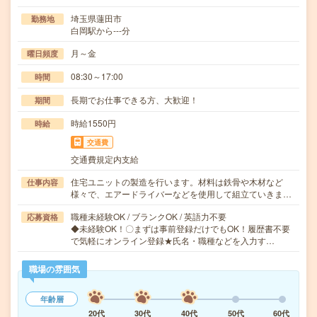
埼玉県蓮田市
勤務地
白岡駅から---分
月～金
曜日頻度
08:30～17:00
時間
長期でお仕事できる方、大歓迎！
期間
時給1550円
時給
交通費
交通費規定内支給
住宅ユニットの製造を行います。材料は鉄骨や木材など
仕事内容
様々で、エアードライバーなどを使用して組立ていきま…
職種未経験OK / ブランクOK / 英語力不要
応募資格
◆未経験OK！〇まずは事前登録だけでもOK！履歴書不要
で気軽にオンライン登録★氏名・職種などを入力す…
職場の雰囲気
年齢層
20代
30代
40代
50代
60代