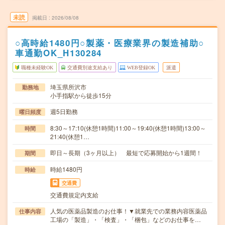
未読
掲載日
2026/08/08
○高時給1480円○製薬・医療業界の製造補助○
車通勤OK_H130284
職種未経験OK
交通費別途支給あり
WEB登録OK
派遣
埼玉県所沢市
勤務地
小手指駅から徒歩15分
週5日勤務
曜日頻度
8:30～17:10(休憩1時間)11:00～19:40(休憩1時間)13:00～
時間
21:40(休憩1…
即日～長期（3ヶ月以上） 最短で応募開始から1週間！
期間
時給1480円
時給
交通費
交通費規定内支給
人気の医薬品製造のお仕事！▼就業先での業務内容医薬品
仕事内容
工場の「製造」・「検査」・「梱包」などのお仕事を…