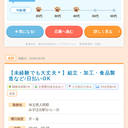
年齢層
20代
30代
40代
50代
60代
気になる!
応募へ進む
詳しく見る
派遣会社
株式会社綜合キャリアオプション 製造事業部（全国）
未読
掲載日
2026/08/08
【未経験でも大丈夫＊】組立・加工・食品製
造など/日払いOK
職種未経験OK
交通費別途支給あり
土日祝日が休み
WEB登録OK
派遣
埼玉県入間郡
勤務地
みずほ台駅から---分
月～金
曜日頻度
20:30～05:25