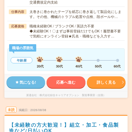
交通費規定内支給
太巻きに巻かれたテープを紙芯に巻き返して製品化にしま
仕事内容
す。その他、機械のトラブル処置や点検、段ボールや…
職種未経験OK / ブランクOK / 英語力不要
応募資格
◆未経験OK！〇まずは事前登録だけでもOK！履歴書不要
で気軽にオンライン登録★氏名・職種などを入力す…
職場の雰囲気
年齢層
20代
30代
40代
50代
60代
気になる!
応募へ進む
詳しく見る
派遣会社
株式会社綜合キャリアオプション 製造事業部（全国）
未読
掲載日
2026/08/08
【未経験の方大歓迎！】組立・加工・食品製
造など/日払いOK