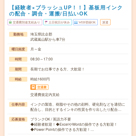
【経験者×ブラッシュUP！！】基板用インク
の配合・調合・運搬/日払いOK
交通費別途支給あり
土日祝日が休み
WEB登録OK
派遣
埼玉県比企郡
勤務地
武蔵嵐山駅から車7分
月～金
曜日頻度
08:30～17:00
時間
長期でお仕事できる方、大歓迎！
期間
時給1600円
時給
交通費
交通費規定内支給
インクの製造、樹脂やその他の顔料、硬化剤などを適切に
仕事内容
配合し、目的とするインキの性質を作り出したり配合…
ブランクOK / 英語力不要
応募資格
◆経験者歓迎！◆ExcelやWordの操作できる方歓迎！
◆Power Pointの操作できる方歓迎！…