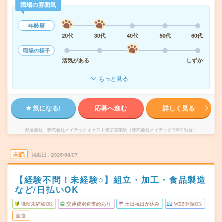
職場の雰囲気
年齢層
20代
30代
40代
50代
60代
職場の様子
活気がある
しずか
もっと見る
気になる!
応募へ進む
詳しく見る
派遣会社
株式会社メイテックキャスト東京営業所（株式会社メイテック100％出資）
未読
掲載日
2026/08/07
【経験不問！未経験○】組立・加工・食品製造
など/日払いOK
職種未経験OK
交通費別途支給あり
土日祝日が休み
WEB登録OK
派遣