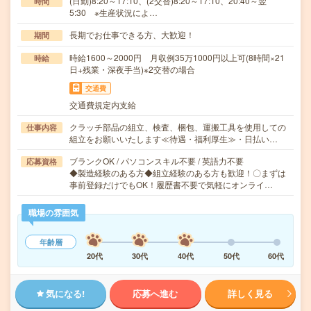
(日勤)8:20～17:10、(2交替)8:20～17:10、20:40～翌
時間
5:30 ※生産状況によ…
長期でお仕事できる方、大歓迎！
期間
時給1600～2000円 月収例35万1000円以上可(8時間×21
時給
日+残業・深夜手当)※2交替の場合
交通費
交通費規定内支給
クラッチ部品の組立、検査、梱包、運搬工具を使用しての
仕事内容
組立をお願いいたします≪待遇・福利厚生≫・日払い…
ブランクOK / パソコンスキル不要 / 英語力不要
応募資格
◆製造経験のある方◆組立経験のある方も歓迎！〇まずは
事前登録だけでもOK！履歴書不要で気軽にオンライ…
職場の雰囲気
年齢層
20代
30代
40代
50代
60代
気になる!
応募へ進む
詳しく見る