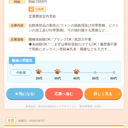
時給1550円
時給
交通費
交通費規定内支給
自動車部品の製造(ピストンの熱処理及び付帯業務、ピスト
仕事内容
ンの加工及び付帯業務)、その他付随する業務など…
職種未経験OK / ブランクOK / 英語力不要
応募資格
◆未経験OK！〇まずは事前登録だけでもOK！履歴書不要
で気軽にオンライン登録★氏名・職種などを入力す…
職場の雰囲気
年齢層
20代
30代
40代
50代
60代
気になる!
応募へ進む
詳しく見る
派遣会社
株式会社綜合キャリアオプション 製造事業部（全国）
未読
掲載日
2026/08/07