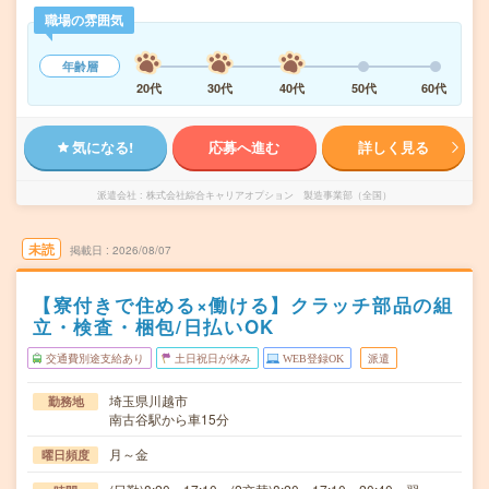
職場の雰囲気
年齢層
20代
30代
40代
50代
60代
気になる!
応募へ進む
詳しく見る
派遣会社
株式会社綜合キャリアオプション 製造事業部（全国）
未読
掲載日
2026/08/07
【寮付きで住める×働ける】クラッチ部品の組
立・検査・梱包/日払いOK
交通費別途支給あり
土日祝日が休み
WEB登録OK
派遣
埼玉県川越市
勤務地
南古谷駅から車15分
月～金
曜日頻度