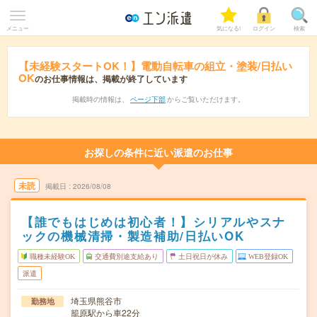
メニュー
気になる!
ログイン
検索
【未経験スタートOK！】電動自転車の組立・塗装/日払い
OK
のお仕事情報は、掲載が終了しています
掲載時の情報は、
ページ下部
からご覧いただけます。
お探しの条件に近い派遣のお仕事
未読
掲載日
2026/08/08
【誰でもはじめは初心者！】シリアルやスナ
ックの機械清掃・製造補助/日払いOK
職種未経験OK
交通費別途支給あり
土日祝日が休み
WEB登録OK
派遣
埼玉県熊谷市
勤務地
籠原駅から車22分