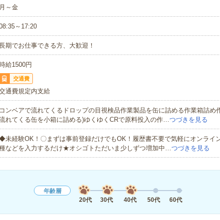
月～金
08:35～17:20
長期でお仕事できる方、大歓迎！
時給1500円
交通費
交通費規定内支給
コンベアで流れてくるドロップの目視検品作業製品を缶に詰める作業箱詰め作
流れてくる缶を小箱に詰める)ゆくゆくCRで原料投入の作…
つづきを見る
◆未経験OK！〇まずは事前登録だけでもOK！履歴書不要で気軽にオンライ
種などを入力するだけ★オシゴトただいま少しずつ増加中…
つづきを見る
年齢層
20代
30代
40代
50代
60代