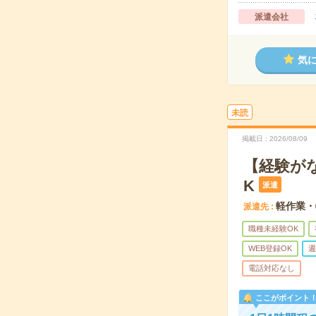
派遣会社
気
未読
掲載日
2026/08/09
【経験が
K
派遣
軽作業・
派遣先
職種未経験OK
WEB登録OK
週
電話対応なし
ここがポイント