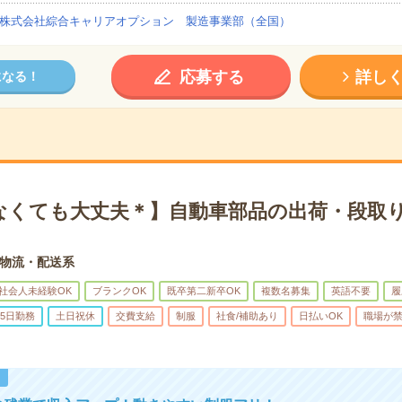
株式会社綜合キャリアオプション 製造事業部（全国）
応募する
詳し
になる！
なくても大丈夫＊】自動車部品の出荷・段取り
物流・配送系
社会人未経験OK
ブランクOK
既卒第二新卒OK
複数名募集
英語不要
履
5日勤務
土日祝休
交費支給
制服
社食/補助あり
日払いOK
職場が
！