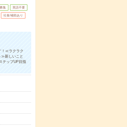
募集
英語不要
社食/補助あり
す！≪ラクラク
う≫新しいこと
ステップUP目指