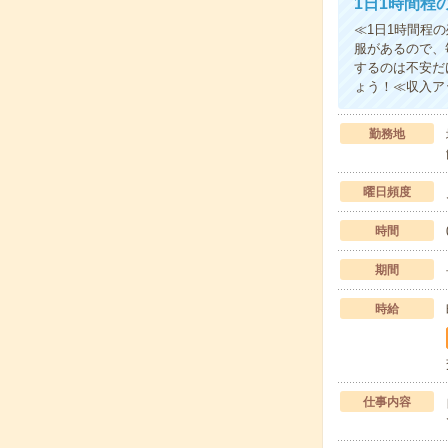
1日1時間程
≪1日1時間程
服があるので、
するのは不安だ
ょう！≪収入ア
勤務地
曜日頻度
時間
期間
時給
仕事内容