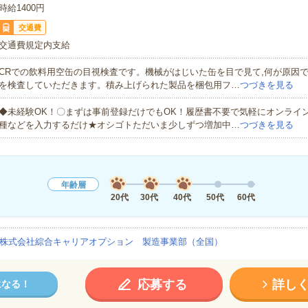
時給1400円
交通費
交通費規定内支給
CRでの飲料用空缶の目視検査です。機械がはじいた缶を目で見て,何が原因
を検査していただきます。積み上げられた製品を梱包用フ…
つづきを見る
◆未経験OK！〇まずは事前登録だけでもOK！履歴書不要で気軽にオンライ
種などを入力するだけ★オシゴトただいま少しずつ増加中…
つづきを見る
年齢層
20代
30代
40代
50代
60代
株式会社綜合キャリアオプション 製造事業部（全国）
応募する
詳し
になる！