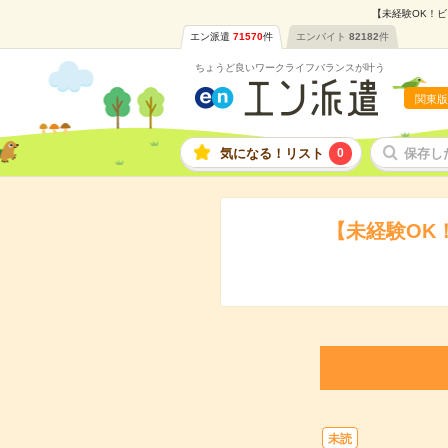
【未経験OK！ビ
エン派遣
71570
件
エンバイト
82182
件
ちょうど良いワークライフバランスが叶う
関東版
気になる！リスト
0
保存し
【未経験OK
未読