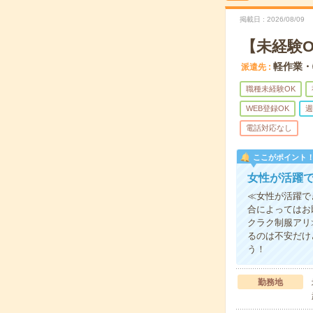
掲載日
2026/08/09
【未経験
軽作業・
派遣先
職種未経験OK
WEB登録OK
週
電話対応なし
ここがポイント
女性が活躍
≪女性が活躍で
合によってはお
クラク制服アリ
るのは不安だけ
う！
勤務地