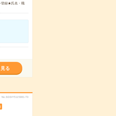
ン登録★氏名・職
く見る
No.SGSIY5115981-T3
遣