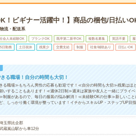
OK！ビギナー活躍中！】商品の梱包/日払いO
物流・配送系
社会人未経験OK
ブランクOK
既卒第二新卒OK
複数名募集
英語不要
履
5日勤務
土日祝休
残業少
交費支給
制服
社食/補助あり
日払いOK
！
できる職場！自分の時間も大切！
きる職場≫もちろん男性の応募も歓迎です！≪自分の時間も大切≫残業はほ
願いすることもあります！≪週休2日制≫週末は家族や友人と一緒にプライベ
≫制服があるので、毎日の服装の悩み解消！≪未経験OKの仕事≫新しいこと
ど、しっかり働く環境が整っています！イチからスキルUP・ステップUP目
埼玉県比企郡
武蔵嵐山駅から車12分