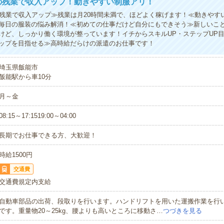
の残業で収入アップ！動きやすい制服アリ！
の残業で収入アップ≫残業は月20時間未満で、ほどよく稼げます！≪動きやす
毎日の服装の悩み解消！≪初めての仕事だけど自分にもできそう≫新しいこ
けど、しっかり働く環境が整っています！イチからスキルUP・ステップUP
ップを目指せる≫高時給だらけの派遣のお仕事です！
埼玉県飯能市
飯能駅から車10分
月～金
08:15～17:1519:00～04:00
長期でお仕事できる方、大歓迎！
時給1500円
交通費
交通費規定内支給
自動車部品の出荷、段取りを行います。ハンドリフトを用いた運搬作業を行
です。重量物20～25kg、腰よりも高いところに移動さ…
つづきを見る