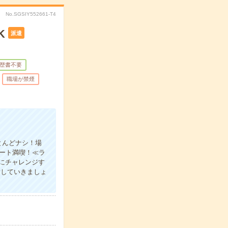
No.SGSIY552661-T4
K
派遣
歴書不要
職場が禁煙
とんどナシ！場
ート満喫！≪ラ
にチャレンジす
指していきましょ