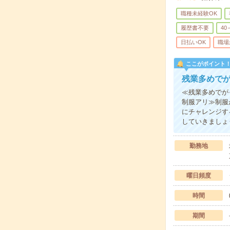
職種未経験OK
履歴書不要
40
日払いOK
職場
ここがポイント
残業多めで
≪残業多めでが
制服アリ≫制服
にチャレンジす
していきましょ
勤務地
曜日頻度
時間
期間