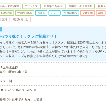
社会人未経験OK
ブランクOK
既卒第二新卒OK
10名以上の大量募集
複数名
～50代活躍
WEB登録OK
残業多
シフト
交替制勤務
交費支給
制服
が禁煙
電話対応なし
！
がっつり稼ぐ！ラクラク制服アリ！
っつり稼ぐ≫高収入を希望される方にオススメ。残業は月20時間以上ありま
があるので、毎日の服装の悩み解消！≪初めての仕事だけど自分にもできそ
るのは不安だけど、しっかり働く環境が整っています！イチからスキルUP・
う！≪収入アップを目指せる≫高時給だらけの派遣のお仕事です！
埼玉県比企郡
東松山駅から車14分
シフト制
08:00～16:3020:30～05:00
長期でお仕事できる方、大歓迎！