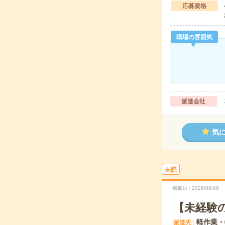
応募資格
職場の雰囲気
派遣会社
気
未読
掲載日
2026/08/09
【未経験
軽作業・
派遣先