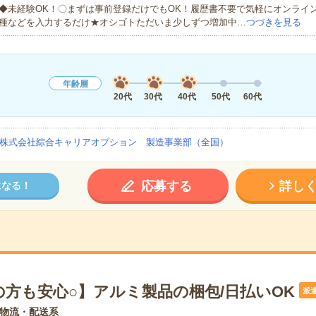
◆未経験OK！〇まずは事前登録だけでもOK！履歴書不要で気軽にオンライ
種などを入力するだけ★オシゴトただいま少しずつ増加中…
つづきを見る
年齢層
20代
30代
40代
50代
60代
株式会社綜合キャリアオプション 製造事業部（全国）
応募する
詳し
になる！
の方も安心○】アルミ製品の梱包/日払いOK
派
物流・配送系