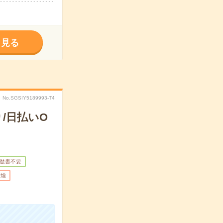
く見る
No.SGSIY5189993-T4
/日払いO
歴書不要
禁煙