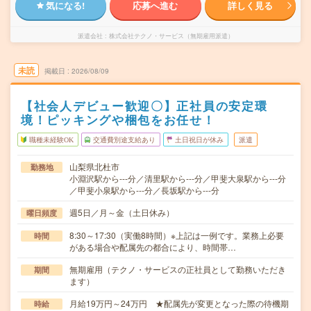
気になる!
応募へ進む
詳しく見る
派遣会社
株式会社テクノ・サービス（無期雇用派遣）
未読
掲載日
2026/08/09
【社会人デビュー歓迎〇】正社員の安定環
境！ピッキングや梱包をお任せ！
職種未経験OK
交通費別途支給あり
土日祝日が休み
派遣
山梨県北杜市
勤務地
小淵沢駅から---分／清里駅から---分／甲斐大泉駅から---分
／甲斐小泉駅から---分／長坂駅から---分
週5日／月～金（土日休み）
曜日頻度
8:30～17:30（実働8時間）※上記は一例です。業務上必要
時間
がある場合や配属先の都合により、時間帯…
無期雇用（テクノ・サービスの正社員として勤務いただき
期間
ます）
月給19万円～24万円 ★配属先が変更となった際の待機期
時給