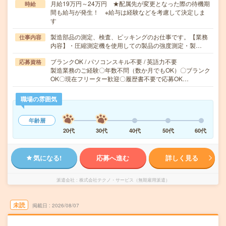
月給19万円～24万円 ★配属先が変更となった際の待機期
時給
間も給与が発生！ ※給与は経験などを考慮して決定しま
す
製造部品の測定、検査、ピッキングのお仕事です。【業務
仕事内容
内容】・圧縮測定機を使用しての製品の強度測定・製…
ブランクOK / パソコンスキル不要 / 英語力不要
応募資格
製造業務のご経験〇年数不問（数か月でもOK）〇ブランク
OK〇現在フリーター歓迎〇履歴書不要で応募OK…
職場の雰囲気
年齢層
20代
30代
40代
50代
60代
気になる!
応募へ進む
詳しく見る
派遣会社
株式会社テクノ・サービス（無期雇用派遣）
未読
掲載日
2026/08/07