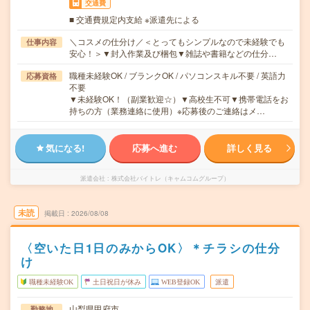
交通費
■ 交通費規定内支給 ※派遣先による
＼コスメの仕分け／＜とってもシンプルなので未経験でも
仕事内容
安心！＞▼封入作業及び梱包▼雑誌や書籍などの仕分…
職種未経験OK / ブランクOK / パソコンスキル不要 / 英語力
応募資格
不要
▼未経験OK！（副業歓迎☆）▼高校生不可▼携帯電話をお
持ちの方（業務連絡に使用）※応募後のご連絡はメ…
気になる!
応募へ進む
詳しく見る
派遣会社
株式会社バイトレ（キャムコムグループ）
未読
掲載日
2026/08/08
〈空いた日1日のみからOK〉＊チラシの仕分
け
職種未経験OK
土日祝日が休み
WEB登録OK
派遣
山梨県甲府市
勤務地