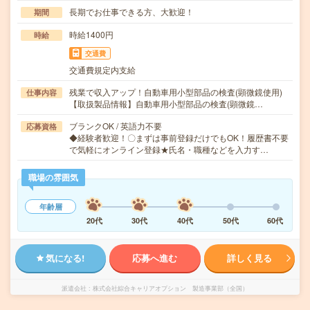
長期でお仕事できる方、大歓迎！
期間
時給1400円
時給
交通費
交通費規定内支給
残業で収入アップ！自動車用小型部品の検査(顕微鏡使用)
仕事内容
【取扱製品情報】自動車用小型部品の検査(顕微鏡…
ブランクOK / 英語力不要
応募資格
◆経験者歓迎！〇まずは事前登録だけでもOK！履歴書不要
で気軽にオンライン登録★氏名・職種などを入力す…
職場の雰囲気
年齢層
20代
30代
40代
50代
60代
気になる!
応募へ進む
詳しく見る
派遣会社
株式会社綜合キャリアオプション 製造事業部（全国）