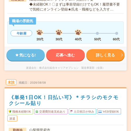
◆未経験OK！〇まずは事前登録だけでもOK！履歴書不要
で気軽にオンライン登録★氏名・職種などを入力す…
職場の雰囲気
年齢層
20代
30代
40代
50代
60代
気になる!
応募へ進む
詳しく見る
派遣会社
株式会社綜合キャリアオプション 製造事業部（全国）
未読
掲載日
2026/08/08
《単発1日OK！日払い可》＊チラシのモクモ
クシール貼り
職種未経験OK
交通費別途支給あり
土日祝日が休み
WEB登録OK
派遣
山梨県甲府市
勤務地