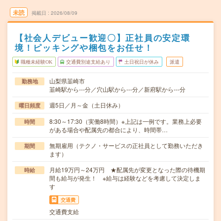
未読
掲載日
2026/08/09
【社会人デビュー歓迎〇】正社員の安定環
境！ピッキングや梱包をお任せ！
職種未経験OK
交通費別途支給あり
土日祝日が休み
派遣
山梨県韮崎市
勤務地
韮崎駅から---分／穴山駅から---分／新府駅から---分
週5日／月～金（土日休み）
曜日頻度
8:30～17:30（実働8時間）※上記は一例です。業務上必要
時間
がある場合や配属先の都合により、時間帯…
無期雇用（テクノ・サービスの正社員として勤務いただき
期間
ます）
月給19万円～24万円 ★配属先が変更となった際の待機期
時給
間も給与が発生！ ※給与は経験などを考慮して決定しま
す
交通費
交通費支給