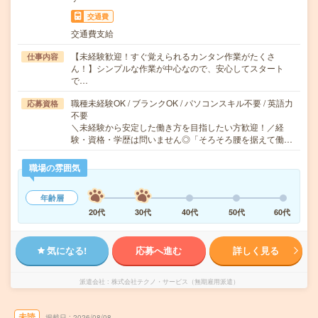
交通費
交通費支給
【未経験歓迎！すぐ覚えられるカンタン作業がたくさ
仕事内容
ん！】シンプルな作業が中心なので、安心してスタート
で…
職種未経験OK / ブランクOK / パソコンスキル不要 / 英語力
応募資格
不要
＼未経験から安定した働き方を目指したい方歓迎！／経
験・資格・学歴は問いません◎「そろそろ腰を据えて働…
職場の雰囲気
年齢層
20代
30代
40代
50代
60代
気になる!
応募へ進む
詳しく見る
派遣会社
株式会社テクノ・サービス（無期雇用派遣）
未読
掲載日
2026/08/08