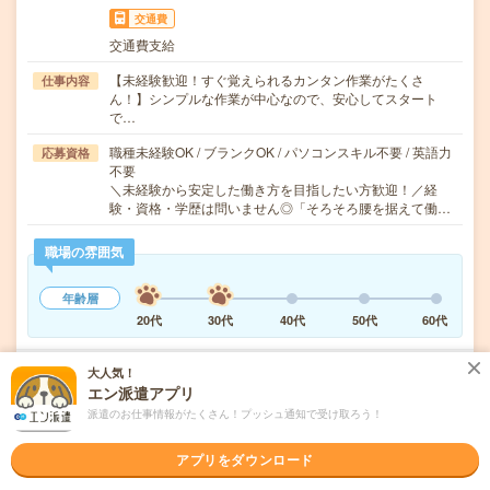
交通費
交通費支給
【未経験歓迎！すぐ覚えられるカンタン作業がたくさ
仕事内容
ん！】シンプルな作業が中心なので、安心してスタート
で…
職種未経験OK / ブランクOK / パソコンスキル不要 / 英語力
応募資格
不要
＼未経験から安定した働き方を目指したい方歓迎！／経
験・資格・学歴は問いません◎「そろそろ腰を据えて働…
職場の雰囲気
年齢層
20代
30代
40代
50代
60代
大人気！
気になる!
応募へ進む
詳しく見る
エン派遣アプリ
派遣のお仕事情報がたくさん！プッシュ通知で受け取ろう！
派遣会社
株式会社テクノ・サービス（無期雇用派遣）
アプリをダウンロード
未読
掲載日
2026/08/07