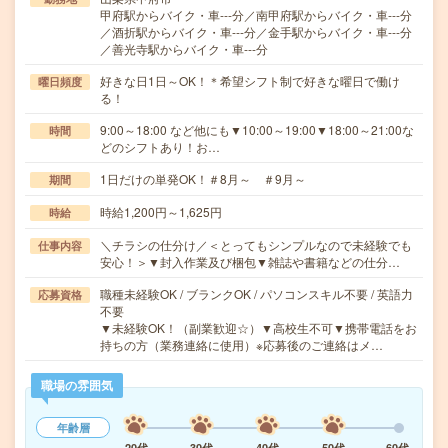
甲府駅からバイク・車---分／南甲府駅からバイク・車---分
／酒折駅からバイク・車---分／金手駅からバイク・車---分
／善光寺駅からバイク・車---分
好きな日1日～OK！＊希望シフト制で好きな曜日で働け
曜日頻度
る！
9:00～18:00 など他にも▼10:00～19:00▼18:00～21:00な
時間
どのシフトあり！お…
1日だけの単発OK！＃8月～ ＃9月～
期間
時給1,200円～1,625円
時給
＼チラシの仕分け／＜とってもシンプルなので未経験でも
仕事内容
安心！＞▼封入作業及び梱包▼雑誌や書籍などの仕分…
職種未経験OK / ブランクOK / パソコンスキル不要 / 英語力
応募資格
不要
▼未経験OK！（副業歓迎☆）▼高校生不可▼携帯電話をお
持ちの方（業務連絡に使用）※応募後のご連絡はメ…
職場の雰囲気
年齢層
20代
30代
40代
50代
60代