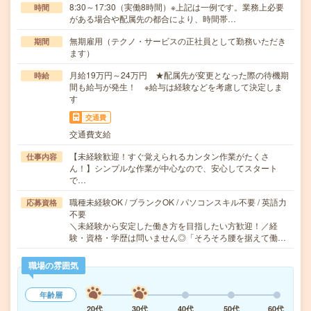
8:30～17:30（実働8時間）※上記は一例です。業務上必要
時間
がある場合や配属先の都合により、時間帯…
無期雇用（テクノ・サービスの正社員として勤務いただき
期間
ます）
月給19万円～24万円 ★配属先が変更となった際の待機期
時給
間も給与が発生！ ※給与は経験などを考慮して決定しま
す
交通費
交通費支給
【未経験歓迎！すぐ覚えられるカンタン作業がたくさ
仕事内容
ん！】シンプルな作業が中心なので、安心してスタート
で…
職種未経験OK / ブランクOK / パソコンスキル不要 / 英語力
応募資格
不要
＼未経験から安定した働き方を目指したい方歓迎！／経
験・資格・学歴は問いません◎「そろそろ腰を据えて働…
職場の雰囲気
年齢層
20代
30代
40代
50代
60代