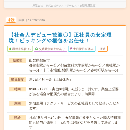
派遣会社
株式会社テクノ・サービス（無期雇用派遣）
未読
掲載日
2026/08/07
【社会人デビュー歓迎〇】正社員の安定環
境！ピッキングや梱包をお任せ！
職種未経験OK
交通費別途支給あり
土日祝日が休み
派遣
山梨県都留市
勤務地
都留市駅から---分／都留文科大学前駅から---分／東桂駅か
ら---分／十日市場(山梨県)駅から---分／谷村町駅から---分
週5日／月～金（土日休み）
曜日頻度
8:30～17:30（実働8時間）※上記は一例です。業務上必要
時間
がある場合や配属先の都合により、時間帯…
無期雇用（テクノ・サービスの正社員として勤務いただき
期間
ます）
月給19万円～24万円 ★配属先が変更となった際の待機期
時給
間も給与が発生！ ※給与は経験などを考慮して決定しま
す