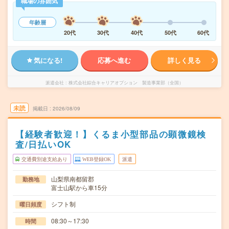
職場の雰囲気
年齢層
20代
30代
40代
50代
60代
気になる!
応募へ進む
詳しく見る
派遣会社
株式会社綜合キャリアオプション 製造事業部（全国）
未読
掲載日
2026/08/09
【経験者歓迎！】くるま小型部品の顕微鏡検
査/日払いOK
交通費別途支給あり
WEB登録OK
派遣
山梨県南都留郡
勤務地
富士山駅から車15分
シフト制
曜日頻度
08:30～17:30
時間