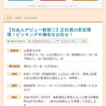
派遣会社
株式会社バイトレ（キャムコムグループ）
未読
掲載日
2026/08/08
【社会人デビュー歓迎〇】正社員の安定環
境！ピッキングや梱包をお任せ！
職種未経験OK
交通費別途支給あり
土日祝日が休み
派遣
山梨県大月市
勤務地
大月駅から---分／上大月駅から---分／猿橋駅から---分／笹
子駅から---分／鳥沢駅から---分
週5日／月～金（土日休み）
曜日頻度
8:30～17:30（実働8時間）※上記は一例です。業務上必要
時間
がある場合や配属先の都合により、時間帯…
無期雇用（テクノ・サービスの正社員として勤務いただき
期間
ます）
月給19万円～24万円 ★配属先が変更となった際の待機期
時給
間も給与が発生！ ※給与は経験などを考慮して決定しま
す