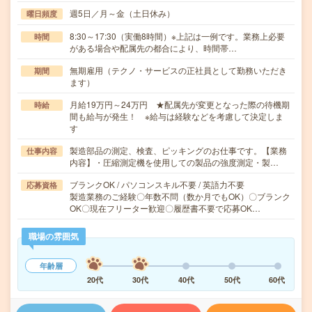
週5日／月～金（土日休み）
曜日頻度
8:30～17:30（実働8時間）※上記は一例です。業務上必要
時間
がある場合や配属先の都合により、時間帯…
無期雇用（テクノ・サービスの正社員として勤務いただき
期間
ます）
月給19万円～24万円 ★配属先が変更となった際の待機期
時給
間も給与が発生！ ※給与は経験などを考慮して決定しま
す
製造部品の測定、検査、ピッキングのお仕事です。【業務
仕事内容
内容】・圧縮測定機を使用しての製品の強度測定・製…
ブランクOK / パソコンスキル不要 / 英語力不要
応募資格
製造業務のご経験〇年数不問（数か月でもOK）〇ブランク
OK〇現在フリーター歓迎〇履歴書不要で応募OK…
職場の雰囲気
年齢層
20代
30代
40代
50代
60代