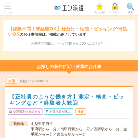
メニュー
気になる!
ログイン
検索
【経験不問！未経験OK】仕分け・梱包・ピッキング/日払
いOK
のお仕事情報は、掲載が終了しています
掲載時の情報は、
ページ下部
からご覧いただけます。
お探しの条件に近い派遣のお仕事
未読
掲載日
2026/08/09
【正社員のような働き方】測定・検査・ピッ
キングなど＊経験者大歓迎
交通費別途支給あり
土日祝日が休み
派遣
山梨県甲府市
勤務地
甲府駅から---分／南甲府駅から---分／酒折駅から---分／金
手駅から---分／善光寺駅から---分