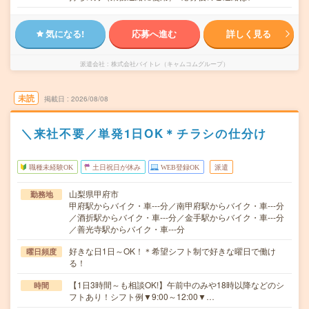
気になる!
応募へ進む
詳しく見る
派遣会社
株式会社バイトレ（キャムコムグループ）
未読
掲載日
2026/08/08
＼来社不要／単発1日OK＊チラシの仕分け
職種未経験OK
土日祝日が休み
WEB登録OK
派遣
山梨県甲府市
勤務地
甲府駅からバイク・車---分／南甲府駅からバイク・車---分
／酒折駅からバイク・車---分／金手駅からバイク・車---分
／善光寺駅からバイク・車---分
好きな日1日～OK！＊希望シフト制で好きな曜日で働け
曜日頻度
る！
【1日3時間～も相談OK!】午前中のみや18時以降などのシ
時間
フトあり！シフト例▼9:00～12:00▼…