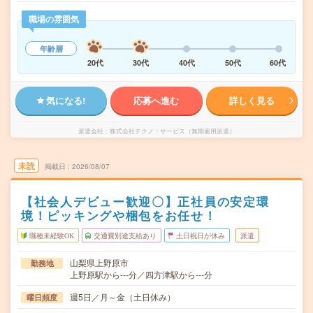
職場の雰囲気
年齢層
20代
30代
40代
50代
60代
気になる!
応募へ進む
詳しく見る
派遣会社
株式会社テクノ・サービス（無期雇用派遣）
未読
掲載日
2026/08/07
【社会人デビュー歓迎〇】正社員の安定環
境！ピッキングや梱包をお任せ！
職種未経験OK
交通費別途支給あり
土日祝日が休み
派遣
山梨県上野原市
勤務地
上野原駅から---分／四方津駅から---分
週5日／月～金（土日休み）
曜日頻度