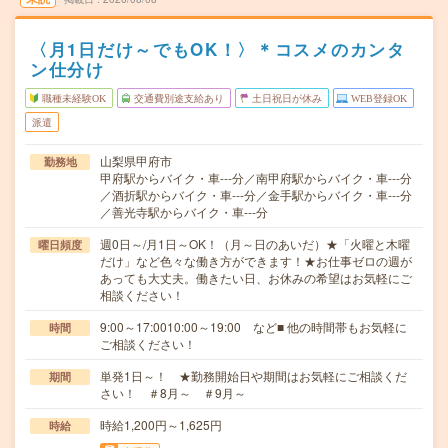
〈月1日だけ～でもOK！〉＊コスメのカンタ
ン仕分け
職種未経験OK
交通費別途支給あり
土日祝日が休み
WEB登録OK
派遣
山梨県甲府市
勤務地
甲府駅からバイク・車---分／南甲府駅からバイク・車---分
／酒折駅からバイク・車---分／金手駅からバイク・車---分
／善光寺駅からバイク・車---分
週0日～/月1日～OK！（月～日のあいだ）★「火曜と木曜
曜日頻度
だけ」など色々な働き方ができます！★お仕事ゼロの週が
あっても大丈夫。働きたい日、お休みの希望はお気軽にご
相談ください！
9:00～17:0010:00～19:00 など■ 他の時間帯もお気軽に
時間
ご相談ください！
単発1日～！ ★勤務開始日や期間はお気軽にご相談くだ
期間
さい！ ＃8月～ ＃9月～
時給1,200円～1,625円
時給