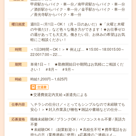
甲府駅からバイク・車---分／南甲府駅からバイク・車---分
／酒折駅からバイク・車---分／金手駅からバイク・車---分
／善光寺駅からバイク・車---分
週0日～/月1日～OK！（月～日のあいだ）★「火曜と木曜
曜日頻度
の午後だけ」など色々な働き方ができます！★お仕事ゼロ
の週があっても大丈夫。働きたい日、お休みの希望はお気
軽にご相談ください！
＜1日3時間～OK！＞▼ 例えば… ▼15:00～18:0015:00～
時間
22:0017:00～22:…
単発1日～！ ★勤務開始日や期間はお気軽にご相談くだ
期間
さい！ ＃8月～ ＃9月～
時給1,200円～1,625円
時給
交通費
■ 交通費規定内支給 ※派遣先による
＼チラシの仕分け／＜とってもシンプルなので未経験でも
仕事内容
安心！＞▼封入作業及び梱包▼雑誌や書籍などの仕分…
職種未経験OK / ブランクOK / パソコンスキル不要 / 英語力
応募資格
不要
▼未経験OK！（副業歓迎☆）▼高校生不可▼携帯電話をお
持ちの方（業務連絡に使用）※応募後のご連絡はメ…