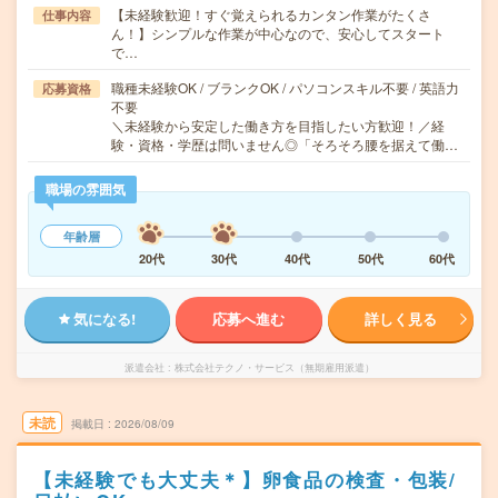
【未経験歓迎！すぐ覚えられるカンタン作業がたくさ
仕事内容
ん！】シンプルな作業が中心なので、安心してスタート
で…
職種未経験OK / ブランクOK / パソコンスキル不要 / 英語力
応募資格
不要
＼未経験から安定した働き方を目指したい方歓迎！／経
験・資格・学歴は問いません◎「そろそろ腰を据えて働…
職場の雰囲気
年齢層
20代
30代
40代
50代
60代
気になる!
応募へ進む
詳しく見る
派遣会社
株式会社テクノ・サービス（無期雇用派遣）
未読
掲載日
2026/08/09
【未経験でも大丈夫＊】卵食品の検査・包装/