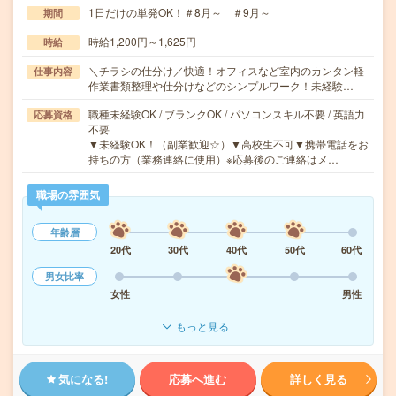
1日だけの単発OK！＃8月～ ＃9月～
期間
時給1,200円～1,625円
時給
＼チラシの仕分け／快適！オフィスなど室内のカンタン軽
仕事内容
作業書類整理や仕分けなどのシンプルワーク！未経験…
職種未経験OK / ブランクOK / パソコンスキル不要 / 英語力
応募資格
不要
▼未経験OK！（副業歓迎☆）▼高校生不可▼携帯電話をお
持ちの方（業務連絡に使用）※応募後のご連絡はメ…
職場の雰囲気
年齢層
20代
30代
40代
50代
60代
男女比率
女性
男性
もっと見る
気になる!
応募へ進む
詳しく見る