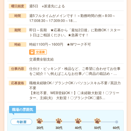
週5日 ※派遣先による
曜日頻度
週5フルタイムがメインです！＜勤務時間の例＞8:00～
時間
17:008:30～17:309:00～18:…
即日～長期 ★応募から「最短2日後」に勤務OK！スター
期間
ト日はご相談ください。★急募です！
時給1100円～1600円 ★Wワーク不可
時給
交通費
交通費全額支給
仕分け・ピッキング・検品など、ご希望に合わせてお仕事
仕事内容
をご紹介！＼例えばこんなお仕事／〇商品の箱詰め・…
職種未経験OK / ブランクOK / パソコンスキル不要 / 英語力
応募資格
不要
【来社不要、WEB登録OK！】〇未経験大歓迎！〇フリー
ター、主婦(夫) 大歓迎！〇ブランクOK〇週5…
職場の雰囲気
年齢層
20代
30代
40代
50代
60代