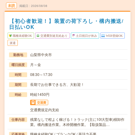
未読
掲載日
2026/08/08
【初心者歓迎！】装置の荷下ろし・構内搬送/
日払いOK
職種未経験OK
交通費別途支給あり
土日祝日が休み
WEB登録OK
派遣
山梨県中央市
勤務地
月～金
曜日頻度
08:30～17:30
時間
長期でお仕事できる方、大歓迎！
期間
時給1450円
時給
交通費
交通費規定内支給
残業なしで程よく稼げる！トラック(主に10t大型車)積卸作
仕事内容
業。構内搬送作業。木枠開梱作業。【取扱製品…
職種未経験OK / ブランクOK / 英語力不要
応募資格