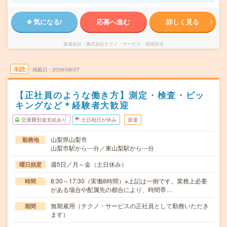
気になる!
応募へ進む
詳しく見る
派遣会社
株式会社テクノ・サービス 採用担当
未読
掲載日
2026/08/07
【正社員のような働き方】測定・検査・ピッ
キングなど＊経験者大歓迎
交通費別途支給あり
土日祝日が休み
派遣
山梨県山梨市
勤務地
山梨市駅から---分／東山梨駅から---分
週5日／月～金（土日休み）
曜日頻度
8:30～17:30（実働8時間）※上記は一例です。業務上必要
時間
がある場合や配属先の都合により、時間帯…
無期雇用（テクノ・サービスの正社員として勤務いただき
期間
ます）