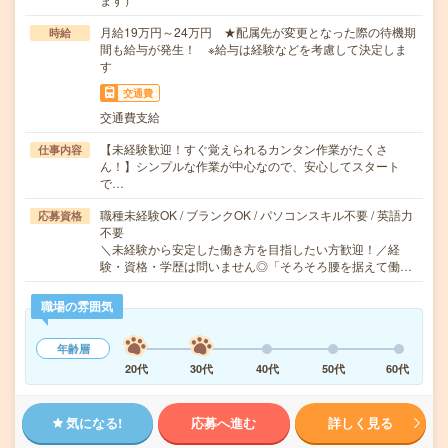
月給19万円～24万円 ★配属先が変更となった際の待機期
時給
間も給与が発生！ ※給与は経験などを考慮して決定しま
す
交通費
交通費支給
【未経験歓迎！すぐ覚えられるカンタン作業がたくさ
仕事内容
ん！】シンプルな作業が中心なので、安心してスタート
で…
職種未経験OK / ブランクOK / パソコンスキル不要 / 英語力
応募資格
不要
＼未経験から安定した働き方を目指したい方歓迎！／経
験・資格・学歴は問いません◎「そろそろ腰を据えて働…
職場の雰囲気
年齢層
20代
30代
40代
50代
60代
気になる!
応募へ進む
詳しく見る