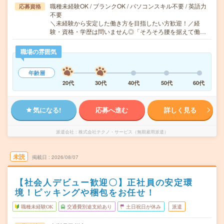
職種未経験OK / ブランクOK / パソコンスキル不要 / 英語力
応募資格
不要
＼未経験から安定した働き方を目指したい方歓迎！／経
験・資格・学歴は問いません◎「そろそろ腰を据えて働…
職場の雰囲気
年齢層
20代
30代
40代
50代
60代
気になる!
応募へ進む
詳しく見る
派遣会社
株式会社テクノ・サービス（無期雇用派遣）
未読
掲載日
2026/08/07
【社会人デビュー歓迎〇】正社員の安定環
境！ピッキングや梱包をお任せ！
職種未経験OK
交通費別途支給あり
土日祝日が休み
派遣