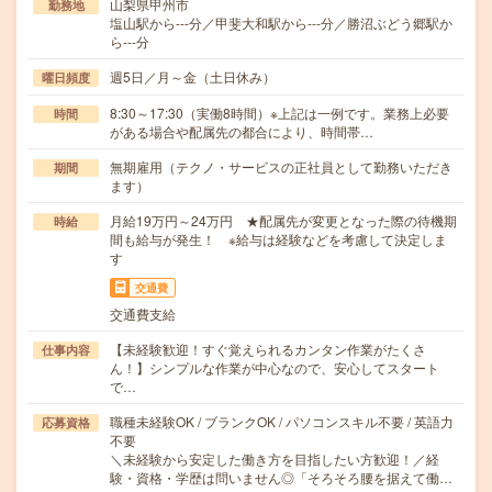
山梨県甲州市
勤務地
塩山駅から---分／甲斐大和駅から---分／勝沼ぶどう郷駅か
ら---分
週5日／月～金（土日休み）
曜日頻度
8:30～17:30（実働8時間）※上記は一例です。業務上必要
時間
がある場合や配属先の都合により、時間帯…
無期雇用（テクノ・サービスの正社員として勤務いただき
期間
ます）
月給19万円～24万円 ★配属先が変更となった際の待機期
時給
間も給与が発生！ ※給与は経験などを考慮して決定しま
す
交通費
交通費支給
【未経験歓迎！すぐ覚えられるカンタン作業がたくさ
仕事内容
ん！】シンプルな作業が中心なので、安心してスタート
で…
職種未経験OK / ブランクOK / パソコンスキル不要 / 英語力
応募資格
不要
＼未経験から安定した働き方を目指したい方歓迎！／経
験・資格・学歴は問いません◎「そろそろ腰を据えて働…