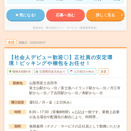
気になる!
応募へ進む
詳しく見る
派遣会社
株式会社テクノ・サービス（無期雇用派遣）
未読
掲載日
2026/08/07
【社会人デビュー歓迎〇】正社員の安定環
境！ピッキングや梱包をお任せ！
職種未経験OK
交通費別途支給あり
土日祝日が休み
派遣
山梨県富士吉田市
勤務地
富士山駅から---分／富士急ハイランド駅から---分／月江寺
駅から---分／下吉田駅から---分／寿駅から---分
週5日／月～金（土日休み）
曜日頻度
8:30～17:30（実働8時間）※上記は一例です。業務上必要
時間
がある場合や配属先の都合により、時間帯…
無期雇用（テクノ・サービスの正社員として勤務いただき
期間
ます）