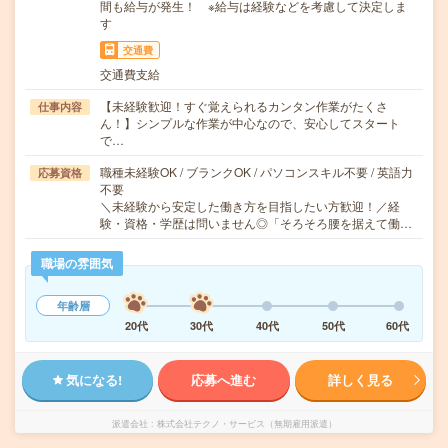
間も給与が発生！ ※給与は経験などを考慮して決定しま
す
交通費
交通費支給
【未経験歓迎！すぐ覚えられるカンタン作業がたくさ
仕事内容
ん！】シンプルな作業が中心なので、安心してスタート
で…
職種未経験OK / ブランクOK / パソコンスキル不要 / 英語力
応募資格
不要
＼未経験から安定した働き方を目指したい方歓迎！／経
験・資格・学歴は問いません◎「そろそろ腰を据えて働…
職場の雰囲気
年齢層
20代
30代
40代
50代
60代
気になる!
応募へ進む
詳しく見る
派遣会社
株式会社テクノ・サービス（無期雇用派遣）