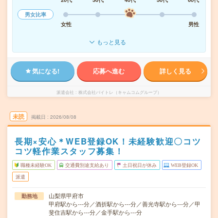
男女比率
女性
男性
もっと見る
気になる!
応募へ進む
詳しく見る
派遣会社
株式会社バイトレ（キャムコムグループ）
未読
掲載日
2026/08/08
長期×安心＊WEB登録OK！未経験歓迎〇コツ
コツ軽作業スタッフ募集！
職種未経験OK
交通費別途支給あり
土日祝日が休み
WEB登録OK
派遣
山梨県甲府市
勤務地
甲府駅から---分／酒折駅から---分／善光寺駅から---分／甲
斐住吉駅から---分／金手駅から---分