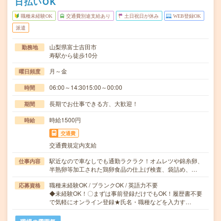
日払いOK
職種未経験OK
交通費別途支給あり
土日祝日が休み
WEB登録OK
派遣
山梨県富士吉田市
勤務地
寿駅から徒歩10分
月～金
曜日頻度
06:00～14:3015:00～00:00
時間
長期でお仕事できる方、大歓迎！
期間
時給1500円
時給
交通費
交通費規定内支給
駅近なので車なしでも通勤ラクラク！オムレツや錦糸卵、
仕事内容
半熟卵等加工された鶏卵食品の仕上げ検査、袋詰め、…
職種未経験OK / ブランクOK / 英語力不要
応募資格
◆未経験OK！〇まずは事前登録だけでもOK！履歴書不要
で気軽にオンライン登録★氏名・職種などを入力す…