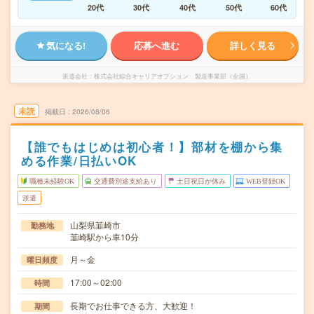
20代
30代
40代
50代
60代
気になる!
応募へ進む
詳しく見る
派遣会社
株式会社綜合キャリアオプション 製造事業部（全国）
未読
掲載日
2026/08/06
【誰でもはじめは初心者！】部材を棚から集
める作業/日払いOK
職種未経験OK
交通費別途支給あり
土日祝日が休み
WEB登録OK
派遣
山梨県韮崎市
勤務地
韮崎駅から車10分
月～金
曜日頻度
17:00～02:00
時間
長期でお仕事できる方、大歓迎！
期間