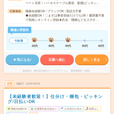
ベート充実！ハーネスケーブル製造、配膳(ピッキン…
職種未経験OK / ブランクOK / 英語力不要
応募資格
◆未経験OK！〇まずは事前登録だけでもOK！履歴書不要
で気軽にオンライン登録★氏名・職種などを入力す…
職場の雰囲気
年齢層
20代
30代
40代
50代
60代
気になる!
応募へ進む
詳しく見る
派遣会社
株式会社綜合キャリアオプション 製造事業部（全国）
未読
掲載日
2026/08/06
【未経験者歓迎！】仕分け・梱包・ピッキン
グ/日払いOK
職種未経験OK
交通費別途支給あり
土日祝日が休み
残業なし