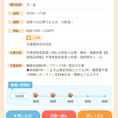
月～金
曜日頻度
09:00～17:45
時間
長期でお仕事できる方、大歓迎！
期間
時給1200～1230円
時給
交通費
交通費規定内支給
半導体製造装置に関わる部材入出庫・梱包・運搬作業【取
仕事内容
扱製品情報】半導体製造装置≪待遇・福利厚生≫・日…
職種未経験OK / ブランクOK / 英語力不要
応募資格
◆未経験OK！〇まずは事前登録だけでもOK！履歴書不要
で気軽にオンライン登録★氏名・職種などを入力す…
職場の雰囲気
年齢層
20代
30代
40代
50代
60代
気になる!
応募へ進む
詳しく見る