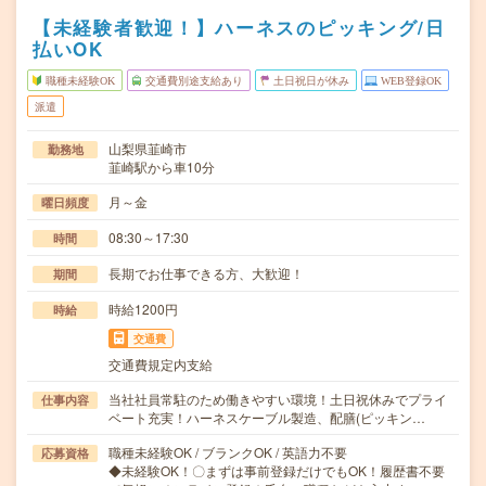
【未経験者歓迎！】ハーネスのピッキング/日
払いOK
職種未経験OK
交通費別途支給あり
土日祝日が休み
WEB登録OK
派遣
山梨県韮崎市
勤務地
韮崎駅から車10分
月～金
曜日頻度
08:30～17:30
時間
長期でお仕事できる方、大歓迎！
期間
時給1200円
時給
交通費
交通費規定内支給
当社社員常駐のため働きやすい環境！土日祝休みでプライ
仕事内容
ベート充実！ハーネスケーブル製造、配膳(ピッキン…
職種未経験OK / ブランクOK / 英語力不要
応募資格
◆未経験OK！〇まずは事前登録だけでもOK！履歴書不要