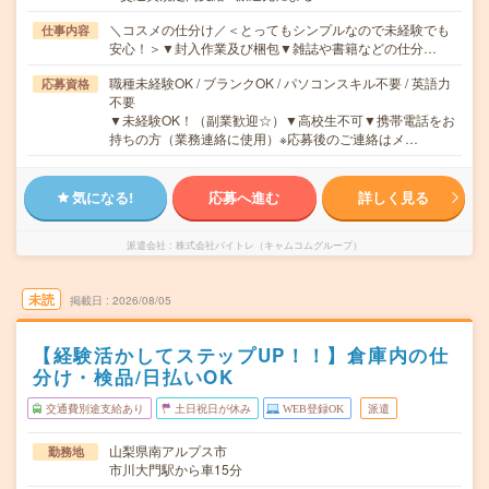
＼コスメの仕分け／＜とってもシンプルなので未経験でも
仕事内容
安心！＞▼封入作業及び梱包▼雑誌や書籍などの仕分…
職種未経験OK / ブランクOK / パソコンスキル不要 / 英語力
応募資格
不要
▼未経験OK！（副業歓迎☆）▼高校生不可▼携帯電話をお
持ちの方（業務連絡に使用）※応募後のご連絡はメ…
気になる!
応募へ進む
詳しく見る
派遣会社
株式会社バイトレ（キャムコムグループ）
未読
掲載日
2026/08/05
【経験活かしてステップUP！！】倉庫内の仕
分け・検品/日払いOK
交通費別途支給あり
土日祝日が休み
WEB登録OK
派遣
山梨県南アルプス市
勤務地
市川大門駅から車15分