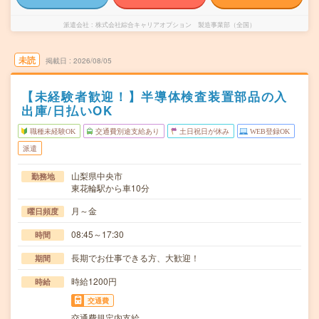
派遣会社
株式会社綜合キャリアオプション 製造事業部（全国）
未読
掲載日
2026/08/05
【未経験者歓迎！】半導体検査装置部品の入
出庫/日払いOK
職種未経験OK
交通費別途支給あり
土日祝日が休み
WEB登録OK
派遣
山梨県中央市
勤務地
東花輪駅から車10分
月～金
曜日頻度
08:45～17:30
時間
長期でお仕事できる方、大歓迎！
期間
時給1200円
時給
交通費
交通費規定内支給