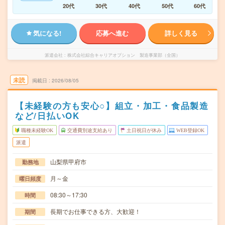
20代
30代
40代
50代
60代
気になる!
応募へ進む
詳しく見る
派遣会社
株式会社綜合キャリアオプション 製造事業部（全国）
未読
掲載日
2026/08/05
【未経験の方も安心○】組立・加工・食品製造
など/日払いOK
職種未経験OK
交通費別途支給あり
土日祝日が休み
WEB登録OK
派遣
山梨県甲府市
勤務地
月～金
曜日頻度
08:30～17:30
時間
長期でお仕事できる方、大歓迎！
期間