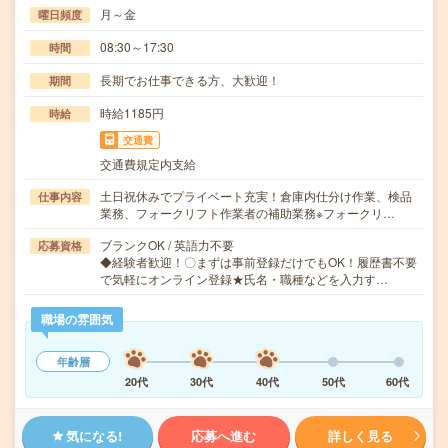
月～金
曜日頻度
08:30～17:30
時間
長期でお仕事できる方、大歓迎！
期間
時給1185円
時給
交通費
交通費規定内支給
土日祝休みでプライベート充実！倉庫内仕分け作業、検品
仕事内容
業務、フォークリフト作業者の補助業務※フォークリ…
ブランクOK / 英語力不要
応募資格
◆経験者歓迎！〇まずは事前登録だけでもOK！履歴書不要
で気軽にオンライン登録★氏名・職種などを入力す…
職場の雰囲気
年齢層
20代
30代
40代
50代
60代
気になる!
応募へ進む
詳しく見る