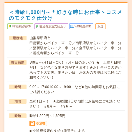
＜時給1,200円～＊好きな時にお仕事＞コスメ
のモクモク仕分け
職種未経験OK
交通費別途支給あり
WEB登録OK
派遣
山梨県甲府市
勤務地
甲府駅からバイク・車---分／南甲府駅からバイク・車---分
／酒折駅からバイク・車---分／金手駅からバイク・車---分
／善光寺駅からバイク・車---分
週0日～/月1日～OK！（月～日のあいだ）★「土曜と日曜
曜日頻度
だけ」など色々な働き方ができます！★お仕事ゼロの週が
あっても大丈夫。働きたい日、お休みの希望はお気軽にご
相談ください！
9:00～17:0010:00～19:00 など■ 他の時間帯もお気軽に
時間
ご相談ください！
単発1日～！ ★勤務開始日や期間はお気軽にご相談くだ
期間
さい！ ＃8月～ ＃9月～
時給1,200円～1,625円
時給
交通費
■ 交通費規定内支給 ※派遣先による