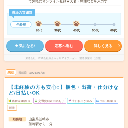
で気軽にオンライン登録★氏名・職種などを入力す…
職場の雰囲気
年齢層
20代
30代
40代
50代
60代
気になる!
応募へ進む
詳しく見る
派遣会社
株式会社綜合キャリアオプション 製造事業部（全国）
未読
掲載日
2026/08/05
【未経験の方も安心○】梱包・出荷・仕分けな
ど/日払いOK
職種未経験OK
交通費別途支給あり
土日祝日が休み
WEB登録OK
派遣
山梨県韮崎市
勤務地
韮崎駅から---分