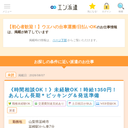
メニュー
気になる!
ログイン
検索
【初心者歓迎！】ウエハの台車運搬/日払いOK
のお仕事情報
は、掲載が終了しています
掲載時の情報は、
ページ下部
からご覧いただけます。
お探しの条件に近い派遣のお仕事
未読
掲載日
2026/08/07
《時間相談OK！》未経験OK！時給1350円！
あんしん長期＊ピッキング＆発送準備
職種未経験OK
交通費別途支給あり
土日祝日が休み
WEB登録OK
派遣
山梨県韮崎市
勤務地
韮崎駅から車7分