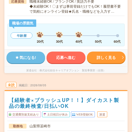
職種未経験OK / ブランクOK / 英語力不要
応募資格
◆未経験OK！〇まずは事前登録だけでもOK！履歴書不要
で気軽にオンライン登録★氏名・職種などを入力す…
職場の雰囲気
年齢層
20代
30代
40代
50代
60代
気になる!
応募へ進む
詳しく見る
派遣会社
株式会社綜合キャリアオプション 製造事業部（全国）
未読
掲載日
2026/08/05
【経験者×ブラッシュUP！！】ダイカスト製
品の最終検査/日払いOK
交通費別途支給あり
土日祝日が休み
WEB登録OK
派遣
山梨県韮崎市
勤務地