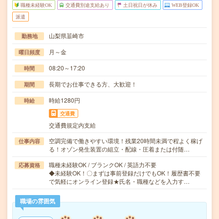
職種未経験OK
交通費別途支給あり
土日祝日が休み
WEB登録OK
派遣
山梨県韮崎市
勤務地
月～金
曜日頻度
08:20～17:20
時間
長期でお仕事できる方、大歓迎！
期間
時給1280円
時給
交通費
交通費規定内支給
空調完備で働きやすい環境！残業20時間未満で程よく稼げ
仕事内容
る！オゾン発生装置の組立・配線・圧着または付随…
職種未経験OK / ブランクOK / 英語力不要
応募資格
◆未経験OK！〇まずは事前登録だけでもOK！履歴書不要
で気軽にオンライン登録★氏名・職種などを入力す…
職場の雰囲気