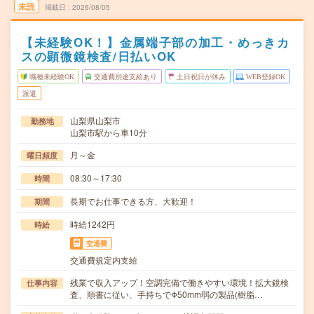
未読
掲載日
2026/08/05
【未経験OK！】金属端子部の加工・めっきカ
スの顕微鏡検査/日払いOK
職種未経験OK
交通費別途支給あり
土日祝日が休み
WEB登録OK
派遣
山梨県山梨市
勤務地
山梨市駅から車10分
月～金
曜日頻度
08:30～17:30
時間
長期でお仕事できる方、大歓迎！
期間
時給1242円
時給
交通費
交通費規定内支給
残業で収入アップ！空調完備で働きやすい環境！拡大鏡検
仕事内容
査、順書に従い、手持ちでΦ50mm弱の製品(樹脂…