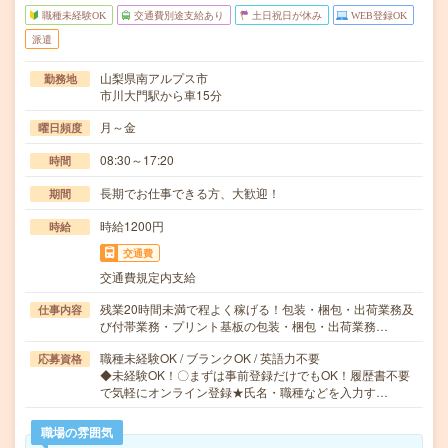
職種未経験OK
交通費別途支給あり
土日祝日が休み
WEB登録OK
派遣
山梨県南アルプス市
勤務地
市川大門駅から車15分
月～金
曜日頻度
08:30～17:20
時間
長期でお仕事できる方、大歓迎！
期間
時給1200円
時給
交通費
交通費規定内支給
残業20時間未満で程よく稼げる！包装・梱包・出荷業務及
仕事内容
び付帯業務・プリント基板の包装・梱包・出荷業務…
職種未経験OK / ブランクOK / 英語力不要
応募資格
◆未経験OK！〇まずは事前登録だけでもOK！履歴書不要
で気軽にオンライン登録★氏名・職種などを入力す…
職場の雰囲気