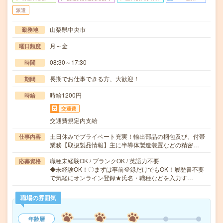
派遣
山梨県中央市
勤務地
月～金
曜日頻度
08:30～17:30
時間
長期でお仕事できる方、大歓迎！
期間
時給1200円
時給
交通費
交通費規定内支給
土日休みでプライベート充実！輸出部品の梱包及び、付帯
仕事内容
業務【取扱製品情報】主に半導体製造装置などの精密…
職種未経験OK / ブランクOK / 英語力不要
応募資格
◆未経験OK！〇まずは事前登録だけでもOK！履歴書不要
で気軽にオンライン登録★氏名・職種などを入力す…
職場の雰囲気
年齢層