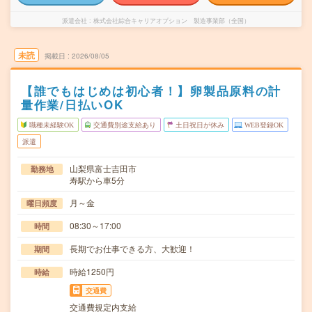
派遣会社
株式会社綜合キャリアオプション 製造事業部（全国）
未読
掲載日
2026/08/05
【誰でもはじめは初心者！】卵製品原料の計
量作業/日払いOK
職種未経験OK
交通費別途支給あり
土日祝日が休み
WEB登録OK
派遣
山梨県富士吉田市
勤務地
寿駅から車5分
月～金
曜日頻度
08:30～17:00
時間
長期でお仕事できる方、大歓迎！
期間
時給1250円
時給
交通費
交通費規定内支給