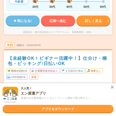
年齢層
20代
30代
40代
50代
60代
気になる!
応募へ進む
詳しく見る
派遣会社
株式会社綜合キャリアオプション 製造事業部（全国）
未読
掲載日
2026/08/05
【未経験OK！ビギナー活躍中！】仕分け・梱
包・ピッキング/日払いOK
職種未経験OK
交通費別途支給あり
土日祝日が休み
残業なし
WEB登録OK
派遣
山梨県富士吉田市
勤務地
大人気！
エン派遣アプリ
月～金
曜日頻度
派遣のお仕事情報がたくさん！プッシュ通知で受け取ろう！
08:00～17:30
時間
アプリをダウンロード
長期でお仕事できる方、大歓迎！
期間