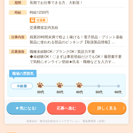
長期でお仕事できる方、大歓迎！
期間
時給1230円
時給
交通費
交通費規定内支給
残業20時間未満で程よく稼げる！電子部品・プリント基板
仕事内容
製品に使われる部品のピッキング【取扱製品情報】…
職種未経験OK / ブランクOK / 英語力不要
応募資格
◆未経験OK！〇まずは事前登録だけでもOK！履歴書不要
で気軽にオンライン登録★氏名・職種などを入力す…
職場の雰囲気
年齢層
20代
30代
40代
50代
60代
気になる!
応募へ進む
詳しく見る
派遣会社
株式会社綜合キャリアオプション 製造事業部（全国）