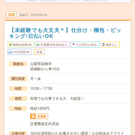
未読
掲載日
2026/08/06
【未経験でも大丈夫＊】仕分け・梱包・ピッ
キング/日払いOK
職種未経験OK
交通費別途支給あり
土日祝日が休み
残業なし
WEB登録OK
派遣
山梨県韮崎市
勤務地
韮崎駅から車10分
月～金
曜日頻度
13:30～17:30
時間
長期でお仕事できる方、大歓迎！
期間
時給1200円
時給
交通費
交通費規定内支給
当社社員常駐のため働きやすい環境！土日祝休みでプライ
仕事内容