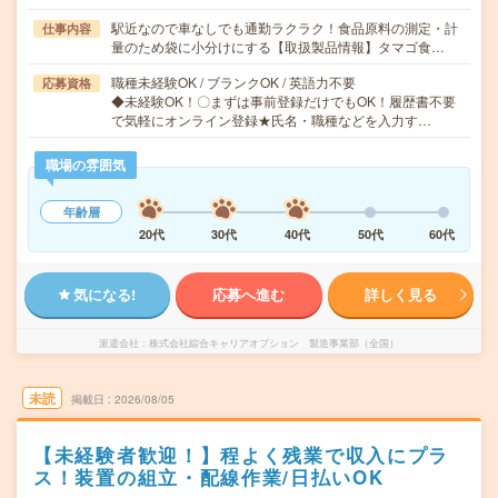
駅近なので車なしでも通勤ラクラク！食品原料の測定・計
仕事内容
量のため袋に小分けにする【取扱製品情報】タマゴ食…
職種未経験OK / ブランクOK / 英語力不要
応募資格
◆未経験OK！〇まずは事前登録だけでもOK！履歴書不要
で気軽にオンライン登録★氏名・職種などを入力す…
職場の雰囲気
年齢層
20代
30代
40代
50代
60代
気になる!
応募へ進む
詳しく見る
派遣会社
株式会社綜合キャリアオプション 製造事業部（全国）
未読
掲載日
2026/08/05
【未経験者歓迎！】程よく残業で収入にプラ
ス！装置の組立・配線作業/日払いOK