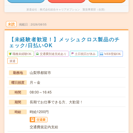
派遣会社
株式会社綜合キャリアオプション 製造事業部（全国）
未読
掲載日
2026/08/05
【未経験者歓迎！】メッシュクロス製品のチ
ェック/日払いOK
職種未経験OK
交通費別途支給あり
土日祝日が休み
WEB登録OK
派遣
山梨県都留市
勤務地
月～金
曜日頻度
08:00～16:45
時間
長期でお仕事できる方、大歓迎！
期間
時給1200円
時給
交通費
交通費規定内支給