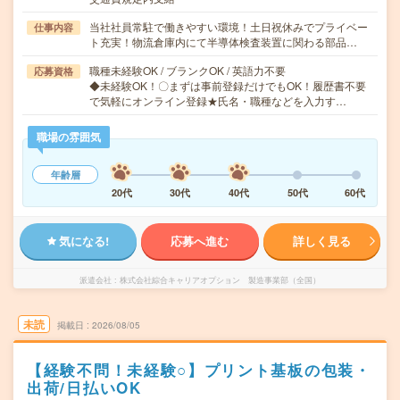
当社社員常駐で働きやすい環境！土日祝休みでプライベー
仕事内容
ト充実！物流倉庫内にて半導体検査装置に関わる部品…
職種未経験OK / ブランクOK / 英語力不要
応募資格
◆未経験OK！〇まずは事前登録だけでもOK！履歴書不要
で気軽にオンライン登録★氏名・職種などを入力す…
職場の雰囲気
年齢層
20代
30代
40代
50代
60代
気になる!
応募へ進む
詳しく見る
派遣会社
株式会社綜合キャリアオプション 製造事業部（全国）
未読
掲載日
2026/08/05
【経験不問！未経験○】プリント基板の包装・
出荷/日払いOK