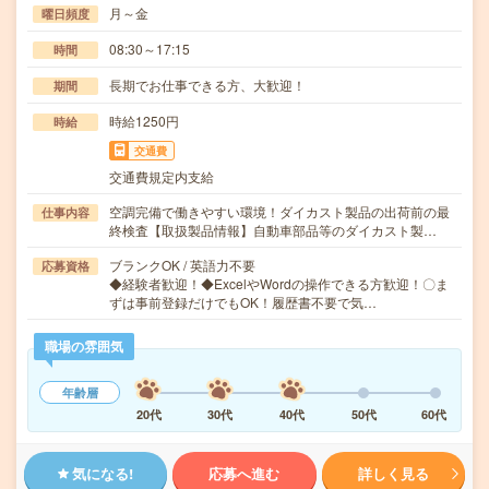
月～金
曜日頻度
08:30～17:15
時間
長期でお仕事できる方、大歓迎！
期間
時給1250円
時給
交通費
交通費規定内支給
空調完備で働きやすい環境！ダイカスト製品の出荷前の最
仕事内容
終検査【取扱製品情報】自動車部品等のダイカスト製…
ブランクOK / 英語力不要
応募資格
◆経験者歓迎！◆ExcelやWordの操作できる方歓迎！〇ま
ずは事前登録だけでもOK！履歴書不要で気…
職場の雰囲気
年齢層
20代
30代
40代
50代
60代
気になる!
応募へ進む
詳しく見る