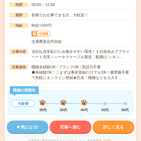
09:00～12:30
時間
長期でお仕事できる方、大歓迎！
期間
時給1200円
時給
交通費
交通費規定内支給
当社社員常駐のため働きやすい環境！土日祝休みでプライ
仕事内容
ベート充実！ハーネスケーブル製造、配膳(ピッキン…
職種未経験OK / ブランクOK / 英語力不要
応募資格
◆未経験OK！〇まずは事前登録だけでもOK！履歴書不要
で気軽にオンライン登録★氏名・職種などを入力す…
職場の雰囲気
年齢層
20代
30代
40代
50代
60代
気になる!
応募へ進む
詳しく見る
派遣会社
株式会社綜合キャリアオプション 製造事業部（全国）