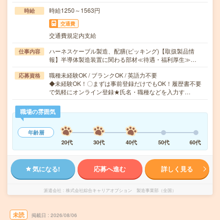
時給1250～1563円
時給
交通費
交通費規定内支給
ハーネスケーブル製造、配膳(ピッキング)【取扱製品情
仕事内容
報】半導体製造装置に関わる部材≪待遇・福利厚生≫…
職種未経験OK / ブランクOK / 英語力不要
応募資格
◆未経験OK！〇まずは事前登録だけでもOK！履歴書不要
で気軽にオンライン登録★氏名・職種などを入力す…
職場の雰囲気
年齢層
20代
30代
40代
50代
60代
気になる!
応募へ進む
詳しく見る
派遣会社
株式会社綜合キャリアオプション 製造事業部（全国）
未読
掲載日
2026/08/06