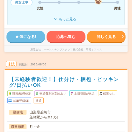
男女比率
女性
男性
もっと見る
気になる!
応募へ進む
詳しく見る
派遣会社
パーソルテンプスタッフ株式会社 甲府オフィス
未読
掲載日
2026/08/06
【未経験者歓迎！】仕分け・梱包・ピッキン
グ/日払いOK
職種未経験OK
交通費別途支給あり
土日祝日が休み
残業なし
WEB登録OK
派遣
山梨県韮崎市
勤務地
韮崎駅から車10分
月～金
曜日頻度