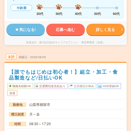
年齢層
20代
30代
40代
50代
60代
気になる!
応募へ進む
詳しく見る
派遣会社
株式会社綜合キャリアオプション 製造事業部（全国）
未読
掲載日
2026/08/05
【誰でもはじめは初心者！】組立・加工・食
品製造など/日払いOK
職種未経験OK
交通費別途支給あり
土日祝日が休み
WEB登録OK
派遣
山梨県都留市
勤務地
月～金
曜日頻度
08:30～17:20
時間