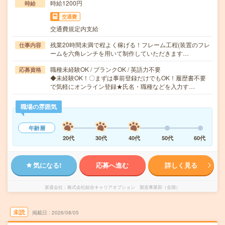
時給1200円
時給
交通費
交通費規定内支給
残業20時間未満で程よく稼げる！フレーム工程(装置のフレ
仕事内容
ームを六角レンチを用いて制作していただきます…
職種未経験OK / ブランクOK / 英語力不要
応募資格
◆未経験OK！〇まずは事前登録だけでもOK！履歴書不要
で気軽にオンライン登録★氏名・職種などを入力す…
職場の雰囲気
年齢層
20代
30代
40代
50代
60代
気になる!
応募へ進む
詳しく見る
派遣会社
株式会社綜合キャリアオプション 製造事業部（全国）
未読
掲載日
2026/08/05