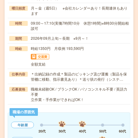
月～金（週5日） ※会社カレンダーあり！長期連休もあり
曜日頻度
ます
09:00～17:10(実働7時間10分 休憩1時間)※8時30分開始相
時間
談可
2026年09月上旬～長期 ※9月～！
期間
時給1350円 月収例 193,590円
時給
交通費
全額支給
＊出納記録の作成＊製品のピッキング及び運搬（製品を保
仕事内容
管棚に移動、指示書見あり）＊送り状の発行（システ…
職種未経験OK / ブランクOK / パソコンスキル不要 / 英語力
応募資格
不要
立作業・手作業ができればOK！
職場の雰囲気
年齢層
20代
30代
40代
50代
60代