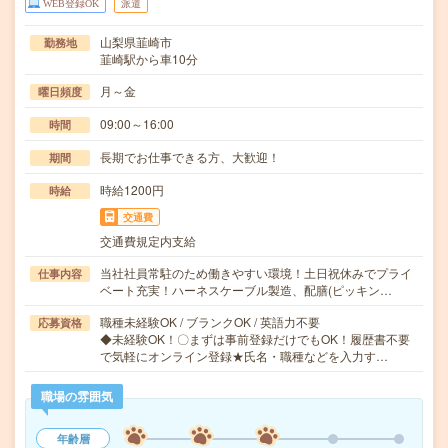
WEB登録OK
派遣
山梨県韮崎市
勤務地
韮崎駅から車10分
月～金
曜日頻度
09:00～16:00
時間
長期でお仕事できる方、大歓迎！
期間
時給1200円
時給
交通費
交通費規定内支給
当社社員常駐のため働きやすい環境！土日祝休みでプライ
仕事内容
ベート充実！ハーネスケーブル製造、配膳(ピッキン…
職種未経験OK / ブランクOK / 英語力不要
応募資格
◆未経験OK！〇まずは事前登録だけでもOK！履歴書不要
で気軽にオンライン登録★氏名・職種などを入力す…
職場の雰囲気
年齢層