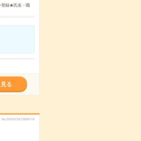
ン登録★氏名・職
く見る
No.SGSIY5213660-T4