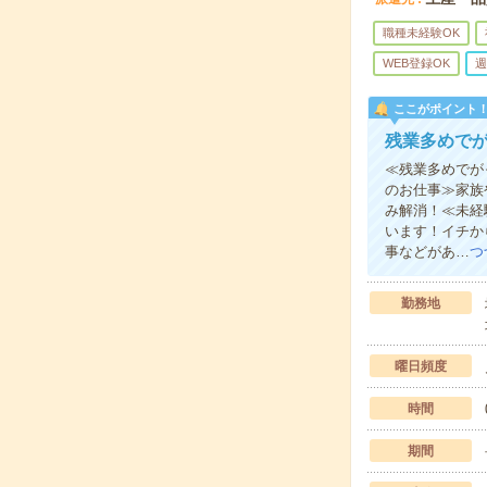
職種未経験OK
WEB登録OK
週
ここがポイント
残業多めで
≪残業多めでが
のお仕事≫家族
み解消！≪未経
います！イチか
事などがあ…
つ
勤務地
曜日頻度
時間
期間