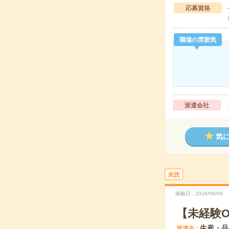
応募資格
職場の雰囲気
派遣会社
気
未読
掲載日
2026/08/08
【未経験O
生産・品
派遣先