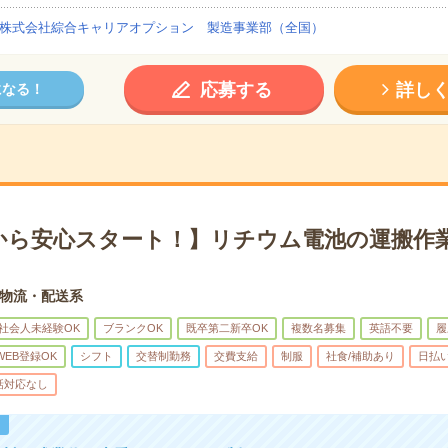
株式会社綜合キャリアオプション 製造事業部（全国）
応募する
詳し
になる！
から安心スタート！】リチウム電池の運搬作業
物流・配送系
社会人未経験OK
ブランクOK
既卒第二新卒OK
複数名募集
英語不要
履
WEB登録OK
シフト
交替制勤務
交費支給
制服
社食/補助あり
日払い
話対応なし
！