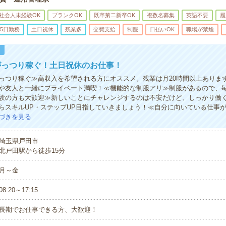
社会人未経験OK
ブランクOK
既卒第二新卒OK
複数名募集
英語不要
履
5日勤務
土日祝休
残業多
交費支給
制服
日払いOK
職場が禁煙
！
がっつり稼ぐ！土日祝休のお仕事！
っつり稼ぐ≫高収入を希望される方にオススメ。残業は月20時間以上ありま
や友人と一緒にプライベート満喫！≪機能的な制服アリ≫制服があるので、
験の方も大歓迎≫新しいことにチャレンジするのは不安だけど、しっかり働
らスキルUP・ステップUP目指していきましょう！≪自分に向いている仕事
づきを見る
埼玉県戸田市
北戸田駅から徒歩15分
月～金
08:20～17:15
長期でお仕事できる方、大歓迎！