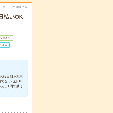
No.SGSIY581862-T4
日払いOK
歴書不要
残業多
週休2日制≫週末
でなければOK
合った期間で働け