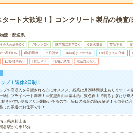
スタート大歓迎！】コンクリート製品の検査/
物流・配送系
社会人未経験OK
ブランクOK
既卒第二新卒OK
複数名募集
英語不要
履
WEB登録OK
週5日勤務
土日祝休
16時前までの仕事
17時前までの仕事
社食/補助あり
日払いOK
職場が禁煙
電話対応なし
！
ップ！週休2日制！
ップ≫高収入を希望される方にオススメ。残業は月20時間以上あります！≪
一緒にプライベート満喫！≪髪型自由≫基本的に髪色自由で明るすぎたり奇抜
)≪動きやすい制服アリ≫制服があるので、毎日の服装の悩み解消！≪自分に
整った派遣のお仕事です！
埼玉県東松山市
熊谷駅から車13分