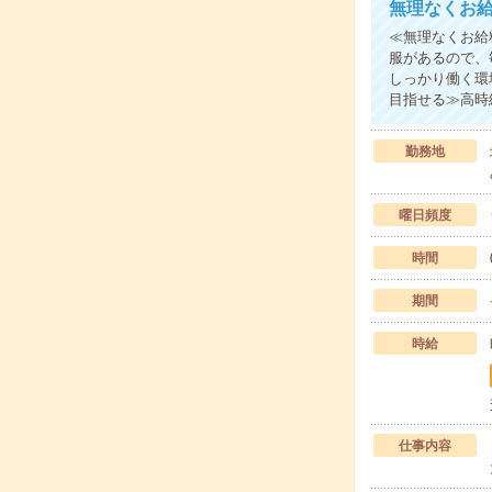
無理なくお
≪無理なくお給
服があるので、
しっかり働く環
目指せる≫高時
勤務地
曜日頻度
時間
期間
時給
仕事内容