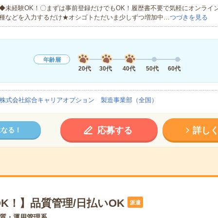
◆未経験OK！〇まずは事前登録だけでもOK！履歴書不要で気軽にオンライ
種などを入力するだけ★オシゴトただいま少しずつ増加中…
つづきを見る
年齢層
20代
30代
40代
50代
60代
株式会社綜合キャリアオプション 製造事業部（全国）
応募する
詳し
になる！
K！】品質管理/日払いOK
派遣
質・運用管理系