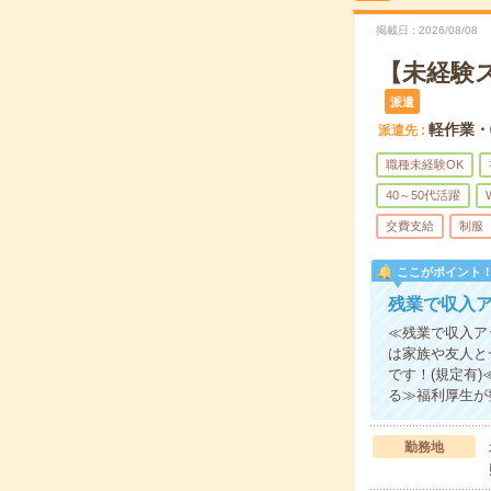
掲載日
2026/08/08
【未経験
派遣
軽作業・
派遣先
職種未経験OK
40～50代活躍
交費支給
制服
ここがポイント
残業で収入ア
≪残業で収入ア
は家族や友人と
です！(規定有
る≫福利厚生が
勤務地