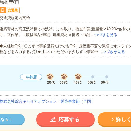
時給1550円
交通費
交通費規定内支給
建築資材の高圧洗浄機での洗浄、ふき取り、検査作業(重量物MAX20kg)持
可。立作業。【取扱製品情報】建築資材≪待遇・福利…
つづきを見る
◆未経験OK！〇まずは事前登録だけでもOK！履歴書不要で気軽にオンライ
種などを入力するだけ★オシゴトただいま少しずつ増加中…
つづきを見る
年齢層
20代
30代
40代
50代
60代
株式会社綜合キャリアオプション 製造事業部（全国）
応募する
詳し
になる！