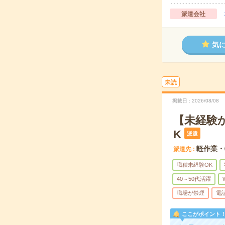
派遣会社
気
未読
掲載日
2026/08/08
【未経験
K
派遣
軽作業・
派遣先
職種未経験OK
40～50代活躍
職場が禁煙
電
ここがポイント