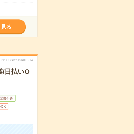
く見る
No.SGSIY5196003-T4
/日払いO
歴書不要
OK