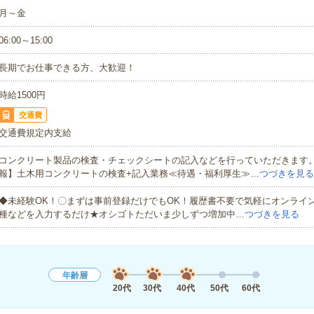
月～金
06:00～15:00
長期でお仕事できる方、大歓迎！
時給1500円
交通費
交通費規定内支給
コンクリート製品の検査・チェックシートの記入などを行っていただきます
報】土木用コンクリートの検査+記入業務≪待遇・福利厚生≫…
つづきを見る
◆未経験OK！〇まずは事前登録だけでもOK！履歴書不要で気軽にオンライ
種などを入力するだけ★オシゴトただいま少しずつ増加中…
つづきを見る
年齢層
20代
30代
40代
50代
60代