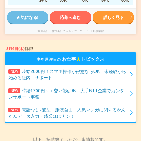
20代
30代
40代
50代
60代
気になる!
応募へ進む
詳しく見る
派遣会社
株式会社ウィルオブ・ワーク FO事業部
8月6日(木)
新着!
お仕事
★
トピックス
事務局注目の
時給2000円！スマホ操作が得意ならOK！未経験から
NEW
始める社内ITサポート
時給1700円～＋交×時短OK！大手NTT企業でカンタ
NEW
ンサポート事務
電話なし×髪型・服装自由！人気マンガに関するかん
NEW
たんデータ入力・残業ほぼナシ！
以下、掲載終了したお仕事情報です。