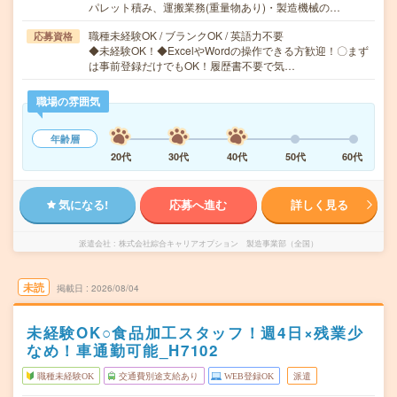
パレット積み、運搬業務(重量物あり)・製造機械の…
職種未経験OK / ブランクOK / 英語力不要
応募資格
◆未経験OK！◆ExcelやWordの操作できる方歓迎！〇まず
は事前登録だけでもOK！履歴書不要で気…
職場の雰囲気
年齢層
20代
30代
40代
50代
60代
気になる!
応募へ進む
詳しく見る
派遣会社
株式会社綜合キャリアオプション 製造事業部（全国）
未読
掲載日
2026/08/04
未経験OK○食品加工スタッフ！週4日×残業少
なめ！車通勤可能_H7102
職種未経験OK
交通費別途支給あり
WEB登録OK
派遣