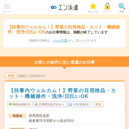
メニュー
気になる!
ログイン
検索
【扶養内ウェルカム！】野菜の目視検品・カット・機械操
作・洗浄/日払いOK
のお仕事情報は、掲載が終了しています
掲載時の情報は、
ページ下部
からご覧いただけます。
お探しの条件に近い派遣のお仕事
未読
掲載日
2026/08/05
【扶養内ウェルカム！】野菜の目視検品・カ
ット・機械操作・洗浄/日払いOK
職種未経験OK
交通費別途支給あり
WEB登録OK
派遣
群馬県邑楽郡
勤務地
板倉東洋大前駅から徒歩30分