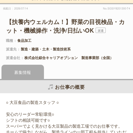
掲載日
2026/07/14
No.SGSIY8201300-T4
【扶養内ウェルカム！】野菜の目視検品・カ
ット・機械操作・洗浄/日払いOK
派遣
職種
食品加工
派遣先
製造・建築・土木・製造技術系
派遣会社
株式会社綜合キャリアオプション 製造事業部（全国）
募集情報
お仕事の概要
○ 大豆食品の製造スタッフ ○
安心のリーダー常駐環境○
シフトの相談可能です○
スーパーでよく見かける大豆製品の製造工場でのお仕事です。
チームで協力しながら、製造ラインの一部工程を担当していただ