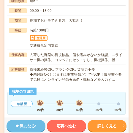
週5日
曜日頻度
09:00～18:00
時間
長期でお仕事できる方、大歓迎！
期間
時給1300円
時給
交通費
交通費規定内支給
入荷した野菜の目視検品、傷や痛みがないか確認。スライ
仕事内容
サー機の操作。コンベアにセットすし、機械操作。機…
職種未経験OK / ブランクOK / 英語力不要
応募資格
◆未経験OK！〇まずは事前登録だけでもOK！履歴書不要
で気軽にオンライン登録★氏名・職種などを入力す…
職場の雰囲気
年齢層
20代
30代
40代
50代
60代
気になる!
応募へ進む
詳しく見る