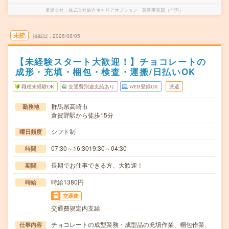
派遣会社
株式会社綜合キャリアオプション 製造事業部（全国）
未読
掲載日
2026/08/05
【未経験スタート大歓迎！】チョコレートの
成形・充填・梱包・検査・運搬/日払いOK
職種未経験OK
交通費別途支給あり
WEB登録OK
派遣
群馬県高崎市
勤務地
倉賀野駅から徒歩15分
シフト制
曜日頻度
07:30～16:3019:30～04:30
時間
長期でお仕事できる方、大歓迎！
期間
時給1380円
時給
交通費
交通費規定内支給
チョコレートの成型業務・成型品の充填作業、梱包作業、
仕事内容