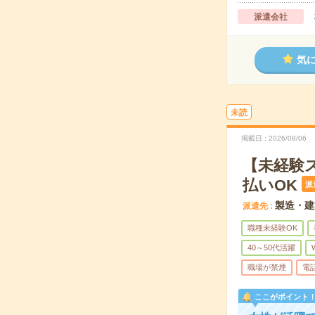
派遣会社
気
未読
掲載日
2026/08/06
【未経験
払いOK
派
製造・建
派遣先
職種未経験OK
40～50代活躍
職場が禁煙
電
ここがポイント