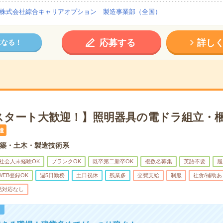
株式会社綜合キャリアオプション 製造事業部（全国）
応募する
詳し
になる！
スタート大歓迎！】照明器具の電ドラ組立・梱
遣
築・土木・製造技術系
社会人未経験OK
ブランクOK
既卒第二新卒OK
複数名募集
英語不要
履
WEB登録OK
週5日勤務
土日祝休
残業多
交費支給
制服
社食/補助あ
話対応なし
！