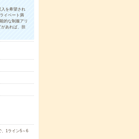
収入を希望され
プライベート満
機能的な制服アリ
どがあれば、担
、1ライン5～6