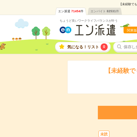
【未経験でも
エン派遣
71454
件
エンバイト
82531
件
ちょうど良いワークライフバランスが叶う
関東版
気になる！リスト
0
保存し
【未経験で
未読