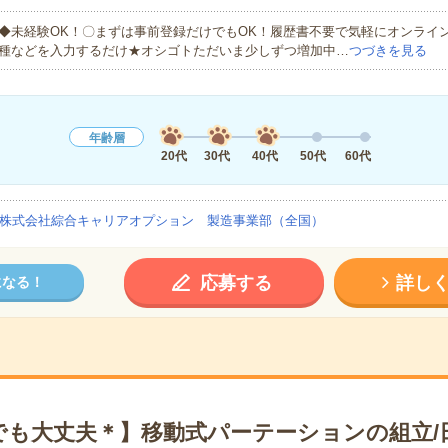
◆未経験OK！〇まずは事前登録だけでもOK！履歴書不要で気軽にオンライ
種などを入力するだけ★オシゴトただいま少しずつ増加中…
つづきを見る
年齢層
20代
30代
40代
50代
60代
株式会社綜合キャリアオプション 製造事業部（全国）
応募する
詳し
になる！
でも大丈夫＊】移動式パーテーションの組立/