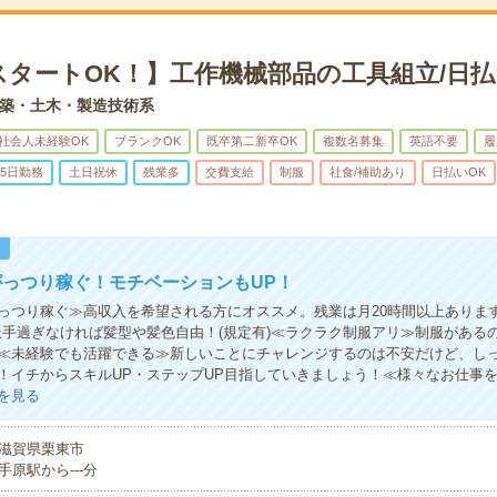
スタートOK！】工作機械部品の工具組立/日払
築・土木・製造技術系
社会人未経験OK
ブランクOK
既卒第二新卒OK
複数名募集
英語不要
履
5日勤務
土日祝休
残業多
交費支給
制服
社食/補助あり
日払いOK
！
っつり稼ぐ！モチベーションもUP！
っつり稼ぐ≫高収入を希望される方にオススメ。残業は月20時間以上ありま
派手過ぎなければ髪型や髪色自由！(規定有)≪ラクラク制服アリ≫制服がある
≪未経験でも活躍できる≫新しいことにチャレンジするのは不安だけど、し
！イチからスキルUP・ステップUP目指していきましょう！≪様々なお仕事
を見る
滋賀県栗東市
手原駅から---分