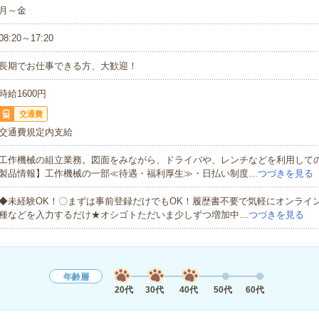
月～金
08:20～17:20
長期でお仕事できる方、大歓迎！
時給1600円
交通費
交通費規定内支給
工作機械の組立業務。図面をみながら、ドライバや、レンチなどを利用して
製品情報】工作機械の一部≪待遇・福利厚生≫・日払い制度…
つづきを見る
◆未経験OK！〇まずは事前登録だけでもOK！履歴書不要で気軽にオンライ
種などを入力するだけ★オシゴトただいま少しずつ増加中…
つづきを見る
年齢層
20代
30代
40代
50代
60代