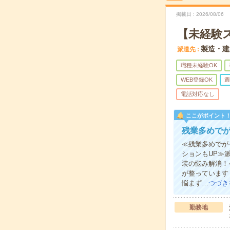
掲載日
2026/08/06
【未経験
製造・建
派遣先
職種未経験OK
WEB登録OK
週
電話対応なし
ここがポイント
残業多めでが
≪残業多めでが
ションもUP≫
装の悩み解消！
が整っています
悩まず…
つづき
勤務地