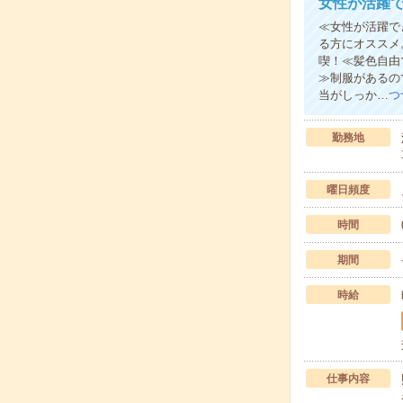
女性が活躍
≪女性が活躍で
る方にオススメ
喫！≪髪色自由
≫制服があるの
当がしっか…
つ
勤務地
曜日頻度
時間
期間
時給
仕事内容