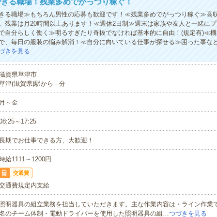
できる職場！残業多めでがっつり稼ぐ！
きる職場≫もちろん男性の応募も歓迎です！≪残業多めでがっつり稼ぐ≫高
。残業は月20時間以上あります！≪週休2日制≫週末は家族や友人と一緒に
で自分らしく働く≫明るすぎたり奇抜でなければ基本的に自由！(規定有)≪
で、毎日の服装の悩み解消！≪自分に向いている仕事が探せる≫困った事な
づきを見る
滋賀県草津市
草津(滋賀県)駅から---分
月～金
08:25～17:25
長期でお仕事できる方、大歓迎！
時給1111～1200円
交通費
交通費規定内支給
照明器具の組立業務を担当していただきます。主な作業内容は・ライン作業で
名のチーム体制・電動ドライバーを使用した照明器具の組…
つづきを見る