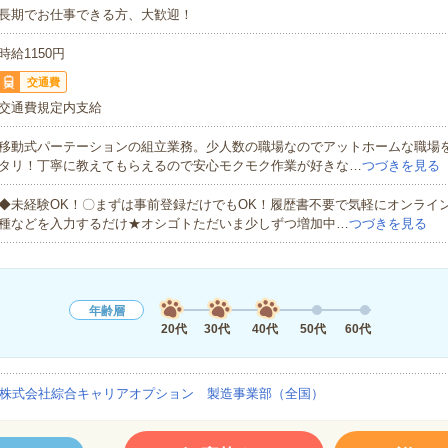
長期でお仕事できる方、大歓迎！
時給1150円
交通費
交通費規定内支給
移動式パーテーションの組立業務。少人数の職場なのでアットホームな職場
タリ！丁寧に教えてもらえるので安心モクモク作業が好きな…
つづきを見る
◆未経験OK！〇まずは事前登録だけでもOK！履歴書不要で気軽にオンライ
種などを入力するだけ★オシゴトただいま少しずつ増加中…
つづきを見る
年齢層
20代
30代
40代
50代
60代
株式会社綜合キャリアオプション 製造事業部（全国）