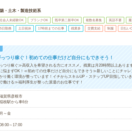
築・土木・製造技術系
社会人未経験OK
ブランクOK
既卒第二新卒OK
複数名募集
英語不要
履
5日勤務
土日祝休
17時前までの仕事
残業多
交費支給
制服
日払い
！
がっつり稼ぐ！初めての仕事だけど自分にもできそう！
っつり稼ぐ≫高収入を希望される方にオススメ。残業は月20時間以上ありま
に悩まずOK！≪初めての仕事だけど自分にもできそう≫新しいことにチャレ
かり働く環境が整っています！イチからスキルUP・ステップUP目指してい
で働ける≫福利厚生が整った派遣のお仕事です！
滋賀県彦根市
稲枝駅から車6分
月～金
08:00～17:00