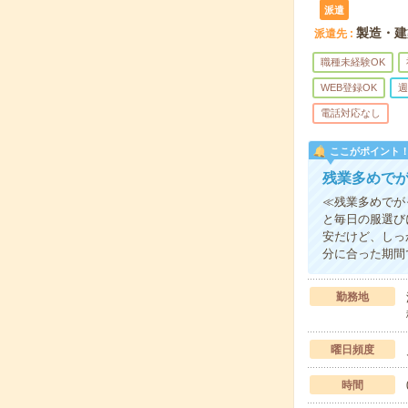
派遣
製造・建
派遣先
職種未経験OK
WEB登録OK
週
電話対応なし
ここがポイント
残業多めで
≪残業多めでが
と毎日の服選び
安だけど、しっ
分に合った期間
勤務地
曜日頻度
時間