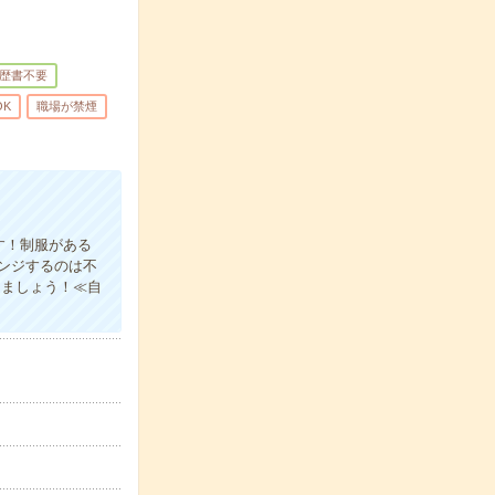
歴書不要
OK
職場が禁煙
す！制服がある
ンジするのは不
きましょう！≪自