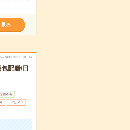
く見る
No.SCOSK5196103-T4
包配膳/日
歴書不要
り
日払いOK