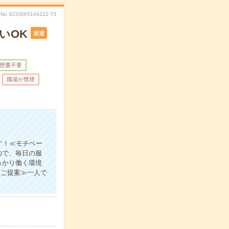
No.SCOSK5144222-T3
いOK
派遣
歴書不要
職場が禁煙
す！≪モチベー
ので、毎日の服
っかり働く環境
をご提案≫一人で