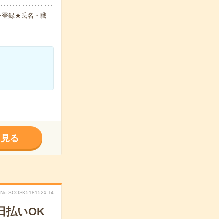
ン登録★氏名・職
く見る
No.SCOSK5181524-T4
日払いOK