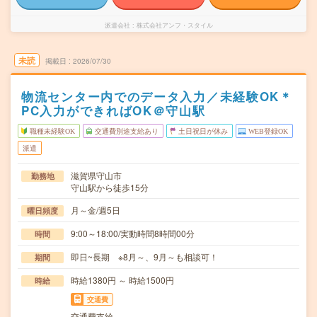
派遣会社
株式会社アンフ・スタイル
未読
掲載日
2026/07/30
物流センター内でのデータ入力／未経験OK＊
PC入力ができればOK＠守山駅
職種未経験OK
交通費別途支給あり
土日祝日が休み
WEB登録OK
派遣
滋賀県守山市
勤務地
守山駅から徒歩15分
月～金/週5日
曜日頻度
9:00～18:00/実動時間8時間00分
時間
即日~長期 ※8月～、9月～も相談可！
期間
時給1380円 ～ 時給1500円
時給
交通費
交通費支給