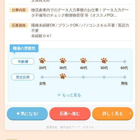
物流倉庫内でのデータ入力事務のお仕事！データ入力デー
仕事内容
タ不備等のチェック郵便物管理 等《オススメPOI…
職種未経験OK / ブランクOK / パソコンスキル不要 / 英語力
応募資格
不要
未経験ＯＫ!
職場の雰囲気
年齢層
20代
30代
40代
50代
60代
男女比率
女性
男性
もっと見る
気になる!
応募へ進む
詳しく見る
派遣会社
株式会社アンフ・スタイル