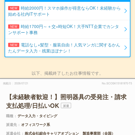
時給2000円！スマホ操作が得意ならOK！未経験から
NEW
始める社内ITサポート
時給1700円～＋交×時短OK！大手NTT企業でカンタ
NEW
ンサポート事務
電話なし×髪型・服装自由！人気マンガに関するかん
NEW
たんデータ入力・残業ほぼナシ！
以下、掲載終了したお仕事情報です。
掲載日
2026/07/21
No.SCOSK15181970-T5
【未経験者歓迎！】照明器具の受発注・請求
支払処理/日払いOK
派遣
職種
データ入力・タイピング
派遣先
オフィスワーク系
派遣会社
株式会社綜合キャリアオプション 製造事業部（全国）