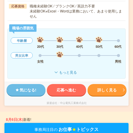
職種未経験OK / ブランクOK / 英語力不要
応募資格
未経験OK※Excel・Wordは業務において、あまり使用しま
せん
職場の雰囲気
年齢層
20代
30代
40代
50代
60代
男女比率
女性
男性
もっと見る
気になる!
応募へ進む
詳しく見る
派遣会社
中山電気工業株式会社
8月6日(木)
新着!
お仕事
★
トピックス
事務局注目の