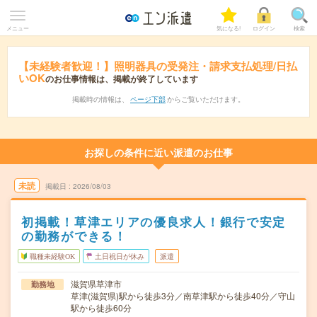
メニュー
気になる!
ログイン
検索
【未経験者歓迎！】照明器具の受発注・請求支払処理/日払
いOK
のお仕事情報は、掲載が終了しています
掲載時の情報は、
ページ下部
からご覧いただけます。
お探しの条件に近い派遣のお仕事
未読
掲載日
2026/08/03
初掲載！草津エリアの優良求人！銀行で安定
の勤務ができる！
職種未経験OK
土日祝日が休み
派遣
滋賀県草津市
勤務地
草津(滋賀県)駅から徒歩3分／南草津駅から徒歩40分／守山
駅から徒歩60分