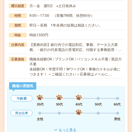
月～金 週5日 ※土日祝休み
曜日頻度
9:00～17:00 （実働7時間、休憩60分）
時間
即日～長期 1年未満の短期は相談ください。
期間
時給1330円
時給
【業務内容】銀行内での電話対応、事務、データ入力業
仕事内容
務。・銀行の代表電話の受電対応、付随する事務処理・…
職種未経験OK / ブランクOK / パソコンスキル不要 / 英語力
応募資格
不要
未経験OK！学歴不問！WワークOK！事務のスキルが身に
つきます！ ＜ご確認ください＞応募後はメールに…
職場の雰囲気
年齢層
20代
30代
40代
50代
60代
男女比率
女性
男性
もっと見る