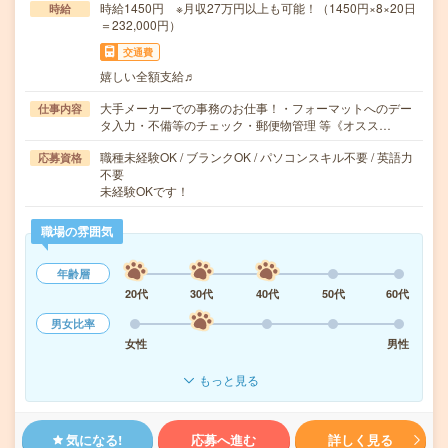
時給1450円 ※月収27万円以上も可能！（1450円×8×20日
時給
＝232,000円）
交通費
嬉しい全額支給♬
大手メーカーでの事務のお仕事！・フォーマットへのデー
仕事内容
タ入力・不備等のチェック・郵便物管理 等《オスス…
職種未経験OK / ブランクOK / パソコンスキル不要 / 英語力
応募資格
不要
未経験OKです！
職場の雰囲気
年齢層
20代
30代
40代
50代
60代
男女比率
女性
男性
もっと見る
気になる!
応募へ進む
詳しく見る