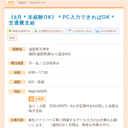
未読
掲載日
2026/07/16
《8月＊未経験OK》＊PC入力できればOK＊
交通費支給
職種未経験OK
交通費別途支給あり
土日祝日が休み
WEB登録OK
派遣
滋賀県大津市
勤務地
瀬田(滋賀県)駅から徒歩9分
月～金／土日祝休み
曜日頻度
8:50～17:30
時間
8月～長期
期間
時給1600円
時給
交通費
あり（上限 月20,000円）6か月定期代を6分割した金額を
毎月支給
✿光ファイバー工事に関連するデータ入力のお仕事をお願
仕事内容
いします。 （最初の2ヶ月間は、簡単な作業を中心…