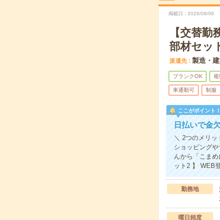
掲載日
2026/08/06
【交替勤
部材セッ
製造・建
派遣先
ブランクOK
複
車通勤可
制服
ここがポイント
日払いで金
＼ 2つのメリッ
ショッピングや
んから「こまめ
ット2 】 WE
勤務地
曜日頻度