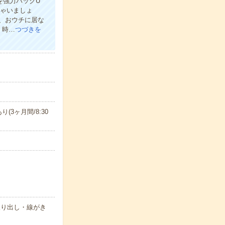
フを強力バックU
ちゃいましょ
で、おウチに居な
く時…
つづきを
り(3ヶ月間/8:30
取り出し・線がき