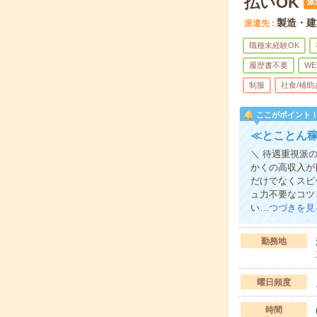
払いOK
派
製造・建
派遣先
職種未経験OK
履歴書不要
WE
制服
社食/補助
ここがポイント
≪とことん稼
＼ 待遇重視派
かくの高収入が
だけでなくスピ
ュ力不要なコツ
い…
つづきを見
勤務地
曜日頻度
時間