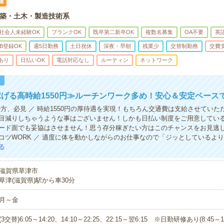
遣
築・土木・製造技術系
社会人未経験OK
ブランクOK
既卒第二新卒OK
複数名募集
OA不要
英
B登録OK
週5日勤務
土日祝休
深夜・早朝
残業少
交替制勤務
交費
あり
日払いOK
電話対応なし
ルーティン
ネットワーク
！
げる高時給1550円≫ルーチンワーク多め！安心＆安定ペース
の方、必見 ／ 時給1550円の厚待遇を実現！もちろん交通費は支給させていた
目減りしちゃうような事はございません！しかも日払い制度をご用意してい
ード面でも妥協はさせません！思う存分稼ぎたい方はこのチャンスをお見逃し
コツWORK ／ 適度に体を動かしながらのお仕事なので「ジッとしているよ
る
滋賀県草津市
草津(滋賀県)駅から車30分
月～金
(3交替)6:05～14:20、14:10～22:25、22:15～翌6:15 ※日勤研修あり(8:45～