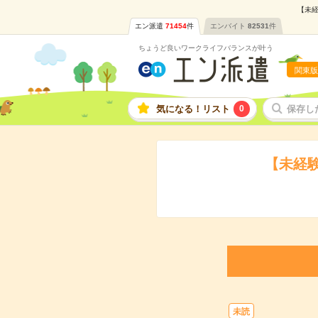
【未経
エン派遣
71454
件
エンバイト
82531
件
ちょうど良いワークライフバランスが叶う
関東版
気になる！リスト
0
保存し
【未経
未読