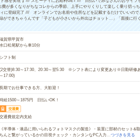
ド感を実現 】/// スピーディにお給料GET /// 日払いでみなさんのおサイ
出費が多くなりがちなコレからの季節、上手にやりくりして楽しく乗り切っ
ーディに登録完了 /// オンラインでお名前や住所などを記載するだけでいいの
録ができちゃうんです「子どもが小さいから外出はチョット…」「面接に行
滋賀県甲賀市
水口松尾駅から車10分
シフト制
(2交替)8:30～17:30、20:30～翌5:30 ※シフト表により変更あり※日勤研修あ
～17:00)
長期でお仕事できる方、大歓迎！
時給1500～1875円 日払いOK！
交通費
交通費規定内支給
《半導体・液晶に用いられるフォトマスクの製造》・装置に部材のセット&
ちんと繋がっているかの目視チェック・カンタンなPC入力…
つづきを見る