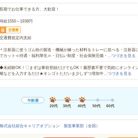
長期でお仕事できる方、大歓迎！
時給1550～1938円
交通費
交通費規定内支給
＊注射器に使うゴム栓の製造・機械が練った材料をトレーに並べる・注射器
でカット≪待遇・福利厚生≫・日払い制度・社会保険完備・…
つづきを見る
◆未経験OK！〇まずは事前登録だけでもOK！履歴書不要で気軽にオンライ
種などを入力するだけ★オシゴトただいま少しずつ増加中…
つづきを見る
年齢層
20代
30代
40代
50代
60代
株式会社綜合キャリアオプション 製造事業部（全国）