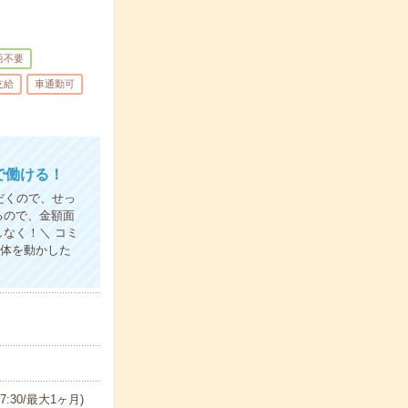
語不要
支給
車通勤可
で働ける！
だくので、せっ
るので、金額面
なく！＼ コミ
り体を動かした
17:30/最大1ヶ月)