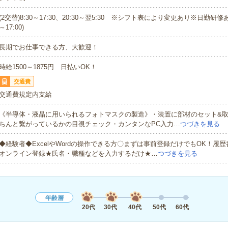
(2交替)8:30～17:30、20:30～翌5:30 ※シフト表により変更あり※日勤研修あ
～17:00)
長期でお仕事できる方、大歓迎！
時給1500～1875円 日払いOK！
交通費
交通費規定内支給
《半導体・液晶に用いられるフォトマスクの製造》・装置に部材のセット&
ちんと繋がっているかの目視チェック・カンタンなPC入力…
つづきを見る
◆経験者◆ExcelやWordの操作できる方〇まずは事前登録だけでもOK！履
オンライン登録★氏名・職種などを入力するだけ★…
つづきを見る
年齢層
20代
30代
40代
50代
60代