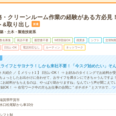
務・クリーンルーム作業の経験がある方必見
ト&取り出し
派遣
築・土木・製造技術系
数名募集
英語不要
履歴書不要
WEB登録OK
残業多
シフト
交替制
日払いOK
電話対応なし
ルーティン
ネットワーク
！
欠ライフとサヨナラ！しかも来社不要！「今スグ始めたい」そ
ト大紹介 ／【 メリット1 】 日払いOK！ ⇒ お好みのタイミングでお給料が
ちょっとしたお出かけに合わせて、おサイフを満タンにできちゃうんですよ
にお給料がもらえるのは、やっぱり助かりますね」なんていう声が聞こえてい
B登録OK！ ⇒ 在宅ワーク中の方もお仕事の合間に “ ポチポチ ” とスマホで…
つ
滋賀県甲賀市
水口松尾駅から車10分
シフト制