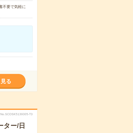
歴書不要で気軽に
く見る
No.SCOSK5139305-T3
ーター/日