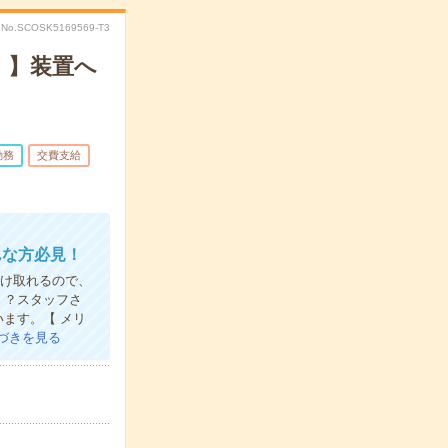
No.SCOSK5169569-T3
！】装置へ
勤務
交費支給
んな方必見！
受け取れるので、
！？スタッフさ
ます。【 メリ
づきを見る