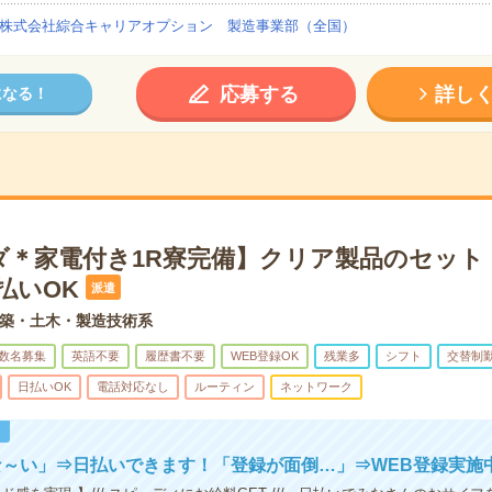
株式会社綜合キャリアオプション 製造事業部（全国）
応募する
詳し
になる！
ダ＊家電付き1R寮完備】クリア製品のセット
払いOK
派遣
築・土木・製造技術系
数名募集
英語不要
履歴書不要
WEB登録OK
残業多
シフト
交替制
日払いOK
電話対応なし
ルーティン
ネットワーク
！
な～い」⇒日払いできます！「登録が面倒…」⇒WEB登録実施