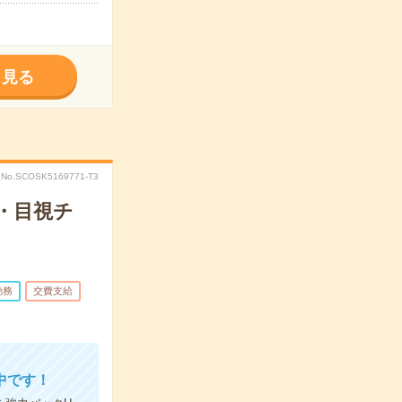
く見る
No.SCOSK5169771-T3
・目視チ
勤務
交費支給
中です！