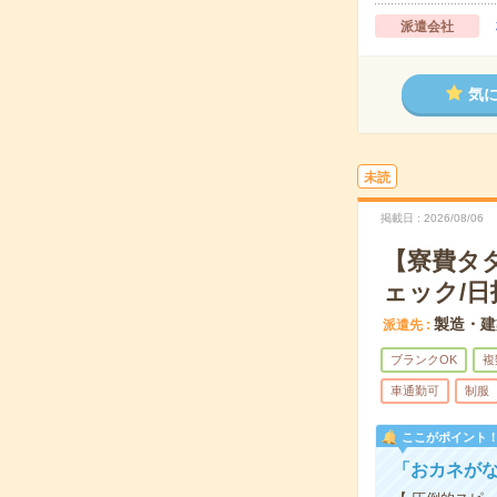
派遣会社
気
未読
掲載日
2026/08/06
【寮費タ
ェック/日
製造・建
派遣先
ブランクOK
複
車通勤可
制服
ここがポイント
「おカネが