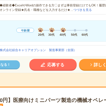
◆経験者◆ExcelやWordの操作できる方〇まずは事前登録だけでもOK！履
オンライン登録★氏名・職種などを入力するだけ★…
つづきを見る
年齢層
20代
30代
40代
50代
60代
株式会社綜合キャリアオプション 製造事業部（全国）
応募する
詳し
になる！
50円】医療向けミニパーツ製造の機械オペレ