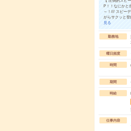
【 圧倒的スピー
P！！なにかと
～！/// スピ
がらサクッと登
見る
勤務地
曜日頻度
時間
期間
時給
仕事内容