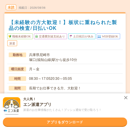
未読
掲載日
2026/08/06
【未経験の方大歓迎！】板状に重ねられた製
品の検査/日払いOK
職種未経験OK
交通費別途支給あり
土日祝日が休み
WEB登録OK
派遣
兵庫県尼崎市
勤務地
塚口(福知山線)駅から徒歩10分
月～金
曜日頻度
08:30～17:0520:30～05:05
時間
長期でお仕事できる方、大歓迎！
期間
時給1350円
時給
大人気！
エン派遣アプリ
交通費
派遣のお仕事情報がたくさん！プッシュ通知で受け取ろう！
交通費規定内支給
二人一組で板状に重ねられた製品を薬品を塗りながら重ね
アプリをダウンロード
仕事内容
ていくお仕事です。一定枚数を重ねたら台車に乗せて…