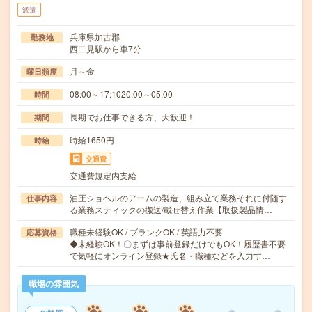
派遣
兵庫県加古郡
勤務地
西二見駅から車7分
月～金
曜日頻度
08:00～17:1020:00～05:00
時間
長期でお仕事できる方、大歓迎！
期間
時給1650円
時給
交通費
交通費規定内支給
油圧ショベルのアームの製造、組み立て業務それに付随す
仕事内容
る業務スティックの搬送/載せ替え作業【取扱製品情…
職種未経験OK / ブランクOK / 英語力不要
応募資格
◆未経験OK！〇まずは事前登録だけでもOK！履歴書不要
で気軽にオンライン登録★氏名・職種などを入力す…
職場の雰囲気