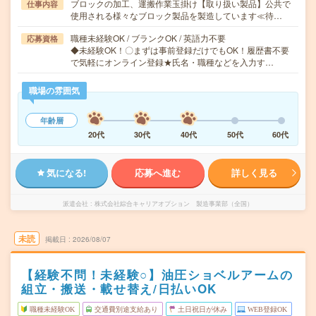
ブロックの加工、運搬作業玉掛け【取り扱い製品】公共で
仕事内容
使用される様々なブロック製品を製造しています≪待…
職種未経験OK / ブランクOK / 英語力不要
応募資格
◆未経験OK！〇まずは事前登録だけでもOK！履歴書不要
で気軽にオンライン登録★氏名・職種などを入力す…
職場の雰囲気
年齢層
20代
30代
40代
50代
60代
気になる!
応募へ進む
詳しく見る
派遣会社
株式会社綜合キャリアオプション 製造事業部（全国）
未読
掲載日
2026/08/07
【経験不問！未経験○】油圧ショベルアームの
組立・搬送・載せ替え/日払いOK
職種未経験OK
交通費別途支給あり
土日祝日が休み
WEB登録OK