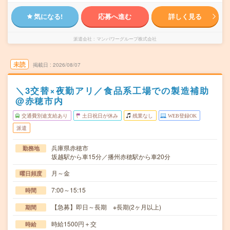
気になる!
応募へ進む
詳しく見る
派遣会社
マンパワーグループ株式会社
未読
掲載日
2026/08/07
＼3交替×夜勤アリ／食品系工場での製造補助
@赤穂市内
交通費別途支給あり
土日祝日が休み
残業なし
WEB登録OK
派遣
兵庫県赤穂市
勤務地
坂越駅から車15分／播州赤穂駅から車20分
月～金
曜日頻度
7:00～15:15
時間
【急募】即日～長期 ※長期(2ヶ月以上)
期間
時給1500円＋交
時給