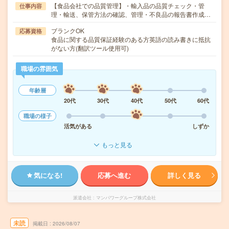
【食品会社での品質管理】・輸入品の品質チェック・管
仕事内容
理・輸送、保管方法の確認、管理・不良品の報告書作成…
ブランクOK
応募資格
食品に関する品質保証経験のある方英語の読み書きに抵抗
がない方(翻訳ツール使用可)
職場の雰囲気
年齢層
20代
30代
40代
50代
60代
職場の様子
活気がある
しずか
もっと見る
気になる!
応募へ進む
詳しく見る
派遣会社
マンパワーグループ株式会社
未読
掲載日
2026/08/07