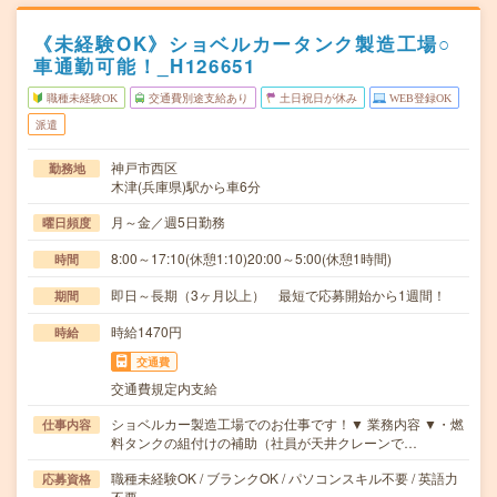
《未経験OK》ショベルカータンク製造工場○
車通勤可能！_H126651
職種未経験OK
交通費別途支給あり
土日祝日が休み
WEB登録OK
派遣
神戸市西区
勤務地
木津(兵庫県)駅から車6分
月～金／週5日勤務
曜日頻度
8:00～17:10(休憩1:10)20:00～5:00(休憩1時間)
時間
即日～長期（3ヶ月以上） 最短で応募開始から1週間！
期間
時給1470円
時給
交通費
交通費規定内支給
ショベルカー製造工場でのお仕事です！▼ 業務内容 ▼・燃
仕事内容
料タンクの組付けの補助（社員が天井クレーンで…
職種未経験OK / ブランクOK / パソコンスキル不要 / 英語力
応募資格
不要