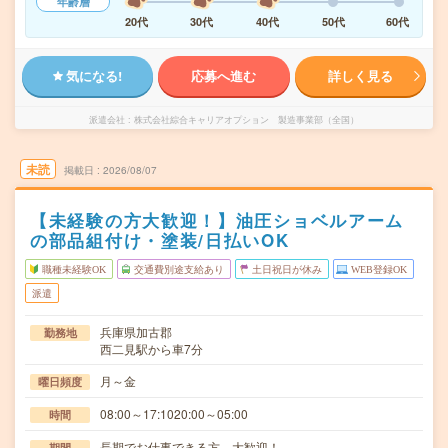
年齢層
20代
30代
40代
50代
60代
気になる!
応募へ進む
詳しく見る
派遣会社
株式会社綜合キャリアオプション 製造事業部（全国）
未読
掲載日
2026/08/07
【未経験の方大歓迎！】油圧ショベルアーム
の部品組付け・塗装/日払いOK
職種未経験OK
交通費別途支給あり
土日祝日が休み
WEB登録OK
派遣
兵庫県加古郡
勤務地
西二見駅から車7分
月～金
曜日頻度
08:00～17:1020:00～05:00
時間
長期でお仕事できる方、大歓迎！
期間