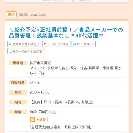
未読
掲載日
2026/08/07
＼紹介予定×正社員前提！／食品メーカーでの
品質管理！残業基本なし＊50代活躍中
交通費別途支給あり
土日祝日が休み
WEB登録OK
正社員への紹介予定派遣
神戸市東灘区
勤務地
マリンパーク駅から徒歩15分／住吉(兵庫県・東海道)駅か
ら車17分
月～金
曜日頻度
9:00～18:00
時間
【急募】即日～長期 ※長期(2ヶ月以上)
期間
時給1700円＋交
時給
交通費
*交通費支給(規定有・月額上限3万円迄)