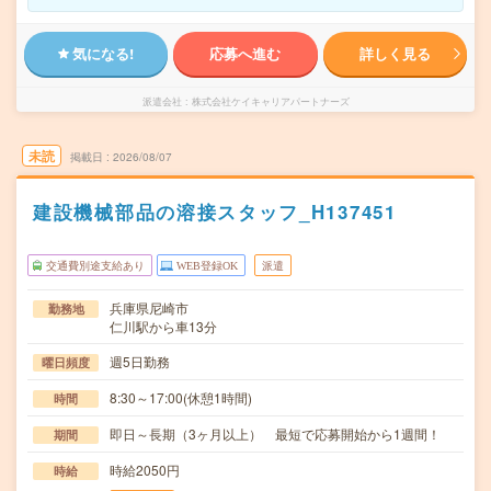
気になる!
応募へ進む
詳しく見る
派遣会社
株式会社ケイキャリアパートナーズ
未読
掲載日
2026/08/07
建設機械部品の溶接スタッフ_H137451
交通費別途支給あり
WEB登録OK
派遣
兵庫県尼崎市
勤務地
仁川駅から車13分
週5日勤務
曜日頻度
8:30～17:00(休憩1時間)
時間
即日～長期（3ヶ月以上） 最短で応募開始から1週間！
期間
時給2050円
時給