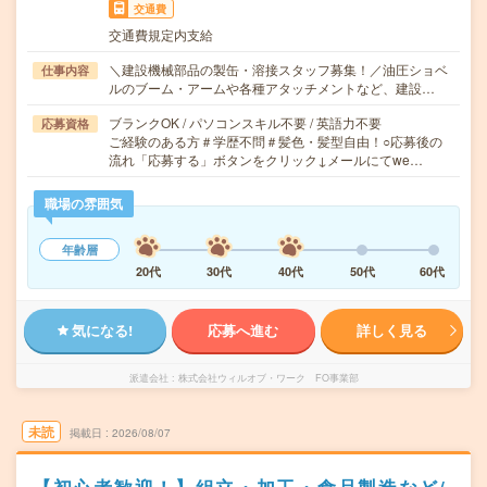
交通費
交通費規定内支給
＼建設機械部品の製缶・溶接スタッフ募集！／油圧ショベ
仕事内容
ルのブーム・アームや各種アタッチメントなど、建設…
ブランクOK / パソコンスキル不要 / 英語力不要
応募資格
ご経験のある方＃学歴不問＃髪色・髪型自由！○応募後の
流れ「応募する」ボタンをクリック↓メールにてwe…
職場の雰囲気
年齢層
20代
30代
40代
50代
60代
気になる!
応募へ進む
詳しく見る
派遣会社
株式会社ウィルオブ・ワーク FO事業部
未読
掲載日
2026/08/07