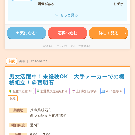
活気がある
しずか
もっと見る
気になる!
応募へ進む
詳しく見る
派遣会社
マンパワーグループ株式会社
未読
掲載日
2026/08/07
男女活躍中！未経験OK！大手メーカーでの機
械組立！@西明石
職種未経験OK
交通費別途支給あり
土日祝日が休み
WEB登録OK
派遣
兵庫県明石市
勤務地
西明石駅から徒歩10分
週5日
曜日頻度
8:00～17:00
時間