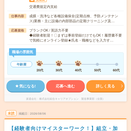
交通費規定内支給
成膜・洗浄など各種設備保全(定期点検、予防メンテナン
仕事内容
ス)業務・主に設備の内部部品の定期クリーニング及…
ブランクOK / 英語力不要
応募資格
◆経験者歓迎！〇まずは事前登録だけでもOK！履歴書不要
で気軽にオンライン登録★氏名・職種などを入力す…
職場の雰囲気
年齢層
20代
30代
40代
50代
60代
気になる!
応募へ進む
詳しく見る
派遣会社
株式会社綜合キャリアオプション 製造事業部（全国）
未読
掲載日
2026/08/06
【経験者向けマイスターワーク！】組立・加