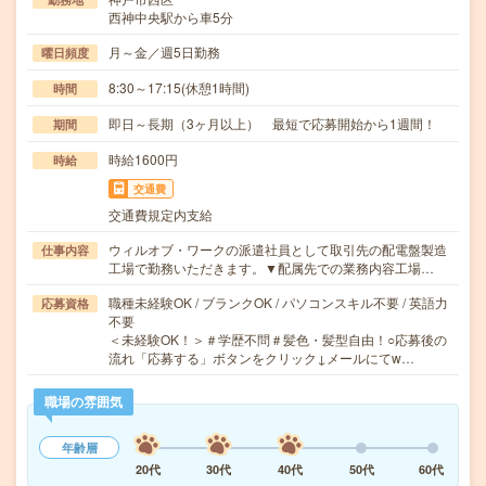
西神中央駅から車5分
月～金／週5日勤務
曜日頻度
8:30～17:15(休憩1時間)
時間
即日～長期（3ヶ月以上） 最短で応募開始から1週間！
期間
時給1600円
時給
交通費
交通費規定内支給
ウィルオブ・ワークの派遣社員として取引先の配電盤製造
仕事内容
工場で勤務いただきます。▼配属先での業務内容工場…
職種未経験OK / ブランクOK / パソコンスキル不要 / 英語力
応募資格
不要
＜未経験OK！＞＃学歴不問＃髪色・髪型自由！○応募後の
流れ「応募する」ボタンをクリック↓メールにてw…
職場の雰囲気
年齢層
20代
30代
40代
50代
60代