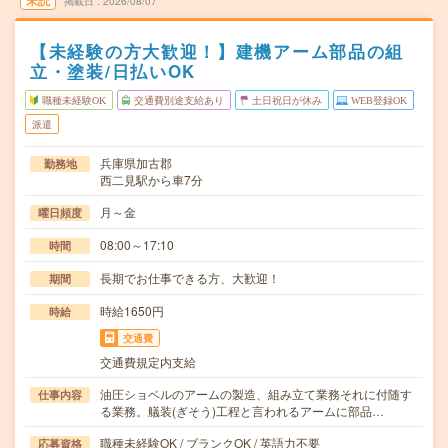
未読
掲載日
2026/08/07
【未経験の方大歓迎！】建機アーム部品の組
立・塗装/日払いOK
職種未経験OK
交通費別途支給あり
土日祝日が休み
WEB登録OK
派遣
兵庫県加古郡
勤務地
西二見駅から車7分
月～金
曜日頻度
08:00～17:10
時間
長期でお仕事できる方、大歓迎！
期間
時給1650円
時給
交通費
交通費規定内支給
油圧ショベルのアームの製造、組み立て業務それに付随す
仕事内容
る業務。艤装(ぎそう)工程と言われるアームに部品…
職種未経験OK / ブランクOK / 英語力不要
応募資格