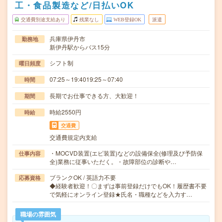
工・食品製造など/日払いOK
交通費別途支給あり
残業なし
WEB登録OK
派遣
兵庫県伊丹市
勤務地
新伊丹駅からバス15分
シフト制
曜日頻度
07:25～19:4019:25～07:40
時間
長期でお仕事できる方、大歓迎！
期間
時給2550円
時給
交通費
交通費規定内支給
・MOCVD装置(エピ装置)などの設備保全(修理及び予防保
仕事内容
全)業務に従事いただく。・故障部位の診断や…
ブランクOK / 英語力不要
応募資格
◆経験者歓迎！〇まずは事前登録だけでもOK！履歴書不要
で気軽にオンライン登録★氏名・職種などを入力す…
職場の雰囲気