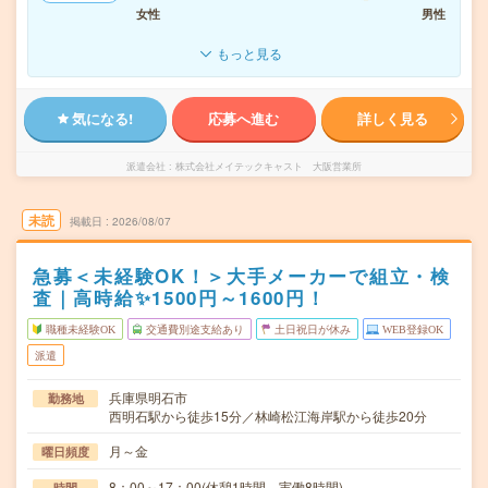
女性
男性
もっと見る
気になる!
応募へ進む
詳しく見る
派遣会社
株式会社メイテックキャスト 大阪営業所
未読
掲載日
2026/08/07
急募＜未経験OK！＞大手メーカーで組立・検
査｜高時給✨1500円～1600円！
職種未経験OK
交通費別途支給あり
土日祝日が休み
WEB登録OK
派遣
兵庫県明石市
勤務地
西明石駅から徒歩15分／林崎松江海岸駅から徒歩20分
月～金
曜日頻度
8：00～17：00(休憩1時間、実働8時間)
時間