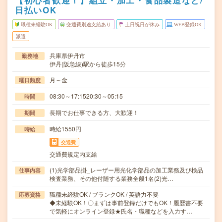
【初心者歓迎！】組立・加工・食品製造など/
日払いOK
職種未経験OK
交通費別途支給あり
土日祝日が休み
WEB登録OK
派遣
兵庫県伊丹市
勤務地
伊丹(阪急線)駅から徒歩15分
月～金
曜日頻度
08:30～17:1520:30～05:15
時間
長期でお仕事できる方、大歓迎！
期間
時給1550円
時給
交通費
交通費規定内支給
(1)光学部品掛_レーザー用光化学部品の加工業務及び検品
仕事内容
検査業務、その他付随する業務全般1名(2)光…
職種未経験OK / ブランクOK / 英語力不要
応募資格
◆未経験OK！〇まずは事前登録だけでもOK！履歴書不要
で気軽にオンライン登録★氏名・職種などを入力す…