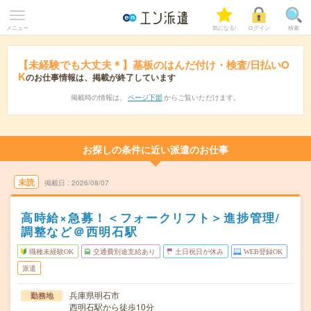
メニュー
気になる!
ログイン
検索
【未経験でも大丈夫＊】基板のはんだ付け・検査/日払いO
K
のお仕事情報は、掲載が終了しています
掲載時の情報は、
ページ下部
からご覧いただけます。
お探しの条件に近い派遣のお仕事
未読
掲載日
2026/08/07
高時給×急募！＜フォークリフト＞進捗管理/
調整など＠西明石駅
職種未経験OK
交通費別途支給あり
土日祝日が休み
WEB登録OK
派遣
兵庫県明石市
勤務地
西明石駅から徒歩10分