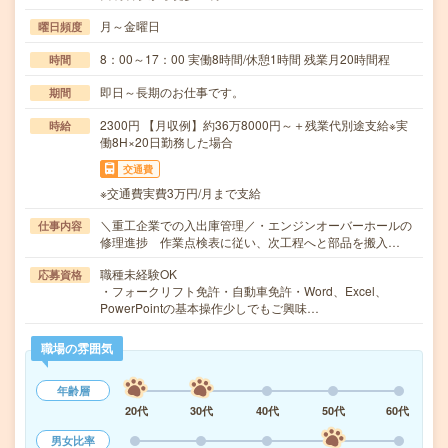
月～金曜日
曜日頻度
8：00～17：00 実働8時間/休憩1時間 残業月20時間程
時間
即日～長期のお仕事です。
期間
2300円 【月収例】約36万8000円～＋残業代別途支給※実
時給
働8H×20日勤務した場合
交通費
※交通費実費3万円/月まで支給
＼重工企業での入出庫管理／・エンジンオーバーホールの
仕事内容
修理進捗 作業点検表に従い、次工程へと部品を搬入…
職種未経験OK
応募資格
・フォークリフト免許・自動車免許・Word、Excel、
PowerPointの基本操作少しでもご興味…
職場の雰囲気
年齢層
20代
30代
40代
50代
60代
男女比率