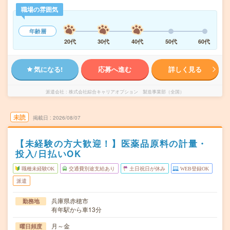
職場の雰囲気
年齢層
20代
30代
40代
50代
60代
気になる!
応募へ進む
詳しく見る
派遣会社
株式会社綜合キャリアオプション 製造事業部（全国）
未読
掲載日
2026/08/07
【未経験の方大歓迎！】医薬品原料の計量・
投入/日払いOK
職種未経験OK
交通費別途支給あり
土日祝日が休み
WEB登録OK
派遣
兵庫県赤穂市
勤務地
有年駅から車13分
月～金
曜日頻度