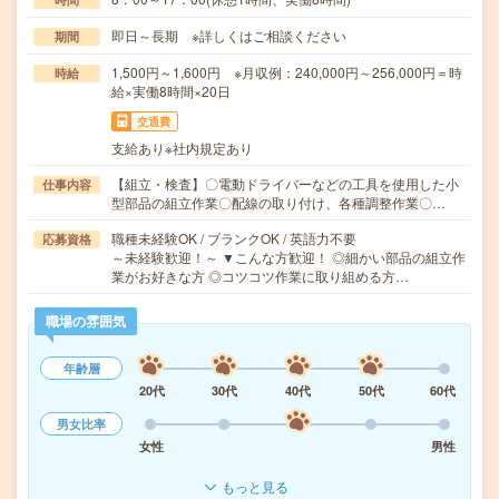
即日～長期 ※詳しくはご相談ください
期間
1,500円～1,600円 ※月収例：240,000円～256,000円＝時
時給
給×実働8時間×20日
交通費
支給あり※社内規定あり
【組立・検査】〇電動ドライバーなどの工具を使用した小
仕事内容
型部品の組立作業〇配線の取り付け、各種調整作業〇…
職種未経験OK / ブランクOK / 英語力不要
応募資格
～未経験歓迎！～ ▼こんな方歓迎！ ◎細かい部品の組立作
業がお好きな方 ◎コツコツ作業に取り組める方…
職場の雰囲気
年齢層
20代
30代
40代
50代
60代
男女比率
女性
男性
もっと見る