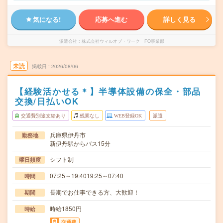
気になる!
応募へ進む
詳しく見る
派遣会社
株式会社ウィルオブ・ワーク FO事業部
未読
掲載日
2026/08/06
【経験活かせる＊】半導体設備の保全・部品
交換/日払いOK
交通費別途支給あり
残業なし
WEB登録OK
派遣
兵庫県伊丹市
勤務地
新伊丹駅からバス15分
シフト制
曜日頻度
07:25～19:4019:25～07:40
時間
長期でお仕事できる方、大歓迎！
期間
時給1850円
時給
交通費