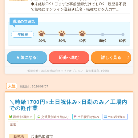
◆未経験OK！〇まずは事前登録だけでもOK！履歴書不要
で気軽にオンライン登録★氏名・職種などを入力す…
職場の雰囲気
年齢層
20代
30代
40代
50代
60代
気になる!
応募へ進む
詳しく見る
派遣会社
株式会社綜合キャリアオプション 製造事業部（全国）
未読
掲載日
2026/08/07
＼時給1700円×土日祝休み×日勤のみ／工場内
での軽作業
職種未経験OK
交通費別途支給あり
土日祝日が休み
WEB登録OK
派遣
兵庫県姫路市
勤務地