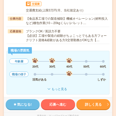
交通費
交通費支給(上限3万円/月、当社規定あり)
【食品系工場での製造補助】機械オペレーション(材料投入
仕事内容
など)梱包作業(10～20kgくらい)パレット…
ブランクOK / 英語力不要
応募資格
【必須】工場や製造の経験がちょこっとでもある方フォー
クリフト資格&経験がある方3交替勤務がOKな方【…
職場の雰囲気
年齢層
20代
30代
40代
50代
60代
職場の様子
活気がある
しずか
もっと見る
気になる!
応募へ進む
詳しく見る
派遣会社
マンパワーグループ株式会社