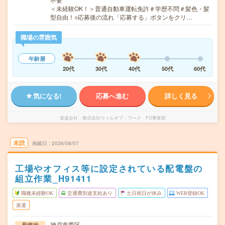
＜未経験OK！＞普通自動車運転免許＃学歴不問＃髪色・髪
型自由！○応募後の流れ「応募する」ボタンをクリ…
職場の雰囲気
年齢層
20代
30代
40代
50代
60代
気になる!
応募へ進む
詳しく見る
派遣会社
株式会社ウィルオブ・ワーク FO事業部
未読
掲載日
2026/08/07
工場やオフィス等に設定されている配電盤の
組立作業_H91411
職種未経験OK
交通費別途支給あり
土日祝日が休み
WEB登録OK
派遣
神戸市西区
勤務地