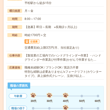
平松駅から徒歩15分
月～金
曜日頻度
8:00～17:00
時間
【急募】即日～長期 ※長期(2ヶ月以上)
期間
時給1700円＋交
時給
交通費
交通費支給(上限3万円/月、当社規定あり)
【製造業の工場内でのハンドグラインダー作業】・ハンド
仕事内容
グラインダー作業及び付帯作業(かがんで作業するた…
職種未経験OK / ブランクOK / 英語力不要
応募資格
特別な経験は必要ありません!※フォークリフト(カウンター
タイプ)、床上操作式クレーン、玉掛(1t以上…
職場の雰囲気
年齢層
20代
30代
40代
50代
60代
職場の様子