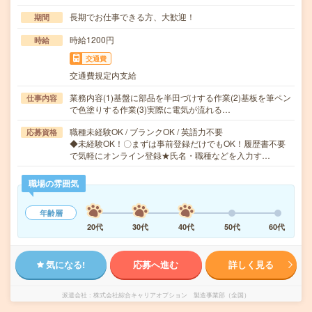
長期でお仕事できる方、大歓迎！
期間
時給1200円
時給
交通費
交通費規定内支給
業務内容(1)基盤に部品を半田づけする作業(2)基板を筆ペン
仕事内容
で色塗りする作業(3)実際に電気が流れる…
職種未経験OK / ブランクOK / 英語力不要
応募資格
◆未経験OK！〇まずは事前登録だけでもOK！履歴書不要
で気軽にオンライン登録★氏名・職種などを入力す…
職場の雰囲気
年齢層
20代
30代
40代
50代
60代
気になる!
応募へ進む
詳しく見る
派遣会社
株式会社綜合キャリアオプション 製造事業部（全国）