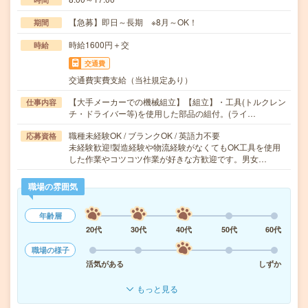
【急募】即日～長期 ※8月～OK！
期間
時給1600円＋交
時給
交通費
交通費実費支給（当社規定あり）
【大手メーカーでの機械組立】【組立】・工具(トルクレン
仕事内容
チ・ドライバー等)を使用した部品の組付。(ライ…
職種未経験OK / ブランクOK / 英語力不要
応募資格
未経験歓迎!製造経験や物流経験がなくてもOK工具を使用
した作業やコツコツ作業が好きな方歓迎です。男女…
職場の雰囲気
年齢層
20代
30代
40代
50代
60代
職場の様子
活気がある
しずか
もっと見る