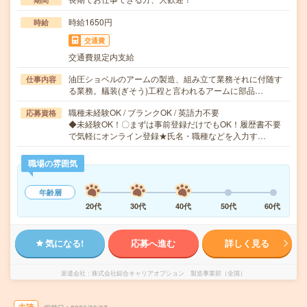
時給1650円
時給
交通費
交通費規定内支給
油圧ショベルのアームの製造、組み立て業務それに付随す
仕事内容
る業務。艤装(ぎそう)工程と言われるアームに部品…
職種未経験OK / ブランクOK / 英語力不要
応募資格
◆未経験OK！〇まずは事前登録だけでもOK！履歴書不要
で気軽にオンライン登録★氏名・職種などを入力す…
職場の雰囲気
年齢層
20代
30代
40代
50代
60代
気になる!
応募へ進む
詳しく見る
派遣会社
株式会社綜合キャリアオプション 製造事業部（全国）