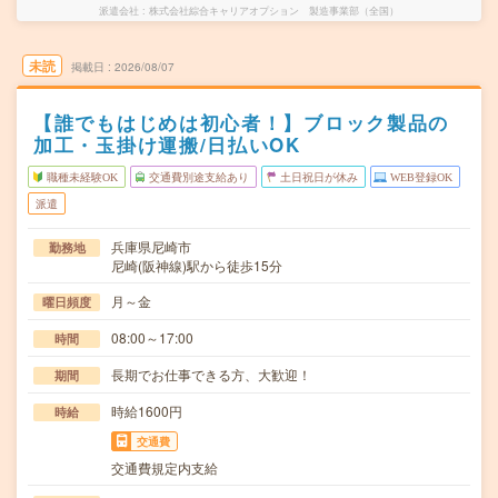
派遣会社
株式会社綜合キャリアオプション 製造事業部（全国）
未読
掲載日
2026/08/07
【誰でもはじめは初心者！】ブロック製品の
加工・玉掛け運搬/日払いOK
職種未経験OK
交通費別途支給あり
土日祝日が休み
WEB登録OK
派遣
兵庫県尼崎市
勤務地
尼崎(阪神線)駅から徒歩15分
月～金
曜日頻度
08:00～17:00
時間
長期でお仕事できる方、大歓迎！
期間
時給1600円
時給
交通費
交通費規定内支給