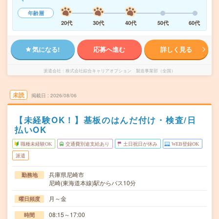
年齢層
20代
30代
40代
50代
60代
気になる!
応募へ進む
詳しく見る
派遣会社
株式会社綜合キャリアオプション 製造事業部（全国）
未読
掲載日
2026/08/06
【未経験OK！】基板のはんだ付け・検査/日
払いOK
職種未経験OK
交通費別途支給あり
土日祝日が休み
WEB登録OK
派遣
兵庫県尼崎市
勤務地
尼崎(東海道本線)駅からバス10分
月～金
曜日頻度
08:15～17:00
時間