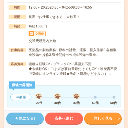
12:00～20:2520:30～04:5508:30～16:55
時間
長期でお仕事できる方、大歓迎！
期間
時給1580円
時給
交通費
交通費規定内支給
医薬品の製造業務1.原料の計量、運搬、投入作業2.各種製
仕事内容
造設備の操作3.製造記録の作成4.設備の製造…
職種未経験OK / ブランクOK / 英語力不要
応募資格
◆未経験OK！〇まずは事前登録だけでもOK！履歴書不要
で気軽にオンライン登録★氏名・職種などを入力す…
職場の雰囲気
年齢層
20代
30代
40代
50代
60代
気になる!
応募へ進む
詳しく見る