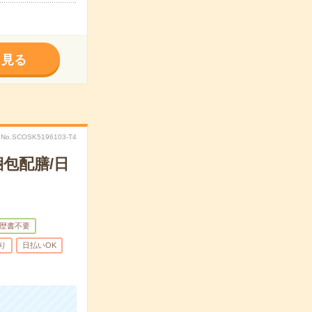
く見る
No.SCOSK5196103-T4
包配膳/日
歴書不要
り
日払いOK