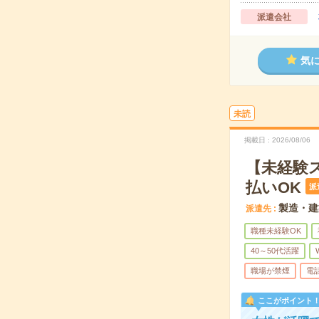
派遣会社
気
未読
掲載日
2026/08/06
【未経験
払いOK
派
製造・建
派遣先
職種未経験OK
40～50代活躍
職場が禁煙
電
ここがポイント