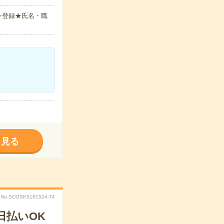
ン登録★氏名・職
く見る
No.SCOSK5181524-T4
日払いOK