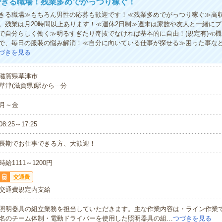
できる職場！残業多めでがっつり稼ぐ！
きる職場≫もちろん男性の応募も歓迎です！≪残業多めでがっつり稼ぐ≫高
。残業は月20時間以上あります！≪週休2日制≫週末は家族や友人と一緒に
で自分らしく働く≫明るすぎたり奇抜でなければ基本的に自由！(規定有)≪
で、毎日の服装の悩み解消！≪自分に向いている仕事が探せる≫困った事な
づきを見る
滋賀県草津市
草津(滋賀県)駅から---分
月～金
08:25～17:25
長期でお仕事できる方、大歓迎！
時給1111～1200円
交通費
交通費規定内支給
照明器具の組立業務を担当していただきます。主な作業内容は・ライン作業で
名のチーム体制・電動ドライバーを使用した照明器具の組…
つづきを見る