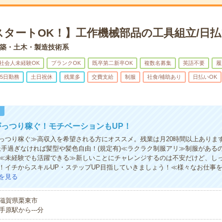
スタートOK！】工作機械部品の工具組立/日払
築・土木・製造技術系
社会人未経験OK
ブランクOK
既卒第二新卒OK
複数名募集
英語不要
履
5日勤務
土日祝休
残業多
交費支給
制服
社食/補助あり
日払いOK
！
っつり稼ぐ！モチベーションもUP！
っつり稼ぐ≫高収入を希望される方にオススメ。残業は月20時間以上ありま
派手過ぎなければ髪型や髪色自由！(規定有)≪ラクラク制服アリ≫制服がある
≪未経験でも活躍できる≫新しいことにチャレンジするのは不安だけど、し
！イチからスキルUP・ステップUP目指していきましょう！≪様々なお仕事
を見る
滋賀県栗東市
手原駅から---分