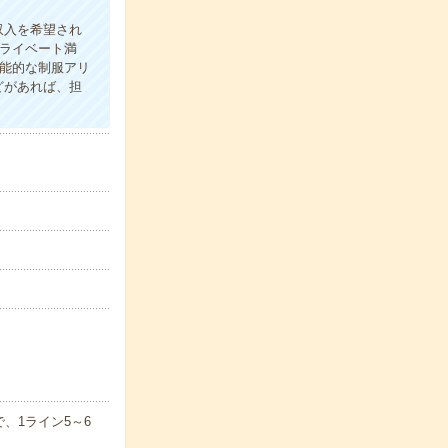
収入を希望され
プライベート満
機能的な制服アリ
どがあれば、担
、1ライン5～6