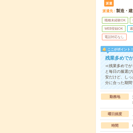
派遣
製造・建
派遣先
職種未経験OK
WEB登録OK
週
電話対応なし
ここがポイント
残業多めで
≪残業多めでが
と毎日の服選び
安だけど、しっ
分に合った期間
勤務地
曜日頻度
時間