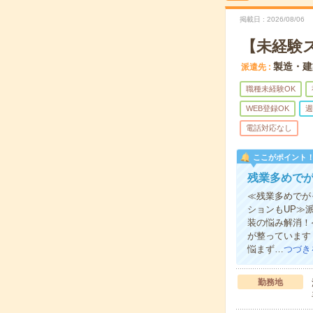
掲載日
2026/08/06
【未経験
製造・建
派遣先
職種未経験OK
WEB登録OK
週
電話対応なし
ここがポイント
残業多めでが
≪残業多めでが
ションもUP≫
装の悩み解消！
が整っています
悩まず…
つづき
勤務地