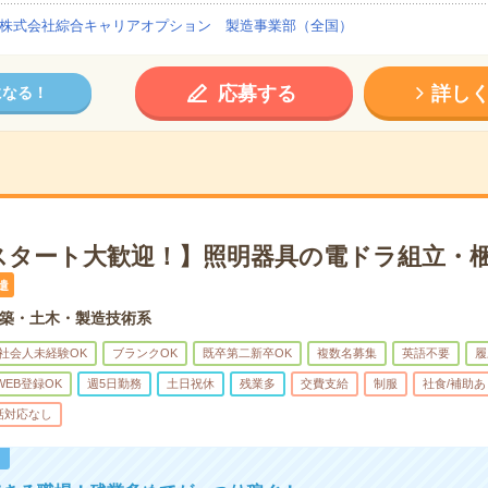
株式会社綜合キャリアオプション 製造事業部（全国）
応募する
詳し
になる！
スタート大歓迎！】照明器具の電ドラ組立・梱
遣
築・土木・製造技術系
社会人未経験OK
ブランクOK
既卒第二新卒OK
複数名募集
英語不要
履
WEB登録OK
週5日勤務
土日祝休
残業多
交費支給
制服
社食/補助あ
話対応なし
！