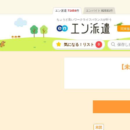
エン派遣
71454
件
エンバイト
82531
件
ちょうど良いワークライフバランスが叶う
関東版
気になる！リスト
0
保存し
【未
未読