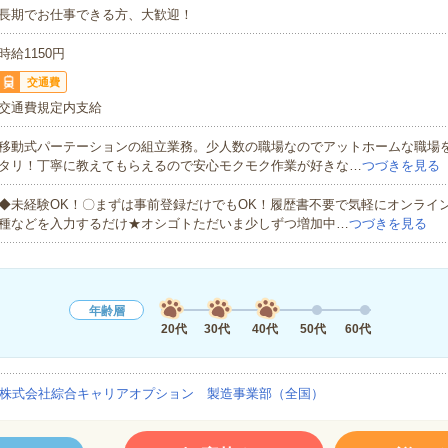
長期でお仕事できる方、大歓迎！
時給1150円
交通費
交通費規定内支給
移動式パーテーションの組立業務。少人数の職場なのでアットホームな職場
タリ！丁寧に教えてもらえるので安心モクモク作業が好きな…
つづきを見る
◆未経験OK！〇まずは事前登録だけでもOK！履歴書不要で気軽にオンライ
種などを入力するだけ★オシゴトただいま少しずつ増加中…
つづきを見る
年齢層
20代
30代
40代
50代
60代
株式会社綜合キャリアオプション 製造事業部（全国）