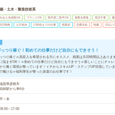
築・土木・製造技術系
社会人未経験OK
ブランクOK
既卒第二新卒OK
複数名募集
英語不要
履
5日勤務
土日祝休
17時前までの仕事
残業多
交費支給
制服
日払い
！
がっつり稼ぐ！初めての仕事だけど自分にもできそう！
っつり稼ぐ≫高収入を希望される方にオススメ。残業は月20時間以上ありま
に悩まずOK！≪初めての仕事だけど自分にもできそう≫新しいことにチャレ
かり働く環境が整っています！イチからスキルUP・ステップUP目指してい
で働ける≫福利厚生が整った派遣のお仕事です！
滋賀県彦根市
稲枝駅から車6分
月～金
08:00～17:00