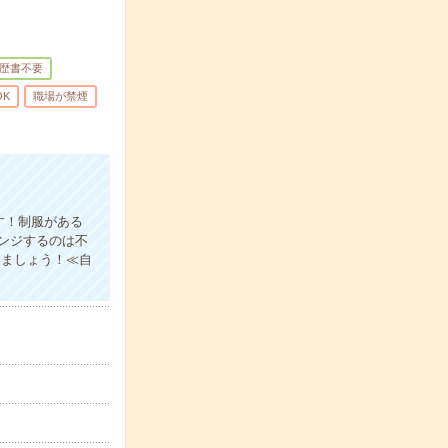
歴書不要
OK
職場が禁煙
す！制服がある
ンジするのは不
きましょう！≪自