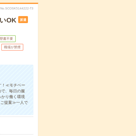
No.SCOSK5144222-T3
いOK
派遣
歴書不要
職場が禁煙
す！≪モチベー
ので、毎日の服
っかり働く環境
をご提案≫一人で