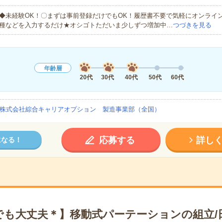
◆未経験OK！〇まずは事前登録だけでもOK！履歴書不要で気軽にオンライ
種などを入力するだけ★オシゴトただいま少しずつ増加中…
つづきを見る
年齢層
20代
30代
40代
50代
60代
株式会社綜合キャリアオプション 製造事業部（全国）
応募する
詳し
になる！
でも大丈夫＊】移動式パーテーションの組立/