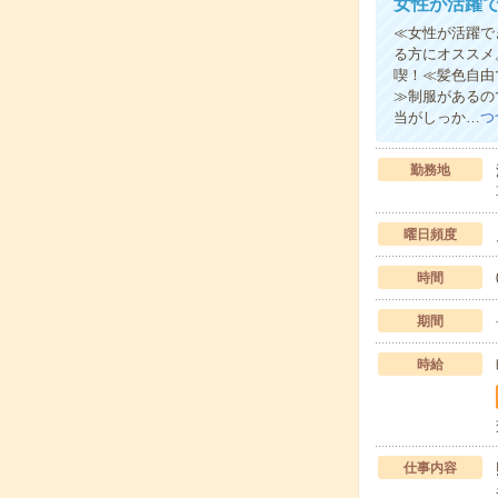
女性が活躍
≪女性が活躍で
る方にオススメ
喫！≪髪色自由
≫制服があるの
当がしっか…
つ
勤務地
曜日頻度
時間
期間
時給
仕事内容