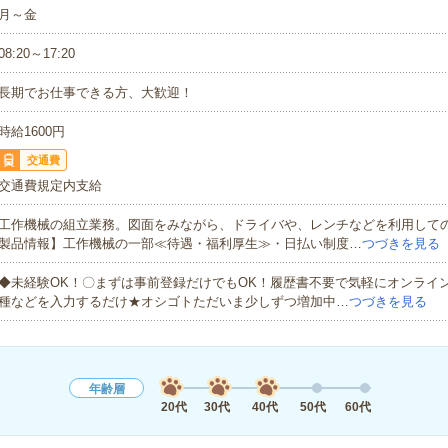
月～金
08:20～17:20
長期でお仕事できる方、大歓迎！
時給1600円
交通費
交通費規定内支給
工作機械の組立業務。図面をみながら、ドライバや、レンチなどを利用して
製品情報】工作機械の一部≪待遇・福利厚生≫・日払い制度…
つづきを見る
◆未経験OK！〇まずは事前登録だけでもOK！履歴書不要で気軽にオンライ
種などを入力するだけ★オシゴトただいま少しずつ増加中…
つづきを見る
年齢層
20代
30代
40代
50代
60代