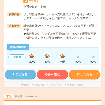
交通費
交通費規定内支給
ポリ容器を機械へセット→充填機のボタンを押す→取り出
仕事内容
してチェックの繰り返し作業です。カンタン作業でラ…
職種未経験OK / ブランクOK / パソコンスキル不要 / 英語力
応募資格
不要
◆未経験OK！〇まずは事前登録だけでもOK！履歴書不要
で気軽にオンライン登録★氏名・職種などを入力す…
職場の雰囲気
年齢層
20代
30代
40代
50代
60代
気になる!
応募へ進む
詳しく見る
派遣会社
株式会社綜合キャリアオプション 製造事業部（全国）
未読
掲載日
2026/08/05