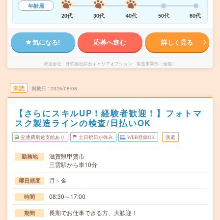
年齢層
20代
30代
40代
50代
60代
気になる!
応募へ進む
詳しく見る
派遣会社
株式会社綜合キャリアオプション 製造事業部（全国）
未読
掲載日
2026/08/08
【さらにスキルUP！経験者歓迎！】フォトマ
スク製造ラインの検査/日払いOK
交通費別途支給あり
土日祝日が休み
WEB登録OK
派遣
滋賀県甲賀市
勤務地
三雲駅から車10分
月～金
曜日頻度
08:30～17:00
時間
長期でお仕事できる方、大歓迎！
期間