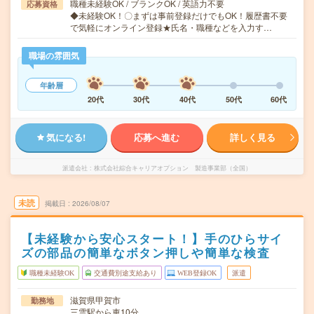
職種未経験OK / ブランクOK / 英語力不要
応募資格
◆未経験OK！〇まずは事前登録だけでもOK！履歴書不要
で気軽にオンライン登録★氏名・職種などを入力す…
職場の雰囲気
年齢層
20代
30代
40代
50代
60代
気になる!
応募へ進む
詳しく見る
派遣会社
株式会社綜合キャリアオプション 製造事業部（全国）
未読
掲載日
2026/08/07
【未経験から安心スタート！】手のひらサイ
ズの部品の簡単なボタン押しや簡単な検査
職種未経験OK
交通費別途支給あり
WEB登録OK
派遣
滋賀県甲賀市
勤務地
三雲駅から車10分