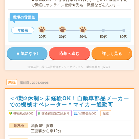
で気軽にオンライン登録★氏名・職種などを入力す…
職場の雰囲気
年齢層
20代
30代
40代
50代
60代
気になる!
応募へ進む
詳しく見る
派遣会社
株式会社綜合キャリアオプション 製造事業部（全国）
未読
掲載日
2026/08/08
＜4勤2休制＞未経験OK！自動車部品メーカー
での機械オペレーター＊マイカー通勤可
職種未経験OK
交通費別途支給あり
WEB登録OK
派遣
滋賀県甲賀市
勤務地
三雲駅から車12分