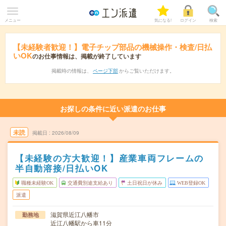
メニュー
気になる!
ログイン
検索
【未経験者歓迎！】電子チップ部品の機械操作・検査/日払
いOK
のお仕事情報は、掲載が終了しています
掲載時の情報は、
ページ下部
からご覧いただけます。
お探しの条件に近い派遣のお仕事
未読
掲載日
2026/08/09
【未経験の方大歓迎！】産業車両フレームの
半自動溶接/日払いOK
職種未経験OK
交通費別途支給あり
土日祝日が休み
WEB登録OK
派遣
滋賀県近江八幡市
勤務地
近江八幡駅から車11分