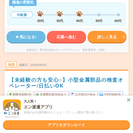
職場の雰囲気
年齢層
20代
30代
40代
50代
60代
気になる!
応募へ進む
詳しく見る
派遣会社
株式会社綜合キャリアオプション 製造事業部（全国）
未読
掲載日
2026/08/05
【未経験の方も安心○】小型金属部品の検査オ
ペレーター/日払いOK
職種未経験OK
交通費別途支給あり
土日祝日が休み
WEB登録OK
大人気！
派遣
エン派遣アプリ
派遣のお仕事情報がたくさん！プッシュ通知で受け取ろう！
滋賀県大津市
勤務地
瀬田(滋賀県)駅から徒歩5分
アプリをダウンロード
月～金
曜日頻度