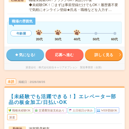
◆未経験OK！〇まずは事前登録だけでもOK！履歴書不要
で気軽にオンライン登録★氏名・職種などを入力す…
職場の雰囲気
年齢層
20代
30代
40代
50代
60代
気になる!
応募へ進む
詳しく見る
派遣会社
株式会社綜合キャリアオプション 製造事業部（全国）
未読
掲載日
2026/08/05
【未経験でも活躍できる！】エレベーター部
品の板金加工/日払いOK
職種未経験OK
交通費別途支給あり
土日祝日が休み
WEB登録OK
派遣
滋賀県彦根市
勤務地