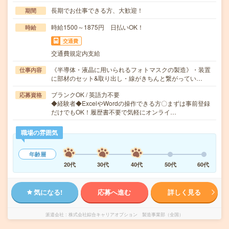
長期でお仕事できる方、大歓迎！
期間
時給1500～1875円 日払いOK！
時給
交通費
交通費規定内支給
《半導体・液晶に用いられるフォトマスクの製造》・装置
仕事内容
に部材のセット&取り出し・線がきちんと繋がってい…
ブランクOK / 英語力不要
応募資格
◆経験者◆ExcelやWordの操作できる方〇まずは事前登録
だけでもOK！履歴書不要で気軽にオンライ…
職場の雰囲気
年齢層
20代
30代
40代
50代
60代
気になる!
応募へ進む
詳しく見る
派遣会社
株式会社綜合キャリアオプション 製造事業部（全国）