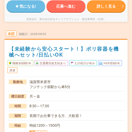
気になる!
応募へ進む
詳しく見る
派遣会社
株式会社綜合キャリアオプション 製造事業部（全国）
未読
掲載日
2026/08/05
【未経験から安心スタート！】ポリ容器を機
械へセット/日払いOK
職種未経験OK
交通費別途支給あり
土日祝日が休み
WEB登録OK
派遣
滋賀県米原市
勤務地
フジテック前駅から車5分
月～金
曜日頻度
8:30～17:00
時間
長期でお仕事できる方、大歓迎！
期間
時給1200～1500円
時給