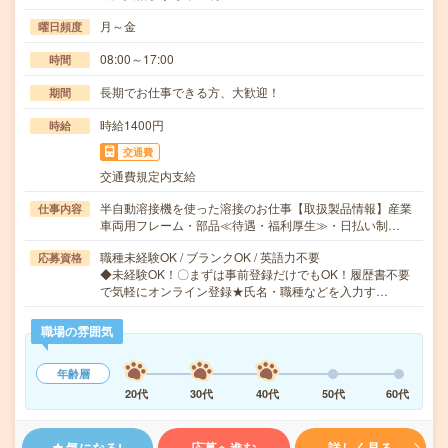
月～金
曜日頻度
08:00～17:00
時間
長期でお仕事できる方、大歓迎！
期間
時給1400円
時給
交通費
交通費規定内支給
半自動溶接機を使った溶接のお仕事【取扱製品情報】産業
仕事内容
車両用フレーム・部品≪待遇・福利厚生≫・日払い制…
職種未経験OK / ブランクOK / 英語力不要
応募資格
◆未経験OK！〇まずは事前登録だけでもOK！履歴書不要
で気軽にオンライン登録★氏名・職種などを入力す…
職場の雰囲気
年齢層
20代
30代
40代
50代
60代
気になる!
応募へ進む
詳しく見る