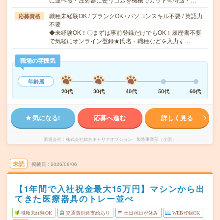
職種未経験OK / ブランクOK / パソコンスキル不要 / 英語力
応募資格
不要
◆未経験OK！〇まずは事前登録だけでもOK！履歴書不要
で気軽にオンライン登録★氏名・職種などを入力す…
職場の雰囲気
年齢層
20代
30代
40代
50代
60代
気になる!
応募へ進む
詳しく見る
派遣会社
株式会社綜合キャリアオプション 製造事業部（全国）
未読
掲載日
2026/08/06
【1年間で入社祝金最大15万円】マシンから出
てきた医療器具のトレー並べ
職種未経験OK
交通費別途支給あり
土日祝日が休み
WEB登録OK