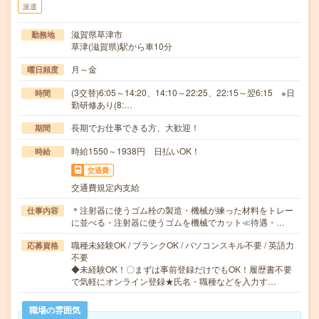
派遣
滋賀県草津市
勤務地
草津(滋賀県)駅から車10分
月～金
曜日頻度
(3交替)6:05～14:20、14:10～22:25、22:15～翌6:15 ※日
時間
勤研修あり(8:…
長期でお仕事できる方、大歓迎！
期間
時給1550～1938円 日払いOK！
時給
交通費
交通費規定内支給
＊注射器に使うゴム栓の製造・機械が練った材料をトレー
仕事内容
に並べる・注射器に使うゴムを機械でカット≪待遇・…
職種未経験OK / ブランクOK / パソコンスキル不要 / 英語力
応募資格
不要
◆未経験OK！〇まずは事前登録だけでもOK！履歴書不要
で気軽にオンライン登録★氏名・職種などを入力す…
職場の雰囲気