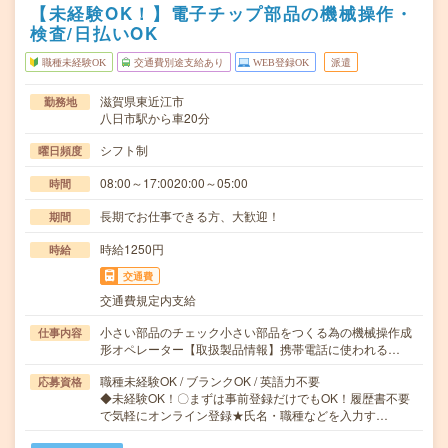
【未経験OK！】電子チップ部品の機械操作・
検査/日払いOK
職種未経験OK
交通費別途支給あり
WEB登録OK
派遣
滋賀県東近江市
勤務地
八日市駅から車20分
シフト制
曜日頻度
08:00～17:0020:00～05:00
時間
長期でお仕事できる方、大歓迎！
期間
時給1250円
時給
交通費
交通費規定内支給
小さい部品のチェック小さい部品をつくる為の機械操作成
仕事内容
形オペレーター【取扱製品情報】携帯電話に使われる…
職種未経験OK / ブランクOK / 英語力不要
応募資格
◆未経験OK！〇まずは事前登録だけでもOK！履歴書不要
で気軽にオンライン登録★氏名・職種などを入力す…