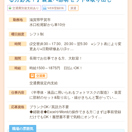
交通費別途支給あり
WEB登録OK
派遣
滋賀県甲賀市
勤務地
水口松尾駅から車10分
シフト制
曜日頻度
(2交替)8:30～17:30、20:30～翌5:30 ※シフト表により変
時間
更あり※日勤研修あり(3ヶ…
長期でお仕事できる方、大歓迎！
期間
時給1500～1875円 日払いOK！
時給
交通費
交通費規定内支給
《半導体・液晶に用いられるフォトマスクの製造》・装置
仕事内容
に部材のセット&取り出し・線がきちんと繋がってい…
ブランクOK / 英語力不要
応募資格
◆経験者◆ExcelやWordの操作できる方〇まずは事前登録
だけでもOK！履歴書不要で気軽にオンライ…
職場の雰囲気