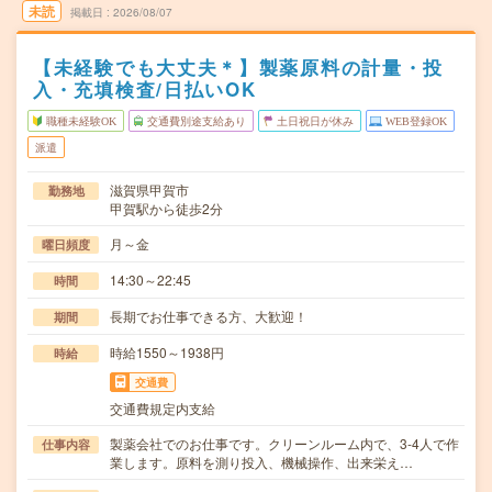
未読
掲載日
2026/08/07
【未経験でも大丈夫＊】製薬原料の計量・投
入・充填検査/日払いOK
職種未経験OK
交通費別途支給あり
土日祝日が休み
WEB登録OK
派遣
滋賀県甲賀市
勤務地
甲賀駅から徒歩2分
月～金
曜日頻度
14:30～22:45
時間
長期でお仕事できる方、大歓迎！
期間
時給1550～1938円
時給
交通費
交通費規定内支給
製薬会社でのお仕事です。クリーンルーム内で、3-4人で作
仕事内容
業します。原料を測り投入、機械操作、出来栄え…