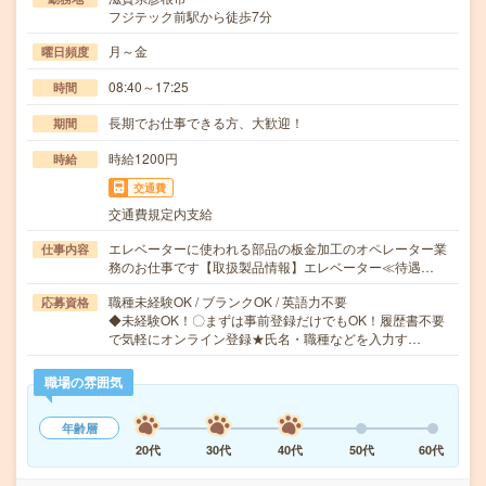
フジテック前駅から徒歩7分
月～金
曜日頻度
08:40～17:25
時間
長期でお仕事できる方、大歓迎！
期間
時給1200円
時給
交通費
交通費規定内支給
エレベーターに使われる部品の板金加工のオペレーター業
仕事内容
務のお仕事です【取扱製品情報】エレベーター≪待遇…
職種未経験OK / ブランクOK / 英語力不要
応募資格
◆未経験OK！〇まずは事前登録だけでもOK！履歴書不要
で気軽にオンライン登録★氏名・職種などを入力す…
職場の雰囲気
年齢層
20代
30代
40代
50代
60代