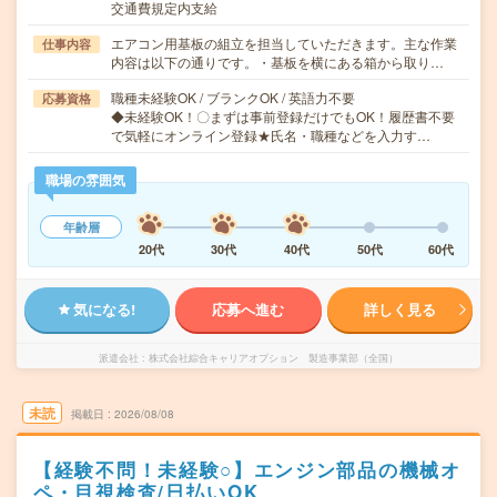
交通費規定内支給
エアコン用基板の組立を担当していただきます。主な作業
仕事内容
内容は以下の通りです。・基板を横にある箱から取り…
職種未経験OK / ブランクOK / 英語力不要
応募資格
◆未経験OK！〇まずは事前登録だけでもOK！履歴書不要
で気軽にオンライン登録★氏名・職種などを入力す…
職場の雰囲気
年齢層
20代
30代
40代
50代
60代
気になる!
応募へ進む
詳しく見る
派遣会社
株式会社綜合キャリアオプション 製造事業部（全国）
未読
掲載日
2026/08/08
【経験不問！未経験○】エンジン部品の機械オ
ペ・目視検査/日払いOK