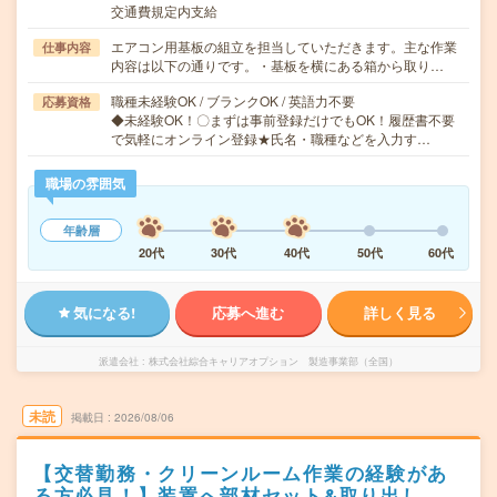
交通費規定内支給
エアコン用基板の組立を担当していただきます。主な作業
仕事内容
内容は以下の通りです。・基板を横にある箱から取り…
職種未経験OK / ブランクOK / 英語力不要
応募資格
◆未経験OK！〇まずは事前登録だけでもOK！履歴書不要
で気軽にオンライン登録★氏名・職種などを入力す…
職場の雰囲気
年齢層
20代
30代
40代
50代
60代
気になる!
応募へ進む
詳しく見る
派遣会社
株式会社綜合キャリアオプション 製造事業部（全国）
未読
掲載日
2026/08/06
【交替勤務・クリーンルーム作業の経験があ
る方必見！】装置へ部材セット&取り出し