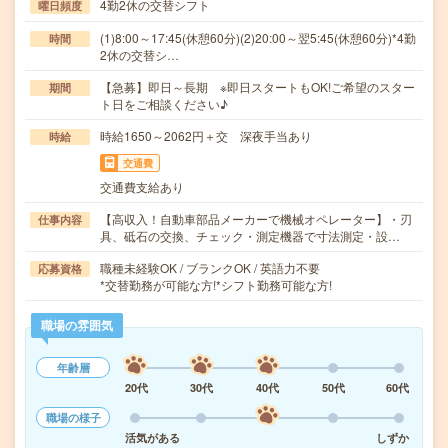
4勤2休の交替シフト
曜日頻度
(1)8:00～17:45(休憩60分)(2)20:00～翌5:45(休憩60分)*4勤
時間
2休の交替シ…
【急募】即日～長期 ※即日スタートもOK!ご希望のスター
期間
ト日をご相談ください♪
時給1650～2062円＋交 深夜手当あり
時給
交通費
交通費支給あり
【高収入！自動車部品メーカーで機械オペレーター】・刃
仕事内容
具、砥石の交換、チェック・測定機器で寸法測定・設…
職種未経験OK / ブランクOK / 英語力不要
応募資格
*交替勤務が可能な方!*シフト勤務可能な方!
職場の雰囲気
年齢層
20代
30代
40代
50代
60代
職場の様子
活気がある
しずか