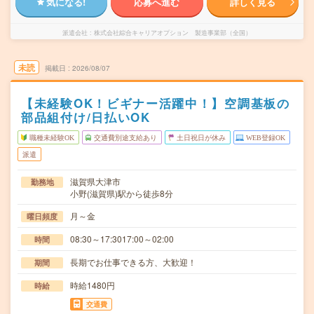
気になる!
応募へ進む
詳しく見る
派遣会社
株式会社綜合キャリアオプション 製造事業部（全国）
未読
掲載日
2026/08/07
【未経験OK！ビギナー活躍中！】空調基板の
部品組付け/日払いOK
職種未経験OK
交通費別途支給あり
土日祝日が休み
WEB登録OK
派遣
滋賀県大津市
勤務地
小野(滋賀県)駅から徒歩8分
月～金
曜日頻度
08:30～17:3017:00～02:00
時間
長期でお仕事できる方、大歓迎！
期間
時給1480円
時給
交通費