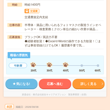
時給1400円
時給
交通費
交通費規定内支給
半導体・液晶に用いられるフォトマスクの製造ラインオペ
仕事内容
レーター・検査業務ミクロン単位の細かい作業や液晶…
ブランクOK / 英語力不要
応募資格
◆経験者歓迎！◆ExcelやWordの操作できる方歓迎！〇ま
ずは事前登録だけでもOK！履歴書不要で気…
職場の雰囲気
年齢層
20代
30代
40代
50代
60代
気になる!
応募へ進む
詳しく見る
派遣会社
株式会社綜合キャリアオプション 製造事業部（全国）
未読
掲載日
2026/08/08