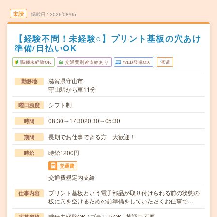
未読
掲載日
2026/08/05
【経験不問！未経験○】プリント基板の穴あけ
準備/日払いOK
職種未経験OK
交通費別途支給あり
WEB登録OK
派遣
滋賀県守山市
勤務地
守山駅から車11分
シフト制
曜日頻度
08:30～17:3020:30～05:30
時間
長期でお仕事できる方、大歓迎！
期間
時給1200円
時給
交通費
交通費規定内支給
プリント基板という電子部品が取り付けられる前の状態の
仕事内容
板に穴を空けるための前準備をしていただくお仕事で…
職種未経験OK / ブランクOK / 英語力不要
応募資格