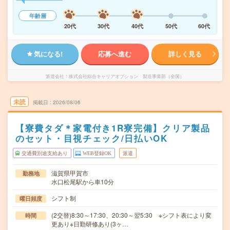
年齢層
20代
30代
40代
50代
60代
気になる!
応募へ進む
詳しく見る
派遣会社
株式会社綜合キャリアオプション 製造事業部（全国）
未読
掲載日
2026/08/06
【寮費タダ＊家電付き1R寮完備】クリア製品
のセット・目視チェック/日払いOK
交通費別途支給あり
WEB登録OK
派遣
滋賀県甲賀市
勤務地
水口松尾駅から車10分
シフト制
曜日頻度
(2交替)8:30～17:30、20:30～翌5:30 ※シフト表により変
時間
更あり※日勤研修あり(3ヶ…