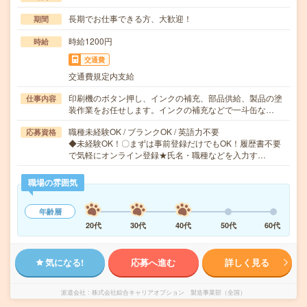
長期でお仕事できる方、大歓迎！
期間
時給1200円
時給
交通費
交通費規定内支給
印刷機のボタン押し、インクの補充、部品供給、製品の塗
仕事内容
装作業をお任せします。インクの補充などで一斗缶な…
職種未経験OK / ブランクOK / 英語力不要
応募資格
◆未経験OK！〇まずは事前登録だけでもOK！履歴書不要
で気軽にオンライン登録★氏名・職種などを入力す…
職場の雰囲気
年齢層
20代
30代
40代
50代
60代
気になる!
応募へ進む
詳しく見る
派遣会社
株式会社綜合キャリアオプション 製造事業部（全国）