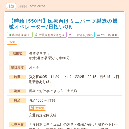
未読
掲載日
2026/08/06
【時給1550円】医療向けミニパーツ製造の機
械オペレーター/日払いOK
職種未経験OK
交通費別途支給あり
土日祝日が休み
WEB登録OK
派遣
滋賀県草津市
勤務地
草津(滋賀県)駅から車30分
月～金
曜日頻度
(3交替)6:05～14:20、14:10～22:25、22:15～翌6:15 ※日
時間
勤研修あり(8:…
長期でお仕事できる方、大歓迎！
期間
時給1550～1938円
時給
交通費
交通費規定内支給
＊注射器に使うゴム栓の製造・機械が練った材料をトレー
仕事内容
に並べる・注射器に使うゴムを機械でカット≪待遇・…