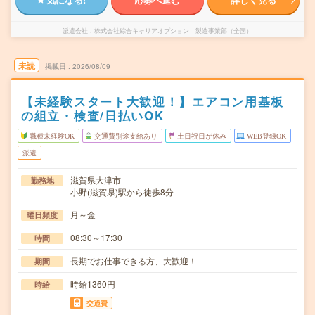
派遣会社
株式会社綜合キャリアオプション 製造事業部（全国）
未読
掲載日
2026/08/09
【未経験スタート大歓迎！】エアコン用基板
の組立・検査/日払いOK
職種未経験OK
交通費別途支給あり
土日祝日が休み
WEB登録OK
派遣
滋賀県大津市
勤務地
小野(滋賀県)駅から徒歩8分
月～金
曜日頻度
08:30～17:30
時間
長期でお仕事できる方、大歓迎！
期間
時給1360円
時給
交通費