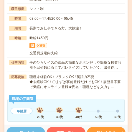
シフト制
曜日頻度
08:00～17:4520:00～05:45
時間
長期でお仕事できる方、大歓迎！
期間
時給1450円
時給
交通費
交通費規定内支給
手のひらサイズの部品の簡単なボタン押しや簡単な検査容
仕事内容
器を出荷数に応じてパレタイズしていただく、出荷作…
職種未経験OK / ブランクOK / 英語力不要
応募資格
◆未経験OK！〇まずは事前登録だけでもOK！履歴書不要
で気軽にオンライン登録★氏名・職種などを入力す…
職場の雰囲気
年齢層
20代
30代
40代
50代
60代