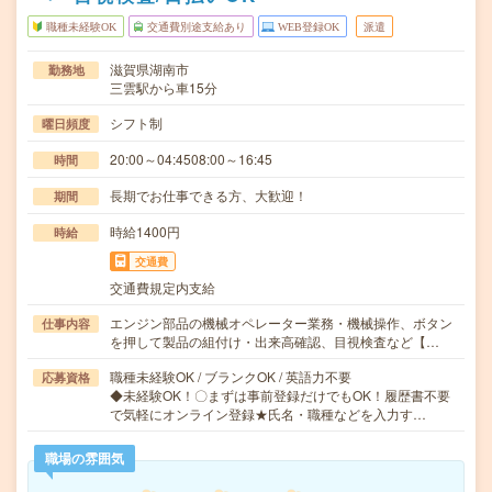
職種未経験OK
交通費別途支給あり
WEB登録OK
派遣
滋賀県湖南市
勤務地
三雲駅から車15分
シフト制
曜日頻度
20:00～04:4508:00～16:45
時間
長期でお仕事できる方、大歓迎！
期間
時給1400円
時給
交通費
交通費規定内支給
エンジン部品の機械オペレーター業務・機械操作、ボタン
仕事内容
を押して製品の組付け・出来高確認、目視検査など【…
職種未経験OK / ブランクOK / 英語力不要
応募資格
◆未経験OK！〇まずは事前登録だけでもOK！履歴書不要
で気軽にオンライン登録★氏名・職種などを入力す…
職場の雰囲気