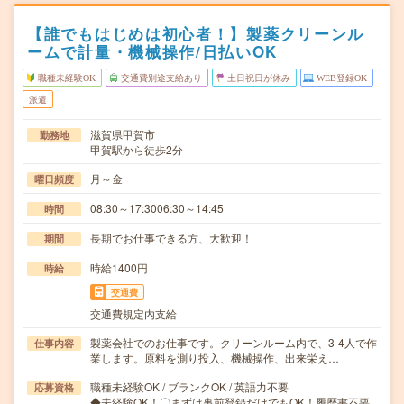
【誰でもはじめは初心者！】製薬クリーンル
ームで計量・機械操作/日払いOK
職種未経験OK
交通費別途支給あり
土日祝日が休み
WEB登録OK
派遣
滋賀県甲賀市
勤務地
甲賀駅から徒歩2分
月～金
曜日頻度
08:30～17:3006:30～14:45
時間
長期でお仕事できる方、大歓迎！
期間
時給1400円
時給
交通費
交通費規定内支給
製薬会社でのお仕事です。クリーンルーム内で、3-4人で作
仕事内容
業します。原料を測り投入、機械操作、出来栄え…
職種未経験OK / ブランクOK / 英語力不要
応募資格
◆未経験OK！〇まずは事前登録だけでもOK！履歴書不要