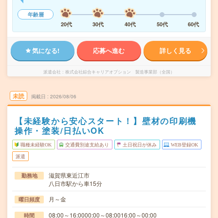
年齢層
20代
30代
40代
50代
60代
気になる!
応募へ進む
詳しく見る
派遣会社
株式会社綜合キャリアオプション 製造事業部（全国）
未読
掲載日
2026/08/06
【未経験から安心スタート！】壁材の印刷機
操作・塗装/日払いOK
職種未経験OK
交通費別途支給あり
土日祝日が休み
WEB登録OK
派遣
滋賀県東近江市
勤務地
八日市駅から車15分
月～金
曜日頻度
08:00～16:0000:00～08:0016:00～00:00
時間