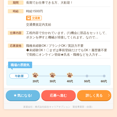
長期でお仕事できる方、大歓迎！
期間
時給1500円
時給
交通費
交通費規定内支給
工程内容で分かれています。(1)機会に部品をセットして、
仕事内容
ボタンを押すと機械が溶接してくれます。なので…
職種未経験OK / ブランクOK / 英語力不要
応募資格
◆未経験OK！〇まずは事前登録だけでもOK！履歴書不要
で気軽にオンライン登録★氏名・職種などを入力す…
職場の雰囲気
年齢層
20代
30代
40代
50代
60代
気になる!
応募へ進む
詳しく見る
派遣会社
株式会社綜合キャリアオプション 製造事業部（全国）