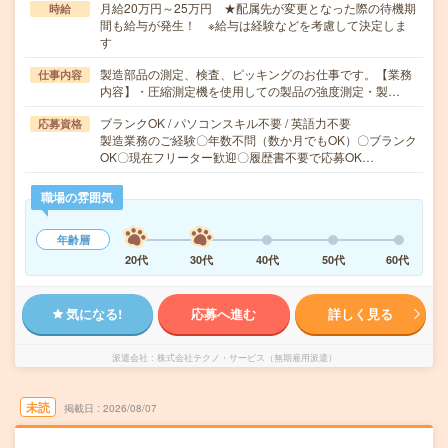
月給20万円～25万円 ★配属先が変更となった際の待機期
時給
間も給与が発生！ ※給与は経験などを考慮して決定しま
す
製造部品の測定、検査、ピッキングのお仕事です。【業務
仕事内容
内容】・圧縮測定機を使用しての製品の強度測定・製…
ブランクOK / パソコンスキル不要 / 英語力不要
応募資格
製造業務のご経験〇年数不問（数か月でもOK）〇ブランク
OK〇現在フリーター歓迎〇履歴書不要で応募OK…
職場の雰囲気
年齢層
20代
30代
40代
50代
60代
気になる!
応募へ進む
詳しく見る
派遣会社
株式会社テクノ・サービス（無期雇用派遣）
未読
掲載日
2026/08/07