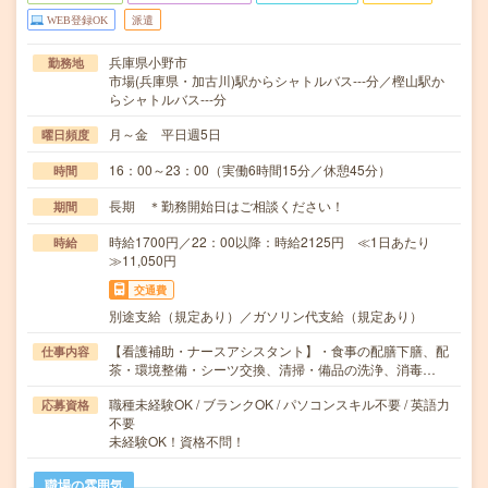
WEB登録OK
派遣
兵庫県小野市
勤務地
市場(兵庫県・加古川)駅からシャトルバス---分／樫山駅か
らシャトルバス---分
月～金 平日週5日
曜日頻度
16：00～23：00（実働6時間15分／休憩45分）
時間
長期 ＊勤務開始日はご相談ください！
期間
時給1700円／22：00以降：時給2125円 ≪1日あたり
時給
≫11,050円
交通費
別途支給（規定あり）／ガソリン代支給（規定あり）
【看護補助・ナースアシスタント】・食事の配膳下膳、配
仕事内容
茶・環境整備・シーツ交換、清掃・備品の洗浄、消毒…
職種未経験OK / ブランクOK / パソコンスキル不要 / 英語力
応募資格
不要
未経験OK！資格不問！
職場の雰囲気