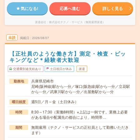
気になる!
応募へ進む
詳しく見る
派遣会社
株式会社テクノ・サービス（無期雇用派遣）
未読
掲載日
2026/08/07
【正社員のような働き方】測定・検査・ピッ
キングなど＊経験者大歓迎
交通費別途支給あり
土日祝日が休み
派遣
兵庫県尼崎市
勤務地
尼崎(阪神線)駅から---分／塚口(阪急線)駅から---分／立花駅
から---分／武庫川駅から---分／出屋敷駅から---分
週5日／月～金（土日休み）
曜日頻度
8:30～17:30（実働8時間）※上記は一例です。業務上必要
時間
がある場合や配属先の都合により、時間帯…
無期雇用（テクノ・サービスの正社員として勤務いただき
期間
ます）