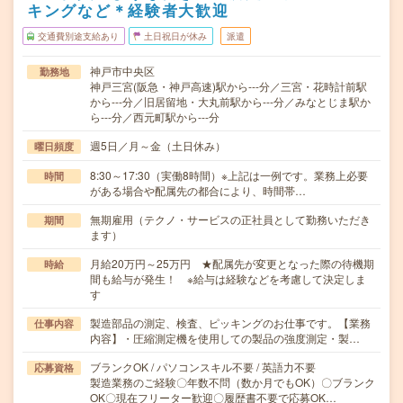
キングなど＊経験者大歓迎
交通費別途支給あり
土日祝日が休み
派遣
神戸市中央区
勤務地
神戸三宮(阪急・神戸高速)駅から---分／三宮・花時計前駅
から---分／旧居留地・大丸前駅から---分／みなとじま駅か
ら---分／西元町駅から---分
週5日／月～金（土日休み）
曜日頻度
8:30～17:30（実働8時間）※上記は一例です。業務上必要
時間
がある場合や配属先の都合により、時間帯…
無期雇用（テクノ・サービスの正社員として勤務いただき
期間
ます）
月給20万円～25万円 ★配属先が変更となった際の待機期
時給
間も給与が発生！ ※給与は経験などを考慮して決定しま
す
製造部品の測定、検査、ピッキングのお仕事です。【業務
仕事内容
内容】・圧縮測定機を使用しての製品の強度測定・製…
ブランクOK / パソコンスキル不要 / 英語力不要
応募資格
製造業務のご経験〇年数不問（数か月でもOK）〇ブランク
OK〇現在フリーター歓迎〇履歴書不要で応募OK…