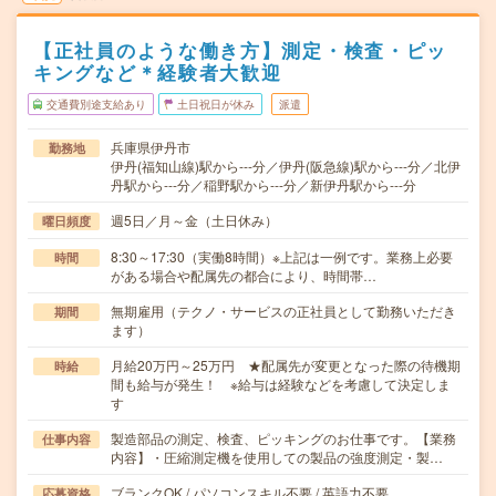
【正社員のような働き方】測定・検査・ピッ
キングなど＊経験者大歓迎
交通費別途支給あり
土日祝日が休み
派遣
兵庫県伊丹市
勤務地
伊丹(福知山線)駅から---分／伊丹(阪急線)駅から---分／北伊
丹駅から---分／稲野駅から---分／新伊丹駅から---分
週5日／月～金（土日休み）
曜日頻度
8:30～17:30（実働8時間）※上記は一例です。業務上必要
時間
がある場合や配属先の都合により、時間帯…
無期雇用（テクノ・サービスの正社員として勤務いただき
期間
ます）
月給20万円～25万円 ★配属先が変更となった際の待機期
時給
間も給与が発生！ ※給与は経験などを考慮して決定しま
す
製造部品の測定、検査、ピッキングのお仕事です。【業務
仕事内容
内容】・圧縮測定機を使用しての製品の強度測定・製…
ブランクOK / パソコンスキル不要 / 英語力不要
応募資格