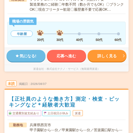
製造業務のご経験〇年数不問（数か月でもOK）〇ブランク
OK〇現在フリーター歓迎〇履歴書不要で応募OK…
職場の雰囲気
年齢層
20代
30代
40代
50代
60代
気になる!
応募へ進む
詳しく見る
派遣会社
株式会社テクノ・サービス（無期雇用派遣）
未読
掲載日
2026/08/07
【正社員のような働き方】測定・検査・ピッ
キングなど＊経験者大歓迎
交通費別途支給あり
土日祝日が休み
派遣
兵庫県西宮市
勤務地
甲子園駅から---分／甲東園駅から---分／苦楽園口駅から---