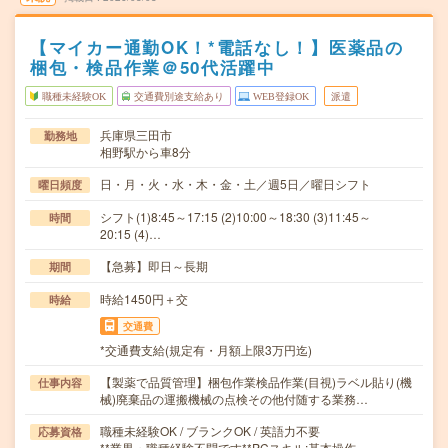
【マイカー通勤OK！*電話なし！】医薬品の
梱包・検品作業＠50代活躍中
職種未経験OK
交通費別途支給あり
WEB登録OK
派遣
兵庫県三田市
勤務地
相野駅から車8分
日・月・火・水・木・金・土／週5日／曜日シフト
曜日頻度
シフト(1)8:45～17:15 (2)10:00～18:30 (3)11:45～
時間
20:15 (4)…
【急募】即日～長期
期間
時給1450円＋交
時給
交通費
*交通費支給(規定有・月額上限3万円迄)
【製薬で品質管理】梱包作業検品作業(目視)ラベル貼り(機
仕事内容
械)廃棄品の運搬機械の点検その他付随する業務…
職種未経験OK / ブランクOK / 英語力不要
応募資格
**業界・職種経験不問です**PCスキル:基本操作