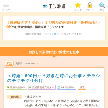
メニュー
気になる!
ログイン
検索
【未経験の方も安心○】ネジ製品の外観検査・梱包/日払い
OK
のお仕事情報は、掲載が終了しています
掲載時の情報は、
ページ下部
からご覧いただけます。
お探しの条件に近い派遣のお仕事
未読
掲載日
2026/08/08
＜時給1,500円～＊好きな時にお仕事＞チラシ
のモクモク仕分け
職種未経験OK
交通費別途支給あり
WEB登録OK
派遣
兵庫県西宮市
勤務地
西宮北口駅から徒歩5分／西宮駅から徒歩5分／甲子園駅か
ら徒歩5分／西宮(ＪＲ線)駅から徒歩5分／甲子園口駅から