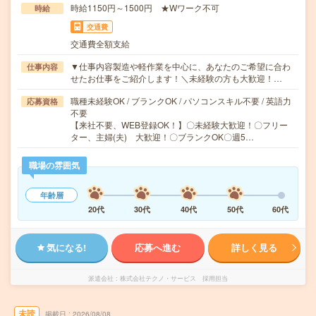
時給1150円～1500円 ★Wワーク不可
時給
交通費
交通費全額支給
▼仕事内容製造や軽作業を中心に、あなたのご希望に合わ
仕事内容
せたお仕事をご紹介します！＼未経験の方も大歓迎！…
職種未経験OK / ブランクOK / パソコンスキル不要 / 英語力
応募資格
不要
【来社不要、WEB登録OK！】〇未経験大歓迎！〇フリー
ター、主婦(夫) 大歓迎！〇ブランクOK〇週5…
職場の雰囲気
年齢層
20代
30代
40代
50代
60代
気になる!
応募へ進む
詳しく見る
派遣会社
株式会社テクノ・サービス 採用担当
未読
掲載日
2026/08/08