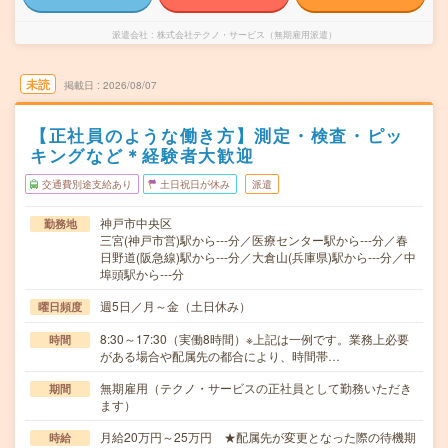
派遣会社
株式会社テクノ・サービス（無期雇用派遣）
未読
掲載日
2026/08/07
【正社員のような働き方】測定・検査・ピッ
キングなど＊経験者大歓迎
交通費別途支給あり
土日祝日が休み
派遣
神戸市中央区
勤務地
三宮(神戸市営)駅から---分／医療センター駅から---分／春
日野道(阪急線)駅から---分／大倉山(兵庫県)駅から---分／中
埠頭駅から---分
週5日／月～金（土日休み）
曜日頻度
8:30～17:30（実働8時間）※上記は一例です。業務上必要
時間
がある場合や配属先の都合により、時間帯…
無期雇用（テクノ・サービスの正社員として勤務いただき
期間
ます）
月給20万円～25万円 ★配属先が変更となった際の待機期
時給