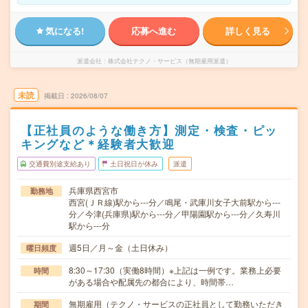
気になる!
応募へ進む
詳しく見る
派遣会社
株式会社テクノ・サービス（無期雇用派遣）
未読
掲載日
2026/08/07
【正社員のような働き方】測定・検査・ピッ
キングなど＊経験者大歓迎
交通費別途支給あり
土日祝日が休み
派遣
兵庫県西宮市
勤務地
西宮(ＪＲ線)駅から---分／鳴尾・武庫川女子大前駅から---
分／今津(兵庫県)駅から---分／甲陽園駅から---分／久寿川
駅から---分
週5日／月～金（土日休み）
曜日頻度
8:30～17:30（実働8時間）※上記は一例です。業務上必要
時間
がある場合や配属先の都合により、時間帯…
無期雇用（テクノ・サービスの正社員として勤務いただき
期間