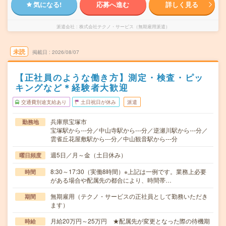
気になる!
応募へ進む
詳しく見る
派遣会社
株式会社テクノ・サービス（無期雇用派遣）
未読
掲載日
2026/08/07
【正社員のような働き方】測定・検査・ピッ
キングなど＊経験者大歓迎
交通費別途支給あり
土日祝日が休み
派遣
兵庫県宝塚市
勤務地
宝塚駅から---分／中山寺駅から---分／逆瀬川駅から---分／
雲雀丘花屋敷駅から---分／中山観音駅から---分
週5日／月～金（土日休み）
曜日頻度
8:30～17:30（実働8時間）※上記は一例です。業務上必要
時間
がある場合や配属先の都合により、時間帯…
無期雇用（テクノ・サービスの正社員として勤務いただき
期間
ます）
月給20万円～25万円 ★配属先が変更となった際の待機期
時給