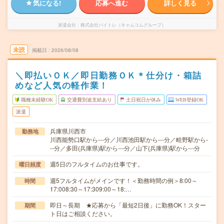
気になる!
応募へ進む
詳しく見る
派遣会社
株式会社バイトレ（キャムコムグループ）
未読
掲載日
2026/08/08
＼即払いＯＫ／即日勤務ＯＫ＊仕分け・箱詰
めなど人気の軽作業！
職種未経験OK
交通費別途支給あり
土日祝日が休み
WEB登録OK
派遣
兵庫県川西市
勤務地
川西能勢口駅から---分／川西池田駅から---分／畦野駅から-
--分／多田(兵庫県)駅から---分／山下(兵庫県)駅から---分
週5日のフルタイムのお仕事です。
曜日頻度
週5フルタイムがメインです！＜勤務時間の例＞8:00～
時間
17:008:30～17:309:00～18:…
即日～長期 ★応募から「最短2日後」に勤務OK！スター
期間
ト日はご相談ください。