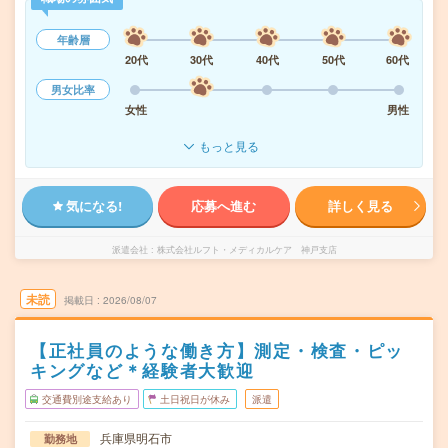
年齢層
20代
30代
40代
50代
60代
男女比率
女性
男性
もっと見る
気になる!
応募へ進む
詳しく見る
派遣会社
株式会社ルフト・メディカルケア 神戸支店
未読
掲載日
2026/08/07
【正社員のような働き方】測定・検査・ピッ
キングなど＊経験者大歓迎
交通費別途支給あり
土日祝日が休み
派遣
兵庫県明石市
勤務地