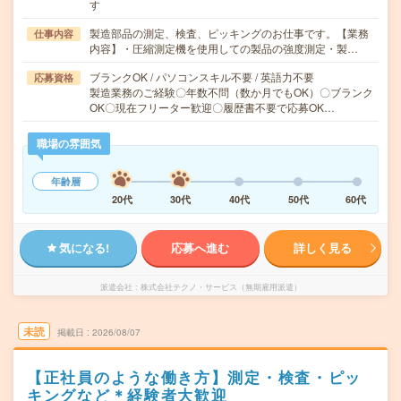
す
製造部品の測定、検査、ピッキングのお仕事です。【業務
仕事内容
内容】・圧縮測定機を使用しての製品の強度測定・製…
ブランクOK / パソコンスキル不要 / 英語力不要
応募資格
製造業務のご経験〇年数不問（数か月でもOK）〇ブランク
OK〇現在フリーター歓迎〇履歴書不要で応募OK…
職場の雰囲気
年齢層
20代
30代
40代
50代
60代
気になる!
応募へ進む
詳しく見る
派遣会社
株式会社テクノ・サービス（無期雇用派遣）
未読
掲載日
2026/08/07
【正社員のような働き方】測定・検査・ピッ
キングなど＊経験者大歓迎