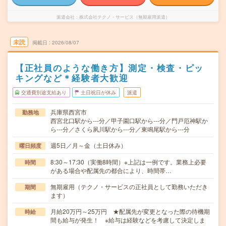
派遣会社
株式会社テクノ・サービス（無期雇用派遣）
未読
掲載日
2026/08/07
【正社員のような働き方】測定・検査・ピッ
キングなど＊経験者大歓迎
交通費別途支給あり
土日祝日が休み
派遣
兵庫県西宮市
勤務地
西宮北口駅から---分／甲子園口駅から---分／門戸厄神駅か
ら---分／さくら夙川駅から---分／東鳴尾駅から---分
週5日／月～金（土日休み）
曜日頻度
8:30～17:30（実働8時間）※上記は一例です。業務上必要
時間
がある場合や配属先の都合により、時間帯…
無期雇用（テクノ・サービスの正社員として勤務いただき
期間
ます）
月給20万円～25万円 ★配属先が変更となった際の待機期
時給
間も給与が発生！ ※給与は経験などを考慮して決定しま