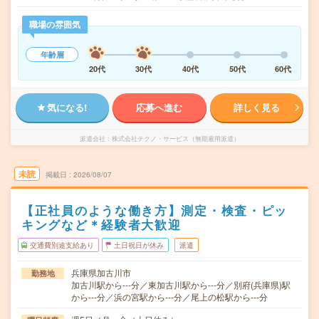
職場の雰囲気
年齢層
20代
30代
40代
50代
60代
気になる!
応募へ進む
詳しく見る
派遣会社
株式会社テクノ・サービス（無期雇用派遣）
未読
掲載日
2026/08/07
【正社員のような働き方】測定・検査・ピッ
キングなど＊経験者大歓迎
交通費別途支給あり
土日祝日が休み
派遣
兵庫県加古川市
勤務地
加古川駅から---分／東加古川駅から---分／別府(兵庫県)駅
から---分／浜の宮駅から---分／尾上の松駅から---分