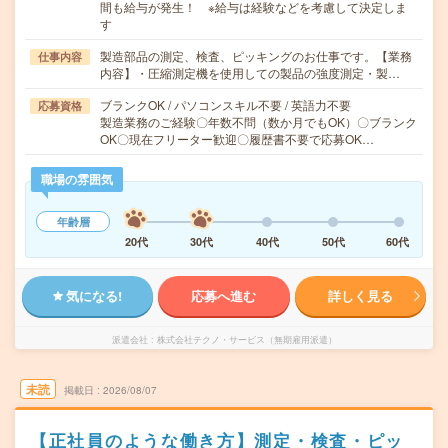
間も給与が発生！ ※給与は経験などを考慮して決定しま
す
製造部品の測定、検査、ピッキングのお仕事です。【業務
仕事内容
内容】・圧縮測定機を使用しての製品の強度測定・製…
ブランクOK / パソコンスキル不要 / 英語力不要
応募資格
製造業務のご経験〇年数不問（数か月でもOK）〇ブランク
OK〇現在フリーター歓迎〇履歴書不要で応募OK…
職場の雰囲気
年齢層
20代
30代
40代
50代
60代
気になる!
応募へ進む
詳しく見る
派遣会社
株式会社テクノ・サービス（無期雇用派遣）
未読
掲載日
2026/08/07
【正社員のような働き方】測定・検査・ピッ