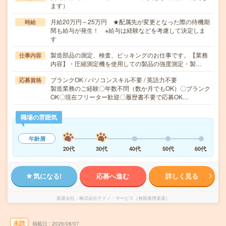
ます）
月給20万円～25万円 ★配属先が変更となった際の待機期
時給
間も給与が発生！ ※給与は経験などを考慮して決定しま
す
製造部品の測定、検査、ピッキングのお仕事です。【業務
仕事内容
内容】・圧縮測定機を使用しての製品の強度測定・製…
ブランクOK / パソコンスキル不要 / 英語力不要
応募資格
製造業務のご経験〇年数不問（数か月でもOK）〇ブランク
OK〇現在フリーター歓迎〇履歴書不要で応募OK…
職場の雰囲気
年齢層
20代
30代
40代
50代
60代
気になる!
応募へ進む
詳しく見る
派遣会社
株式会社テクノ・サービス（無期雇用派遣）
未読
掲載日
2026/08/07