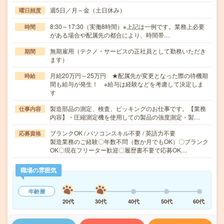
週5日／月～金（土日休み）
曜日頻度
8:30～17:30（実働8時間）※上記は一例です。業務上必要
時間
がある場合や配属先の都合により、時間帯…
無期雇用（テクノ・サービスの正社員として勤務いただき
期間
ます）
月給20万円～25万円 ★配属先が変更となった際の待機期
時給
間も給与が発生！ ※給与は経験などを考慮して決定しま
す
製造部品の測定、検査、ピッキングのお仕事です。【業務
仕事内容
内容】・圧縮測定機を使用しての製品の強度測定・製…
ブランクOK / パソコンスキル不要 / 英語力不要
応募資格
製造業務のご経験〇年数不問（数か月でもOK）〇ブランク
OK〇現在フリーター歓迎〇履歴書不要で応募OK…
職場の雰囲気
年齢層
20代
30代
40代
50代
60代