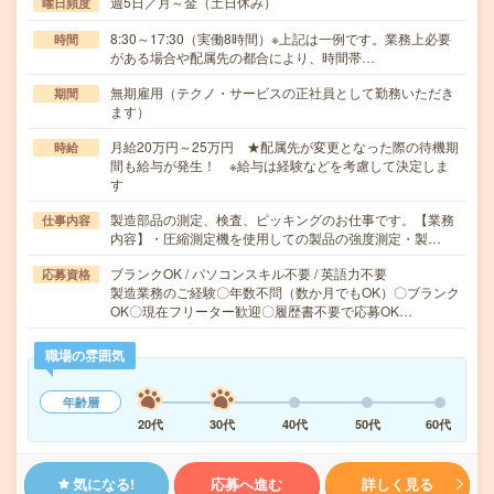
週5日／月～金（土日休み）
曜日頻度
8:30～17:30（実働8時間）※上記は一例です。業務上必要
時間
がある場合や配属先の都合により、時間帯…
無期雇用（テクノ・サービスの正社員として勤務いただき
期間
ます）
月給20万円～25万円 ★配属先が変更となった際の待機期
時給
間も給与が発生！ ※給与は経験などを考慮して決定しま
す
製造部品の測定、検査、ピッキングのお仕事です。【業務
仕事内容
内容】・圧縮測定機を使用しての製品の強度測定・製…
ブランクOK / パソコンスキル不要 / 英語力不要
応募資格
製造業務のご経験〇年数不問（数か月でもOK）〇ブランク
OK〇現在フリーター歓迎〇履歴書不要で応募OK…
職場の雰囲気
年齢層
20代
30代
40代
50代
60代
気になる!
応募へ進む
詳しく見る