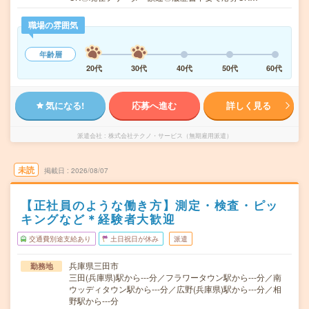
職場の雰囲気
年齢層
20代
30代
40代
50代
60代
気になる!
応募へ進む
詳しく見る
派遣会社
株式会社テクノ・サービス（無期雇用派遣）
未読
掲載日
2026/08/07
【正社員のような働き方】測定・検査・ピッ
キングなど＊経験者大歓迎
交通費別途支給あり
土日祝日が休み
派遣
兵庫県三田市
勤務地
三田(兵庫県)駅から---分／フラワータウン駅から---分／南
ウッディタウン駅から---分／広野(兵庫県)駅から---分／相
野駅から---分