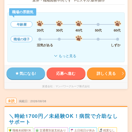
職場の雰囲気
年齢層
20代
30代
40代
50代
60代
職場の様子
活気がある
しずか
もっと見る
気になる!
応募へ進む
詳しく見る
派遣会社
マンパワーグループ株式会社
未読
掲載日
2026/08/08
＼時給1700円／未経験OK！病院で介助なし
サポート
職種未経験OK
交通費別途支給あり
土日祝日が休み
残業なし