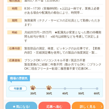
週5日／月～金（土日休み）
曜日頻度
8:30～17:30（実働8時間）※上記は一例です。業務上必要
時間
がある場合や配属先の都合により、時間帯…
無期雇用（テクノ・サービスの正社員として勤務いただき
期間
ます）
月給20万円～25万円 ★配属先が変更となった際の待機期
時給
間も給与が発生！ ※給与は経験などを考慮して決定しま
す
製造部品の測定、検査、ピッキングのお仕事です。【業務
仕事内容
内容】・圧縮測定機を使用しての製品の強度測定・製…
ブランクOK / パソコンスキル不要 / 英語力不要
応募資格
製造業務のご経験〇年数不問（数か月でもOK）〇ブランク
OK〇現在フリーター歓迎〇履歴書不要で応募OK…
職場の雰囲気
年齢層
20代
30代
40代
50代
60代
気になる!
応募へ進む
詳しく見る