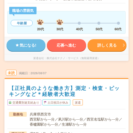
職場の雰囲気
年齢層
20代
30代
40代
50代
60代
気になる!
応募へ進む
詳しく見る
派遣会社
株式会社テクノ・サービス（無期雇用派遣）
未読
掲載日
2026/08/07
【正社員のような働き方】測定・検査・ピッ
キングなど＊経験者大歓迎
交通費別途支給あり
土日祝日が休み
派遣
兵庫県西宮市
勤務地
西宮駅から---分／夙川駅から---分／西宮名塩駅から---分／
香櫨園駅から---分／生瀬駅から---分