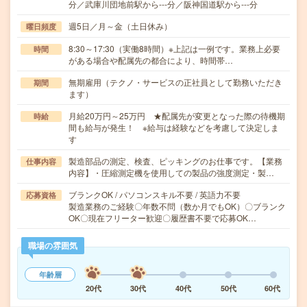
分／武庫川団地前駅から---分／阪神国道駅から---分
週5日／月～金（土日休み）
曜日頻度
8:30～17:30（実働8時間）※上記は一例です。業務上必要
時間
がある場合や配属先の都合により、時間帯…
無期雇用（テクノ・サービスの正社員として勤務いただき
期間
ます）
月給20万円～25万円 ★配属先が変更となった際の待機期
時給
間も給与が発生！ ※給与は経験などを考慮して決定しま
す
製造部品の測定、検査、ピッキングのお仕事です。【業務
仕事内容
内容】・圧縮測定機を使用しての製品の強度測定・製…
ブランクOK / パソコンスキル不要 / 英語力不要
応募資格
製造業務のご経験〇年数不問（数か月でもOK）〇ブランク
OK〇現在フリーター歓迎〇履歴書不要で応募OK…
職場の雰囲気
年齢層
20代
30代
40代
50代
60代