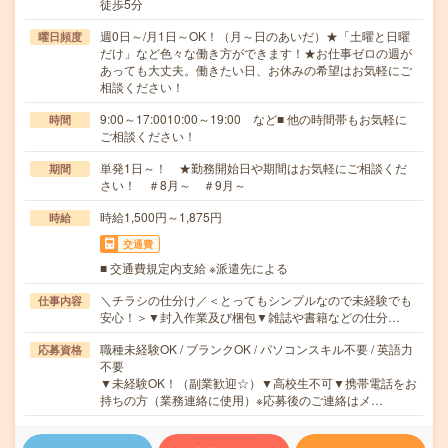
徒歩5分
週0日～/月1日～OK！（月～日のあいだ）★「土曜と日曜
曜日頻度
だけ」など色々な働き方ができます！★お仕事ゼロの週が
あっても大丈夫。働きたい日、お休みの希望はお気軽にご
相談ください！
9:00～17:0010:00～19:00 など■ 他の時間帯もお気軽に
時間
ご相談ください！
単発1日～！ ★勤務開始日や期間はお気軽にご相談くだ
期間
さい！ ＃8月～ ＃9月～
時給1,500円～1,875円
時給
交通費
■ 交通費規定内支給 ※派遣先による
＼チラシの仕分け／＜とってもシンプルなので未経験でも
仕事内容
安心！＞▼封入作業及び梱包▼雑誌や書籍などの仕分…
職種未経験OK / ブランクOK / パソコンスキル不要 / 英語力
応募資格
不要
▼未経験OK！（副業歓迎☆）▼高校生不可▼携帯電話をお
持ちの方（業務連絡に使用）※応募後のご連絡はメ…