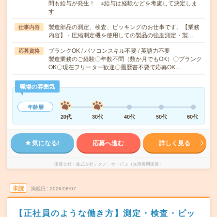
間も給与が発生！ ※給与は経験などを考慮して決定しま
す
製造部品の測定、検査、ピッキングのお仕事です。【業務
仕事内容
内容】・圧縮測定機を使用しての製品の強度測定・製…
ブランクOK / パソコンスキル不要 / 英語力不要
応募資格
製造業務のご経験〇年数不問（数か月でもOK）〇ブランク
OK〇現在フリーター歓迎〇履歴書不要で応募OK…
職場の雰囲気
年齢層
20代
30代
40代
50代
60代
気になる!
応募へ進む
詳しく見る
派遣会社
株式会社テクノ・サービス（無期雇用派遣）
未読
掲載日
2026/08/07
【正社員のような働き方】測定・検査・ピッ