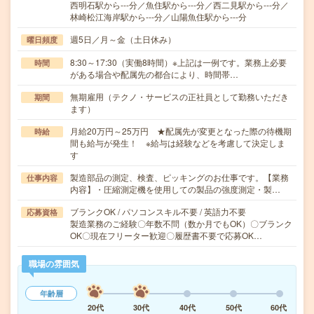
西明石駅から---分／魚住駅から---分／西二見駅から---分／
林崎松江海岸駅から---分／山陽魚住駅から---分
週5日／月～金（土日休み）
曜日頻度
8:30～17:30（実働8時間）※上記は一例です。業務上必要
時間
がある場合や配属先の都合により、時間帯…
無期雇用（テクノ・サービスの正社員として勤務いただき
期間
ます）
月給20万円～25万円 ★配属先が変更となった際の待機期
時給
間も給与が発生！ ※給与は経験などを考慮して決定しま
す
製造部品の測定、検査、ピッキングのお仕事です。【業務
仕事内容
内容】・圧縮測定機を使用しての製品の強度測定・製…
ブランクOK / パソコンスキル不要 / 英語力不要
応募資格
製造業務のご経験〇年数不問（数か月でもOK）〇ブランク
OK〇現在フリーター歓迎〇履歴書不要で応募OK…
職場の雰囲気
年齢層
20代
30代
40代
50代
60代