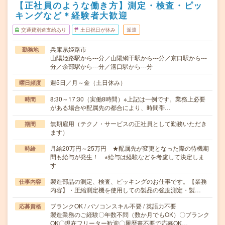
【正社員のような働き方】測定・検査・ピッ
キングなど＊経験者大歓迎
交通費別途支給あり
土日祝日が休み
派遣
兵庫県姫路市
勤務地
山陽姫路駅から---分／山陽網干駅から---分／京口駅から---
分／余部駅から---分／溝口駅から---分
週5日／月～金（土日休み）
曜日頻度
8:30～17:30（実働8時間）※上記は一例です。業務上必要
時間
がある場合や配属先の都合により、時間帯…
無期雇用（テクノ・サービスの正社員として勤務いただき
期間
ます）
月給20万円～25万円 ★配属先が変更となった際の待機期
時給
間も給与が発生！ ※給与は経験などを考慮して決定しま
す
製造部品の測定、検査、ピッキングのお仕事です。【業務
仕事内容
内容】・圧縮測定機を使用しての製品の強度測定・製…
ブランクOK / パソコンスキル不要 / 英語力不要
応募資格
製造業務のご経験〇年数不問（数か月でもOK）〇ブランク
OK〇現在フリーター歓迎〇履歴書不要で応募OK…