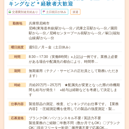
キングなど＊経験者大歓迎
交通費別途支給あり
土日祝日が休み
派遣
兵庫県尼崎市
勤務地
尼崎(東海道本線)駅から---分／武庫之荘駅から---分／園田
駅から---分／尼崎センタープール前駅から---分／塚口(福知
山線)駅から---分
週5日／月～金（土日休み）
曜日頻度
8:30～17:30（実働8時間）※上記は一例です。業務上必要
時間
がある場合や配属先の都合により、時間帯…
無期雇用（テクノ・サービスの正社員として勤務いただき
期間
ます）
月給20万円～25万円 ★配属先が変更となった際の待機期
時給
間も給与が発生！ ※給与は経験などを考慮して決定しま
す
製造部品の測定、検査、ピッキングのお仕事です。【業務
仕事内容
内容】・圧縮測定機を使用しての製品の強度測定・製…
ブランクOK / パソコンスキル不要 / 英語力不要
応募資格
製造業務のご経験〇年数不問（数か月でもOK）〇ブランク
OK〇現在フリーター歓迎〇履歴書不要で応募OK…