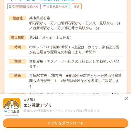
交通費別途支給あり
土日祝日が休み
派遣
兵庫県明石市
勤務地
明石駅から---分／山陽明石駅から---分／東二見駅から---分
／西新町駅から---分／西江井ケ島駅から---分
週5日／月～金（土日休み）
曜日頻度
8:30～17:30（実働8時間）※上記は一例です。業務上必要
時間
がある場合や配属先の都合により、時間帯…
無期雇用（テクノ・サービスの正社員として勤務いただき
期間
ます）
月給20万円～25万円 ★配属先が変更となった際の待機期
時給
間も給与が発生！ ※給与は経験などを考慮して決定しま
す
製造部品の測定、検査、ピッキングのお仕事です。【業務
仕事内容
内容】・圧縮測定機を使用しての製品の強度測定・製…
大人気！
エン派遣アプリ
ブランクOK / パソコンスキル不要 / 英語力不要
応募資格
派遣のお仕事情報がたくさん！プッシュ通知で受け取ろう！
製造業務のご経験〇年数不問（数か月でもOK）〇ブランク
OK〇現在フリーター歓迎〇履歴書不要で応募OK…
アプリをダウンロード
職場の雰囲気