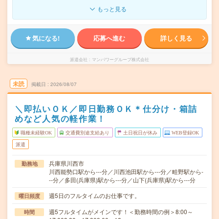
もっと見る
気になる!
応募へ進む
詳しく見る
派遣会社
マンパワーグループ株式会社
未読
掲載日
2026/08/07
＼即払いＯＫ／即日勤務ＯＫ＊仕分け・箱詰
めなど人気の軽作業！
職種未経験OK
交通費別途支給あり
土日祝日が休み
WEB登録OK
派遣
兵庫県川西市
勤務地
川西能勢口駅から---分／川西池田駅から---分／畦野駅から-
--分／多田(兵庫県)駅から---分／山下(兵庫県)駅から---分
週5日のフルタイムのお仕事です。
曜日頻度
週5フルタイムがメインです！＜勤務時間の例＞8:00～
時間