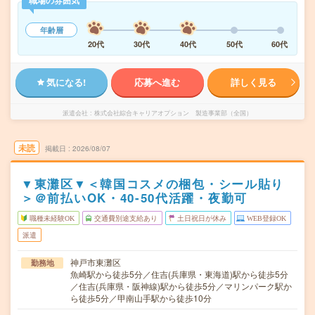
職場の雰囲気
年齢層
20代
30代
40代
50代
60代
気になる!
応募へ進む
詳しく見る
派遣会社
株式会社綜合キャリアオプション 製造事業部（全国）
未読
掲載日
2026/08/07
▼東灘区▼＜韓国コスメの梱包・シール貼り
＞＠前払いOK・40-50代活躍・夜勤可
職種未経験OK
交通費別途支給あり
土日祝日が休み
WEB登録OK
派遣
神戸市東灘区
勤務地
魚崎駅から徒歩5分／住吉(兵庫県・東海道)駅から徒歩5分
／住吉(兵庫県・阪神線)駅から徒歩5分／マリンパーク駅か
ら徒歩5分／甲南山手駅から徒歩10分