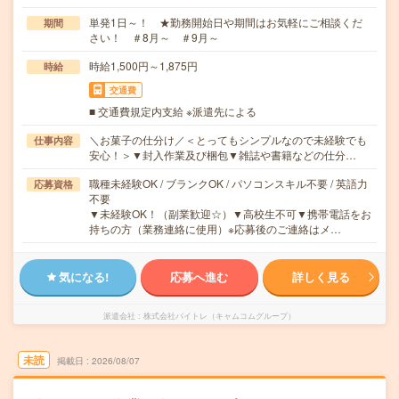
単発1日～！ ★勤務開始日や期間はお気軽にご相談くだ
期間
さい！ ＃8月～ ＃9月～
時給1,500円～1,875円
時給
交通費
■ 交通費規定内支給 ※派遣先による
＼お菓子の仕分け／＜とってもシンプルなので未経験でも
仕事内容
安心！＞▼封入作業及び梱包▼雑誌や書籍などの仕分…
職種未経験OK / ブランクOK / パソコンスキル不要 / 英語力
応募資格
不要
▼未経験OK！（副業歓迎☆）▼高校生不可▼携帯電話をお
持ちの方（業務連絡に使用）※応募後のご連絡はメ…
気になる!
応募へ進む
詳しく見る
派遣会社
株式会社バイトレ（キャムコムグループ）
未読
掲載日
2026/08/07