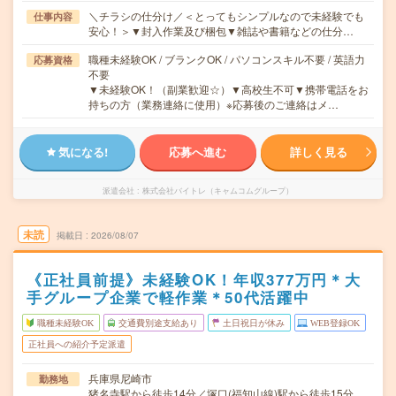
＼チラシの仕分け／＜とってもシンプルなので未経験でも
仕事内容
安心！＞▼封入作業及び梱包▼雑誌や書籍などの仕分…
職種未経験OK / ブランクOK / パソコンスキル不要 / 英語力
応募資格
不要
▼未経験OK！（副業歓迎☆）▼高校生不可▼携帯電話をお
持ちの方（業務連絡に使用）※応募後のご連絡はメ…
気になる!
応募へ進む
詳しく見る
派遣会社
株式会社バイトレ（キャムコムグループ）
未読
掲載日
2026/08/07
《正社員前提》未経験OK！年収377万円＊大
手グループ企業で軽作業＊50代活躍中
職種未経験OK
交通費別途支給あり
土日祝日が休み
WEB登録OK
正社員への紹介予定派遣
兵庫県尼崎市
勤務地
猪名寺駅から徒歩14分／塚口(福知山線)駅から徒歩15分