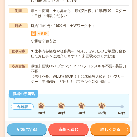
17:008:30～17:309:00～18:…
即日～長期 ★応募から「最短2日後」に勤務OK！スター
期間
ト日はご相談ください。
時給1150円～1500円 ★Wワーク不可
時給
交通費
交通費全額支給
▼仕事内容製造や軽作業を中心に、あなたのご希望に合わ
仕事内容
せたお仕事をご紹介します！＼未経験の方も大歓迎！…
職種未経験OK / ブランクOK / パソコンスキル不要 / 英語力
応募資格
不要
【来社不要、WEB登録OK！】〇未経験大歓迎！〇フリー
ター、主婦(夫) 大歓迎！〇ブランクOK〇週5…
職場の雰囲気
年齢層
20代
30代
40代
50代
60代
気になる!
応募へ進む
詳しく見る