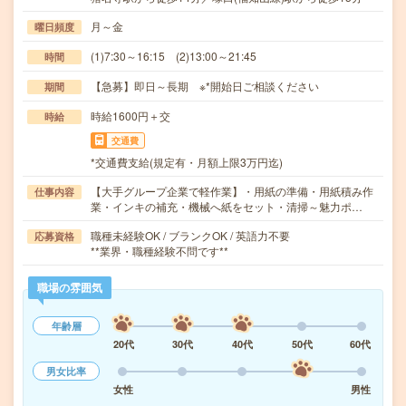
月～金
曜日頻度
(1)7:30～16:15 (2)13:00～21:45
時間
【急募】即日～長期 ※*開始日ご相談ください
期間
時給1600円＋交
時給
交通費
*交通費支給(規定有・月額上限3万円迄)
【大手グループ企業で軽作業】・用紙の準備・用紙積み作
仕事内容
業・インキの補充・機械へ紙をセット・清掃～魅力ポ…
職種未経験OK / ブランクOK / 英語力不要
応募資格
**業界・職種経験不問です**
職場の雰囲気
年齢層
20代
30代
40代
50代
60代
男女比率
女性
男性