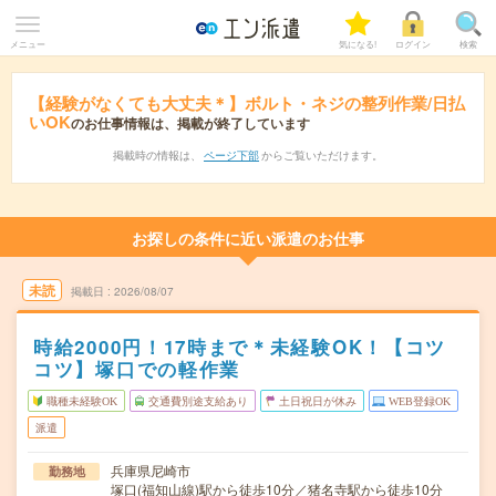
メニュー
気になる!
ログイン
検索
【経験がなくても大丈夫＊】ボルト・ネジの整列作業/日払
いOK
のお仕事情報は、掲載が終了しています
掲載時の情報は、
ページ下部
からご覧いただけます。
お探しの条件に近い派遣のお仕事
未読
掲載日
2026/08/07
時給2000円！17時まで＊未経験OK！【コツ
コツ】塚口での軽作業
職種未経験OK
交通費別途支給あり
土日祝日が休み
WEB登録OK
派遣
兵庫県尼崎市
勤務地
塚口(福知山線)駅から徒歩10分／猪名寺駅から徒歩10分