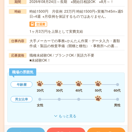
2026年08月24日～長期 ※開始日相談OK ※8月～！
期間
時給1500円 月収例 23万円 時給1500円×実働7h45m×週5
時給
日×4週 ※月収例を保証するものではありません。
交通費
1ヶ月3万円を上限として実費支給
大手メーカーでの事務+かんたん作業・データ入力・書類
仕事内容
作成・製品の検査準備（開梱と梱包）・事務所への書…
職種未経験OK / ブランクOK / 英語力不要
応募資格
■未経験OK！
職場の雰囲気
年齢層
20代
30代
40代
50代
60代
男女比率
女性
男性
もっと見る