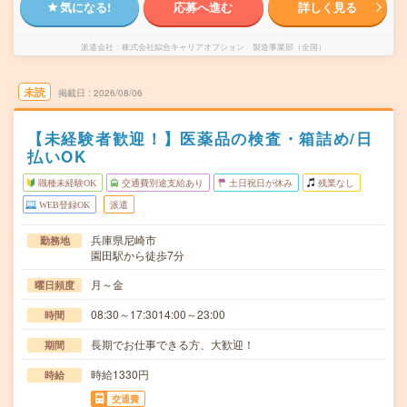
気になる!
応募へ進む
詳しく見る
派遣会社
株式会社綜合キャリアオプション 製造事業部（全国）
未読
掲載日
2026/08/06
【未経験者歓迎！】医薬品の検査・箱詰め/日
払いOK
職種未経験OK
交通費別途支給あり
土日祝日が休み
残業なし
WEB登録OK
派遣
兵庫県尼崎市
勤務地
園田駅から徒歩7分
月～金
曜日頻度
08:30～17:3014:00～23:00
時間
長期でお仕事できる方、大歓迎！
期間
時給1330円
時給
交通費