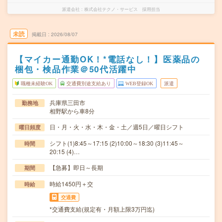
派遣会社
株式会社テクノ・サービス 採用担当
未読
掲載日
2026/08/07
【マイカー通勤OK！*電話なし！】医薬品の
梱包・検品作業＠50代活躍中
職種未経験OK
交通費別途支給あり
WEB登録OK
派遣
兵庫県三田市
勤務地
相野駅から車8分
日・月・火・水・木・金・土／週5日／曜日シフト
曜日頻度
シフト(1)8:45～17:15 (2)10:00～18:30 (3)11:45～
時間
20:15 (4)…
【急募】即日～長期
期間
時給1450円＋交
時給
交通費
*交通費支給(規定有・月額上限3万円迄)