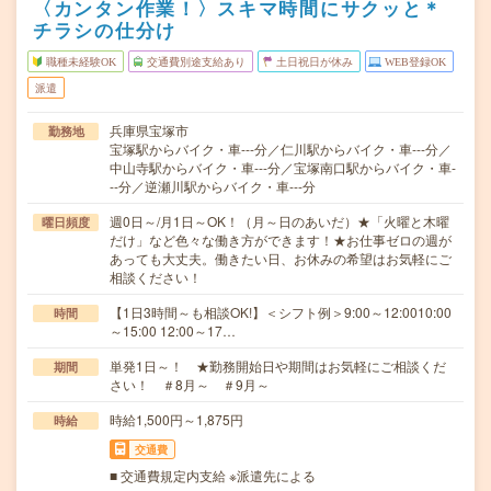
〈カンタン作業！〉スキマ時間にサクッと＊
チラシの仕分け
職種未経験OK
交通費別途支給あり
土日祝日が休み
WEB登録OK
派遣
兵庫県宝塚市
勤務地
宝塚駅からバイク・車---分／仁川駅からバイク・車---分／
中山寺駅からバイク・車---分／宝塚南口駅からバイク・車-
--分／逆瀬川駅からバイク・車---分
週0日～/月1日～OK！（月～日のあいだ）★「火曜と木曜
曜日頻度
だけ」など色々な働き方ができます！★お仕事ゼロの週が
あっても大丈夫。働きたい日、お休みの希望はお気軽にご
相談ください！
【1日3時間～も相談OK!】＜シフト例＞9:00～12:0010:00
時間
～15:00 12:00～17…
単発1日～！ ★勤務開始日や期間はお気軽にご相談くだ
期間
さい！ ＃8月～ ＃9月～
時給1,500円～1,875円
時給
交通費
■ 交通費規定内支給 ※派遣先による