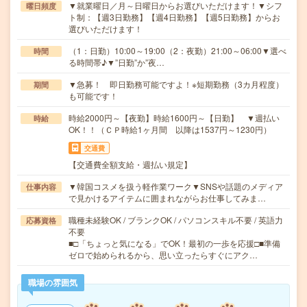
▼就業曜日／月～日曜日からお選びいただけます！▼シフ
曜日頻度
ト制：【週3日勤務】【週4日勤務】【週5日勤務】からお
選びいただけます！
（1：日勤）10:00～19:00（2：夜勤）21:00～06:00▼選べ
時間
る時間帯♪▼”日勤”か”夜…
▼急募！ 即日勤務可能ですよ！※短期勤務（3カ月程度）
期間
も可能です！
時給2000円～【夜勤】時給1600円～【日勤】 ▼週払い
時給
OK！！（ＣＰ時給1ヶ月間 以降は1537円～1230円）
交通費
【交通費全額支給・週払い規定】
▼韓国コスメを扱う軽作業ワーク▼SNSや話題のメディア
仕事内容
で見かけるアイテムに囲まれながらお仕事してみま…
職種未経験OK / ブランクOK / パソコンスキル不要 / 英語力
応募資格
不要
■□「ちょっと気になる」でOK！最初の一歩を応援□■準備
ゼロで始められるから、思い立ったらすぐにアク…
職場の雰囲気