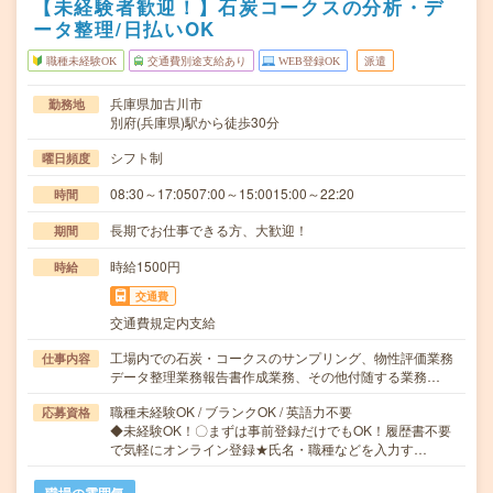
【未経験者歓迎！】石炭コークスの分析・デ
ータ整理/日払いOK
職種未経験OK
交通費別途支給あり
WEB登録OK
派遣
兵庫県加古川市
勤務地
別府(兵庫県)駅から徒歩30分
シフト制
曜日頻度
08:30～17:0507:00～15:0015:00～22:20
時間
長期でお仕事できる方、大歓迎！
期間
時給1500円
時給
交通費
交通費規定内支給
工場内での石炭・コークスのサンプリング、物性評価業務
仕事内容
データ整理業務報告書作成業務、その他付随する業務…
職種未経験OK / ブランクOK / 英語力不要
応募資格
◆未経験OK！〇まずは事前登録だけでもOK！履歴書不要
で気軽にオンライン登録★氏名・職種などを入力す…