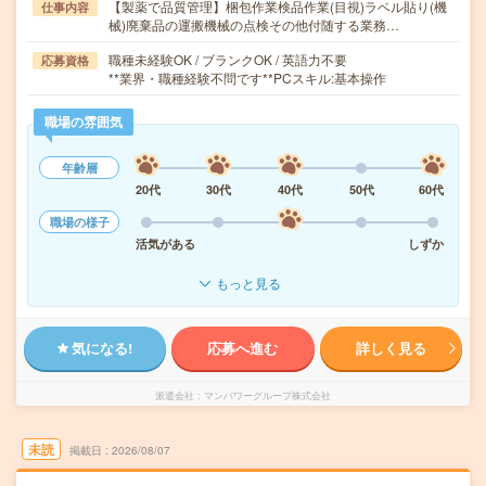
【製薬で品質管理】梱包作業検品作業(目視)ラベル貼り(機
仕事内容
械)廃棄品の運搬機械の点検その他付随する業務…
職種未経験OK / ブランクOK / 英語力不要
応募資格
**業界・職種経験不問です**PCスキル:基本操作
職場の雰囲気
年齢層
20代
30代
40代
50代
60代
職場の様子
活気がある
しずか
もっと見る
気になる!
応募へ進む
詳しく見る
派遣会社
マンパワーグループ株式会社
未読
掲載日
2026/08/07