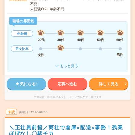
不要
未経験OK！年齢不問
職場の雰囲気
年齢層
20代
30代
40代
50代
60代
男女比率
女性
男性
もっと見る
気になる!
応募へ進む
詳しく見る
派遣会社
株式会社ルフト・メディカルケア 神戸支店
未読
掲載日
2026/08/06
＼正社員前提／商社で倉庫×配送×事務！残業
ほぼなし〇駅チカ