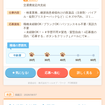
交通費規定内支給
・検査業務…糖尿病患者様向けの医薬品（注射剤・バイア
仕事内容
ル・錠剤ブリスターパックなど）にキズや汚れ、ゴミ…
職種未経験OK / ブランクOK / パソコンスキル不要 / 英語力
応募資格
不要
＜未経験OK！＞＃学歴不問＃髪色・髪型自由！○応募後の
流れ「応募する」ボタンをクリック↓メールにてw…
職場の雰囲気
年齢層
20代
30代
40代
50代
60代
気になる!
応募へ進む
詳しく見る
派遣会社
株式会社ウィルオブ・ワーク FO事業部
未読
掲載日
2026/08/07