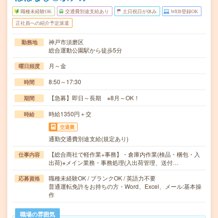
職種未経験OK
交通費別途支給あり
土日祝日が休み
WEB登録OK
正社員への紹介予定派遣
神戸市須磨区
勤務地
総合運動公園駅から徒歩5分
月～金
曜日頻度
8:50～17:30
時間
【急募】即日～長期 ※8月～OK！
期間
時給1350円＋交
時給
交通費
通勤交通費別途支給(規定あり)
【総合商社で軽作業+事務】・倉庫内作業(検品・梱包・入
仕事内容
出荷)※メイン業務・事務処理(入出荷管理、送付…
職種未経験OK / ブランクOK / 英語力不要
応募資格
普通運転免許をお持ちの方・Word、Excel、メール:基本操
作
職場の雰囲気