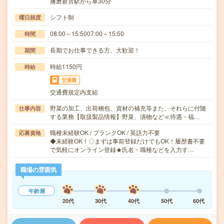
播磨新宮駅から車30分
シフト制
曜日頻度
08:00～15:5007:00～15:50
時間
長期でお仕事できる方、大歓迎！
期間
時給1150円
時給
交通費
交通費規定内支給
野菜の加工、出荷梱包、資材の補充等また、それらに付随
仕事内容
する業務【取扱製品情報】野菜、漬物など≪待遇・福…
職種未経験OK / ブランクOK / 英語力不要
応募資格
◆未経験OK！〇まずは事前登録だけでもOK！履歴書不要
で気軽にオンライン登録★氏名・職種などを入力す…
職場の雰囲気
年齢層
20代
30代
40代
50代
60代