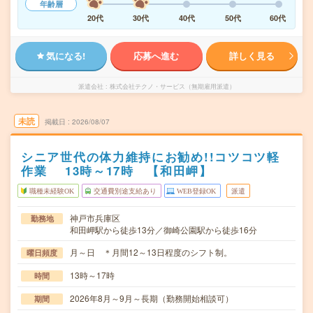
年齢層
20代
30代
40代
50代
60代
気になる!
応募へ進む
詳しく見る
派遣会社
株式会社テクノ・サービス（無期雇用派遣）
未読
掲載日
2026/08/07
シニア世代の体力維持にお勧め!!コツコツ軽
作業 13時～17時 【和田岬】
職種未経験OK
交通費別途支給あり
WEB登録OK
派遣
神戸市兵庫区
勤務地
和田岬駅から徒歩13分／御崎公園駅から徒歩16分
月～日 ＊月間12～13日程度のシフト制。
曜日頻度
13時～17時
時間
2026年8月～9月～長期（勤務開始相談可）
期間