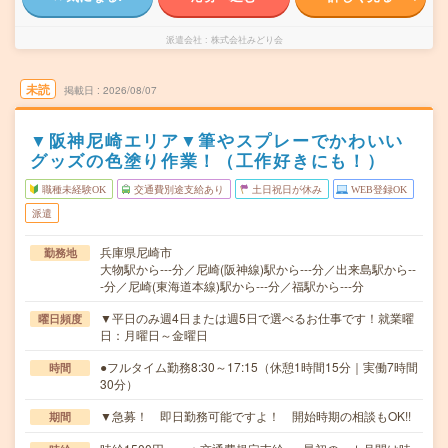
派遣会社
株式会社みどり会
未読
掲載日
2026/08/07
▼阪神尼崎エリア▼筆やスプレーでかわいい
グッズの色塗り作業！（工作好きにも！）
職種未経験OK
交通費別途支給あり
土日祝日が休み
WEB登録OK
派遣
兵庫県尼崎市
勤務地
大物駅から---分／尼崎(阪神線)駅から---分／出来島駅から--
-分／尼崎(東海道本線)駅から---分／福駅から---分
▼平日のみ週4日または週5日で選べるお仕事です！就業曜
曜日頻度
日：月曜日～金曜日
●フルタイム勤務8:30～17:15（休憩1時間15分｜実働7時間
時間
30分）
▼急募！ 即日勤務可能ですよ！ 開始時期の相談もOK!!
期間