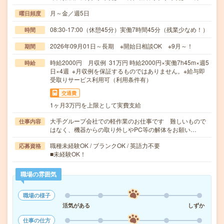
月～金／週5日
曜日頻度
08:30-17:00（休憩45分）実働7時間45分（残業少なめ！）
時間
2026年09月01日～長期 ※開始日相談OK ※9月～！
期間
時給2000円 月収例 31万円 時給2000円×実働7h45m×週5
時給
日×4週 ※月収例を保証するものではありません。※給与即
受取りサービス利用可（利用条件有）
交通費
1ヶ月3万円を上限として実費支給
大手グループ会社での軽作業のお仕事です 難しいもので
仕事内容
はなく、機器からの取り外しやPC等の解体をお願い…
職種未経験OK / ブランクOK / 英語力不要
応募資格
■未経験OK！
職場の雰囲気
職場の様子
活気がある
しずか
仕事の仕方