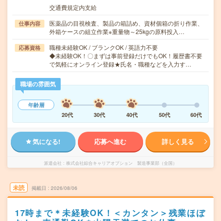
交通費規定内支給
医薬品の目視検査、製品の箱詰め、資材個箱の折り作業、
仕事内容
外箱ケースの組立作業※重量物～25kgの原料投入…
職種未経験OK / ブランクOK / 英語力不要
応募資格
◆未経験OK！〇まずは事前登録だけでもOK！履歴書不要
で気軽にオンライン登録★氏名・職種などを入力す…
職場の雰囲気
年齢層
20代
30代
40代
50代
60代
気になる!
応募へ進む
詳しく見る
派遣会社
株式会社綜合キャリアオプション 製造事業部（全国）
未読
掲載日
2026/08/06
17時まで＊未経験OK！＜カンタン＞残業ほぼ