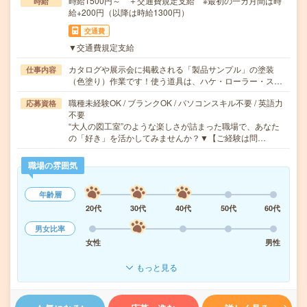
時給1500円～ ＋交通費規定支給 ※最初の一カ月間は時
時給
給+200円（以降は時給1300円）
交通費
▼交通費規定支給
カタログや展示会に掲載される「製品サンプル」の塗装
仕事内容
（色塗り）作業です！使う道具は、ハケ・ローラー・ス…
職種未経験OK / ブランクOK / パソコンスキル不要 / 英語力
応募資格
不要
“大人の図工室”のような楽しさが詰まった職場で、あなた
の「好き」を活かしてみませんか？▼【ご経験は問…
職場の雰囲気
年齢層
20代
30代
40代
50代
60代
男女比率
女性
男性
もっと見る