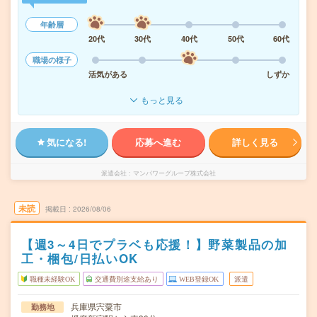
年齢層
20代
30代
40代
50代
60代
職場の様子
活気がある
しずか
もっと見る
気になる!
応募へ進む
詳しく見る
派遣会社
マンパワーグループ株式会社
未読
掲載日
2026/08/06
【週3～4日でプラベも応援！】野菜製品の加
工・梱包/日払いOK
職種未経験OK
交通費別途支給あり
WEB登録OK
派遣
兵庫県宍粟市
勤務地