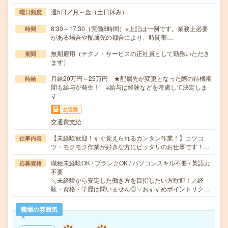
週5日／月～金（土日休み）
曜日頻度
8:30～17:30（実働8時間）※上記は一例です。業務上必要
時間
がある場合や配属先の都合により、時間帯…
無期雇用（テクノ・サービスの正社員として勤務いただき
期間
ます）
月給20万円～25万円 ★配属先が変更となった際の待機期
時給
間も給与が発生！ ※給与は経験などを考慮して決定しま
す
交通費
交通費支給
【未経験歓迎！すぐ覚えられるカンタン作業！】コツコ
仕事内容
ツ・モクモク作業が好きな方にピッタリのお仕事です！…
職種未経験OK / ブランクOK / パソコンスキル不要 / 英語力
応募資格
不要
＼未経験から安定した働き方を目指したい方歓迎！／経
験・資格・学歴は問いません◎▽おすすめポイントリク…
職場の雰囲気