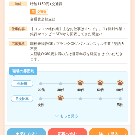
時給1150円+交通費
時給
交通費
交通費全額支給
【コツコツ軽作業】主なお仕事は２つです。(1) 開封作業：
仕事内容
銀行やコンビニATMから回収してきた現金バ…
職種未経験OK / ブランクOK / パソコンスキル不要 / 英語力
応募資格
不要
未経験OK60歳未満の方は世帯年収を確認させていただき
ます。
職場の雰囲気
年齢層
20代
30代
40代
50代
60代
男女比率
女性
男性
もっと見る
気になる!
応募へ進む
詳しく見る