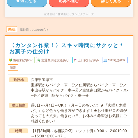
気になる!
応募へ進む
詳しく見る
派遣会社
株式会社セブンピクチャーズ
未読
掲載日
2026/08/07
〈カンタン作業！〉スキマ時間にサクッと＊
お菓子の仕分け
職種未経験OK
交通費別途支給あり
土日祝日が休み
WEB登録OK
派遣
兵庫県宝塚市
勤務地
宝塚駅からバイク・車---分／仁川駅からバイク・車---分／
中山寺駅からバイク・車---分／宝塚南口駅からバイク・車-
--分／逆瀬川駅からバイク・車---分
週0日～/月1日～OK！（月～日のあいだ）★「火曜と木曜
曜日頻度
だけ」など色々な働き方ができます！★お仕事ゼロの週が
あっても大丈夫。働きたい日、お休みの希望はお気軽にご
相談ください！
【1日3時間～も相談OK!】＜シフト例＞9:00～12:0010:00
時間
～15:00 12:00～17…