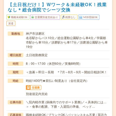
【土日祝だけ！】Wワーク＆未経験OK！残業
なし＊総合病院でシーツ交換
職種未経験OK
交通費別途支給あり
残業なし
WEB登録OK
派遣
神戸市須磨区
勤務地
名谷駅からバス10分／総合運動公園駅から車4分／学園都
市駅から車10分／須磨駅から車17分／須磨浦公園駅から車
19分
土日祝勤務限定
曜日頻度
8：00～17:00（休憩60分／実働8時間）
時間
＜急募＞即日～長期 ＊7月～8月～9月～開始日相談OK！
期間
時給1400円★前払い制度あり（会社規定内）
時給
交通費
別途規定内支給
＼院内軽作業 (病棟内でのサポート業務)／＜具体的には…
仕事内容
＞・食事の配膳、下膳・入退院の準備、 ベッド…
職種未経験OK / ブランクOK / パソコンスキル不要 / 英語力
応募資格