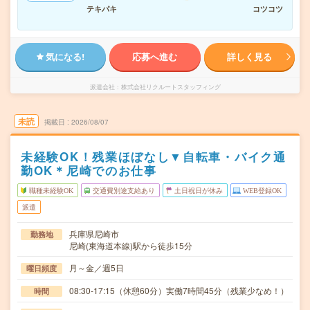
テキパキ
コツコツ
気になる!
応募へ進む
詳しく見る
派遣会社
株式会社リクルートスタッフィング
未読
掲載日
2026/08/07
未経験OK！残業ほぼなし▼自転車・バイク通
勤OK＊尼崎でのお仕事
職種未経験OK
交通費別途支給あり
土日祝日が休み
WEB登録OK
派遣
兵庫県尼崎市
勤務地
尼崎(東海道本線)駅から徒歩15分
月～金／週5日
曜日頻度
08:30-17:15（休憩60分）実働7時間45分（残業少なめ！）
時間