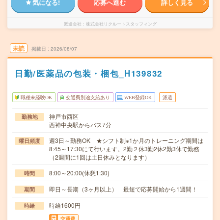
気になる!
応募へ進む
詳しく見る
派遣会社
株式会社リクルートスタッフィング
未読
掲載日
2026/08/07
日勤/医薬品の包装・梱包_H139832
職種未経験OK
交通費別途支給あり
WEB登録OK
派遣
神戸市西区
勤務地
西神中央駅からバス7分
週3日～勤務OK ★シフト制※1か月のトレーニング期間は
曜日頻度
8:45～17:30にて行います。2勤２休3勤2休2勤3休で勤務
（2週間に1回は土日休みとなります）
8:00～20:00(休憩1:30)
時間
即日～長期（3ヶ月以上） 最短で応募開始から1週間！
期間
時給1600円
時給
交通費