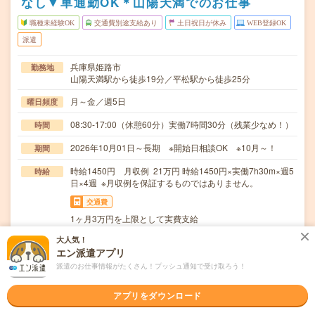
なし▼車通勤OK＊山陽天満でのお仕事
職種未経験OK
交通費別途支給あり
土日祝日が休み
WEB登録OK
派遣
兵庫県姫路市
勤務地
山陽天満駅から徒歩19分／平松駅から徒歩25分
月～金／週5日
曜日頻度
08:30-17:00（休憩60分）実働7時間30分（残業少なめ！）
時間
2026年10月01日～長期 ※開始日相談OK ※10月～！
期間
時給1450円 月収例 21万円 時給1450円×実働7h30m×週5
時給
日×4週 ※月収例を保証するものではありません。
交通費
1ヶ月3万円を上限として実費支給
大人気！
＜大手ガス販売会社で事務サポートのお仕事＞・データ入
仕事内容
エン派遣アプリ
力・成績表の作成・ガス容器の簡単なチェック・出荷…
派遣のお仕事情報がたくさん！プッシュ通知で受け取ろう！
職種未経験OK / ブランクOK / 英語力不要
応募資格
■未経験OK！
アプリをダウンロード