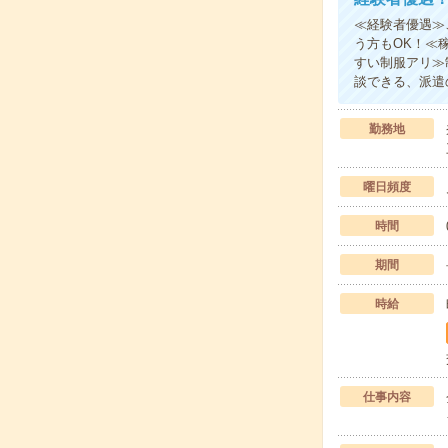
≪経験者優遇≫
う方もOK！≪
すい制服アリ≫
談できる、派遣
勤務地
曜日頻度
時間
期間
時給
仕事内容