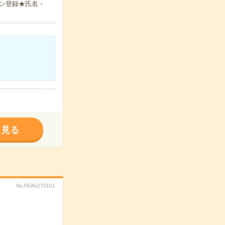
ン登録★氏名・
く見る
No.FAJfo270101