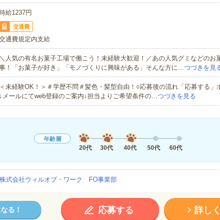
時給1237円
交通費
交通費規定内支給
＼人気の有名お菓子工場で働こう！未経験大歓迎！／あの人気グミなどのお
事！「お菓子が好き」「モノづくりに興味がある」そんな方に…
つづきを見
＜未経験OK！＞＃学歴不問＃髪色・髪型自由！○応募後の流れ「応募する」
↓メールにてweb登録のご案内↓担当よりご希望条件の…
つづきを見る
年齢層
20代
30代
40代
50代
60代
株式会社ウィルオブ・ワーク FO事業部
応募する
詳し
になる！