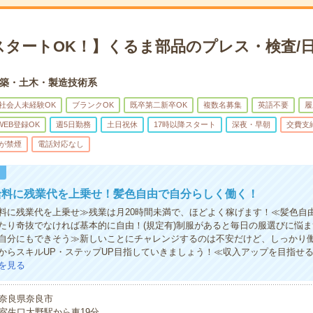
スタートOK！】くるま部品のプレス・検査/日
築・土木・製造技術系
社会人未経験OK
ブランクOK
既卒第二新卒OK
複数名募集
英語不要
履
WEB登録OK
週5日勤務
土日祝休
17時以降スタート
深夜・早朝
交費支
が禁煙
電話対応なし
！
給料に残業代を上乗せ！髪色自由で自分らしく働く！
料に残業代を上乗せ≫残業は月20時間未満で、ほどよく稼げます！≪髪色自
たり奇抜でなければ基本的に自由！(規定有)制服があると毎日の服選びに悩ま
自分にもできそう≫新しいことにチャレンジするのは不安だけど、しっかり
からスキルUP・ステップUP目指していきましょう！≪収入アップを目指せ
を見る
奈良県奈良市
室生口大野駅から車19分