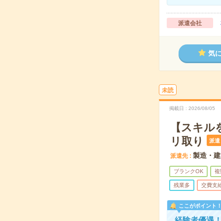
派遣会社
気
未読
掲載日
2026/08/05
【スキル
リ取り
派遣
製造・建
派遣先
ブランクOK
複
残業多
交費支
ここがポイント
経験者優遇