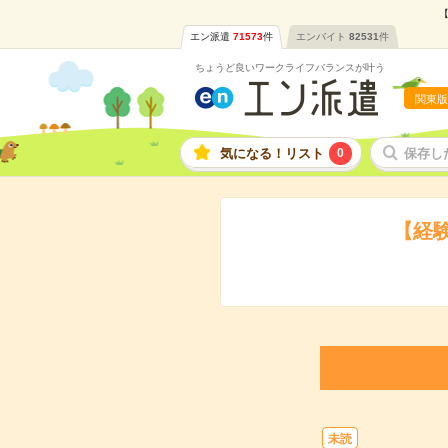
【
エン派遣
71573
件
エンバイト
82531
件
ちょうど良いワークライフバランスが叶う
関東版
気になる！リスト
0
保存し
【経
未読