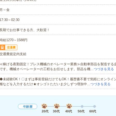
月～金
17:30～02:30
長期でお仕事できる方、大歓迎！
時給1270～1588円
交通費
交通費規定内支給
≪稼げる夜勤固定！プレス機械のオペレーター業務≫自動車部品を製造する
です。機械オペーレーターの工程をお任せします。部品を機…
つづきを見る
◆未経験OK！〇まずは事前登録だけでもOK！履歴書不要で気軽にオンライ
種などを入力するだけ★オシゴトただいま少しずつ増加中…
つづきを見る
年齢層
20代
30代
40代
50代
60代