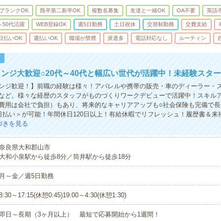
ブランクOK
既卒第二新卒OK
複数名募集
友達と一緒OK
OA不要
英語
～50代活躍
WEB登録OK
週5日勤務
土日祝休
交替制勤務
交費支給
日払いOK
週払いOK
職場が禁煙
派遣多
電話対応なし
ルーティン
！
ンジ大歓迎○20代～40代と幅広い世代が活躍中！未経験スター
ンジ歓迎！】前職の経験は様々！アパレルや携帯の販売・車のディーラー・
など。様々な経歴のスタッフがものづくりワークデビューで活躍中！スキル
費用は会社で負担）もあり、将来的なキャリアアップも○社会保険も完備で長
日払い＞が可能！年間休日120日以上！有給休暇でリフレッシュ！履歴書＆来
づきを見る
奈良県大和郡山市
大和小泉駅から徒歩8分／筒井駅から徒歩18分
月～金／週5日勤務
8:30～17:15(休憩0:45)19:00～4:30(休憩1:30)
即日～長期（3ヶ月以上） 最短で応募開始から1週間！