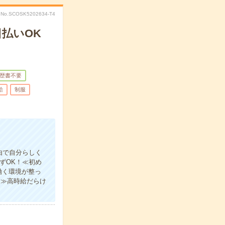
No.SCOSK5202634-T4
払いOK
歴書不要
給
制服
由で自分らしく
ずOK！≪初め
働く環境が整っ
る≫高時給だらけ