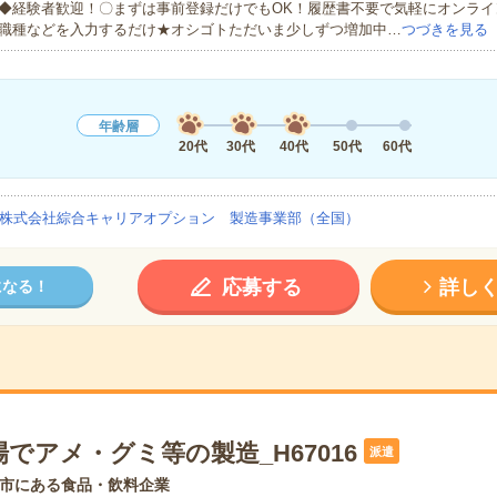
◆経験者歓迎！〇まずは事前登録だけでもOK！履歴書不要で気軽にオンライ
職種などを入力するだけ★オシゴトただいま少しずつ増加中…
つづきを見る
年齢層
20代
30代
40代
50代
60代
株式会社綜合キャリアオプション 製造事業部（全国）
応募する
詳し
になる！
でアメ・グミ等の製造_H67016
派遣
市にある食品・飲料企業