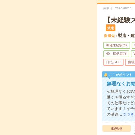
掲載日
2026/08/05
【未経験
派遣
製造・建
派遣先
職種未経験OK
40～50代活躍
日払いOK
職場
ここがポイント
無理なくお
≪無理なくお給
働く≫明るすぎ
ての仕事だけど
ています！イチ
の派遣…
つづき
勤務地