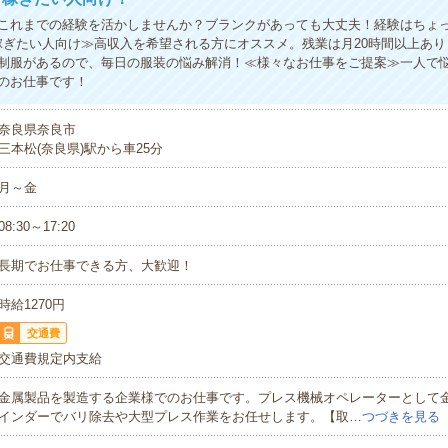
これまでの経験を活かしませんか？ブランクがあっても大丈夫！経験はちょ
稼ぎたい人向け≫高収入を希望される方にオススメ。残業は月20時間以上あ
制服があるので、毎日の服装の悩み解消！≪様々なお仕事をご提案≫一人で
のお仕事です！
奈良県奈良市
三本松(奈良県)駅から車25分
月～金
08:30～17:20
長期でお仕事できる方、大歓迎！
時給1270円
交通費
交通費規定内支給
金属製品を製造する企業様でのお仕事です。プレス機械オペレーターとして
インダーでバリ除去や大型プレス作業をお任せします。【取…
つづきを見る