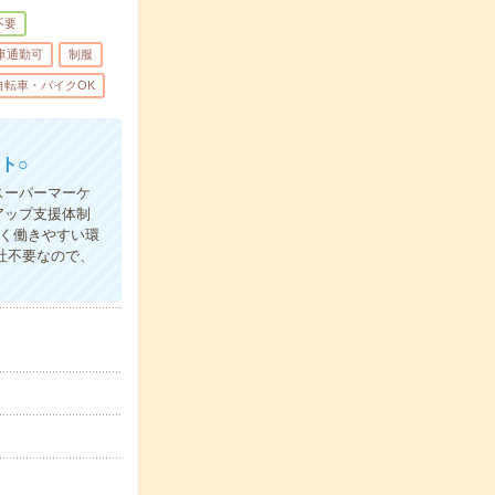
不要
車通勤可
制服
自転車・バイクOK
ト○
スーパーマーケ
アップ支援体制
く働きやすい環
社不要なので、