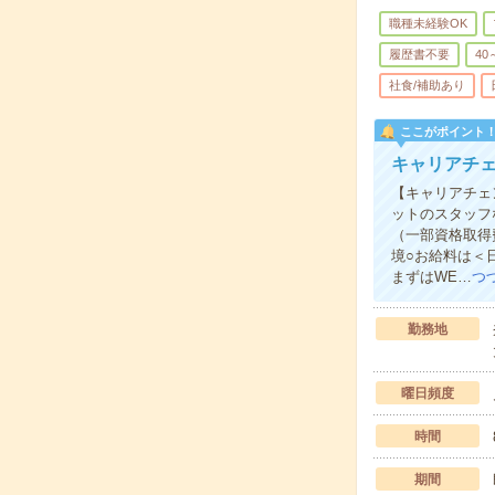
職種未経験OK
履歴書不要
40
社食/補助あり
ここがポイント
キャリアチェ
【キャリアチェ
ットのスタッフ
（一部資格取得
境○お給料は＜
まずはWE…
つ
勤務地
曜日頻度
時間
期間