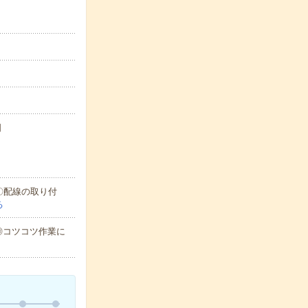
日
〇配線の取り付
る
◎コツコツ作業に