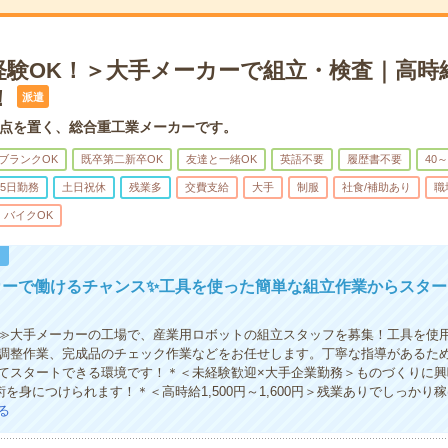
験OK！＞大手メーカーで組立・検査｜高時給✨
！
派遣
点を置く、総合重工業メーカーです。
ブランクOK
既卒第二新卒OK
友達と一緒OK
英語不要
履歴書不要
40
5日勤務
土日祝休
残業多
交費支給
大手
制服
社食/補助あり
職
・バイクOK
！
カーで働けるチャンス✨工具を使った簡単な組立作業からスター
≫大手メーカーの工場で、産業用ロボットの組立スタッフを募集！工具を使
調整作業、完成品のチェック作業などをお任せします。丁寧な指導があるた
てスタートできる環境です！＊＜未経験歓迎×大手企業勤務＞ものづくりに興
を身につけられます！＊＜高時給1,500円～1,600円＞残業ありでしっかり稼
る