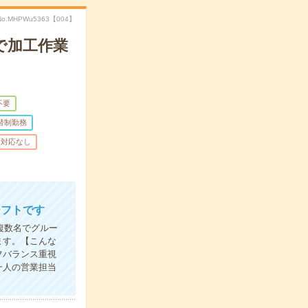
No.MHPWu5363【004】
で加工作業
不要
替制勤務
話対応なし
シフトです
複数名でグルー
ます。【こんな
フバランス重視
一人の営業担当