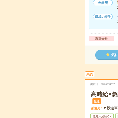
年齢層
職場の様子
派遣会社
気
未読
掲載日
2026/08/07
高時給×
派遣
▼鉄道車
派遣先
職種未経験OK