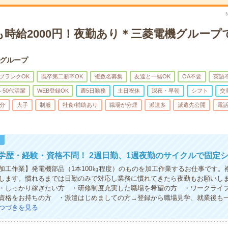
も時給2000円！夜勤あり＊三菱電機グループ
グループ
ブランクOK
既卒第二新卒OK
複数名募集
友達と一緒OK
OA不要
英語
～50代活躍
WEB登録OK
週5日勤務
土日祝休
深夜・早朝
シフト
交
5分
大手
制服
社食/補助あり
職場が分煙
派遣多
派遣先公開
電
！
学歴・経験・資格不問！ 2週日勤、1週夜勤のサイクルで固定
加工作業】発電機部品（1本100㎏程度）のものを加工作業するお仕事です。
します。慣れるまでは日勤のみで対応し業務に慣れてきたら夜勤もお願いし
・しっかり稼ぎたい方 ・研修制度充実した職場を希望の方 ・ワークライ
資格をお持ちの方 ・派遣はじめましての方→登録から職場見学、就業後も
つづきを見る