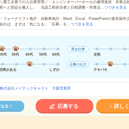
＼重工企業での入出庫管理／・エンジンオーバーホールの修理進捗 作業点
程へと部品を搬入し、 当該工程担当者と日程調整・作業点…
つづきを見る
・フォークリフト免許・自動車免許・Word、Excel、PowerPointの基本操
あれば、まずは「気になる」「応募」を…
つづきを見る
男女比率
20代
30代
40代
50代
60代
女性
仕事の仕方
活気がある
しずか
テキパキ
株式会社メイテックキャスト 大阪営業所
応募する
詳し
になる！