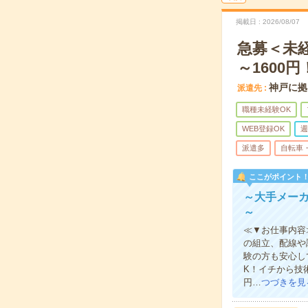
掲載日
2026/08/07
急募＜未経
～1600円
神戸に拠
派遣先
職種未経験OK
WEB登録OK
週
派遣多
自転車
ここがポイント
～大手メー
～
≪▼お仕事内容
の組立、配線や
験の方も安心し
K！イチから技術
円…
つづきを見