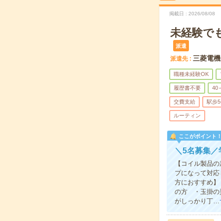
掲載日
2026/08/08
未経験で
派遣
三菱電機
派遣先
職種未経験OK
履歴書不要
40
交費支給
駅歩
ルーティン
ここがポイント
＼5名募集／
【コイル製品の
プになって対応
方におすすめ】
の方 ・玉掛の
がしっかり丁…