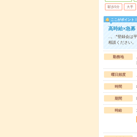
駅歩5分
大手
ここがポイント
高時給×急募
..。:*登録会
相談ください。
勤務地
曜日頻度
時間
期間
時給