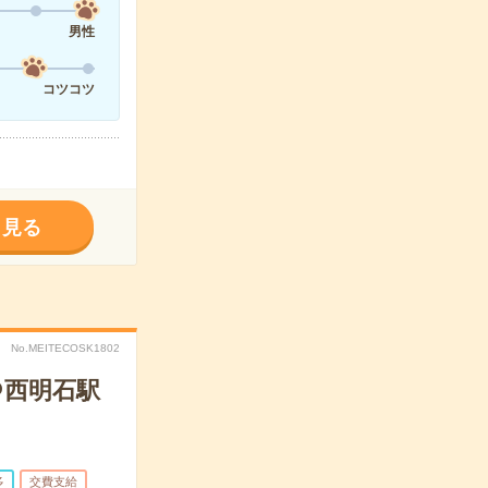
男性
コツコツ
く見る
No.MEITECOSK1802
＠西明石駅
多
交費支給