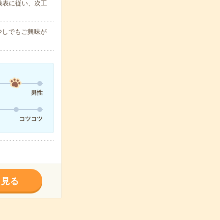
検表に従い、次工
作少しでもご興味が
男性
コツコツ
く見る