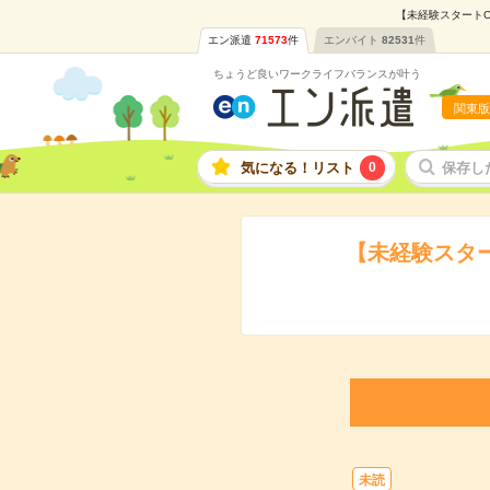
【未経験スタートO
エン派遣
71573
件
エンバイト
82531
件
ちょうど良いワークライフバランスが叶う
関東版
気になる！リスト
0
保存し
【未経験スタ
未読