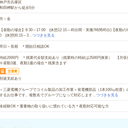
神戸市兵庫区
和田岬駅から徒歩5分
月～金
【昼勤の場合】8:30～17:00 (休憩12:15～45分間・実働7時間45分)【夜勤の場
0 (休憩00:15～3…
つづきを見る
即日～長期 ＊開始日相談OK
時給2000円 ＊残業代全額支給あり（残業時の時給は2500円換算） 【月収例】
※昼勤3週、夜勤1週の場合＊残業含まず
交通費
別途支給あり
＜三菱電機グループでコイル製品の加工作業＞発電機部品（1本100㎏程度）
するお仕事です。複数名でグループになって対応します…
つづきを見る
未経験OK＊重量物の取り扱いに慣れている方＊夜勤対応可能な方