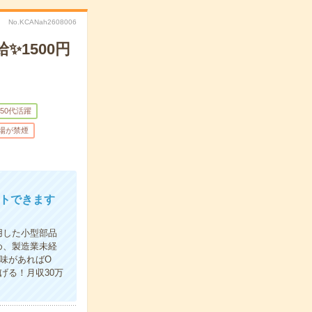
No.KCANah2608006
1500円
～50代活躍
場が禁煙
トできます
用した小型部品
め、製造業未経
味があればO
げる！月収30万