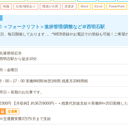
制服
社食/補助あり
職場が分煙
派遣多
Word
Excel
PowerPoint
！
！＜フォークリフト＞進捗管理/調整など＠西明石駅
は平日、毎日開催しております..。:*WEB登録やお電話での登録も可能！ご希
兵庫県明石市
西明石駅から徒歩10分
月～金曜日
8：00～17：00 実働8時間/休憩1時間 残業月20時間程
即日～長期のお仕事です。
2300円 【月収例】約36万8000円～＋残業代別途支給※実働8H×20日勤務し
交通費
※交通費実費3万円/月まで支給