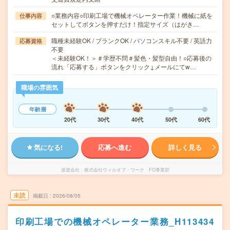
○業務内容○印刷工場で機械オペレーター作業！機械に紙を
仕事内容
セットしてボタンを押すだけ！指定サイズ（はがき…
職種未経験OK / ブランクOK / パソコンスキル不要 / 英語力
応募資格
不要
＜未経験OK！＞＃学歴不問＃髪色・髪型自由！○応募後の
流れ「応募する」ボタンをクリック↓メールにてw…
職場の雰囲気
年齢層
20代
30代
40代
50代
60代
気になる!
応募へ進む
詳しく見る
派遣会社
株式会社ウィルオブ・ワーク FO事業部
未読
掲載日
2026/08/05
印刷工場での機械オペレーター業務_H113434