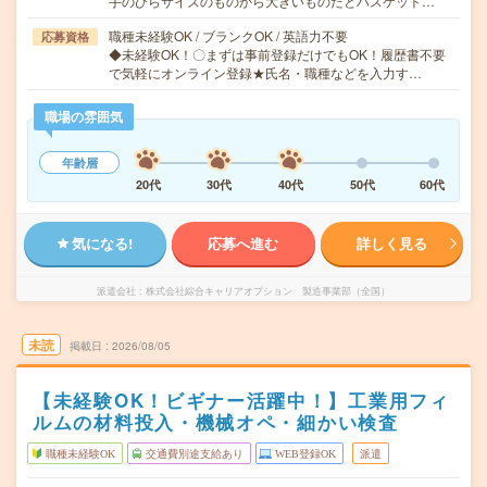
手のひらサイズのものから大きいものだとバスケット…
職種未経験OK / ブランクOK / 英語力不要
応募資格
◆未経験OK！〇まずは事前登録だけでもOK！履歴書不要
で気軽にオンライン登録★氏名・職種などを入力す…
職場の雰囲気
年齢層
20代
30代
40代
50代
60代
気になる!
応募へ進む
詳しく見る
派遣会社
株式会社綜合キャリアオプション 製造事業部（全国）
未読
掲載日
2026/08/05
【未経験OK！ビギナー活躍中！】工業用フィ
ルムの材料投入・機械オペ・細かい検査
職種未経験OK
交通費別途支給あり
WEB登録OK
派遣