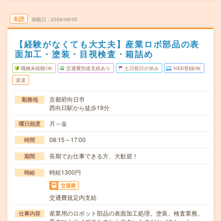
未読
掲載日
2026/08/05
【経験がなくても大丈夫】産業ロボ部品の表
面加工・塗装・目視検査・箱詰め
職種未経験OK
交通費別途支給あり
土日祝日が休み
WEB登録OK
派遣
京都府向日市
勤務地
西向日駅から徒歩19分
月～金
曜日頻度
08:15～17:00
時間
長期でお仕事できる方、大歓迎！
期間
時給1300円
時給
交通費
交通費規定内支給
産業用のロボット部品の表面加工処理。塗装、検査業務。
仕事内容