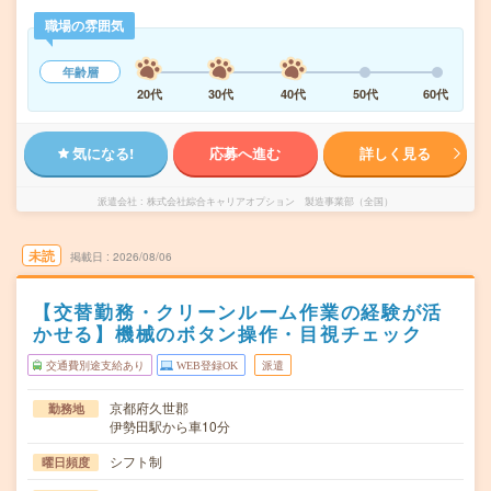
職場の雰囲気
年齢層
20代
30代
40代
50代
60代
気になる!
応募へ進む
詳しく見る
派遣会社
株式会社綜合キャリアオプション 製造事業部（全国）
未読
掲載日
2026/08/06
【交替勤務・クリーンルーム作業の経験が活
かせる】機械のボタン操作・目視チェック
交通費別途支給あり
WEB登録OK
派遣
京都府久世郡
勤務地
伊勢田駅から車10分
シフト制
曜日頻度