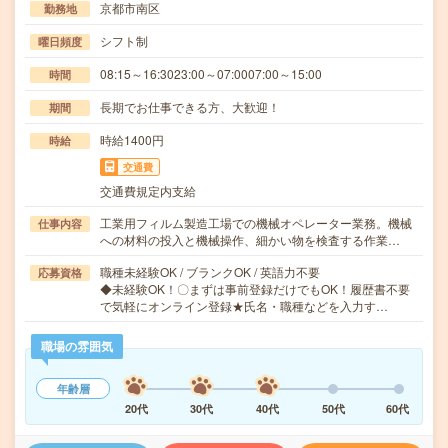
京都市南区
勤務地
シフト制
曜日頻度
08:15～16:3023:00～07:0007:00～15:00
時間
長期でお仕事できる方、大歓迎！
期間
時給1400円
時給
交通費
交通費規定内支給
工業用フィルム製造工場での機械オペレーター業務。機械
仕事内容
への材料の投入と機械操作、細かい物を検査する作業…
職種未経験OK / ブランクOK / 英語力不要
応募資格
◆未経験OK！〇まずは事前登録だけでもOK！履歴書不要
で気軽にオンライン登録★氏名・職種などを入力す…
職場の雰囲気
年齢層
20代
30代
40代
50代
60代