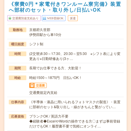
《寮費0円＊家電付きワンルーム寮完備》装置
へ部材のセット・取り外し/日払いOK
交通費別途支給あり
WEB登録OK
派遣
京都府久世郡
勤務地
伊勢田駅から車10分
シフト制
曜日頻度
(2交替)8:30～17:30、20:30～翌5:30 ※シフト表により変
時間
更あり※日勤研修あり(3ヶ…
長期でお仕事できる方、大歓迎！
期間
時給1500～1875円 日払いOK！
時給
交通費
交通費規定内支給
《半導体・液晶に用いられるフォトマスクの製造》・装置
仕事内容
に部材のセット&取り出し・線がきちんと繋がってい…
ブランクOK / 英語力不要
応募資格
◆経験者◆ExcelやWordの操作できる方〇まずは事前登録
だけでもOK！履歴書不要で気軽にオンライ…