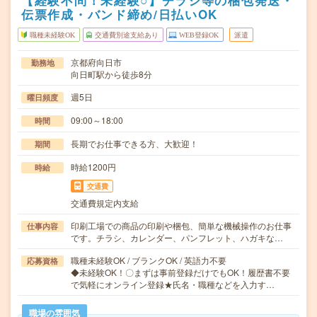
【経験不問！未経験○】チラシ等の梱包発送・
伝票作成・バンド締め/日払いOK
職種未経験OK
交通費別途支給あり
WEB登録OK
派遣
京都府向日市
勤務地
向日町駅から徒歩8分
週5日
曜日頻度
09:00～18:00
時間
長期でお仕事できる方、大歓迎！
期間
時給1200円
時給
交通費
交通費規定内支給
印刷工場での商品の印刷や梱包、簡単な機械操作のお仕事
仕事内容
です。チラシ、カレンダー、パンフレット、ハガキな…
職種未経験OK / ブランクOK / 英語力不要
応募資格
◆未経験OK！〇まずは事前登録だけでもOK！履歴書不要
で気軽にオンライン登録★氏名・職種などを入力す…
職場の雰囲気