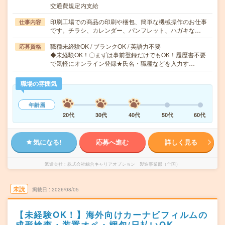
交通費規定内支給
印刷工場での商品の印刷や梱包、簡単な機械操作のお仕事
仕事内容
です。チラシ、カレンダー、パンフレット、ハガキな…
職種未経験OK / ブランクOK / 英語力不要
応募資格
◆未経験OK！〇まずは事前登録だけでもOK！履歴書不要
で気軽にオンライン登録★氏名・職種などを入力す…
職場の雰囲気
年齢層
20代
30代
40代
50代
60代
気になる!
応募へ進む
詳しく見る
派遣会社
株式会社綜合キャリアオプション 製造事業部（全国）
未読
掲載日
2026/08/05
【未経験OK！】海外向けカーナビフィルムの
成形検査・装置オペ・梱包/日払いOK