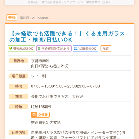
派遣会社
株式会社綜合キャリアオプション 製造事業部（全国）
未読
掲載日
2026/08/06
【未経験でも活躍できる！】くるま用ガラス
の加工・検査/日払いOK
職種未経験OK
交通費別途支給あり
WEB登録OK
派遣
京都市南区
勤務地
向日町駅から徒歩21分
シフト制
曜日頻度
07:00～15:0015:00～23:0023:00～07:00
時間
長期でお仕事できる方、大歓迎！
期間
時給1580円
時給
交通費
交通費規定内支給
自動車用ガラス製品の検査や機械オペレーター業務(1)切
仕事内容
断・研磨・印刷・フォークリフトにてガラスを運搬…