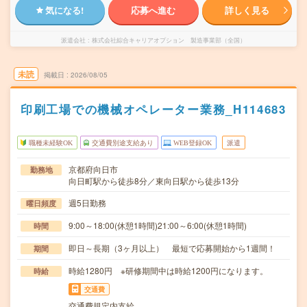
気になる!
応募へ進む
詳しく見る
派遣会社
株式会社綜合キャリアオプション 製造事業部（全国）
未読
掲載日
2026/08/05
印刷工場での機械オペレーター業務_H114683
職種未経験OK
交通費別途支給あり
WEB登録OK
派遣
京都府向日市
勤務地
向日町駅から徒歩8分／東向日駅から徒歩13分
週5日勤務
曜日頻度
9:00～18:00(休憩1時間)21:00～6:00(休憩1時間)
時間
即日～長期（3ヶ月以上） 最短で応募開始から1週間！
期間
時給1280円 ※研修期間中は時給1200円になります。
時給
交通費
交通費規定内支給