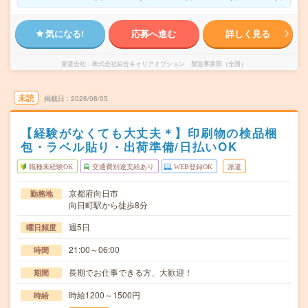
気になる!
応募へ進む
詳しく見る
派遣会社
株式会社綜合キャリアオプション 製造事業部（全国）
未読
掲載日
2026/08/05
【経験がなくても大丈夫＊】印刷物の検品梱
包・ラベル貼り・出荷準備/日払いOK
職種未経験OK
交通費別途支給あり
WEB登録OK
派遣
京都府向日市
勤務地
向日町駅から徒歩8分
週5日
曜日頻度
21:00～06:00
時間
長期でお仕事できる方、大歓迎！
期間
時給1200～1500円
時給