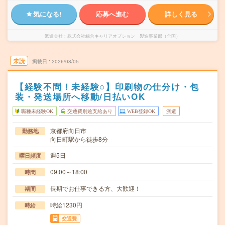
気になる!
応募へ進む
詳しく見る
派遣会社
株式会社綜合キャリアオプション 製造事業部（全国）
未読
掲載日
2026/08/05
【経験不問！未経験○】印刷物の仕分け・包
装・発送場所へ移動/日払いOK
職種未経験OK
交通費別途支給あり
WEB登録OK
派遣
京都府向日市
勤務地
向日町駅から徒歩8分
週5日
曜日頻度
09:00～18:00
時間
長期でお仕事できる方、大歓迎！
期間
時給1230円
時給
交通費