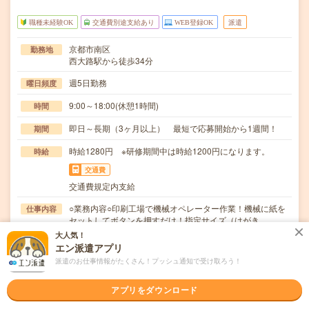
職種未経験OK
交通費別途支給あり
WEB登録OK
派遣
京都市南区
勤務地
西大路駅から徒歩34分
週5日勤務
曜日頻度
9:00～18:00(休憩1時間)
時間
即日～長期（3ヶ月以上） 最短で応募開始から1週間！
期間
時給1280円 ※研修期間中は時給1200円になります。
時給
交通費
交通費規定内支給
○業務内容○印刷工場で機械オペレーター作業！機械に紙を
仕事内容
セットしてボタンを押すだけ！指定サイズ（はがき…
大人気！
職種未経験OK / ブランクOK / パソコンスキル不要 / 英語力
応募資格
エン派遣アプリ
不要
派遣のお仕事情報がたくさん！プッシュ通知で受け取ろう！
＜未経験OK！＞＃学歴不問＃髪色・髪型自由！○応募後の
流れ「応募する」ボタンをクリック↓メールにてw…
アプリをダウンロード
職場の雰囲気