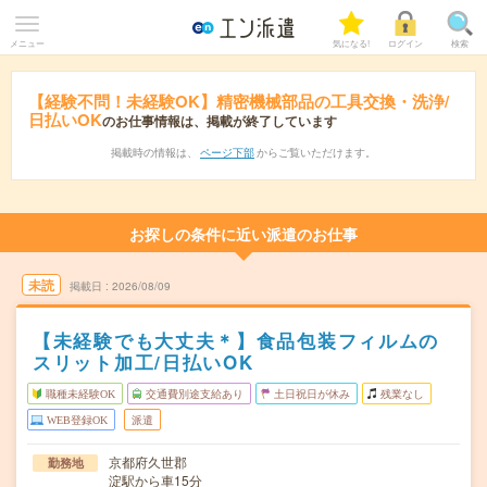
メニュー
気になる!
ログイン
検索
【経験不問！未経験OK】精密機械部品の工具交換・洗浄/
日払いOK
のお仕事情報は、掲載が終了しています
掲載時の情報は、
ページ下部
からご覧いただけます。
お探しの条件に近い派遣のお仕事
未読
掲載日
2026/08/09
【未経験でも大丈夫＊】食品包装フィルムの
スリット加工/日払いOK
職種未経験OK
交通費別途支給あり
土日祝日が休み
残業なし
WEB登録OK
派遣
京都府久世郡
勤務地
淀駅から車15分