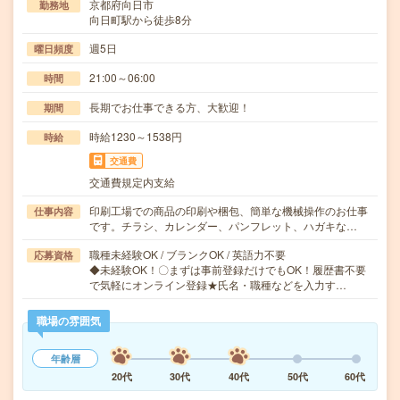
京都府向日市
勤務地
向日町駅から徒歩8分
週5日
曜日頻度
21:00～06:00
時間
長期でお仕事できる方、大歓迎！
期間
時給1230～1538円
時給
交通費
交通費規定内支給
印刷工場での商品の印刷や梱包、簡単な機械操作のお仕事
仕事内容
です。チラシ、カレンダー、パンフレット、ハガキな…
職種未経験OK / ブランクOK / 英語力不要
応募資格
◆未経験OK！〇まずは事前登録だけでもOK！履歴書不要
で気軽にオンライン登録★氏名・職種などを入力す…
職場の雰囲気
年齢層
20代
30代
40代
50代
60代