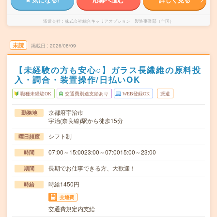
派遣会社
株式会社綜合キャリアオプション 製造事業部（全国）
未読
掲載日
2026/08/09
【未経験の方も安心○】ガラス長繊維の原料投
入・調合・装置操作/日払いOK
職種未経験OK
交通費別途支給あり
WEB登録OK
派遣
京都府宇治市
勤務地
宇治(奈良線)駅から徒歩15分
シフト制
曜日頻度
07:00～15:0023:00～07:0015:00～23:00
時間
長期でお仕事できる方、大歓迎！
期間
時給1450円
時給
交通費
交通費規定内支給