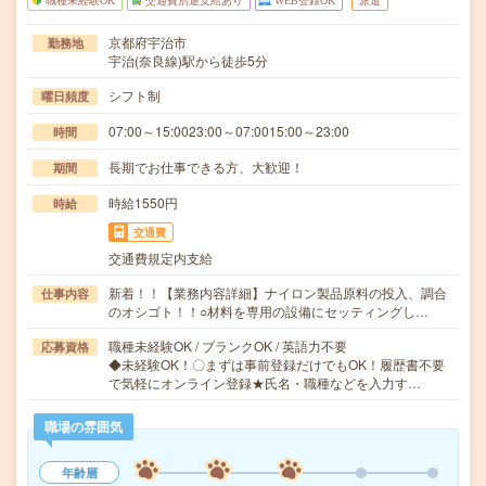
職種未経験OK
交通費別途支給あり
WEB登録OK
派遣
京都府宇治市
勤務地
宇治(奈良線)駅から徒歩5分
シフト制
曜日頻度
07:00～15:0023:00～07:0015:00～23:00
時間
長期でお仕事できる方、大歓迎！
期間
時給1550円
時給
交通費
交通費規定内支給
新着！！【業務内容詳細】ナイロン製品原料の投入、調合
仕事内容
のオシゴト！！○材料を専用の設備にセッティングし…
職種未経験OK / ブランクOK / 英語力不要
応募資格
◆未経験OK！〇まずは事前登録だけでもOK！履歴書不要
で気軽にオンライン登録★氏名・職種などを入力す…
職場の雰囲気
年齢層