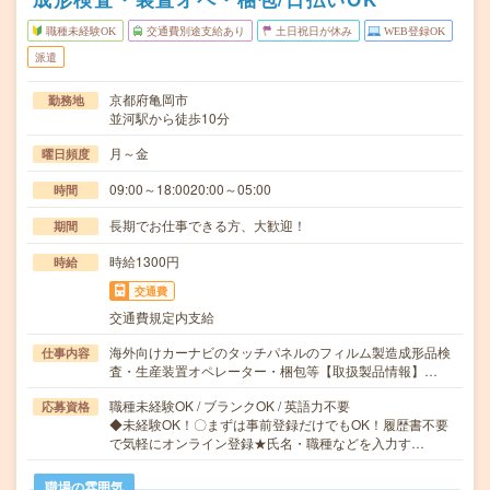
職種未経験OK
交通費別途支給あり
土日祝日が休み
WEB登録OK
派遣
京都府亀岡市
勤務地
並河駅から徒歩10分
月～金
曜日頻度
09:00～18:0020:00～05:00
時間
長期でお仕事できる方、大歓迎！
期間
時給1300円
時給
交通費
交通費規定内支給
海外向けカーナビのタッチパネルのフィルム製造成形品検
仕事内容
査・生産装置オペレーター・梱包等【取扱製品情報】…
職種未経験OK / ブランクOK / 英語力不要
応募資格
◆未経験OK！〇まずは事前登録だけでもOK！履歴書不要
で気軽にオンライン登録★氏名・職種などを入力す…
職場の雰囲気