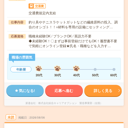
交通費
交通費規定内支給
釣り具やテニスラケットガットなどの繊維原料の投入、調
仕事内容
合のオシゴト！！○材料を専用の設備にセッティング…
職種未経験OK / ブランクOK / 英語力不要
応募資格
◆未経験OK！〇まずは事前登録だけでもOK！履歴書不要
で気軽にオンライン登録★氏名・職種などを入力す…
職場の雰囲気
年齢層
20代
30代
40代
50代
60代
気になる!
応募へ進む
詳しく見る
派遣会社
株式会社綜合キャリアオプション 製造事業部（全国）
未読
掲載日
2026/08/06