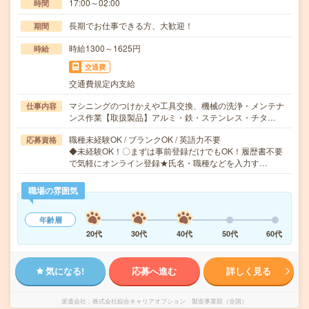
17:00～02:00
時間
長期でお仕事できる方、大歓迎！
期間
時給1300～1625円
時給
交通費
交通費規定内支給
マシニングのつけかえや工具交換、機械の洗浄・メンテナ
仕事内容
ンス作業【取扱製品】アルミ・鉄・ステンレス・チタ…
職種未経験OK / ブランクOK / 英語力不要
応募資格
◆未経験OK！〇まずは事前登録だけでもOK！履歴書不要
で気軽にオンライン登録★氏名・職種などを入力す…
職場の雰囲気
年齢層
20代
30代
40代
50代
60代
気になる!
応募へ進む
詳しく見る
派遣会社
株式会社綜合キャリアオプション 製造事業部（全国）