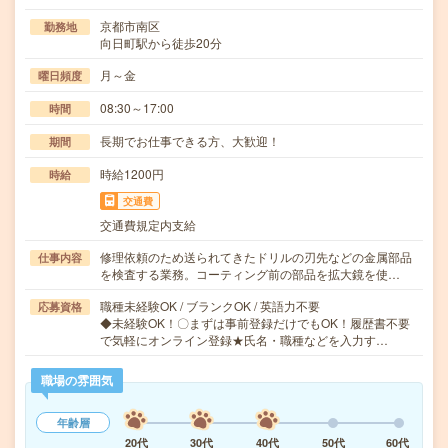
京都市南区
勤務地
向日町駅から徒歩20分
月～金
曜日頻度
08:30～17:00
時間
長期でお仕事できる方、大歓迎！
期間
時給1200円
時給
交通費
交通費規定内支給
修理依頼のため送られてきたドリルの刃先などの金属部品
仕事内容
を検査する業務。コーティング前の部品を拡大鏡を使…
職種未経験OK / ブランクOK / 英語力不要
応募資格
◆未経験OK！〇まずは事前登録だけでもOK！履歴書不要
で気軽にオンライン登録★氏名・職種などを入力す…
職場の雰囲気
年齢層
20代
30代
40代
50代
60代