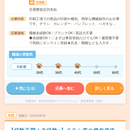
交通費
交通費規定内支給
印刷工場での商品の印刷や梱包、簡単な機械操作のお仕事
仕事内容
です。チラシ、カレンダー、パンフレット、ハガキな…
職種未経験OK / ブランクOK / 英語力不要
応募資格
◆未経験OK！〇まずは事前登録だけでもOK！履歴書不要
で気軽にオンライン登録★氏名・職種などを入力す…
職場の雰囲気
年齢層
20代
30代
40代
50代
60代
気になる!
応募へ進む
詳しく見る
派遣会社
株式会社綜合キャリアオプション 製造事業部（全国）
未読
掲載日
2026/08/05