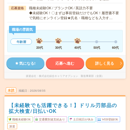
職種未経験OK / ブランクOK / 英語力不要
応募資格
◆未経験OK！〇まずは事前登録だけでもOK！履歴書不要
で気軽にオンライン登録★氏名・職種などを入力す…
職場の雰囲気
年齢層
20代
30代
40代
50代
60代
気になる!
応募へ進む
詳しく見る
派遣会社
株式会社綜合キャリアオプション 製造事業部（全国）
未読
掲載日
2026/08/05
【未経験でも活躍できる！】ドリル刃部品の
拡大検査/日払いOK
職種未経験OK
交通費別途支給あり
土日祝日が休み
WEB登録OK
派遣