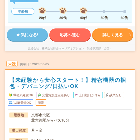
年齢層
20代
30代
40代
50代
60代
気になる!
応募へ進む
詳しく見る
派遣会社
株式会社綜合キャリアオプション 製造事業部（全国）
未読
掲載日
2026/08/05
【未経験から安心スタート！】精密機器の梱
包・デバニング/日払いOK
職種未経験OK
交通費別途支給あり
土日祝日が休み
残業なし
WEB登録OK
派遣
京都市北区
勤務地
北大路駅からバス10分
月～金
曜日頻度