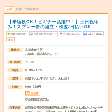
未読
掲載日
2026/08/05
【未経験OK！ビギナー活躍中！】土日祝休
み！スプレー缶の組立・検査/日払いOK
職種未経験OK
交通費別途支給あり
土日祝日が休み
WEB登録OK
派遣
京都市伏見区
勤務地
石清水八幡宮駅から---分
月～金
曜日頻度
08:30～17:30
時間
長期でお仕事できる方、大歓迎！
期間
時給1220円
時給
交通費
交通費規定内支給
超簡単冷暖房完備未経験歓迎軽いボトルに傷がないかをチ
仕事内容
ェックしたり、箱詰めしたりする機械を動かすお仕事…