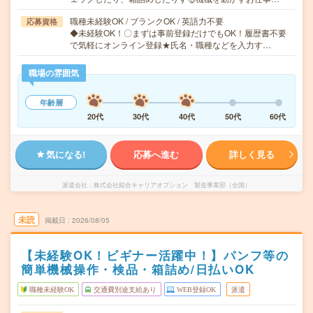
職種未経験OK / ブランクOK / 英語力不要
応募資格
◆未経験OK！〇まずは事前登録だけでもOK！履歴書不要
で気軽にオンライン登録★氏名・職種などを入力す…
職場の雰囲気
年齢層
20代
30代
40代
50代
60代
気になる!
応募へ進む
詳しく見る
派遣会社
株式会社綜合キャリアオプション 製造事業部（全国）
未読
掲載日
2026/08/05
【未経験OK！ビギナー活躍中！】パンフ等の
簡単機械操作・検品・箱詰め/日払いOK
職種未経験OK
交通費別途支給あり
WEB登録OK
派遣