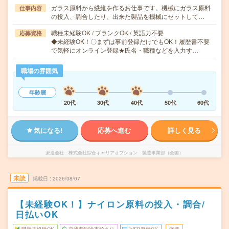
ガラス原料から繊維を作るお仕事です。機械にガラス原料
仕事内容
の投入、調合したり、出来た製品を機械にセットして…
職種未経験OK / ブランクOK / 英語力不要
応募資格
◆未経験OK！〇まずは事前登録だけでもOK！履歴書不要
で気軽にオンライン登録★氏名・職種などを入力す…
職場の雰囲気
年齢層
20代
30代
40代
50代
60代
気になる!
応募へ進む
詳しく見る
派遣会社
株式会社綜合キャリアオプション 製造事業部（全国）
未読
掲載日
2026/08/07
【未経験OK！】ナイロン原料の投入・調合/
日払いOK