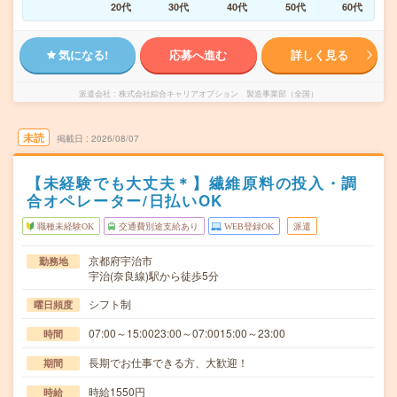
20代
30代
40代
50代
60代
気になる!
応募へ進む
詳しく見る
派遣会社
株式会社綜合キャリアオプション 製造事業部（全国）
未読
掲載日
2026/08/07
【未経験でも大丈夫＊】繊維原料の投入・調
合オペレーター/日払いOK
職種未経験OK
交通費別途支給あり
WEB登録OK
派遣
京都府宇治市
勤務地
宇治(奈良線)駅から徒歩5分
シフト制
曜日頻度
07:00～15:0023:00～07:0015:00～23:00
時間
長期でお仕事できる方、大歓迎！
期間
時給1550円
時給