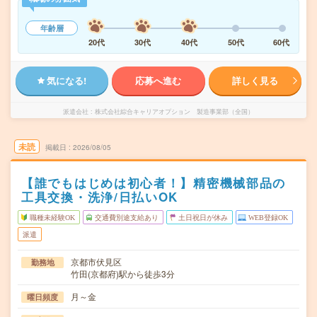
年齢層
20代
30代
40代
50代
60代
気になる!
応募へ進む
詳しく見る
派遣会社
株式会社綜合キャリアオプション 製造事業部（全国）
未読
掲載日
2026/08/05
【誰でもはじめは初心者！】精密機械部品の
工具交換・洗浄/日払いOK
職種未経験OK
交通費別途支給あり
土日祝日が休み
WEB登録OK
派遣
京都市伏見区
勤務地
竹田(京都府)駅から徒歩3分
月～金
曜日頻度