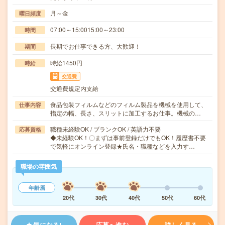
月～金
曜日頻度
07:00～15:0015:00～23:00
時間
長期でお仕事できる方、大歓迎！
期間
時給1450円
時給
交通費
交通費規定内支給
食品包装フィルムなどのフィルム製品を機械を使用して、
仕事内容
指定の幅、長さ、スリットに加工するお仕事。機械の…
職種未経験OK / ブランクOK / 英語力不要
応募資格
◆未経験OK！〇まずは事前登録だけでもOK！履歴書不要
で気軽にオンライン登録★氏名・職種などを入力す…
職場の雰囲気
年齢層
20代
30代
40代
50代
60代
気になる!
応募へ進む
詳しく見る