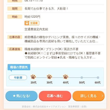
08:15～17:15
時間
長期でお仕事できる方、大歓迎！
期間
時給1220円
時給
交通費
交通費規定内支給
精密機器の梱包やデバニング業務。様々のサイズの機械・
仕事内容
機械部品を専用の資材を用いて梱包していただくお仕…
職種未経験OK / ブランクOK / 英語力不要
応募資格
◆未経験OK！〇まずは事前登録だけでもOK！履歴書不要
で気軽にオンライン登録★氏名・職種などを入力す…
職場の雰囲気
年齢層
20代
30代
40代
50代
60代
気になる!
応募へ進む
詳しく見る
派遣会社
株式会社綜合キャリアオプション 製造事業部（全国）