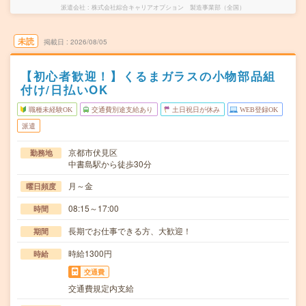
派遣会社
株式会社綜合キャリアオプション 製造事業部（全国）
未読
掲載日
2026/08/05
【初心者歓迎！】くるまガラスの小物部品組
付け/日払いOK
職種未経験OK
交通費別途支給あり
土日祝日が休み
WEB登録OK
派遣
京都市伏見区
勤務地
中書島駅から徒歩30分
月～金
曜日頻度
08:15～17:00
時間
長期でお仕事できる方、大歓迎！
期間
時給1300円
時給
交通費
交通費規定内支給