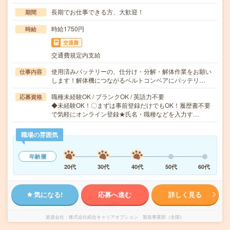
長期でお仕事できる方、大歓迎！
期間
時給1750円
時給
交通費
交通費規定内支給
使用済みバッテリーの、仕分け・分解・解体作業をお願い
仕事内容
します！解体機につながるベルトコンベアにバッテリ…
職種未経験OK / ブランクOK / 英語力不要
応募資格
◆未経験OK！〇まずは事前登録だけでもOK！履歴書不要
で気軽にオンライン登録★氏名・職種などを入力す…
職場の雰囲気
年齢層
20代
30代
40代
50代
60代
気になる!
応募へ進む
詳しく見る
派遣会社
株式会社綜合キャリアオプション 製造事業部（全国）