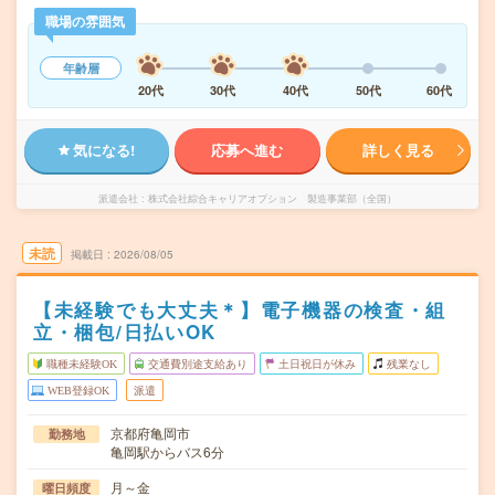
職場の雰囲気
年齢層
20代
30代
40代
50代
60代
気になる!
応募へ進む
詳しく見る
派遣会社
株式会社綜合キャリアオプション 製造事業部（全国）
未読
掲載日
2026/08/05
【未経験でも大丈夫＊】電子機器の検査・組
立・梱包/日払いOK
職種未経験OK
交通費別途支給あり
土日祝日が休み
残業なし
WEB登録OK
派遣
京都府亀岡市
勤務地
亀岡駅からバス6分
月～金
曜日頻度