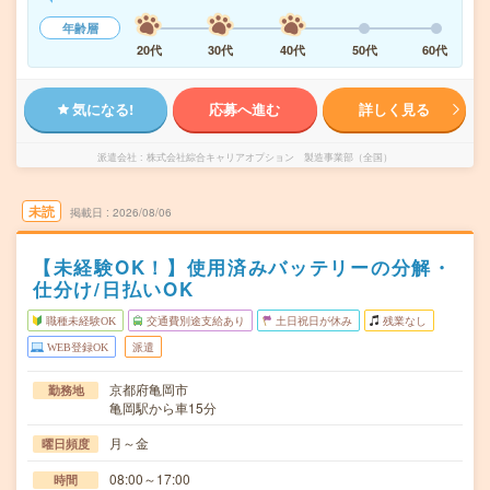
年齢層
20代
30代
40代
50代
60代
気になる!
応募へ進む
詳しく見る
派遣会社
株式会社綜合キャリアオプション 製造事業部（全国）
未読
掲載日
2026/08/06
【未経験OK！】使用済みバッテリーの分解・
仕分け/日払いOK
職種未経験OK
交通費別途支給あり
土日祝日が休み
残業なし
WEB登録OK
派遣
京都府亀岡市
勤務地
亀岡駅から車15分
月～金
曜日頻度
08:00～17:00
時間