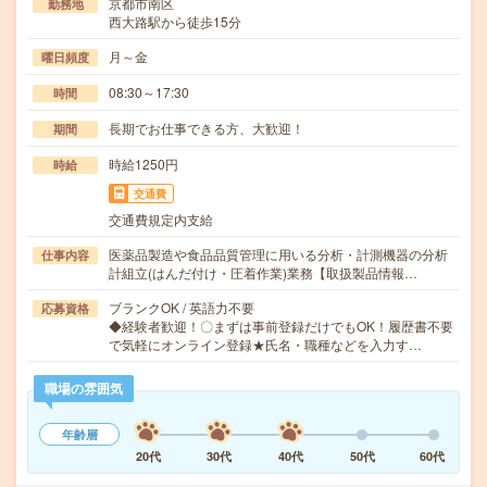
京都市南区
勤務地
西大路駅から徒歩15分
月～金
曜日頻度
08:30～17:30
時間
長期でお仕事できる方、大歓迎！
期間
時給1250円
時給
交通費
交通費規定内支給
医薬品製造や食品品質管理に用いる分析・計測機器の分析
仕事内容
計組立(はんだ付け・圧着作業)業務【取扱製品情報…
ブランクOK / 英語力不要
応募資格
◆経験者歓迎！〇まずは事前登録だけでもOK！履歴書不要
で気軽にオンライン登録★氏名・職種などを入力す…
職場の雰囲気
年齢層
20代
30代
40代
50代
60代