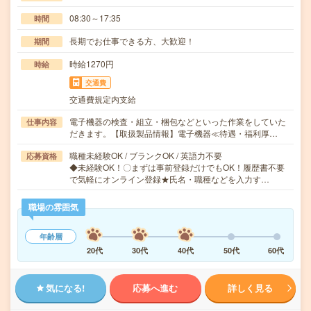
08:30～17:35
時間
長期でお仕事できる方、大歓迎！
期間
時給1270円
時給
交通費
交通費規定内支給
電子機器の検査・組立・梱包などといった作業をしていた
仕事内容
だきます。【取扱製品情報】電子機器≪待遇・福利厚…
職種未経験OK / ブランクOK / 英語力不要
応募資格
◆未経験OK！〇まずは事前登録だけでもOK！履歴書不要
で気軽にオンライン登録★氏名・職種などを入力す…
職場の雰囲気
年齢層
20代
30代
40代
50代
60代
気になる!
応募へ進む
詳しく見る