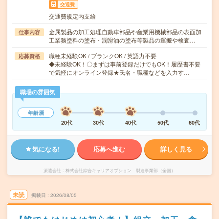
交通費
交通費規定内支給
金属製品の加工処理自動車部品や産業用機械部品の表面加
仕事内容
工業務塗料の塗布・潤滑油の塗布等製品の運搬や検査…
職種未経験OK / ブランクOK / 英語力不要
応募資格
◆未経験OK！〇まずは事前登録だけでもOK！履歴書不要
で気軽にオンライン登録★氏名・職種などを入力す…
職場の雰囲気
年齢層
20代
30代
40代
50代
60代
気になる!
応募へ進む
詳しく見る
派遣会社
株式会社綜合キャリアオプション 製造事業部（全国）
未読
掲載日
2026/08/05