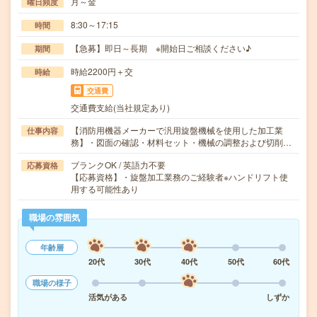
月～金
曜日頻度
8:30～17:15
時間
【急募】即日～長期 ※開始日ご相談ください♪
期間
時給2200円＋交
時給
交通費
交通費支給(当社規定あり)
【消防用機器メーカーで汎用旋盤機械を使用した加工業
仕事内容
務】・図面の確認・材料セット・機械の調整および切削…
ブランクOK / 英語力不要
応募資格
【応募資格】・旋盤加工業務のご経験者※ハンドリフト使
用する可能性あり
職場の雰囲気
年齢層
20代
30代
40代
50代
60代
職場の様子
活気がある
しずか