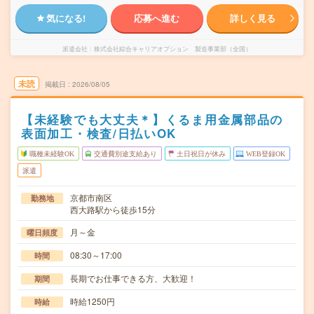
気になる!
応募へ進む
詳しく見る
派遣会社
株式会社綜合キャリアオプション 製造事業部（全国）
未読
掲載日
2026/08/05
【未経験でも大丈夫＊】くるま用金属部品の
表面加工・検査/日払いOK
職種未経験OK
交通費別途支給あり
土日祝日が休み
WEB登録OK
派遣
京都市南区
勤務地
西大路駅から徒歩15分
月～金
曜日頻度
08:30～17:00
時間
長期でお仕事できる方、大歓迎！
期間
時給1250円
時給