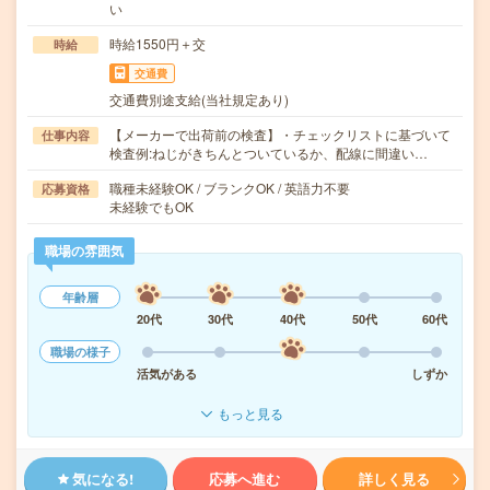
い
時給1550円＋交
時給
交通費
交通費別途支給(当社規定あり)
【メーカーで出荷前の検査】・チェックリストに基づいて
仕事内容
検査例:ねじがきちんとついているか、配線に間違い…
職種未経験OK / ブランクOK / 英語力不要
応募資格
未経験でもOK
職場の雰囲気
年齢層
20代
30代
40代
50代
60代
職場の様子
活気がある
しずか
もっと見る
気になる!
応募へ進む
詳しく見る