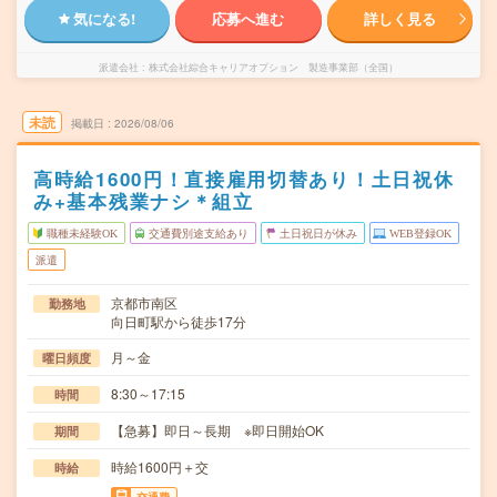
気になる!
応募へ進む
詳しく見る
派遣会社
株式会社綜合キャリアオプション 製造事業部（全国）
未読
掲載日
2026/08/06
高時給1600円！直接雇用切替あり！土日祝休
み+基本残業ナシ＊組立
職種未経験OK
交通費別途支給あり
土日祝日が休み
WEB登録OK
派遣
京都市南区
勤務地
向日町駅から徒歩17分
月～金
曜日頻度
8:30～17:15
時間
【急募】即日～長期 ※即日開始OK
期間
時給1600円＋交
時給