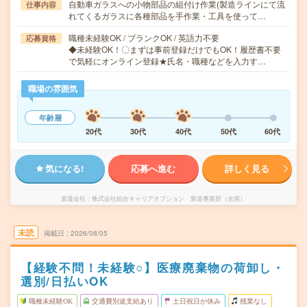
自動車ガラスへの小物部品の組付け作業(製造ラインにて流
仕事内容
れてくるガラスに各種部品を手作業・工具を使って…
職種未経験OK / ブランクOK / 英語力不要
応募資格
◆未経験OK！〇まずは事前登録だけでもOK！履歴書不要
で気軽にオンライン登録★氏名・職種などを入力す…
職場の雰囲気
年齢層
20代
30代
40代
50代
60代
気になる!
応募へ進む
詳しく見る
派遣会社
株式会社綜合キャリアオプション 製造事業部（全国）
未読
掲載日
2026/08/05
【経験不問！未経験○】医療廃棄物の荷卸し・
選別/日払いOK
職種未経験OK
交通費別途支給あり
土日祝日が休み
残業なし