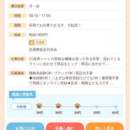
月～金
曜日頻度
08:15～17:00
時間
長期でお仕事できる方、大歓迎！
期間
時給1400円
時給
交通費
交通費規定内支給
(1)座席シートの骨格を機械を使って作る作業・流れてくる
仕事内容
ラインに合わせて商品をピック・商品に合わせて…
職種未経験OK / ブランクOK / 英語力不要
応募資格
◆未経験OK！〇まずは事前登録だけでもOK！履歴書不要
で気軽にオンライン登録★氏名・職種などを入力す…
職場の雰囲気
年齢層
20代
30代
40代
50代
60代
気になる!
応募へ進む
詳しく見る