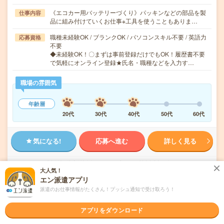
《エコカー用バッテリーづくり》パッキンなどの部品を製
仕事内容
品に組み付けていくお仕事※工具を使うこともありま…
職種未経験OK / ブランクOK / パソコンスキル不要 / 英語力
応募資格
不要
◆未経験OK！〇まずは事前登録だけでもOK！履歴書不要
で気軽にオンライン登録★氏名・職種などを入力す…
職場の雰囲気
年齢層
20代
30代
40代
50代
60代
気になる!
応募へ進む
詳しく見る
派遣会社
株式会社綜合キャリアオプション 製造事業部（全国）
大人気！
エン派遣アプリ
未読
掲載日
2026/08/05
派遣のお仕事情報がたくさん！プッシュ通知で受け取ろう！
アプリをダウンロード
【経験者×ブラッシュUP！】食品包装機械部
品の図面確認・検査・一部組付け