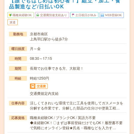
【誰でもはじめは初心者！】組立・加工・食
品製造など/日払いOK
職種未経験OK
交通費別途支給あり
土日祝日が休み
WEB登録OK
派遣
京都市南区
勤務地
上鳥羽口駅から徒歩7分
月～金
曜日頻度
08:30～17:15
時間
長期でお仕事できる方、大歓迎！
期間
時給1250円
時給
交通費
交通費規定内支給
涼しくてきれいな環境で主に工具を使用してガスメータを
仕事内容
分解する作業です。分解した部品の仕分けや塗装工程…
職種未経験OK / ブランクOK / 英語力不要
応募資格
◆未経験OK！〇まずは事前登録だけでもOK！履歴書不要
で気軽にオンライン登録★氏名・職種などを入力す…