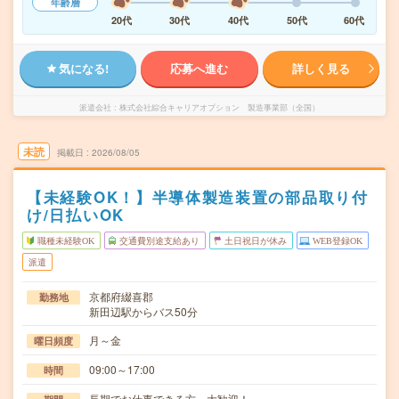
年齢層
20代
30代
40代
50代
60代
気になる!
応募へ進む
詳しく見る
派遣会社
株式会社綜合キャリアオプション 製造事業部（全国）
未読
掲載日
2026/08/05
【未経験OK！】半導体製造装置の部品取り付
け/日払いOK
職種未経験OK
交通費別途支給あり
土日祝日が休み
WEB登録OK
派遣
京都府綴喜郡
勤務地
新田辺駅からバス50分
月～金
曜日頻度
09:00～17:00
時間
長期でお仕事できる方、大歓迎！