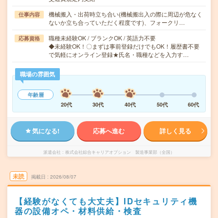
機械搬入・出荷時立ち合い(機械搬出入の際に周辺が危なく
仕事内容
ないか立ち合っていただく程度です)、フォークリ…
職種未経験OK / ブランクOK / 英語力不要
応募資格
◆未経験OK！〇まずは事前登録だけでもOK！履歴書不要
で気軽にオンライン登録★氏名・職種などを入力す…
職場の雰囲気
年齢層
20代
30代
40代
50代
60代
気になる!
応募へ進む
詳しく見る
派遣会社
株式会社綜合キャリアオプション 製造事業部（全国）
未読
掲載日
2026/08/07
【経験がなくても大丈夫】IDセキュリティ機
器の設備オペ・材料供給・検査