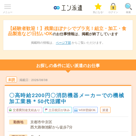
メニュー
気になる!
ログイン
検索
【経験者歓迎！】残業ほぼナシでプラ充！組立・加工・食
品製造など/日払いOK
のお仕事情報は、掲載が終了しています
掲載時の情報は、
ページ下部
からご覧いただけます。
お探しの条件に近い派遣のお仕事
未読
掲載日
2026/08/08
〇高時給2200円〇消防機器メーカーでの機械
加工業務＊50代活躍中
交通費別途支給あり
土日祝日が休み
WEB登録OK
派遣
京都市中京区
勤務地
西大路御池駅から徒歩7分