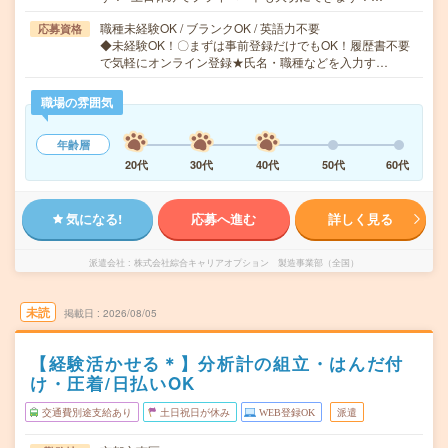
職種未経験OK / ブランクOK / 英語力不要
応募資格
◆未経験OK！〇まずは事前登録だけでもOK！履歴書不要
で気軽にオンライン登録★氏名・職種などを入力す…
職場の雰囲気
年齢層
20代
30代
40代
50代
60代
気になる!
応募へ進む
詳しく見る
派遣会社
株式会社綜合キャリアオプション 製造事業部（全国）
未読
掲載日
2026/08/05
【経験活かせる＊】分析計の組立・はんだ付
け・圧着/日払いOK
交通費別途支給あり
土日祝日が休み
WEB登録OK
派遣