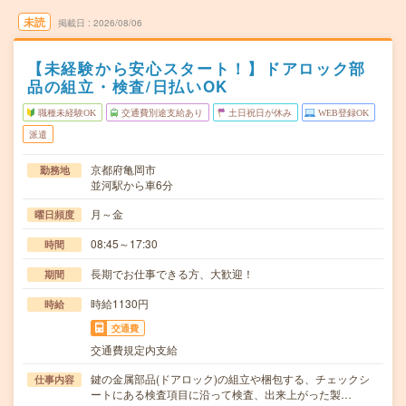
未読
掲載日
2026/08/06
【未経験から安心スタート！】ドアロック部
品の組立・検査/日払いOK
職種未経験OK
交通費別途支給あり
土日祝日が休み
WEB登録OK
派遣
京都府亀岡市
勤務地
並河駅から車6分
月～金
曜日頻度
08:45～17:30
時間
長期でお仕事できる方、大歓迎！
期間
時給1130円
時給
交通費
交通費規定内支給
鍵の金属部品(ドアロック)の組立や梱包する、チェックシ
仕事内容
ートにある検査項目に沿って検査、出来上がった製…