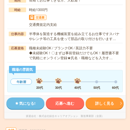
期間
時給1300円
時給
交通費
交通費規定内支給
半導体を製造する機械装置を組み立てるお仕事ですスパナ
仕事内容
やレンチ等の工具を使って部品の取り付けを行います…
職種未経験OK / ブランクOK / 英語力不要
応募資格
◆未経験OK！〇まずは事前登録だけでもOK！履歴書不要
で気軽にオンライン登録★氏名・職種などを入力す…
職場の雰囲気
年齢層
20代
30代
40代
50代
60代
気になる!
応募へ進む
詳しく見る
派遣会社
株式会社綜合キャリアオプション 製造事業部（全国）