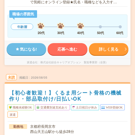
で気軽にオンライン登録★氏名・職種などを入力す…
職場の雰囲気
年齢層
20代
30代
40代
50代
60代
気になる!
応募へ進む
詳しく見る
派遣会社
株式会社綜合キャリアオプション 製造事業部（全国）
未読
掲載日
2026/08/05
【初心者歓迎！】くるま用シート骨格の機械
作り・部品取付け/日払いOK
職種未経験OK
交通費別途支給あり
土日祝日が休み
WEB登録OK
派遣
京都府長岡京市
勤務地
西山天王山駅から徒歩28分