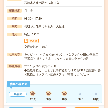
石清水八幡宮駅から車13分
月～金
曜日頻度
08:30～17:30
時間
長期でお仕事できる方、大歓迎！
期間
時給1350円
時給
交通費
交通費規定内支給
キャビネット(学校で使われるようなラックや棚)の塗装工
仕事内容
程(塗装するというよりフックに金属のラックの部…
ブランクOK / 英語力不要
応募資格
◆経験者歓迎！〇まずは事前登録だけでもOK！履歴書不要
で気軽にオンライン登録★氏名・職種などを入力す…
職場の雰囲気
年齢層
20代
30代
40代
50代
60代