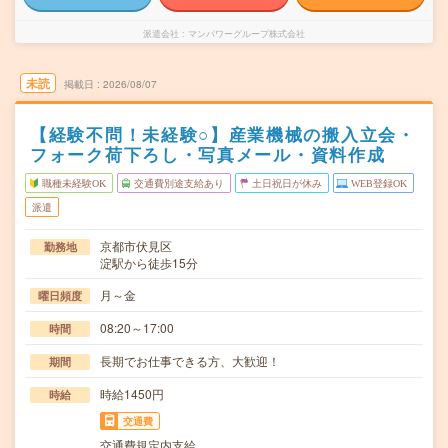
派遣会社
マンパワーグループ株式会社
未読
掲載日
2026/08/07
【経験不問！未経験○】産業機械の搬入立会・
フォーク荷下ろし・写真メール・資料作成
職種未経験OK
交通費別途支給あり
土日祝日が休み
WEB登録OK
派遣
京都市伏見区
勤務地
淀駅から徒歩15分
月～金
曜日頻度
08:20～17:00
時間
長期でお仕事できる方、大歓迎！
期間
時給1450円
時給
交通費
交通費規定内支給