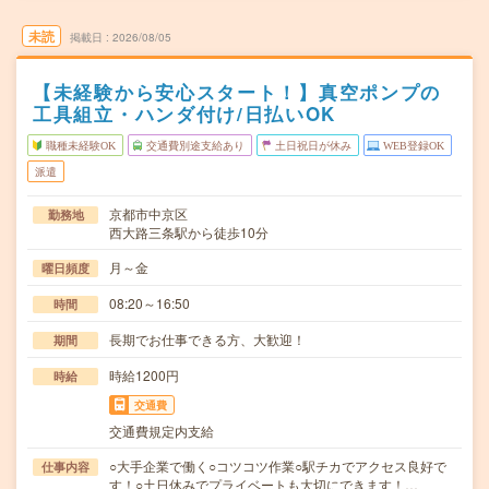
未読
掲載日
2026/08/05
【未経験から安心スタート！】真空ポンプの
工具組立・ハンダ付け/日払いOK
職種未経験OK
交通費別途支給あり
土日祝日が休み
WEB登録OK
派遣
京都市中京区
勤務地
西大路三条駅から徒歩10分
月～金
曜日頻度
08:20～16:50
時間
長期でお仕事できる方、大歓迎！
期間
時給1200円
時給
交通費
交通費規定内支給
○大手企業で働く○コツコツ作業○駅チカでアクセス良好で
仕事内容
す！○土日休みでプライベートも大切にできます！…