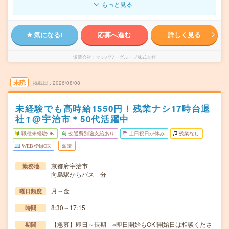
もっと見る
気になる!
応募へ進む
詳しく見る
派遣会社
マンパワーグループ株式会社
未読
掲載日
2026/08/08
未経験でも高時給1550円！残業ナシ17時台退
社↑@宇治市＊50代活躍中
職種未経験OK
交通費別途支給あり
土日祝日が休み
残業なし
WEB登録OK
派遣
京都府宇治市
勤務地
向島駅からバス---分
月～金
曜日頻度
8:30～17:15
時間
【急募】即日～長期 ※即日開始もOK!開始日は相談くださ
期間