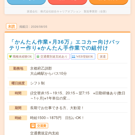
派遣会社
株式会社綜合キャリアオプション 製造事業部（全国）
未読
掲載日
2026/08/05
「かんたん作業×月36万」エコカー向けバッ
テリー作り※かんたん手作業での組付け
職種未経験OK
交通費別途支給あり
WEB登録OK
派遣
京都府乙訓郡
勤務地
大山崎駅からバス10分
シフト制
曜日頻度
(2交替)8:15～19:15、20:15～翌7:15 ※日勤研修あり(数日
時間
～1ヶ月)※1年単位の変…
長期でお仕事できる方、大歓迎！
期間
時給1500～1875円 日払いOK！
時給
交通費
交通費規定内支給