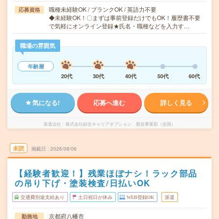
職種未経験OK / ブランクOK / 英語力不要
応募資格
◆未経験OK！〇まずは事前登録だけでもOK！履歴書不要
で気軽にオンライン登録★氏名・職種などを入力す…
職場の雰囲気
年齢層
20代
30代
40代
50代
60代
気になる!
応募へ進む
詳しく見る
派遣会社
株式会社綜合キャリアオプション 製造事業部（全国）
未読
掲載日
2026/08/06
【経験者歓迎！】残業ほぼナシ！ラック部品
の吊り下げ・塗装検査/日払いOK
交通費別途支給あり
土日祝日が休み
WEB登録OK
派遣
京都府八幡市
勤務地