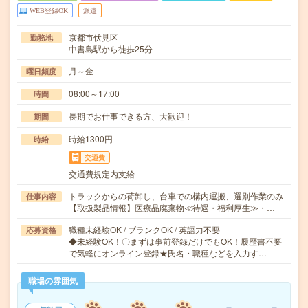
WEB登録OK
派遣
京都市伏見区
勤務地
中書島駅から徒歩25分
月～金
曜日頻度
08:00～17:00
時間
長期でお仕事できる方、大歓迎！
期間
時給1300円
時給
交通費
交通費規定内支給
トラックからの荷卸し、台車での構内運搬、選別作業のみ
仕事内容
【取扱製品情報】医療品廃棄物≪待遇・福利厚生≫・…
職種未経験OK / ブランクOK / 英語力不要
応募資格
◆未経験OK！〇まずは事前登録だけでもOK！履歴書不要
で気軽にオンライン登録★氏名・職種などを入力す…
職場の雰囲気