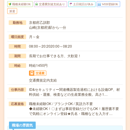
職種未経験OK
交通費別途支給あり
土日祝日が休み
WEB登録OK
派遣
京都府乙訓郡
勤務地
山崎(京都府)駅から---分
月～金
曜日頻度
08:00～20:2020:00～08:20
時間
長期でお仕事できる方、大歓迎！
期間
時給1450円
時給
交通費
交通費規定内支給
ID&セキュリティー関連機器製造過程における設備OP、材
仕事内容
料供給・運搬、検査などの生産業務全般。高さ1…
職種未経験OK / ブランクOK / 英語力不要
応募資格
◆未経験OK！〇まずは事前登録だけでもOK！履歴書不要
で気軽にオンライン登録★氏名・職種などを入力す…
職場の雰囲気