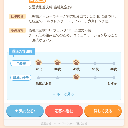
交通費
交通費別途支給(当社規定あり)
【機械メーカーでチーム制の組み立て】設計図に基づいい
仕事内容
た組立て(トルクレンチ、ドライバー、六角レンチ使…
職種未経験OK / ブランクOK / 英語力不要
応募資格
チーム制の組み立てのため、コミュニケーション取ること
に抵抗がない人
職場の雰囲気
年齢層
20代
30代
40代
50代
60代
職場の様子
活気がある
しずか
もっと見る
気になる!
応募へ進む
詳しく見る
派遣会社
マンパワーグループ株式会社