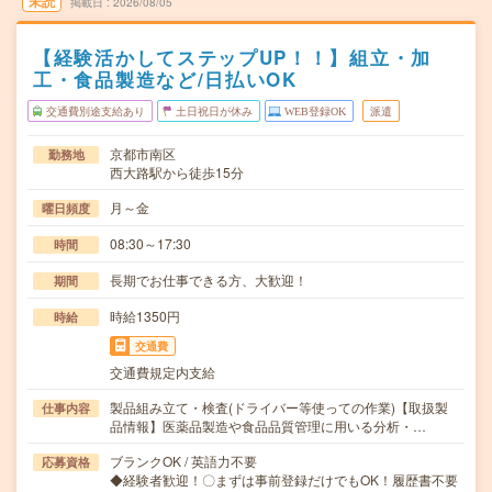
未読
掲載日
2026/08/05
【経験活かしてステップUP！！】組立・加
工・食品製造など/日払いOK
交通費別途支給あり
土日祝日が休み
WEB登録OK
派遣
京都市南区
勤務地
西大路駅から徒歩15分
月～金
曜日頻度
08:30～17:30
時間
長期でお仕事できる方、大歓迎！
期間
時給1350円
時給
交通費
交通費規定内支給
製品組み立て・検査(ドライバー等使っての作業)【取扱製
仕事内容
品情報】医薬品製造や食品品質管理に用いる分析・…
ブランクOK / 英語力不要
応募資格
◆経験者歓迎！〇まずは事前登録だけでもOK！履歴書不要