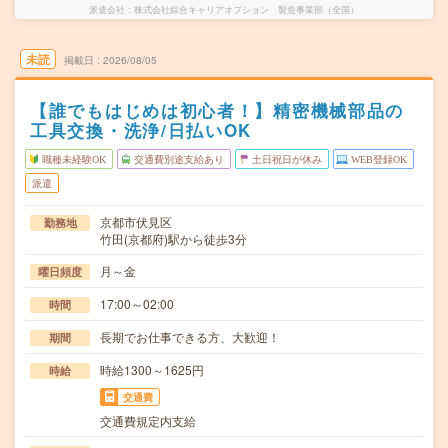
派遣会社
株式会社綜合キャリアオプション 製造事業部（全国）
未読
掲載日
2026/08/05
【誰でもはじめは初心者！】精密機械部品の
工具交換・洗浄/日払いOK
職種未経験OK
交通費別途支給あり
土日祝日が休み
WEB登録OK
派遣
京都市伏見区
勤務地
竹田(京都府)駅から徒歩3分
月～金
曜日頻度
17:00～02:00
時間
長期でお仕事できる方、大歓迎！
期間
時給1300～1625円
時給
交通費
交通費規定内支給