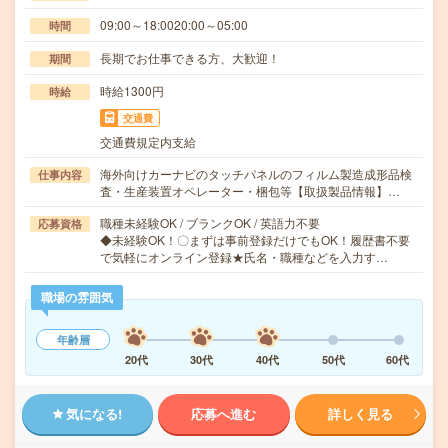
09:00～18:0020:00～05:00
時間
長期でお仕事できる方、大歓迎！
期間
時給1300円
時給
交通費
交通費規定内支給
海外向けカーナビのタッチパネルのフィルム製造成形品検
仕事内容
査・生産装置オペレーター・梱包等【取扱製品情報】…
職種未経験OK / ブランクOK / 英語力不要
応募資格
◆未経験OK！〇まずは事前登録だけでもOK！履歴書不要
で気軽にオンライン登録★氏名・職種などを入力す…
職場の雰囲気
年齢層
20代
30代
40代
50代
60代
気になる!
応募へ進む
詳しく見る