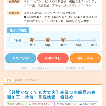
マシニングのつけかえや工具交換、機械の洗浄・メンテナ
仕事内容
ンス作業【取扱製品】アルミ・鉄・ステンレス・チタ…
職種未経験OK / ブランクOK / 英語力不要
応募資格
◆未経験OK！〇まずは事前登録だけでもOK！履歴書不要
で気軽にオンライン登録★氏名・職種などを入力す…
職場の雰囲気
年齢層
20代
30代
40代
50代
60代
気になる!
応募へ進む
詳しく見る
派遣会社
株式会社綜合キャリアオプション 製造事業部（全国）
未読
掲載日
2026/08/05
【経験がなくても大丈夫】産業ロボ部品の表
面加工・塗装・目視検査・箱詰め
職種未経験OK
交通費別途支給あり
土日祝日が休み
WEB登録OK