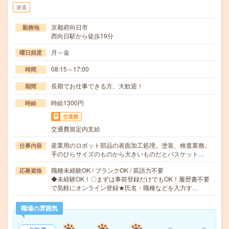
派遣
京都府向日市
勤務地
西向日駅から徒歩19分
月～金
曜日頻度
08:15～17:00
時間
長期でお仕事できる方、大歓迎！
期間
時給1300円
時給
交通費
交通費規定内支給
産業用のロボット部品の表面加工処理。塗装、検査業務。
仕事内容
手のひらサイズのものから大きいものだとバスケット…
職種未経験OK / ブランクOK / 英語力不要
応募資格
◆未経験OK！〇まずは事前登録だけでもOK！履歴書不要
で気軽にオンライン登録★氏名・職種などを入力す…
職場の雰囲気