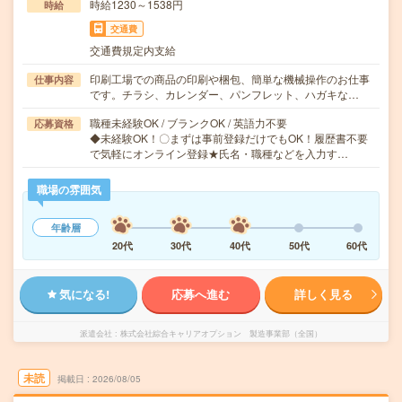
時給1230～1538円
時給
交通費
交通費規定内支給
印刷工場での商品の印刷や梱包、簡単な機械操作のお仕事
仕事内容
です。チラシ、カレンダー、パンフレット、ハガキな…
職種未経験OK / ブランクOK / 英語力不要
応募資格
◆未経験OK！〇まずは事前登録だけでもOK！履歴書不要
で気軽にオンライン登録★氏名・職種などを入力す…
職場の雰囲気
年齢層
20代
30代
40代
50代
60代
気になる!
応募へ進む
詳しく見る
派遣会社
株式会社綜合キャリアオプション 製造事業部（全国）
未読
掲載日
2026/08/05