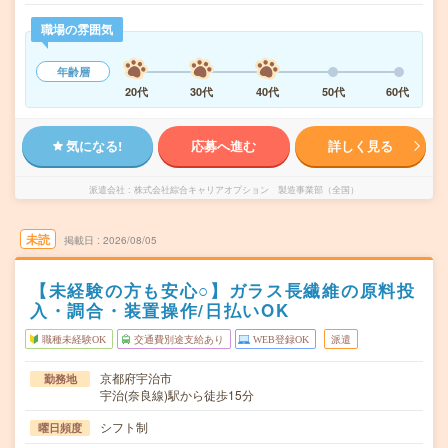
職場の雰囲気
年齢層
20代
30代
40代
50代
60代
気になる!
応募へ進む
詳しく見る
派遣会社
株式会社綜合キャリアオプション 製造事業部（全国）
未読
掲載日
2026/08/05
【未経験の方も安心○】ガラス長繊維の原料投
入・調合・装置操作/日払いOK
職種未経験OK
交通費別途支給あり
WEB登録OK
派遣
京都府宇治市
勤務地
宇治(奈良線)駅から徒歩15分
シフト制
曜日頻度