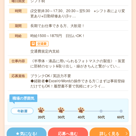
シフト制
曜日頻度
(2交替)8:30～17:30、20:30～翌5:30 ※シフト表により変
時間
更あり※日勤研修あり(3ヶ…
長期でお仕事できる方、大歓迎！
期間
時給1500～1875円 日払いOK！
時給
交通費
交通費規定内支給
《半導体・液晶に用いられるフォトマスクの製造》・装置
仕事内容
に部材のセット&取り出し・線がきちんと繋がってい…
ブランクOK / 英語力不要
応募資格
◆経験者◆ExcelやWordの操作できる方〇まずは事前登録
だけでもOK！履歴書不要で気軽にオンライ…
職場の雰囲気
年齢層
20代
30代
40代
50代
60代
気になる!
応募へ進む
詳しく見る