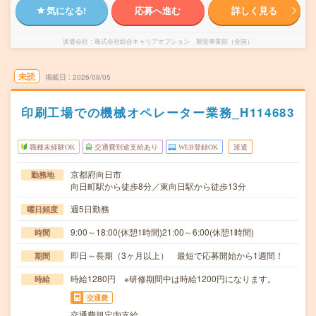
気になる!
応募へ進む
詳しく見る
派遣会社
株式会社綜合キャリアオプション 製造事業部（全国）
未読
掲載日
2026/08/05
印刷工場での機械オペレーター業務_H114683
職種未経験OK
交通費別途支給あり
WEB登録OK
派遣
京都府向日市
勤務地
向日町駅から徒歩8分／東向日駅から徒歩13分
週5日勤務
曜日頻度
9:00～18:00(休憩1時間)21:00～6:00(休憩1時間)
時間
即日～長期（3ヶ月以上） 最短で応募開始から1週間！
期間
時給1280円 ※研修期間中は時給1200円になります。
時給
交通費
交通費規定内支給