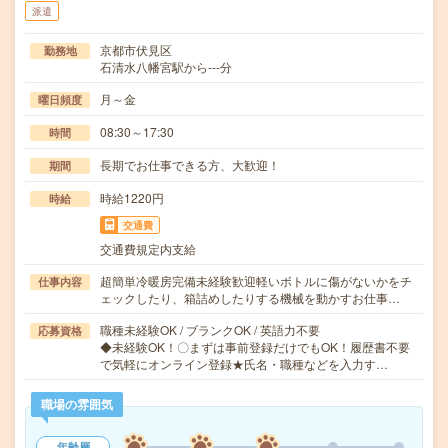
派遣
京都市伏見区
勤務地
石清水八幡宮駅から---分
月～金
曜日頻度
08:30～17:30
時間
長期でお仕事できる方、大歓迎！
期間
時給1220円
時給
交通費
交通費規定内支給
超簡単冷暖房完備未経験歓迎軽いボトルに傷がないかをチ
仕事内容
ェックしたり、箱詰めしたりする機械を動かすお仕事…
職種未経験OK / ブランクOK / 英語力不要
応募資格
◆未経験OK！〇まずは事前登録だけでもOK！履歴書不要
で気軽にオンライン登録★氏名・職種などを入力す…
職場の雰囲気
年齢層