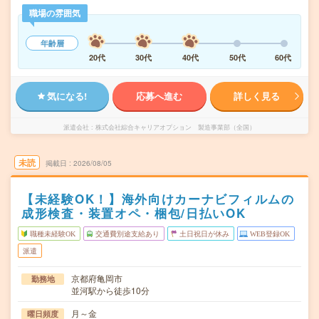
職場の雰囲気
年齢層
20代
30代
40代
50代
60代
気になる!
応募へ進む
詳しく見る
派遣会社
株式会社綜合キャリアオプション 製造事業部（全国）
未読
掲載日
2026/08/05
【未経験OK！】海外向けカーナビフィルムの
成形検査・装置オペ・梱包/日払いOK
職種未経験OK
交通費別途支給あり
土日祝日が休み
WEB登録OK
派遣
京都府亀岡市
勤務地
並河駅から徒歩10分
月～金
曜日頻度