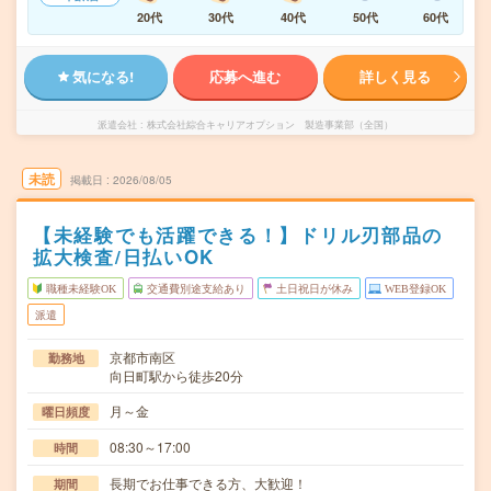
20代
30代
40代
50代
60代
気になる!
応募へ進む
詳しく見る
派遣会社
株式会社綜合キャリアオプション 製造事業部（全国）
未読
掲載日
2026/08/05
【未経験でも活躍できる！】ドリル刃部品の
拡大検査/日払いOK
職種未経験OK
交通費別途支給あり
土日祝日が休み
WEB登録OK
派遣
京都市南区
勤務地
向日町駅から徒歩20分
月～金
曜日頻度
08:30～17:00
時間
長期でお仕事できる方、大歓迎！
期間