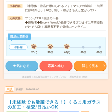
《半導体・液晶に用いられるフォトマスクの製造》・装置
仕事内容
に部材のセット&取り出し・線がきちんと繋がってい…
ブランクOK / 英語力不要
応募資格
◆経験者◆ExcelやWordの操作できる方〇まずは事前登録
だけでもOK！履歴書不要で気軽にオンライ…
職場の雰囲気
年齢層
20代
30代
40代
50代
60代
気になる!
応募へ進む
詳しく見る
派遣会社
株式会社綜合キャリアオプション 製造事業部（全国）
未読
掲載日
2026/08/06
【未経験でも活躍できる！】くるま用ガラス
の加工・検査/日払いOK