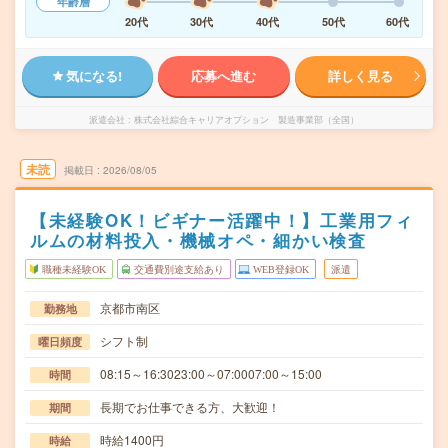
年齢層
20代
30代
40代
50代
60代
気になる!
応募へ進む
詳しく見る
派遣会社
株式会社綜合キャリアオプション 製造事業部（全国）
未読
掲載日
2026/08/05
【未経験OK！ビギナー活躍中！】工業用フィ
ルムの材料投入・機械オペ・細かい検査
職種未経験OK
交通費別途支給あり
WEB登録OK
派遣
京都市南区
勤務地
シフト制
曜日頻度
08:15～16:3023:00～07:0007:00～15:00
時間
長期でお仕事できる方、大歓迎！
期間
時給1400円
時給