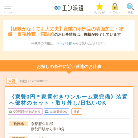
メニュー
気になる!
ログイン
検索
【経験がなくても大丈夫】産業ロボ部品の表面加工・塗
装・目視検査・箱詰め
のお仕事情報は、掲載が終了しています
掲載時の情報は、
ページ下部
からご覧いただけます。
お探しの条件に近い派遣のお仕事
未読
掲載日
2026/08/06
《寮費0円＊家電付きワンルーム寮完備》装置
へ部材のセット・取り外し/日払いOK
交通費別途支給あり
WEB登録OK
派遣
京都府久世郡
勤務地
伊勢田駅から車10分