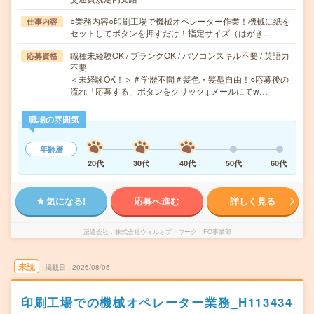
○業務内容○印刷工場で機械オペレーター作業！機械に紙を
仕事内容
セットしてボタンを押すだけ！指定サイズ（はがき…
職種未経験OK / ブランクOK / パソコンスキル不要 / 英語力
応募資格
不要
＜未経験OK！＞＃学歴不問＃髪色・髪型自由！○応募後の
流れ「応募する」ボタンをクリック↓メールにてw…
職場の雰囲気
年齢層
20代
30代
40代
50代
60代
気になる!
応募へ進む
詳しく見る
派遣会社
株式会社ウィルオブ・ワーク FO事業部
未読
掲載日
2026/08/05
印刷工場での機械オペレーター業務_H113434