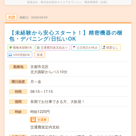
派遣会社
株式会社綜合キャリアオプション 製造事業部（全国）
未読
掲載日
2026/08/05
【未経験から安心スタート！】精密機器の梱
包・デバニング/日払いOK
職種未経験OK
交通費別途支給あり
土日祝日が休み
残業なし
WEB登録OK
派遣
京都市北区
勤務地
北大路駅からバス10分
月～金
曜日頻度
08:15～17:15
時間
長期でお仕事できる方、大歓迎！
期間
時給1220円
時給
交通費
交通費規定内支給