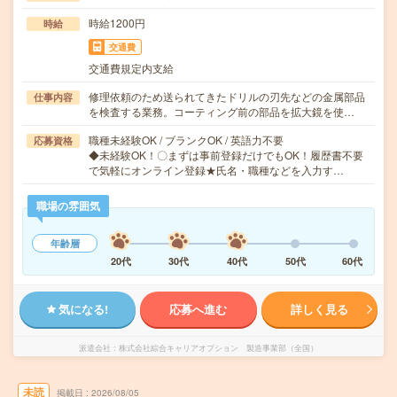
時給1200円
時給
交通費
交通費規定内支給
修理依頼のため送られてきたドリルの刃先などの金属部品
仕事内容
を検査する業務。コーティング前の部品を拡大鏡を使…
職種未経験OK / ブランクOK / 英語力不要
応募資格
◆未経験OK！〇まずは事前登録だけでもOK！履歴書不要
で気軽にオンライン登録★氏名・職種などを入力す…
職場の雰囲気
年齢層
20代
30代
40代
50代
60代
気になる!
応募へ進む
詳しく見る
派遣会社
株式会社綜合キャリアオプション 製造事業部（全国）
未読
掲載日
2026/08/05