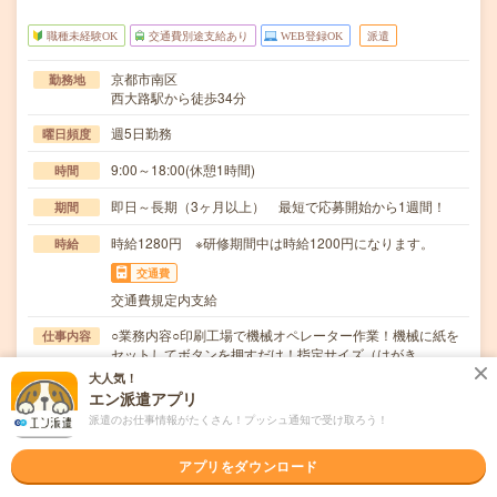
職種未経験OK
交通費別途支給あり
WEB登録OK
派遣
京都市南区
勤務地
西大路駅から徒歩34分
週5日勤務
曜日頻度
9:00～18:00(休憩1時間)
時間
即日～長期（3ヶ月以上） 最短で応募開始から1週間！
期間
時給1280円 ※研修期間中は時給1200円になります。
時給
交通費
交通費規定内支給
○業務内容○印刷工場で機械オペレーター作業！機械に紙を
仕事内容
セットしてボタンを押すだけ！指定サイズ（はがき…
大人気！
職種未経験OK / ブランクOK / パソコンスキル不要 / 英語力
応募資格
エン派遣アプリ
不要
派遣のお仕事情報がたくさん！プッシュ通知で受け取ろう！
＜未経験OK！＞＃学歴不問＃髪色・髪型自由！○応募後の
流れ「応募する」ボタンをクリック↓メールにてw…
アプリをダウンロード
職場の雰囲気