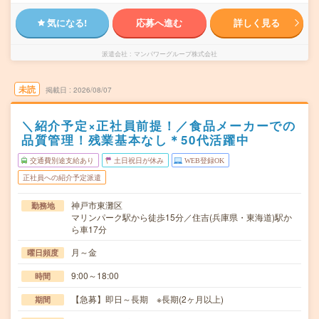
気になる!
応募へ進む
詳しく見る
派遣会社
マンパワーグループ株式会社
未読
掲載日
2026/08/07
＼紹介予定×正社員前提！／食品メーカーでの
品質管理！残業基本なし＊50代活躍中
交通費別途支給あり
土日祝日が休み
WEB登録OK
正社員への紹介予定派遣
神戸市東灘区
勤務地
マリンパーク駅から徒歩15分／住吉(兵庫県・東海道)駅か
ら車17分
月～金
曜日頻度
9:00～18:00
時間
【急募】即日～長期 ※長期(2ヶ月以上)
期間