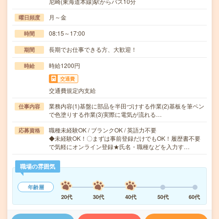
尼崎(東海道本線)駅からバス10分
月～金
曜日頻度
08:15～17:00
時間
長期でお仕事できる方、大歓迎！
期間
時給1200円
時給
交通費
交通費規定内支給
業務内容(1)基盤に部品を半田づけする作業(2)基板を筆ペン
仕事内容
で色塗りする作業(3)実際に電気が流れる…
職種未経験OK / ブランクOK / 英語力不要
応募資格
◆未経験OK！〇まずは事前登録だけでもOK！履歴書不要
で気軽にオンライン登録★氏名・職種などを入力す…
職場の雰囲気
年齢層
20代
30代
40代
50代
60代