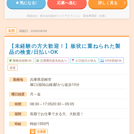
気になる!
応募へ進む
詳しく見る
派遣会社
株式会社綜合キャリアオプション 製造事業部（全国）
未読
掲載日
2026/08/06
【未経験の方大歓迎！】板状に重ねられた製
品の検査/日払いOK
職種未経験OK
交通費別途支給あり
土日祝日が休み
WEB登録OK
派遣
兵庫県尼崎市
勤務地
塚口(福知山線)駅から徒歩10分
月～金
曜日頻度
08:30～17:0520:30～05:05
時間
長期でお仕事できる方、大歓迎！
期間
時給1350円
時給
交通費