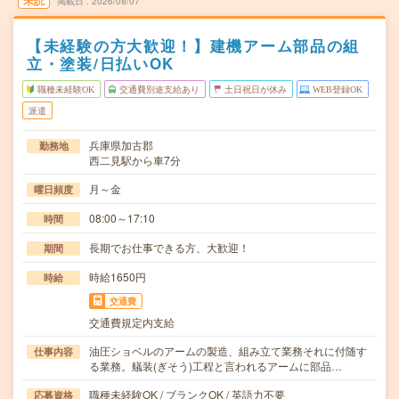
未読
掲載日
2026/08/07
【未経験の方大歓迎！】建機アーム部品の組
立・塗装/日払いOK
職種未経験OK
交通費別途支給あり
土日祝日が休み
WEB登録OK
派遣
兵庫県加古郡
勤務地
西二見駅から車7分
月～金
曜日頻度
08:00～17:10
時間
長期でお仕事できる方、大歓迎！
期間
時給1650円
時給
交通費
交通費規定内支給
油圧ショベルのアームの製造、組み立て業務それに付随す
仕事内容
る業務。艤装(ぎそう)工程と言われるアームに部品…
職種未経験OK / ブランクOK / 英語力不要
応募資格