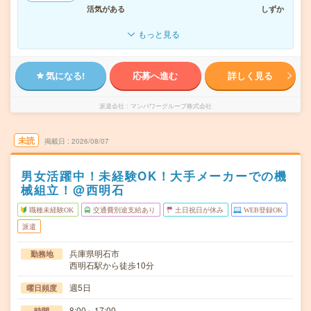
活気がある
しずか
もっと見る
気になる!
応募へ進む
詳しく見る
派遣会社
マンパワーグループ株式会社
未読
掲載日
2026/08/07
男女活躍中！未経験OK！大手メーカーでの機
械組立！@西明石
職種未経験OK
交通費別途支給あり
土日祝日が休み
WEB登録OK
派遣
兵庫県明石市
勤務地
西明石駅から徒歩10分
週5日
曜日頻度
8:00～17:00
時間