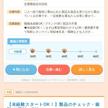
交通費規定内支給
二人一組で板状に重ねられた製品を薬品を塗りながら重ね
仕事内容
ていくお仕事です。一定枚数を重ねたら台車に乗せて…
職種未経験OK / ブランクOK / 英語力不要
応募資格
◆未経験OK！〇まずは事前登録だけでもOK！履歴書不要
で気軽にオンライン登録★氏名・職種などを入力す…
職場の雰囲気
年齢層
20代
30代
40代
50代
60代
気になる!
応募へ進む
詳しく見る
派遣会社
株式会社綜合キャリアオプション 製造事業部（全国）
未読
掲載日
2026/08/06
【未経験スタートOK！】製品のチェック・箱