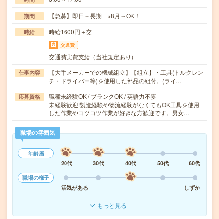
【急募】即日～長期 ※8月～OK！
期間
時給1600円＋交
時給
交通費
交通費実費支給（当社規定あり）
【大手メーカーでの機械組立】【組立】・工具(トルクレン
仕事内容
チ・ドライバー等)を使用した部品の組付。(ライ…
職種未経験OK / ブランクOK / 英語力不要
応募資格
未経験歓迎!製造経験や物流経験がなくてもOK工具を使用
した作業やコツコツ作業が好きな方歓迎です。男女…
職場の雰囲気
年齢層
20代
30代
40代
50代
60代
職場の様子
活気がある
しずか
もっと見る