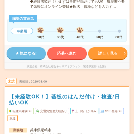
◆経験者歓迎！〇まずは事前登録だけでもOK！履歴書不要
で気軽にオンライン登録★氏名・職種などを入力す…
職場の雰囲気
年齢層
20代
30代
40代
50代
60代
気になる!
応募へ進む
詳しく見る
派遣会社
株式会社綜合キャリアオプション 製造事業部（全国）
未読
掲載日
2026/08/06
【未経験OK！】基板のはんだ付け・検査/日
払いOK
職種未経験OK
交通費別途支給あり
土日祝日が休み
WEB登録OK
派遣
兵庫県尼崎市
勤務地