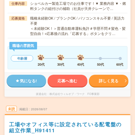
ショベルカー製造工場でのお仕事です！▼ 業務内容 ▼・燃
仕事内容
料タンクの組付けの補助（社員が天井クレーンで…
職種未経験OK / ブランクOK / パソコンスキル不要 / 英語力
応募資格
不要
＜未経験OK！＞普通自動車運転免許＃学歴不問＃髪色・髪
型自由！○応募後の流れ「応募する」ボタンをクリ…
職場の雰囲気
年齢層
20代
30代
40代
50代
60代
気になる!
応募へ進む
詳しく見る
派遣会社
株式会社ウィルオブ・ワーク FO事業部
未読
掲載日
2026/08/07
工場やオフィス等に設定されている配電盤の
組立作業_H91411