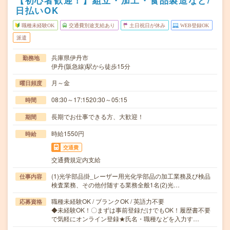
【初心者歓迎！】組立・加工・食品製造など/
日払いOK
職種未経験OK
交通費別途支給あり
土日祝日が休み
WEB登録OK
派遣
兵庫県伊丹市
勤務地
伊丹(阪急線)駅から徒歩15分
月～金
曜日頻度
08:30～17:1520:30～05:15
時間
長期でお仕事できる方、大歓迎！
期間
時給1550円
時給
交通費
交通費規定内支給
(1)光学部品掛_レーザー用光化学部品の加工業務及び検品
仕事内容
検査業務、その他付随する業務全般1名(2)光…
職種未経験OK / ブランクOK / 英語力不要
応募資格
◆未経験OK！〇まずは事前登録だけでもOK！履歴書不要
で気軽にオンライン登録★氏名・職種などを入力す…