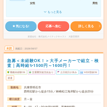
女性
男性
もっと見る
気になる!
応募へ進む
詳しく見る
派遣会社
株式会社メイテックキャスト 大阪営業所
未読
掲載日
2026/08/07
急募＜未経験OK！＞大手メーカーで組立・検
査｜高時給✨1500円～1600円！
職種未経験OK
交通費別途支給あり
土日祝日が休み
WEB登録OK
派遣
兵庫県明石市
勤務地
西明石駅から徒歩15分／林崎松江海岸駅から徒歩20分
月～金
曜日頻度
8：00～17：00(休憩1時間、実働8時間)
時間