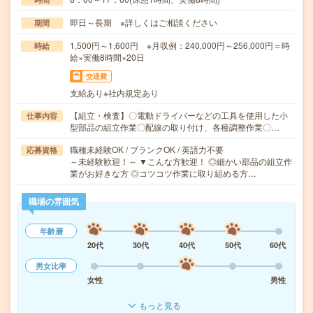
即日～長期 ※詳しくはご相談ください
期間
1,500円～1,600円 ※月収例：240,000円～256,000円＝時
時給
給×実働8時間×20日
交通費
支給あり※社内規定あり
【組立・検査】〇電動ドライバーなどの工具を使用した小
仕事内容
型部品の組立作業〇配線の取り付け、各種調整作業〇…
職種未経験OK / ブランクOK / 英語力不要
応募資格
～未経験歓迎！～ ▼こんな方歓迎！ ◎細かい部品の組立作
業がお好きな方 ◎コツコツ作業に取り組める方…
職場の雰囲気
年齢層
20代
30代
40代
50代
60代
男女比率
女性
男性
もっと見る