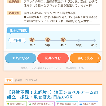
ブロックの加工、運搬作業玉掛け【取り扱い製品】公共で
仕事内容
使用される様々なブロック製品を製造しています≪待…
職種未経験OK / ブランクOK / 英語力不要
応募資格
◆未経験OK！〇まずは事前登録だけでもOK！履歴書不要
で気軽にオンライン登録★氏名・職種などを入力す…
職場の雰囲気
年齢層
20代
30代
40代
50代
60代
気になる!
応募へ進む
詳しく見る
派遣会社
株式会社綜合キャリアオプション 製造事業部（全国）
未読
掲載日
2026/08/07
【経験不問！未経験○】油圧ショベルアームの
組立・搬送・載せ替え/日払いOK
職種未経験OK
交通費別途支給あり
土日祝日が休み
WEB登録OK