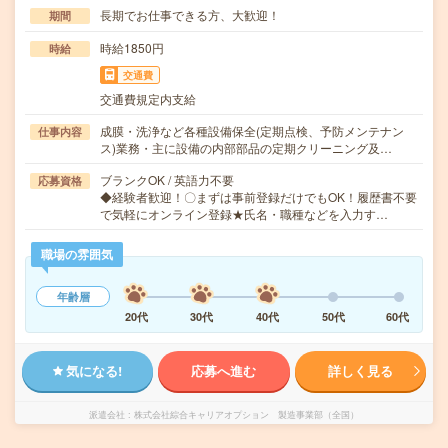
長期でお仕事できる方、大歓迎！
期間
時給1850円
時給
交通費
交通費規定内支給
成膜・洗浄など各種設備保全(定期点検、予防メンテナン
仕事内容
ス)業務・主に設備の内部部品の定期クリーニング及…
ブランクOK / 英語力不要
応募資格
◆経験者歓迎！〇まずは事前登録だけでもOK！履歴書不要
で気軽にオンライン登録★氏名・職種などを入力す…
職場の雰囲気
年齢層
20代
30代
40代
50代
60代
気になる!
応募へ進む
詳しく見る
派遣会社
株式会社綜合キャリアオプション 製造事業部（全国）