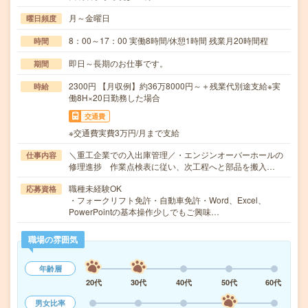
月～金曜日
曜日頻度
8：00～17：00 実働8時間/休憩1時間 残業月20時間程
時間
即日～長期のお仕事です。
期間
2300円 【月収例】約36万8000円～＋残業代別途支給※実
時給
働8H×20日勤務した場合
交通費
※交通費実費3万円/月まで支給
＼重工企業での入出庫管理／・エンジンオーバーホールの
仕事内容
修理進捗 作業点検表に従い、次工程へと部品を搬入…
職種未経験OK
応募資格
・フォークリフト免許・自動車免許・Word、Excel、
PowerPointの基本操作少しでもご興味…
職場の雰囲気
年齢層
20代
30代
40代
50代
60代
男女比率