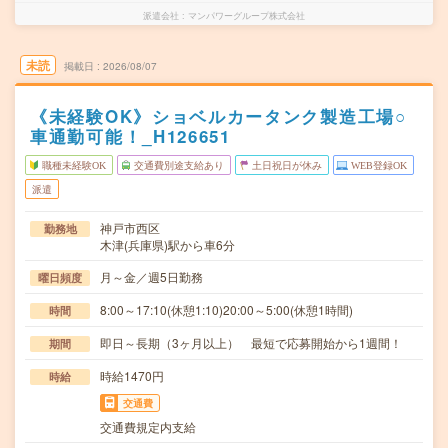
派遣会社
マンパワーグループ株式会社
未読
掲載日
2026/08/07
《未経験OK》ショベルカータンク製造工場○
車通勤可能！_H126651
職種未経験OK
交通費別途支給あり
土日祝日が休み
WEB登録OK
派遣
神戸市西区
勤務地
木津(兵庫県)駅から車6分
月～金／週5日勤務
曜日頻度
8:00～17:10(休憩1:10)20:00～5:00(休憩1時間)
時間
即日～長期（3ヶ月以上） 最短で応募開始から1週間！
期間
時給1470円
時給
交通費
交通費規定内支給