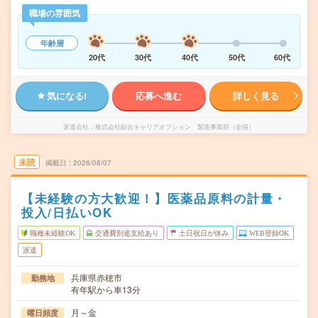
職場の雰囲気
年齢層
20代
30代
40代
50代
60代
気になる!
応募へ進む
詳しく見る
派遣会社
株式会社綜合キャリアオプション 製造事業部（全国）
未読
掲載日
2026/08/07
【未経験の方大歓迎！】医薬品原料の計量・
投入/日払いOK
職種未経験OK
交通費別途支給あり
土日祝日が休み
WEB登録OK
派遣
兵庫県赤穂市
勤務地
有年駅から車13分
月～金
曜日頻度