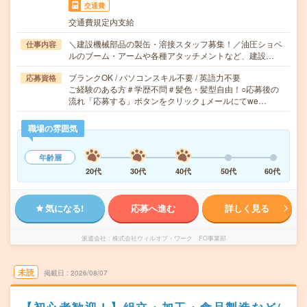
交通費
交通費規定内支給
＼建設機械部品の製缶・溶接スタッフ募集！／油圧ショベ
仕事内容
ルのブーム・アームや各種アタッチメントなど、建設…
ブランクOK / パソコンスキル不要 / 英語力不要
応募資格
ご経験のある方＃学歴不問＃髪色・髪型自由！○応募後の
流れ「応募する」ボタンをクリック↓メールにてwe…
職場の雰囲気
年齢層
20代
30代
40代
50代
60代
気になる!
応募へ進む
詳しく見る
派遣会社
株式会社ウィルオブ・ワーク FO事業部
未読
掲載日
2026/08/07