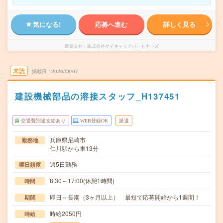
気になる!
応募へ進む
詳しく見る
派遣会社
株式会社ケイキャリアパートナーズ
未読
掲載日
2026/08/07
建設機械部品の溶接スタッフ_H137451
交通費別途支給あり
WEB登録OK
派遣
兵庫県尼崎市
勤務地
仁川駅から車13分
週5日勤務
曜日頻度
8:30～17:00(休憩1時間)
時間
即日～長期（3ヶ月以上） 最短で応募開始から1週間！
期間
時給2050円
時給