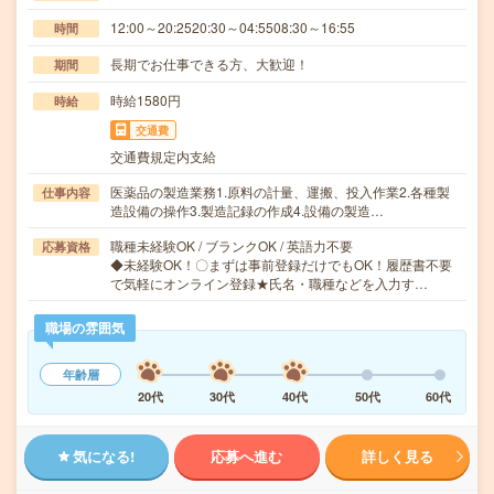
12:00～20:2520:30～04:5508:30～16:55
時間
長期でお仕事できる方、大歓迎！
期間
時給1580円
時給
交通費
交通費規定内支給
医薬品の製造業務1.原料の計量、運搬、投入作業2.各種製
仕事内容
造設備の操作3.製造記録の作成4.設備の製造…
職種未経験OK / ブランクOK / 英語力不要
応募資格
◆未経験OK！〇まずは事前登録だけでもOK！履歴書不要
で気軽にオンライン登録★氏名・職種などを入力す…
職場の雰囲気
年齢層
20代
30代
40代
50代
60代
気になる!
応募へ進む
詳しく見る