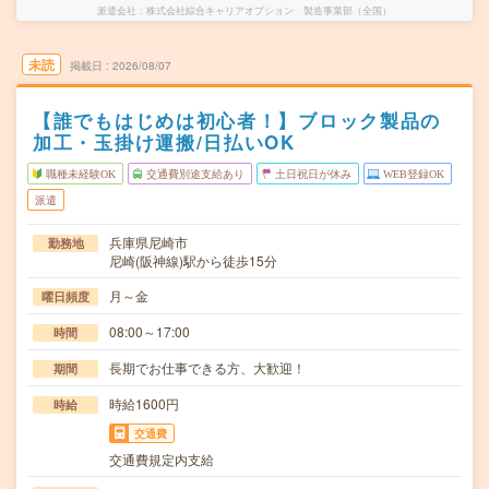
派遣会社
株式会社綜合キャリアオプション 製造事業部（全国）
未読
掲載日
2026/08/07
【誰でもはじめは初心者！】ブロック製品の
加工・玉掛け運搬/日払いOK
職種未経験OK
交通費別途支給あり
土日祝日が休み
WEB登録OK
派遣
兵庫県尼崎市
勤務地
尼崎(阪神線)駅から徒歩15分
月～金
曜日頻度
08:00～17:00
時間
長期でお仕事できる方、大歓迎！
期間
時給1600円
時給
交通費
交通費規定内支給