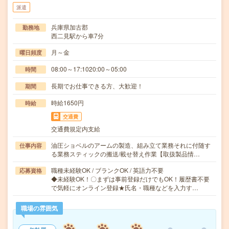
派遣
兵庫県加古郡
勤務地
西二見駅から車7分
月～金
曜日頻度
08:00～17:1020:00～05:00
時間
長期でお仕事できる方、大歓迎！
期間
時給1650円
時給
交通費
交通費規定内支給
油圧ショベルのアームの製造、組み立て業務それに付随す
仕事内容
る業務スティックの搬送/載せ替え作業【取扱製品情…
職種未経験OK / ブランクOK / 英語力不要
応募資格
◆未経験OK！〇まずは事前登録だけでもOK！履歴書不要
で気軽にオンライン登録★氏名・職種などを入力す…
職場の雰囲気