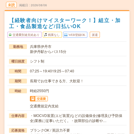
未読
掲載日
2026/08/06
【経験者向けマイスターワーク！】組立・加
工・食品製造など/日払いOK
交通費別途支給あり
残業なし
WEB登録OK
派遣
兵庫県伊丹市
勤務地
新伊丹駅からバス15分
シフト制
曜日頻度
07:25～19:4019:25～07:40
時間
長期でお仕事できる方、大歓迎！
期間
時給2550円
時給
交通費
交通費規定内支給
・MOCVD装置(エピ装置)などの設備保全(修理及び予防保
仕事内容
全)業務に従事いただく。・故障部位の診断や…
ブランクOK / 英語力不要
応募資格