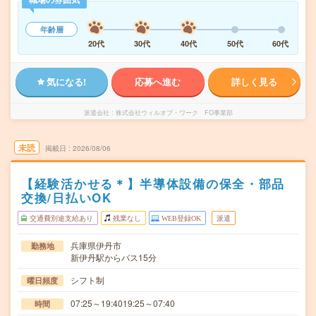
年齢層
20代
30代
40代
50代
60代
気になる!
応募へ進む
詳しく見る
派遣会社
株式会社ウィルオブ・ワーク FO事業部
未読
掲載日
2026/08/06
【経験活かせる＊】半導体設備の保全・部品
交換/日払いOK
交通費別途支給あり
残業なし
WEB登録OK
派遣
兵庫県伊丹市
勤務地
新伊丹駅からバス15分
シフト制
曜日頻度
07:25～19:4019:25～07:40
時間