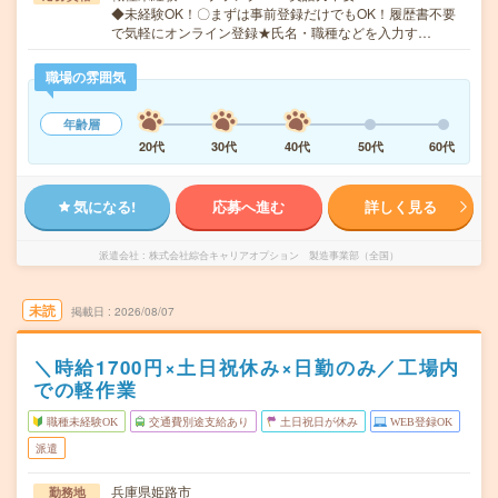
◆未経験OK！〇まずは事前登録だけでもOK！履歴書不要
で気軽にオンライン登録★氏名・職種などを入力す…
職場の雰囲気
年齢層
20代
30代
40代
50代
60代
気になる!
応募へ進む
詳しく見る
派遣会社
株式会社綜合キャリアオプション 製造事業部（全国）
未読
掲載日
2026/08/07
＼時給1700円×土日祝休み×日勤のみ／工場内
での軽作業
職種未経験OK
交通費別途支給あり
土日祝日が休み
WEB登録OK
派遣
兵庫県姫路市
勤務地