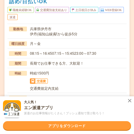
詰め/日払いOK
職種未経験OK
交通費別途支給あり
土日祝日が休み
WEB登録OK
派遣
兵庫県伊丹市
勤務地
伊丹(福知山線)駅から徒歩5分
月～金
曜日頻度
08:15～16:4507:15～15:4523:00～07:30
時間
長期でお仕事できる方、大歓迎！
期間
時給1500円
時給
交通費
交通費規定内支給
〇通し梱包業務:専用の機械に製品を投入し、異品などが無
仕事内容
大人気！
いかをチェックした後箱詰めして出荷工程の場所ま…
エン派遣アプリ
職種未経験OK / ブランクOK / 英語力不要
応募資格
派遣のお仕事情報がたくさん！プッシュ通知で受け取ろう！
◆未経験OK！〇まずは事前登録だけでもOK！履歴書不要
で気軽にオンライン登録★氏名・職種などを入力す…
アプリをダウンロード