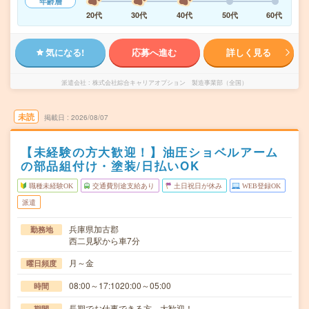
年齢層
20代
30代
40代
50代
60代
気になる!
応募へ進む
詳しく見る
派遣会社
株式会社綜合キャリアオプション 製造事業部（全国）
未読
掲載日
2026/08/07
【未経験の方大歓迎！】油圧ショベルアーム
の部品組付け・塗装/日払いOK
職種未経験OK
交通費別途支給あり
土日祝日が休み
WEB登録OK
派遣
兵庫県加古郡
勤務地
西二見駅から車7分
月～金
曜日頻度
08:00～17:1020:00～05:00
時間
長期でお仕事できる方、大歓迎！
期間