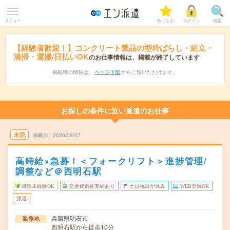
メニュー
気になる!
ログイン
検索
【経験者歓迎！】コンクリート製品の型枠ばらし・組立・
清掃・運搬/日払いOK
のお仕事情報は、掲載が終了しています
掲載時の情報は、
ページ下部
からご覧いただけます。
お探しの条件に近い派遣のお仕事
未読
掲載日
2026/08/07
高時給×急募！＜フォークリフト＞進捗管理/
調整など＠西明石駅
職種未経験OK
交通費別途支給あり
土日祝日が休み
WEB登録OK
派遣
兵庫県明石市
勤務地
西明石駅から徒歩10分