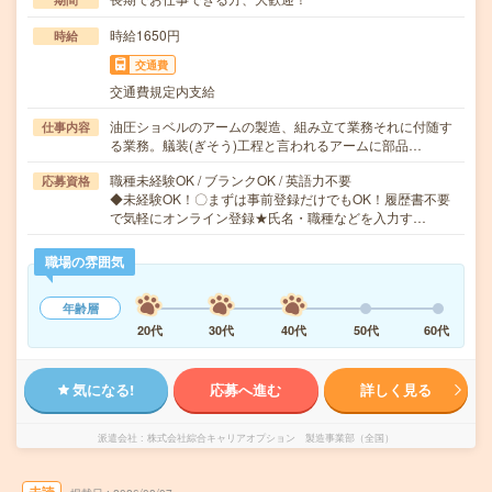
時給1650円
時給
交通費
交通費規定内支給
油圧ショベルのアームの製造、組み立て業務それに付随す
仕事内容
る業務。艤装(ぎそう)工程と言われるアームに部品…
職種未経験OK / ブランクOK / 英語力不要
応募資格
◆未経験OK！〇まずは事前登録だけでもOK！履歴書不要
で気軽にオンライン登録★氏名・職種などを入力す…
職場の雰囲気
年齢層
20代
30代
40代
50代
60代
気になる!
応募へ進む
詳しく見る
派遣会社
株式会社綜合キャリアオプション 製造事業部（全国）