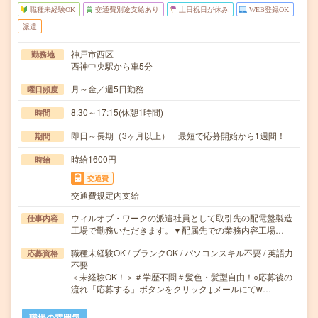
職種未経験OK
交通費別途支給あり
土日祝日が休み
WEB登録OK
派遣
神戸市西区
勤務地
西神中央駅から車5分
月～金／週5日勤務
曜日頻度
8:30～17:15(休憩1時間)
時間
即日～長期（3ヶ月以上） 最短で応募開始から1週間！
期間
時給1600円
時給
交通費
交通費規定内支給
ウィルオブ・ワークの派遣社員として取引先の配電盤製造
仕事内容
工場で勤務いただきます。▼配属先での業務内容工場…
職種未経験OK / ブランクOK / パソコンスキル不要 / 英語力
応募資格
不要
＜未経験OK！＞＃学歴不問＃髪色・髪型自由！○応募後の
流れ「応募する」ボタンをクリック↓メールにてw…
職場の雰囲気