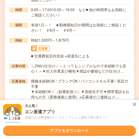
9:00～17:0010:00～19:00 など■ 他の時間帯もお気軽に
時間
ご相談ください！
単発1日～！ ★勤務開始日や期間はお気軽にご相談くだ
期間
さい！ ＃8月～ ＃9月～
時給1,500円～1,875円
時給
交通費
■ 交通費規定内支給 ※派遣先による
＼DMの仕分け／＜とってもシンプルなので未経験でも安
仕事内容
心！＞▼封入作業及び梱包▼雑誌や書籍などの仕分け…
職種未経験OK / ブランクOK / パソコンスキル不要 / 英語力
応募資格
不要
▼未経験OK！（副業歓迎☆）▼高校生不可▼携帯電話をお
持ちの方（業務連絡に使用）※応募後のご連絡はメ…
大人気！
エン派遣アプリ
気になる!
応募へ進む
詳しく見る
派遣のお仕事情報がたくさん！プッシュ通知で受け取ろう！
派遣会社
株式会社バイトレ（キャムコムグループ）
アプリをダウンロード