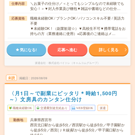
＼お菓子の仕分け／＜とってもシンプルなので未経験でも
仕事内容
安心！＞▼封入作業及び梱包▼雑誌や書籍などの仕分…
職種未経験OK / ブランクOK / パソコンスキル不要 / 英語力
応募資格
不要
▼未経験OK！（副業歓迎☆）▼高校生不可▼携帯電話をお
持ちの方（業務連絡に使用）※応募後のご連絡はメ…
気になる!
応募へ進む
詳しく見る
派遣会社
株式会社バイトレ（キャムコムグループ）
未読
掲載日
2026/08/09
〈月1日～で副業にピッタリ＊時給1,500円
～〉文房具のカンタン仕分け
職種未経験OK
交通費別途支給あり
WEB登録OK
派遣
兵庫県西宮市
勤務地
西宮北口駅から徒歩5分／西宮駅から徒歩5分／甲子園駅か
ら徒歩5分／西宮(ＪＲ線)駅から徒歩5分／甲子園口駅から
徒歩5分