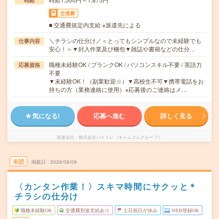
時給
交通費
■ 交通費規定内支給 ※派遣先による
＼チラシの仕分け／＜とってもシンプルなので未経験でも
仕事内容
安心！＞▼封入作業及び梱包▼雑誌や書籍などの仕分…
職種未経験OK / ブランクOK / パソコンスキル不要 / 英語力
応募資格
不要
▼未経験OK！（副業歓迎☆）▼高校生不可▼携帯電話をお
持ちの方（業務連絡に使用）※応募後のご連絡はメ…
気になる!
応募へ進む
詳しく見る
派遣会社
株式会社バイトレ（キャムコムグループ）
未読
掲載日
2026/08/09
〈カンタン作業！〉スキマ時間にサクッと＊
チラシの仕分け
職種未経験OK
交通費別途支給あり
土日祝日が休み
WEB登録OK