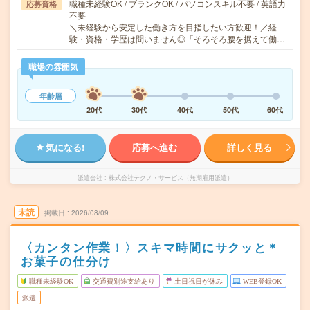
職種未経験OK / ブランクOK / パソコンスキル不要 / 英語力
応募資格
不要
＼未経験から安定した働き方を目指したい方歓迎！／経
験・資格・学歴は問いません◎「そろそろ腰を据えて働…
職場の雰囲気
年齢層
20代
30代
40代
50代
60代
気になる!
応募へ進む
詳しく見る
派遣会社
株式会社テクノ・サービス（無期雇用派遣）
未読
掲載日
2026/08/09
〈カンタン作業！〉スキマ時間にサクッと＊
お菓子の仕分け
職種未経験OK
交通費別途支給あり
土日祝日が休み
WEB登録OK
派遣