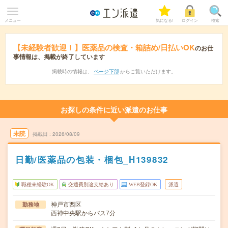
メニュー
気になる!
ログイン
検索
【未経験者歓迎！】医薬品の検査・箱詰め/日払いOK
のお仕
事情報は、掲載が終了しています
掲載時の情報は、
ページ下部
からご覧いただけます。
お探しの条件に近い派遣のお仕事
未読
掲載日
2026/08/09
日勤/医薬品の包装・梱包_H139832
職種未経験OK
交通費別途支給あり
WEB登録OK
派遣
神戸市西区
勤務地
西神中央駅からバス7分