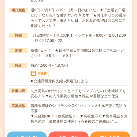
週0日～/月1日～OK！（月～日のあいだ）★「土曜と日曜
曜日頻度
だけ」など色々な働き方ができます！★お仕事ゼロの週が
あっても大丈夫。働きたい日、お休みの希望はお気軽にご
相談ください！
【1日3時間～も相談OK!】＜シフト例＞9:00～12:0012:00
時間
～17:00 17:00～22…
単発1日～！ ★勤務開始日や期間はお気軽にご相談くだ
期間
さい！ ＃8月～ ＃9月～
時給1,500円～1,875円
時給
交通費
■ 交通費規定内支給 ※派遣先による
＼文房具の仕分け／＜とってもシンプルなので未経験でも
仕事内容
安心！＞▼封入作業及び梱包▼雑誌や書籍などの仕分…
職種未経験OK / ブランクOK / パソコンスキル不要 / 英語力
応募資格
不要
▼未経験OK！（副業歓迎☆）▼高校生不可▼携帯電話をお
持ちの方（業務連絡に使用）※応募後のご連絡はメ…