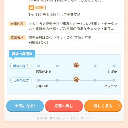
交通費
1ヶ月3万円を上限として実費支給
＜大手ガス販売会社で事務サポートのお仕事＞・データ入
仕事内容
力・成績表の作成・ガス容器の簡単なチェック・出荷…
職種未経験OK / ブランクOK / 英語力不要
応募資格
■未経験OK！
職場の雰囲気
職場の様子
活気がある
しずか
仕事の仕方
テキパキ
コツコツ
気になる!
応募へ進む
詳しく見る
派遣会社
株式会社リクルートスタッフィング