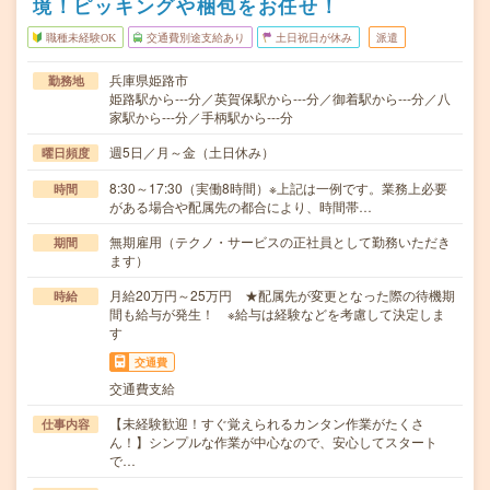
境！ピッキングや梱包をお任せ！
職種未経験OK
交通費別途支給あり
土日祝日が休み
派遣
兵庫県姫路市
勤務地
姫路駅から---分／英賀保駅から---分／御着駅から---分／八
家駅から---分／手柄駅から---分
週5日／月～金（土日休み）
曜日頻度
8:30～17:30（実働8時間）※上記は一例です。業務上必要
時間
がある場合や配属先の都合により、時間帯…
無期雇用（テクノ・サービスの正社員として勤務いただき
期間
ます）
月給20万円～25万円 ★配属先が変更となった際の待機期
時給
間も給与が発生！ ※給与は経験などを考慮して決定しま
す
交通費
交通費支給
【未経験歓迎！すぐ覚えられるカンタン作業がたくさ
仕事内容
ん！】シンプルな作業が中心なので、安心してスタート
で…