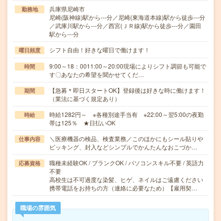
兵庫県尼崎市
勤務地
尼崎(阪神線)駅から---分／尼崎(東海道本線)駅から徒歩---分
／武庫川駅から---分／西宮(ＪＲ線)駅から徒歩---分／園田
駅から---分
シフト自由！好きな曜日で働けます！
曜日頻度
9:00～18：0011:00～20:00現場によりシフト調節も可能で
時間
す〇あなたの希望を聞かせてくだ…
【急募＊即日スタートOK】登録後は好きな時に働けます！
期間
（業法に基づく規定あり）
時給1282円～ ※各種別途手当有 ※22:00～翌5:00の夜勤
時給
帯は125％ ★日払いOK
＼医療機器の検品、検査業務／このほかにもシール貼りや
仕事内容
ピッキング、封入などシンプルでかんたんなおこづか…
職種未経験OK / ブランクOK / パソコンスキル不要 / 英語力
応募資格
不要
高校生は不可過度な染髪、ヒゲ、ネイルはご遠慮ください
携帯電話をお持ちの方（連絡に必要なため）【雇用契…
職場の雰囲気