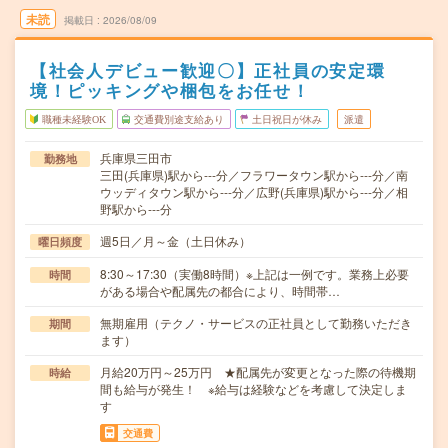
未読
掲載日
2026/08/09
【社会人デビュー歓迎〇】正社員の安定環
境！ピッキングや梱包をお任せ！
職種未経験OK
交通費別途支給あり
土日祝日が休み
派遣
兵庫県三田市
勤務地
三田(兵庫県)駅から---分／フラワータウン駅から---分／南
ウッディタウン駅から---分／広野(兵庫県)駅から---分／相
野駅から---分
週5日／月～金（土日休み）
曜日頻度
8:30～17:30（実働8時間）※上記は一例です。業務上必要
時間
がある場合や配属先の都合により、時間帯…
無期雇用（テクノ・サービスの正社員として勤務いただき
期間
ます）
月給20万円～25万円 ★配属先が変更となった際の待機期
時給
間も給与が発生！ ※給与は経験などを考慮して決定しま
す
交通費