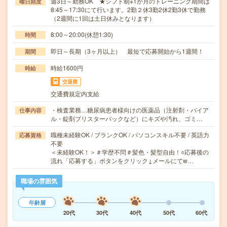
週3日～勤務OK ★シフト制※1か月のトレーニング期間は
曜日頻度
8:45～17:30にて行います。2勤２休3勤2休2勤3休で勤務
（2週間に1回は土日休みとなります）
8:00～20:00(休憩1:30)
時間
即日～長期（3ヶ月以上） 最短で応募開始から1週間！
期間
時給1600円
時給
交通費
交通費規定内支給
・検査業務…糖尿病患者様向けの医薬品（注射剤・バイア
仕事内容
ル・錠剤ブリスターパックなど）にキズや汚れ、ゴミ…
職種未経験OK / ブランクOK / パソコンスキル不要 / 英語力
応募資格
不要
＜未経験OK！＞＃学歴不問＃髪色・髪型自由！○応募後の
流れ「応募する」ボタンをクリック↓メールにてw…
職場の雰囲気
年齢層
20代
30代
40代
50代
60代