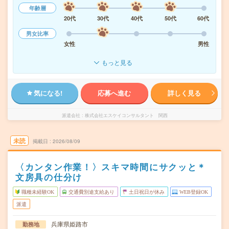
年齢層
20代
30代
40代
50代
60代
男女比率
女性
男性
もっと見る
気になる!
応募へ進む
詳しく見る
派遣会社
株式会社エスケイコンサルタント 関西
未読
掲載日
2026/08/09
〈カンタン作業！〉スキマ時間にサクッと＊
文房具の仕分け
職種未経験OK
交通費別途支給あり
土日祝日が休み
WEB登録OK
派遣
兵庫県姫路市
勤務地