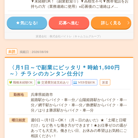
▼未経験OK！（副業歓迎☆）▼高校生不可▼携帯電話をお
持ちの方（業務連絡に使用）※応募後のご連絡はメ…
気になる!
応募へ進む
詳しく見る
派遣会社
株式会社バイトレ（キャムコムグループ）
未読
掲載日
2026/08/09
〈月1日～で副業にピッタリ＊時給1,500円
～〉チラシのカンタン仕分け
職種未経験OK
交通費別途支給あり
WEB登録OK
派遣
兵庫県姫路市
勤務地
姫路駅からバイク・車---分／山陽姫路駅からバイク・車---
分／網干駅からバイク・車---分／飾磨駅からバイク・車---
分／はりま勝原駅からバイク・車---分
週0日～/月1日～OK！（月～日のあいだ）★「土曜と日曜
曜日頻度
だけ」など色々な働き方ができます！★お仕事ゼロの週が
あっても大丈夫。働きたい日、お休みの希望はお気軽にご
相談ください！