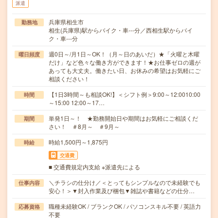
派遣
兵庫県相生市
勤務地
相生(兵庫県)駅からバイク・車---分／西相生駅からバイ
ク・車---分
週0日～/月1日～OK！（月～日のあいだ）★「火曜と木曜
曜日頻度
だけ」など色々な働き方ができます！★お仕事ゼロの週が
あっても大丈夫。働きたい日、お休みの希望はお気軽にご
相談ください！
【1日3時間～も相談OK!】＜シフト例＞9:00～12:0010:00
時間
～15:00 12:00～17…
単発1日～！ ★勤務開始日や期間はお気軽にご相談くだ
期間
さい！ ＃8月～ ＃9月～
時給1,500円～1,875円
時給
交通費
■ 交通費規定内支給 ※派遣先による
＼チラシの仕分け／＜とってもシンプルなので未経験でも
仕事内容
安心！＞▼封入作業及び梱包▼雑誌や書籍などの仕分…
職種未経験OK / ブランクOK / パソコンスキル不要 / 英語力
応募資格
不要