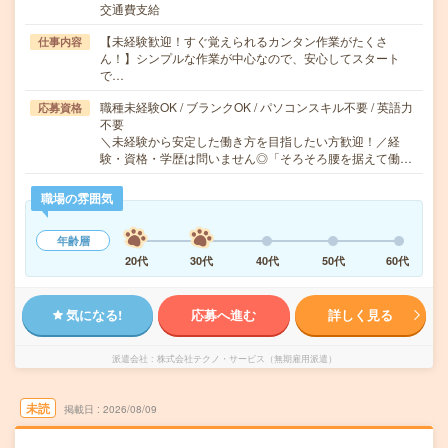
交通費支給
【未経験歓迎！すぐ覚えられるカンタン作業がたくさ
仕事内容
ん！】シンプルな作業が中心なので、安心してスタート
で…
職種未経験OK / ブランクOK / パソコンスキル不要 / 英語力
応募資格
不要
＼未経験から安定した働き方を目指したい方歓迎！／経
験・資格・学歴は問いません◎「そろそろ腰を据えて働…
職場の雰囲気
年齢層
20代
30代
40代
50代
60代
気になる!
応募へ進む
詳しく見る
派遣会社
株式会社テクノ・サービス（無期雇用派遣）
未読
掲載日
2026/08/09