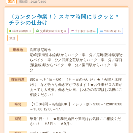
未読
掲載日
2026/08/09
〈カンタン作業！〉スキマ時間にサクッと＊
チラシの仕分け
職種未経験OK
交通費別途支給あり
土日祝日が休み
WEB登録OK
派遣
兵庫県尼崎市
勤務地
尼崎(東海道本線)駅からバイク・車---分／尼崎(阪神線)駅か
らバイク・車---分／武庫之荘駅からバイク・車---分／塚口
(阪急線)駅からバイク・車---分／園田駅からバイク・車---
分
週0日～/月1日～OK！（月～日のあいだ）★「火曜と木曜
曜日頻度
だけ」など色々な働き方ができます！★お仕事ゼロの週が
あっても大丈夫。働きたい日、お休みの希望はお気軽にご
相談ください！
【1日3時間～も相談OK!】＜シフト例＞9:00～12:0010:00
時間
～15:00 12:00～17…
単発1日～！ ★勤務開始日や期間はお気軽にご相談くだ
期間
さい！ ＃8月～ ＃9月～
時給1,500円～1,875円