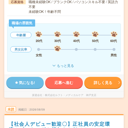
職種未経験OK / ブランクOK / パソコンスキル不要 / 英語力
応募資格
不要
未経験OK！年齢不問
職場の雰囲気
年齢層
20代
30代
40代
50代
60代
男女比率
女性
男性
もっと見る
気になる!
応募へ進む
詳しく見る
派遣会社
株式会社ルフト・メディカルケア 神戸支店
未読
掲載日
2026/08/09
【社会人デビュー歓迎〇】正社員の安定環