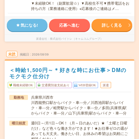
▼未経験OK！（副業歓迎☆）▼高校生不可▼携帯電話をお
持ちの方（業務連絡に使用）※応募後のご連絡はメ…
気になる!
応募へ進む
詳しく見る
派遣会社
株式会社バイトレ（キャムコムグループ）
未読
掲載日
2026/08/09
＜時給1,500円～＊好きな時にお仕事＞DMの
モクモク仕分け
職種未経験OK
交通費別途支給あり
WEB登録OK
派遣
兵庫県川西市
勤務地
川西能勢口駅からバイク・車---分／川西池田駅からバイ
ク・車---分／畦野駅からバイク・車---分／多田(兵庫県)駅
からバイク・車---分／山下(兵庫県)駅からバイク・車---分
週0日～/月1日～OK！（月～日のあいだ）★「土曜と日曜
曜日頻度
だけ」など色々な働き方ができます！★お仕事ゼロの週が
あっても大丈夫。働きたい日、お休みの希望はお気軽にご
相談ください！