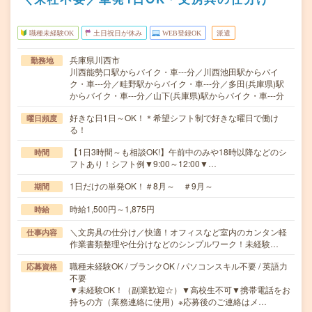
職種未経験OK
土日祝日が休み
WEB登録OK
派遣
兵庫県川西市
勤務地
川西能勢口駅からバイク・車---分／川西池田駅からバイ
ク・車---分／畦野駅からバイク・車---分／多田(兵庫県)駅
からバイク・車---分／山下(兵庫県)駅からバイク・車---分
好きな日1日～OK！＊希望シフト制で好きな曜日で働け
曜日頻度
る！
【1日3時間～も相談OK!】午前中のみや18時以降などのシ
時間
フトあり！シフト例▼9:00～12:00▼…
1日だけの単発OK！＃8月～ ＃9月～
期間
時給1,500円～1,875円
時給
＼文房具の仕分け／快適！オフィスなど室内のカンタン軽
仕事内容
作業書類整理や仕分けなどのシンプルワーク！未経験…
職種未経験OK / ブランクOK / パソコンスキル不要 / 英語力
応募資格
不要
▼未経験OK！（副業歓迎☆）▼高校生不可▼携帯電話をお
持ちの方（業務連絡に使用）※応募後のご連絡はメ…