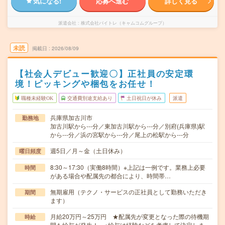
気になる!
応募へ進む
詳しく見る
派遣会社
株式会社バイトレ（キャムコムグループ）
未読
掲載日
2026/08/09
【社会人デビュー歓迎〇】正社員の安定環
境！ピッキングや梱包をお任せ！
職種未経験OK
交通費別途支給あり
土日祝日が休み
派遣
兵庫県加古川市
勤務地
加古川駅から---分／東加古川駅から---分／別府(兵庫県)駅
から---分／浜の宮駅から---分／尾上の松駅から---分
週5日／月～金（土日休み）
曜日頻度
8:30～17:30（実働8時間）※上記は一例です。業務上必要
時間
がある場合や配属先の都合により、時間帯…
無期雇用（テクノ・サービスの正社員として勤務いただき
期間
ます）
月給20万円～25万円 ★配属先が変更となった際の待機期
時給
間も給与が発生！ ※給与は経験などを考慮して決定しま