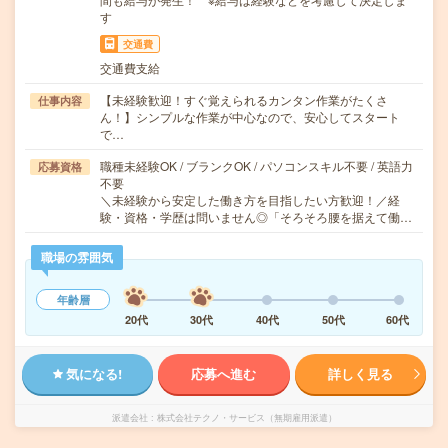
す
交通費
交通費支給
【未経験歓迎！すぐ覚えられるカンタン作業がたくさ
仕事内容
ん！】シンプルな作業が中心なので、安心してスタート
で…
職種未経験OK / ブランクOK / パソコンスキル不要 / 英語力
応募資格
不要
＼未経験から安定した働き方を目指したい方歓迎！／経
験・資格・学歴は問いません◎「そろそろ腰を据えて働…
職場の雰囲気
年齢層
20代
30代
40代
50代
60代
気になる!
応募へ進む
詳しく見る
派遣会社
株式会社テクノ・サービス（無期雇用派遣）