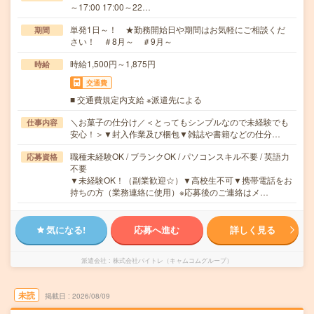
～17:00 17:00～22…
単発1日～！ ★勤務開始日や期間はお気軽にご相談くだ
期間
さい！ ＃8月～ ＃9月～
時給1,500円～1,875円
時給
交通費
■ 交通費規定内支給 ※派遣先による
＼お菓子の仕分け／＜とってもシンプルなので未経験でも
仕事内容
安心！＞▼封入作業及び梱包▼雑誌や書籍などの仕分…
職種未経験OK / ブランクOK / パソコンスキル不要 / 英語力
応募資格
不要
▼未経験OK！（副業歓迎☆）▼高校生不可▼携帯電話をお
持ちの方（業務連絡に使用）※応募後のご連絡はメ…
気になる!
応募へ進む
詳しく見る
派遣会社
株式会社バイトレ（キャムコムグループ）
未読
掲載日
2026/08/09