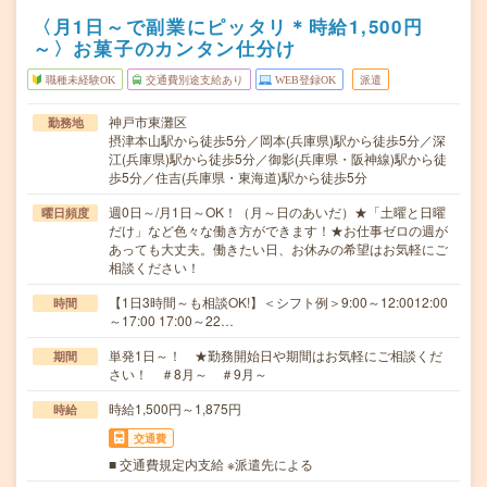
〈月1日～で副業にピッタリ＊時給1,500円
～〉お菓子のカンタン仕分け
職種未経験OK
交通費別途支給あり
WEB登録OK
派遣
神戸市東灘区
勤務地
摂津本山駅から徒歩5分／岡本(兵庫県)駅から徒歩5分／深
江(兵庫県)駅から徒歩5分／御影(兵庫県・阪神線)駅から徒
歩5分／住吉(兵庫県・東海道)駅から徒歩5分
週0日～/月1日～OK！（月～日のあいだ）★「土曜と日曜
曜日頻度
だけ」など色々な働き方ができます！★お仕事ゼロの週が
あっても大丈夫。働きたい日、お休みの希望はお気軽にご
相談ください！
【1日3時間～も相談OK!】＜シフト例＞9:00～12:0012:00
時間
～17:00 17:00～22…
単発1日～！ ★勤務開始日や期間はお気軽にご相談くだ
期間
さい！ ＃8月～ ＃9月～
時給1,500円～1,875円
時給
交通費
■ 交通費規定内支給 ※派遣先による