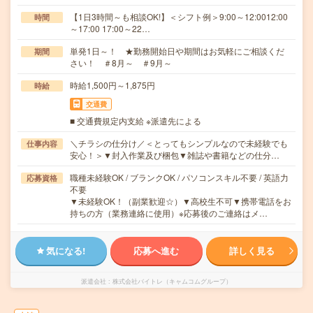
【1日3時間～も相談OK!】＜シフト例＞9:00～12:0012:00
時間
～17:00 17:00～22…
単発1日～！ ★勤務開始日や期間はお気軽にご相談くだ
期間
さい！ ＃8月～ ＃9月～
時給1,500円～1,875円
時給
交通費
■ 交通費規定内支給 ※派遣先による
＼チラシの仕分け／＜とってもシンプルなので未経験でも
仕事内容
安心！＞▼封入作業及び梱包▼雑誌や書籍などの仕分…
職種未経験OK / ブランクOK / パソコンスキル不要 / 英語力
応募資格
不要
▼未経験OK！（副業歓迎☆）▼高校生不可▼携帯電話をお
持ちの方（業務連絡に使用）※応募後のご連絡はメ…
気になる!
応募へ進む
詳しく見る
派遣会社
株式会社バイトレ（キャムコムグループ）