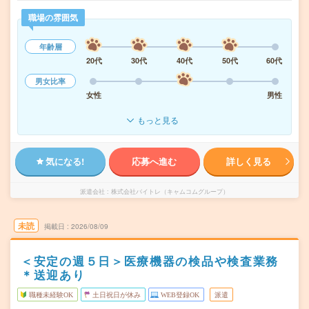
職場の雰囲気
年齢層
20代
30代
40代
50代
60代
男女比率
女性
男性
もっと見る
気になる!
応募へ進む
詳しく見る
派遣会社
株式会社バイトレ（キャムコムグループ）
未読
掲載日
2026/08/09
＜安定の週５日＞医療機器の検品や検査業務
＊送迎あり
職種未経験OK
土日祝日が休み
WEB登録OK
派遣