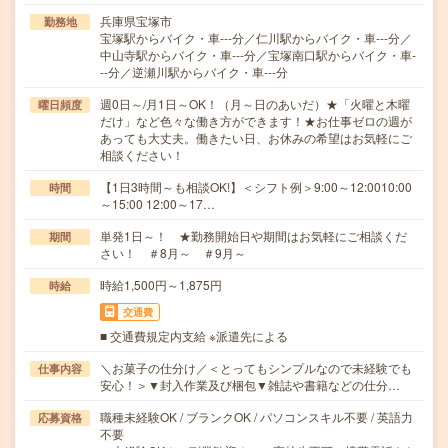
兵庫県宝塚市
勤務地
宝塚駅からバイク・車---分／仁川駅からバイク・車---分／
中山寺駅からバイク・車---分／宝塚南口駅からバイク・車-
--分／逆瀬川駅からバイク・車---分
週0日～/月1日～OK！（月～日のあいだ）★「火曜と木曜
曜日頻度
だけ」など色々な働き方ができます！★お仕事ゼロの週が
あっても大丈夫。働きたい日、お休みの希望はお気軽にご
相談ください！
【1日3時間～も相談OK!】＜シフト例＞9:00～12:0010:00
時間
～15:00 12:00～17…
単発1日～！ ★勤務開始日や期間はお気軽にご相談くだ
期間
さい！ ＃8月～ ＃9月～
時給1,500円～1,875円
時給
交通費
■ 交通費規定内支給 ※派遣先による
＼お菓子の仕分け／＜とってもシンプルなので未経験でも
仕事内容
安心！＞▼封入作業及び梱包▼雑誌や書籍などの仕分…
職種未経験OK / ブランクOK / パソコンスキル不要 / 英語力
応募資格
不要