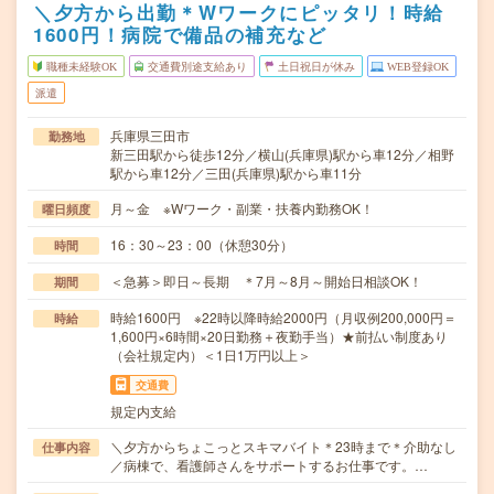
＼夕方から出勤＊Wワークにピッタリ！時給
1600円！病院で備品の補充など
職種未経験OK
交通費別途支給あり
土日祝日が休み
WEB登録OK
派遣
兵庫県三田市
勤務地
新三田駅から徒歩12分／横山(兵庫県)駅から車12分／相野
駅から車12分／三田(兵庫県)駅から車11分
月～金 ※Wワーク・副業・扶養内勤務OK！
曜日頻度
16：30～23：00（休憩30分）
時間
＜急募＞即日～長期 ＊7月～8月～開始日相談OK！
期間
時給1600円 ※22時以降時給2000円（月収例200,000円＝
時給
1,600円×6時間×20日勤務＋夜勤手当）★前払い制度あり
（会社規定内）＜1日1万円以上＞
交通費
規定内支給
＼夕方からちょこっとスキマバイト＊23時まで＊介助なし
仕事内容
／病棟で、看護師さんをサポートするお仕事です。…