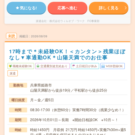
気になる!
応募へ進む
詳しく見る
派遣会社
株式会社ウィルオブ・ワーク FO事業部
未読
掲載日
2026/08/09
17時まで＊未経験OK！＜カンタン＞残業ほぼ
なし▼車通勤OK＊山陽天満でのお仕事
職種未経験OK
交通費別途支給あり
土日祝日が休み
WEB登録OK
派遣
兵庫県姫路市
勤務地
山陽天満駅から徒歩19分／平松駅から徒歩25分
月～金／週5日
曜日頻度
08:30-17:00（休憩60分）実働7時間30分（残業少なめ！）
時間
2026年10月01日～長期 ※開始日相談OK ※10月～！
期間
時給1450円 月収例 21万円 時給1450円×実働7h30m×週5
時給
日×4週 ※月収例を保証するものではありません。