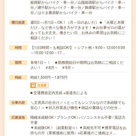
姫路駅からバイク・車---分／山陽姫路駅からバイク・車---
分／網干駅からバイク・車---分／飾磨駅からバイク・車---
分／はりま勝原駅からバイク・車---分
週0日～/月1日～OK！（月～日のあいだ）★「火曜と木曜
曜日頻度
だけ」など色々な働き方ができます！★お仕事ゼロの週が
あっても大丈夫。働きたい日、お休みの希望はお気軽にご
相談ください！
【1日3時間～も相談OK!】＜シフト例＞9:00～12:0010:00
時間
～15:00 12:00～17…
単発1日～！ ★勤務開始日や期間はお気軽にご相談くだ
期間
さい！ ＃8月～ ＃9月～
時給1,500円～1,875円
時給
交通費
■ 交通費規定内支給 ※派遣先による
＼文房具の仕分け／＜とってもシンプルなので未経験でも
仕事内容
安心！＞▼封入作業及び梱包▼雑誌や書籍などの仕分…
職種未経験OK / ブランクOK / パソコンスキル不要 / 英語力
応募資格
不要
▼未経験OK！（副業歓迎☆）▼高校生不可▼携帯電話をお
持ちの方（業務連絡に使用）※応募後のご連絡はメ…