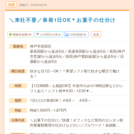
未読
掲載日
2026/08/09
＼来社不要／単発1日OK＊お菓子の仕分け
職種未経験OK
土日祝日が休み
WEB登録OK
派遣
神戸市長田区
勤務地
新長田駅から徒歩5分／高速長田駅から徒歩5分／長田(神戸
市営)駅から徒歩5分／長田(神戸電鉄線)駅から徒歩5分／苅
藻駅から徒歩5分
好きな日1日～OK！＊希望シフト制で好きな曜日で働け
曜日頻度
る！
【1日3時間～も相談OK!】午前中のみや18時以降などのシ
時間
フトあり！シフト例▼9:00～12:00▼…
1日だけの単発OK！＃8月～ ＃9月～
期間
時給1,500円～1,875円
時給
＼お菓子の仕分け／快適！オフィスなど室内のカンタン軽
仕事内容
作業書類整理や仕分けなどのシンプルワーク！未経験…