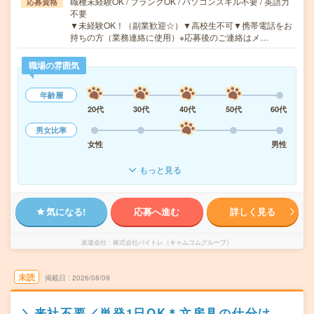
職種未経験OK / ブランクOK / パソコンスキル不要 / 英語力
応募資格
不要
▼未経験OK！（副業歓迎☆）▼高校生不可▼携帯電話をお
持ちの方（業務連絡に使用）※応募後のご連絡はメ…
職場の雰囲気
年齢層
20代
30代
40代
50代
60代
男女比率
女性
男性
もっと見る
気になる!
応募へ進む
詳しく見る
派遣会社
株式会社バイトレ（キャムコムグループ）
未読
掲載日
2026/08/09
＼来社不要／単発1日OK＊文房具の仕分け