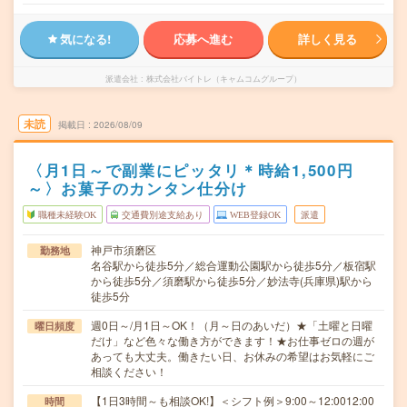
気になる!
応募へ進む
詳しく見る
派遣会社
株式会社バイトレ（キャムコムグループ）
未読
掲載日
2026/08/09
〈月1日～で副業にピッタリ＊時給1,500円
～〉お菓子のカンタン仕分け
職種未経験OK
交通費別途支給あり
WEB登録OK
派遣
神戸市須磨区
勤務地
名谷駅から徒歩5分／総合運動公園駅から徒歩5分／板宿駅
から徒歩5分／須磨駅から徒歩5分／妙法寺(兵庫県)駅から
徒歩5分
週0日～/月1日～OK！（月～日のあいだ）★「土曜と日曜
曜日頻度
だけ」など色々な働き方ができます！★お仕事ゼロの週が
あっても大丈夫。働きたい日、お休みの希望はお気軽にご
相談ください！
【1日3時間～も相談OK!】＜シフト例＞9:00～12:0012:00
時間