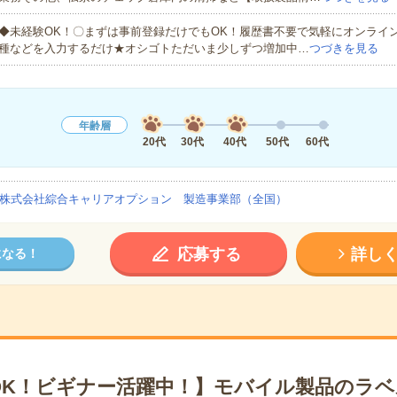
◆未経験OK！〇まずは事前登録だけでもOK！履歴書不要で気軽にオンライ
種などを入力するだけ★オシゴトただいま少しずつ増加中…
つづきを見る
年齢層
20代
30代
40代
50代
60代
株式会社綜合キャリアオプション 製造事業部（全国）
応募する
詳し
になる！
OK！ビギナー活躍中！】モバイル製品のラ