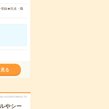
ン登録★氏名・職
く見る
No.SCOSK5198431-T4
ベルやシー