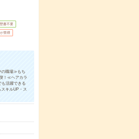
歴書不要
が禁煙
中の職場≫もち
喫！≪ヘアカラ
でも活躍できる
スキルUP・ス