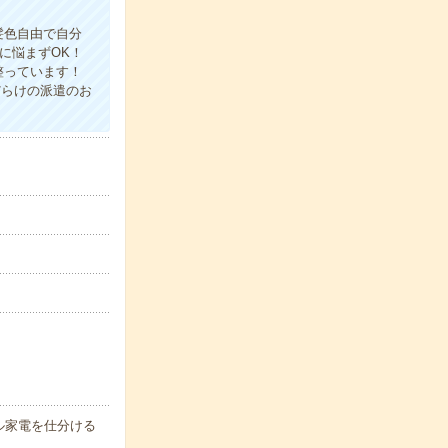
髪色自由で自分
に悩まずOK！
整っています！
だらけの派遣のお
ル家電を仕分ける