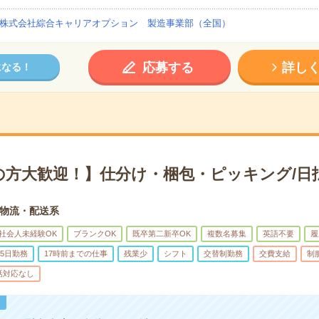
株式会社綜合キャリアオプション 製造事業部（全国）
応募する
詳し
になる！
の方大歓迎！】仕分け・梱包・ピッキング/日
物流・配送系
社会人未経験OK
ブランクOK
既卒第二新卒OK
複数名募集
英語不要
履
5日勤務
17時前までの仕事
残業少
シフト
交替制勤務
交費支給
制
話対応なし
！