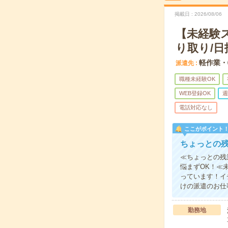
掲載日
2026/08/06
【未経験
り取り/日
軽作業・
派遣先
職種未経験OK
WEB登録OK
週
電話対応なし
ここがポイント
ちょっとの
≪ちょっとの残
悩まずOK！≪
っています！イ
けの派遣のお仕
勤務地