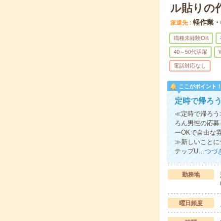
ル貼りの
軽作業・
派遣先
職種未経験OK
40～50代活躍
電話対応なし
ここがポイント
定時で帰ろ
≪定時で帰ろう
ろん男性の応募
ーOKで自由な
≫新しいことに
テップU…
つづ
勤務地
曜日頻度