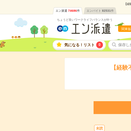
【経
エン派遣
74686
件
エンバイト
82531
件
ちょうど良いワークライフバランスが叶う
関東版
気になる！リスト
0
保存し
【経験
未読