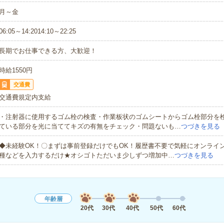
月～金
06:05～14:2014:10～22:25
長期でお仕事できる方、大歓迎！
時給1550円
交通費
交通費規定内支給
・注射器に使用するゴム栓の検査・作業板状のゴムシートからゴム栓部分を
ている部分を光に当ててキズの有無をチェック・問題ないも…
つづきを見る
◆未経験OK！〇まずは事前登録だけでもOK！履歴書不要で気軽にオンライ
種などを入力するだけ★オシゴトただいま少しずつ増加中…
つづきを見る
年齢層
20代
30代
40代
50代
60代