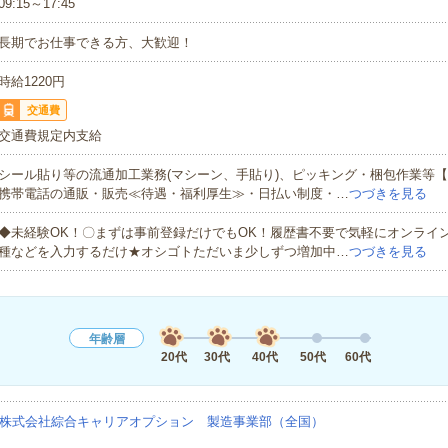
09:15～17:45
長期でお仕事できる方、大歓迎！
時給1220円
交通費
交通費規定内支給
シール貼り等の流通加工業務(マシーン、手貼り)、ピッキング・梱包作業等
携帯電話の通販・販売≪待遇・福利厚生≫・日払い制度・…
つづきを見る
◆未経験OK！〇まずは事前登録だけでもOK！履歴書不要で気軽にオンライ
種などを入力するだけ★オシゴトただいま少しずつ増加中…
つづきを見る
年齢層
20代
30代
40代
50代
60代
株式会社綜合キャリアオプション 製造事業部（全国）