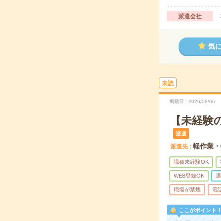
派遣会社
気
未読
掲載日
2026/08/06
【未経験
派遣
軽作業・
派遣先
職種未経験OK
WEB登録OK
週
職場が禁煙
電
ここがポイント