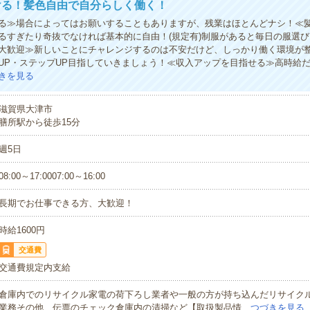
ける！髪色自由で自分らしく働く！
る≫場合によってはお願いすることもありますが、残業はほとんどナシ！≪
るすぎたり奇抜でなければ基本的に自由！(規定有)制服があると毎日の服選び
大歓迎≫新しいことにチャレンジするのは不安だけど、しっかり働く環境が
UP・ステップUP目指していきましょう！≪収入アップを目指せる≫高時給
きを見る
滋賀県大津市
膳所駅から徒歩15分
週5日
08:00～17:0007:00～16:00
長期でお仕事できる方、大歓迎！
時給1600円
交通費
交通費規定内支給
倉庫内でのリサイクル家電の荷下ろし業者や一般の方が持ち込んだリサイク
業務その他、伝票のチェック倉庫内の清掃など【取扱製品情…
つづきを見る