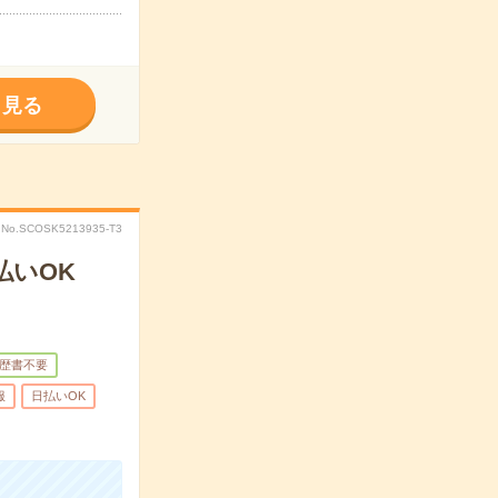
く見る
No.SCOSK5213935-T3
払いOK
歴書不要
服
日払いOK