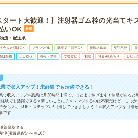
スタート大歓迎！】注射器ゴム栓の光当てキ
払いOK
派遣
物流・配送系
社会人未経験OK
ブランクOK
既卒第二新卒OK
複数名募集
英語不要
履
5日勤務
土日祝休
深夜・早朝
交費支給
制服
社食/補助あり
日払い
！
残業で収入アップ！未経験でも活躍できる！
業で収入アップ≫残業は月20時間未満で、ほどよく稼げます！制服があると
未経験でも活躍できる≫新しいことにチャレンジするのは不安だけど、しっか
チからスキルUP・ステップUP目指していきましょう！≪収入アップを目指
事です！
滋賀県草津市
草津(滋賀県)駅から車10分