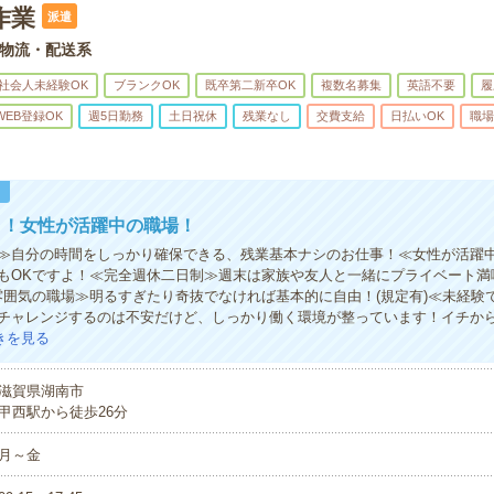
作業
派遣
物流・配送系
社会人未経験OK
ブランクOK
既卒第二新卒OK
複数名募集
英語不要
履
WEB登録OK
週5日勤務
土日祝休
残業なし
交費支給
日払いOK
職場
！
う！女性が活躍中の職場！
≫自分の時間をしっかり確保できる、残業基本ナシのお仕事！≪女性が活躍
もOKですよ！≪完全週休二日制≫週末は家族や友人と一緒にプライベート満
雰囲気の職場≫明るすぎたり奇抜でなければ基本的に自由！(規定有)≪未経験
チャレンジするのは不安だけど、しっかり働く環境が整っています！イチから
きを見る
滋賀県湖南市
甲西駅から徒歩26分
月～金