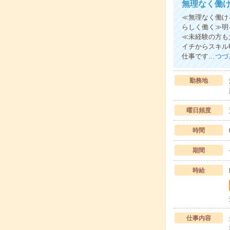
無理なく働
≪無理なく働け
らしく働く≫明
≪未経験の方も
イチからスキル
仕事です…
つづ
勤務地
曜日頻度
時間
期間
時給
仕事内容