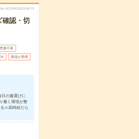
No.SCOSK5202206-T3
ズ確認・切
歴書不要
OK
職場が禁煙
毎日の服選びに
り働く環境が整
せる≫高時給だら