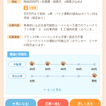
時給2000円＋交通費・残業代 ※残業少なめ♪
時給
交通費
月3万円まで支給 ※車・バイク通勤の場合はガソリン代を
支給（規定あり）
将来的にも正社員可能性も！メーカー工場でのフォークリ
仕事内容
フト作業！【 お仕事内容 】工場内作業（カウンタ…
ブランクOK / パソコンスキル不要 / 英語力不要
応募資格
・フォークリフトの運転が可能な方（カウンター、リーチ
の両方あります）
職場の雰囲気
年齢層
20代
30代
40代
50代
60代
男女比率
女性
男性
もっと見る
気になる!
応募へ進む
詳しく見る