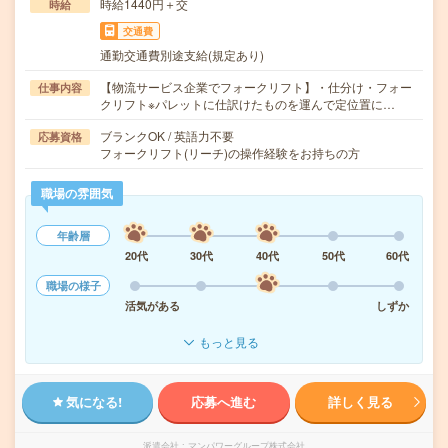
時給1440円＋交
時給
交通費
通勤交通費別途支給(規定あり)
【物流サービス企業でフォークリフト】・仕分け・フォー
仕事内容
クリフト※パレットに仕訳けたものを運んで定位置に…
ブランクOK / 英語力不要
応募資格
フォークリフト(リーチ)の操作経験をお持ちの方
職場の雰囲気
年齢層
20代
30代
40代
50代
60代
職場の様子
活気がある
しずか
もっと見る
気になる!
応募へ進む
詳しく見る
派遣会社
マンパワーグループ株式会社