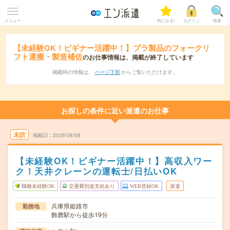
メニュー
気になる!
ログイン
検索
【未経験OK！ビギナー活躍中！】プラ製品のフォークリ
フト運搬・製造補佐
のお仕事情報は、掲載が終了しています
掲載時の情報は、
ページ下部
からご覧いただけます。
お探しの条件に近い派遣のお仕事
未読
掲載日
2026/08/08
【未経験OK！ビギナー活躍中！】高収入ワー
ク！天井クレーンの運転士/日払いOK
職種未経験OK
交通費別途支給あり
WEB登録OK
派遣
兵庫県姫路市
勤務地
飾磨駅から徒歩19分