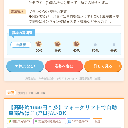
仕事です。(1)部品を受け取って、所定の場所へ運…
ブランクOK / 英語力不要
応募資格
◆経験者歓迎！〇まずは事前登録だけでもOK！履歴書不要
で気軽にオンライン登録★氏名・職種などを入力す…
職場の雰囲気
年齢層
20代
30代
40代
50代
60代
気になる!
応募へ進む
詳しく見る
派遣会社
株式会社綜合キャリアオプション 製造事業部（全国）
未読
掲載日
2026/08/06
【高時給1650円＊彡】フォークリフトで自動
車部品はこび/日払いOK
職種未経験OK
交通費別途支給あり
WEB登録OK
派遣