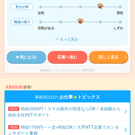
男女比率
女性
男性
職場の様子
活気がある
しずか
もっと見る
気になる!
応募へ進む
詳しく見る
派遣会社
パーソルテンプスタッフ株式会社
8月6日(木)
新着!
お仕事
★
トピックス
事務局注目の
時給2000円！スマホ操作が得意ならOK！未経験から
NEW
始める社内ITサポート
時給1700円～＋交×時短OK！大手NTT企業でカンタ
NEW
ンサポート事務