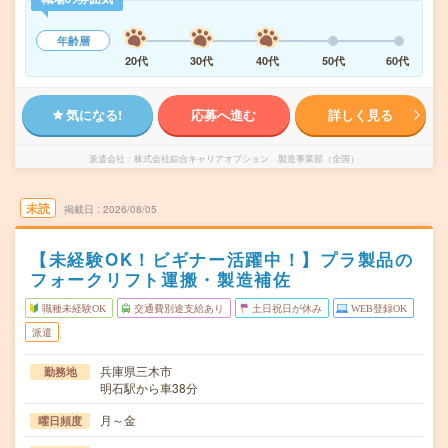
年齢層
20代
30代
40代
50代
60代
気になる!
応募へ進む
詳しく見る
派遣会社
株式会社綜合キャリアオプション 製造事業部（全国）
未読
掲載日
2026/08/05
【未経験OK！ビギナー活躍中！】プラ製品の
フォークリフト運搬・製造補佐
職種未経験OK
交通費別途支給あり
土日祝日が休み
WEB登録OK
派遣
兵庫県三木市
勤務地
明石駅から車38分
月～金
曜日頻度