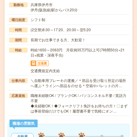
兵庫県伊丹市
勤務地
伊丹(阪急線)駅からバス20分
シフト制
曜日頻度
(2交替)8:30～17:20、20:30～翌5:20
時間
長期でお仕事できる方、大歓迎！
期間
時給1650～2063円 月収例35万円以上可(7時間50分×21
時給
日+残業・深夜手当)
交通費
交通費規定内支給
＼自動車用ブレーキの運搬／＊部品を受け取り所定の場所
仕事内容
へ運ぶ＊ラインへ部品をのせる＊空箱やパレットの片…
職種未経験OK / ブランクOK / パソコンスキル不要 / 英語力
応募資格
不要
◆未経験OK！◆フォークリフト免許をお持ちの方！〇まず
は事前登録だけでもOK！履歴書不要で気軽にオン…
職場の雰囲気
年齢層