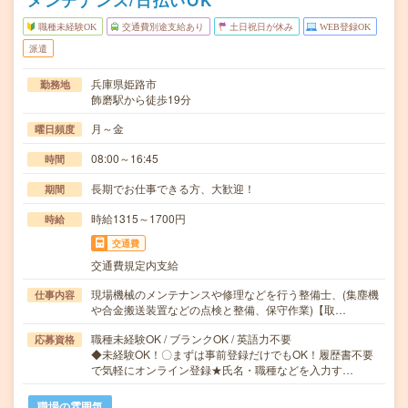
メンテナンス/日払いOK
職種未経験OK
交通費別途支給あり
土日祝日が休み
WEB登録OK
派遣
兵庫県姫路市
勤務地
飾磨駅から徒歩19分
月～金
曜日頻度
08:00～16:45
時間
長期でお仕事できる方、大歓迎！
期間
時給1315～1700円
時給
交通費
交通費規定内支給
現場機械のメンテナンスや修理などを行う整備士、(集塵機
仕事内容
や合金搬送装置などの点検と整備、保守作業)【取…
職種未経験OK / ブランクOK / 英語力不要
応募資格
◆未経験OK！〇まずは事前登録だけでもOK！履歴書不要
で気軽にオンライン登録★氏名・職種などを入力す…
職場の雰囲気