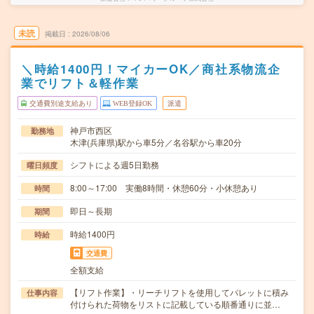
未読
掲載日
2026/08/06
＼時給1400円！マイカーOK／商社系物流企
業でリフト＆軽作業
交通費別途支給あり
WEB登録OK
派遣
神戸市西区
勤務地
木津(兵庫県)駅から車5分／名谷駅から車20分
シフトによる週5日勤務
曜日頻度
8:00～17:00 実働8時間・休憩60分・小休憩あり
時間
即日～長期
期間
時給1400円
時給
交通費
全額支給
【リフト作業】・リーチリフトを使用してパレットに積み
仕事内容
付けられた荷物をリストに記載している順番通りに並…