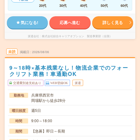
20代
30代
40代
50代
60代
気になる!
応募へ進む
詳しく見る
派遣会社
株式会社綜合キャリアオプション 製造事業部（全国）
未読
掲載日
2026/08/06
9～18時×基本残業なし！物流企業でのフォー
クリフト業務！車通勤OK
交通費別途支給あり
WEB登録OK
派遣
兵庫県西宮市
勤務地
岡場駅から徒歩28分
週5日
曜日頻度
9:00～18:00
時間
【急募】即日～長期
期間