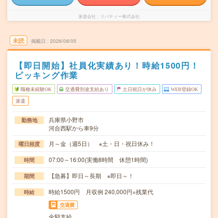
派遣会社
リバティー株式会社
未読
掲載日
2026/08/05
【即日開始】社員化実績あり！時給1500円！
ピッキング作業
職種未経験OK
交通費別途支給あり
土日祝日が休み
WEB登録OK
派遣
兵庫県小野市
勤務地
河合西駅から車9分
月～金（週5日） ※土・日・祝日休み！
曜日頻度
07:00～16:00(実働8時間 休憩1時間)
時間
【急募】即日～長期 ※即日～！
期間
時給1500円 月収例 240,000円+残業代
時給
交通費
全額支給