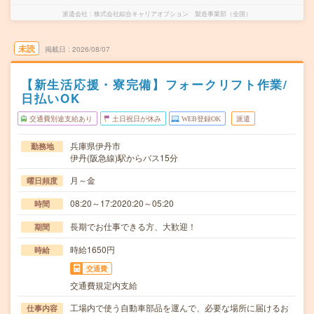
派遣会社
株式会社綜合キャリアオプション 製造事業部（全国）
未読
掲載日
2026/08/07
【新生活応援・寮完備】フォークリフト作業/
日払いOK
交通費別途支給あり
土日祝日が休み
WEB登録OK
派遣
兵庫県伊丹市
勤務地
伊丹(阪急線)駅からバス15分
月～金
曜日頻度
08:20～17:2020:20～05:20
時間
長期でお仕事できる方、大歓迎！
期間
時給1650円
時給
交通費
交通費規定内支給
工場内で使う自動車部品を運んで、必要な場所に届けるお
仕事内容