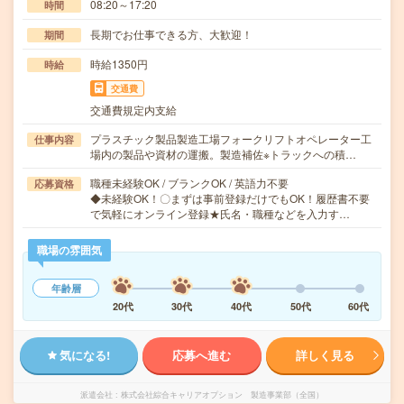
08:20～17:20
時間
長期でお仕事できる方、大歓迎！
期間
時給1350円
時給
交通費
交通費規定内支給
プラスチック製品製造工場フォークリフトオペレーター工
仕事内容
場内の製品や資材の運搬。製造補佐※トラックへの積…
職種未経験OK / ブランクOK / 英語力不要
応募資格
◆未経験OK！〇まずは事前登録だけでもOK！履歴書不要
で気軽にオンライン登録★氏名・職種などを入力す…
職場の雰囲気
年齢層
20代
30代
40代
50代
60代
気になる!
応募へ進む
詳しく見る
派遣会社
株式会社綜合キャリアオプション 製造事業部（全国）