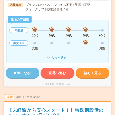
ブランクOK / パソコンスキル不要 / 英語力不要
応募資格
フォークリフト技能講習修了者
職場の雰囲気
年齢層
20代
30代
40代
50代
60代
男女比率
女性
男性
もっと見る
気になる!
応募へ進む
詳しく見る
派遣会社
株式会社antz
未読
掲載日
2026/08/05
【未経験から安心スタート！】特殊鋼設備の