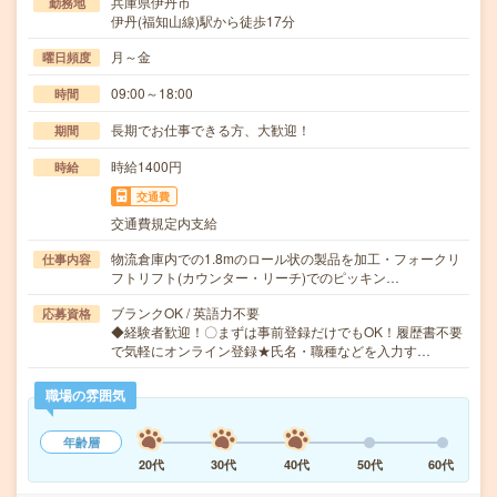
兵庫県伊丹市
勤務地
伊丹(福知山線)駅から徒歩17分
月～金
曜日頻度
09:00～18:00
時間
長期でお仕事できる方、大歓迎！
期間
時給1400円
時給
交通費
交通費規定内支給
物流倉庫内での1.8mのロール状の製品を加工・フォークリ
仕事内容
フトリフト(カウンター・リーチ)でのピッキン…
ブランクOK / 英語力不要
応募資格
◆経験者歓迎！〇まずは事前登録だけでもOK！履歴書不要
で気軽にオンライン登録★氏名・職種などを入力す…
職場の雰囲気
年齢層
20代
30代
40代
50代
60代