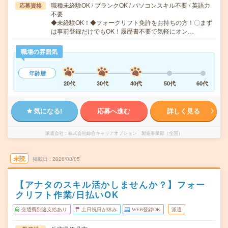
職種未経験OK / ブランクOK / パソコンスキル不要 / 英語力
応募資格
不要
◆未経験OK！◆フォークリフト免許をお持ちの方！〇まず
は事前登録だけでもOK！履歴書不要で気軽にオン…
職場の雰囲気
年齢層
20代
30代
40代
50代
60代
気になる!
応募へ進む
詳しく見る
派遣会社
株式会社綜合キャリアオプション 製造事業部（全国）
未読
掲載日
2026/08/05
【アナタのスキル活かしませんか？】フォー
クリフト作業/日払いOK
交通費別途支給あり
土日祝日が休み
WEB登録OK
派遣