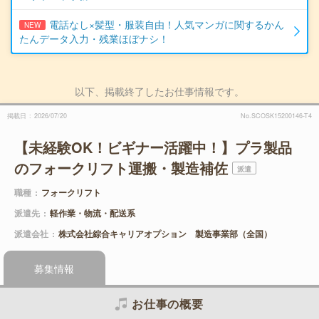
電話なし×髪型・服装自由！人気マンガに関するかん
NEW
たんデータ入力・残業ほぼナシ！
以下、掲載終了したお仕事情報です。
掲載日
2026/07/20
No.SCOSK15200146-T4
【未経験OK！ビギナー活躍中！】プラ製品
のフォークリフト運搬・製造補佐
派遣
職種
フォークリフト
派遣先
軽作業・物流・配送系
派遣会社
株式会社綜合キャリアオプション 製造事業部（全国）
募集情報
お仕事の概要