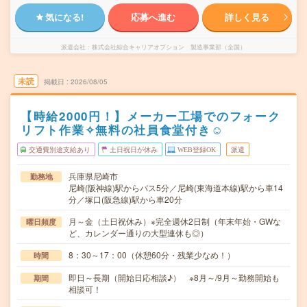
気になる!
応募へ進む
詳しく見る
派遣会社
株式会社綜合キャリアオプション 製造事業部（全国）
未読
掲載日
2026/08/05
【時給2000円！】メーカー工場でのフォーク
リフト作業✧無料の社員食堂付き☺
交通費別途支給あり
土日祝日が休み
WEB登録OK
派遣
兵庫県尼崎市
勤務地
尼崎(阪神線)駅からバス5分／尼崎(東海道本線)駅から車14
分／塚口(阪急線)駅から車20分
月～金（土日祝休み）※完全週休2日制（年末年始・GWな
曜日頻度
ど、カレンダー通りの大型連休も◎）
8：30～17：00（休憩60分・残業少なめ！）
時間
即日～長期（開始日応相談♪） ※8月～/9月～勤務開始も
期間
相談可！