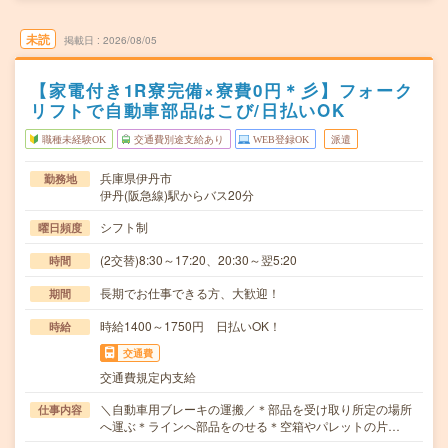
未読
掲載日
2026/08/05
【家電付き1R寮完備×寮費0円＊彡】フォーク
リフトで自動車部品はこび/日払いOK
職種未経験OK
交通費別途支給あり
WEB登録OK
派遣
兵庫県伊丹市
勤務地
伊丹(阪急線)駅からバス20分
シフト制
曜日頻度
(2交替)8:30～17:20、20:30～翌5:20
時間
長期でお仕事できる方、大歓迎！
期間
時給1400～1750円 日払いOK！
時給
交通費
交通費規定内支給
＼自動車用ブレーキの運搬／＊部品を受け取り所定の場所
仕事内容
へ運ぶ＊ラインへ部品をのせる＊空箱やパレットの片…