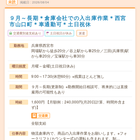
未読
掲載日
2026/08/04
９月～長期＊倉庫会社での入出庫作業＊西宮
市山口町＊車通勤可＊土日祝休
交通費別途支給あり
土日祝日が休み
派遣
兵庫県西宮市
勤務地
岡場駅から徒歩20分／谷上駅から車25分／三田(兵庫県)駅
から車20分／宝塚駅から車30分
月曜～金曜(土日祝日休み)
曜日頻度
9:00～17:30(休憩60分) ※残業ほとんど無し
時間
９月～長期(更新制) ※勤務開始日相談可、将来的には直接
期間
雇用の可能性もあり
1,600円 【月額例：240,000円(月20日計算、時間外含ま
時給
ず)】
交通費
全額支給
物流倉庫内で、商品の入出庫作業をお願いします。※フォ
仕事内容
ークリフト(カウンター式)の運転も含まれます。制…