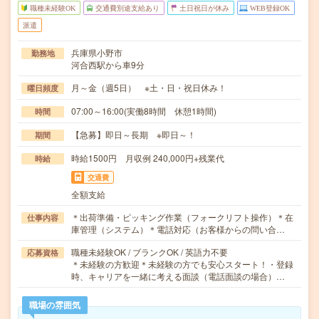
職種未経験OK
交通費別途支給あり
土日祝日が休み
WEB登録OK
派遣
兵庫県小野市
勤務地
河合西駅から車9分
月～金（週5日） ※土・日・祝日休み！
曜日頻度
07:00～16:00(実働8時間 休憩1時間)
時間
【急募】即日～長期 ※即日～！
期間
時給1500円 月収例 240,000円+残業代
時給
交通費
全額支給
＊出荷準備・ピッキング作業（フォークリフト操作）＊在
仕事内容
庫管理（システム）＊電話対応（お客様からの問い合…
職種未経験OK / ブランクOK / 英語力不要
応募資格
＊未経験の方歓迎＊未経験の方でも安心スタート！・登録
時、キャリアを一緒に考える面談（電話面談の場合）…
職場の雰囲気