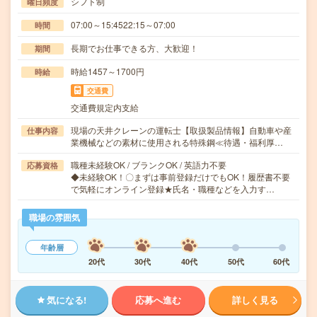
シフト制
曜日頻度
07:00～15:4522:15～07:00
時間
長期でお仕事できる方、大歓迎！
期間
時給1457～1700円
時給
交通費
交通費規定内支給
現場の天井クレーンの運転士【取扱製品情報】自動車や産
仕事内容
業機械などの素材に使用される特殊鋼≪待遇・福利厚…
職種未経験OK / ブランクOK / 英語力不要
応募資格
◆未経験OK！〇まずは事前登録だけでもOK！履歴書不要
で気軽にオンライン登録★氏名・職種などを入力す…
職場の雰囲気
年齢層
20代
30代
40代
50代
60代
気になる!
応募へ進む
詳しく見る