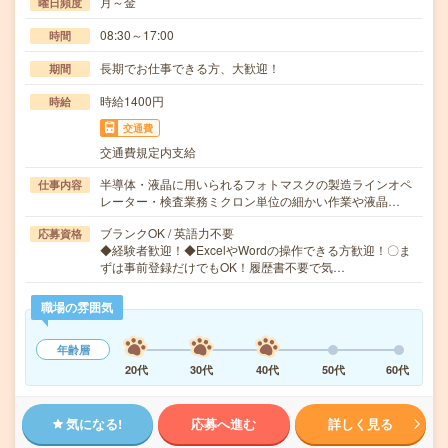
月～金
曜日頻度
08:30～17:00
時間
長期でお仕事できる方、大歓迎！
期間
時給1400円
時給
交通費
交通費規定内支給
半導体・液晶に用いられるフォトマスクの製造ラインオペ
仕事内容
レーター・検査業務ミクロン単位の細かい作業や液晶…
ブランクOK / 英語力不要
応募資格
◆経験者歓迎！◆ExcelやWordの操作できる方歓迎！〇ま
ずは事前登録だけでもOK！履歴書不要で気…
職場の雰囲気
年齢層
20代
30代
40代
50代
60代
気になる!
応募へ進む
詳しく見る