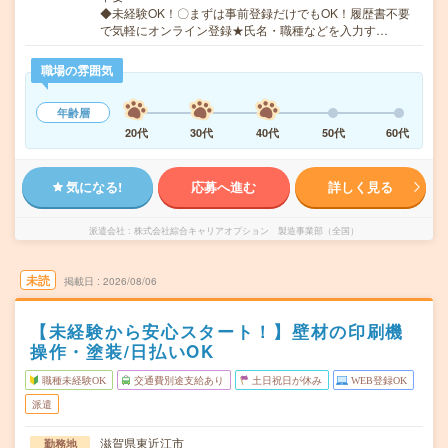
◆未経験OK！〇まずは事前登録だけでもOK！履歴書不要
で気軽にオンライン登録★氏名・職種などを入力す…
職場の雰囲気
年齢層
20代
30代
40代
50代
60代
気になる!
応募へ進む
詳しく見る
派遣会社
株式会社綜合キャリアオプション 製造事業部（全国）
未読
掲載日
2026/08/06
【未経験から安心スタート！】壁材の印刷機
操作・塗装/日払いOK
職種未経験OK
交通費別途支給あり
土日祝日が休み
WEB登録OK
派遣
滋賀県東近江市
勤務地