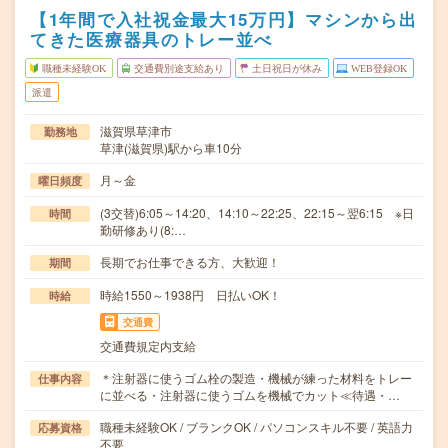
【1年間で入社祝金最大15万円】マシンから出
てきた医療器具のトレー並べ
職種未経験OK
交通費別途支給あり
土日祝日が休み
WEB登録OK
派遣
滋賀県草津市
勤務地
草津(滋賀県)駅から車10分
月～金
曜日頻度
(3交替)6:05～14:20、14:10～22:25、22:15～翌6:15 ※日
時間
勤研修あり(8:…
長期でお仕事できる方、大歓迎！
期間
時給1550～1938円 日払いOK！
時給
交通費
交通費規定内支給
＊注射器に使うゴム栓の製造・機械が練った材料をトレー
仕事内容
に並べる・注射器に使うゴムを機械でカット≪待遇・…
職種未経験OK / ブランクOK / パソコンスキル不要 / 英語力
応募資格
不要