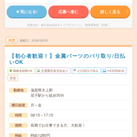
気になる!
応募へ進む
詳しく見る
派遣会社
株式会社綜合キャリアオプション 製造事業部（全国）
未読
掲載日
2026/08/05
【初心者歓迎！】金属パーツのバリ取り/日払
いOK
職種未経験OK
交通費別途支給あり
土日祝日が休み
WEB登録OK
派遣
滋賀県犬上郡
勤務地
尼子駅から徒歩30分
月～金
曜日頻度
08:15～17:15
時間
長期でお仕事できる方、大歓迎！
期間
時給1280円
時給