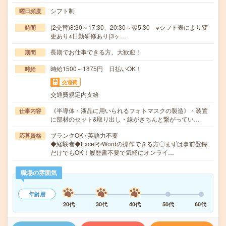
シフト制
曜日頻度
(2交替)8:30～17:30、20:30～翌5:30 ※シフト表により変
時間
更あり※日勤研修あり(3ヶ…
長期でお仕事できる方、大歓迎！
期間
時給1500～1875円 日払いOK！
時給
交通費
交通費規定内支給
《半導体・液晶に用いられるフォトマスクの製造》・装置
仕事内容
に部材のセット&取り出し・線がきちんと繋がってい…
ブランクOK / 英語力不要
応募資格
◆経験者◆ExcelやWordの操作できる方〇まずは事前登録
だけでもOK！履歴書不要で気軽にオンライ…
職場の雰囲気
年齢層
20代
30代
40代
50代
60代