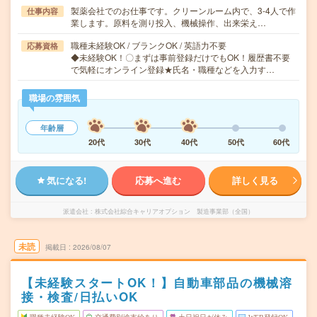
製薬会社でのお仕事です。クリーンルーム内で、3-4人で作
仕事内容
業します。原料を測り投入、機械操作、出来栄え…
職種未経験OK / ブランクOK / 英語力不要
応募資格
◆未経験OK！〇まずは事前登録だけでもOK！履歴書不要
で気軽にオンライン登録★氏名・職種などを入力す…
職場の雰囲気
年齢層
20代
30代
40代
50代
60代
気になる!
応募へ進む
詳しく見る
派遣会社
株式会社綜合キャリアオプション 製造事業部（全国）
未読
掲載日
2026/08/07
【未経験スタートOK！】自動車部品の機械溶
接・検査/日払いOK