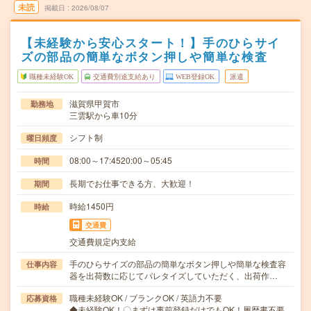
未読
掲載日
2026/08/07
【未経験から安心スタート！】手のひらサイ
ズの部品の簡単なボタン押しや簡単な検査
職種未経験OK
交通費別途支給あり
WEB登録OK
派遣
滋賀県甲賀市
勤務地
三雲駅から車10分
シフト制
曜日頻度
08:00～17:4520:00～05:45
時間
長期でお仕事できる方、大歓迎！
期間
時給1450円
時給
交通費
交通費規定内支給
手のひらサイズの部品の簡単なボタン押しや簡単な検査容
仕事内容
器を出荷数に応じてパレタイズしていただく、出荷作…
職種未経験OK / ブランクOK / 英語力不要
応募資格
◆未経験OK！〇まずは事前登録だけでもOK！履歴書不要