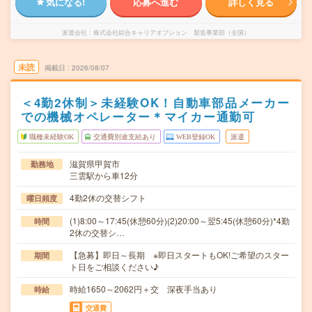
気になる!
応募へ進む
詳しく見る
派遣会社
株式会社綜合キャリアオプション 製造事業部（全国）
未読
掲載日
2026/08/07
＜4勤2休制＞未経験OK！自動車部品メーカー
での機械オペレーター＊マイカー通勤可
職種未経験OK
交通費別途支給あり
WEB登録OK
派遣
滋賀県甲賀市
勤務地
三雲駅から車12分
4勤2休の交替シフト
曜日頻度
(1)8:00～17:45(休憩60分)(2)20:00～翌5:45(休憩60分)*4勤
時間
2休の交替シ…
【急募】即日～長期 ※即日スタートもOK!ご希望のスター
期間
ト日をご相談ください♪
時給1650～2062円＋交 深夜手当あり
時給
交通費