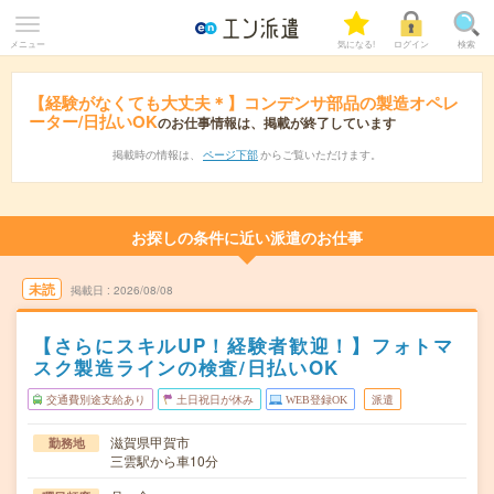
メニュー
気になる!
ログイン
検索
【経験がなくても大丈夫＊】コンデンサ部品の製造オペレ
ーター/日払いOK
のお仕事情報は、掲載が終了しています
掲載時の情報は、
ページ下部
からご覧いただけます。
お探しの条件に近い派遣のお仕事
未読
掲載日
2026/08/08
【さらにスキルUP！経験者歓迎！】フォトマ
スク製造ラインの検査/日払いOK
交通費別途支給あり
土日祝日が休み
WEB登録OK
派遣
滋賀県甲賀市
勤務地
三雲駅から車10分