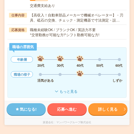
交通費支給あり
【高収入！自動車部品メーカーで機械オペレーター】・刃
仕事内容
具、砥石の交換、チェック・測定機器で寸法測定・設…
職種未経験OK / ブランクOK / 英語力不要
応募資格
*交替勤務が可能な方!*シフト勤務可能な方!
職場の雰囲気
年齢層
20代
30代
40代
50代
60代
職場の様子
活気がある
しずか
もっと見る
気になる!
応募へ進む
詳しく見る
派遣会社
マンパワーグループ株式会社