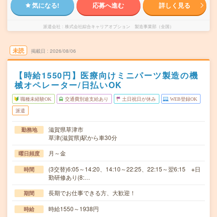
気になる!
応募へ進む
詳しく見る
派遣会社
株式会社綜合キャリアオプション 製造事業部（全国）
未読
掲載日
2026/08/06
【時給1550円】医療向けミニパーツ製造の機
械オペレーター/日払いOK
職種未経験OK
交通費別途支給あり
土日祝日が休み
WEB登録OK
派遣
滋賀県草津市
勤務地
草津(滋賀県)駅から車30分
月～金
曜日頻度
(3交替)6:05～14:20、14:10～22:25、22:15～翌6:15 ※日
時間
勤研修あり(8:…
長期でお仕事できる方、大歓迎！
期間
時給1550～1938円
時給