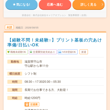
気になる!
応募へ進む
詳しく見る
派遣会社
株式会社綜合キャリアオプション 製造事業部（全国）
未読
掲載日
2026/08/05
【経験不問！未経験○】プリント基板の穴あけ
準備/日払いOK
職種未経験OK
交通費別途支給あり
WEB登録OK
派遣
滋賀県守山市
勤務地
守山駅から車11分
シフト制
曜日頻度
08:30～17:3020:30～05:30
時間
長期でお仕事できる方、大歓迎！
期間
時給1200円
時給
交通費