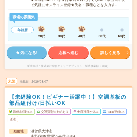
で気軽にオンライン登録★氏名・職種などを入力す…
職場の雰囲気
年齢層
20代
30代
40代
50代
60代
気になる!
応募へ進む
詳しく見る
派遣会社
株式会社綜合キャリアオプション 製造事業部（全国）
未読
掲載日
2026/08/07
【未経験OK！ビギナー活躍中！】空調基板の
部品組付け/日払いOK
職種未経験OK
交通費別途支給あり
土日祝日が休み
WEB登録OK
派遣
滋賀県大津市
勤務地
小野(滋賀県)駅から徒歩8分