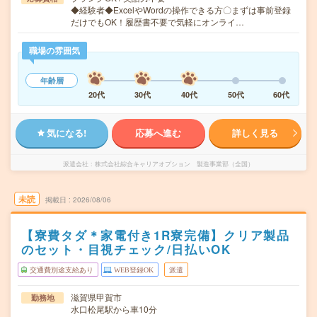
◆経験者◆ExcelやWordの操作できる方〇まずは事前登録
だけでもOK！履歴書不要で気軽にオンライ…
職場の雰囲気
年齢層
20代
30代
40代
50代
60代
気になる!
応募へ進む
詳しく見る
派遣会社
株式会社綜合キャリアオプション 製造事業部（全国）
未読
掲載日
2026/08/06
【寮費タダ＊家電付き1R寮完備】クリア製品
のセット・目視チェック/日払いOK
交通費別途支給あり
WEB登録OK
派遣
滋賀県甲賀市
勤務地
水口松尾駅から車10分