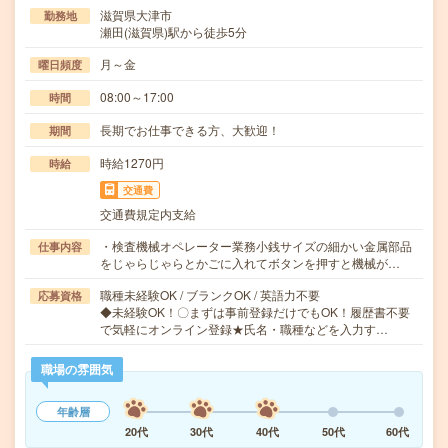
滋賀県大津市
勤務地
瀬田(滋賀県)駅から徒歩5分
月～金
曜日頻度
08:00～17:00
時間
長期でお仕事できる方、大歓迎！
期間
時給1270円
時給
交通費
交通費規定内支給
・検査機械オペレーター業務小銭サイズの細かい金属部品
仕事内容
をじゃらじゃらとかごに入れてボタンを押すと機械が…
職種未経験OK / ブランクOK / 英語力不要
応募資格
◆未経験OK！〇まずは事前登録だけでもOK！履歴書不要
で気軽にオンライン登録★氏名・職種などを入力す…
職場の雰囲気
年齢層
20代
30代
40代
50代
60代