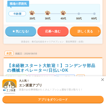
職場の雰囲気
年齢層
20代
30代
40代
50代
60代
気になる!
応募へ進む
詳しく見る
派遣会社
株式会社綜合キャリアオプション 製造事業部（全国）
未読
掲載日
2026/08/05
【未経験スタート大歓迎！】コンデンサ部品
の機械オペレーター/日払いOK
職種未経験OK
交通費別途支給あり
WEB登録OK
派遣
大人気！
エン派遣アプリ
滋賀県草津市
勤務地
派遣のお仕事情報がたくさん！プッシュ通知で受け取ろう！
南草津駅から徒歩10分
シフト制
曜日頻度
アプリをダウンロード
08:30～17:1016:30～00:5000:30～09:00
時間