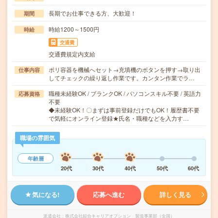
長期でお仕事できる方、大歓迎！
期間
時給1200～1500円
時給
交通費
交通費規定内支給
ポリ容器を機械へセット→充填機のボタンを押す→取り出
仕事内容
してチェックの繰り返し作業です。カンタン作業でラ…
職種未経験OK / ブランクOK / パソコンスキル不要 / 英語力
応募資格
不要
◆未経験OK！〇まずは事前登録だけでもOK！履歴書不要
で気軽にオンライン登録★氏名・職種などを入力す…
職場の雰囲気
年齢層
20代
30代
40代
50代
60代
気になる!
応募へ進む
詳しく見る
派遣会社
株式会社綜合キャリアオプション 製造事業部（全国）