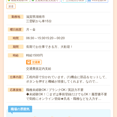
職種未経験OK
交通費別途支給あり
土日祝日が休み
WEB登録OK
派遣
滋賀県湖南市
勤務地
三雲駅から車15分
月～金
曜日頻度
06:30～15:3015:20～00:20
時間
長期でお仕事できる方、大歓迎！
期間
時給1500円
時給
交通費
交通費規定内支給
工程内容で分かれています。(1)機会に部品をセットして、
仕事内容
ボタンを押すと機械が溶接してくれます。なので…
職種未経験OK / ブランクOK / 英語力不要
応募資格
◆未経験OK！〇まずは事前登録だけでもOK！履歴書不要
で気軽にオンライン登録★氏名・職種などを入力す…
職場の雰囲気