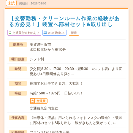
未読
掲載日
2026/08/06
【交替勤務・クリーンルーム作業の経験があ
る方必見！】装置へ部材セット&取り出し
交通費別途支給あり
WEB登録OK
派遣
滋賀県甲賀市
勤務地
水口松尾駅から車10分
シフト制
曜日頻度
(2交替)8:30～17:30、20:30～翌5:30 ※シフト表により変
時間
更あり※日勤研修あり(3ヶ…
長期でお仕事できる方、大歓迎！
期間
時給1500～1875円 日払いOK！
時給
交通費
交通費規定内支給
《半導体・液晶に用いられるフォトマスクの製造》・装置
仕事内容
に部材のセット&取り出し・線がきちんと繋がってい…
ブランクOK / 英語力不要
応募資格