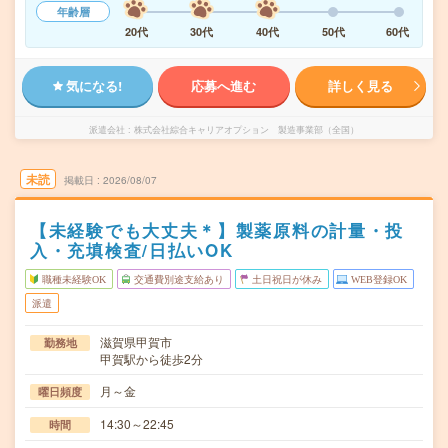
年齢層
20代
30代
40代
50代
60代
気になる!
応募へ進む
詳しく見る
派遣会社
株式会社綜合キャリアオプション 製造事業部（全国）
未読
掲載日
2026/08/07
【未経験でも大丈夫＊】製薬原料の計量・投
入・充填検査/日払いOK
職種未経験OK
交通費別途支給あり
土日祝日が休み
WEB登録OK
派遣
滋賀県甲賀市
勤務地
甲賀駅から徒歩2分
月～金
曜日頻度
14:30～22:45
時間