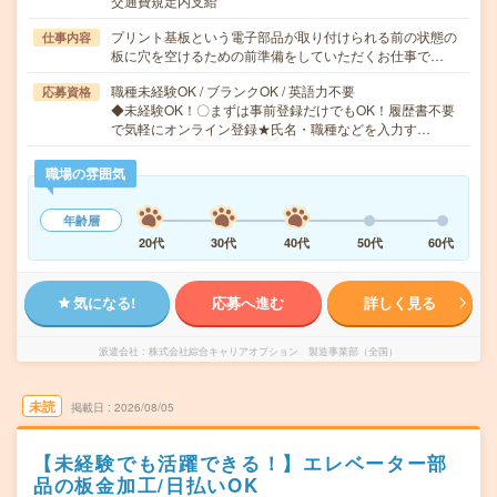
交通費規定内支給
プリント基板という電子部品が取り付けられる前の状態の
仕事内容
板に穴を空けるための前準備をしていただくお仕事で…
職種未経験OK / ブランクOK / 英語力不要
応募資格
◆未経験OK！〇まずは事前登録だけでもOK！履歴書不要
で気軽にオンライン登録★氏名・職種などを入力す…
職場の雰囲気
年齢層
20代
30代
40代
50代
60代
気になる!
応募へ進む
詳しく見る
派遣会社
株式会社綜合キャリアオプション 製造事業部（全国）
未読
掲載日
2026/08/05
【未経験でも活躍できる！】エレベーター部
品の板金加工/日払いOK