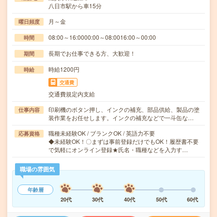
八日市駅から車15分
月～金
曜日頻度
08:00～16:0000:00～08:0016:00～00:00
時間
長期でお仕事できる方、大歓迎！
期間
時給1200円
時給
交通費
交通費規定内支給
印刷機のボタン押し、インクの補充、部品供給、製品の塗
仕事内容
装作業をお任せします。インクの補充などで一斗缶な…
職種未経験OK / ブランクOK / 英語力不要
応募資格
◆未経験OK！〇まずは事前登録だけでもOK！履歴書不要
で気軽にオンライン登録★氏名・職種などを入力す…
職場の雰囲気
年齢層
20代
30代
40代
50代
60代