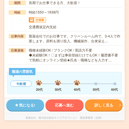
長期でお仕事できる方、大歓迎！
期間
時給1550～1938円
時給
交通費
交通費規定内支給
製薬会社でのお仕事です。クリーンルーム内で、3-4人で作
仕事内容
業します。原料を測り投入、機械操作、出来栄え…
職種未経験OK / ブランクOK / 英語力不要
応募資格
◆未経験OK！〇まずは事前登録だけでもOK！履歴書不要
で気軽にオンライン登録★氏名・職種などを入力す…
職場の雰囲気
年齢層
20代
30代
40代
50代
60代
気になる!
応募へ進む
詳しく見る
派遣会社
株式会社綜合キャリアオプション 製造事業部（全国）