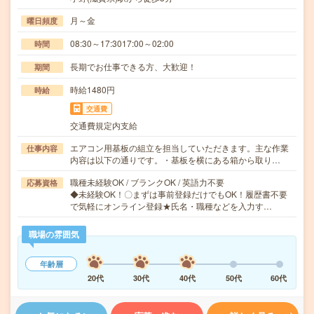
月～金
曜日頻度
08:30～17:3017:00～02:00
時間
長期でお仕事できる方、大歓迎！
期間
時給1480円
時給
交通費
交通費規定内支給
エアコン用基板の組立を担当していただきます。主な作業
仕事内容
内容は以下の通りです。・基板を横にある箱から取り…
職種未経験OK / ブランクOK / 英語力不要
応募資格
◆未経験OK！〇まずは事前登録だけでもOK！履歴書不要
で気軽にオンライン登録★氏名・職種などを入力す…
職場の雰囲気
年齢層
20代
30代
40代
50代
60代