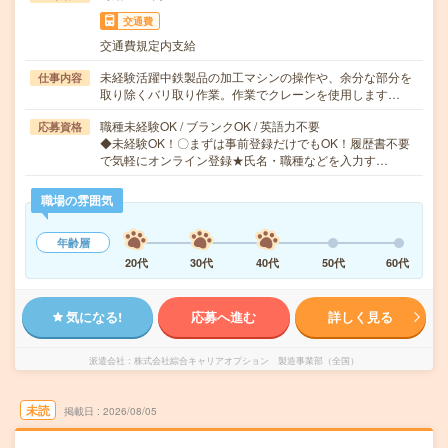
交通費
交通費規定内支給
未経験活躍中鉄製品の加工マシンの操作や、余分な部分を
仕事内容
取り除くバリ取り作業。作業でクレーンを使用します…
職種未経験OK / ブランクOK / 英語力不要
応募資格
◆未経験OK！〇まずは事前登録だけでもOK！履歴書不要
で気軽にオンライン登録★氏名・職種などを入力す…
職場の雰囲気
年齢層
20代
30代
40代
50代
60代
気になる!
応募へ進む
詳しく見る
派遣会社
株式会社綜合キャリアオプション 製造事業部（全国）
未読
掲載日
2026/08/05