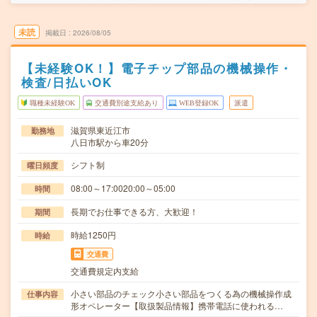
未読
掲載日
2026/08/05
【未経験OK！】電子チップ部品の機械操作・
検査/日払いOK
職種未経験OK
交通費別途支給あり
WEB登録OK
派遣
滋賀県東近江市
勤務地
八日市駅から車20分
シフト制
曜日頻度
08:00～17:0020:00～05:00
時間
長期でお仕事できる方、大歓迎！
期間
時給1250円
時給
交通費
交通費規定内支給
小さい部品のチェック小さい部品をつくる為の機械操作成
仕事内容
形オペレーター【取扱製品情報】携帯電話に使われる…