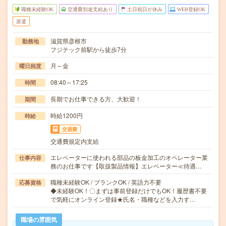
職種未経験OK
交通費別途支給あり
土日祝日が休み
WEB登録OK
派遣
滋賀県彦根市
勤務地
フジテック前駅から徒歩7分
月～金
曜日頻度
08:40～17:25
時間
長期でお仕事できる方、大歓迎！
期間
時給1200円
時給
交通費
交通費規定内支給
エレベーターに使われる部品の板金加工のオペレーター業
仕事内容
務のお仕事です【取扱製品情報】エレベーター≪待遇…
職種未経験OK / ブランクOK / 英語力不要
応募資格
◆未経験OK！〇まずは事前登録だけでもOK！履歴書不要
で気軽にオンライン登録★氏名・職種などを入力す…
職場の雰囲気