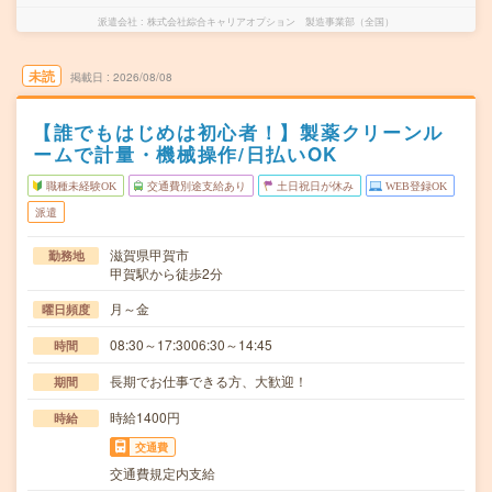
派遣会社
株式会社綜合キャリアオプション 製造事業部（全国）
未読
掲載日
2026/08/08
【誰でもはじめは初心者！】製薬クリーンル
ームで計量・機械操作/日払いOK
職種未経験OK
交通費別途支給あり
土日祝日が休み
WEB登録OK
派遣
滋賀県甲賀市
勤務地
甲賀駅から徒歩2分
月～金
曜日頻度
08:30～17:3006:30～14:45
時間
長期でお仕事できる方、大歓迎！
期間
時給1400円
時給
交通費
交通費規定内支給