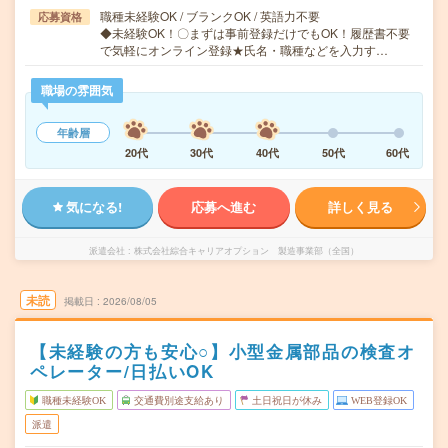
職種未経験OK / ブランクOK / 英語力不要
応募資格
◆未経験OK！〇まずは事前登録だけでもOK！履歴書不要
で気軽にオンライン登録★氏名・職種などを入力す…
職場の雰囲気
年齢層
20代
30代
40代
50代
60代
気になる!
応募へ進む
詳しく見る
派遣会社
株式会社綜合キャリアオプション 製造事業部（全国）
未読
掲載日
2026/08/05
【未経験の方も安心○】小型金属部品の検査オ
ペレーター/日払いOK
職種未経験OK
交通費別途支給あり
土日祝日が休み
WEB登録OK
派遣