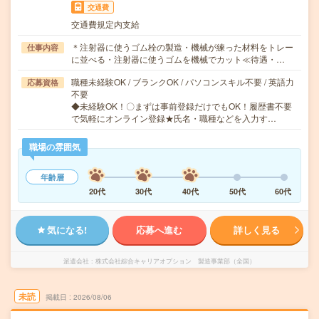
交通費
交通費規定内支給
＊注射器に使うゴム栓の製造・機械が練った材料をトレー
仕事内容
に並べる・注射器に使うゴムを機械でカット≪待遇・…
職種未経験OK / ブランクOK / パソコンスキル不要 / 英語力
応募資格
不要
◆未経験OK！〇まずは事前登録だけでもOK！履歴書不要
で気軽にオンライン登録★氏名・職種などを入力す…
職場の雰囲気
年齢層
20代
30代
40代
50代
60代
気になる!
応募へ進む
詳しく見る
派遣会社
株式会社綜合キャリアオプション 製造事業部（全国）
未読
掲載日
2026/08/06