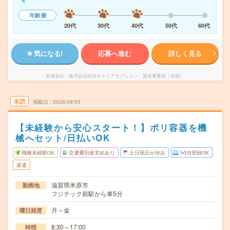
年齢層
20代
30代
40代
50代
60代
気になる!
応募へ進む
詳しく見る
派遣会社
株式会社綜合キャリアオプション 製造事業部（全国）
未読
掲載日
2026/08/05
【未経験から安心スタート！】ポリ容器を機
械へセット/日払いOK
職種未経験OK
交通費別途支給あり
土日祝日が休み
WEB登録OK
派遣
滋賀県米原市
勤務地
フジテック前駅から車5分
月～金
曜日頻度
8:30～17:00
時間