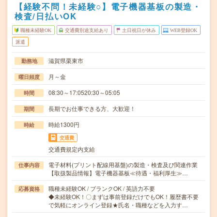
【経験不問！未経験○】電子機器基板の製造・
検査/日払いOK
職種未経験OK
交通費別途支給あり
土日祝日が休み
WEB登録OK
派遣
滋賀県栗東市
勤務地
月～金
曜日頻度
08:30～17:0520:30～05:05
時間
長期でお仕事できる方、大歓迎！
期間
時給1300円
時給
交通費
交通費規定内支給
電子材料(プリント配線用基盤)の製造・検査及び関連作業
仕事内容
【取扱製品情報】電子機器基板≪待遇・福利厚生≫…
職種未経験OK / ブランクOK / 英語力不要
応募資格
◆未経験OK！〇まずは事前登録だけでもOK！履歴書不要
で気軽にオンライン登録★氏名・職種などを入力す…