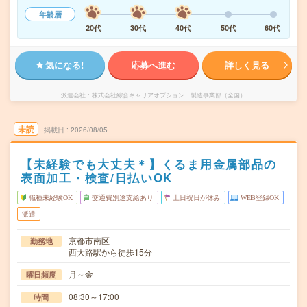
年齢層
20代
30代
40代
50代
60代
気になる!
応募へ進む
詳しく見る
派遣会社
株式会社綜合キャリアオプション 製造事業部（全国）
未読
掲載日
2026/08/05
【未経験でも大丈夫＊】くるま用金属部品の
表面加工・検査/日払いOK
職種未経験OK
交通費別途支給あり
土日祝日が休み
WEB登録OK
派遣
京都市南区
勤務地
西大路駅から徒歩15分
月～金
曜日頻度
08:30～17:00
時間