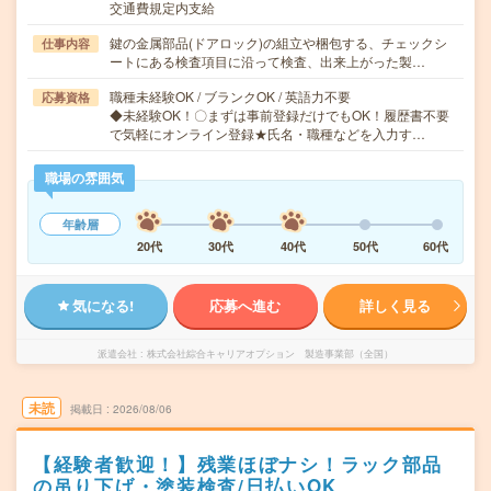
交通費規定内支給
鍵の金属部品(ドアロック)の組立や梱包する、チェックシ
仕事内容
ートにある検査項目に沿って検査、出来上がった製…
職種未経験OK / ブランクOK / 英語力不要
応募資格
◆未経験OK！〇まずは事前登録だけでもOK！履歴書不要
で気軽にオンライン登録★氏名・職種などを入力す…
職場の雰囲気
年齢層
20代
30代
40代
50代
60代
気になる!
応募へ進む
詳しく見る
派遣会社
株式会社綜合キャリアオプション 製造事業部（全国）
未読
掲載日
2026/08/06
【経験者歓迎！】残業ほぼナシ！ラック部品
の吊り下げ・塗装検査/日払いOK