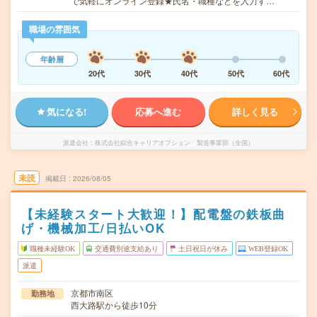
で気軽にオンライン登録★氏名・職種などを入力す…
職場の雰囲気
年齢層
20代
30代
40代
50代
60代
気になる!
応募へ進む
詳しく見る
派遣会社
株式会社綜合キャリアオプション 製造事業部（全国）
未読
掲載日
2026/08/05
【未経験スタート大歓迎！】配電盤の鉄板曲
げ・機械加工/日払いOK
職種未経験OK
交通費別途支給あり
土日祝日が休み
WEB登録OK
派遣
京都市南区
勤務地
西大路駅から徒歩10分