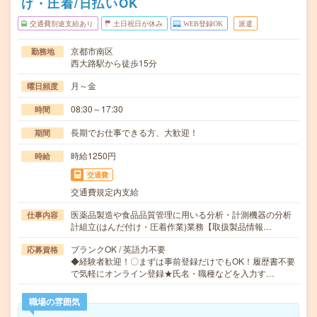
け・圧着/日払いOK
交通費別途支給あり
土日祝日が休み
WEB登録OK
派遣
京都市南区
勤務地
西大路駅から徒歩15分
月～金
曜日頻度
08:30～17:30
時間
長期でお仕事できる方、大歓迎！
期間
時給1250円
時給
交通費
交通費規定内支給
医薬品製造や食品品質管理に用いる分析・計測機器の分析
仕事内容
計組立(はんだ付け・圧着作業)業務【取扱製品情報…
ブランクOK / 英語力不要
応募資格
◆経験者歓迎！〇まずは事前登録だけでもOK！履歴書不要
で気軽にオンライン登録★氏名・職種などを入力す…
職場の雰囲気