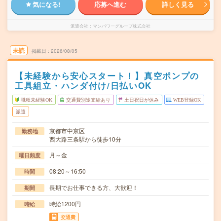
気になる!
応募へ進む
詳しく見る
派遣会社
マンパワーグループ株式会社
未読
掲載日
2026/08/05
【未経験から安心スタート！】真空ポンプの
工具組立・ハンダ付け/日払いOK
職種未経験OK
交通費別途支給あり
土日祝日が休み
WEB登録OK
派遣
京都市中京区
勤務地
西大路三条駅から徒歩10分
月～金
曜日頻度
08:20～16:50
時間
長期でお仕事できる方、大歓迎！
期間
時給1200円
時給
交通費