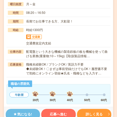
月～金
曜日頻度
08:20～16:50
時間
長期でお仕事できる方、大歓迎！
期間
時給1300円
時給
交通費
交通費規定内支給
配電盤という大きな機械の製造鉄板の板を機械を使って曲
仕事内容
げる業務(重量物:10～15kg)【取扱製品情報…
職種未経験OK / ブランクOK / 英語力不要
応募資格
◆未経験OK！〇まずは事前登録だけでもOK！履歴書不要
で気軽にオンライン登録★氏名・職種などを入力す…
職場の雰囲気
年齢層
20代
30代
40代
50代
60代
気になる!
応募へ進む
詳しく見る