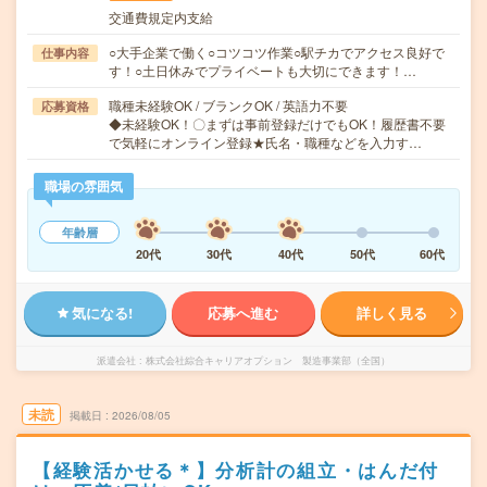
交通費規定内支給
○大手企業で働く○コツコツ作業○駅チカでアクセス良好で
仕事内容
す！○土日休みでプライベートも大切にできます！…
職種未経験OK / ブランクOK / 英語力不要
応募資格
◆未経験OK！〇まずは事前登録だけでもOK！履歴書不要
で気軽にオンライン登録★氏名・職種などを入力す…
職場の雰囲気
年齢層
20代
30代
40代
50代
60代
気になる!
応募へ進む
詳しく見る
派遣会社
株式会社綜合キャリアオプション 製造事業部（全国）
未読
掲載日
2026/08/05
【経験活かせる＊】分析計の組立・はんだ付