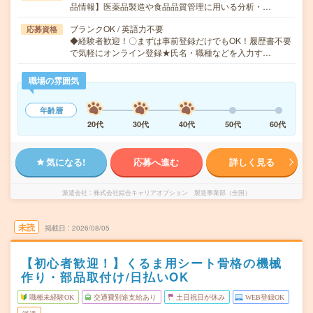
品情報】医薬品製造や食品品質管理に用いる分析・…
ブランクOK / 英語力不要
応募資格
◆経験者歓迎！〇まずは事前登録だけでもOK！履歴書不要
で気軽にオンライン登録★氏名・職種などを入力す…
職場の雰囲気
年齢層
20代
30代
40代
50代
60代
気になる!
応募へ進む
詳しく見る
派遣会社
株式会社綜合キャリアオプション 製造事業部（全国）
未読
掲載日
2026/08/05
【初心者歓迎！】くるま用シート骨格の機械
作り・部品取付け/日払いOK
職種未経験OK
交通費別途支給あり
土日祝日が休み
WEB登録OK