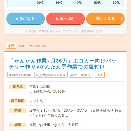
20代
30代
40代
50代
60代
気になる!
応募へ進む
詳しく見る
派遣会社
株式会社綜合キャリアオプション 製造事業部（全国）
未読
掲載日
2026/08/05
「かんたん作業×月36万」エコカー向けバッ
テリー作り※かんたん手作業での組付け
職種未経験OK
交通費別途支給あり
WEB登録OK
派遣
京都府乙訓郡
勤務地
大山崎駅からバス10分
シフト制
曜日頻度
(2交替)8:15～19:15、20:15～翌7:15 ※日勤研修あり(数日
時間
～1ヶ月)※1年単位の変…
長期でお仕事できる方、大歓迎！
期間