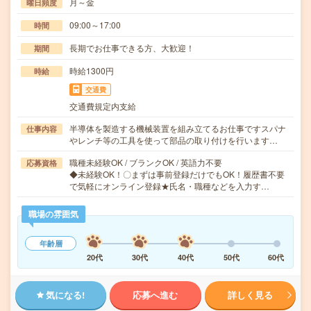
月～金
曜日頻度
09:00～17:00
時間
長期でお仕事できる方、大歓迎！
期間
時給1300円
時給
交通費
交通費規定内支給
半導体を製造する機械装置を組み立てるお仕事ですスパナ
仕事内容
やレンチ等の工具を使って部品の取り付けを行います…
職種未経験OK / ブランクOK / 英語力不要
応募資格
◆未経験OK！〇まずは事前登録だけでもOK！履歴書不要
で気軽にオンライン登録★氏名・職種などを入力す…
職場の雰囲気
年齢層
20代
30代
40代
50代
60代
気になる!
応募へ進む
詳しく見る