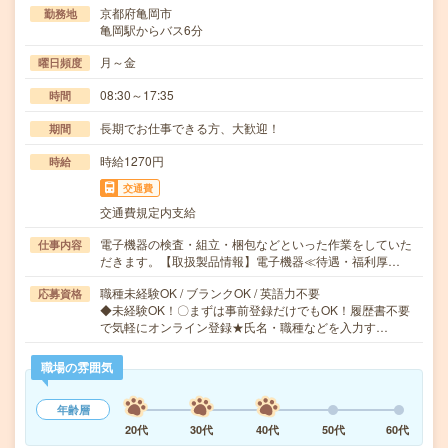
京都府亀岡市
勤務地
亀岡駅からバス6分
月～金
曜日頻度
08:30～17:35
時間
長期でお仕事できる方、大歓迎！
期間
時給1270円
時給
交通費
交通費規定内支給
電子機器の検査・組立・梱包などといった作業をしていた
仕事内容
だきます。【取扱製品情報】電子機器≪待遇・福利厚…
職種未経験OK / ブランクOK / 英語力不要
応募資格
◆未経験OK！〇まずは事前登録だけでもOK！履歴書不要
で気軽にオンライン登録★氏名・職種などを入力す…
職場の雰囲気
年齢層
20代
30代
40代
50代
60代