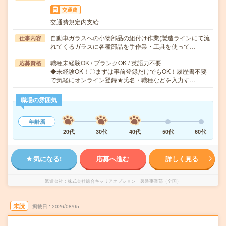
交通費
交通費規定内支給
自動車ガラスへの小物部品の組付け作業(製造ラインにて流
仕事内容
れてくるガラスに各種部品を手作業・工具を使って…
職種未経験OK / ブランクOK / 英語力不要
応募資格
◆未経験OK！〇まずは事前登録だけでもOK！履歴書不要
で気軽にオンライン登録★氏名・職種などを入力す…
職場の雰囲気
年齢層
20代
30代
40代
50代
60代
気になる!
応募へ進む
詳しく見る
派遣会社
株式会社綜合キャリアオプション 製造事業部（全国）
未読
掲載日
2026/08/05