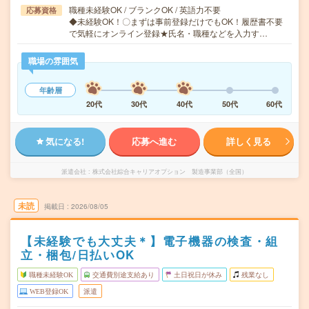
職種未経験OK / ブランクOK / 英語力不要
応募資格
◆未経験OK！〇まずは事前登録だけでもOK！履歴書不要
で気軽にオンライン登録★氏名・職種などを入力す…
職場の雰囲気
年齢層
20代
30代
40代
50代
60代
気になる!
応募へ進む
詳しく見る
派遣会社
株式会社綜合キャリアオプション 製造事業部（全国）
未読
掲載日
2026/08/05
【未経験でも大丈夫＊】電子機器の検査・組
立・梱包/日払いOK
職種未経験OK
交通費別途支給あり
土日祝日が休み
残業なし
WEB登録OK
派遣