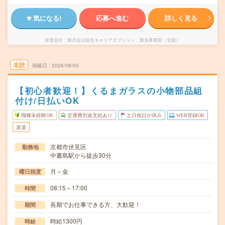
気になる!
応募へ進む
詳しく見る
派遣会社
株式会社綜合キャリアオプション 製造事業部（全国）
未読
掲載日
2026/08/05
【初心者歓迎！】くるまガラスの小物部品組
付け/日払いOK
職種未経験OK
交通費別途支給あり
土日祝日が休み
WEB登録OK
派遣
京都市伏見区
勤務地
中書島駅から徒歩30分
月～金
曜日頻度
08:15～17:00
時間
長期でお仕事できる方、大歓迎！
期間
時給1300円
時給