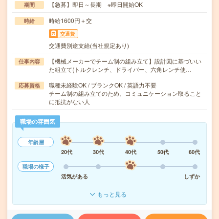
【急募】即日～長期 ※即日開始OK
期間
時給1600円＋交
時給
交通費
交通費別途支給(当社規定あり)
【機械メーカーでチーム制の組み立て】設計図に基づいい
仕事内容
た組立て(トルクレンチ、ドライバー、六角レンチ使…
職種未経験OK / ブランクOK / 英語力不要
応募資格
チーム制の組み立てのため、コミュニケーション取ること
に抵抗がない人
職場の雰囲気
年齢層
20代
30代
40代
50代
60代
職場の様子
活気がある
しずか
もっと見る