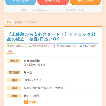
派遣会社
株式会社綜合キャリアオプション 製造事業部（全国）
未読
掲載日
2026/08/06
【未経験から安心スタート！】ドアロック部
品の組立・検査/日払いOK
職種未経験OK
交通費別途支給あり
土日祝日が休み
WEB登録OK
派遣
京都府亀岡市
勤務地
並河駅から車6分
月～金
曜日頻度
08:45～17:30
時間
長期でお仕事できる方、大歓迎！
期間
時給1130円
時給
交通費