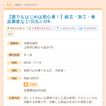
未読
掲載日
2026/08/05
【誰でもはじめは初心者！】組立・加工・食
品製造など/日払いOK
職種未経験OK
交通費別途支給あり
土日祝日が休み
WEB登録OK
派遣
京都市南区
勤務地
上鳥羽口駅から徒歩7分
月～金
曜日頻度
08:30～17:15
時間
長期でお仕事できる方、大歓迎！
期間
時給1250円
時給
交通費
交通費規定内支給
涼しくてきれいな環境で主に工具を使用してガスメータを
仕事内容
分解する作業です。分解した部品の仕分けや塗装工程…