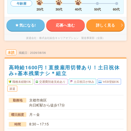
年齢層
20代
30代
40代
50代
60代
気になる!
応募へ進む
詳しく見る
派遣会社
株式会社綜合キャリアオプション 製造事業部（全国）
未読
掲載日
2026/08/06
高時給1600円！直接雇用切替あり！土日祝休
み+基本残業ナシ＊組立
職種未経験OK
交通費別途支給あり
土日祝日が休み
WEB登録OK
派遣
京都市南区
勤務地
向日町駅から徒歩17分
月～金
曜日頻度
8:30～17:15
時間