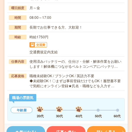
月～金
曜日頻度
08:00～17:00
時間
長期でお仕事できる方、大歓迎！
期間
時給1750円
時給
交通費
交通費規定内支給
使用済みバッテリーの、仕分け・分解・解体作業をお願い
仕事内容
します！解体機につながるベルトコンベアにバッテリ…
職種未経験OK / ブランクOK / 英語力不要
応募資格
◆未経験OK！〇まずは事前登録だけでもOK！履歴書不要
で気軽にオンライン登録★氏名・職種などを入力す…
職場の雰囲気
年齢層
20代
30代
40代
50代
60代
気になる!
応募へ進む
詳しく見る