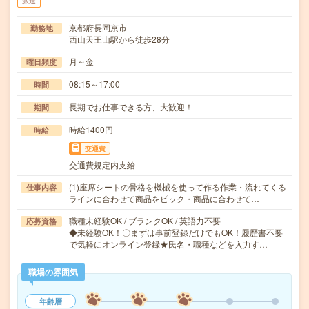
派遣
京都府長岡京市
勤務地
西山天王山駅から徒歩28分
月～金
曜日頻度
08:15～17:00
時間
長期でお仕事できる方、大歓迎！
期間
時給1400円
時給
交通費
交通費規定内支給
(1)座席シートの骨格を機械を使って作る作業・流れてくる
仕事内容
ラインに合わせて商品をピック・商品に合わせて…
職種未経験OK / ブランクOK / 英語力不要
応募資格
◆未経験OK！〇まずは事前登録だけでもOK！履歴書不要
で気軽にオンライン登録★氏名・職種などを入力す…
職場の雰囲気
年齢層