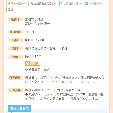
職種未経験OK
交通費別途支給あり
土日祝日が休み
WEB登録OK
派遣
京都市伏見区
勤務地
淀駅から徒歩15分
月～金
曜日頻度
08:20～17:00
時間
長期でお仕事できる方、大歓迎！
期間
時給1450円
時給
交通費
交通費規定内支給
機械搬入・出荷時立ち合い(機械搬出入の際に周辺が危なく
仕事内容
ないか立ち合っていただく程度です)、フォークリ…
職種未経験OK / ブランクOK / 英語力不要
応募資格
◆未経験OK！〇まずは事前登録だけでもOK！履歴書不要
で気軽にオンライン登録★氏名・職種などを入力す…
職場の雰囲気