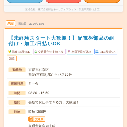
派遣会社
株式会社綜合キャリアオプション 製造事業部（全国）
未読
掲載日
2026/08/05
【未経験スタート大歓迎！】配電盤部品の組
付け・加工/日払いOK
職種未経験OK
交通費別途支給あり
土日祝日が休み
WEB登録OK
派遣
京都市右京区
勤務地
西院(京福線)駅からバス20分
月～金
曜日頻度
08:20～16:50
時間
長期でお仕事できる方、大歓迎！
期間
時給1300円
時給
交通費
交通費規定内支給