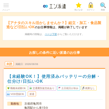
メニュー
気になる!
ログイン
検索
【アナタのスキル活かしませんか？】組立・加工・食品製
造など/日払いOK
のお仕事情報は、掲載が終了しています
掲載時の情報は、
ページ下部
からご覧いただけます。
お探しの条件に近い派遣のお仕事
未読
掲載日
2026/08/06
【未経験OK！】使用済みバッテリーの分解・
仕分け/日払いOK
職種未経験OK
交通費別途支給あり
土日祝日が休み
残業なし
WEB登録OK
派遣
京都府亀岡市
勤務地
亀岡駅から車15分