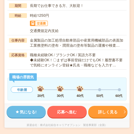
長期でお仕事できる方、大歓迎！
期間
時給1250円
時給
交通費
交通費規定内支給
金属製品の加工処理自動車部品や産業用機械部品の表面加
仕事内容
工業務塗料の塗布・潤滑油の塗布等製品の運搬や検査…
職種未経験OK / ブランクOK / 英語力不要
応募資格
◆未経験OK！〇まずは事前登録だけでもOK！履歴書不要
で気軽にオンライン登録★氏名・職種などを入力す…
職場の雰囲気
年齢層
20代
30代
40代
50代
60代
気になる!
応募へ進む
詳しく見る
派遣会社
株式会社綜合キャリアオプション 製造事業部（全国）