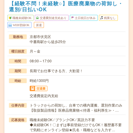
【経験不問！未経験○】医療廃棄物の荷卸し・
選別/日払いOK
職種未経験OK
交通費別途支給あり
土日祝日が休み
残業なし
WEB登録OK
派遣
京都市伏見区
勤務地
中書島駅から徒歩25分
月～金
曜日頻度
08:00～17:00
時間
長期でお仕事できる方、大歓迎！
期間
時給1300円
時給
交通費
交通費規定内支給
トラックからの荷卸し、台車での構内運搬、選別作業のみ
仕事内容
【取扱製品情報】医療品廃棄物≪待遇・福利厚生≫・…
職種未経験OK / ブランクOK / 英語力不要
応募資格
◆未経験OK！〇まずは事前登録だけでもOK！履歴書不要
で気軽にオンライン登録★氏名・職種などを入力す…