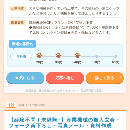
大きな機械を作っている工場で、その部品の一部にケーブ
仕事内容
ルなどを付けたり、機械を使って加工したりするオシ…
職種未経験OK / ブランクOK / 英語力不要
応募資格
◆未経験OK！〇まずは事前登録だけでもOK！履歴書不要
で気軽にオンライン登録★氏名・職種などを入力す…
職場の雰囲気
年齢層
20代
30代
40代
50代
60代
気になる!
応募へ進む
詳しく見る
派遣会社
株式会社綜合キャリアオプション 製造事業部（全国）
未読
掲載日
2026/08/05
【経験不問！未経験○】産業機械の搬入立会・
フォーク荷下ろし・写真メール・資料作成