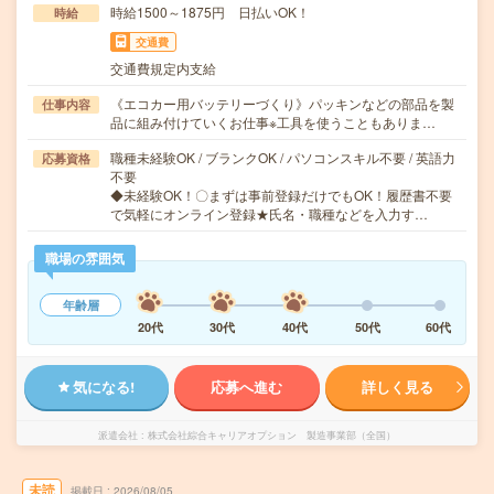
時給1500～1875円 日払いOK！
時給
交通費
交通費規定内支給
《エコカー用バッテリーづくり》パッキンなどの部品を製
仕事内容
品に組み付けていくお仕事※工具を使うこともありま…
職種未経験OK / ブランクOK / パソコンスキル不要 / 英語力
応募資格
不要
◆未経験OK！〇まずは事前登録だけでもOK！履歴書不要
で気軽にオンライン登録★氏名・職種などを入力す…
職場の雰囲気
年齢層
20代
30代
40代
50代
60代
気になる!
応募へ進む
詳しく見る
派遣会社
株式会社綜合キャリアオプション 製造事業部（全国）
未読
掲載日
2026/08/05