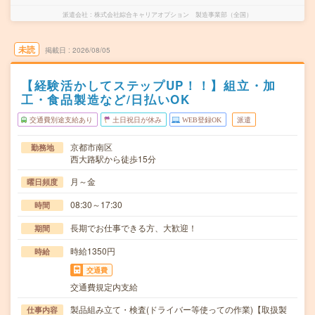
派遣会社
株式会社綜合キャリアオプション 製造事業部（全国）
未読
掲載日
2026/08/05
【経験活かしてステップUP！！】組立・加
工・食品製造など/日払いOK
交通費別途支給あり
土日祝日が休み
WEB登録OK
派遣
京都市南区
勤務地
西大路駅から徒歩15分
月～金
曜日頻度
08:30～17:30
時間
長期でお仕事できる方、大歓迎！
期間
時給1350円
時給
交通費
交通費規定内支給
製品組み立て・検査(ドライバー等使っての作業)【取扱製
仕事内容