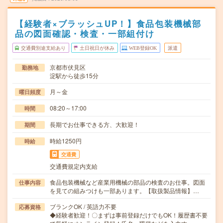
【経験者×ブラッシュUP！】食品包装機械部
品の図面確認・検査・一部組付け
交通費別途支給あり
土日祝日が休み
WEB登録OK
派遣
京都市伏見区
勤務地
淀駅から徒歩15分
月～金
曜日頻度
08:20～17:00
時間
長期でお仕事できる方、大歓迎！
期間
時給1250円
時給
交通費
交通費規定内支給
食品包装機械など産業用機械の部品の検査のお仕事。図面
仕事内容
を見ての組みつけも一部あります。【取扱製品情報】…
ブランクOK / 英語力不要
応募資格
◆経験者歓迎！〇まずは事前登録だけでもOK！履歴書不要