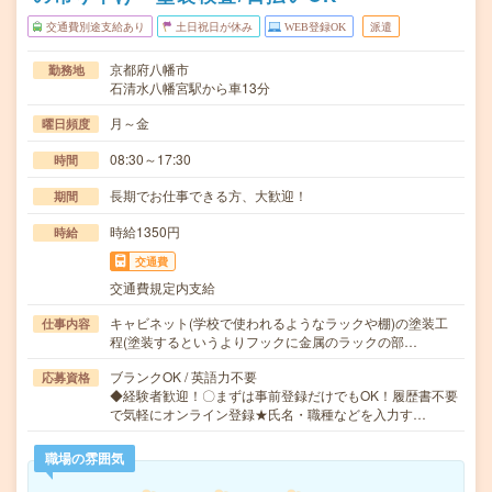
交通費別途支給あり
土日祝日が休み
WEB登録OK
派遣
京都府八幡市
勤務地
石清水八幡宮駅から車13分
月～金
曜日頻度
08:30～17:30
時間
長期でお仕事できる方、大歓迎！
期間
時給1350円
時給
交通費
交通費規定内支給
キャビネット(学校で使われるようなラックや棚)の塗装工
仕事内容
程(塗装するというよりフックに金属のラックの部…
ブランクOK / 英語力不要
応募資格
◆経験者歓迎！〇まずは事前登録だけでもOK！履歴書不要
で気軽にオンライン登録★氏名・職種などを入力す…
職場の雰囲気