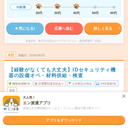
年齢層
20代
30代
40代
50代
60代
気になる!
応募へ進む
詳しく見る
派遣会社
株式会社綜合キャリアオプション 製造事業部（全国）
未読
掲載日
2026/08/05
【経験がなくても大丈夫】IDセキュリティ機
器の設備オペ・材料供給・検査
職種未経験OK
交通費別途支給あり
土日祝日が休み
WEB登録OK
派遣
大人気！
京都府乙訓郡
勤務地
エン派遣アプリ
山崎(京都府)駅から---分
派遣のお仕事情報がたくさん！プッシュ通知で受け取ろう！
月～金
曜日頻度
アプリをダウンロード
08:00～20:2020:00～08:20
時間