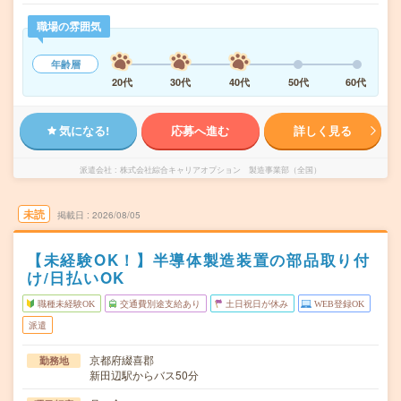
職場の雰囲気
年齢層
20代
30代
40代
50代
60代
気になる!
応募へ進む
詳しく見る
派遣会社
株式会社綜合キャリアオプション 製造事業部（全国）
未読
掲載日
2026/08/05
【未経験OK！】半導体製造装置の部品取り付
け/日払いOK
職種未経験OK
交通費別途支給あり
土日祝日が休み
WEB登録OK
派遣
京都府綴喜郡
勤務地
新田辺駅からバス50分