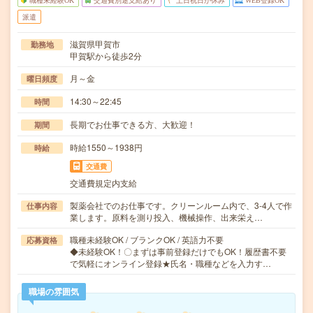
職種未経験OK
交通費別途支給あり
土日祝日が休み
WEB登録OK
派遣
滋賀県甲賀市
勤務地
甲賀駅から徒歩2分
月～金
曜日頻度
14:30～22:45
時間
長期でお仕事できる方、大歓迎！
期間
時給1550～1938円
時給
交通費
交通費規定内支給
製薬会社でのお仕事です。クリーンルーム内で、3-4人で作
仕事内容
業します。原料を測り投入、機械操作、出来栄え…
職種未経験OK / ブランクOK / 英語力不要
応募資格
◆未経験OK！〇まずは事前登録だけでもOK！履歴書不要
で気軽にオンライン登録★氏名・職種などを入力す…
職場の雰囲気