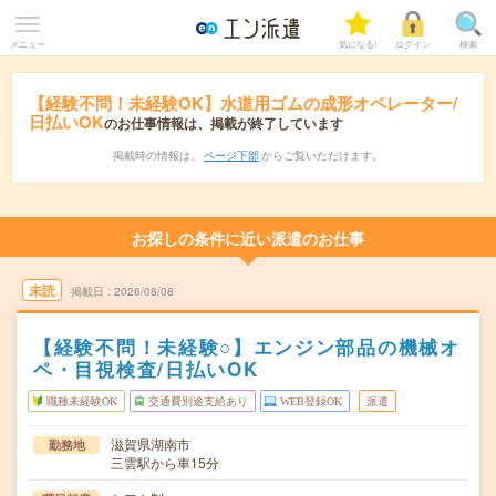
メニュー
気になる!
ログイン
検索
【経験不問！未経験OK】水道用ゴムの成形オペレーター/
日払いOK
のお仕事情報は、掲載が終了しています
掲載時の情報は、
ページ下部
からご覧いただけます。
お探しの条件に近い派遣のお仕事
未読
掲載日
2026/08/08
【経験不問！未経験○】エンジン部品の機械オ
ペ・目視検査/日払いOK
職種未経験OK
交通費別途支給あり
WEB登録OK
派遣
滋賀県湖南市
勤務地
三雲駅から車15分