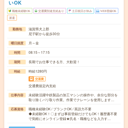
いOK
職種未経験OK
交通費別途支給あり
土日祝日が休み
WEB登録OK
派遣
滋賀県犬上郡
勤務地
尼子駅から徒歩30分
月～金
曜日頻度
08:15～17:15
時間
長期でお仕事できる方、大歓迎！
期間
時給1280円
時給
交通費
交通費規定内支給
未経験活躍中鉄製品の加工マシンの操作や、余分な部分を
仕事内容
取り除くバリ取り作業。作業でクレーンを使用します…
職種未経験OK / ブランクOK / 英語力不要
応募資格
◆未経験OK！〇まずは事前登録だけでもOK！履歴書不要
で気軽にオンライン登録★氏名・職種などを入力す…