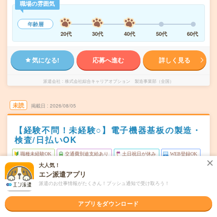
職場の雰囲気
年齢層
20代
30代
40代
50代
60代
気になる!
応募へ進む
詳しく見る
派遣会社
株式会社綜合キャリアオプション 製造事業部（全国）
未読
掲載日
2026/08/05
【経験不問！未経験○】電子機器基板の製造・
検査/日払いOK
職種未経験OK
交通費別途支給あり
土日祝日が休み
WEB登録OK
大人気！
派遣
エン派遣アプリ
派遣のお仕事情報がたくさん！プッシュ通知で受け取ろう！
滋賀県栗東市
勤務地
月～金
曜日頻度
アプリをダウンロード
08:30～17:0520:30～05:05
時間