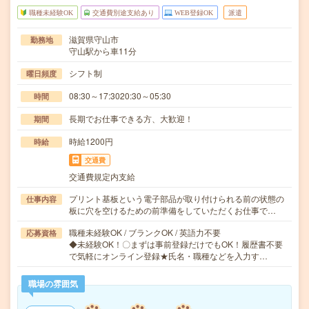
職種未経験OK
交通費別途支給あり
WEB登録OK
派遣
滋賀県守山市
勤務地
守山駅から車11分
シフト制
曜日頻度
08:30～17:3020:30～05:30
時間
長期でお仕事できる方、大歓迎！
期間
時給1200円
時給
交通費
交通費規定内支給
プリント基板という電子部品が取り付けられる前の状態の
仕事内容
板に穴を空けるための前準備をしていただくお仕事で…
職種未経験OK / ブランクOK / 英語力不要
応募資格
◆未経験OK！〇まずは事前登録だけでもOK！履歴書不要
で気軽にオンライン登録★氏名・職種などを入力す…
職場の雰囲気