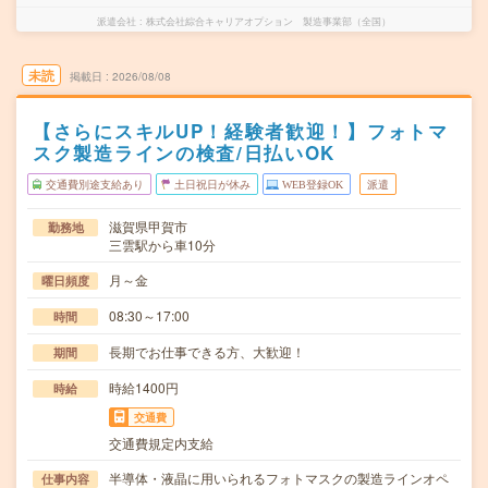
派遣会社
株式会社綜合キャリアオプション 製造事業部（全国）
未読
掲載日
2026/08/08
【さらにスキルUP！経験者歓迎！】フォトマ
スク製造ラインの検査/日払いOK
交通費別途支給あり
土日祝日が休み
WEB登録OK
派遣
滋賀県甲賀市
勤務地
三雲駅から車10分
月～金
曜日頻度
08:30～17:00
時間
長期でお仕事できる方、大歓迎！
期間
時給1400円
時給
交通費
交通費規定内支給
半導体・液晶に用いられるフォトマスクの製造ラインオペ
仕事内容