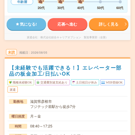
年齢層
20代
30代
40代
50代
60代
気になる!
応募へ進む
詳しく見る
派遣会社
株式会社綜合キャリアオプション 製造事業部（全国）
未読
掲載日
2026/08/05
【未経験でも活躍できる！】エレベーター部
品の板金加工/日払いOK
職種未経験OK
交通費別途支給あり
土日祝日が休み
WEB登録OK
派遣
滋賀県彦根市
勤務地
フジテック前駅から徒歩7分
月～金
曜日頻度
08:40～17:25
時間