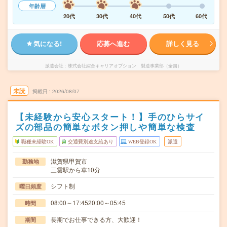
年齢層
20代
30代
40代
50代
60代
気になる!
応募へ進む
詳しく見る
派遣会社
株式会社綜合キャリアオプション 製造事業部（全国）
未読
掲載日
2026/08/07
【未経験から安心スタート！】手のひらサイ
ズの部品の簡単なボタン押しや簡単な検査
職種未経験OK
交通費別途支給あり
WEB登録OK
派遣
滋賀県甲賀市
勤務地
三雲駅から車10分
シフト制
曜日頻度
08:00～17:4520:00～05:45
時間
長期でお仕事できる方、大歓迎！
期間