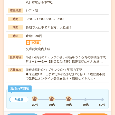
八日市駅から車20分
シフト制
曜日頻度
08:00～17:0020:00～05:00
時間
長期でお仕事できる方、大歓迎！
期間
時給1250円
時給
交通費
交通費規定内支給
小さい部品のチェック小さい部品をつくる為の機械操作成
仕事内容
形オペレーター【取扱製品情報】携帯電話に使われる…
職種未経験OK / ブランクOK / 英語力不要
応募資格
◆未経験OK！〇まずは事前登録だけでもOK！履歴書不要
で気軽にオンライン登録★氏名・職種などを入力す…
職場の雰囲気
年齢層
20代
30代
40代
50代
60代