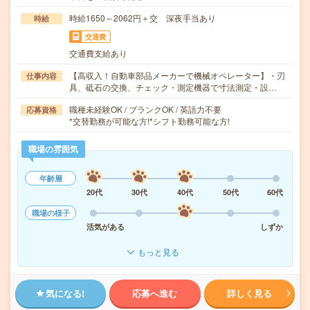
時給1650～2062円＋交 深夜手当あり
時給
交通費
交通費支給あり
【高収入！自動車部品メーカーで機械オペレーター】・刃
仕事内容
具、砥石の交換、チェック・測定機器で寸法測定・設…
職種未経験OK / ブランクOK / 英語力不要
応募資格
*交替勤務が可能な方!*シフト勤務可能な方!
職場の雰囲気
年齢層
20代
30代
40代
50代
60代
職場の様子
活気がある
しずか
もっと見る
気になる!
応募へ進む
詳しく見る