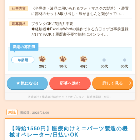
《半導体・液晶に用いられるフォトマスクの製造》・装置
仕事内容
に部材のセット&取り出し・線がきちんと繋がってい…
ブランクOK / 英語力不要
応募資格
◆経験者◆ExcelやWordの操作できる方〇まずは事前登録
だけでもOK！履歴書不要で気軽にオンライ…
職場の雰囲気
年齢層
20代
30代
40代
50代
60代
気になる!
応募へ進む
詳しく見る
派遣会社
株式会社綜合キャリアオプション 製造事業部（全国）
未読
掲載日
2026/08/06
【時給1550円】医療向けミニパーツ製造の機
械オペレーター/日払いOK