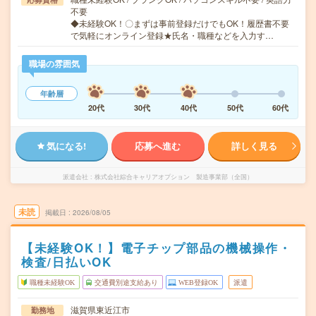
不要
◆未経験OK！〇まずは事前登録だけでもOK！履歴書不要
で気軽にオンライン登録★氏名・職種などを入力す…
職場の雰囲気
年齢層
20代
30代
40代
50代
60代
気になる!
応募へ進む
詳しく見る
派遣会社
株式会社綜合キャリアオプション 製造事業部（全国）
未読
掲載日
2026/08/05
【未経験OK！】電子チップ部品の機械操作・
検査/日払いOK
職種未経験OK
交通費別途支給あり
WEB登録OK
派遣
滋賀県東近江市
勤務地