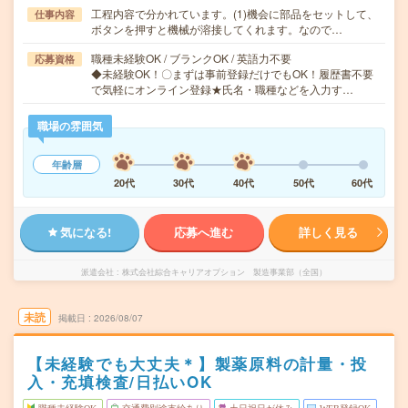
工程内容で分かれています。(1)機会に部品をセットして、
仕事内容
ボタンを押すと機械が溶接してくれます。なので…
職種未経験OK / ブランクOK / 英語力不要
応募資格
◆未経験OK！〇まずは事前登録だけでもOK！履歴書不要
で気軽にオンライン登録★氏名・職種などを入力す…
職場の雰囲気
年齢層
20代
30代
40代
50代
60代
気になる!
応募へ進む
詳しく見る
派遣会社
株式会社綜合キャリアオプション 製造事業部（全国）
未読
掲載日
2026/08/07
【未経験でも大丈夫＊】製薬原料の計量・投
入・充填検査/日払いOK