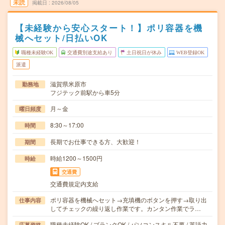
未読
掲載日
2026/08/05
【未経験から安心スタート！】ポリ容器を機
械へセット/日払いOK
職種未経験OK
交通費別途支給あり
土日祝日が休み
WEB登録OK
派遣
滋賀県米原市
勤務地
フジテック前駅から車5分
月～金
曜日頻度
8:30～17:00
時間
長期でお仕事できる方、大歓迎！
期間
時給1200～1500円
時給
交通費
交通費規定内支給
ポリ容器を機械へセット→充填機のボタンを押す→取り出
仕事内容
してチェックの繰り返し作業です。カンタン作業でラ…
職種未経験OK / ブランクOK / パソコンスキル不要 / 英語力
応募資格