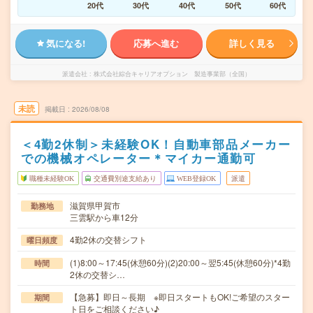
20代
30代
40代
50代
60代
気になる!
応募へ進む
詳しく見る
派遣会社
株式会社綜合キャリアオプション 製造事業部（全国）
未読
掲載日
2026/08/08
＜4勤2休制＞未経験OK！自動車部品メーカー
での機械オペレーター＊マイカー通勤可
職種未経験OK
交通費別途支給あり
WEB登録OK
派遣
滋賀県甲賀市
勤務地
三雲駅から車12分
4勤2休の交替シフト
曜日頻度
(1)8:00～17:45(休憩60分)(2)20:00～翌5:45(休憩60分)*4勤
時間
2休の交替シ…
【急募】即日～長期 ※即日スタートもOK!ご希望のスター
期間
ト日をご相談ください♪