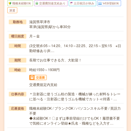
職種未経験OK
交通費別途支給あり
土日祝日が休み
WEB登録OK
派遣
滋賀県草津市
勤務地
草津(滋賀県)駅から車30分
月～金
曜日頻度
(3交替)6:05～14:20、14:10～22:25、22:15～翌6:15 ※日
時間
勤研修あり(8:…
長期でお仕事できる方、大歓迎！
期間
時給1550～1938円
時給
交通費
交通費規定内支給
＊注射器に使うゴム栓の製造・機械が練った材料をトレー
仕事内容
に並べる・注射器に使うゴムを機械でカット≪待遇・…
職種未経験OK / ブランクOK / パソコンスキル不要 / 英語力
応募資格
不要
◆未経験OK！〇まずは事前登録だけでもOK！履歴書不要
で気軽にオンライン登録★氏名・職種などを入力す…