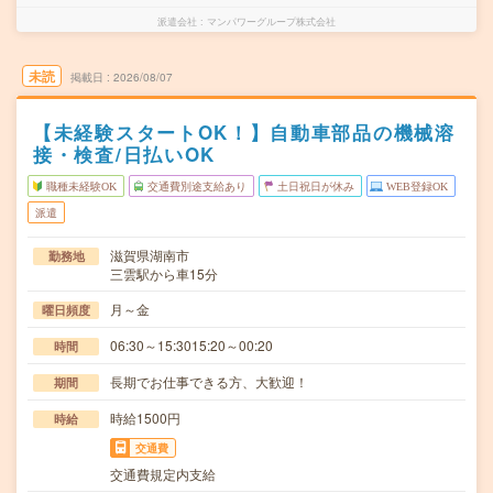
派遣会社
マンパワーグループ株式会社
未読
掲載日
2026/08/07
【未経験スタートOK！】自動車部品の機械溶
接・検査/日払いOK
職種未経験OK
交通費別途支給あり
土日祝日が休み
WEB登録OK
派遣
滋賀県湖南市
勤務地
三雲駅から車15分
月～金
曜日頻度
06:30～15:3015:20～00:20
時間
長期でお仕事できる方、大歓迎！
期間
時給1500円
時給
交通費
交通費規定内支給