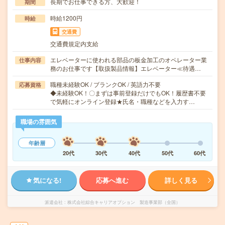
長期でお仕事できる方、大歓迎！
期間
時給1200円
時給
交通費
交通費規定内支給
エレベーターに使われる部品の板金加工のオペレーター業
仕事内容
務のお仕事です【取扱製品情報】エレベーター≪待遇…
職種未経験OK / ブランクOK / 英語力不要
応募資格
◆未経験OK！〇まずは事前登録だけでもOK！履歴書不要
で気軽にオンライン登録★氏名・職種などを入力す…
職場の雰囲気
年齢層
20代
30代
40代
50代
60代
気になる!
応募へ進む
詳しく見る
派遣会社
株式会社綜合キャリアオプション 製造事業部（全国）