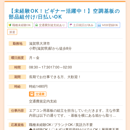
【未経験OK！ビギナー活躍中！】空調基板の
部品組付け/日払いOK
職種未経験OK
交通費別途支給あり
土日祝日が休み
WEB登録OK
派遣
滋賀県大津市
勤務地
小野(滋賀県)駅から徒歩8分
月～金
曜日頻度
08:30～17:3017:00～02:00
時間
長期でお仕事できる方、大歓迎！
期間
時給1480円
時給
交通費
交通費規定内支給
エアコン用基板の組立を担当していただきます。主な作業
仕事内容
内容は以下の通りです。・基板を横にある箱から取り…
職種未経験OK / ブランクOK / 英語力不要
応募資格
◆未経験OK！〇まずは事前登録だけでもOK！履歴書不要