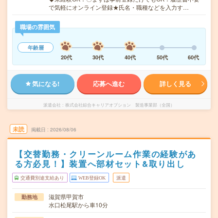
で気軽にオンライン登録★氏名・職種などを入力す…
職場の雰囲気
年齢層
20代
30代
40代
50代
60代
気になる!
応募へ進む
詳しく見る
派遣会社
株式会社綜合キャリアオプション 製造事業部（全国）
未読
掲載日
2026/08/06
【交替勤務・クリーンルーム作業の経験があ
る方必見！】装置へ部材セット&取り出し
交通費別途支給あり
WEB登録OK
派遣
滋賀県甲賀市
勤務地
水口松尾駅から車10分