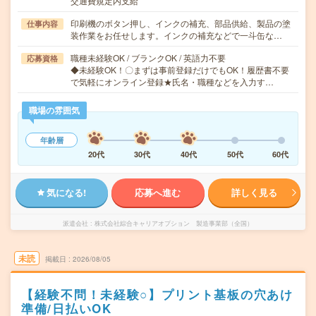
交通費規定内支給
印刷機のボタン押し、インクの補充、部品供給、製品の塗
仕事内容
装作業をお任せします。インクの補充などで一斗缶な…
職種未経験OK / ブランクOK / 英語力不要
応募資格
◆未経験OK！〇まずは事前登録だけでもOK！履歴書不要
で気軽にオンライン登録★氏名・職種などを入力す…
職場の雰囲気
年齢層
20代
30代
40代
50代
60代
気になる!
応募へ進む
詳しく見る
派遣会社
株式会社綜合キャリアオプション 製造事業部（全国）
未読
掲載日
2026/08/05
【経験不問！未経験○】プリント基板の穴あけ
準備/日払いOK