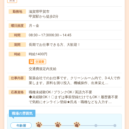
派遣
滋賀県甲賀市
勤務地
甲賀駅から徒歩2分
月～金
曜日頻度
08:30～17:3006:30～14:45
時間
長期でお仕事できる方、大歓迎！
期間
時給1400円
時給
交通費
交通費規定内支給
製薬会社でのお仕事です。クリーンルーム内で、3-4人で作
仕事内容
業します。原料を測り投入、機械操作、出来栄え…
職種未経験OK / ブランクOK / 英語力不要
応募資格
◆未経験OK！〇まずは事前登録だけでもOK！履歴書不要
で気軽にオンライン登録★氏名・職種などを入力す…
職場の雰囲気
年齢層