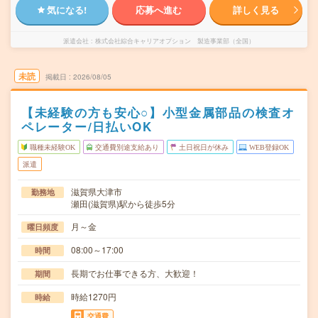
気になる!
応募へ進む
詳しく見る
派遣会社
株式会社綜合キャリアオプション 製造事業部（全国）
未読
掲載日
2026/08/05
【未経験の方も安心○】小型金属部品の検査オ
ペレーター/日払いOK
職種未経験OK
交通費別途支給あり
土日祝日が休み
WEB登録OK
派遣
滋賀県大津市
勤務地
瀬田(滋賀県)駅から徒歩5分
月～金
曜日頻度
08:00～17:00
時間
長期でお仕事できる方、大歓迎！
期間
時給1270円
時給
交通費