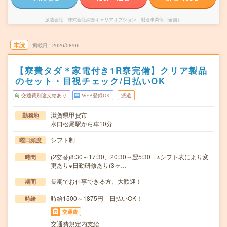
派遣会社
株式会社綜合キャリアオプション 製造事業部（全国）
未読
掲載日
2026/08/06
【寮費タダ＊家電付き1R寮完備】クリア製品
のセット・目視チェック/日払いOK
交通費別途支給あり
WEB登録OK
派遣
滋賀県甲賀市
勤務地
水口松尾駅から車10分
シフト制
曜日頻度
(2交替)8:30～17:30、20:30～翌5:30 ※シフト表により変
時間
更あり※日勤研修あり(3ヶ…
長期でお仕事できる方、大歓迎！
期間
時給1500～1875円 日払いOK！
時給
交通費
交通費規定内支給