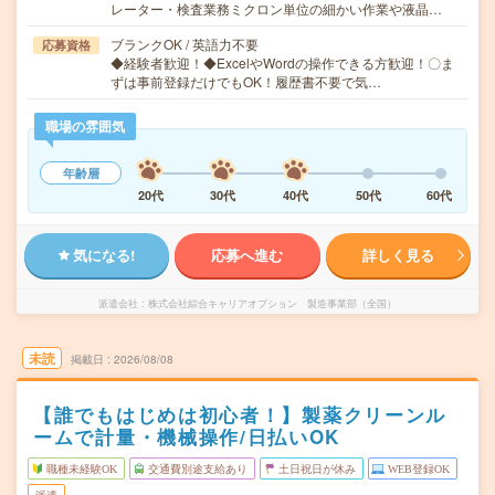
レーター・検査業務ミクロン単位の細かい作業や液晶…
ブランクOK / 英語力不要
応募資格
◆経験者歓迎！◆ExcelやWordの操作できる方歓迎！〇ま
ずは事前登録だけでもOK！履歴書不要で気…
職場の雰囲気
年齢層
20代
30代
40代
50代
60代
気になる!
応募へ進む
詳しく見る
派遣会社
株式会社綜合キャリアオプション 製造事業部（全国）
未読
掲載日
2026/08/08
【誰でもはじめは初心者！】製薬クリーンル
ームで計量・機械操作/日払いOK
職種未経験OK
交通費別途支給あり
土日祝日が休み
WEB登録OK