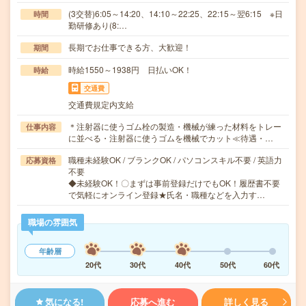
(3交替)6:05～14:20、14:10～22:25、22:15～翌6:15 ※日
時間
勤研修あり(8:…
長期でお仕事できる方、大歓迎！
期間
時給1550～1938円 日払いOK！
時給
交通費
交通費規定内支給
＊注射器に使うゴム栓の製造・機械が練った材料をトレー
仕事内容
に並べる・注射器に使うゴムを機械でカット≪待遇・…
職種未経験OK / ブランクOK / パソコンスキル不要 / 英語力
応募資格
不要
◆未経験OK！〇まずは事前登録だけでもOK！履歴書不要
で気軽にオンライン登録★氏名・職種などを入力す…
職場の雰囲気
年齢層
20代
30代
40代
50代
60代
気になる!
応募へ進む
詳しく見る