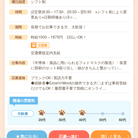
シフト制
曜日頻度
(2交替)8:30～17:30、20:30～翌5:30 ※シフト表により変
時間
更あり※日勤研修あり(3ヶ…
長期でお仕事できる方、大歓迎！
期間
時給1500～1875円 日払いOK！
時給
交通費
交通費規定内支給
《半導体・液晶に用いられるフォトマスクの製造》・装置
仕事内容
に部材のセット&取り出し・線がきちんと繋がってい…
ブランクOK / 英語力不要
応募資格
◆経験者◆ExcelやWordの操作できる方〇まずは事前登録
だけでもOK！履歴書不要で気軽にオンライ…
職場の雰囲気
年齢層
20代
30代
40代
50代
60代
気になる!
応募へ進む
詳しく見る