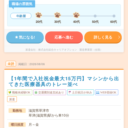
職場の雰囲気
年齢層
20代
30代
40代
50代
60代
気になる!
応募へ進む
詳しく見る
派遣会社
株式会社綜合キャリアオプション 製造事業部（全国）
未読
掲載日
2026/08/06
【1年間で入社祝金最大15万円】マシンから出
てきた医療器具のトレー並べ
職種未経験OK
交通費別途支給あり
土日祝日が休み
WEB登録OK
派遣
滋賀県草津市
勤務地
草津(滋賀県)駅から車10分
月～金
曜日頻度