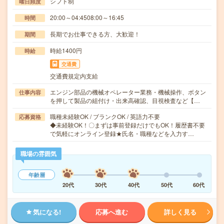
シフト制
曜日頻度
20:00～04:4508:00～16:45
時間
長期でお仕事できる方、大歓迎！
期間
時給1400円
時給
交通費
交通費規定内支給
エンジン部品の機械オペレーター業務・機械操作、ボタン
仕事内容
を押して製品の組付け・出来高確認、目視検査など【…
職種未経験OK / ブランクOK / 英語力不要
応募資格
◆未経験OK！〇まずは事前登録だけでもOK！履歴書不要
で気軽にオンライン登録★氏名・職種などを入力す…
職場の雰囲気
年齢層
20代
30代
40代
50代
60代
気になる!
応募へ進む
詳しく見る