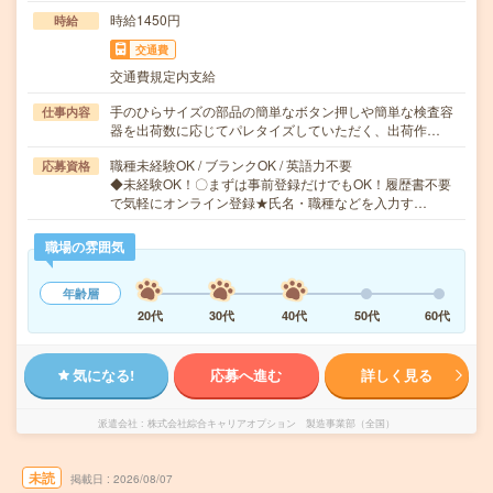
時給1450円
時給
交通費
交通費規定内支給
手のひらサイズの部品の簡単なボタン押しや簡単な検査容
仕事内容
器を出荷数に応じてパレタイズしていただく、出荷作…
職種未経験OK / ブランクOK / 英語力不要
応募資格
◆未経験OK！〇まずは事前登録だけでもOK！履歴書不要
で気軽にオンライン登録★氏名・職種などを入力す…
職場の雰囲気
年齢層
20代
30代
40代
50代
60代
気になる!
応募へ進む
詳しく見る
派遣会社
株式会社綜合キャリアオプション 製造事業部（全国）
未読
掲載日
2026/08/07