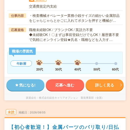
交通費規定内支給
・検査機械オペレーター業務小銭サイズの細かい金属部品
仕事内容
をじゃらじゃらとかごに入れてボタンを押すと機械が…
職種未経験OK / ブランクOK / 英語力不要
応募資格
◆未経験OK！〇まずは事前登録だけでもOK！履歴書不要
で気軽にオンライン登録★氏名・職種などを入力す…
職場の雰囲気
年齢層
20代
30代
40代
50代
60代
気になる!
応募へ進む
詳しく見る
派遣会社
株式会社綜合キャリアオプション 製造事業部（全国）
未読
掲載日
2026/08/05
【初心者歓迎！】金属パーツのバリ取り/日払