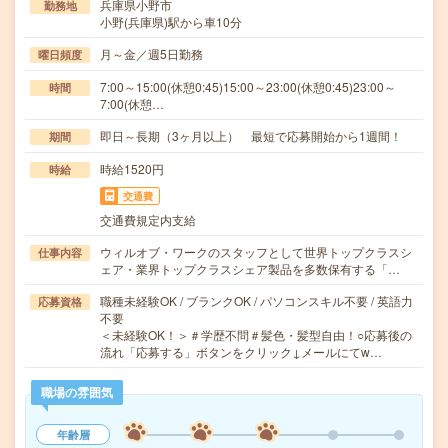
兵庫県小野市
勤務地
小野(兵庫県)駅から車10分
月～金／週5日勤務
曜日頻度
7:00～15:00(休憩0:45)15:00～23:00(休憩0:45)23:00～
時間
7:00(休憩…
即日～長期（3ヶ月以上） 最短で応募開始から1週間！
期間
時給1520円
時給
交通費
交通費規定内支給
ウィルオブ・ワークのスタッフとして世界トップクラスシ
仕事内容
ェア・業界トップクラスシェア製品を多数保有する「…
職種未経験OK / ブランクOK / パソコンスキル不要 / 英語力
応募資格
不要
＜未経験OK！＞＃学歴不問＃髪色・髪型自由！○応募後の
流れ「応募する」ボタンをクリック↓メールにてw…
職場の雰囲気
年齢層