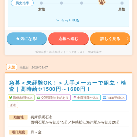
男女比率
女性
男性
もっと見る
気になる!
応募へ進む
詳しく見る
派遣会社
株式会社メイテックキャスト 大阪営業所
未読
掲載日
2026/08/07
急募＜未経験OK！＞大手メーカーで組立・検
査｜高時給✨1500円～1600円！
職種未経験OK
交通費別途支給あり
土日祝日が休み
WEB登録OK
派遣
兵庫県明石市
勤務地
西明石駅から徒歩15分／林崎松江海岸駅から徒歩20分
月～金
曜日頻度