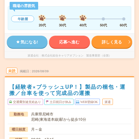
職場の雰囲気
年齢層
20代
30代
40代
50代
60代
気になる!
応募へ進む
詳しく見る
派遣会社
株式会社綜合キャリアオプション 製造事業部（全国）
未読
掲載日
2026/08/09
【経験者×ブラッシュUP！】製品の梱包・運
搬／台車を使って完成品の運搬
交通費別途支給あり
土日祝日が休み
WEB登録OK
派遣
兵庫県尼崎市
勤務地
尼崎(東海道本線)駅から徒歩10分
月～金
曜日頻度