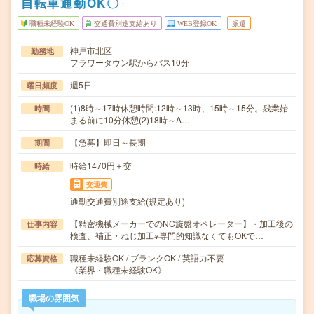
自転車通勤OK〇
職種未経験OK
交通費別途支給あり
WEB登録OK
派遣
神戸市北区
勤務地
フラワータウン駅からバス10分
週5日
曜日頻度
(1)8時～17時休憩時間:12時～13時、15時～15分。残業始
時間
まる前に10分休憩(2)18時～A…
【急募】即日～長期
期間
時給1470円＋交
時給
交通費
通勤交通費別途支給(規定あり)
【精密機械メーカーでのNC旋盤オペレーター】・加工後の
仕事内容
検査、補正・ねじ加工※専門的知識なくてもOKで…
職種未経験OK / ブランクOK / 英語力不要
応募資格
《業界・職種未経験OK》
職場の雰囲気