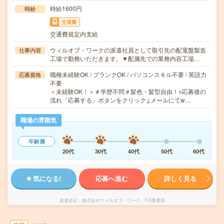
時給1600円
時給
交通費
交通費規定内支給
ウィルオブ・ワークの派遣社員として取引先の配電盤製造
仕事内容
工場で勤務いただきます。▼配属先での業務内容工場…
職種未経験OK / ブランクOK / パソコンスキル不要 / 英語力
応募資格
不要
＜未経験OK！＞＃学歴不問＃髪色・髪型自由！○応募後の
流れ「応募する」ボタンをクリック↓メールにてw…
職場の雰囲気
年齢層
20代
30代
40代
50代
60代
気になる!
応募へ進む
詳しく見る
派遣会社
株式会社ウィルオブ・ワーク FO事業部