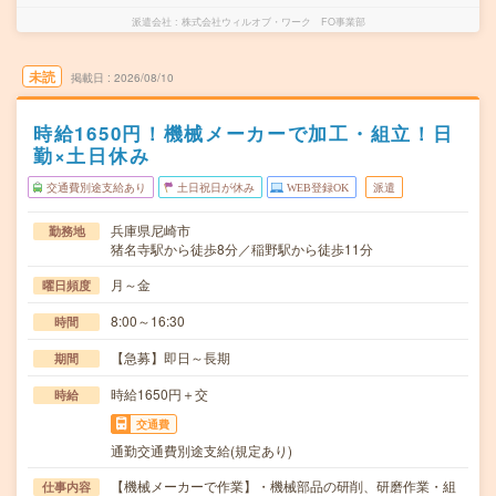
派遣会社
株式会社ウィルオブ・ワーク FO事業部
未読
掲載日
2026/08/10
時給1650円！機械メーカーで加工・組立！日
勤×土日休み
交通費別途支給あり
土日祝日が休み
WEB登録OK
派遣
兵庫県尼崎市
勤務地
猪名寺駅から徒歩8分／稲野駅から徒歩11分
月～金
曜日頻度
8:00～16:30
時間
【急募】即日～長期
期間
時給1650円＋交
時給
交通費
通勤交通費別途支給(規定あり)
【機械メーカーで作業】・機械部品の研削、研磨作業・組
仕事内容