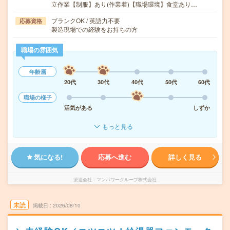
立作業【制服】あり(作業着)【職場環境】食堂あり…
ブランクOK / 英語力不要
応募資格
製造現場での経験をお持ちの方
職場の雰囲気
年齢層
20代
30代
40代
50代
60代
職場の様子
活気がある
しずか
もっと見る
気になる!
応募へ進む
詳しく見る
派遣会社
マンパワーグループ株式会社
未読
掲載日
2026/08/10