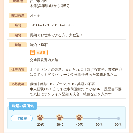
神戸市西区
勤務地
木津(兵庫県)駅から車5分
月～金
曜日頻度
08:00～17:1020:00～05:00
時間
長期でお仕事できる方、大歓迎！
期間
時給1450円
時給
交通費
交通費規定内支給
オイルタンクの製造、またそれに付随する業務。業務内容
仕事内容
はロボット溶接※クレーンや玉掛を使った業務あるた…
職種未経験OK / ブランクOK / 英語力不要
応募資格
◆未経験OK！〇まずは事前登録だけでもOK！履歴書不要
で気軽にオンライン登録★氏名・職種などを入力す…
職場の雰囲気
年齢層
20代
30代
40代
50代
60代