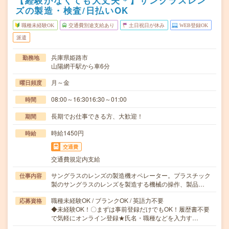
【経験がなくても大丈夫＊】サングラスレン
ズの製造・検査/日払いOK
職種未経験OK
交通費別途支給あり
土日祝日が休み
WEB登録OK
派遣
兵庫県姫路市
勤務地
山陽網干駅から車6分
月～金
曜日頻度
08:00～16:3016:30～01:00
時間
長期でお仕事できる方、大歓迎！
期間
時給1450円
時給
交通費
交通費規定内支給
サングラスのレンズの製造機オペレーター。プラスチック
仕事内容
製のサングラスのレンズを製造する機械の操作、製品…
職種未経験OK / ブランクOK / 英語力不要
応募資格
◆未経験OK！〇まずは事前登録だけでもOK！履歴書不要
で気軽にオンライン登録★氏名・職種などを入力す…