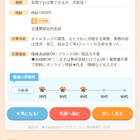
長期でお仕事できる方、大歓迎！
期間
時給1450円
時給
交通費
交通費規定内支給
オイルタンクの製造、またそれに付随する業務。業務内容
仕事内容
は洗浄、加工、組み立て等※クレーンや玉掛を使った…
職種未経験OK / ブランクOK / 英語力不要
応募資格
◆未経験OK！〇まずは事前登録だけでもOK！履歴書不要
で気軽にオンライン登録★氏名・職種などを入力す…
職場の雰囲気
年齢層
20代
30代
40代
50代
60代
気になる!
応募へ進む
詳しく見る
派遣会社
株式会社綜合キャリアオプション 製造事業部（全国）