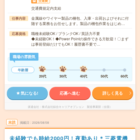
交通費
交通費規定内支給
金属線やワイヤー製品の梱包、入庫・出荷およびそれに付
仕事内容
随する業務をお任せします。製品の梱包作業をはじめ…
職種未経験OK / ブランクOK / 英語力不要
応募資格
◆未経験OK！◆Power Pointの操作できる方歓迎！〇まず
は事前登録だけでもOK！履歴書不要で…
職場の雰囲気
年齢層
20代
30代
40代
50代
60代
気になる!
応募へ進む
詳しく見る
派遣会社
株式会社綜合キャリアオプション 製造事業部（全国）
未読
掲載日
2026/08/08
未経験でも時給2000円！夜勤あり＊三菱電機