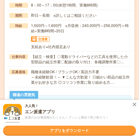
8：00～17：00(休憩1時間、実働8時間)
時間
即日～長期 ※詳しくはご相談ください
期間
1,500円～1,600円 ※月収例：240,000円～256,000円＝時
時給
給×実働8時間×20日
交通費
支給あり※社内規定あり
【組立・検査】〇電動ドライバーなどの工具を使用した小
仕事内容
型部品の組立作業〇配線の取り付け、各種調整作業〇…
職種未経験OK / ブランクOK / 英語力不要
応募資格
～未経験歓迎！～ ▼こんな方歓迎！ ◎細かい部品の組立作
業がお好きな方 ◎コツコツ作業に取り組める方…
職場の雰囲気
大人気！
年齢層
エン派遣アプリ
20代
30代
40代
50代
60代
派遣のお仕事情報がたくさん！プッシュ通知で受け取ろう！
男女比率
女性
男性
アプリをダウンロード