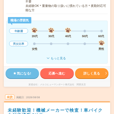
不要
未経験OK＊重量物の取り扱いに慣れている方＊夜勤対応可
能な方
職場の雰囲気
年齢層
20代
30代
40代
50代
60代
男女比率
女性
男性
もっと見る
気になる!
応募へ進む
詳しく見る
派遣会社
メルコヒューマンポート株式会社 関西支店
未読
掲載日
2026/08/08
未経験歓迎！機械メーカーで検査！車バイク