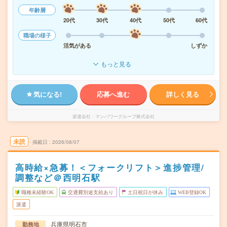
年齢層
20代
30代
40代
50代
60代
職場の様子
活気がある
しずか
もっと見る
気になる!
応募へ進む
詳しく見る
派遣会社
マンパワーグループ株式会社
未読
掲載日
2026/08/07
高時給×急募！＜フォークリフト＞進捗管理/
調整など＠西明石駅
職種未経験OK
交通費別途支給あり
土日祝日が休み
WEB登録OK
派遣
兵庫県明石市
勤務地