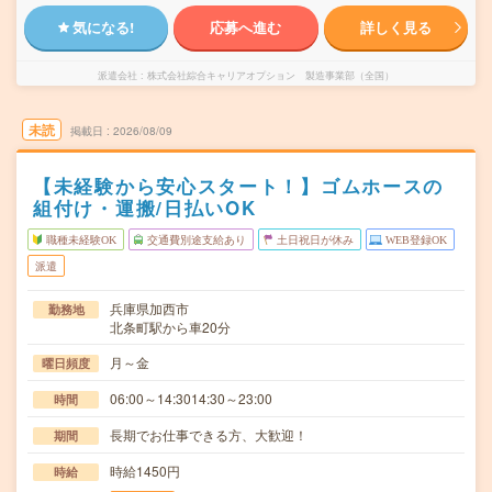
気になる!
応募へ進む
詳しく見る
派遣会社
株式会社綜合キャリアオプション 製造事業部（全国）
未読
掲載日
2026/08/09
【未経験から安心スタート！】ゴムホースの
組付け・運搬/日払いOK
職種未経験OK
交通費別途支給あり
土日祝日が休み
WEB登録OK
派遣
兵庫県加西市
勤務地
北条町駅から車20分
月～金
曜日頻度
06:00～14:3014:30～23:00
時間
長期でお仕事できる方、大歓迎！
期間
時給1450円
時給