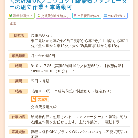
＼未経験OK／コツコツ！給湯器ファンモータ
ーの組立作業＊車通勤可
職種未経験OK
交通費別途支給あり
土日祝日が休み
WEB登録OK
派遣
兵庫県明石市
勤務地
東二見駅から車7分／西二見駅から車7分／土山駅から車11
分／魚住駅から車13分／大久保(兵庫県)駅から車18分
月～金の週5日
曜日頻度
8:10～17:25（実働8時間10分／休憩65分）【休憩内訳】
時間
10:00～10:10（10分）・1…
即日～長期
期間
時給1350円 ＊給与前払い制度あり（規定あり）
時給
交通費
交通費規定支給
給湯器内部に使用される「ファンモーター」の製造に関わ
仕事内容
る組立作業をお任せします。主な作業は、・電動ドラ…
職種未経験OK / ブランクOK / パソコンスキル不要 / 英語力
応募資格
不要