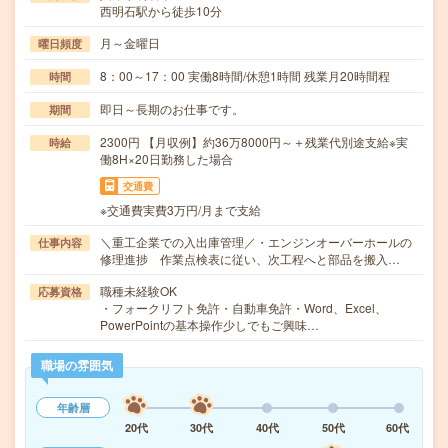
西明石駅から徒歩10分
月～金曜日
曜日頻度
8：00～17：00 実働8時間/休憩1時間 残業月20時間程
時間
即日～長期のお仕事です。
期間
2300円 【月収例】約36万8000円～＋残業代別途支給※実
時給
働8H×20日勤務した場合
交通費
※交通費実費3万円/月まで支給
＼重工企業での入出庫管理／・エンジンオーバーホールの
仕事内容
修理進捗 作業点検表に従い、次工程へと部品を搬入…
職種未経験OK
応募資格
・フォークリフト免許・自動車免許・Word、Excel、
PowerPointの基本操作少しでもご興味…
職場の雰囲気
年齢層
20代
30代
40代
50代
60代