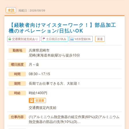
未読
掲載日
2026/08/09
【経験者向けマイスターワーク！】部品加工
機のオペレーション/日払いOK
交通費別途支給あり
土日祝日が休み
WEB登録OK
派遣
兵庫県尼崎市
勤務地
尼崎(東海道本線)駅から徒歩10分
月～金
曜日頻度
08:30～17:15
時間
長期でお仕事できる方、大歓迎！
期間
時給1400円
時給
交通費
交通費規定内支給
(1)アルミニウム熱交換器の組立作業(60%)(2)アルミニウム
仕事内容
熱交換器の部品の洗浄(10%)(3)…