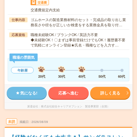
交通費
交通費規定内支給
ゴムホースの製造業務材料のセット・完成品の取り出し業
仕事内容
務長さや径をが正しいか検査をする業務金具を取り付…
職種未経験OK / ブランクOK / 英語力不要
応募資格
◆未経験OK！〇まずは事前登録だけでもOK！履歴書不要
で気軽にオンライン登録★氏名・職種などを入力す…
職場の雰囲気
年齢層
20代
30代
40代
50代
60代
気になる!
応募へ進む
詳しく見る
派遣会社
株式会社綜合キャリアオプション 製造事業部（全国）
未読
掲載日
2026/08/09