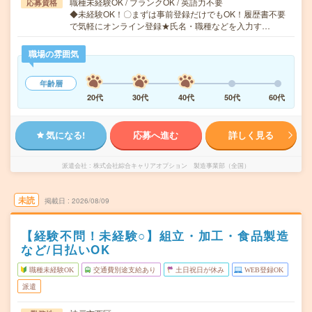
職種未経験OK / ブランクOK / 英語力不要
応募資格
◆未経験OK！〇まずは事前登録だけでもOK！履歴書不要
で気軽にオンライン登録★氏名・職種などを入力す…
職場の雰囲気
年齢層
20代
30代
40代
50代
60代
気になる!
応募へ進む
詳しく見る
派遣会社
株式会社綜合キャリアオプション 製造事業部（全国）
未読
掲載日
2026/08/09
【経験不問！未経験○】組立・加工・食品製造
など/日払いOK
職種未経験OK
交通費別途支給あり
土日祝日が休み
WEB登録OK
派遣