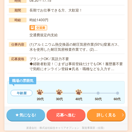
08:30～17:15
時間
長期でお仕事できる方、大歓迎！
期間
時給1400円
時給
交通費
交通費規定内支給
(1)アルミニウム熱交換器の耐圧気密作業(50%)窒素ガス、
仕事内容
水を使用した耐圧気密検査作業です。(2)…
ブランクOK / 英語力不要
応募資格
◆経験者歓迎！〇まずは事前登録だけでもOK！履歴書不要
で気軽にオンライン登録★氏名・職種などを入力す…
職場の雰囲気
年齢層
20代
30代
40代
50代
60代
気になる!
応募へ進む
詳しく見る
派遣会社
株式会社綜合キャリアオプション 製造事業部（全国）