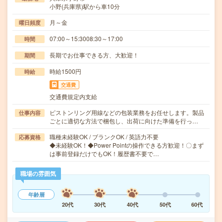
小野(兵庫県)駅から車10分
月～金
曜日頻度
07:00～15:3008:30～17:00
時間
長期でお仕事できる方、大歓迎！
期間
時給1500円
時給
交通費
交通費規定内支給
ピストンリング用線などの包装業務をお任せします。製品
仕事内容
ごとに適切な方法で梱包し、出荷に向けた準備を行っ…
職種未経験OK / ブランクOK / 英語力不要
応募資格
◆未経験OK！◆Power Pointの操作できる方歓迎！〇まず
は事前登録だけでもOK！履歴書不要で…
職場の雰囲気
年齢層
20代
30代
40代
50代
60代