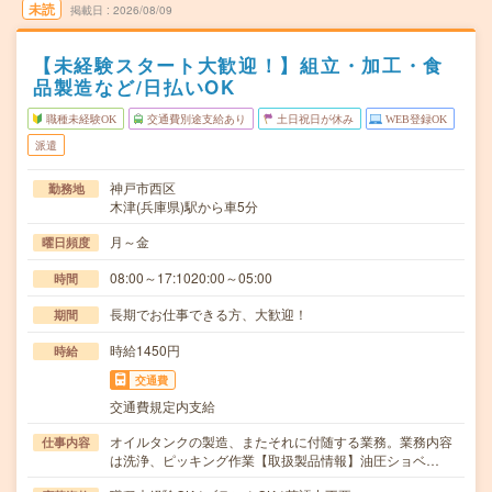
未読
掲載日
2026/08/09
【未経験スタート大歓迎！】組立・加工・食
品製造など/日払いOK
職種未経験OK
交通費別途支給あり
土日祝日が休み
WEB登録OK
派遣
神戸市西区
勤務地
木津(兵庫県)駅から車5分
月～金
曜日頻度
08:00～17:1020:00～05:00
時間
長期でお仕事できる方、大歓迎！
期間
時給1450円
時給
交通費
交通費規定内支給
オイルタンクの製造、またそれに付随する業務。業務内容
仕事内容
は洗浄、ピッキング作業【取扱製品情報】油圧ショベ…