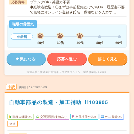
ブランクOK / 英語力不要
応募資格
◆経験者歓迎！〇まずは事前登録だけでもOK！履歴書不要
で気軽にオンライン登録★氏名・職種などを入力す…
職場の雰囲気
年齢層
20代
30代
40代
50代
60代
気になる!
応募へ進む
詳しく見る
派遣会社
株式会社綜合キャリアオプション 製造事業部（全国）
未読
掲載日
2026/08/09
自動車部品の製造・加工補助_H103905
職種未経験OK
交通費別途支給あり
土日祝日が休み
WEB登録OK
派遣