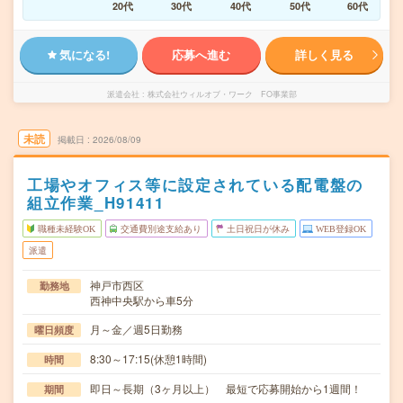
20代
30代
40代
50代
60代
気になる!
応募へ進む
詳しく見る
派遣会社
株式会社ウィルオブ・ワーク FO事業部
未読
掲載日
2026/08/09
工場やオフィス等に設定されている配電盤の
組立作業_H91411
職種未経験OK
交通費別途支給あり
土日祝日が休み
WEB登録OK
派遣
神戸市西区
勤務地
西神中央駅から車5分
月～金／週5日勤務
曜日頻度
8:30～17:15(休憩1時間)
時間
即日～長期（3ヶ月以上） 最短で応募開始から1週間！
期間