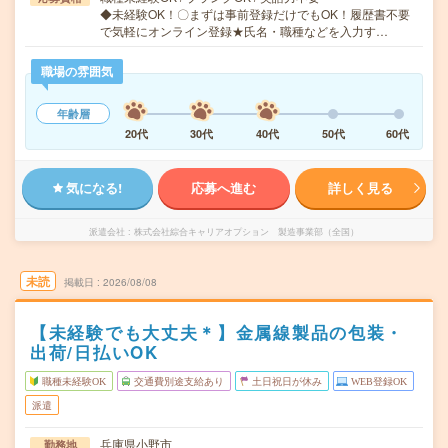
◆未経験OK！〇まずは事前登録だけでもOK！履歴書不要
で気軽にオンライン登録★氏名・職種などを入力す…
職場の雰囲気
年齢層
20代
30代
40代
50代
60代
気になる!
応募へ進む
詳しく見る
派遣会社
株式会社綜合キャリアオプション 製造事業部（全国）
未読
掲載日
2026/08/08
【未経験でも大丈夫＊】金属線製品の包装・
出荷/日払いOK
職種未経験OK
交通費別途支給あり
土日祝日が休み
WEB登録OK
派遣
兵庫県小野市
勤務地