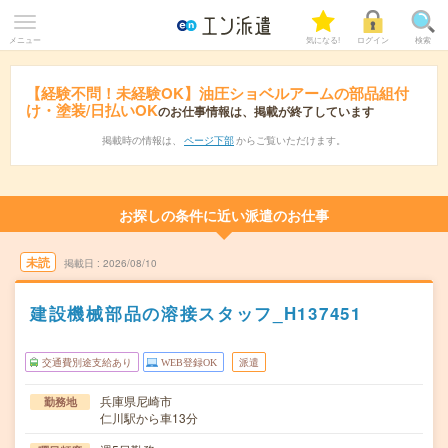
メニュー
気になる!
ログイン
検索
【経験不問！未経験OK】油圧ショベルアームの部品組付
け・塗装/日払いOK
のお仕事情報は、掲載が終了しています
掲載時の情報は、
ページ下部
からご覧いただけます。
お探しの条件に近い派遣のお仕事
未読
掲載日
2026/08/10
建設機械部品の溶接スタッフ_H137451
交通費別途支給あり
WEB登録OK
派遣
兵庫県尼崎市
勤務地
仁川駅から車13分