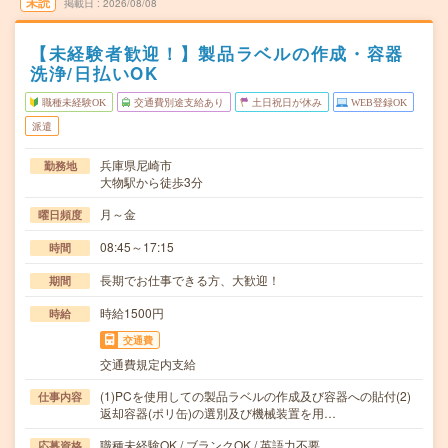
未読
掲載日
2026/08/08
【未経験者歓迎！】製品ラベルの作成・容器
洗浄/日払いOK
職種未経験OK
交通費別途支給あり
土日祝日が休み
WEB登録OK
派遣
兵庫県尼崎市
勤務地
大物駅から徒歩3分
月～金
曜日頻度
08:45～17:15
時間
長期でお仕事できる方、大歓迎！
期間
時給1500円
時給
交通費
交通費規定内支給
(1)PCを使用しての製品ラベルの作成及び容器への貼付(2)
仕事内容
返却容器(ポリ缶)の選別及び機械装置を用…
職種未経験OK / ブランクOK / 英語力不要
応募資格