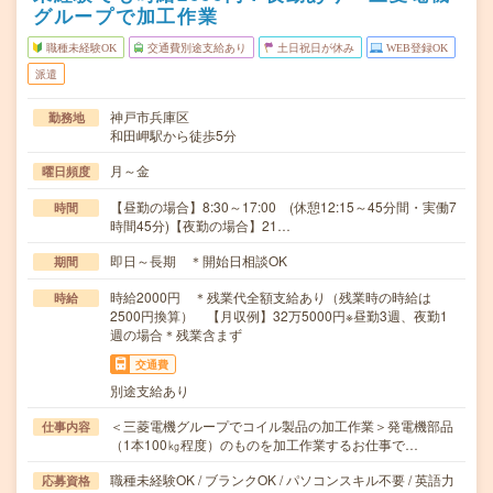
グループで加工作業
職種未経験OK
交通費別途支給あり
土日祝日が休み
WEB登録OK
派遣
神戸市兵庫区
勤務地
和田岬駅から徒歩5分
月～金
曜日頻度
【昼勤の場合】8:30～17:00 (休憩12:15～45分間・実働7
時間
時間45分)【夜勤の場合】21…
即日～長期 ＊開始日相談OK
期間
時給2000円 ＊残業代全額支給あり（残業時の時給は
時給
2500円換算） 【月収例】32万5000円※昼勤3週、夜勤1
週の場合＊残業含まず
交通費
別途支給あり
＜三菱電機グループでコイル製品の加工作業＞発電機部品
仕事内容
（1本100㎏程度）のものを加工作業するお仕事で…
職種未経験OK / ブランクOK / パソコンスキル不要 / 英語力
応募資格