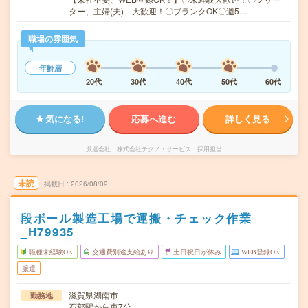
ター、主婦(夫) 大歓迎！〇ブランクOK〇週5…
職場の雰囲気
年齢層
20代
30代
40代
50代
60代
気になる!
応募へ進む
詳しく見る
派遣会社
株式会社テクノ・サービス 採用担当
未読
掲載日
2026/08/09
段ボール製造工場で運搬・チェック作業
_H79935
職種未経験OK
交通費別途支給あり
土日祝日が休み
WEB登録OK
派遣
滋賀県湖南市
勤務地
石部駅から車7分