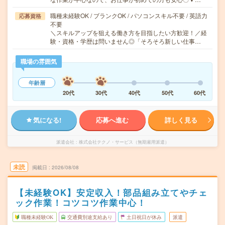
職種未経験OK / ブランクOK / パソコンスキル不要 / 英語力
応募資格
不要
＼スキルアップを狙える働き方を目指したい方歓迎！／経
験・資格・学歴は問いません◎「そろそろ新しい仕事…
職場の雰囲気
年齢層
20代
30代
40代
50代
60代
気になる!
応募へ進む
詳しく見る
派遣会社
株式会社テクノ・サービス（無期雇用派遣）
未読
掲載日
2026/08/08
【未経験OK】安定収入！部品組み立てやチェ
ック作業！コツコツ作業中心！
職種未経験OK
交通費別途支給あり
土日祝日が休み
派遣