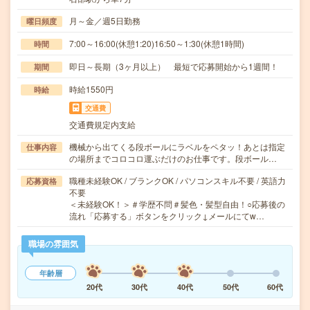
月～金／週5日勤務
曜日頻度
7:00～16:00(休憩1:20)16:50～1:30(休憩1時間)
時間
即日～長期（3ヶ月以上） 最短で応募開始から1週間！
期間
時給1550円
時給
交通費
交通費規定内支給
機械から出てくる段ボールにラベルをペタッ！あとは指定
仕事内容
の場所までコロコロ運ぶだけのお仕事です。段ボール…
職種未経験OK / ブランクOK / パソコンスキル不要 / 英語力
応募資格
不要
＜未経験OK！＞＃学歴不問＃髪色・髪型自由！○応募後の
流れ「応募する」ボタンをクリック↓メールにてw…
職場の雰囲気
年齢層
20代
30代
40代
50代
60代