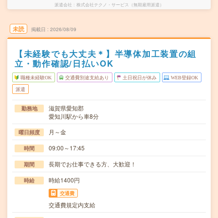
派遣会社
株式会社テクノ・サービス（無期雇用派遣）
未読
掲載日
2026/08/09
【未経験でも大丈夫＊】半導体加工装置の組
立・動作確認/日払いOK
職種未経験OK
交通費別途支給あり
土日祝日が休み
WEB登録OK
派遣
滋賀県愛知郡
勤務地
愛知川駅から車8分
月～金
曜日頻度
09:00～17:45
時間
長期でお仕事できる方、大歓迎！
期間
時給1400円
時給
交通費
交通費規定内支給