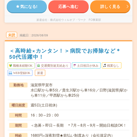
気になる!
応募へ進む
詳しく見る
派遣会社
株式会社ウィルオブ・ワーク FO事業部
未読
掲載日
2026/08/09
＜高時給×カンタン！＞病院でお掃除など＊
50代活躍中！
職種未経験OK
交通費別途支給あり
土日祝日が休み
残業なし
WEB登録OK
派遣
滋賀県甲賀市
勤務地
水口駅から車5分／貴生川駅から車16分／日野(滋賀県)駅か
ら車11分／甲西駅から車25分
週5日(土日祝休)
曜日頻度
16：30～23：00
時間
＜急募＞即日～長期 ＊7月～8月～9月～開始日相談OK！
期間
1680円+深夜割増★前払い制度あり（会社規定内）
時給