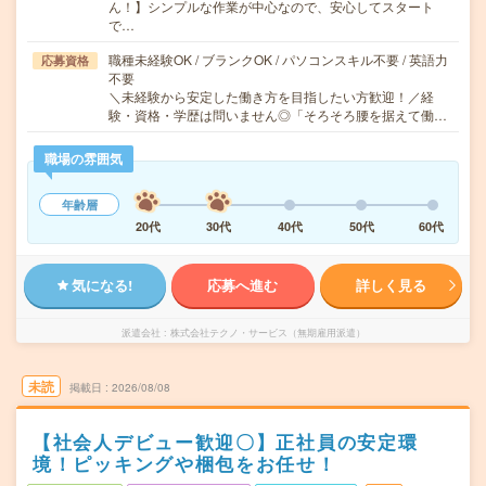
ん！】シンプルな作業が中心なので、安心してスタート
で…
職種未経験OK / ブランクOK / パソコンスキル不要 / 英語力
応募資格
不要
＼未経験から安定した働き方を目指したい方歓迎！／経
験・資格・学歴は問いません◎「そろそろ腰を据えて働…
職場の雰囲気
年齢層
20代
30代
40代
50代
60代
気になる!
応募へ進む
詳しく見る
派遣会社
株式会社テクノ・サービス（無期雇用派遣）
未読
掲載日
2026/08/08
【社会人デビュー歓迎〇】正社員の安定環
境！ピッキングや梱包をお任せ！