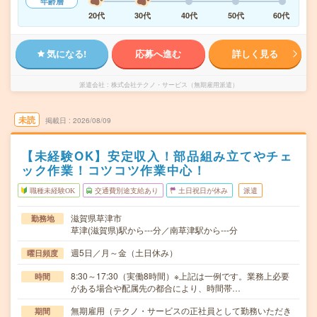
年齢層
20代
30代
40代
50代
60代
気になる!
応募へ進む
詳しく見る
派遣会社
株式会社テクノ・サービス（無期雇用派遣）
未読
掲載日
2026/08/09
【未経験OK】安定収入！部品組み立てやチェ
ック作業！コツコツ作業中心！
職種未経験OK
交通費別途支給あり
土日祝日が休み
派遣
滋賀県草津市
勤務地
草津(滋賀県)駅から---分／南草津駅から---分
週5日／月～金（土日休み）
曜日頻度
8:30～17:30（実働8時間）※上記は一例です。業務上必要
時間
がある場合や配属先の都合により、時間帯…
無期雇用（テクノ・サービスの正社員として勤務いただき
期間