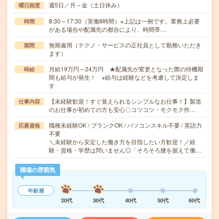
週5日／月～金（土日休み）
曜日頻度
8:30～17:30（実働8時間）※上記は一例です。業務上必要
時間
がある場合や配属先の都合により、時間帯…
無期雇用（テクノ・サービスの正社員として勤務いただき
期間
ます）
月給19万円～24万円 ★配属先が変更となった際の待機期
時給
間も給与が発生！ ※給与は経験などを考慮して決定しま
す
【未経験歓迎！すぐ覚えられるシンプルなお仕事！】製造
仕事内容
のお仕事が初めての方も安心〇コツコツ・モクモク作…
職種未経験OK / ブランクOK / パソコンスキル不要 / 英語力
応募資格
不要
＼未経験から安定した働き方を目指したい方歓迎！／経
験・資格・学歴は問いません◎「そろそろ腰を据えて働…
職場の雰囲気
年齢層
20代
30代
40代
50代
60代