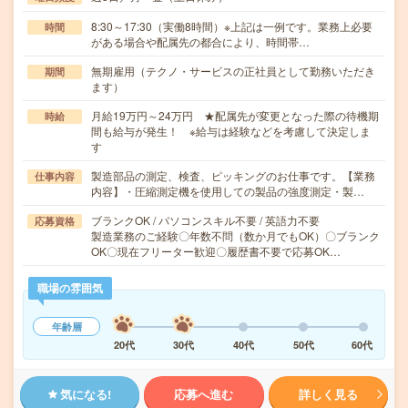
8:30～17:30（実働8時間）※上記は一例です。業務上必要
時間
がある場合や配属先の都合により、時間帯…
無期雇用（テクノ・サービスの正社員として勤務いただき
期間
ます）
月給19万円～24万円 ★配属先が変更となった際の待機期
時給
間も給与が発生！ ※給与は経験などを考慮して決定しま
す
製造部品の測定、検査、ピッキングのお仕事です。【業務
仕事内容
内容】・圧縮測定機を使用しての製品の強度測定・製…
ブランクOK / パソコンスキル不要 / 英語力不要
応募資格
製造業務のご経験〇年数不問（数か月でもOK）〇ブランク
OK〇現在フリーター歓迎〇履歴書不要で応募OK…
職場の雰囲気
年齢層
20代
30代
40代
50代
60代
気になる!
応募へ進む
詳しく見る