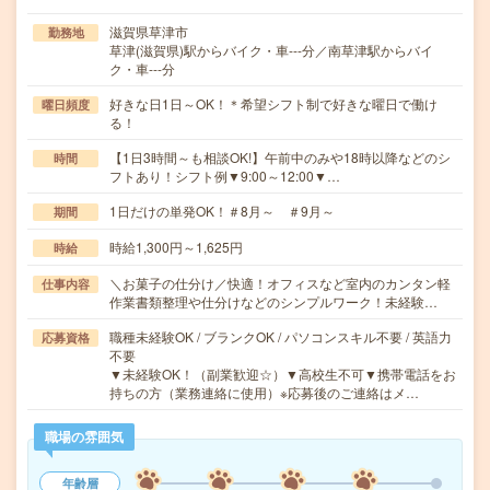
滋賀県草津市
勤務地
草津(滋賀県)駅からバイク・車---分／南草津駅からバイ
ク・車---分
好きな日1日～OK！＊希望シフト制で好きな曜日で働け
曜日頻度
る！
【1日3時間～も相談OK!】午前中のみや18時以降などのシ
時間
フトあり！シフト例▼9:00～12:00▼…
1日だけの単発OK！＃8月～ ＃9月～
期間
時給1,300円～1,625円
時給
＼お菓子の仕分け／快適！オフィスなど室内のカンタン軽
仕事内容
作業書類整理や仕分けなどのシンプルワーク！未経験…
職種未経験OK / ブランクOK / パソコンスキル不要 / 英語力
応募資格
不要
▼未経験OK！（副業歓迎☆）▼高校生不可▼携帯電話をお
持ちの方（業務連絡に使用）※応募後のご連絡はメ…
職場の雰囲気
年齢層