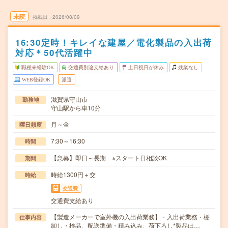
未読
掲載日
2026/08/09
16:30定時！キレイな建屋／電化製品の入出荷
対応＊50代活躍中
職種未経験OK
交通費別途支給あり
土日祝日が休み
残業なし
WEB登録OK
派遣
滋賀県守山市
勤務地
守山駅から車10分
月～金
曜日頻度
7:30～16:30
時間
【急募】即日～長期 ※スタート日相談OK
期間
時給1300円＋交
時給
交通費
交通費支給あり
【製造メーカーで室外機の入出荷業務】・入出荷業務・棚
仕事内容
卸し・検品、配送準備・積み込み、荷下ろし*製品は…