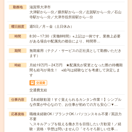
滋賀県大津市
勤務地
大津駅から---分／膳所駅から---分／志賀駅から---分／石山
寺駅から---分／大津市役所前駅から---分
週5日／月～金（土日休み）
曜日頻度
8:30～17:30（実働8時間）※上記は一例です。業務上必要
時間
がある場合や配属先の都合により、時間帯…
無期雇用（テクノ・サービスの正社員として勤務いただき
期間
ます）
月給19万円～24万円 ★配属先が変更となった際の待機期
時給
間も給与が発生！ ※給与は経験などを考慮して決定しま
す
交通費
交通費支給
【未経験歓迎！すぐ覚えられるカンタン作業！】シンプル
仕事内容
な作業が中心なので、お仕事が初めての方も安心〇▼…
職種未経験OK / ブランクOK / パソコンスキル不要 / 英語力
応募資格
不要
＼スキルアップを狙える働き方を目指したい方歓迎！／経
験・資格・学歴は問いません◎「そろそろ新しい仕事…