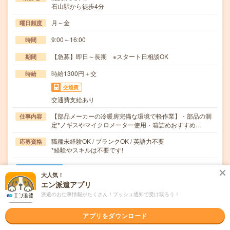
石山駅から徒歩4分
月～金
曜日頻度
9:00～16:00
時間
【急募】即日～長期 ※スタート日相談OK
期間
時給1300円＋交
時給
交通費
交通費支給あり
【部品メーカーの冷暖房完備な環境で軽作業】・部品の測
仕事内容
定*ノギスやマイクロメーター使用・箱詰めおすすめ…
職種未経験OK / ブランクOK / 英語力不要
応募資格
*経験やスキルは不要です!
職場の雰囲気
大人気！
エン派遣アプリ
年齢層
派遣のお仕事情報がたくさん！プッシュ通知で受け取ろう！
20代
30代
40代
50代
60代
アプリをダウンロード
職場の様子
活気がある
しずか