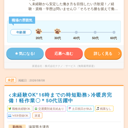
＼未経験から安定した働き方を目指したい方歓迎！／経
験・資格・学歴は問いません◎「そろそろ腰を据えて働…
職場の雰囲気
年齢層
20代
30代
40代
50代
60代
気になる!
応募へ進む
詳しく見る
派遣会社
株式会社テクノ・サービス（無期雇用派遣）
未読
掲載日
2026/08/08
<未経験OK*16時までの時短勤務>冷暖房完
備！軽作業〇＊50代活躍中
職種未経験OK
交通費別途支給あり
土日祝日が休み
残業なし
WEB登録OK
派遣
滋賀県大津市
勤務地