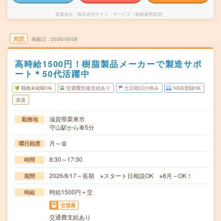
派遣会社
株式会社テクノ・サービス（無期雇用派遣）
未読
掲載日
2026/08/08
高時給1500円！樹脂製品メーカーで製造サポ
ート＊50代活躍中
職種未経験OK
交通費別途支給あり
土日祝日が休み
WEB登録OK
派遣
滋賀県栗東市
勤務地
守山駅から車5分
月～金
曜日頻度
8:30～17:30
時間
2026/8/17～長期 ※スタート日相談OK ※8月～OK！
期間
時給1500円＋交
時給
交通費
交通費支給あり