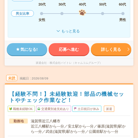
20代
30代
40代
50代
60代
男女比率
女性
男性
もっと見る
気になる!
応募へ進む
詳しく見る
派遣会社
株式会社バイトレ（キャムコムグループ）
未読
掲載日
2026/08/09
【経験不問！】未経験歓迎！部品の機械セッ
トやチェック作業など！
職種未経験OK
交通費別途支給あり
土日祝日が休み
派遣
滋賀県近江八幡市
勤務地
近江八幡駅から---分／安土駅から---分／篠原(滋賀県)駅か
ら---分／武佐(滋賀県)駅から---分／公園前駅から---分