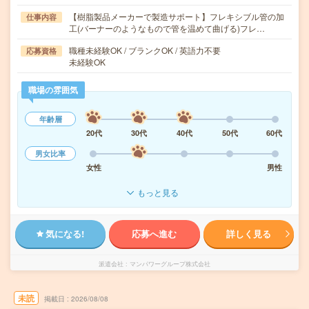
【樹脂製品メーカーで製造サポート】フレキシブル管の加
仕事内容
工(バーナーのようなもので管を温めて曲げる)フレ…
職種未経験OK / ブランクOK / 英語力不要
応募資格
未経験OK
職場の雰囲気
年齢層
20代
30代
40代
50代
60代
男女比率
女性
男性
もっと見る
気になる!
応募へ進む
詳しく見る
派遣会社
マンパワーグループ株式会社
未読
掲載日
2026/08/08