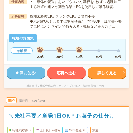
・半導体の製造においてウエハや基板を1枚ずつ処理加工
仕事内容
する装置の組立や調整作業・PCを使用して動作確認…
職種未経験OK / ブランクOK / 英語力不要
応募資格
◆未経験OK！〇まずは事前登録だけでもOK！履歴書不要
で気軽にオンライン登録★氏名・職種などを入力す…
職場の雰囲気
年齢層
20代
30代
40代
50代
60代
気になる!
応募へ進む
詳しく見る
派遣会社
株式会社綜合キャリアオプション 製造事業部（全国）
未読
掲載日
2026/08/09
＼来社不要／単発1日OK＊お菓子の仕分け
職種未経験OK
土日祝日が休み
WEB登録OK
派遣