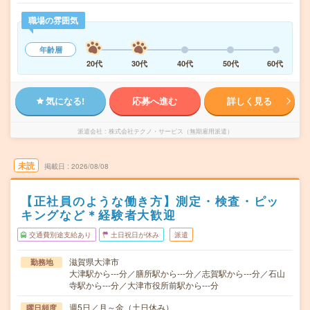
職場の雰囲気
年齢層
20代
30代
40代
50代
60代
気になる!
応募へ進む
詳しく見る
派遣会社
株式会社テクノ・サービス（無期雇用派遣）
未読
掲載日
2026/08/08
【正社員のような働き方】測定・検査・ピッ
キングなど＊経験者大歓迎
交通費別途支給あり
土日祝日が休み
派遣
滋賀県大津市
勤務地
大津駅から---分／膳所駅から---分／志賀駅から---分／石山
寺駅から---分／大津市役所前駅から---分
週5日／月～金（土日休み）
曜日頻度