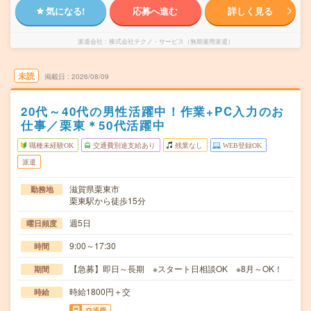
気になる!
応募へ進む
詳しく見る
派遣会社
株式会社テクノ・サービス（無期雇用派遣）
未読
掲載日
2026/08/09
20代～40代の男性活躍中！作業+PC入力のお
仕事／栗東＊50代活躍中
職種未経験OK
交通費別途支給あり
残業なし
WEB登録OK
派遣
滋賀県栗東市
勤務地
栗東駅から徒歩15分
週5日
曜日頻度
9:00～17:30
時間
【急募】即日～長期 ※スタート日相談OK ※8月～OK！
期間
時給1800円＋交
時給
交通費