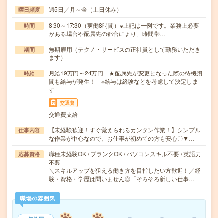
週5日／月～金（土日休み）
曜日頻度
8:30～17:30（実働8時間）※上記は一例です。業務上必要
時間
がある場合や配属先の都合により、時間帯…
無期雇用（テクノ・サービスの正社員として勤務いただき
期間
ます）
月給19万円～24万円 ★配属先が変更となった際の待機期
時給
間も給与が発生！ ※給与は経験などを考慮して決定しま
す
交通費
交通費支給
【未経験歓迎！すぐ覚えられるカンタン作業！】シンプル
仕事内容
な作業が中心なので、お仕事が初めての方も安心〇▼…
職種未経験OK / ブランクOK / パソコンスキル不要 / 英語力
応募資格
不要
＼スキルアップを狙える働き方を目指したい方歓迎！／経
験・資格・学歴は問いません◎「そろそろ新しい仕事…
職場の雰囲気