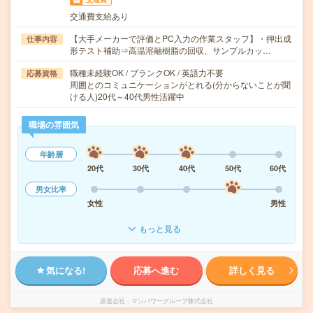
交通費支給あり
【大手メーカーで評価とPC入力の作業スタッフ】・押出成
仕事内容
形テスト補助⇒高温溶融樹脂の回収、サンプルカッ…
職種未経験OK / ブランクOK / 英語力不要
応募資格
周囲とのコミュニケーションがとれる(分からないことが聞
ける人)20代～40代男性活躍中
職場の雰囲気
年齢層
20代
30代
40代
50代
60代
男女比率
女性
男性
もっと見る
気になる!
応募へ進む
詳しく見る
派遣会社
マンパワーグループ株式会社