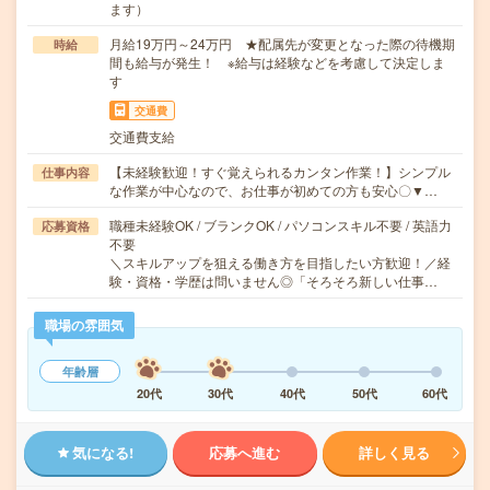
ます）
月給19万円～24万円 ★配属先が変更となった際の待機期
時給
間も給与が発生！ ※給与は経験などを考慮して決定しま
す
交通費
交通費支給
【未経験歓迎！すぐ覚えられるカンタン作業！】シンプル
仕事内容
な作業が中心なので、お仕事が初めての方も安心〇▼…
職種未経験OK / ブランクOK / パソコンスキル不要 / 英語力
応募資格
不要
＼スキルアップを狙える働き方を目指したい方歓迎！／経
験・資格・学歴は問いません◎「そろそろ新しい仕事…
職場の雰囲気
年齢層
20代
30代
40代
50代
60代
気になる!
応募へ進む
詳しく見る