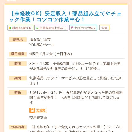
【未経験OK】安定収入！部品組み立てやチェ
ック作業！コツコツ作業中心！
職種未経験OK
交通費別途支給あり
土日祝日が休み
派遣
滋賀県守山市
勤務地
守山駅から---分
週5日／月～金（土日休み）
曜日頻度
8:30～17:30（実働8時間）※上記は一例です。業務上必要
時間
がある場合や配属先の都合により、時間帯…
無期雇用（テクノ・サービスの正社員として勤務いただき
期間
ます）
月給19万円～24万円 ★配属先が変更となった際の待機期
時給
間も給与が発生！ ※給与は経験などを考慮して決定しま
す
交通費
交通費支給
【未経験歓迎！すぐ覚えられるカンタン作業！】シンプル
仕事内容
な作業が中心なので、お仕事が初めての方も安心〇▼…