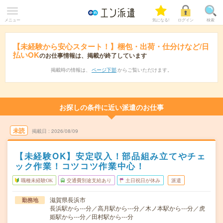
メニュー
気になる!
ログイン
検索
【未経験から安心スタート！】梱包・出荷・仕分けなど/日
払いOK
のお仕事情報は、掲載が終了しています
掲載時の情報は、
ページ下部
からご覧いただけます。
お探しの条件に近い派遣のお仕事
未読
掲載日
2026/08/09
【未経験OK】安定収入！部品組み立てやチェ
ック作業！コツコツ作業中心！
職種未経験OK
交通費別途支給あり
土日祝日が休み
派遣
滋賀県長浜市
勤務地
長浜駅から---分／高月駅から---分／木ノ本駅から---分／虎
姫駅から---分／田村駅から---分