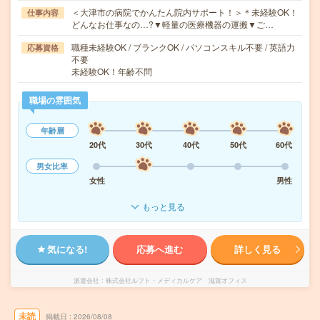
＜大津市の病院でかんたん院内サポート！＞＊未経験OK！
仕事内容
どんなお仕事なの…?▼軽量の医療機器の運搬▼ご…
職種未経験OK / ブランクOK / パソコンスキル不要 / 英語力
応募資格
不要
未経験OK！年齢不問
職場の雰囲気
年齢層
20代
30代
40代
50代
60代
男女比率
女性
男性
もっと見る
気になる!
応募へ進む
詳しく見る
派遣会社
株式会社ルフト・メディカルケア 滋賀オフィス
未読
掲載日
2026/08/08