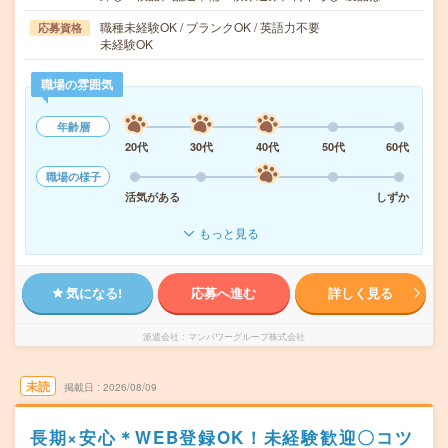
職種未経験OK / ブランクOK / 英語力不要
応募資格
未経験OK
職場の雰囲気
年齢層
20代
30代
40代
50代
60代
職場の様子
活気がある
しずか
もっと見る
気になる!
応募へ進む
詳しく見る
派遣会社
マンパワーグループ株式会社
未読
掲載日
2026/08/09
長期×安心＊WEB登録OK！未経験歓迎〇コツ