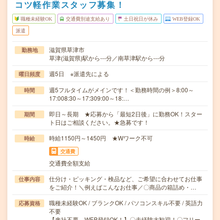
コツ軽作業スタッフ募集！
職種未経験OK
交通費別途支給あり
土日祝日が休み
WEB登録OK
派遣
滋賀県草津市
勤務地
草津(滋賀県)駅から---分／南草津駅から---分
週5日 ※派遣先による
曜日頻度
週5フルタイムがメインです！＜勤務時間の例＞8:00～
時間
17:008:30～17:309:00～18:…
即日～長期 ★応募から「最短2日後」に勤務OK！スター
期間
ト日はご相談ください。★急募です！
時給1150円～1450円 ★Wワーク不可
時給
交通費
交通費全額支給
仕分け・ピッキング・検品など、ご希望に合わせてお仕事
仕事内容
をご紹介！＼例えばこんなお仕事／〇商品の箱詰め・…
職種未経験OK / ブランクOK / パソコンスキル不要 / 英語力
応募資格
不要
【来社不要、WEB登録OK！】〇未経験大歓迎！〇フリー