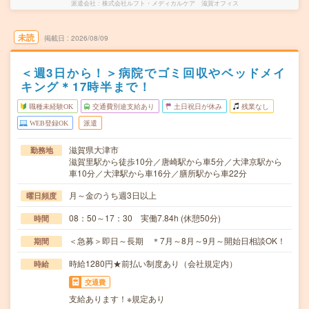
派遣会社
株式会社ルフト・メディカルケア 滋賀オフィス
未読
掲載日
2026/08/09
＜週3日から！＞病院でゴミ回収やベッドメイ
キング＊17時半まで！
職種未経験OK
交通費別途支給あり
土日祝日が休み
残業なし
WEB登録OK
派遣
滋賀県大津市
勤務地
滋賀里駅から徒歩10分／唐崎駅から車5分／大津京駅から
車10分／大津駅から車16分／膳所駅から車22分
月～金のうち週3日以上
曜日頻度
08：50～17：30 実働7.84h (休憩50分)
時間
＜急募＞即日～長期 ＊7月～8月～9月～開始日相談OK！
期間
時給1280円★前払い制度あり（会社規定内）
時給
交通費
支給あります！※規定あり