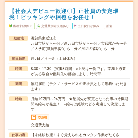
【社会人デビュー歓迎〇】正社員の安定環
境！ピッキングや梱包をお任せ！
職種未経験OK
交通費別途支給あり
土日祝日が休み
派遣
滋賀県東近江市
勤務地
八日市駅から---分／新八日市駅から---分／市辺駅から---分
／大学前(滋賀県)駅から---分／河辺の森駅から---分
週5日／月～金（土日休み）
曜日頻度
8:30～17:30（実働8時間）※上記は一例です。業務上必要
時間
がある場合や配属先の都合により、時間帯…
無期雇用（テクノ・サービスの正社員として勤務いただき
期間
ます）
月給19万円～24万円 ★配属先が変更となった際の待機期
時給
間も給与が発生！ ※給与は経験などを考慮して決定しま
す
交通費
交通費支給
【未経験歓迎！すぐ覚えられるカンタン作業がたくさ
仕事内容