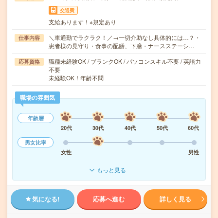
交通費
支給あります！※規定あり
＼車通勤でラクラク！／→一切介助なし具体的には…？・
仕事内容
患者様の見守り・食事の配膳、下膳・ナースステーシ…
職種未経験OK / ブランクOK / パソコンスキル不要 / 英語力
応募資格
不要
未経験OK！年齢不問
職場の雰囲気
年齢層
20代
30代
40代
50代
60代
男女比率
女性
男性
もっと見る
気になる!
応募へ進む
詳しく見る