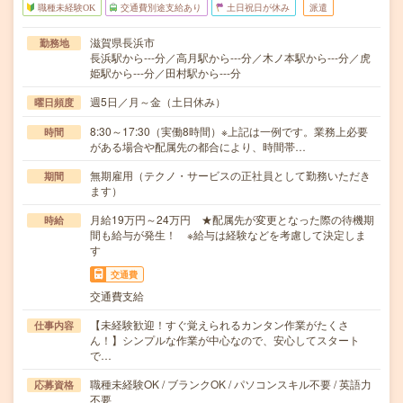
職種未経験OK
交通費別途支給あり
土日祝日が休み
派遣
滋賀県長浜市
勤務地
長浜駅から---分／高月駅から---分／木ノ本駅から---分／虎
姫駅から---分／田村駅から---分
週5日／月～金（土日休み）
曜日頻度
8:30～17:30（実働8時間）※上記は一例です。業務上必要
時間
がある場合や配属先の都合により、時間帯…
無期雇用（テクノ・サービスの正社員として勤務いただき
期間
ます）
月給19万円～24万円 ★配属先が変更となった際の待機期
時給
間も給与が発生！ ※給与は経験などを考慮して決定しま
す
交通費
交通費支給
【未経験歓迎！すぐ覚えられるカンタン作業がたくさ
仕事内容
ん！】シンプルな作業が中心なので、安心してスタート
で…
職種未経験OK / ブランクOK / パソコンスキル不要 / 英語力
応募資格
不要