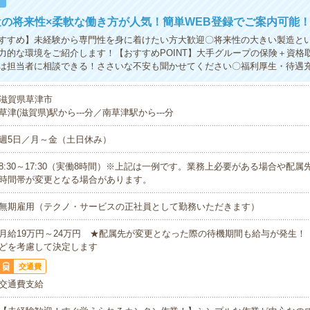
！
の将来性×柔軟な働き方が人気！簡単WEB登録でご案内可能
すすめ】未経験から専門性を身に着けたい方大歓迎〇将来性の大きい製造と
力的な環境をご紹介します！【おすすめPOINT】大手グループの保険＋資格
は担当者に相談できる！ささいな不安も聞かせてください〇福利厚生・待遇
滋賀県草津市
草津(滋賀県)駅から---分／南草津駅から---分
週5日／月～金（土日休み）
8:30～17:30（実働8時間）※上記は一例です。業務上必要がある場合や配
時間帯が変更となる場合があります。
無期雇用（テクノ・サービスの正社員として勤務いただきます）
月給19万円～24万円 ★配属先が変更となった際の待機期間も給与が発生！
どを考慮して決定します
交通費
交通費支給