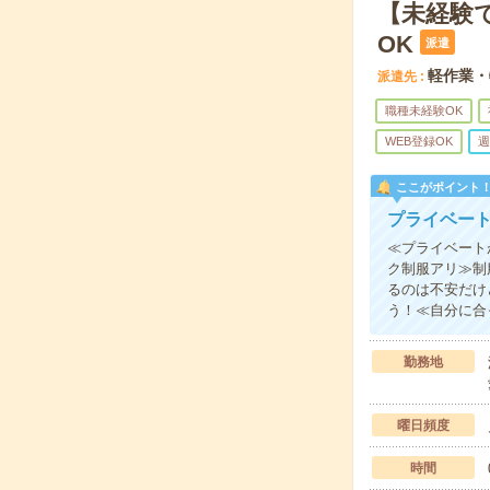
【未経験
OK
派遣
軽作業・
派遣先
職種未経験OK
WEB登録OK
週
ここがポイント
プライベー
≪プライベート
ク制服アリ≫制
るのは不安だけ
う！≪自分に合
勤務地
曜日頻度
時間