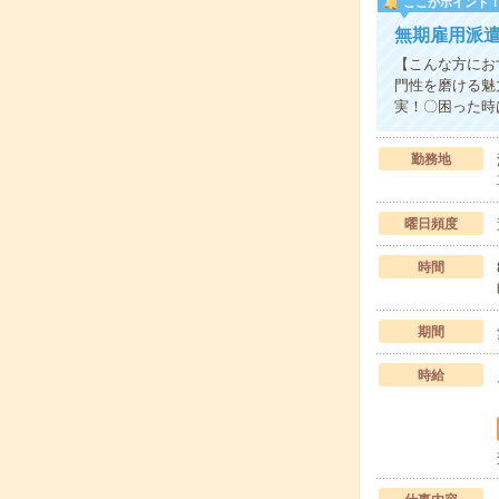
ここがポイント
無期雇用派遣
【こんな方にお
門性を磨ける魅
実！〇困った時
勤務地
曜日頻度
時間
期間
時給