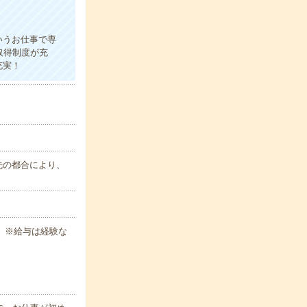
！
いうお仕事で専
取得制度が充
充実！
属先の都合により、
 ※給与は経験な