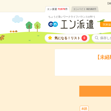
【未
エン派遣
71570
件
エンバイト
82182
件
ちょうど良いワークライフバランスが叶う
関東版
気になる！リスト
0
保存し
【未経
未読