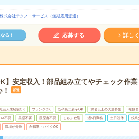
株式会社テクノ・サービス（無期雇用派遣）
応募する
詳し
になる！
OK】安定収入！部品組み立てやチェック作業
心！
派遣
社会人未経験OK
ブランクOK
既卒第二新卒OK
10名以上の大量募集
複数名
OA不要
英語不要
履歴書不要
しゅふ歓迎
週5日勤務
土日祝休
残業
職場が分煙
自転車・バイクOK