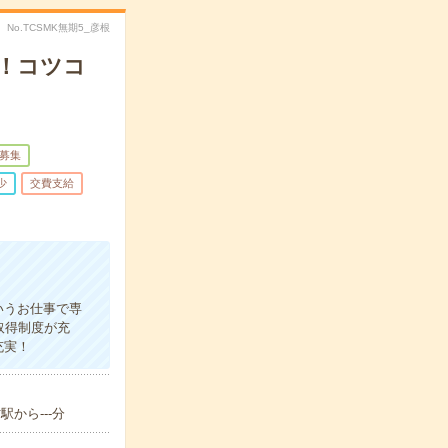
No.TCSMK無期5_彦根
！コツコ
募集
少
交費支給
！
いうお仕事で専
取得制度が充
充実！
駅から---分