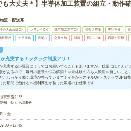
でも大丈夫＊】半導体加工装置の組立・動作確
物流・配送系
社会人未経験OK
ブランクOK
既卒第二新卒OK
複数名募集
英語不要
履
5日勤務
土日祝休
残業少
交費支給
制服
日払いOK
職場が禁煙
！
トが充実する！ラクラク制服アリ！
が充実する≫場合によってはお願いすることもありますが、残業はほとんど
服があるので、毎日の服装の悩み解消！≪未経験の方も大歓迎≫新しいこと
ど、しっかり働く環境が整っています！イチからスキルUP・ステップUP目
った期間で働ける≫福利厚生が整った派遣のお仕事です！
滋賀県愛知郡
愛知川駅から車8分
月～金
09:00～17:45