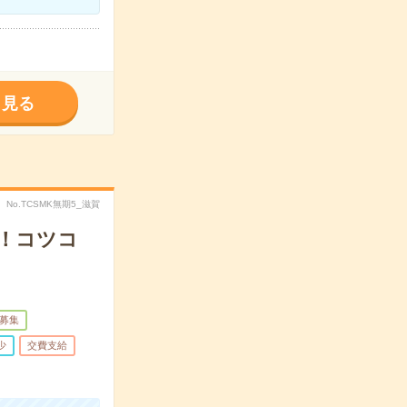
く見る
No.TCSMK無期5_滋賀
！コツコ
募集
少
交費支給