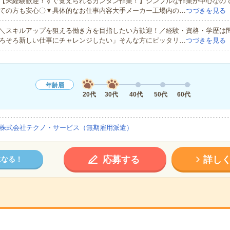
【未経験歓迎！すぐ覚えられるカンタン作業！】シンプルな作業が中心なの
ての方も安心〇▼具体的なお仕事内容大手メーカー工場内の…
つづきを見る
＼スキルアップを狙える働き方を目指したい方歓迎！／経験・資格・学歴は
ろそろ新しい仕事にチャレンジしたい」そんな方にピッタリ…
つづきを見る
年齢層
20代
30代
40代
50代
60代
株式会社テクノ・サービス（無期雇用派遣）
応募する
詳し
になる！