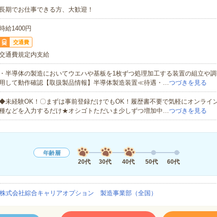
長期でお仕事できる方、大歓迎！
時給1400円
交通費
交通費規定内支給
・半導体の製造においてウエハや基板を1枚ずつ処理加工する装置の組立や調
用して動作確認【取扱製品情報】半導体製造装置≪待遇・…
つづきを見る
◆未経験OK！〇まずは事前登録だけでもOK！履歴書不要で気軽にオンライ
種などを入力するだけ★オシゴトただいま少しずつ増加中…
つづきを見る
年齢層
20代
30代
40代
50代
60代
株式会社綜合キャリアオプション 製造事業部（全国）