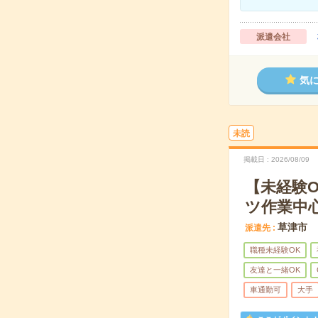
派遣会社
気
未読
掲載日
2026/08/09
【未経験
ツ作業中
草津市
派遣先
職種未経験OK
友達と一緒OK
車通勤可
大手