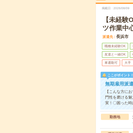
掲載日
2026/08/09
【未経験
ツ作業中
長浜市
派遣先
職種未経験OK
友達と一緒OK
車通勤可
大手
ここがポイント
無期雇用派遣
【こんな方にお
門性を磨ける魅
実！〇困った時
勤務地