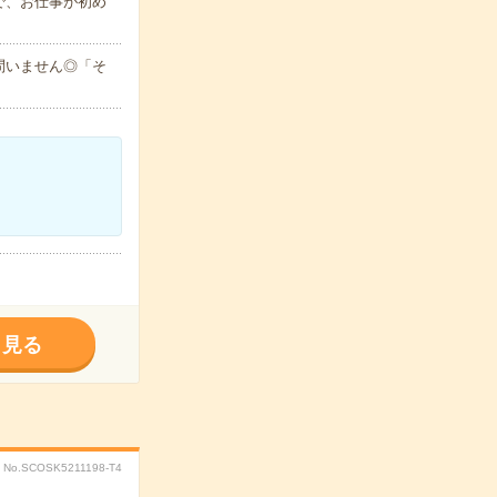
で、お仕事が初め
問いません◎「そ
く見る
No.SCOSK5211198-T4