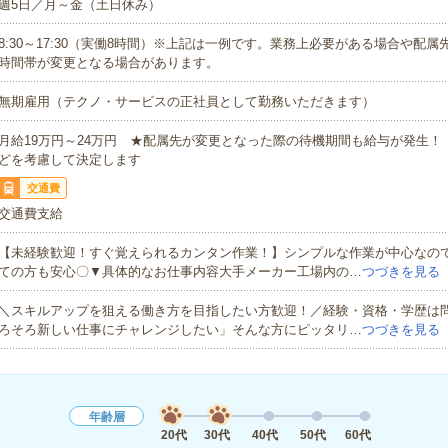
週5日／月～金（土日休み）
8:30～17:30（実働8時間）※上記は一例です。業務上必要がある場合や配
時間帯が変更となる場合があります。
無期雇用（テクノ・サービスの正社員として勤務いただきます）
月給19万円～24万円 ★配属先が変更となった際の待機期間も給与が発生！
どを考慮して決定します
交通費
交通費支給
【未経験歓迎！すぐ覚えられるカンタン作業！】シンプルな作業が中心なの
ての方も安心〇▼具体的なお仕事内容大手メーカー工場内の…
つづきを見る
＼スキルアップを狙える働き方を目指したい方歓迎！／経験・資格・学歴は
ろそろ新しい仕事にチャレンジしたい」そんな方にピッタリ…
つづきを見る
年齢層
20代
30代
40代
50代
60代