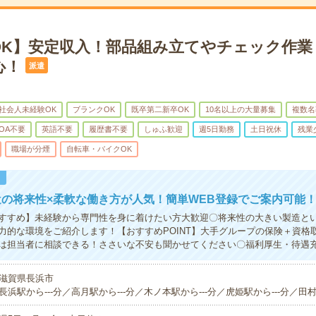
OK】安定収入！部品組み立てやチェック作業
心！
派遣
社会人未経験OK
ブランクOK
既卒第二新卒OK
10名以上の大量募集
複数名
OA不要
英語不要
履歴書不要
しゅふ歓迎
週5日勤務
土日祝休
残業
職場が分煙
自転車・バイクOK
！
の将来性×柔軟な働き方が人気！簡単WEB登録でご案内可能
すすめ】未経験から専門性を身に着けたい方大歓迎〇将来性の大きい製造と
力的な環境をご紹介します！【おすすめPOINT】大手グループの保険＋資格
は担当者に相談できる！ささいな不安も聞かせてください〇福利厚生・待遇
滋賀県長浜市
長浜駅から---分／高月駅から---分／木ノ本駅から---分／虎姫駅から---分／田村