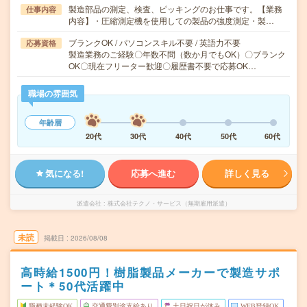
製造部品の測定、検査、ピッキングのお仕事です。【業務
仕事内容
内容】・圧縮測定機を使用しての製品の強度測定・製…
ブランクOK / パソコンスキル不要 / 英語力不要
応募資格
製造業務のご経験〇年数不問（数か月でもOK）〇ブランク
OK〇現在フリーター歓迎〇履歴書不要で応募OK…
職場の雰囲気
年齢層
20代
30代
40代
50代
60代
気になる!
応募へ進む
詳しく見る
派遣会社
株式会社テクノ・サービス（無期雇用派遣）
未読
掲載日
2026/08/08
高時給1500円！樹脂製品メーカーで製造サポ
ート＊50代活躍中
職種未経験OK
交通費別途支給あり
土日祝日が休み
WEB登録OK