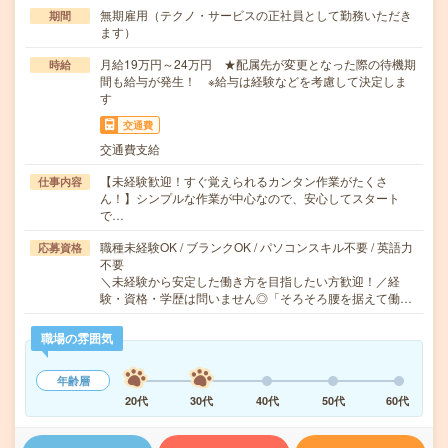
無期雇用（テクノ・サービスの正社員として勤務いただき
期間
ます）
月給19万円～24万円 ★配属先が変更となった際の待機期
時給
間も給与が発生！ ※給与は経験などを考慮して決定しま
す
交通費
交通費支給
【未経験歓迎！すぐ覚えられるカンタン作業がたくさ
仕事内容
ん！】シンプルな作業が中心なので、安心してスタート
で…
職種未経験OK / ブランクOK / パソコンスキル不要 / 英語力
応募資格
不要
＼未経験から安定した働き方を目指したい方歓迎！／経
験・資格・学歴は問いません◎「そろそろ腰を据えて働…
職場の雰囲気
年齢層
20代
30代
40代
50代
60代