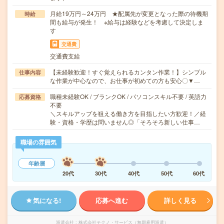
月給19万円～24万円 ★配属先が変更となった際の待機期
時給
間も給与が発生！ ※給与は経験などを考慮して決定しま
す
交通費
交通費支給
【未経験歓迎！すぐ覚えられるカンタン作業！】シンプル
仕事内容
な作業が中心なので、お仕事が初めての方も安心〇▼…
職種未経験OK / ブランクOK / パソコンスキル不要 / 英語力
応募資格
不要
＼スキルアップを狙える働き方を目指したい方歓迎！／経
験・資格・学歴は問いません◎「そろそろ新しい仕事…
職場の雰囲気
年齢層
20代
30代
40代
50代
60代
気になる!
応募へ進む
詳しく見る
派遣会社
株式会社テクノ・サービス（無期雇用派遣）