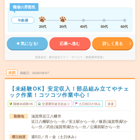
職場の雰囲気
年齢層
20代
30代
40代
50代
60代
気になる!
応募へ進む
詳しく見る
派遣会社
株式会社テクノ・サービス（無期雇用派遣）
未読
掲載日
2026/08/07
【未経験OK】安定収入！部品組み立てやチェ
ック作業！コツコツ作業中心！
職種未経験OK
交通費別途支給あり
土日祝日が休み
派遣
滋賀県近江八幡市
勤務地
近江八幡駅から---分／安土駅から---分／篠原(滋賀県)駅か
ら---分／武佐(滋賀県)駅から---分／公園前駅から---分
週5日／月～金（土日休み）
曜日頻度