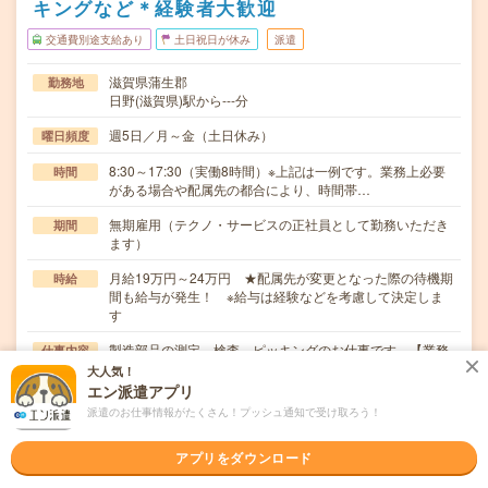
キングなど＊経験者大歓迎
交通費別途支給あり
土日祝日が休み
派遣
滋賀県蒲生郡
勤務地
日野(滋賀県)駅から---分
週5日／月～金（土日休み）
曜日頻度
8:30～17:30（実働8時間）※上記は一例です。業務上必要
時間
がある場合や配属先の都合により、時間帯…
無期雇用（テクノ・サービスの正社員として勤務いただき
期間
ます）
月給19万円～24万円 ★配属先が変更となった際の待機期
時給
間も給与が発生！ ※給与は経験などを考慮して決定しま
す
製造部品の測定、検査、ピッキングのお仕事です。【業務
仕事内容
内容】・圧縮測定機を使用しての製品の強度測定・製…
大人気！
エン派遣アプリ
ブランクOK / パソコンスキル不要 / 英語力不要
応募資格
派遣のお仕事情報がたくさん！プッシュ通知で受け取ろう！
製造業務のご経験〇年数不問（数か月でもOK）〇ブランク
OK〇現在フリーター歓迎〇履歴書不要で応募OK…
アプリをダウンロード
職場の雰囲気