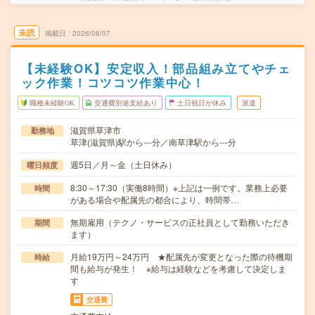
未読
掲載日
2026/08/07
【未経験OK】安定収入！部品組み立てやチェ
ック作業！コツコツ作業中心！
職種未経験OK
交通費別途支給あり
土日祝日が休み
派遣
滋賀県草津市
勤務地
草津(滋賀県)駅から---分／南草津駅から---分
週5日／月～金（土日休み）
曜日頻度
8:30～17:30（実働8時間）※上記は一例です。業務上必要
時間
がある場合や配属先の都合により、時間帯…
無期雇用（テクノ・サービスの正社員として勤務いただき
期間
ます）
月給19万円～24万円 ★配属先が変更となった際の待機期
時給
間も給与が発生！ ※給与は経験などを考慮して決定しま
す
交通費