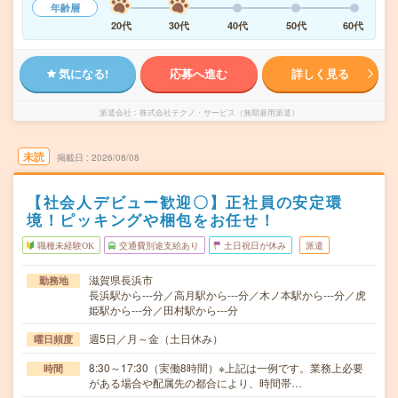
年齢層
20代
30代
40代
50代
60代
気になる!
応募へ進む
詳しく見る
派遣会社
株式会社テクノ・サービス（無期雇用派遣）
未読
掲載日
2026/08/08
【社会人デビュー歓迎〇】正社員の安定環
境！ピッキングや梱包をお任せ！
職種未経験OK
交通費別途支給あり
土日祝日が休み
派遣
滋賀県長浜市
勤務地
長浜駅から---分／高月駅から---分／木ノ本駅から---分／虎
姫駅から---分／田村駅から---分
週5日／月～金（土日休み）
曜日頻度
8:30～17:30（実働8時間）※上記は一例です。業務上必要
時間
がある場合や配属先の都合により、時間帯…