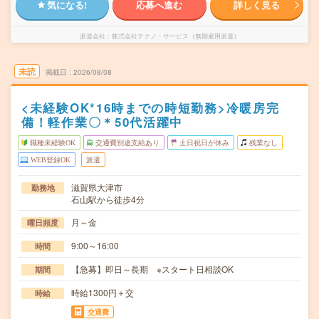
気になる!
応募へ進む
詳しく見る
派遣会社
株式会社テクノ・サービス（無期雇用派遣）
未読
掲載日
2026/08/08
<未経験OK*16時までの時短勤務>冷暖房完
備！軽作業〇＊50代活躍中
職種未経験OK
交通費別途支給あり
土日祝日が休み
残業なし
WEB登録OK
派遣
滋賀県大津市
勤務地
石山駅から徒歩4分
月～金
曜日頻度
9:00～16:00
時間
【急募】即日～長期 ※スタート日相談OK
期間
時給1300円＋交
時給
交通費