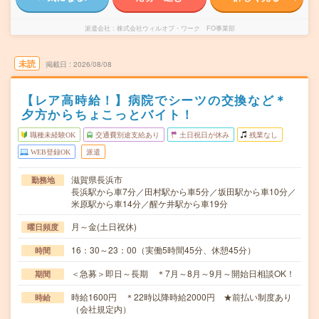
派遣会社
株式会社ウィルオブ・ワーク FO事業部
未読
掲載日
2026/08/08
【レア高時給！】病院でシーツの交換など＊
夕方からちょこっとバイト！
職種未経験OK
交通費別途支給あり
土日祝日が休み
残業なし
WEB登録OK
派遣
滋賀県長浜市
勤務地
長浜駅から車7分／田村駅から車5分／坂田駅から車10分／
米原駅から車14分／醒ケ井駅から車19分
月～金(土日祝休)
曜日頻度
16：30～23：00（実働5時間45分、休憩45分）
時間
＜急募＞即日～長期 ＊7月～8月～9月～開始日相談OK！
期間
時給1600円 ＊22時以降時給2000円 ★前払い制度あり
時給
（会社規定内）