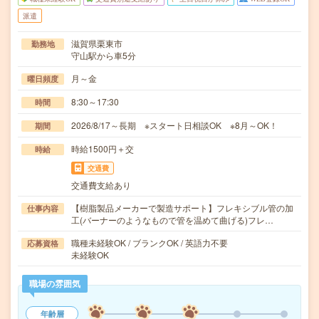
派遣
滋賀県栗東市
勤務地
守山駅から車5分
月～金
曜日頻度
8:30～17:30
時間
2026/8/17～長期 ※スタート日相談OK ※8月～OK！
期間
時給1500円＋交
時給
交通費
交通費支給あり
【樹脂製品メーカーで製造サポート】フレキシブル管の加
仕事内容
工(バーナーのようなもので管を温めて曲げる)フレ…
職種未経験OK / ブランクOK / 英語力不要
応募資格
未経験OK
職場の雰囲気
年齢層