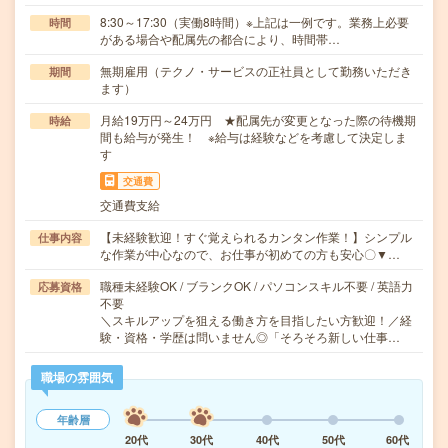
8:30～17:30（実働8時間）※上記は一例です。業務上必要
時間
がある場合や配属先の都合により、時間帯…
無期雇用（テクノ・サービスの正社員として勤務いただき
期間
ます）
月給19万円～24万円 ★配属先が変更となった際の待機期
時給
間も給与が発生！ ※給与は経験などを考慮して決定しま
す
交通費
交通費支給
【未経験歓迎！すぐ覚えられるカンタン作業！】シンプル
仕事内容
な作業が中心なので、お仕事が初めての方も安心〇▼…
職種未経験OK / ブランクOK / パソコンスキル不要 / 英語力
応募資格
不要
＼スキルアップを狙える働き方を目指したい方歓迎！／経
験・資格・学歴は問いません◎「そろそろ新しい仕事…
職場の雰囲気
年齢層
20代
30代
40代
50代
60代