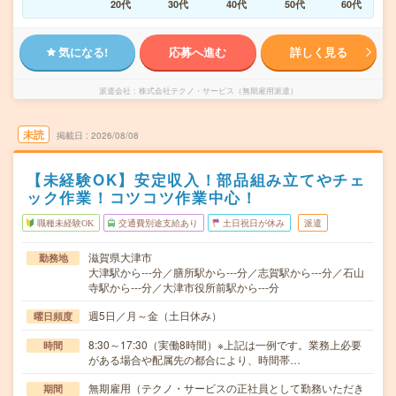
20代
30代
40代
50代
60代
気になる!
応募へ進む
詳しく見る
派遣会社
株式会社テクノ・サービス（無期雇用派遣）
未読
掲載日
2026/08/08
【未経験OK】安定収入！部品組み立てやチェ
ック作業！コツコツ作業中心！
職種未経験OK
交通費別途支給あり
土日祝日が休み
派遣
滋賀県大津市
勤務地
大津駅から---分／膳所駅から---分／志賀駅から---分／石山
寺駅から---分／大津市役所前駅から---分
週5日／月～金（土日休み）
曜日頻度
8:30～17:30（実働8時間）※上記は一例です。業務上必要
時間
がある場合や配属先の都合により、時間帯…
無期雇用（テクノ・サービスの正社員として勤務いただき
期間