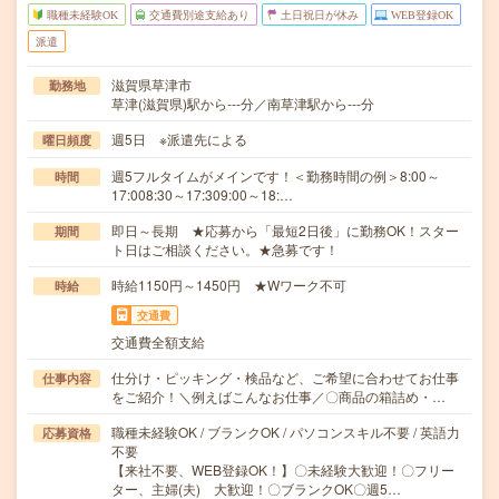
職種未経験OK
交通費別途支給あり
土日祝日が休み
WEB登録OK
派遣
滋賀県草津市
勤務地
草津(滋賀県)駅から---分／南草津駅から---分
週5日 ※派遣先による
曜日頻度
週5フルタイムがメインです！＜勤務時間の例＞8:00～
時間
17:008:30～17:309:00～18:…
即日～長期 ★応募から「最短2日後」に勤務OK！スター
期間
ト日はご相談ください。★急募です！
時給1150円～1450円 ★Wワーク不可
時給
交通費
交通費全額支給
仕分け・ピッキング・検品など、ご希望に合わせてお仕事
仕事内容
をご紹介！＼例えばこんなお仕事／〇商品の箱詰め・…
職種未経験OK / ブランクOK / パソコンスキル不要 / 英語力
応募資格
不要
【来社不要、WEB登録OK！】〇未経験大歓迎！〇フリー
ター、主婦(夫) 大歓迎！〇ブランクOK〇週5…