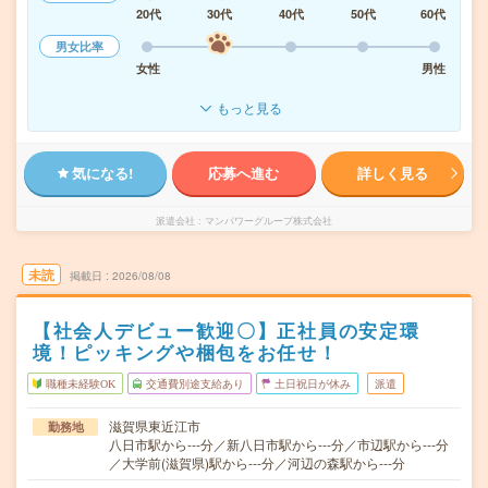
20代
30代
40代
50代
60代
男女比率
女性
男性
もっと見る
気になる!
応募へ進む
詳しく見る
派遣会社
マンパワーグループ株式会社
未読
掲載日
2026/08/08
【社会人デビュー歓迎〇】正社員の安定環
境！ピッキングや梱包をお任せ！
職種未経験OK
交通費別途支給あり
土日祝日が休み
派遣
滋賀県東近江市
勤務地
八日市駅から---分／新八日市駅から---分／市辺駅から---分
／大学前(滋賀県)駅から---分／河辺の森駅から---分