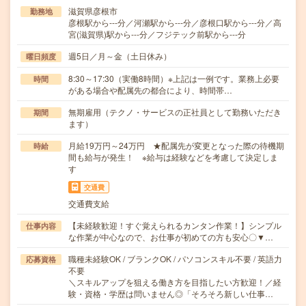
滋賀県彦根市
勤務地
彦根駅から---分／河瀬駅から---分／彦根口駅から---分／高
宮(滋賀県)駅から---分／フジテック前駅から---分
週5日／月～金（土日休み）
曜日頻度
8:30～17:30（実働8時間）※上記は一例です。業務上必要
時間
がある場合や配属先の都合により、時間帯…
無期雇用（テクノ・サービスの正社員として勤務いただき
期間
ます）
月給19万円～24万円 ★配属先が変更となった際の待機期
時給
間も給与が発生！ ※給与は経験などを考慮して決定しま
す
交通費
交通費支給
【未経験歓迎！すぐ覚えられるカンタン作業！】シンプル
仕事内容
な作業が中心なので、お仕事が初めての方も安心〇▼…
職種未経験OK / ブランクOK / パソコンスキル不要 / 英語力
応募資格
不要
＼スキルアップを狙える働き方を目指したい方歓迎！／経
験・資格・学歴は問いません◎「そろそろ新しい仕事…