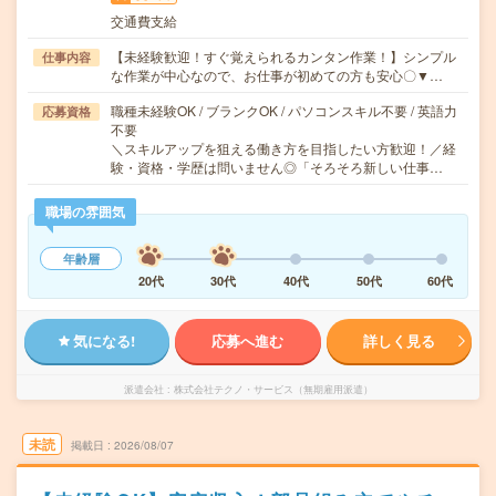
交通費支給
【未経験歓迎！すぐ覚えられるカンタン作業！】シンプル
仕事内容
な作業が中心なので、お仕事が初めての方も安心〇▼…
職種未経験OK / ブランクOK / パソコンスキル不要 / 英語力
応募資格
不要
＼スキルアップを狙える働き方を目指したい方歓迎！／経
験・資格・学歴は問いません◎「そろそろ新しい仕事…
職場の雰囲気
年齢層
20代
30代
40代
50代
60代
気になる!
応募へ進む
詳しく見る
派遣会社
株式会社テクノ・サービス（無期雇用派遣）
未読
掲載日
2026/08/07