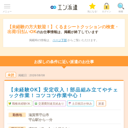
メニュー
気になる!
ログイン
検索
【未経験の方大歓迎！】くるまシートクッションの検査・
出荷/日払いOK
のお仕事情報は、掲載が終了しています
掲載時の情報は、
ページ下部
からご覧いただけます。
お探しの条件に近い派遣のお仕事
未読
掲載日
2026/08/08
【未経験OK】安定収入！部品組み立てやチェ
ック作業！コツコツ作業中心！
職種未経験OK
交通費別途支給あり
土日祝日が休み
派遣
滋賀県守山市
勤務地
守山駅から---分