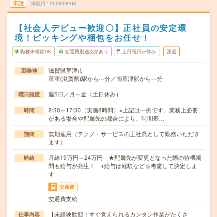
未読
掲載日
2026/08/08
【社会人デビュー歓迎〇】正社員の安定環
境！ピッキングや梱包をお任せ！
職種未経験OK
交通費別途支給あり
土日祝日が休み
派遣
滋賀県草津市
勤務地
草津(滋賀県)駅から---分／南草津駅から---分
週5日／月～金（土日休み）
曜日頻度
8:30～17:30（実働8時間）※上記は一例です。業務上必要
時間
がある場合や配属先の都合により、時間帯…
無期雇用（テクノ・サービスの正社員として勤務いただき
期間
ます）
月給19万円～24万円 ★配属先が変更となった際の待機期
時給
間も給与が発生！ ※給与は経験などを考慮して決定しま
す
交通費
交通費支給
【未経験歓迎！すぐ覚えられるカンタン作業がたくさ
仕事内容