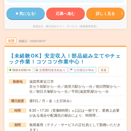
気になる!
応募へ進む
詳しく見る
派遣会社
株式会社テクノ・サービス（無期雇用派遣）
未読
掲載日
2026/08/07
【未経験OK】安定収入！部品組み立てやチェ
ック作業！コツコツ作業中心！
職種未経験OK
交通費別途支給あり
土日祝日が休み
派遣
滋賀県東近江市
勤務地
京セラ前駅から---分／能登川駅から---分／朝日野駅から---
分／朝日大塚駅から---分／平田(滋賀県)駅から---分
週5日／月～金（土日休み）
曜日頻度
8:30～17:30（実働8時間）※上記は一例です。業務上必要
時間
がある場合や配属先の都合により、時間帯…
無期雇用（テクノ・サービスの正社員として勤務いただき
期間
ます）