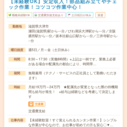
【未経験OK】安定収入！部品組み立てやチェ
ック作業！コツコツ作業中心！
職種未経験OK
交通費別途支給あり
土日祝日が休み
派遣
滋賀県大津市
勤務地
瀬田(滋賀県)駅から---分／びわ湖浜大津駅から---分／京阪
膳所駅から---分／坂本比叡山口駅から---分／三井寺駅から-
--分
週5日／月～金（土日休み）
曜日頻度
8:30～17:30（実働8時間）※上記は一例です。業務上必要
時間
がある場合や配属先の都合により、時間帯…
無期雇用（テクノ・サービスの正社員として勤務いただき
期間
ます）
月給19万円～24万円 ★配属先が変更となった際の待機期
時給
間も給与が発生！ ※給与は経験などを考慮して決定しま
す
交通費
交通費支給
【未経験歓迎！すぐ覚えられるカンタン作業！】シンプル
仕事内容
な作業が中心なので、お仕事が初めての方も安心〇▼…