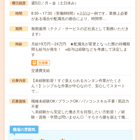
週5日／月～金（土日休み）
曜日頻度
8:30～17:30（実働8時間）※上記は一例です。業務上必要
時間
がある場合や配属先の都合により、時間帯…
無期雇用（テクノ・サービスの正社員として勤務いただき
期間
ます）
月給19万円～24万円 ★配属先が変更となった際の待機期
時給
間も給与が発生！ ※給与は経験などを考慮して決定しま
す
交通費
交通費支給
【未経験歓迎！すぐ覚えられるカンタン作業がたくさ
仕事内容
ん！】シンプルな作業が中心なので、安心してスタート
で…
職種未経験OK / ブランクOK / パソコンスキル不要 / 英語力
応募資格
不要
＼未経験から安定した働き方を目指したい方歓迎！／経
験・資格・学歴は問いません◎「そろそろ腰を据えて働…
職場の雰囲気