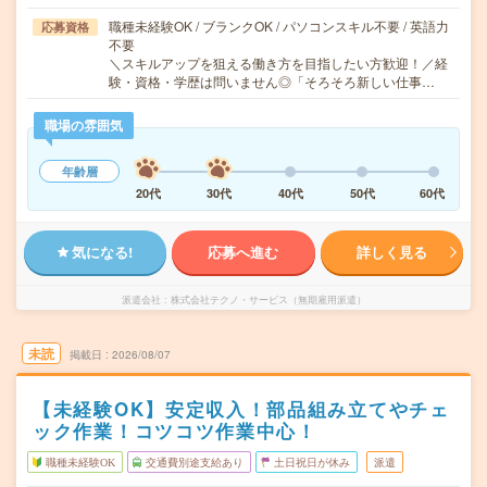
職種未経験OK / ブランクOK / パソコンスキル不要 / 英語力
応募資格
不要
＼スキルアップを狙える働き方を目指したい方歓迎！／経
験・資格・学歴は問いません◎「そろそろ新しい仕事…
職場の雰囲気
年齢層
20代
30代
40代
50代
60代
気になる!
応募へ進む
詳しく見る
派遣会社
株式会社テクノ・サービス（無期雇用派遣）
未読
掲載日
2026/08/07
【未経験OK】安定収入！部品組み立てやチェ
ック作業！コツコツ作業中心！
職種未経験OK
交通費別途支給あり
土日祝日が休み
派遣