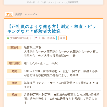
派遣会社
株式会社テクノ・サービス（無期雇用派遣）
未読
掲載日
2026/08/08
【正社員のような働き方】測定・検査・ピッ
キングなど＊経験者大歓迎
交通費別途支給あり
土日祝日が休み
派遣
滋賀県大津市
勤務地
大津駅から---分／膳所駅から---分／志賀駅から---分／石山
寺駅から---分／大津市役所前駅から---分
週5日／月～金（土日休み）
曜日頻度
8:30～17:30（実働8時間）※上記は一例です。業務上必要
時間
がある場合や配属先の都合により、時間帯…
無期雇用（テクノ・サービスの正社員として勤務いただき
期間
ます）
月給19万円～24万円 ★配属先が変更となった際の待機期
時給
間も給与が発生！ ※給与は経験などを考慮して決定しま
す