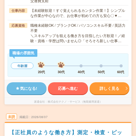
交通費支給
【未経験歓迎！すぐ覚えられるカンタン作業！】シンプル
仕事内容
な作業が中心なので、お仕事が初めての方も安心〇▼…
職種未経験OK / ブランクOK / パソコンスキル不要 / 英語力
応募資格
不要
＼スキルアップを狙える働き方を目指したい方歓迎！／経
験・資格・学歴は問いません◎「そろそろ新しい仕事…
職場の雰囲気
年齢層
20代
30代
40代
50代
60代
気になる!
応募へ進む
詳しく見る
派遣会社
株式会社テクノ・サービス（無期雇用派遣）
未読
掲載日
2026/08/07
【正社員のような働き方】測定・検査・ピッ