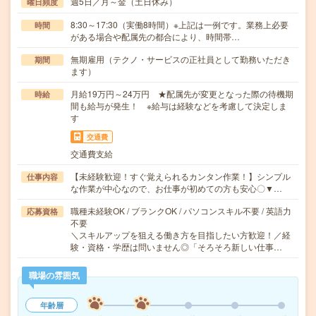
週5日／月～金（土日休み）
曜日頻度
8:30～17:30（実働8時間）※上記は一例です。業務上必要
時間
がある場合や配属先の都合により、時間帯…
無期雇用（テクノ・サービスの正社員として勤務いただき
期間
ます）
月給19万円～24万円 ★配属先が変更となった際の待機期
時給
間も給与が発生！ ※給与は経験などを考慮して決定しま
す
交通費
交通費支給
【未経験歓迎！すぐ覚えられるカンタン作業！】シンプル
仕事内容
な作業が中心なので、お仕事が初めての方も安心〇▼…
職種未経験OK / ブランクOK / パソコンスキル不要 / 英語力
応募資格
不要
＼スキルアップを狙える働き方を目指したい方歓迎！／経
験・資格・学歴は問いません◎「そろそろ新しい仕事…
職場の雰囲気
年齢層