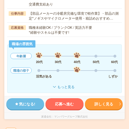
交通費支給あり
【部品メーカーの冷暖房完備な環境で軽作業】・部品の測
仕事内容
定*ノギスやマイクロメーター使用・箱詰めおすすめ…
職種未経験OK / ブランクOK / 英語力不要
応募資格
*経験やスキルは不要です!
職場の雰囲気
年齢層
20代
30代
40代
50代
60代
職場の様子
活気がある
しずか
もっと見る
気になる!
応募へ進む
詳しく見る
派遣会社
マンパワーグループ株式会社