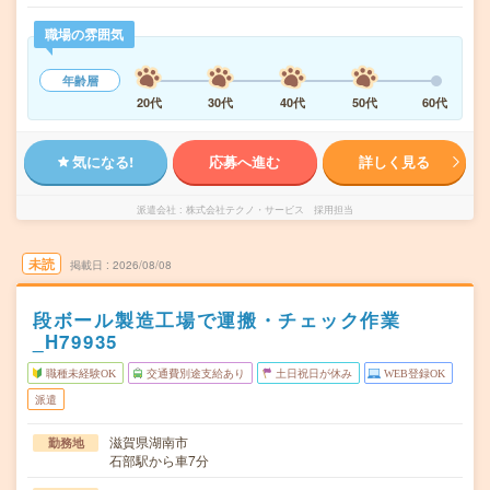
職場の雰囲気
年齢層
20代
30代
40代
50代
60代
気になる!
応募へ進む
詳しく見る
派遣会社
株式会社テクノ・サービス 採用担当
未読
掲載日
2026/08/08
段ボール製造工場で運搬・チェック作業
_H79935
職種未経験OK
交通費別途支給あり
土日祝日が休み
WEB登録OK
派遣
滋賀県湖南市
勤務地
石部駅から車7分