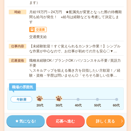
ます）
月給19万円～24万円 ★配属先が変更となった際の待機期
時給
間も給与が発生！ ※給与は経験などを考慮して決定しま
す
交通費
交通費支給
【未経験歓迎！すぐ覚えられるカンタン作業！】シンプル
仕事内容
な作業が中心なので、お仕事が初めての方も安心〇▼…
職種未経験OK / ブランクOK / パソコンスキル不要 / 英語力
応募資格
不要
＼スキルアップを狙える働き方を目指したい方歓迎！／経
験・資格・学歴は問いません◎「そろそろ新しい仕事…
職場の雰囲気
年齢層
20代
30代
40代
50代
60代
気になる!
応募へ進む
詳しく見る