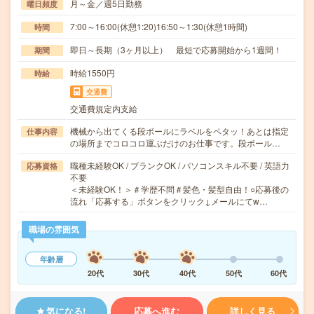
月～金／週5日勤務
曜日頻度
7:00～16:00(休憩1:20)16:50～1:30(休憩1時間)
時間
即日～長期（3ヶ月以上） 最短で応募開始から1週間！
期間
時給1550円
時給
交通費
交通費規定内支給
機械から出てくる段ボールにラベルをペタッ！あとは指定
仕事内容
の場所までコロコロ運ぶだけのお仕事です。段ボール…
職種未経験OK / ブランクOK / パソコンスキル不要 / 英語力
応募資格
不要
＜未経験OK！＞＃学歴不問＃髪色・髪型自由！○応募後の
流れ「応募する」ボタンをクリック↓メールにてw…
職場の雰囲気
年齢層
20代
30代
40代
50代
60代
気になる!
応募へ進む
詳しく見る