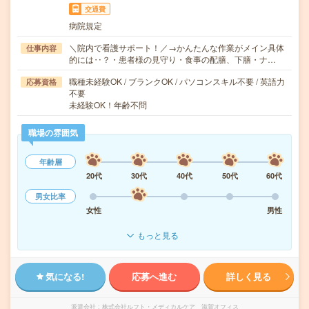
交通費
病院規定
＼院内で看護サポート！／→かんたんな作業がメイン具体
仕事内容
的には‥？・患者様の見守り・食事の配膳、下膳・ナ…
職種未経験OK / ブランクOK / パソコンスキル不要 / 英語力
応募資格
不要
未経験OK！年齢不問
職場の雰囲気
年齢層
20代
30代
40代
50代
60代
男女比率
女性
男性
もっと見る
気になる!
応募へ進む
詳しく見る
派遣会社
株式会社ルフト・メディカルケア 滋賀オフィス