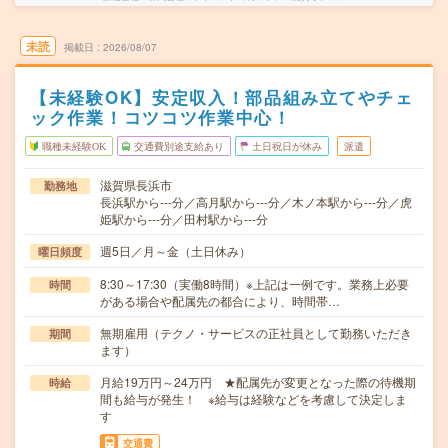
未読
掲載日
2026/08/07
【未経験OK】安定収入！部品組み立てやチェ
ック作業！コツコツ作業中心！
職種未経験OK
交通費別途支給あり
土日祝日が休み
派遣
滋賀県長浜市
勤務地
長浜駅から---分／高月駅から---分／木ノ本駅から---分／虎
姫駅から---分／田村駅から---分
週5日／月～金（土日休み）
曜日頻度
8:30～17:30（実働8時間）※上記は一例です。業務上必要
時間
がある場合や配属先の都合により、時間帯…
無期雇用（テクノ・サービスの正社員として勤務いただき
期間
ます）
月給19万円～24万円 ★配属先が変更となった際の待機期
時給
間も給与が発生！ ※給与は経験などを考慮して決定しま
す
交通費