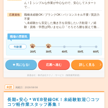
ん！】シンプルな作業が中心なので、安心してスタート
で…
職種未経験OK / ブランクOK / パソコンスキル不要 / 英語力
応募資格
不要
＼未経験から安定した働き方を目指したい方歓迎！／経
験・資格・学歴は問いません◎「そろそろ腰を据えて働…
職場の雰囲気
年齢層
20代
30代
40代
50代
60代
気になる!
応募へ進む
詳しく見る
派遣会社
株式会社テクノ・サービス（無期雇用派遣）
未読
掲載日
2026/08/08
長期×安心＊WEB登録OK！未経験歓迎〇コツ
コツ軽作業スタッフ募集！