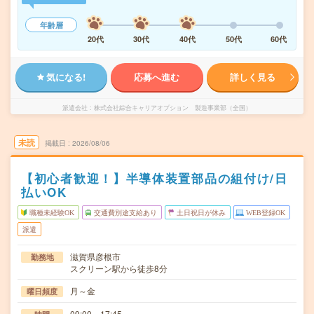
年齢層
20代
30代
40代
50代
60代
気になる!
応募へ進む
詳しく見る
派遣会社
株式会社綜合キャリアオプション 製造事業部（全国）
未読
掲載日
2026/08/06
【初心者歓迎！】半導体装置部品の組付け/日
払いOK
職種未経験OK
交通費別途支給あり
土日祝日が休み
WEB登録OK
派遣
滋賀県彦根市
勤務地
スクリーン駅から徒歩8分
月～金
曜日頻度
09:00～17:45