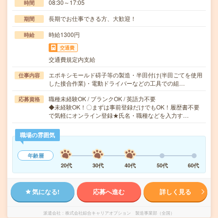
08:30～17:05
時間
長期でお仕事できる方、大歓迎！
期間
時給1300円
時給
交通費
交通費規定内支給
エポキシモールド碍子等の製造・半田付け(半田ごてを使用
仕事内容
した接合作業)・電動ドライバーなどの工具での組…
職種未経験OK / ブランクOK / 英語力不要
応募資格
◆未経験OK！〇まずは事前登録だけでもOK！履歴書不要
で気軽にオンライン登録★氏名・職種などを入力す…
職場の雰囲気
年齢層
20代
30代
40代
50代
60代
気になる!
応募へ進む
詳しく見る
派遣会社
株式会社綜合キャリアオプション 製造事業部（全国）