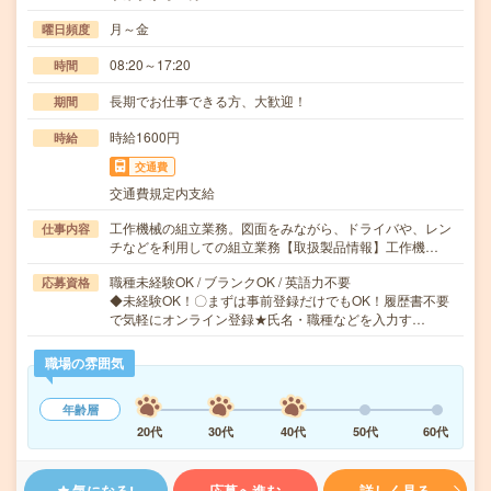
月～金
曜日頻度
08:20～17:20
時間
長期でお仕事できる方、大歓迎！
期間
時給1600円
時給
交通費
交通費規定内支給
工作機械の組立業務。図面をみながら、ドライバや、レン
仕事内容
チなどを利用しての組立業務【取扱製品情報】工作機…
職種未経験OK / ブランクOK / 英語力不要
応募資格
◆未経験OK！〇まずは事前登録だけでもOK！履歴書不要
で気軽にオンライン登録★氏名・職種などを入力す…
職場の雰囲気
年齢層
20代
30代
40代
50代
60代
気になる!
応募へ進む
詳しく見る