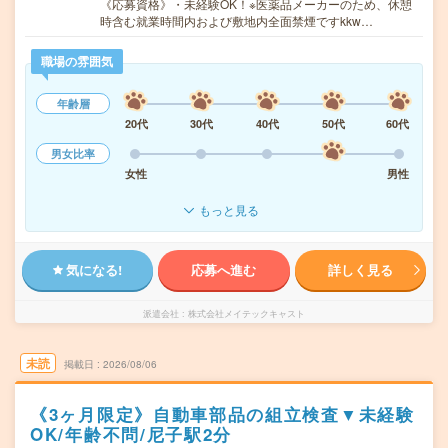
《応募資格》・未経験OK！※医薬品メーカーのため、休憩
時含む就業時間内および敷地内全面禁煙ですkkw…
職場の雰囲気
年齢層
20代
30代
40代
50代
60代
男女比率
女性
男性
もっと見る
気になる!
応募へ進む
詳しく見る
派遣会社
株式会社メイテックキャスト
未読
掲載日
2026/08/06
《3ヶ月限定》自動車部品の組立検査▼未経験
OK/年齢不問/尼子駅2分