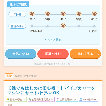
職場の雰囲気
年齢層
20代
30代
40代
50代
60代
職場の様子
活気がある
しずか
もっと見る
気になる!
応募へ進む
詳しく見る
派遣会社
株式会社メイテックキャスト
未読
掲載日
2026/08/05
【誰でもはじめは初心者！】パイプカバーを
マシンにセット/日払いOK
職種未経験OK
交通費別途支給あり
土日祝日が休み
WEB登録OK
派遣