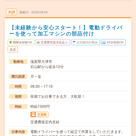
未読
掲載日
2026/08/05
【未経験から安心スタート！】電動ドライバ
ーを使って加工マシンの部品付け
職種未経験OK
交通費別途支給あり
土日祝日が休み
WEB登録OK
派遣
滋賀県大津市
勤務地
石山駅から徒歩12分
月～金
曜日頻度
08:30～17:10
時間
長期でお仕事できる方、大歓迎！
期間
時給1300円
時給
交通費
交通費規定内支給
電動ドライバーを使って組立て作業をしていただきます。
仕事内容