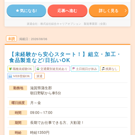
気になる!
応募へ進む
詳しく見る
派遣会社
株式会社綜合キャリアオプション 製造事業部（全国）
未読
掲載日
2026/08/06
【未経験から安心スタート！】組立・加工・
食品製造など/日払いOK
職種未経験OK
交通費別途支給あり
土日祝日が休み
残業なし
WEB登録OK
派遣
滋賀県蒲生郡
勤務地
朝日野駅から車5分
月～金
曜日頻度
09:00～17:00
時間
長期でお仕事できる方、大歓迎！
期間
時給1350円
時給