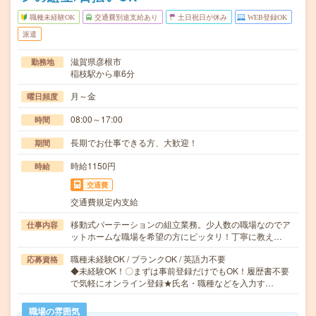
職種未経験OK
交通費別途支給あり
土日祝日が休み
WEB登録OK
派遣
滋賀県彦根市
勤務地
稲枝駅から車6分
月～金
曜日頻度
08:00～17:00
時間
長期でお仕事できる方、大歓迎！
期間
時給1150円
時給
交通費
交通費規定内支給
移動式パーテーションの組立業務。少人数の職場なのでア
仕事内容
ットホームな職場を希望の方にピッタリ！丁寧に教え…
職種未経験OK / ブランクOK / 英語力不要
応募資格
◆未経験OK！〇まずは事前登録だけでもOK！履歴書不要
で気軽にオンライン登録★氏名・職種などを入力す…
職場の雰囲気