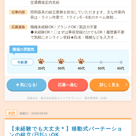
交通費規定内支給
照明器具の組立業務を担当していただきます。主な作業内
仕事内容
容は・ライン作業で、1ライン5～6名のチーム体制…
職種未経験OK / ブランクOK / 英語力不要
応募資格
◆未経験OK！〇まずは事前登録だけでもOK！履歴書不要
で気軽にオンライン登録★氏名・職種などを入力す…
職場の雰囲気
年齢層
20代
30代
40代
50代
60代
気になる!
応募へ進む
詳しく見る
派遣会社
株式会社綜合キャリアオプション 製造事業部（全国）
未読
掲載日
2026/08/06
【未経験でも大丈夫＊】移動式パーテーショ
ンの組立/日払いOK