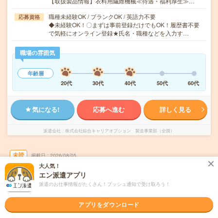
【取扱製品情報】衣料用繊維機械≪待遇・福利厚生≫…
職種未経験OK / ブランクOK / 英語力不要
応募資格
◆未経験OK！〇まずは事前登録だけでもOK！履歴書不要
で気軽にオンライン登録★氏名・職種などを入力す…
職場の雰囲気
年齢層
20代
30代
40代
50代
60代
気になる!
応募へ進む
詳しく見る
派遣会社
株式会社綜合キャリアオプション 製造事業部（全国）
未読
掲載日
2026/08/05
大人気！
エン派遣アプリ
【未経験者歓迎！】業務用洗濯機の組立・板
派遣のお仕事情報がたくさん！プッシュ通知で受け取ろう！
金加工/日払いOK
アプリをダウンロード
職種未経験OK
交通費別途支給あり
土日祝日が休み
WEB登録OK
派遣