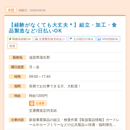
未読
掲載日
2026/08/06
【経験がなくても大丈夫＊】組立・加工・食
品製造など/日払いOK
職種未経験OK
交通費別途支給あり
土日祝日が休み
WEB登録OK
派遣
滋賀県蒲生郡
勤務地
月～金
曜日頻度
09:00～17:40
時間
長期でお仕事できる方、大歓迎！
期間
時給1200円
時給
交通費
交通費規定内支給
新規事業製品の組立・検査作業【取扱製品情報】ガードレ
仕事内容
ールやカーブミラーなどの公共製品≪待遇・福利厚生…