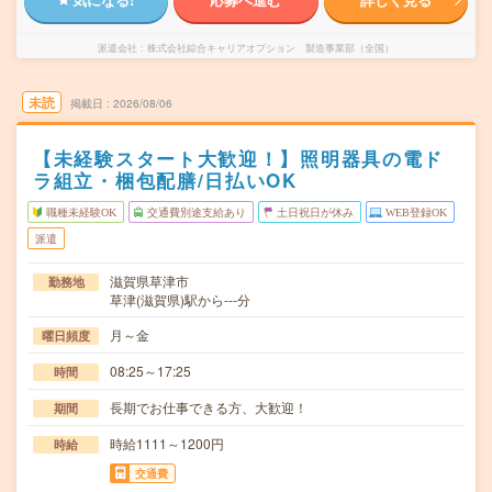
派遣会社
株式会社綜合キャリアオプション 製造事業部（全国）
未読
掲載日
2026/08/06
【未経験スタート大歓迎！】照明器具の電ド
ラ組立・梱包配膳/日払いOK
職種未経験OK
交通費別途支給あり
土日祝日が休み
WEB登録OK
派遣
滋賀県草津市
勤務地
草津(滋賀県)駅から---分
月～金
曜日頻度
08:25～17:25
時間
長期でお仕事できる方、大歓迎！
期間
時給1111～1200円
時給
交通費