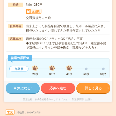
時給1280円
時給
交通費
交通費規定内支給
出来上がった製品を目視で検査し、段ボール製品に入れ、
仕事内容
梱包いたします。慣れてきた発注作業もしていただき…
職種未経験OK / ブランクOK / 英語力不要
応募資格
◆未経験OK！〇まずは事前登録だけでもOK！履歴書不要
で気軽にオンライン登録★氏名・職種などを入力す…
職場の雰囲気
年齢層
20代
30代
40代
50代
60代
気になる!
応募へ進む
詳しく見る
派遣会社
株式会社綜合キャリアオプション 製造事業部（全国）
未読
掲載日
2026/08/05