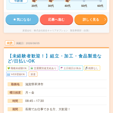
年齢層
20代
30代
40代
50代
60代
気になる!
応募へ進む
詳しく見る
派遣会社
株式会社綜合キャリアオプション 製造事業部（全国）
未読
掲載日
2026/08/05
【未経験者歓迎！】組立・加工・食品製造な
ど/日払いOK
職種未経験OK
交通費別途支給あり
土日祝日が休み
残業なし
WEB登録OK
派遣
滋賀県草津市
勤務地
月～金
曜日頻度
08:45～17:30
時間
長期でお仕事できる方、大歓迎！
期間