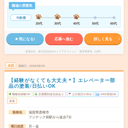
職場の雰囲気
年齢層
20代
30代
40代
50代
60代
気になる!
応募へ進む
詳しく見る
派遣会社
株式会社綜合キャリアオプション 製造事業部（全国）
未読
掲載日
2026/08/05
【経験がなくても大丈夫＊】エレベーター部
品の塗装/日払いOK
職種未経験OK
交通費別途支給あり
土日祝日が休み
WEB登録OK
派遣
滋賀県彦根市
勤務地
フジテック前駅から徒歩7分
月～金
曜日頻度