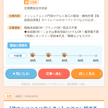
交通費
交通費規定内支給
メッシュフェンス門扉やアルミ加工の製造・梱包作業【取
仕事内容
扱製品情報】ガードレールやカーブミラーなどの公共…
職種未経験OK / ブランクOK / 英語力不要
応募資格
◆未経験OK！〇まずは事前登録だけでもOK！履歴書不要
で気軽にオンライン登録★氏名・職種などを入力す…
職場の雰囲気
年齢層
20代
30代
40代
50代
60代
気になる!
応募へ進む
詳しく見る
派遣会社
株式会社綜合キャリアオプション 製造事業部（全国）
未読
掲載日
2026/08/05