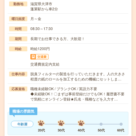
滋賀県大津市
勤務地
蓬莱駅から車2分
月～金
曜日頻度
08:30～17:30
時間
長期でお仕事できる方、大歓迎！
期間
時給1200円
時給
交通費
交通費規定内支給
脱臭フィルターの製造を行っていただきます。人の大きさ
仕事内容
程度の紙のロールを加工するための機械にセットしま…
職種未経験OK / ブランクOK / 英語力不要
応募資格
◆未経験OK！〇まずは事前登録だけでもOK！履歴書不要
で気軽にオンライン登録★氏名・職種などを入力す…
職場の雰囲気
年齢層
20代
30代
40代
50代
60代