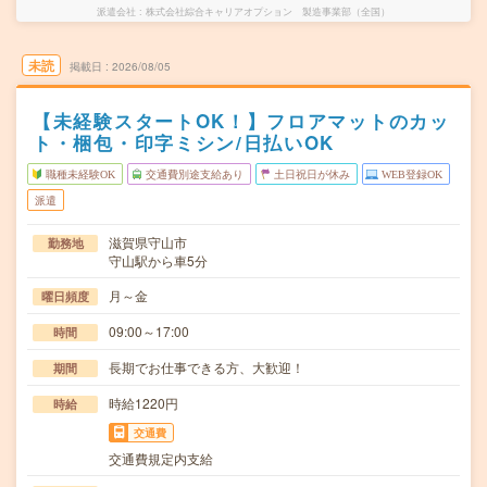
派遣会社
株式会社綜合キャリアオプション 製造事業部（全国）
未読
掲載日
2026/08/05
【未経験スタートOK！】フロアマットのカッ
ト・梱包・印字ミシン/日払いOK
職種未経験OK
交通費別途支給あり
土日祝日が休み
WEB登録OK
派遣
滋賀県守山市
勤務地
守山駅から車5分
月～金
曜日頻度
09:00～17:00
時間
長期でお仕事できる方、大歓迎！
期間
時給1220円
時給
交通費
交通費規定内支給