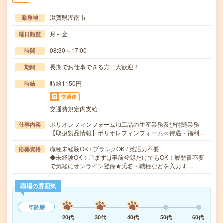
滋賀県湖南市
勤務地
月～金
曜日頻度
08:30～17:00
時間
長期でお仕事できる方、大歓迎！
期間
時給1150円
時給
交通費
交通費規定内支給
ポリオレフィンフォーム加工品の生産業務及び付随業務
仕事内容
【取扱製品情報】ポリオレフィンフォーム≪待遇・福利…
職種未経験OK / ブランクOK / 英語力不要
応募資格
◆未経験OK！〇まずは事前登録だけでもOK！履歴書不要
で気軽にオンライン登録★氏名・職種などを入力す…
職場の雰囲気
年齢層
20代
30代
40代
50代
60代