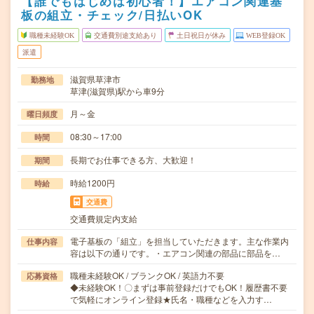
【誰でもはじめは初心者！】エアコン関連基
板の組立・チェック/日払いOK
職種未経験OK
交通費別途支給あり
土日祝日が休み
WEB登録OK
派遣
滋賀県草津市
勤務地
草津(滋賀県)駅から車9分
月～金
曜日頻度
08:30～17:00
時間
長期でお仕事できる方、大歓迎！
期間
時給1200円
時給
交通費
交通費規定内支給
電子基板の「組立」を担当していただきます。主な作業内
仕事内容
容は以下の通りです。・エアコン関連の部品に部品を…
職種未経験OK / ブランクOK / 英語力不要
応募資格
◆未経験OK！〇まずは事前登録だけでもOK！履歴書不要
で気軽にオンライン登録★氏名・職種などを入力す…