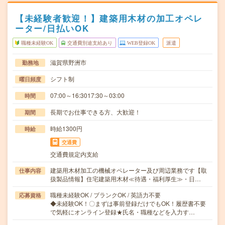
【未経験者歓迎！】建築用木材の加工オペレ
ーター/日払いOK
職種未経験OK
交通費別途支給あり
WEB登録OK
派遣
滋賀県野洲市
勤務地
シフト制
曜日頻度
07:00～16:3017:30～03:00
時間
長期でお仕事できる方、大歓迎！
期間
時給1300円
時給
交通費
交通費規定内支給
建築用木材加工の機械オペレーター及び周辺業務です【取
仕事内容
扱製品情報】住宅建築用木材≪待遇・福利厚生≫・日…
職種未経験OK / ブランクOK / 英語力不要
応募資格
◆未経験OK！〇まずは事前登録だけでもOK！履歴書不要
で気軽にオンライン登録★氏名・職種などを入力す…