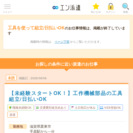
メニュー
気になる!
ログイン
検索
工具を使って組立/日払いOK
のお仕事情報は、掲載が終了していま
す
掲載時の情報は、
ページ下部
からご覧いただけます。
お探しの条件に近い派遣のお仕事
未読
掲載日
2026/08/06
【未経験スタートOK！】工作機械部品の工具
組立/日払いOK
職種未経験OK
交通費別途支給あり
土日祝日が休み
WEB登録OK
派遣
滋賀県栗東市
勤務地
手原駅から---分