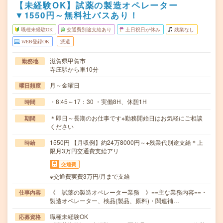
【未経験OK】試薬の製造オペレーター
▼1550円～無料社バスあり！
職種未経験OK
交通費別途支給あり
土日祝日が休み
残業なし
WEB登録OK
派遣
滋賀県甲賀市
勤務地
寺庄駅から車10分
月～金曜日
曜日頻度
・8:45～17：30 ・実働8H、休憩1H
時間
＊即日～長期のお仕事です※勤務開始日はお気軽にご相談
期間
ください
1550円 【月収例】約24万8000円～+残業代別途支給＊上
時給
限月3万円交通費支給アリ
交通費
※交通費実費3万円/月まで支給
《 試薬の製造オペレーター業務 》==主な業務内容==・
仕事内容
製造オペレーター、検品(製品、原料)・関連補…
職種未経験OK
応募資格