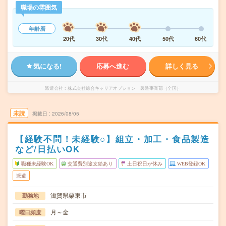
職場の雰囲気
年齢層
20代
30代
40代
50代
60代
気になる!
応募へ進む
詳しく見る
派遣会社
株式会社綜合キャリアオプション 製造事業部（全国）
未読
掲載日
2026/08/05
【経験不問！未経験○】組立・加工・食品製造
など/日払いOK
職種未経験OK
交通費別途支給あり
土日祝日が休み
WEB登録OK
派遣
滋賀県栗東市
勤務地
月～金
曜日頻度