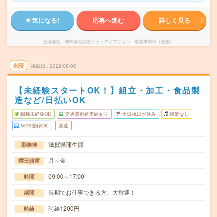
気になる!
応募へ進む
詳しく見る
派遣会社
株式会社綜合キャリアオプション 製造事業部（全国）
未読
掲載日
2026/08/05
【未経験スタートOK！】組立・加工・食品製
造など/日払いOK
職種未経験OK
交通費別途支給あり
土日祝日が休み
残業なし
WEB登録OK
派遣
滋賀県蒲生郡
勤務地
月～金
曜日頻度
09:00～17:00
時間
長期でお仕事できる方、大歓迎！
期間
時給1200円
時給