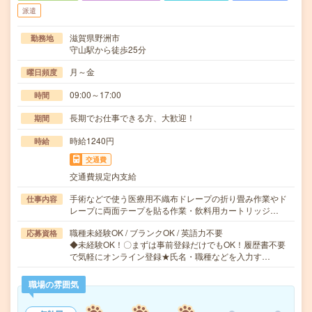
派遣
滋賀県野洲市
勤務地
守山駅から徒歩25分
月～金
曜日頻度
09:00～17:00
時間
長期でお仕事できる方、大歓迎！
期間
時給1240円
時給
交通費
交通費規定内支給
手術などで使う医療用不織布ドレープの折り畳み作業やド
仕事内容
レープに両面テープを貼る作業・飲料用カートリッジ…
職種未経験OK / ブランクOK / 英語力不要
応募資格
◆未経験OK！〇まずは事前登録だけでもOK！履歴書不要
で気軽にオンライン登録★氏名・職種などを入力す…
職場の雰囲気