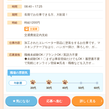
08:40～17:25
時間
長期でお仕事できる方、大歓迎！
期間
時給1200円
時給
交通費
交通費規定内支給
加工されたエレベーター部品に塗装をするお仕事です。マ
仕事内容
スキングテープをはり、ハンガー掛け、降ろしや、ガ…
職種未経験OK / ブランクOK / 英語力不要
応募資格
◆未経験OK！〇まずは事前登録だけでもOK！履歴書不要
で気軽にオンライン登録★氏名・職種などを入力す…
職場の雰囲気
年齢層
20代
30代
40代
50代
60代
気になる!
応募へ進む
詳しく見る