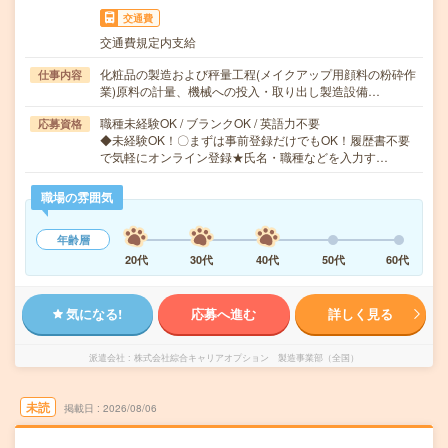
交通費
交通費規定内支給
化粧品の製造および秤量工程(メイクアップ用顔料の粉砕作
仕事内容
業)原料の計量、機械への投入・取り出し製造設備…
職種未経験OK / ブランクOK / 英語力不要
応募資格
◆未経験OK！〇まずは事前登録だけでもOK！履歴書不要
で気軽にオンライン登録★氏名・職種などを入力す…
職場の雰囲気
年齢層
20代
30代
40代
50代
60代
気になる!
応募へ進む
詳しく見る
派遣会社
株式会社綜合キャリアオプション 製造事業部（全国）
未読
掲載日
2026/08/06