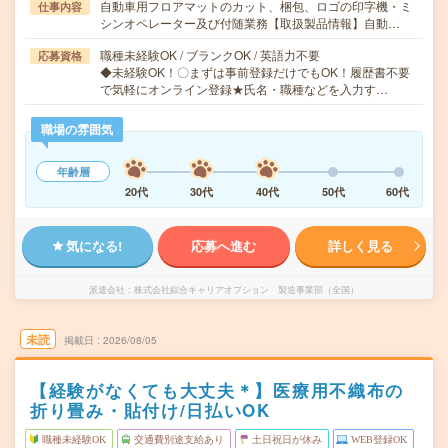
自動車用フロアマットのカット、梱包、ロゴの印字機・ミ
仕事内容
シンオペレーター及び付随業務【取扱製品情報】自動…
職種未経験OK / ブランクOK / 英語力不要
応募資格
◆未経験OK！〇まずは事前登録だけでもOK！履歴書不要
で気軽にオンライン登録★氏名・職種などを入力す…
職場の雰囲気
年齢層
20代
30代
40代
50代
60代
気になる!
応募へ進む
詳しく見る
派遣会社
株式会社綜合キャリアオプション 製造事業部（全国）
未読
掲載日
2026/08/05
【経験がなくても大丈夫＊】医療用不織布の
折り畳み・貼付け/日払いOK
職種未経験OK
交通費別途支給あり
土日祝日が休み
WEB登録OK