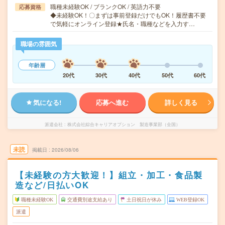
職種未経験OK / ブランクOK / 英語力不要
応募資格
◆未経験OK！〇まずは事前登録だけでもOK！履歴書不要
で気軽にオンライン登録★氏名・職種などを入力す…
職場の雰囲気
年齢層
20代
30代
40代
50代
60代
気になる!
応募へ進む
詳しく見る
派遣会社
株式会社綜合キャリアオプション 製造事業部（全国）
未読
掲載日
2026/08/06
【未経験の方大歓迎！】組立・加工・食品製
造など/日払いOK
職種未経験OK
交通費別途支給あり
土日祝日が休み
WEB登録OK
派遣