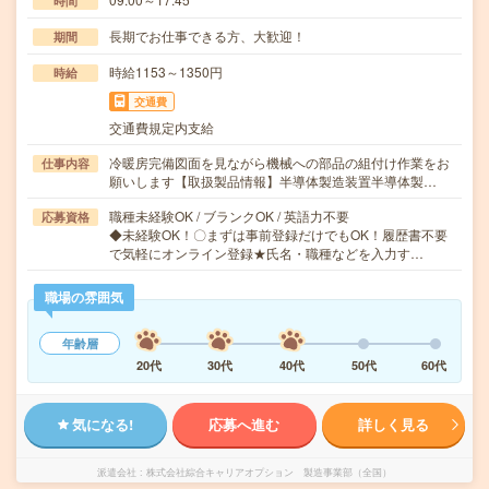
時間
長期でお仕事できる方、大歓迎！
期間
時給1153～1350円
時給
交通費
交通費規定内支給
冷暖房完備図面を見ながら機械への部品の組付け作業をお
仕事内容
願いします【取扱製品情報】半導体製造装置半導体製…
職種未経験OK / ブランクOK / 英語力不要
応募資格
◆未経験OK！〇まずは事前登録だけでもOK！履歴書不要
で気軽にオンライン登録★氏名・職種などを入力す…
職場の雰囲気
年齢層
20代
30代
40代
50代
60代
気になる!
応募へ進む
詳しく見る
派遣会社
株式会社綜合キャリアオプション 製造事業部（全国）