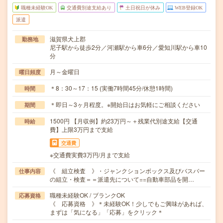
職種未経験OK
交通費別途支給あり
土日祝日が休み
WEB登録OK
派遣
滋賀県犬上郡
勤務地
尼子駅から徒歩2分／河瀬駅から車6分／愛知川駅から車10
分
月～金曜日
曜日頻度
＊8：30～17：15 (実働7時間45分/休憩1時間)
時間
＊即日～3ヶ月程度。※開始日はお気軽にご相談ください
期間
1500円 【月収例】約23万円～＋残業代別途支給【交通
時給
費】上限3万円まで支給
交通費
※交通費実費3万円/月まで支給
《 組立検査 》・ジャンクションボックス及びバスバー
仕事内容
の組立・検査＝＝派遣先について==自動車部品を開…
職種未経験OK / ブランクOK
応募資格
《 応募資格 》＊未経験OK！少しでもご興味があれば、
まずは「気になる」「応募」をクリック＊