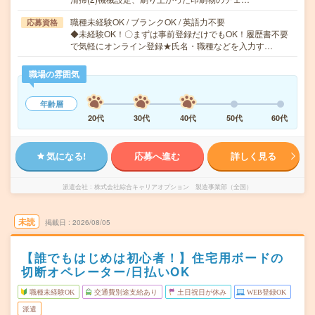
職種未経験OK / ブランクOK / 英語力不要
応募資格
◆未経験OK！〇まずは事前登録だけでもOK！履歴書不要
で気軽にオンライン登録★氏名・職種などを入力す…
職場の雰囲気
年齢層
20代
30代
40代
50代
60代
気になる!
応募へ進む
詳しく見る
派遣会社
株式会社綜合キャリアオプション 製造事業部（全国）
未読
掲載日
2026/08/05
【誰でもはじめは初心者！】住宅用ボードの
切断オペレーター/日払いOK
職種未経験OK
交通費別途支給あり
土日祝日が休み
WEB登録OK
派遣