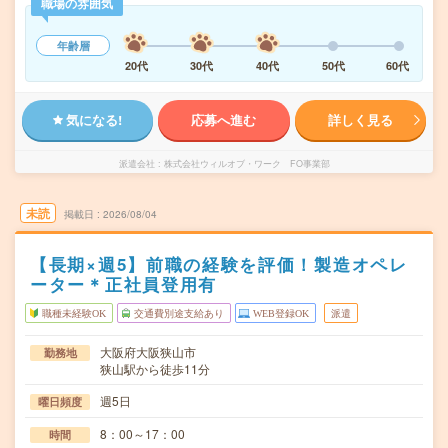
職場の雰囲気
年齢層
20代
30代
40代
50代
60代
気になる!
応募へ進む
詳しく見る
派遣会社
株式会社ウィルオブ・ワーク FO事業部
未読
掲載日
2026/08/04
【長期×週5】前職の経験を評価！製造オペレ
ーター＊正社員登用有
職種未経験OK
交通費別途支給あり
WEB登録OK
派遣
大阪府大阪狭山市
勤務地
狭山駅から徒歩11分
週5日
曜日頻度
8：00～17：00
時間