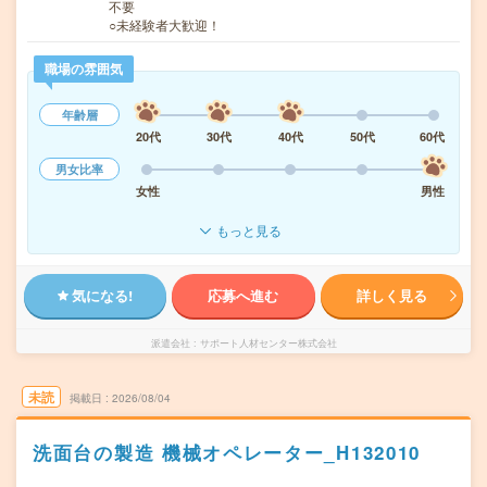
不要
○未経験者大歓迎！
職場の雰囲気
年齢層
20代
30代
40代
50代
60代
男女比率
女性
男性
もっと見る
気になる!
応募へ進む
詳しく見る
派遣会社
サポート人材センター株式会社
未読
掲載日
2026/08/04
洗面台の製造 機械オペレーター_H132010