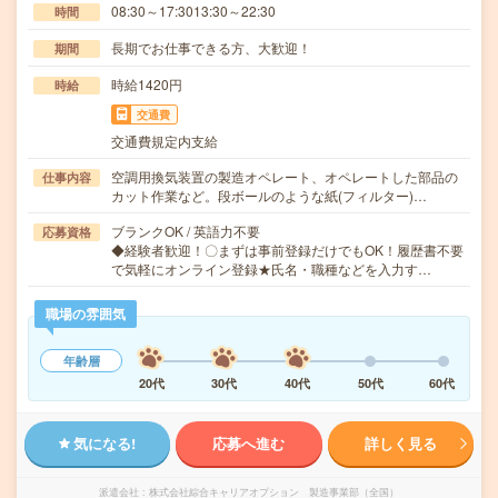
08:30～17:3013:30～22:30
時間
長期でお仕事できる方、大歓迎！
期間
時給1420円
時給
交通費
交通費規定内支給
空調用換気装置の製造オペレート、オペレートした部品の
仕事内容
カット作業など。段ボールのような紙(フィルター)…
ブランクOK / 英語力不要
応募資格
◆経験者歓迎！〇まずは事前登録だけでもOK！履歴書不要
で気軽にオンライン登録★氏名・職種などを入力す…
職場の雰囲気
年齢層
20代
30代
40代
50代
60代
気になる!
応募へ進む
詳しく見る
派遣会社
株式会社綜合キャリアオプション 製造事業部（全国）