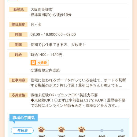
大阪府高槻市
勤務地
摂津富田駅から徒歩15分
月～金
曜日頻度
08:00～16:0000:00～08:00
時間
長期でお仕事できる方、大歓迎！
期間
時給1400～1420円
時給
交通費
交通費規定内支給
住宅に使われるボードを作っている会社で、ボードを切断
仕事内容
する機械のボタン押し作業！最初はきちんと教えても…
職種未経験OK / ブランクOK / 英語力不要
応募資格
◆未経験OK！〇まずは事前登録だけでもOK！履歴書不要
で気軽にオンライン登録★氏名・職種などを入力す…
職場の雰囲気
年齢層
20代
30代
40代
50代
60代