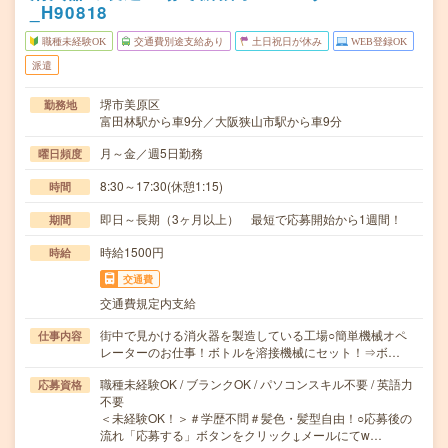
_H90818
職種未経験OK
交通費別途支給あり
土日祝日が休み
WEB登録OK
派遣
堺市美原区
勤務地
富田林駅から車9分／大阪狭山市駅から車9分
月～金／週5日勤務
曜日頻度
8:30～17:30(休憩1:15)
時間
即日～長期（3ヶ月以上） 最短で応募開始から1週間！
期間
時給1500円
時給
交通費
交通費規定内支給
街中で見かける消火器を製造している工場○簡単機械オペ
仕事内容
レーターのお仕事！ボトルを溶接機械にセット！⇒ボ…
職種未経験OK / ブランクOK / パソコンスキル不要 / 英語力
応募資格
不要
＜未経験OK！＞＃学歴不問＃髪色・髪型自由！○応募後の
流れ「応募する」ボタンをクリック↓メールにてw…