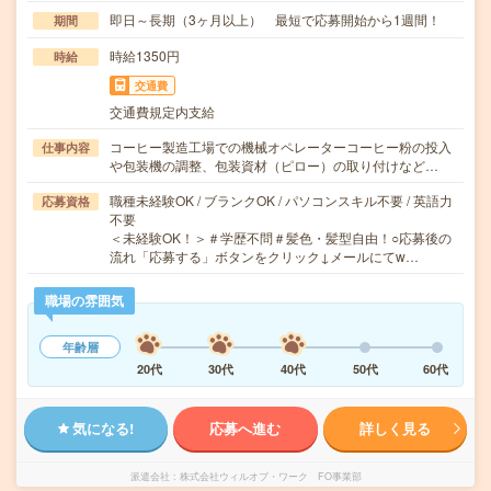
即日～長期（3ヶ月以上） 最短で応募開始から1週間！
期間
時給1350円
時給
交通費
交通費規定内支給
コーヒー製造工場での機械オペレーターコーヒー粉の投入
仕事内容
や包装機の調整、包装資材（ピロー）の取り付けなど…
職種未経験OK / ブランクOK / パソコンスキル不要 / 英語力
応募資格
不要
＜未経験OK！＞＃学歴不問＃髪色・髪型自由！○応募後の
流れ「応募する」ボタンをクリック↓メールにてw…
職場の雰囲気
年齢層
20代
30代
40代
50代
60代
気になる!
応募へ進む
詳しく見る
派遣会社
株式会社ウィルオブ・ワーク FO事業部