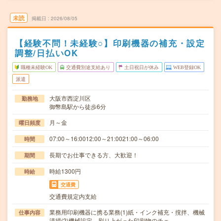
未読
掲載日
2026/08/05
【経験不問！未経験○】印刷機器の補充・設定
調整/日払いOK
職種未経験OK
交通費別途支給あり
土日祝日が休み
WEB登録OK
派遣
大阪市西淀川区
勤務地
御幣島駅から徒歩6分
月～金
曜日頻度
07:00～16:0012:00～21:0021:00～06:00
時間
長期でお仕事できる方、大歓迎！
期間
時給1300円
時給
交通費
交通費規定内支給
業務用印刷機器に携る業務(1)紙・インク補充・撹拌、機械
仕事内容
清掃(2)機械設定、刷り上がった印刷物のチェ…