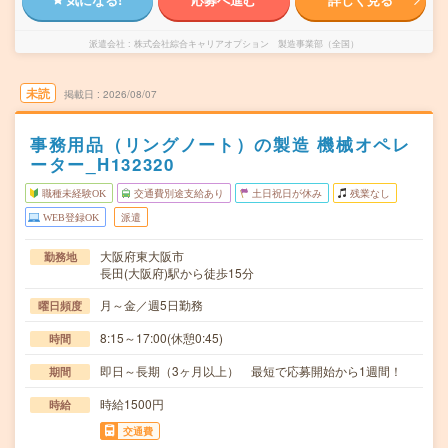
派遣会社
株式会社綜合キャリアオプション 製造事業部（全国）
未読
掲載日
2026/08/07
事務用品（リングノート）の製造 機械オペレ
ーター_H132320
職種未経験OK
交通費別途支給あり
土日祝日が休み
残業なし
WEB登録OK
派遣
大阪府東大阪市
勤務地
長田(大阪府)駅から徒歩15分
月～金／週5日勤務
曜日頻度
8:15～17:00(休憩0:45)
時間
即日～長期（3ヶ月以上） 最短で応募開始から1週間！
期間
時給1500円
時給
交通費