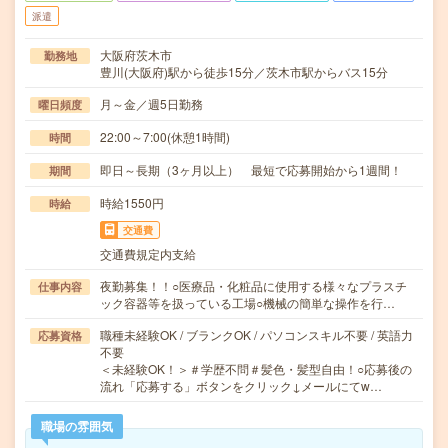
派遣
大阪府茨木市
勤務地
豊川(大阪府)駅から徒歩15分／茨木市駅からバス15分
月～金／週5日勤務
曜日頻度
22:00～7:00(休憩1時間)
時間
即日～長期（3ヶ月以上） 最短で応募開始から1週間！
期間
時給1550円
時給
交通費
交通費規定内支給
夜勤募集！！○医療品・化粧品に使用する様々なプラスチ
仕事内容
ック容器等を扱っている工場○機械の簡単な操作を行…
職種未経験OK / ブランクOK / パソコンスキル不要 / 英語力
応募資格
不要
＜未経験OK！＞＃学歴不問＃髪色・髪型自由！○応募後の
流れ「応募する」ボタンをクリック↓メールにてw…
職場の雰囲気