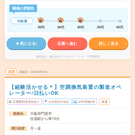
職場の雰囲気
年齢層
20代
30代
40代
50代
60代
気になる!
応募へ進む
詳しく見る
派遣会社
株式会社ウィルオブ・ワーク FO事業部
未読
掲載日
2026/08/06
【経験活かせる＊】空調換気装置の製造オペ
レーター/日払いOK
交通費別途支給あり
土日祝日が休み
WEB登録OK
派遣
大阪府門真市
勤務地
住道駅から車15分
月～金
曜日頻度