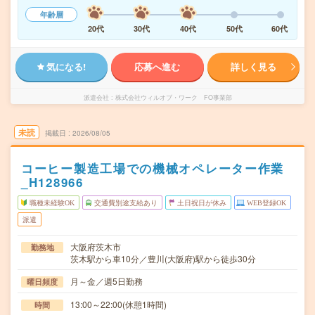
年齢層
20代
30代
40代
50代
60代
気になる!
応募へ進む
詳しく見る
派遣会社
株式会社ウィルオブ・ワーク FO事業部
未読
掲載日
2026/08/05
コーヒー製造工場での機械オペレーター作業
_H128966
職種未経験OK
交通費別途支給あり
土日祝日が休み
WEB登録OK
派遣
大阪府茨木市
勤務地
茨木駅から車10分／豊川(大阪府)駅から徒歩30分
月～金／週5日勤務
曜日頻度
13:00～22:00(休憩1時間)
時間