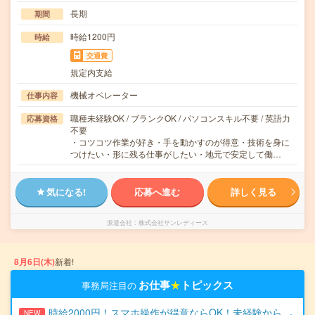
長期
期間
時給1200円
時給
交通費
規定内支給
機械オペレーター
仕事内容
職種未経験OK / ブランクOK / パソコンスキル不要 / 英語力
応募資格
不要
・コツコツ作業が好き・手を動かすのが得意・技術を身に
つけたい・形に残る仕事がしたい・地元で安定して働…
気になる!
応募へ進む
詳しく見る
派遣会社
株式会社サンレディース
8月6日(木)
新着!
お仕事
★
トピックス
事務局注目の
時給2000円！スマホ操作が得意ならOK！未経験から
NEW