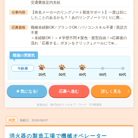
交通費規定内支給
【有名メーカーのリングノート製造サポート】一度は目に
仕事内容
したことのあるかも？！あのリングノートづくりに携…
職種未経験OK / ブランクOK / パソコンスキル不要 / 英語力
応募資格
不要
＜未経験OK！＞＃学歴不問＃髪色・髪型自由！○応募後の
流れ「応募する」ボタンをクリック↓メールにてw…
職場の雰囲気
年齢層
20代
30代
40代
50代
60代
気になる!
応募へ進む
詳しく見る
派遣会社
株式会社ウィルオブ・ワーク FO事業部
未読
掲載日
2026/08/07
消火器の製造工場で機械オペレーター