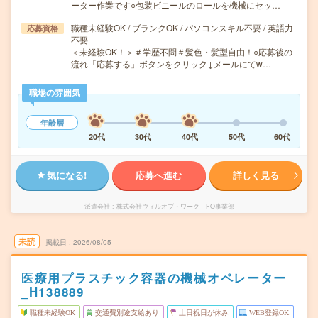
ーター作業です○包装ビニールのロールを機械にセッ…
職種未経験OK / ブランクOK / パソコンスキル不要 / 英語力
応募資格
不要
＜未経験OK！＞＃学歴不問＃髪色・髪型自由！○応募後の
流れ「応募する」ボタンをクリック↓メールにてw…
職場の雰囲気
年齢層
20代
30代
40代
50代
60代
気になる!
応募へ進む
詳しく見る
派遣会社
株式会社ウィルオブ・ワーク FO事業部
未読
掲載日
2026/08/05
医療用プラスチック容器の機械オペレーター
_H138889
職種未経験OK
交通費別途支給あり
土日祝日が休み
WEB登録OK