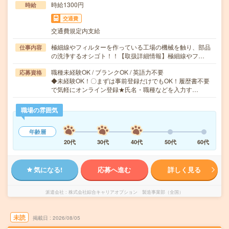
時給1300円
時給
交通費
交通費規定内支給
極細線やフィルターを作っている工場の機械を触り、部品
仕事内容
の洗浄するオシゴト！！【取扱詳細情報】極細線やフ…
職種未経験OK / ブランクOK / 英語力不要
応募資格
◆未経験OK！〇まずは事前登録だけでもOK！履歴書不要
で気軽にオンライン登録★氏名・職種などを入力す…
職場の雰囲気
年齢層
20代
30代
40代
50代
60代
気になる!
応募へ進む
詳しく見る
派遣会社
株式会社綜合キャリアオプション 製造事業部（全国）
未読
掲載日
2026/08/05