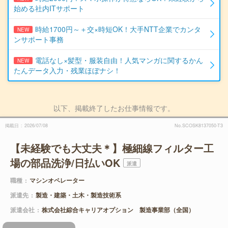
始める社内ITサポート
時給1700円～＋交×時短OK！大手NTT企業でカンタ
NEW
ンサポート事務
電話なし×髪型・服装自由！人気マンガに関するかん
NEW
たんデータ入力・残業ほぼナシ！
以下、掲載終了したお仕事情報です。
掲載日
2026/07/08
No.SCOSK8137050-T3
【未経験でも大丈夫＊】極細線フィルター工
場の部品洗浄/日払いOK
派遣
職種
マシンオペレーター
派遣先
製造・建築・土木・製造技術系
派遣会社
株式会社綜合キャリアオプション 製造事業部（全国）