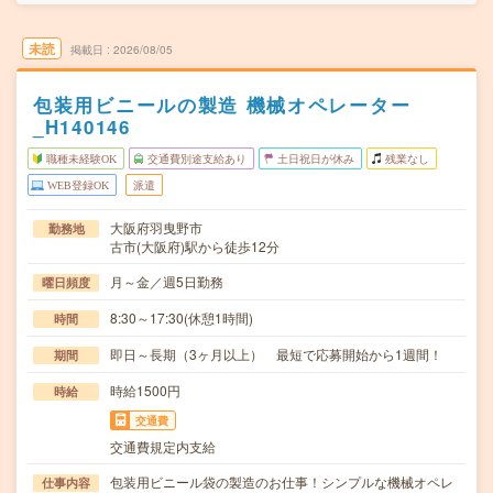
未読
掲載日
2026/08/05
包装用ビニールの製造 機械オペレーター
_H140146
職種未経験OK
交通費別途支給あり
土日祝日が休み
残業なし
WEB登録OK
派遣
大阪府羽曳野市
勤務地
古市(大阪府)駅から徒歩12分
月～金／週5日勤務
曜日頻度
8:30～17:30(休憩1時間)
時間
即日～長期（3ヶ月以上） 最短で応募開始から1週間！
期間
時給1500円
時給
交通費
交通費規定内支給
包装用ビニール袋の製造のお仕事！シンプルな機械オペレ
仕事内容