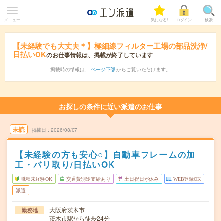
メニュー
気になる!
ログイン
検索
【未経験でも大丈夫＊】極細線フィルター工場の部品洗浄/
日払いOK
のお仕事情報は、掲載が終了しています
掲載時の情報は、
ページ下部
からご覧いただけます。
お探しの条件に近い派遣のお仕事
未読
掲載日
2026/08/07
【未経験の方も安心○】自動車フレームの加
工・バリ取り/日払いOK
職種未経験OK
交通費別途支給あり
土日祝日が休み
WEB登録OK
派遣
大阪府茨木市
勤務地
茨木市駅から徒歩24分