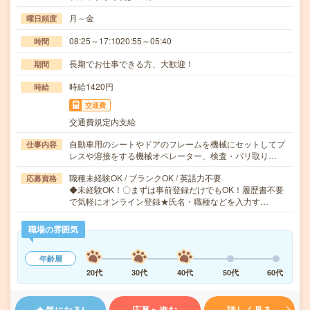
月～金
曜日頻度
08:25～17:1020:55～05:40
時間
長期でお仕事できる方、大歓迎！
期間
時給1420円
時給
交通費
交通費規定内支給
自動車用のシートやドアのフレームを機械にセットしてプ
仕事内容
レスや溶接をする機械オペレーター、検査・バリ取り…
職種未経験OK / ブランクOK / 英語力不要
応募資格
◆未経験OK！〇まずは事前登録だけでもOK！履歴書不要
で気軽にオンライン登録★氏名・職種などを入力す…
職場の雰囲気
年齢層
20代
30代
40代
50代
60代
気になる!
応募へ進む
詳しく見る