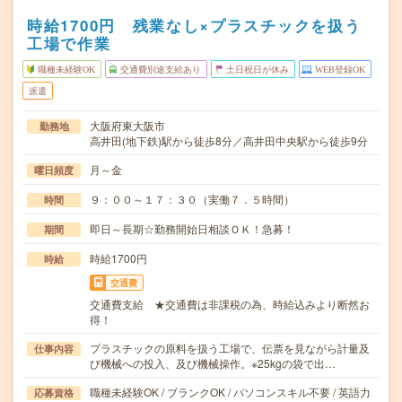
時給1700円 残業なし×プラスチックを扱う
工場で作業
職種未経験OK
交通費別途支給あり
土日祝日が休み
WEB登録OK
派遣
大阪府東大阪市
勤務地
高井田(地下鉄)駅から徒歩8分／高井田中央駅から徒歩9分
月～金
曜日頻度
９：００～１７：３０（実働７．５時間）
時間
即日～長期☆勤務開始日相談ＯＫ！急募！
期間
時給1700円
時給
交通費
交通費支給 ★交通費は非課税の為、時給込みより断然お
得！
プラスチックの原料を扱う工場で、伝票を見ながら計量及
仕事内容
び機械への投入、及び機械操作。※25kgの袋で出…
職種未経験OK / ブランクOK / パソコンスキル不要 / 英語力
応募資格