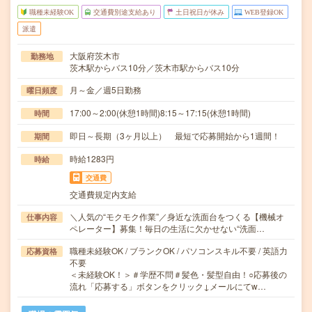
職種未経験OK
交通費別途支給あり
土日祝日が休み
WEB登録OK
派遣
大阪府茨木市
勤務地
茨木駅からバス10分／茨木市駅からバス10分
月～金／週5日勤務
曜日頻度
17:00～2:00(休憩1時間)8:15～17:15(休憩1時間)
時間
即日～長期（3ヶ月以上） 最短で応募開始から1週間！
期間
時給1283円
時給
交通費
交通費規定内支給
＼人気の“モクモク作業”／身近な洗面台をつくる【機械オ
仕事内容
ペレーター】募集！毎日の生活に欠かせない“洗面…
職種未経験OK / ブランクOK / パソコンスキル不要 / 英語力
応募資格
不要
＜未経験OK！＞＃学歴不問＃髪色・髪型自由！○応募後の
流れ「応募する」ボタンをクリック↓メールにてw…