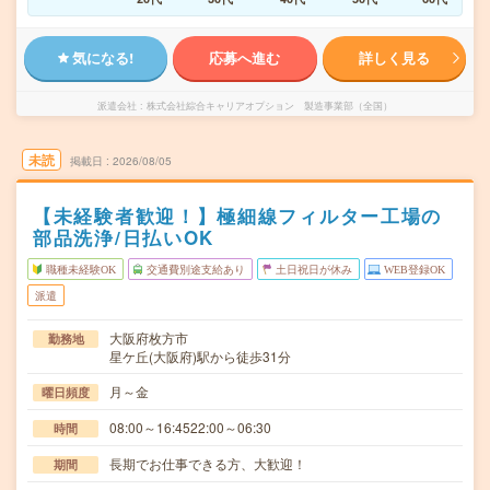
気になる!
応募へ進む
詳しく見る
派遣会社
株式会社綜合キャリアオプション 製造事業部（全国）
未読
掲載日
2026/08/05
【未経験者歓迎！】極細線フィルター工場の
部品洗浄/日払いOK
職種未経験OK
交通費別途支給あり
土日祝日が休み
WEB登録OK
派遣
大阪府枚方市
勤務地
星ケ丘(大阪府)駅から徒歩31分
月～金
曜日頻度
08:00～16:4522:00～06:30
時間
長期でお仕事できる方、大歓迎！
期間