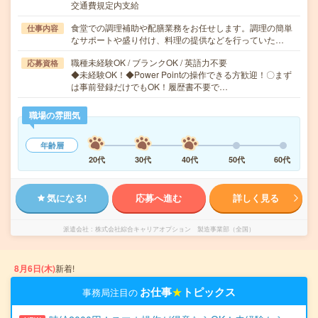
交通費規定内支給
食堂での調理補助や配膳業務をお任せします。調理の簡単
仕事内容
なサポートや盛り付け、料理の提供などを行っていた…
職種未経験OK / ブランクOK / 英語力不要
応募資格
◆未経験OK！◆Power Pointの操作できる方歓迎！〇まず
は事前登録だけでもOK！履歴書不要で…
職場の雰囲気
年齢層
20代
30代
40代
50代
60代
気になる!
応募へ進む
詳しく見る
派遣会社
株式会社綜合キャリアオプション 製造事業部（全国）
8月6日(木)
新着!
お仕事
★
トピックス
事務局注目の