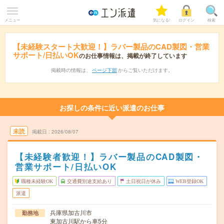
メニュー
気になる!
ログイン
検索
【未経験スタート大歓迎！】ラバー製品のCAD製図・営業
サポート/日払いOK
のお仕事情報は、掲載が終了しています
掲載時の情報は、
ページ下部
からご覧いただけます。
お探しの条件に近い派遣のお仕事
未読
掲載日
2026/08/07
【未経験者歓迎！】ラバー製品のCAD製図・
営業サポート/日払いOK
職種未経験OK
交通費別途支給あり
土日祝日が休み
WEB登録OK
派遣
兵庫県加古川市
勤務地
東加古川駅から車5分