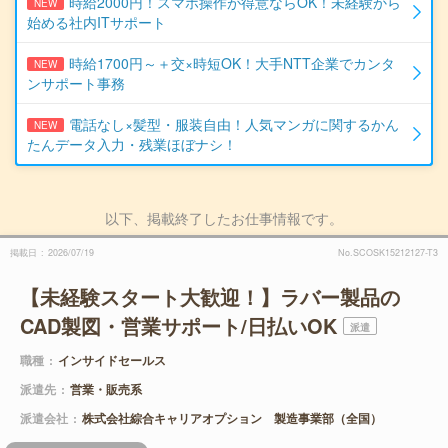
時給2000円！スマホ操作が得意ならOK！未経験から
NEW
始める社内ITサポート
時給1700円～＋交×時短OK！大手NTT企業でカンタ
NEW
ンサポート事務
電話なし×髪型・服装自由！人気マンガに関するかん
NEW
たんデータ入力・残業ほぼナシ！
以下、掲載終了したお仕事情報です。
掲載日
2026/07/19
No.SCOSK15212127-T3
【未経験スタート大歓迎！】ラバー製品の
CAD製図・営業サポート/日払いOK
派遣
職種
インサイドセールス
派遣先
営業・販売系
派遣会社
株式会社綜合キャリアオプション 製造事業部（全国）