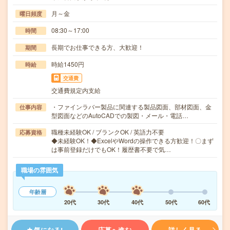
月～金
曜日頻度
08:30～17:00
時間
長期でお仕事できる方、大歓迎！
期間
時給1450円
時給
交通費
交通費規定内支給
・ファインラバー製品に関連する製品図面、部材図面、金
仕事内容
型図面などのAutoCADでの製図・メール・電話…
職種未経験OK / ブランクOK / 英語力不要
応募資格
◆未経験OK！◆ExcelやWordの操作できる方歓迎！〇まず
は事前登録だけでもOK！履歴書不要で気…
職場の雰囲気
年齢層
20代
30代
40代
50代
60代
気になる!
応募へ進む
詳しく見る