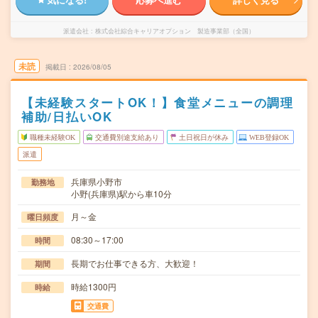
派遣会社
株式会社綜合キャリアオプション 製造事業部（全国）
未読
掲載日
2026/08/05
【未経験スタートOK！】食堂メニューの調理
補助/日払いOK
職種未経験OK
交通費別途支給あり
土日祝日が休み
WEB登録OK
派遣
兵庫県小野市
勤務地
小野(兵庫県)駅から車10分
月～金
曜日頻度
08:30～17:00
時間
長期でお仕事できる方、大歓迎！
期間
時給1300円
時給
交通費