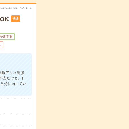
No.SCOSK5199224-T4
OK
派遣
歴書不要
し
制服アリ≫制服
不安だけど、し
≪自分に向いてい