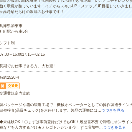
毎日の服装の悩み解消！≪未経験でも活躍できる≫新しいことにチャレンジ
働く環境が整っています！イチからスキルUP・ステップUP目指していきま
≫高時給だらけの派遣のお仕事です！
兵庫県加東市
社町駅から車5分
シフト制
07:00～16:0017:15～02:15
長期でお仕事できる方、大歓迎！
時給1520円
交通費
交通費規定内支給
製パッケージや箱の製造工場で、機械オペレーターとしての操作製造ライン
目視検査(品質チェック)をお任せします。製品の運搬には…
つづきを見る
◆未経験OK！〇まずは事前登録だけでもOK！履歴書不要で気軽にオンライ
種などを入力するだけ★オシゴトただいま少しずつ増加中…
つづきを見る