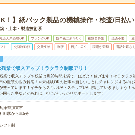
OK！】紙パック製品の機械操作・検査/日払い
築・土木・製造技術系
社会人未経験OK
ブランクOK
既卒第二新卒OK
複数名募集
英語不要
履
フト
交替制勤務
交費支給
制服
日払いOK
職場が禁煙
電話対応な
！
の残業で収入アップ！ラクラク制服アリ！
の残業で収入アップ≫残業は月20時間未満で、ほどよく稼げます！≪ラクラク
日の服装の悩み解消！≪未経験OKの仕事≫新しいことにチャレンジするのは
が整っています！イチからスキルUP・ステップUP目指していきましょう！
≫困った事などがあれば、担当がしっかりサポートします！
兵庫県加東市
社町駅から車5分
シフト制