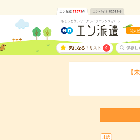
エン派遣
71573
件
エンバイト
82531
件
ちょうど良いワークライフバランスが叶う
関東版
気になる！リスト
0
保存し
【未
未読