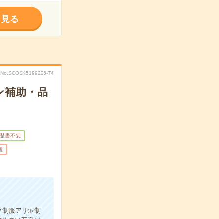
く見る
No.SCOSK5199225-T4
ン補助・品
歴書不要
煙
ク制服アリ≫制