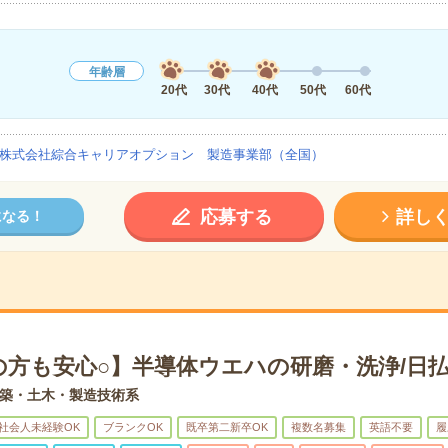
年齢層
20代
30代
40代
50代
60代
株式会社綜合キャリアオプション 製造事業部（全国）
応募する
詳し
になる！
の方も安心○】半導体ウエハの研磨・洗浄/日払
築・土木・製造技術系
社会人未経験OK
ブランクOK
既卒第二新卒OK
複数名募集
英語不要
履