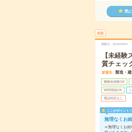
気
未読
掲載日
2026/08/07
【未経験
質チェック
製造・建
派遣先
職種未経験OK
WEB登録OK
シ
電話対応なし
ここがポイント
無理なくお
≪無理なくお給