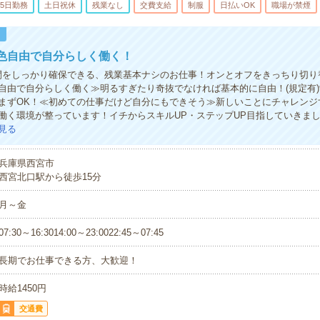
5日勤務
土日祝休
残業なし
交費支給
制服
日払いOK
職場が禁煙
！
色自由で自分らしく働く！
間をしっかり確保できる、残業基本ナシのお仕事！オンとオフをきっちり切り
自由で自分らしく働く≫明るすぎたり奇抜でなければ基本的に自由！(規定有
まずOK！≪初めての仕事だけど自分にもできそう≫新しいことにチャレンジ
働く環境が整っています！イチからスキルUP・ステップUP目指していきま
見る
兵庫県西宮市
西宮北口駅から徒歩15分
月～金
07:30～16:3014:00～23:0022:45～07:45
長期でお仕事できる方、大歓迎！
時給1450円
交通費