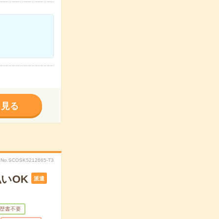
く見る
No.SCOSK5212665-T3
いOK
派遣
歴書不要