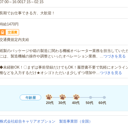
07:00～16:0017:15～02:15
長期でお仕事できる方、大歓迎！
時給1470円
交通費
交通費規定内支給
紙製のパッケージや箱の製造に関わる機械オペレーター業務を担当していた
には、製造機械の操作や調整といったオペレーション業務、…
つづきを見る
◆未経験OK！〇まずは事前登録だけでもOK！履歴書不要で気軽にオンライ
種などを入力するだけ★オシゴトただいま少しずつ増加中…
つづきを見る
年齢層
20代
30代
40代
50代
60代
株式会社綜合キャリアオプション 製造事業部（全国）