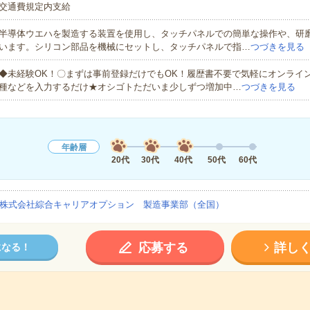
交通費規定内支給
半導体ウエハを製造する装置を使用し、タッチパネルでの簡単な操作や、研
います。シリコン部品を機械にセットし、タッチパネルで指…
つづきを見る
◆未経験OK！〇まずは事前登録だけでもOK！履歴書不要で気軽にオンライ
種などを入力するだけ★オシゴトただいま少しずつ増加中…
つづきを見る
年齢層
20代
30代
40代
50代
60代
株式会社綜合キャリアオプション 製造事業部（全国）
応募する
詳し
になる！