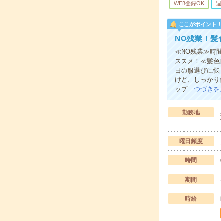
WEB登録OK
週
ここがポイント
NO残業！髪
≪NO残業≫時
ススメ！≪髪色
日の服選びに悩
けど、しっかり
ップ…
つづきを
勤務地
曜日頻度
時間
期間
時給