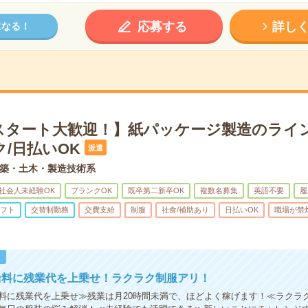
応募する
詳し
になる！
スタート大歓迎！】紙パッケージ製造のライ
/日払いOK
派遣
築・土木・製造技術系
社会人未経験OK
ブランクOK
既卒第二新卒OK
複数名募集
英語不要
履
フト
交替制勤務
交費支給
制服
社食/補助あり
日払いOK
職場が禁
！
給料に残業代を上乗せ！ラクラク制服アリ！
料に残業代を上乗せ≫残業は月20時間未満で、ほどよく稼げます！≪ラクラ