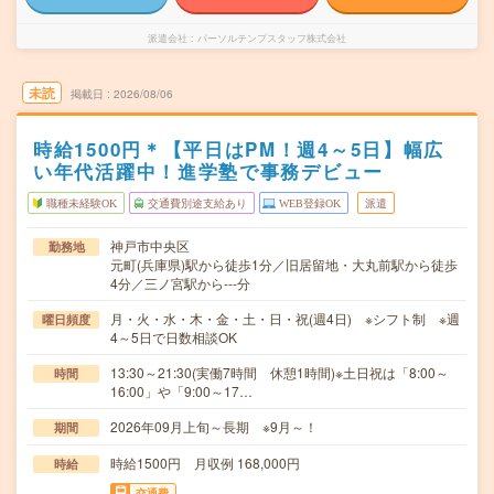
派遣会社
パーソルテンプスタッフ株式会社
未読
掲載日
2026/08/06
時給1500円＊【平日はPM！週4～5日】幅広
い年代活躍中！進学塾で事務デビュー
職種未経験OK
交通費別途支給あり
WEB登録OK
派遣
神戸市中央区
勤務地
元町(兵庫県)駅から徒歩1分／旧居留地・大丸前駅から徒歩
4分／三ノ宮駅から---分
月・火・水・木・金・土・日・祝(週4日) ※シフト制 ※週
曜日頻度
4～5日で日数相談OK
13:30～21:30(実働7時間 休憩1時間)※土日祝は「8:00～
時間
16:00」や「9:00～17…
2026年09月上旬～長期 ※9月～！
期間
時給1500円 月収例 168,000円
時給
交通費