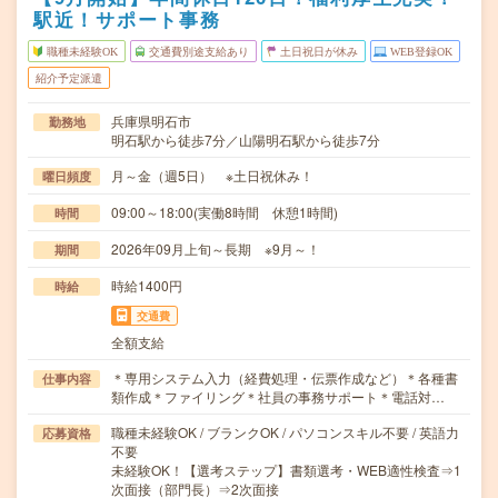
駅近！サポート事務
職種未経験OK
交通費別途支給あり
土日祝日が休み
WEB登録OK
紹介予定派遣
兵庫県明石市
勤務地
明石駅から徒歩7分／山陽明石駅から徒歩7分
月～金（週5日） ※土日祝休み！
曜日頻度
09:00～18:00(実働8時間 休憩1時間)
時間
2026年09月上旬～長期 ※9月～！
期間
時給1400円
時給
交通費
全額支給
＊専用システム入力（経費処理・伝票作成など）＊各種書
仕事内容
類作成＊ファイリング＊社員の事務サポート＊電話対…
職種未経験OK / ブランクOK / パソコンスキル不要 / 英語力
応募資格
不要
未経験OK！【選考ステップ】書類選考・WEB適性検査⇒1
次面接（部門長）⇒2次面接