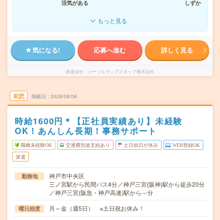
活気がある
しずか
もっと見る
気になる!
応募へ進む
詳しく見る
派遣会社
パーソルテンプスタッフ株式会社
未読
掲載日
2026/08/06
時給1600円＊【正社員実績あり】未経験
OK！あんしん長期！事務サポート
職種未経験OK
交通費別途支給あり
土日祝日が休み
WEB登録OK
派遣
神戸市中央区
勤務地
三ノ宮駅から民間バス4分／神戸三宮(阪神)駅から徒歩20分
／神戸三宮(阪急・神戸高速)駅から---分
月～金（週5日） ※土日祝お休み！
曜日頻度