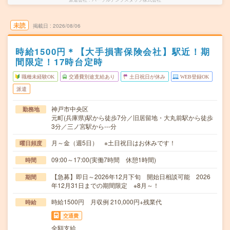
未読
掲載日
2026/08/06
時給1500円＊【大手損害保険会社】駅近！期
間限定！17時台定時
職種未経験OK
交通費別途支給あり
土日祝日が休み
WEB登録OK
派遣
神戸市中央区
勤務地
元町(兵庫県)駅から徒歩7分／旧居留地・大丸前駅から徒歩
3分／三ノ宮駅から---分
月～金（週5日） ※土日祝日はお休みです！
曜日頻度
09:00～17:00(実働7時間 休憩1時間)
時間
【急募】即日～2026年12月下旬 開始日相談可能 2026
期間
年12月31日までの期間限定 ※8月～！
時給1500円 月収例 210,000円+残業代
時給
交通費
全額支給