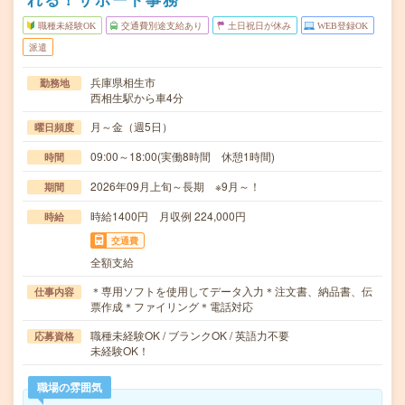
職種未経験OK
交通費別途支給あり
土日祝日が休み
WEB登録OK
派遣
兵庫県相生市
勤務地
西相生駅から車4分
月～金（週5日）
曜日頻度
09:00～18:00(実働8時間 休憩1時間)
時間
2026年09月上旬～長期 ※9月～！
期間
時給1400円 月収例 224,000円
時給
交通費
全額支給
＊専用ソフトを使用してデータ入力＊注文書、納品書、伝
仕事内容
票作成＊ファイリング＊電話対応
職種未経験OK / ブランクOK / 英語力不要
応募資格
未経験OK！
職場の雰囲気