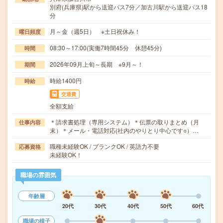
別府(兵庫県)駅から送迎バス7分／加古川駅から送迎バス18
分
月～金（週5日） ※土日祝休み！
曜日頻度
08:30～17:00(実働7時間45分 休憩45分)
時間
2026年09月上旬～長期 ※9月～！
期間
時給1400円
時給
交通費
全額支給
＊請求書処理（専用システム）＊伝票の取りまとめ（月
仕事内容
末）＊メール・電話対応(社内のやりとり中心です○）…
職種未経験OK / ブランクOK / 英語力不要
応募資格
未経験OK！
職場の雰囲気
年齢層
20代
30代
40代
50代
60代
職場の様子