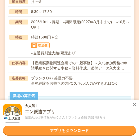
月～金
曜日頻度
8:30～17:30
時間
2026/10/1～長期 ※期間限定(2027年3月末まで) ※10月～
期間
OK！
時給1500円＋交
時給
交通費
※交通費別途支給(規定あり)
【産業廃棄物関連企業での一般事務】～入札参加資格の申
仕事内容
請手続きに関する事務～資料作成、送付データ入力来…
ブランクOK / 英語力不要
応募資格
事務経験をお持ちの方PCスキル:入力ができればOK
職場の雰囲気
大人気！
年齢層
エン派遣アプリ
20代
30代
40代
50代
60代
派遣のお仕事情報がたくさん！プッシュ通知で受け取ろう！
職場の様子
アプリをダウンロード
活気がある
しずか