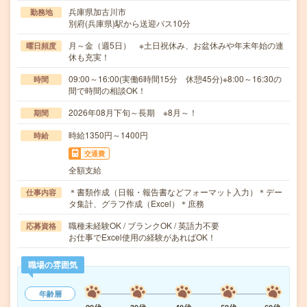
兵庫県加古川市
勤務地
別府(兵庫県)駅から送迎バス10分
月～金（週5日） ※土日祝休み、お盆休みや年末年始の連
曜日頻度
休も充実！
09:00～16:00(実働6時間15分 休憩45分)※8:00～16:30の
時間
間で時間の相談OK！
2026年08月下旬～長期 ※8月～！
期間
時給1350円～1400円
時給
交通費
全額支給
＊書類作成（日報・報告書などフォーマット入力）＊デー
仕事内容
タ集計、グラフ作成（Excel）＊庶務
職種未経験OK / ブランクOK / 英語力不要
応募資格
お仕事でExcel使用の経験があればOK！
職場の雰囲気
年齢層