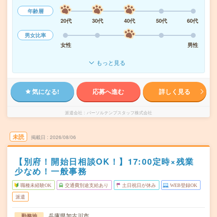
年齢層
20代
30代
40代
50代
60代
男女比率
女性
男性
もっと見る
気になる!
応募へ進む
詳しく見る
派遣会社
パーソルテンプスタッフ株式会社
未読
掲載日
2026/08/06
【別府！開始日相談OK！】17:00定時×残業
少なめ！一般事務
職種未経験OK
交通費別途支給あり
土日祝日が休み
WEB登録OK
派遣
兵庫県加古川市
勤務地