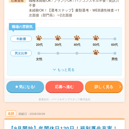
職種未経験OK / ブランクOK / パソコンスキル不要 / 英語力
応募資格
不要
未経験OK！【選考ステップ】書類選考・WEB適性検査⇒1
次面接（部門長）⇒2次面接
職場の雰囲気
年齢層
20代
30代
40代
50代
60代
男女比率
女性
男性
もっと見る
気になる!
応募へ進む
詳しく見る
派遣会社
パーソルテンプスタッフ株式会社
未読
掲載日
2026/08/06
【9月開始】年間休日120日！福利厚生充実！