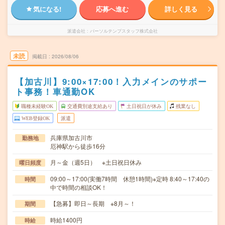
気になる!
応募へ進む
詳しく見る
派遣会社
パーソルテンプスタッフ株式会社
未読
掲載日
2026/08/06
【加古川】9:00×17:00！入力メインのサポー
ト事務！車通勤OK
職種未経験OK
交通費別途支給あり
土日祝日が休み
残業なし
WEB登録OK
派遣
兵庫県加古川市
勤務地
厄神駅から徒歩16分
月～金（週5日） ※土日祝日休み
曜日頻度
09:00～17:00(実働7時間 休憩1時間)※定時 8:40～17:40の
時間
中で時間の相談OK！
【急募】即日～長期 ※8月～！
期間
時給1400円
時給