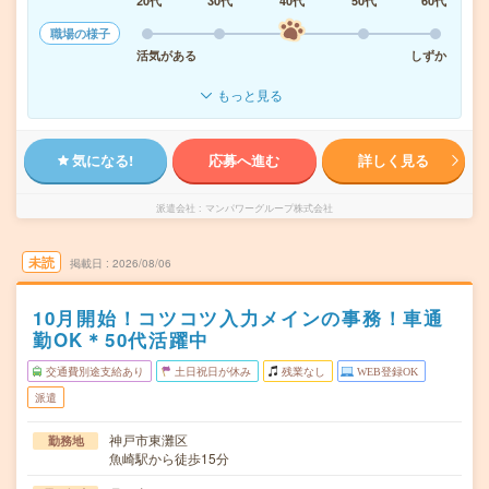
20代
30代
40代
50代
60代
職場の様子
活気がある
しずか
もっと見る
気になる!
応募へ進む
詳しく見る
派遣会社
マンパワーグループ株式会社
未読
掲載日
2026/08/06
10月開始！コツコツ入力メインの事務！車通
勤OK＊50代活躍中
交通費別途支給あり
土日祝日が休み
残業なし
WEB登録OK
派遣
神戸市東灘区
勤務地
魚崎駅から徒歩15分