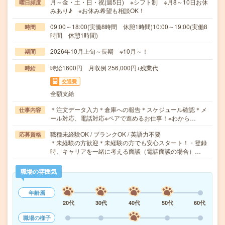
月～金・土・日・祝(週5日) ※シフト制 ※月8～10日お休
曜日頻度
みあり♪ ※お休み希望も相談OK！
09:00～18:00(実働8時間 休憩1時間)10:00～19:00(実働8
時間
時間 休憩1時間)
2026年10月上旬～長期 ※10月～！
期間
時給1600円 月収例 256,000円+残業代
時給
交通費
全額支給
＊注文データ入力＊倉庫への報告＊スケジュール確認＊メ
仕事内容
ール対応、電話対応※ペアで進めるお仕事！※わから…
職種未経験OK / ブランクOK / 英語力不要
応募資格
＊未経験の方歓迎＊未経験の方でも安心スタート！・登録
時、キャリアを一緒に考える面談（電話面談の場合）…
職場の雰囲気
年齢層
20代
30代
40代
50代
60代
職場の様子