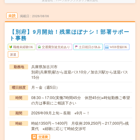
派遣会社
パーソルテンプスタッフ株式会社
未読
掲載日
2026/08/06
【別府】9月開始！残業ほぼナシ！部署サポー
ト事務
職種未経験OK
交通費別途支給あり
土日祝日が休み
WEB登録OK
派遣
兵庫県加古川市
勤務地
別府(兵庫県)駅から送迎バス10分／加古川駅から送迎バス
15分
月～金（週5日）
曜日頻度
08:30～17:00(実働7時間45分 休憩45分)※時短勤務ご希望
時間
の方は事前にご相談下さい
2026年09月上旬～長期 ※9月～！
期間
時給1350円～1400円 月収例 209,250円～217,000円+残
時給
業代 ※経験に応じて時給交渉可
交通費