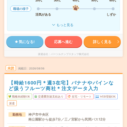
20代
30代
40代
50代
60代
職場の様子
活気がある
しずか
もっと見る
気になる!
応募へ進む
詳しく見る
派遣会社
パーソルテンプスタッフ株式会社
未読
掲載日
2026/08/06
【時給1600円＊週3在宅】バナナやパインな
ど扱うフルーツ商社＊注文データ入力
職種未経験OK
交通費別途支給あり
在宅・リモート
WEB登録OK
派遣
神戸市中央区
勤務地
南公園駅から徒歩7分／三ノ宮駅から民間バス12分