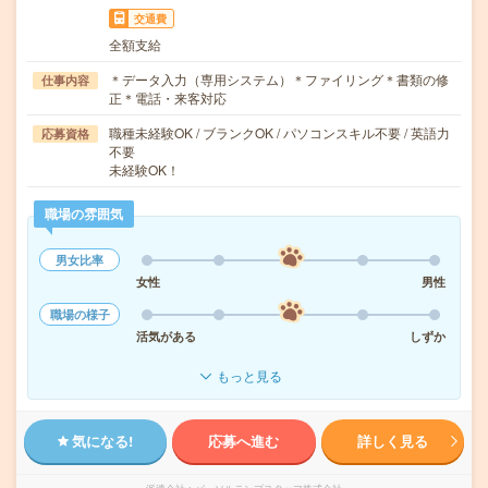
交通費
全額支給
＊データ入力（専用システム）＊ファイリング＊書類の修
仕事内容
正＊電話・来客対応
職種未経験OK / ブランクOK / パソコンスキル不要 / 英語力
応募資格
不要
未経験OK！
職場の雰囲気
男女比率
女性
男性
職場の様子
活気がある
しずか
もっと見る
気になる!
応募へ進む
詳しく見る