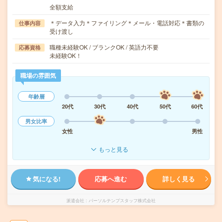
全額支給
＊データ入力＊ファイリング＊メール・電話対応＊書類の
仕事内容
受け渡し
職種未経験OK / ブランクOK / 英語力不要
応募資格
未経験OK！
職場の雰囲気
年齢層
20代
30代
40代
50代
60代
男女比率
女性
男性
もっと見る
気になる!
応募へ進む
詳しく見る
派遣会社
パーソルテンプスタッフ株式会社