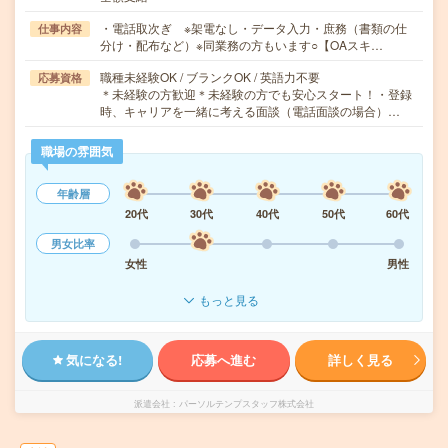
・電話取次ぎ ※架電なし・データ入力・庶務（書類の仕
仕事内容
分け・配布など）※同業務の方もいます○【OAスキ…
職種未経験OK / ブランクOK / 英語力不要
応募資格
＊未経験の方歓迎＊未経験の方でも安心スタート！・登録
時、キャリアを一緒に考える面談（電話面談の場合）…
職場の雰囲気
年齢層
20代
30代
40代
50代
60代
男女比率
女性
男性
もっと見る
気になる!
応募へ進む
詳しく見る
派遣会社
パーソルテンプスタッフ株式会社