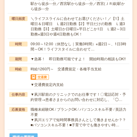
駅から徒歩---分／西宮駅から徒歩---分／西宮(ＪＲ線)駅か
ら徒歩---分
＼ライフスライルに合わせてお選びください！／【1】土
曜日頻度
曜日＆日曜日 Ｌ週2日勤務【2】平日だけの勤務 Ｌ週3
日勤務【3】土曜日か日曜日+平日どこか1日 Ｌ週2～3日
勤務※週3日や週4日勤務もOK！
09:00～12:00（休憩なし｜実働3時間）※週2日～、1日3時
時間
間～OK！ライフスタイルに合わせて…
▼急募！ 即日勤務可能ですよ！ 開始時期の相談もOK!!
期間
時給1260円～ 交通費規定・各種手当支給
時給
交通費
▼交通費規定内支給
▼夙川駅前のクリニックでのお仕事です！〇電話応対・予
仕事内容
約管理→患者さまからのお問い合わせに対応し、「◯…
職種未経験OK / ブランクOK / パソコンスキル不要 / 英語力
応募資格
不要
▼夙川エリアで短時間事務員さんとして働きませんか？？
■パソコンスキル不要！■子育て中でも働きやすい時…