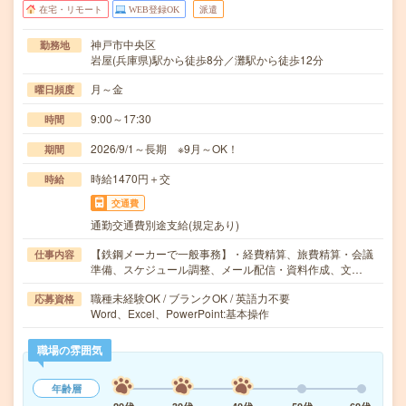
在宅・リモート
WEB登録OK
派遣
神戸市中央区
勤務地
岩屋(兵庫県)駅から徒歩8分／灘駅から徒歩12分
月～金
曜日頻度
9:00～17:30
時間
2026/9/1～長期 ※9月～OK！
期間
時給1470円＋交
時給
交通費
通勤交通費別途支給(規定あり)
【鉄鋼メーカーで一般事務】・経費精算、旅費精算・会議
仕事内容
準備、スケジュール調整、メール配信・資料作成、文…
職種未経験OK / ブランクOK / 英語力不要
応募資格
Word、Excel、PowerPoint:基本操作
職場の雰囲気
年齢層