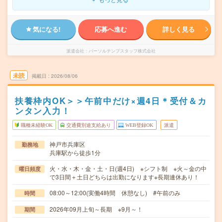
気になる!
応募へ進む
詳しく見る
派遣会社
パーソルテンプスタッフ株式会社
未読
掲載日
2026/08/06
扶養枠内OK＞＞午前中だけ×週4日＊受付＆カ
ンタン入力！
職種未経験OK
交通費別途支給あり
WEB登録OK
派遣
神戸市兵庫区
勤務地
兵庫駅から徒歩1分
火・水・木・金・土・日(週4日) ※シフト制 ※火～金の中
曜日頻度
で3日間＋土日どちらは出勤になります※長期連休あり！
08:00～12:00(実働4時間 休憩なし) #午前のみ
時間
2026年09月上旬～長期 ※9月～！
期間