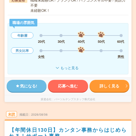
応募資格
不要
未経験OK！
職場の雰囲気
年齢層
20代
30代
40代
50代
60代
男女比率
女性
男性
もっと見る
気になる!
応募へ進む
詳しく見る
派遣会社
パーソルテンプスタッフ株式会社
未読
掲載日
2026/08/06
【年間休日130日】カンタン事務からはじめら
れる！サポート事務