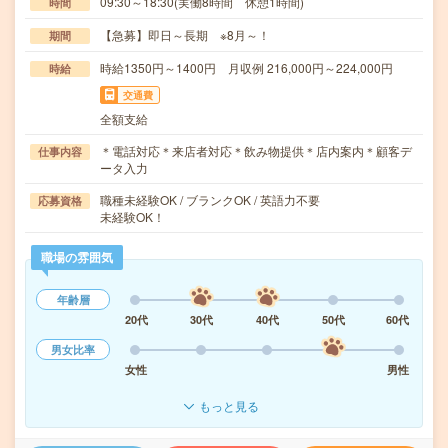
09:30～18:30(実働8時間 休憩1時間)
時間
【急募】即日～長期 ※8月～！
期間
時給1350円～1400円 月収例 216,000円～224,000円
時給
交通費
全額支給
＊電話対応＊来店者対応＊飲み物提供＊店内案内＊顧客デ
仕事内容
ータ入力
職種未経験OK / ブランクOK / 英語力不要
応募資格
未経験OK！
職場の雰囲気
年齢層
20代
30代
40代
50代
60代
男女比率
女性
男性
もっと見る