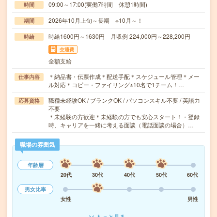
09:00～17:00(実働7時間 休憩1時間)
時間
2026年10月上旬～長期 ※10月～！
期間
時給1600円～1630円 月収例 224,000円～228,200円
時給
交通費
全額支給
＊納品書・伝票作成＊配送手配＊スケジュール管理＊メー
仕事内容
ル対応＊コピー・ファイリング※10名で1チーム！…
職種未経験OK / ブランクOK / パソコンスキル不要 / 英語力
応募資格
不要
＊未経験の方歓迎＊未経験の方でも安心スタート！・登録
時、キャリアを一緒に考える面談（電話面談の場合）…
職場の雰囲気
年齢層
20代
30代
40代
50代
60代
男女比率
女性
男性
もっと見る