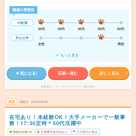
職場の雰囲気
年齢層
20代
30代
40代
50代
60代
男女比率
女性
男性
もっと見る
気になる!
応募へ進む
詳しく見る
派遣会社
パーソルテンプスタッフ株式会社
未読
掲載日
2026/08/06
在宅あり！未経験OK！大手メーカーで一般事
務！17:30定時＊50代活躍中
職種未経験OK
交通費別途支給あり
土日祝日が休み