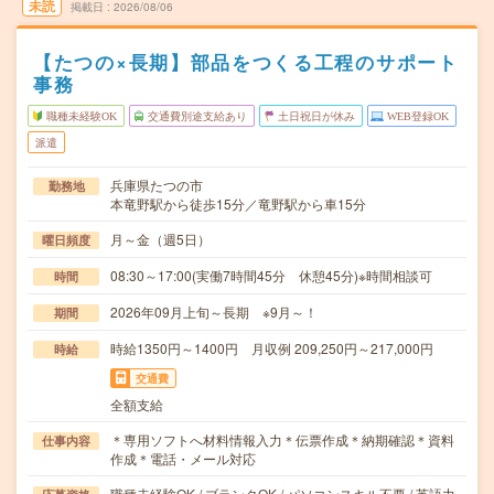
未読
掲載日
2026/08/06
【たつの×長期】部品をつくる工程のサポート
事務
職種未経験OK
交通費別途支給あり
土日祝日が休み
WEB登録OK
派遣
兵庫県たつの市
勤務地
本竜野駅から徒歩15分／竜野駅から車15分
月～金（週5日）
曜日頻度
08:30～17:00(実働7時間45分 休憩45分)※時間相談可
時間
2026年09月上旬～長期 ※9月～！
期間
時給1350円～1400円 月収例 209,250円～217,000円
時給
交通費
全額支給
＊専用ソフトへ材料情報入力＊伝票作成＊納期確認＊資料
仕事内容
作成＊電話・メール対応
職種未経験OK / ブランクOK / パソコンスキル不要 / 英語力