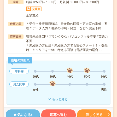
時給1250円～1300円 月収例 80,000円～83,200円
時給
交通費
全額支給
＊受付＊検査項目確認、持参物の回収＊更衣室の準備・整
仕事内容
理＊データ入力＊書類の印刷・発送 など＼完全予約…
職種未経験OK / ブランクOK / パソコンスキル不要 / 英語力
応募資格
不要
＊未経験の方歓迎＊未経験の方でも安心スタート！・登録
時、キャリアを一緒に考える面談（電話面談の場合）…
職場の雰囲気
年齢層
20代
30代
40代
50代
60代
男女比率
女性
男性
もっと見る
気になる!
応募へ進む
詳しく見る