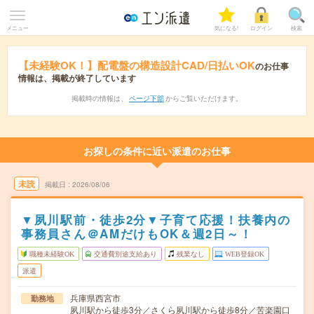
メニュー
気になる!
ログイン
検索
【未経験OK！】配電盤の構造設計CAD/日払いOK
のお仕事
情報は、掲載が終了しています
掲載時の情報は、
ページ下部
からご覧いただけます。
お探しの条件に近い派遣のお仕事
未読
掲載日
2026/08/06
▼夙川駅前・徒歩2分▼子育て応援！扶養内の
事務員さん＠AMだけもOK＆週2日～！
職種未経験OK
交通費別途支給あり
残業なし
WEB登録OK
派遣
兵庫県西宮市
勤務地
夙川駅から徒歩3分／さくら夙川駅から徒歩8分／苦楽園口