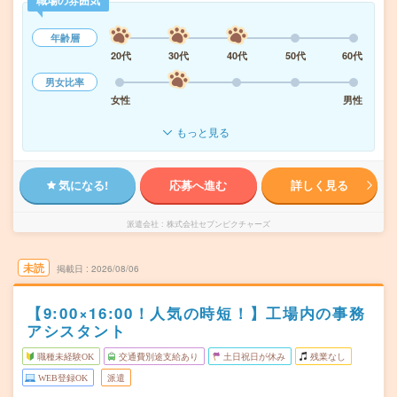
職場の雰囲気
年齢層
20代
30代
40代
50代
60代
男女比率
女性
男性
もっと見る
気になる!
応募へ進む
詳しく見る
派遣会社
株式会社セブンピクチャーズ
未読
掲載日
2026/08/06
【9:00×16:00！人気の時短！】工場内の事務
アシスタント
職種未経験OK
交通費別途支給あり
土日祝日が休み
残業なし
WEB登録OK
派遣