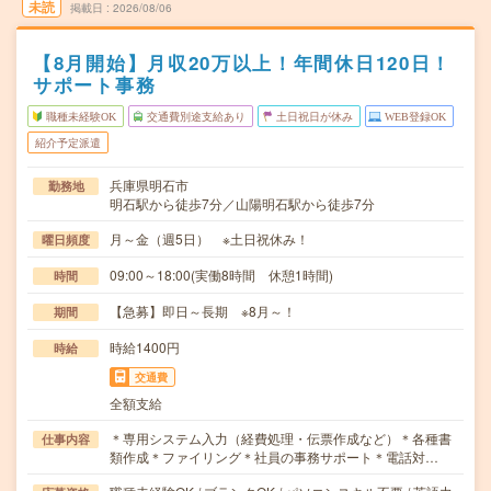
未読
掲載日
2026/08/06
【8月開始】月収20万以上！年間休日120日！
サポート事務
職種未経験OK
交通費別途支給あり
土日祝日が休み
WEB登録OK
紹介予定派遣
兵庫県明石市
勤務地
明石駅から徒歩7分／山陽明石駅から徒歩7分
月～金（週5日） ※土日祝休み！
曜日頻度
09:00～18:00(実働8時間 休憩1時間)
時間
【急募】即日～長期 ※8月～！
期間
時給1400円
時給
交通費
全額支給
＊専用システム入力（経費処理・伝票作成など）＊各種書
仕事内容
類作成＊ファイリング＊社員の事務サポート＊電話対…