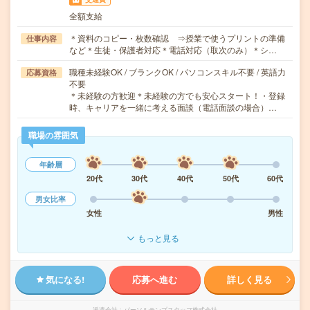
全額支給
＊資料のコピー・枚数確認 ⇒授業で使うプリントの準備
仕事内容
など＊生徒・保護者対応＊電話対応（取次のみ）＊シ…
職種未経験OK / ブランクOK / パソコンスキル不要 / 英語力
応募資格
不要
＊未経験の方歓迎＊未経験の方でも安心スタート！・登録
時、キャリアを一緒に考える面談（電話面談の場合）…
職場の雰囲気
年齢層
20代
30代
40代
50代
60代
男女比率
女性
男性
もっと見る
気になる!
応募へ進む
詳しく見る
派遣会社
パーソルテンプスタッフ株式会社