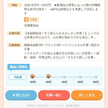
月給19万円～24万円 ★配属先が変更となった際の待機期
時給
間も給与が発生！ ※給与は経験などを考慮して決定しま
す
交通費
交通費支給
【未経験歓迎！すぐ覚えられるカンタン作業！】シンプル
仕事内容
な作業が中心なので、お仕事が初めての方も安心〇▼…
職種未経験OK / ブランクOK / パソコンスキル不要 / 英語力
応募資格
不要
＼スキルアップを狙える働き方を目指したい方歓迎！／経
験・資格・学歴は問いません◎「そろそろ新しい仕事…
職場の雰囲気
年齢層
20代
30代
40代
50代
60代
気になる!
応募へ進む
詳しく見る
派遣会社
株式会社テクノ・サービス（無期雇用派遣）