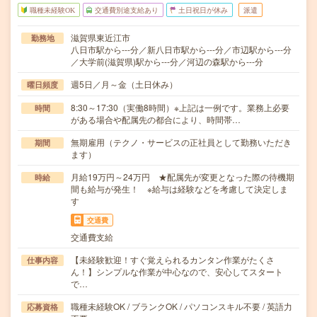
職種未経験OK
交通費別途支給あり
土日祝日が休み
派遣
滋賀県東近江市
勤務地
八日市駅から---分／新八日市駅から---分／市辺駅から---分
／大学前(滋賀県)駅から---分／河辺の森駅から---分
週5日／月～金（土日休み）
曜日頻度
8:30～17:30（実働8時間）※上記は一例です。業務上必要
時間
がある場合や配属先の都合により、時間帯…
無期雇用（テクノ・サービスの正社員として勤務いただき
期間
ます）
月給19万円～24万円 ★配属先が変更となった際の待機期
時給
間も給与が発生！ ※給与は経験などを考慮して決定しま
す
交通費
交通費支給
【未経験歓迎！すぐ覚えられるカンタン作業がたくさ
仕事内容
ん！】シンプルな作業が中心なので、安心してスタート
で…
職種未経験OK / ブランクOK / パソコンスキル不要 / 英語力
応募資格