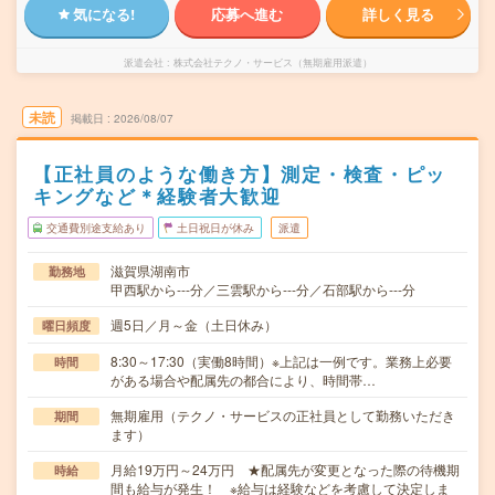
気になる!
応募へ進む
詳しく見る
派遣会社
株式会社テクノ・サービス（無期雇用派遣）
未読
掲載日
2026/08/07
【正社員のような働き方】測定・検査・ピッ
キングなど＊経験者大歓迎
交通費別途支給あり
土日祝日が休み
派遣
滋賀県湖南市
勤務地
甲西駅から---分／三雲駅から---分／石部駅から---分
週5日／月～金（土日休み）
曜日頻度
8:30～17:30（実働8時間）※上記は一例です。業務上必要
時間
がある場合や配属先の都合により、時間帯…
無期雇用（テクノ・サービスの正社員として勤務いただき
期間
ます）
月給19万円～24万円 ★配属先が変更となった際の待機期
時給
間も給与が発生！ ※給与は経験などを考慮して決定しま