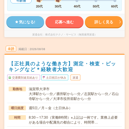
年齢層
20代
30代
40代
50代
60代
気になる!
応募へ進む
詳しく見る
派遣会社
株式会社テクノ・サービス（無期雇用派遣）
未読
掲載日
2026/08/08
【正社員のような働き方】測定・検査・ピッ
キングなど＊経験者大歓迎
交通費別途支給あり
土日祝日が休み
派遣
滋賀県大津市
勤務地
大津駅から---分／膳所駅から---分／志賀駅から---分／石山
寺駅から---分／大津市役所前駅から---分
週5日／月～金（土日休み）
曜日頻度
8:30～17:30（実働8時間）※上記は一例です。業務上必要
時間
がある場合や配属先の都合により、時間帯…