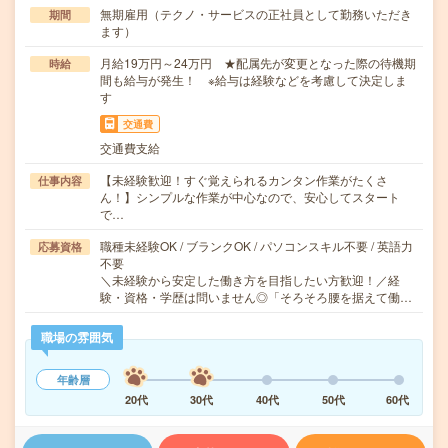
無期雇用（テクノ・サービスの正社員として勤務いただき
期間
ます）
月給19万円～24万円 ★配属先が変更となった際の待機期
時給
間も給与が発生！ ※給与は経験などを考慮して決定しま
す
交通費
交通費支給
【未経験歓迎！すぐ覚えられるカンタン作業がたくさ
仕事内容
ん！】シンプルな作業が中心なので、安心してスタート
で…
職種未経験OK / ブランクOK / パソコンスキル不要 / 英語力
応募資格
不要
＼未経験から安定した働き方を目指したい方歓迎！／経
験・資格・学歴は問いません◎「そろそろ腰を据えて働…
職場の雰囲気
年齢層
20代
30代
40代
50代
60代