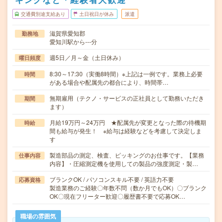
交通費別途支給あり
土日祝日が休み
派遣
滋賀県愛知郡
勤務地
愛知川駅から---分
週5日／月～金（土日休み）
曜日頻度
8:30～17:30（実働8時間）※上記は一例です。業務上必要
時間
がある場合や配属先の都合により、時間帯…
無期雇用（テクノ・サービスの正社員として勤務いただき
期間
ます）
月給19万円～24万円 ★配属先が変更となった際の待機期
時給
間も給与が発生！ ※給与は経験などを考慮して決定しま
す
製造部品の測定、検査、ピッキングのお仕事です。【業務
仕事内容
内容】・圧縮測定機を使用しての製品の強度測定・製…
ブランクOK / パソコンスキル不要 / 英語力不要
応募資格
製造業務のご経験〇年数不問（数か月でもOK）〇ブランク
OK〇現在フリーター歓迎〇履歴書不要で応募OK…
職場の雰囲気