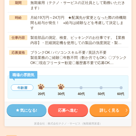
無期雇用（テクノ・サービスの正社員として勤務いただき
期間
ます）
月給19万円～24万円 ★配属先が変更となった際の待機期
時給
間も給与が発生！ ※給与は経験などを考慮して決定しま
す
製造部品の測定、検査、ピッキングのお仕事です。【業務
仕事内容
内容】・圧縮測定機を使用しての製品の強度測定・製…
ブランクOK / パソコンスキル不要 / 英語力不要
応募資格
製造業務のご経験〇年数不問（数か月でもOK）〇ブランク
OK〇現在フリーター歓迎〇履歴書不要で応募OK…
職場の雰囲気
年齢層
20代
30代
40代
50代
60代
気になる!
応募へ進む
詳しく見る
派遣会社
株式会社テクノ・サービス（無期雇用派遣）