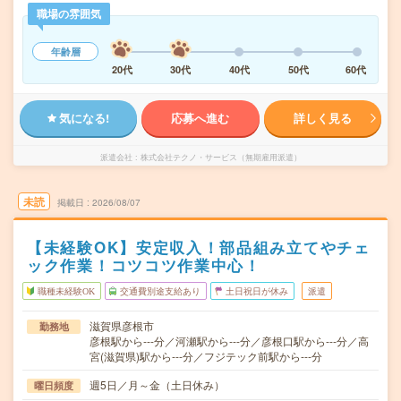
職場の雰囲気
年齢層
20代
30代
40代
50代
60代
気になる!
応募へ進む
詳しく見る
派遣会社
株式会社テクノ・サービス（無期雇用派遣）
未読
掲載日
2026/08/07
【未経験OK】安定収入！部品組み立てやチェ
ック作業！コツコツ作業中心！
職種未経験OK
交通費別途支給あり
土日祝日が休み
派遣
滋賀県彦根市
勤務地
彦根駅から---分／河瀬駅から---分／彦根口駅から---分／高
宮(滋賀県)駅から---分／フジテック前駅から---分
週5日／月～金（土日休み）
曜日頻度