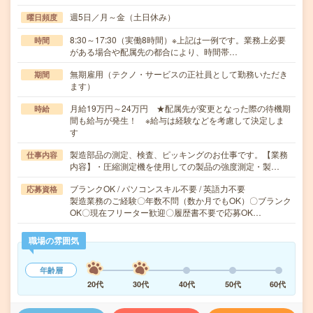
週5日／月～金（土日休み）
曜日頻度
8:30～17:30（実働8時間）※上記は一例です。業務上必要
時間
がある場合や配属先の都合により、時間帯…
無期雇用（テクノ・サービスの正社員として勤務いただき
期間
ます）
月給19万円～24万円 ★配属先が変更となった際の待機期
時給
間も給与が発生！ ※給与は経験などを考慮して決定しま
す
製造部品の測定、検査、ピッキングのお仕事です。【業務
仕事内容
内容】・圧縮測定機を使用しての製品の強度測定・製…
ブランクOK / パソコンスキル不要 / 英語力不要
応募資格
製造業務のご経験〇年数不問（数か月でもOK）〇ブランク
OK〇現在フリーター歓迎〇履歴書不要で応募OK…
職場の雰囲気
年齢層
20代
30代
40代
50代
60代