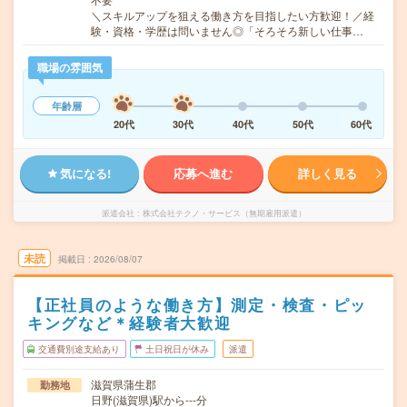
＼スキルアップを狙える働き方を目指したい方歓迎！／経
験・資格・学歴は問いません◎「そろそろ新しい仕事…
職場の雰囲気
年齢層
20代
30代
40代
50代
60代
気になる!
応募へ進む
詳しく見る
派遣会社
株式会社テクノ・サービス（無期雇用派遣）
未読
掲載日
2026/08/07
【正社員のような働き方】測定・検査・ピッ
キングなど＊経験者大歓迎
交通費別途支給あり
土日祝日が休み
派遣
滋賀県蒲生郡
勤務地
日野(滋賀県)駅から---分