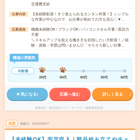
交通費支給
【未経験歓迎！すぐ覚えられるカンタン作業！】シンプル
仕事内容
な作業が中心なので、お仕事が初めての方も安心〇▼…
職種未経験OK / ブランクOK / パソコンスキル不要 / 英語力
応募資格
不要
＼スキルアップを狙える働き方を目指したい方歓迎！／経
験・資格・学歴は問いません◎「そろそろ新しい仕事…
職場の雰囲気
年齢層
20代
30代
40代
50代
60代
気になる!
応募へ進む
詳しく見る
派遣会社
株式会社テクノ・サービス（無期雇用派遣）
未読
掲載日
2026/08/07
【未経験OK】安定収入！部品組み立てやチェ