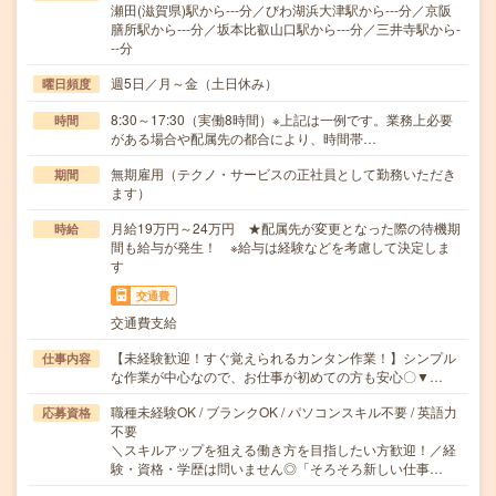
瀬田(滋賀県)駅から---分／びわ湖浜大津駅から---分／京阪
膳所駅から---分／坂本比叡山口駅から---分／三井寺駅から-
--分
週5日／月～金（土日休み）
曜日頻度
8:30～17:30（実働8時間）※上記は一例です。業務上必要
時間
がある場合や配属先の都合により、時間帯…
無期雇用（テクノ・サービスの正社員として勤務いただき
期間
ます）
月給19万円～24万円 ★配属先が変更となった際の待機期
時給
間も給与が発生！ ※給与は経験などを考慮して決定しま
す
交通費
交通費支給
【未経験歓迎！すぐ覚えられるカンタン作業！】シンプル
仕事内容
な作業が中心なので、お仕事が初めての方も安心〇▼…
職種未経験OK / ブランクOK / パソコンスキル不要 / 英語力
応募資格
不要
＼スキルアップを狙える働き方を目指したい方歓迎！／経
験・資格・学歴は問いません◎「そろそろ新しい仕事…