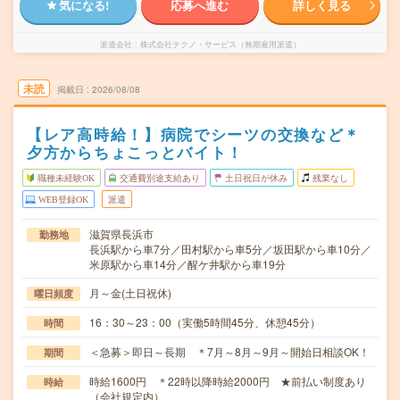
気になる!
応募へ進む
詳しく見る
派遣会社
株式会社テクノ・サービス（無期雇用派遣）
未読
掲載日
2026/08/08
【レア高時給！】病院でシーツの交換など＊
夕方からちょこっとバイト！
職種未経験OK
交通費別途支給あり
土日祝日が休み
残業なし
WEB登録OK
派遣
滋賀県長浜市
勤務地
長浜駅から車7分／田村駅から車5分／坂田駅から車10分／
米原駅から車14分／醒ケ井駅から車19分
月～金(土日祝休)
曜日頻度
16：30～23：00（実働5時間45分、休憩45分）
時間
＜急募＞即日～長期 ＊7月～8月～9月～開始日相談OK！
期間
時給1600円 ＊22時以降時給2000円 ★前払い制度あり
時給
（会社規定内）