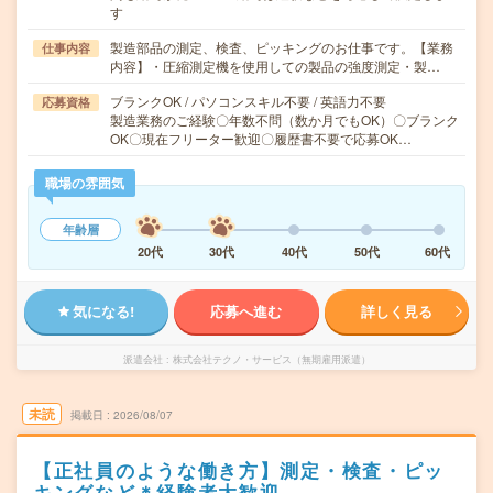
す
製造部品の測定、検査、ピッキングのお仕事です。【業務
仕事内容
内容】・圧縮測定機を使用しての製品の強度測定・製…
ブランクOK / パソコンスキル不要 / 英語力不要
応募資格
製造業務のご経験〇年数不問（数か月でもOK）〇ブランク
OK〇現在フリーター歓迎〇履歴書不要で応募OK…
職場の雰囲気
年齢層
20代
30代
40代
50代
60代
気になる!
応募へ進む
詳しく見る
派遣会社
株式会社テクノ・サービス（無期雇用派遣）
未読
掲載日
2026/08/07
【正社員のような働き方】測定・検査・ピッ
キングなど＊経験者大歓迎