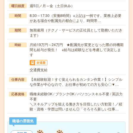
週5日／月～金（土日休み）
曜日頻度
8:30～17:30（実働8時間）※上記は一例です。業務上必要
時間
がある場合や配属先の都合により、時間帯…
無期雇用（テクノ・サービスの正社員として勤務いただき
期間
ます）
月給19万円～24万円 ★配属先が変更となった際の待機期
時給
間も給与が発生！ ※給与は経験などを考慮して決定しま
す
交通費
交通費支給
【未経験歓迎！すぐ覚えられるカンタン作業！】シンプル
仕事内容
な作業が中心なので、お仕事が初めての方も安心〇▼…
職種未経験OK / ブランクOK / パソコンスキル不要 / 英語力
応募資格
不要
＼スキルアップを狙える働き方を目指したい方歓迎！／経
験・資格・学歴は問いません◎「そろそろ新しい仕事…
職場の雰囲気