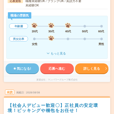
職種未経験OK / ブランクOK / 英語力不要
応募資格
未経験OK
職場の雰囲気
年齢層
20代
30代
40代
50代
60代
男女比率
女性
男性
もっと見る
気になる!
応募へ進む
詳しく見る
派遣会社
マンパワーグループ株式会社
未読
掲載日
2026/08/08
【社会人デビュー歓迎〇】正社員の安定環
境！ピッキングや梱包をお任せ！