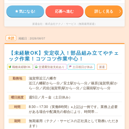
気になる!
応募へ進む
詳しく見る
派遣会社
株式会社テクノ・サービス（無期雇用派遣）
未読
掲載日
2026/08/07
【未経験OK】安定収入！部品組み立てやチェ
ック作業！コツコツ作業中心！
職種未経験OK
交通費別途支給あり
土日祝日が休み
派遣
滋賀県近江八幡市
勤務地
近江八幡駅から---分／安土駅から---分／篠原(滋賀県)駅か
ら---分／武佐(滋賀県)駅から---分／公園前駅から---分
週5日／月～金（土日休み）
曜日頻度
8:30～17:30（実働8時間）※上記は一例です。業務上必要
時間
がある場合や配属先の都合により、時間帯…
無期雇用（テクノ・サービスの正社員として勤務いただき
期間
ます）