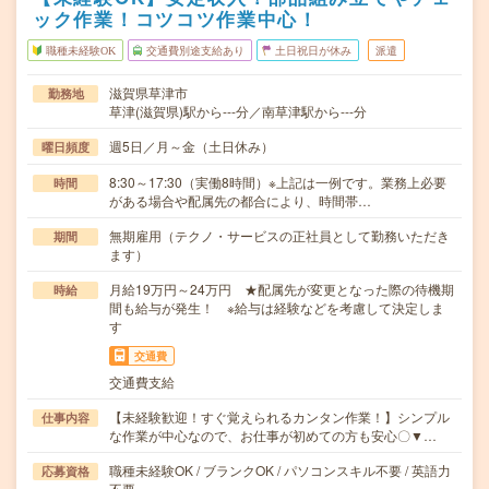
ック作業！コツコツ作業中心！
職種未経験OK
交通費別途支給あり
土日祝日が休み
派遣
滋賀県草津市
勤務地
草津(滋賀県)駅から---分／南草津駅から---分
週5日／月～金（土日休み）
曜日頻度
8:30～17:30（実働8時間）※上記は一例です。業務上必要
時間
がある場合や配属先の都合により、時間帯…
無期雇用（テクノ・サービスの正社員として勤務いただき
期間
ます）
月給19万円～24万円 ★配属先が変更となった際の待機期
時給
間も給与が発生！ ※給与は経験などを考慮して決定しま
す
交通費
交通費支給
【未経験歓迎！すぐ覚えられるカンタン作業！】シンプル
仕事内容
な作業が中心なので、お仕事が初めての方も安心〇▼…
職種未経験OK / ブランクOK / パソコンスキル不要 / 英語力
応募資格
不要