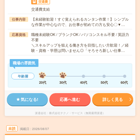
交通費
交通費支給
【未経験歓迎！すぐ覚えられるカンタン作業！】シンプル
仕事内容
な作業が中心なので、お仕事が初めての方も安心〇▼…
職種未経験OK / ブランクOK / パソコンスキル不要 / 英語力
応募資格
不要
＼スキルアップを狙える働き方を目指したい方歓迎！／経
験・資格・学歴は問いません◎「そろそろ新しい仕事…
職場の雰囲気
年齢層
20代
30代
40代
50代
60代
気になる!
応募へ進む
詳しく見る
派遣会社
株式会社テクノ・サービス（無期雇用派遣）
未読
掲載日
2026/08/07