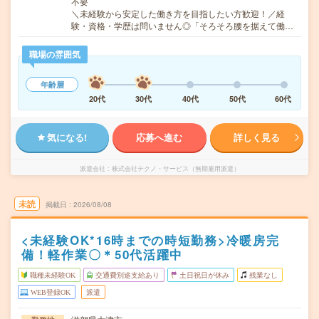
不要
＼未経験から安定した働き方を目指したい方歓迎！／経
験・資格・学歴は問いません◎「そろそろ腰を据えて働…
職場の雰囲気
年齢層
20代
30代
40代
50代
60代
気になる!
応募へ進む
詳しく見る
派遣会社
株式会社テクノ・サービス（無期雇用派遣）
未読
掲載日
2026/08/08
<未経験OK*16時までの時短勤務>冷暖房完
備！軽作業〇＊50代活躍中
職種未経験OK
交通費別途支給あり
土日祝日が休み
残業なし
WEB登録OK
派遣