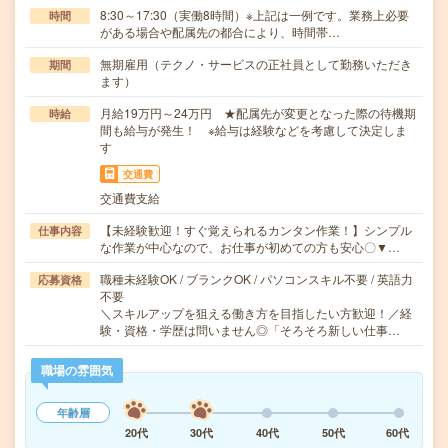
8:30～17:30（実働8時間）※上記は一例です。業務上必要
時間
がある場合や配属先の都合により、時間帯…
無期雇用（テクノ・サービスの正社員として勤務いただき
期間
ます）
月給19万円～24万円 ★配属先が変更となった際の待機期
時給
間も給与が発生！ ※給与は経験などを考慮して決定しま
す
交通費
交通費支給
【未経験歓迎！すぐ覚えられるカンタン作業！】シンプル
仕事内容
な作業が中心なので、お仕事が初めての方も安心〇▼…
職種未経験OK / ブランクOK / パソコンスキル不要 / 英語力
応募資格
不要
＼スキルアップを狙える働き方を目指したい方歓迎！／経
験・資格・学歴は問いません◎「そろそろ新しい仕事…
職場の雰囲気
年齢層
20代
30代
40代
50代
60代