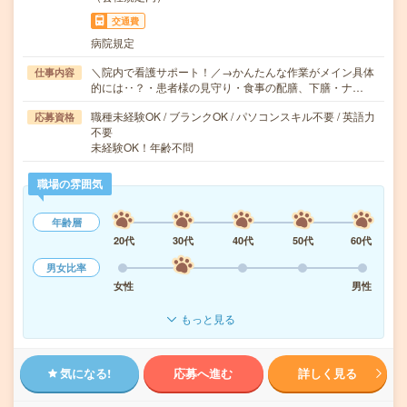
交通費
病院規定
＼院内で看護サポート！／→かんたんな作業がメイン具体
仕事内容
的には‥？・患者様の見守り・食事の配膳、下膳・ナ…
職種未経験OK / ブランクOK / パソコンスキル不要 / 英語力
応募資格
不要
未経験OK！年齢不問
職場の雰囲気
年齢層
20代
30代
40代
50代
60代
男女比率
女性
男性
もっと見る
気になる!
応募へ進む
詳しく見る