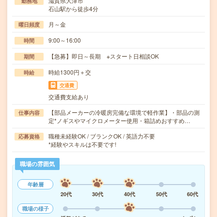
滋賀県大津市
勤務地
石山駅から徒歩4分
月～金
曜日頻度
9:00～16:00
時間
【急募】即日～長期 ※スタート日相談OK
期間
時給1300円＋交
時給
交通費
交通費支給あり
【部品メーカーの冷暖房完備な環境で軽作業】・部品の測
仕事内容
定*ノギスやマイクロメーター使用・箱詰めおすすめ…
職種未経験OK / ブランクOK / 英語力不要
応募資格
*経験やスキルは不要です!
職場の雰囲気
年齢層
20代
30代
40代
50代
60代
職場の様子