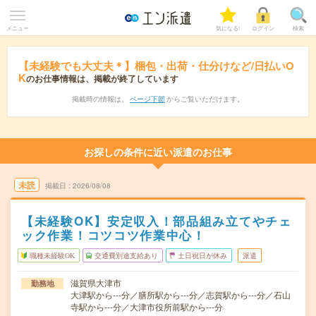
メニュー
気になる!
ログイン
検索
【未経験でも大丈夫＊】梱包・出荷・仕分けなど/日払いO
K
のお仕事情報は、掲載が終了しています
掲載時の情報は、
ページ下部
からご覧いただけます。
お探しの条件に近い派遣のお仕事
未読
掲載日
2026/08/08
【未経験OK】安定収入！部品組み立てやチェ
ック作業！コツコツ作業中心！
職種未経験OK
交通費別途支給あり
土日祝日が休み
派遣
滋賀県大津市
勤務地
大津駅から---分／膳所駅から---分／志賀駅から---分／石山
寺駅から---分／大津市役所前駅から---分