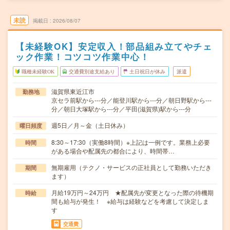
未読
掲載日
2026/08/07
【未経験OK】安定収入！部品組み立てやチェ
ック作業！コツコツ作業中心！
職種未経験OK
交通費別途支給あり
土日祝日が休み
派遣
滋賀県東近江市
勤務地
京セラ前駅から---分／能登川駅から---分／朝日野駅から---
分／朝日大塚駅から---分／平田(滋賀県)駅から---分
週5日／月～金（土日休み）
曜日頻度
8:30～17:30（実働8時間）※上記は一例です。業務上必要
時間
がある場合や配属先の都合により、時間帯…
無期雇用（テクノ・サービスの正社員として勤務いただき
期間
ます）
月給19万円～24万円 ★配属先が変更となった際の待機期
時給
間も給与が発生！ ※給与は経験などを考慮して決定しま
す
交通費