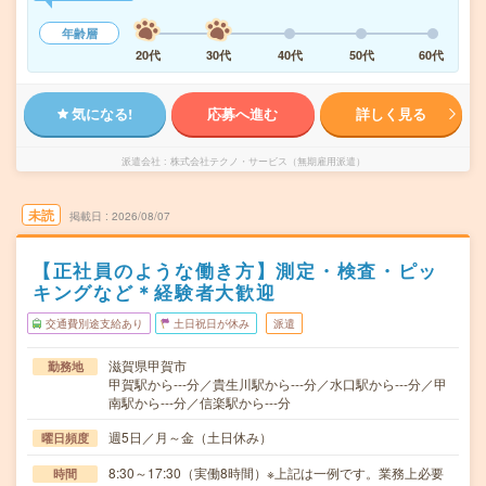
年齢層
20代
30代
40代
50代
60代
気になる!
応募へ進む
詳しく見る
派遣会社
株式会社テクノ・サービス（無期雇用派遣）
未読
掲載日
2026/08/07
【正社員のような働き方】測定・検査・ピッ
キングなど＊経験者大歓迎
交通費別途支給あり
土日祝日が休み
派遣
滋賀県甲賀市
勤務地
甲賀駅から---分／貴生川駅から---分／水口駅から---分／甲
南駅から---分／信楽駅から---分
週5日／月～金（土日休み）
曜日頻度
8:30～17:30（実働8時間）※上記は一例です。業務上必要
時間