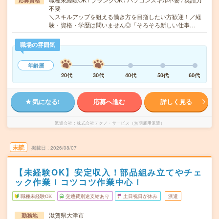
応募資格
不要
＼スキルアップを狙える働き方を目指したい方歓迎！／経
験・資格・学歴は問いません◎「そろそろ新しい仕事…
職場の雰囲気
年齢層
20代
30代
40代
50代
60代
気になる!
応募へ進む
詳しく見る
派遣会社
株式会社テクノ・サービス（無期雇用派遣）
未読
掲載日
2026/08/07
【未経験OK】安定収入！部品組み立てやチェ
ック作業！コツコツ作業中心！
職種未経験OK
交通費別途支給あり
土日祝日が休み
派遣
滋賀県大津市
勤務地