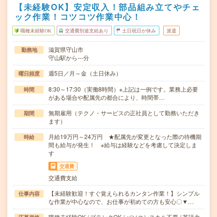
【未経験OK】安定収入！部品組み立てやチェ
ック作業！コツコツ作業中心！
職種未経験OK
交通費別途支給あり
土日祝日が休み
派遣
滋賀県守山市
勤務地
守山駅から---分
週5日／月～金（土日休み）
曜日頻度
8:30～17:30（実働8時間）※上記は一例です。業務上必要
時間
がある場合や配属先の都合により、時間帯…
無期雇用（テクノ・サービスの正社員として勤務いただき
期間
ます）
月給19万円～24万円 ★配属先が変更となった際の待機期
時給
間も給与が発生！ ※給与は経験などを考慮して決定しま
す
交通費
交通費支給
【未経験歓迎！すぐ覚えられるカンタン作業！】シンプル
仕事内容
な作業が中心なので、お仕事が初めての方も安心〇▼…
職種未経験OK / ブランクOK / パソコンスキル不要 / 英語力