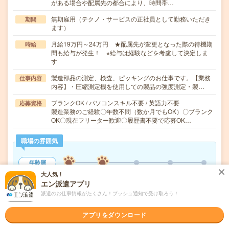
がある場合や配属先の都合により、時間帯…
無期雇用（テクノ・サービスの正社員として勤務いただき
期間
ます）
月給19万円～24万円 ★配属先が変更となった際の待機期
時給
間も給与が発生！ ※給与は経験などを考慮して決定しま
す
製造部品の測定、検査、ピッキングのお仕事です。【業務
仕事内容
内容】・圧縮測定機を使用しての製品の強度測定・製…
ブランクOK / パソコンスキル不要 / 英語力不要
応募資格
製造業務のご経験〇年数不問（数か月でもOK）〇ブランク
OK〇現在フリーター歓迎〇履歴書不要で応募OK…
職場の雰囲気
年齢層
20代
30代
40代
50代
60代
大人気！
エン派遣アプリ
派遣のお仕事情報がたくさん！プッシュ通知で受け取ろう！
気になる!
応募へ進む
詳しく見る
アプリをダウンロード
派遣会社
株式会社テクノ・サービス（無期雇用派遣）