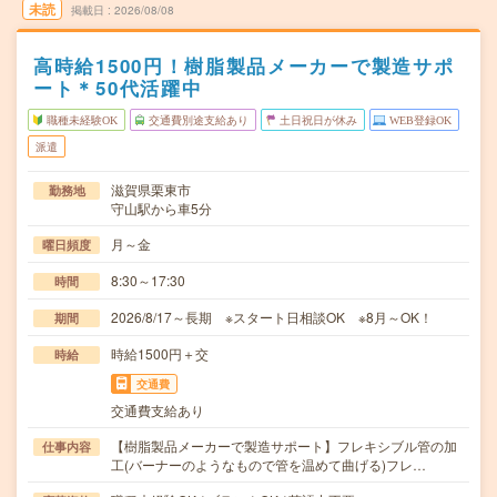
未読
掲載日
2026/08/08
高時給1500円！樹脂製品メーカーで製造サポ
ート＊50代活躍中
職種未経験OK
交通費別途支給あり
土日祝日が休み
WEB登録OK
派遣
滋賀県栗東市
勤務地
守山駅から車5分
月～金
曜日頻度
8:30～17:30
時間
2026/8/17～長期 ※スタート日相談OK ※8月～OK！
期間
時給1500円＋交
時給
交通費
交通費支給あり
【樹脂製品メーカーで製造サポート】フレキシブル管の加
仕事内容
工(バーナーのようなもので管を温めて曲げる)フレ…