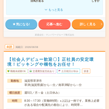
活気がある
しずか
もっと見る
気になる!
応募へ進む
詳しく見る
派遣会社
マンパワーグループ株式会社
未読
掲載日
2026/08/08
【社会人デビュー歓迎〇】正社員の安定環
境！ピッキングや梱包をお任せ！
職種未経験OK
交通費別途支給あり
土日祝日が休み
派遣
滋賀県草津市
勤務地
草津(滋賀県)駅から---分／南草津駅から---分
週5日／月～金（土日休み）
曜日頻度
8:30～17:30（実働8時間）※上記は一例です。業務上必要
時間
がある場合や配属先の都合により、時間帯…