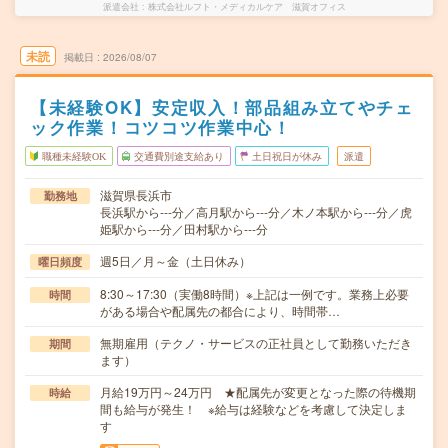
派遣会社
株式会社ルフト・メディカルケア 滋賀オフィス
未読
掲載日
2026/08/07
【未経験OK】安定収入！部品組み立てやチェ
ック作業！コツコツ作業中心！
職種未経験OK
交通費別途支給あり
土日祝日が休み
派遣
滋賀県長浜市
勤務地
長浜駅から---分／高月駅から---分／木ノ本駅から---分／虎
姫駅から---分／田村駅から---分
週5日／月～金（土日休み）
曜日頻度
8:30～17:30（実働8時間）※上記は一例です。業務上必要
時間
がある場合や配属先の都合により、時間帯…
無期雇用（テクノ・サービスの正社員として勤務いただき
期間
ます）
月給19万円～24万円 ★配属先が変更となった際の待機期
時給
間も給与が発生！ ※給与は経験などを考慮して決定しま
す