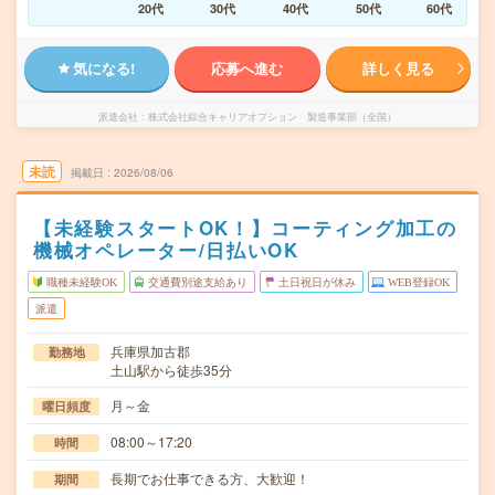
20代
30代
40代
50代
60代
気になる!
応募へ進む
詳しく見る
派遣会社
株式会社綜合キャリアオプション 製造事業部（全国）
未読
掲載日
2026/08/06
【未経験スタートOK！】コーティング加工の
機械オペレーター/日払いOK
職種未経験OK
交通費別途支給あり
土日祝日が休み
WEB登録OK
派遣
兵庫県加古郡
勤務地
土山駅から徒歩35分
月～金
曜日頻度
08:00～17:20
時間
長期でお仕事できる方、大歓迎！
期間