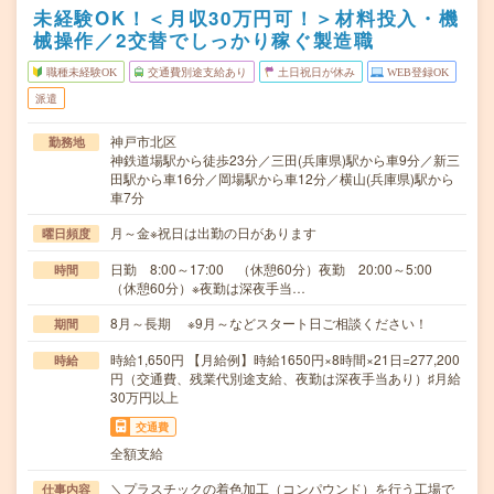
未経験OK！＜月収30万円可！＞材料投入・機
械操作／2交替でしっかり稼ぐ製造職
職種未経験OK
交通費別途支給あり
土日祝日が休み
WEB登録OK
派遣
神戸市北区
勤務地
神鉄道場駅から徒歩23分／三田(兵庫県)駅から車9分／新三
田駅から車16分／岡場駅から車12分／横山(兵庫県)駅から
車7分
月～金※祝日は出勤の日があります
曜日頻度
日勤 8:00～17:00 （休憩60分）夜勤 20:00～5:00
時間
（休憩60分）※夜勤は深夜手当…
8月～長期 ※9月～などスタート日ご相談ください！
期間
時給1,650円 【月給例】時給1650円×8時間×21日=277,200
時給
円（交通費、残業代別途支給、夜勤は深夜手当あり）♯月給
30万円以上
交通費
全額支給
＼プラスチックの着色加工（コンパウンド）を行う工場で
仕事内容