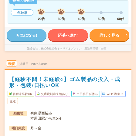
年齢層
20代
30代
40代
50代
60代
気になる!
応募へ進む
詳しく見る
派遣会社
株式会社綜合キャリアオプション 製造事業部（全国）
未読
掲載日
2026/08/05
【経験不問！未経験○】ゴム製品の投入・成
形・包装/日払いOK
職種未経験OK
交通費別途支給あり
土日祝日が休み
WEB登録OK
派遣
兵庫県西脇市
勤務地
本黒田駅から車5分
月～金
曜日頻度