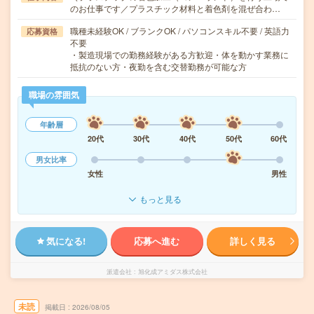
のお仕事です／プラスチック材料と着色剤を混ぜ合わ…
職種未経験OK / ブランクOK / パソコンスキル不要 / 英語力
応募資格
不要
・製造現場での勤務経験がある方歓迎・体を動かす業務に
抵抗のない方・夜勤を含む交替勤務が可能な方
職場の雰囲気
年齢層
20代
30代
40代
50代
60代
男女比率
女性
男性
もっと見る
気になる!
応募へ進む
詳しく見る
派遣会社
旭化成アミダス株式会社
未読
掲載日
2026/08/05