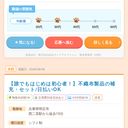
職場の雰囲気
年齢層
20代
30代
40代
50代
60代
気になる!
応募へ進む
詳しく見る
派遣会社
株式会社綜合キャリアオプション 製造事業部（全国）
未読
掲載日
2026/08/06
【誰でもはじめは初心者！】不織布製品の補
充・セット/日払いOK
職種未経験OK
交通費別途支給あり
WEB登録OK
派遣
兵庫県明石市
勤務地
西二見駅から徒歩13分
シフト制
曜日頻度