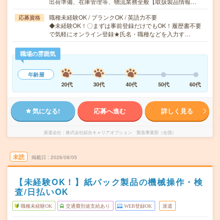
出荷準備、在庫管理等、物流業務全般【取扱製品情報…
職種未経験OK / ブランクOK / 英語力不要
応募資格
◆未経験OK！〇まずは事前登録だけでもOK！履歴書不要
で気軽にオンライン登録★氏名・職種などを入力す…
職場の雰囲気
年齢層
20代
30代
40代
50代
60代
気になる!
応募へ進む
詳しく見る
派遣会社
株式会社綜合キャリアオプション 製造事業部（全国）
未読
掲載日
2026/08/05
【未経験OK！】紙パック製品の機械操作・検
査/日払いOK
職種未経験OK
交通費別途支給あり
WEB登録OK
派遣