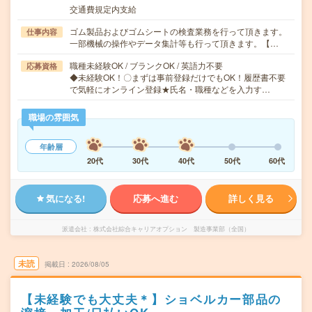
交通費規定内支給
ゴム製品およびゴムシートの検査業務を行って頂きます。
仕事内容
一部機械の操作やデータ集計等も行って頂きます。【…
職種未経験OK / ブランクOK / 英語力不要
応募資格
◆未経験OK！〇まずは事前登録だけでもOK！履歴書不要
で気軽にオンライン登録★氏名・職種などを入力す…
職場の雰囲気
年齢層
20代
30代
40代
50代
60代
気になる!
応募へ進む
詳しく見る
派遣会社
株式会社綜合キャリアオプション 製造事業部（全国）
未読
掲載日
2026/08/05
【未経験でも大丈夫＊】ショベルカー部品の