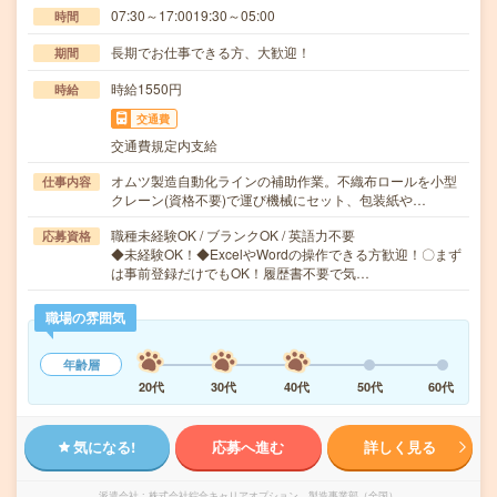
07:30～17:0019:30～05:00
時間
長期でお仕事できる方、大歓迎！
期間
時給1550円
時給
交通費
交通費規定内支給
オムツ製造自動化ラインの補助作業。不織布ロールを小型
仕事内容
クレーン(資格不要)で運び機械にセット、包装紙や…
職種未経験OK / ブランクOK / 英語力不要
応募資格
◆未経験OK！◆ExcelやWordの操作できる方歓迎！〇まず
は事前登録だけでもOK！履歴書不要で気…
職場の雰囲気
年齢層
20代
30代
40代
50代
60代
気になる!
応募へ進む
詳しく見る
派遣会社
株式会社綜合キャリアオプション 製造事業部（全国）