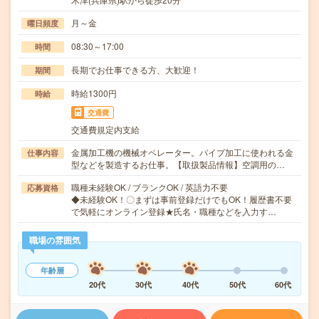
月～金
曜日頻度
08:30～17:00
時間
長期でお仕事できる方、大歓迎！
期間
時給1300円
時給
交通費
交通費規定内支給
金属加工機の機械オペレーター。パイプ加工に使われる金
仕事内容
型などを製造するお仕事。【取扱製品情報】空調用の…
職種未経験OK / ブランクOK / 英語力不要
応募資格
◆未経験OK！〇まずは事前登録だけでもOK！履歴書不要
で気軽にオンライン登録★氏名・職種などを入力す…
職場の雰囲気
年齢層
20代
30代
40代
50代
60代