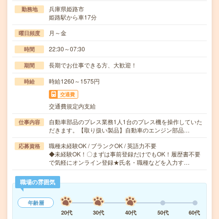
兵庫県姫路市
勤務地
姫路駅から車17分
月～金
曜日頻度
22:30～07:30
時間
長期でお仕事できる方、大歓迎！
期間
時給1260～1575円
時給
交通費
交通費規定内支給
自動車部品のプレス業務1人1台のプレス機を操作していた
仕事内容
だきます。【取り扱い製品】自動車のエンジン部品…
職種未経験OK / ブランクOK / 英語力不要
応募資格
◆未経験OK！〇まずは事前登録だけでもOK！履歴書不要
で気軽にオンライン登録★氏名・職種などを入力す…
職場の雰囲気
年齢層
20代
30代
40代
50代
60代