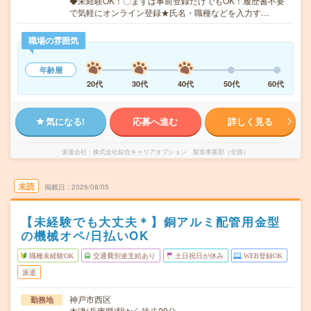
◆未経験OK！〇まずは事前登録だけでもOK！履歴書不要
で気軽にオンライン登録★氏名・職種などを入力す…
職場の雰囲気
年齢層
20代
30代
40代
50代
60代
気になる!
応募へ進む
詳しく見る
派遣会社
株式会社綜合キャリアオプション 製造事業部（全国）
未読
掲載日
2026/08/05
【未経験でも大丈夫＊】銅アルミ配管用金型
の機械オペ/日払いOK
職種未経験OK
交通費別途支給あり
土日祝日が休み
WEB登録OK
派遣
神戸市西区
勤務地
木津(兵庫県)駅から徒歩20分