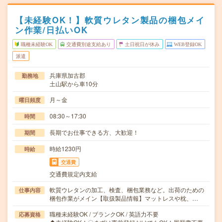
【未経験OK！】軟質ウレタン製品の梱包メイ
ン作業/日払いOK
職種未経験OK
交通費別途支給あり
土日祝日が休み
WEB登録OK
派遣
兵庫県加古郡
勤務地
土山駅から車10分
月～金
曜日頻度
08:30～17:30
時間
長期でお仕事できる方、大歓迎！
期間
時給1230円
時給
交通費
交通費規定内支給
軟質ウレタンの加工、検査、梱包業務など。出荷のための
仕事内容
梱包作業がメイン【取扱製品情報】マットレスや枕、…
職種未経験OK / ブランクOK / 英語力不要
応募資格