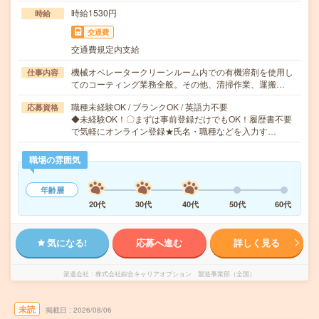
時給1530円
時給
交通費
交通費規定内支給
機械オペレータークリーンルーム内での有機溶剤を使用し
仕事内容
てのコーティング業務全般。その他、清掃作業、運搬…
職種未経験OK / ブランクOK / 英語力不要
応募資格
◆未経験OK！〇まずは事前登録だけでもOK！履歴書不要
で気軽にオンライン登録★氏名・職種などを入力す…
職場の雰囲気
年齢層
20代
30代
40代
50代
60代
気になる!
応募へ進む
詳しく見る
派遣会社
株式会社綜合キャリアオプション 製造事業部（全国）
未読
掲載日
2026/08/06