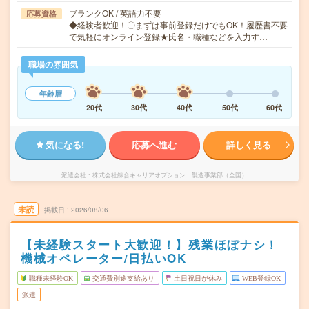
ブランクOK / 英語力不要
応募資格
◆経験者歓迎！〇まずは事前登録だけでもOK！履歴書不要
で気軽にオンライン登録★氏名・職種などを入力す…
職場の雰囲気
年齢層
20代
30代
40代
50代
60代
気になる!
応募へ進む
詳しく見る
派遣会社
株式会社綜合キャリアオプション 製造事業部（全国）
未読
掲載日
2026/08/06
【未経験スタート大歓迎！】残業ほぼナシ！
機械オペレーター/日払いOK
職種未経験OK
交通費別途支給あり
土日祝日が休み
WEB登録OK
派遣