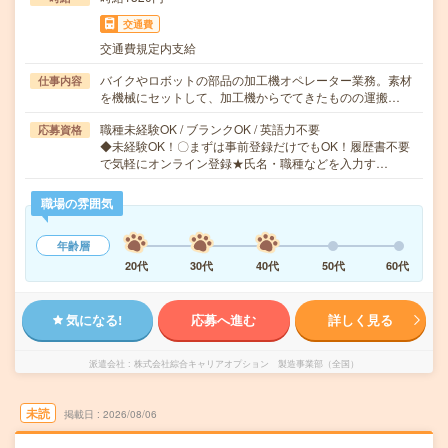
交通費
交通費規定内支給
バイクやロボットの部品の加工機オペレーター業務。素材
仕事内容
を機械にセットして、加工機からでてきたものの運搬…
職種未経験OK / ブランクOK / 英語力不要
応募資格
◆未経験OK！〇まずは事前登録だけでもOK！履歴書不要
で気軽にオンライン登録★氏名・職種などを入力す…
職場の雰囲気
年齢層
20代
30代
40代
50代
60代
気になる!
応募へ進む
詳しく見る
派遣会社
株式会社綜合キャリアオプション 製造事業部（全国）
未読
掲載日
2026/08/06