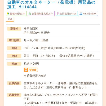
自動車のオルタネーター（発電機）用部品の
加工_H114844
職種未経験OK
交通費別途支給あり
土日祝日が休み
WEB登録OK
派遣
神戸市西区
勤務地
伊川谷駅から車15分
月～金／週5日勤務
曜日頻度
8:30～17:30(休憩1時間)20:30～5:30(休憩1時間)
時間
即日～長期（3ヶ月以上） 最短で応募開始から1週間！
期間
時給1400円
時給
交通費
交通費規定内支給
自動車のオルタネーター（発電機）用部品の製造業務を担
仕事内容
当いただきます！主要な業務内容：(1)材料セット…
職種未経験OK / ブランクOK / パソコンスキル不要 / 英語力
応募資格
不要
＜未経験OK！＞＃学歴不問＃髪色・髪型自由！○応募後の