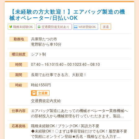
【未経験の方大歓迎！】エアバッグ製造の機
械オペレーター/日払いOK
職種未経験OK
交通費別途支給あり
WEB登録OK
派遣
兵庫県たつの市
勤務地
竜野駅から車10分
シフト制
曜日頻度
07:40～16:1015:40～00:1023:40～08:10
時間
長期でお仕事できる方、大歓迎！
期間
時給1550円
時給
交通費
交通費規定内支給
エアバッグ製造にあたっての機械オペレーター業務機械へ
仕事内容
の部材投入から機械管理を行っていただきます。製品…
職種未経験OK / ブランクOK / 英語力不要
応募資格
◆未経験OK！〇まずは事前登録だけでもOK！履歴書不要
で気軽にオンライン登録★氏名・職種などを入力す…