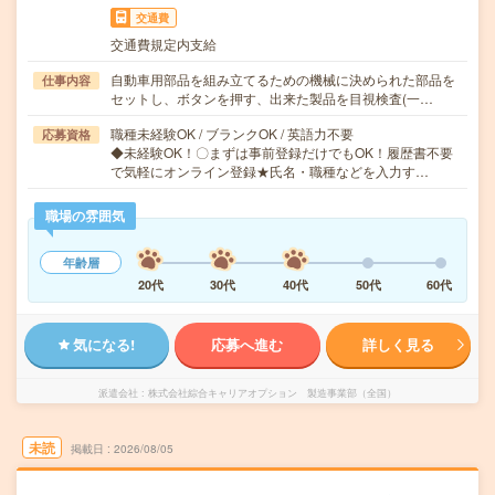
交通費
交通費規定内支給
自動車用部品を組み立てるための機械に決められた部品を
仕事内容
セットし、ボタンを押す、出来た製品を目視検査(一…
職種未経験OK / ブランクOK / 英語力不要
応募資格
◆未経験OK！〇まずは事前登録だけでもOK！履歴書不要
で気軽にオンライン登録★氏名・職種などを入力す…
職場の雰囲気
年齢層
20代
30代
40代
50代
60代
気になる!
応募へ進む
詳しく見る
派遣会社
株式会社綜合キャリアオプション 製造事業部（全国）
未読
掲載日
2026/08/05