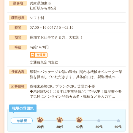
兵庫県加東市
勤務地
社町駅から車5分
シフト制
曜日頻度
07:00～16:0017:15～02:15
時間
長期でお仕事できる方、大歓迎！
期間
時給1470円
時給
交通費
交通費規定内支給
紙製のパッケージや箱の製造に関わる機械オペレーター業
仕事内容
務を担当していただきます。具体的には、製造機械の…
職種未経験OK / ブランクOK / 英語力不要
応募資格
◆未経験OK！〇まずは事前登録だけでもOK！履歴書不要
で気軽にオンライン登録★氏名・職種などを入力す…
職場の雰囲気
年齢層
20代
30代
40代
50代
60代