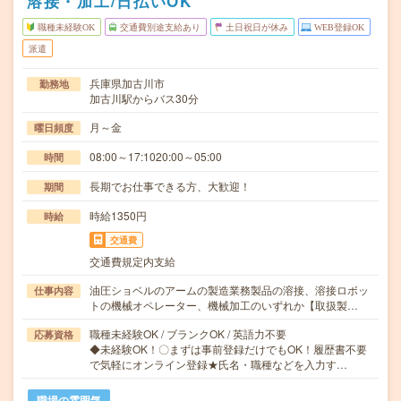
溶接・加工/日払いOK
職種未経験OK
交通費別途支給あり
土日祝日が休み
WEB登録OK
派遣
兵庫県加古川市
勤務地
加古川駅からバス30分
月～金
曜日頻度
08:00～17:1020:00～05:00
時間
長期でお仕事できる方、大歓迎！
期間
時給1350円
時給
交通費
交通費規定内支給
油圧ショベルのアームの製造業務製品の溶接、溶接ロボッ
仕事内容
トの機械オペレーター、機械加工のいずれか【取扱製…
職種未経験OK / ブランクOK / 英語力不要
応募資格
◆未経験OK！〇まずは事前登録だけでもOK！履歴書不要
で気軽にオンライン登録★氏名・職種などを入力す…
職場の雰囲気