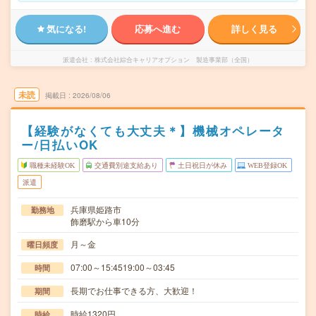
気になる!
応募へ進む
詳しく見る
派遣会社
株式会社綜合キャリアオプション 製造事業部（全国）
未読
掲載日
2026/08/06
【経験がなくても大丈夫＊】機械オペレータ
ー/日払いOK
職種未経験OK
交通費別途支給あり
土日祝日が休み
WEB登録OK
派遣
兵庫県姫路市
勤務地
飾磨駅から車10分
月～金
曜日頻度
07:00～15:4519:00～03:45
時間
長期でお仕事できる方、大歓迎！
期間
時給1320円
時給