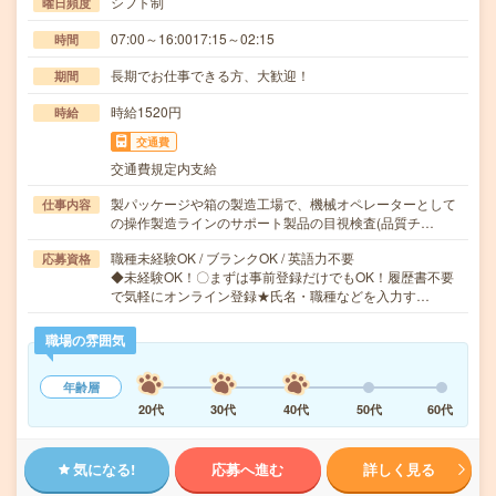
シフト制
曜日頻度
07:00～16:0017:15～02:15
時間
長期でお仕事できる方、大歓迎！
期間
時給1520円
時給
交通費
交通費規定内支給
製パッケージや箱の製造工場で、機械オペレーターとして
仕事内容
の操作製造ラインのサポート製品の目視検査(品質チ…
職種未経験OK / ブランクOK / 英語力不要
応募資格
◆未経験OK！〇まずは事前登録だけでもOK！履歴書不要
で気軽にオンライン登録★氏名・職種などを入力す…
職場の雰囲気
年齢層
20代
30代
40代
50代
60代
気になる!
応募へ進む
詳しく見る