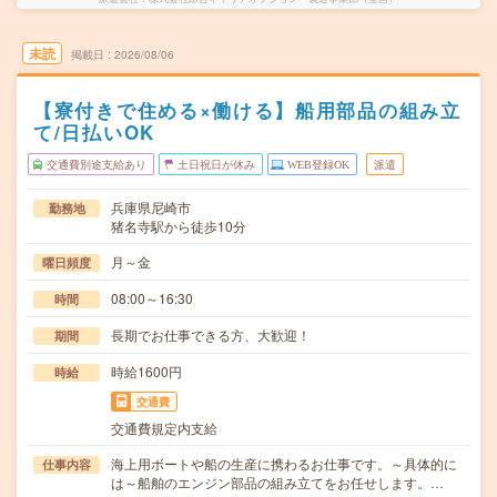
未読
掲載日
2026/08/06
【寮付きで住める×働ける】船用部品の組み立
て/日払いOK
交通費別途支給あり
土日祝日が休み
WEB登録OK
派遣
兵庫県尼崎市
勤務地
猪名寺駅から徒歩10分
月～金
曜日頻度
08:00～16:30
時間
長期でお仕事できる方、大歓迎！
期間
時給1600円
時給
交通費
交通費規定内支給
海上用ボートや船の生産に携わるお仕事です。～具体的に
仕事内容
は～船舶のエンジン部品の組み立てをお任せします。…