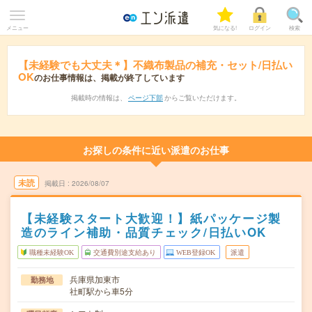
メニュー
気になる!
ログイン
検索
【未経験でも大丈夫＊】不織布製品の補充・セット/日払い
OK
のお仕事情報は、掲載が終了しています
掲載時の情報は、
ページ下部
からご覧いただけます。
お探しの条件に近い派遣のお仕事
未読
掲載日
2026/08/07
【未経験スタート大歓迎！】紙パッケージ製
造のライン補助・品質チェック/日払いOK
職種未経験OK
交通費別途支給あり
WEB登録OK
派遣
兵庫県加東市
勤務地
社町駅から車5分