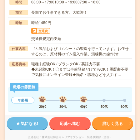
08:00～17:0010:00～19:0007:00～16:00
時間
長期でお仕事できる方、大歓迎！
期間
時給1450円
時給
交通費
交通費規定内支給
ゴム製品およびゴムシートの製造を行っています。お任せ
仕事内容
するのは、原材料のゴム投入作業、混練機の操作(オ…
職種未経験OK / ブランクOK / 英語力不要
応募資格
◆未経験OK！〇まずは事前登録だけでもOK！履歴書不要
で気軽にオンライン登録★氏名・職種などを入力す…
職場の雰囲気
年齢層
20代
30代
40代
50代
60代
気になる!
応募へ進む
詳しく見る
派遣会社
株式会社綜合キャリアオプション 製造事業部（全国）