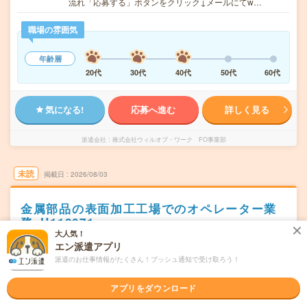
流れ「応募する」ボタンをクリック↓メールにてw…
職場の雰囲気
年齢層
20代
30代
40代
50代
60代
気になる!
応募へ進む
詳しく見る
派遣会社
株式会社ウィルオブ・ワーク FO事業部
未読
掲載日
2026/08/03
金属部品の表面加工工場でのオペレーター業
務_H112071
大人気！
職種未経験OK
交通費別途支給あり
土日祝日が休み
WEB登録OK
エン派遣アプリ
派遣のお仕事情報がたくさん！プッシュ通知で受け取ろう！
派遣
兵庫県小野市
勤務地
アプリをダウンロード
三木(神戸電鉄線)駅から車9分