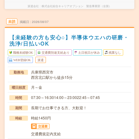
派遣会社
株式会社綜合キャリアオプション 製造事業部（全国）
未読
掲載日
2026/08/07
【未経験の方も安心○】半導体ウエハの研磨・
洗浄/日払いOK
職種未経験OK
交通費別途支給あり
土日祝日が休み
残業なし
WEB登録OK
派遣
兵庫県西宮市
勤務地
西宮北口駅から徒歩15分
月～金
曜日頻度
07:30～16:3014:00～23:0022:45～07:45
時間
長期でお仕事できる方、大歓迎！
期間
時給1450円
時給
交通費
交通費規定内支給