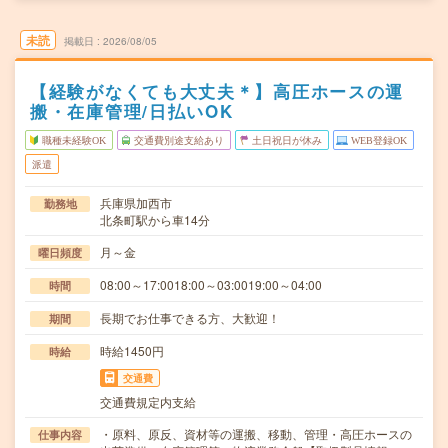
未読
掲載日
2026/08/05
【経験がなくても大丈夫＊】高圧ホースの運
搬・在庫管理/日払いOK
職種未経験OK
交通費別途支給あり
土日祝日が休み
WEB登録OK
派遣
兵庫県加西市
勤務地
北条町駅から車14分
月～金
曜日頻度
08:00～17:0018:00～03:0019:00～04:00
時間
長期でお仕事できる方、大歓迎！
期間
時給1450円
時給
交通費
交通費規定内支給
・原料、原反、資材等の運搬、移動、管理・高圧ホースの
仕事内容