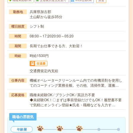
職種未経験OK
交通費別途支給あり
WEB登録OK
派遣
兵庫県加古郡
勤務地
土山駅から徒歩35分
シフト制
曜日頻度
08:00～17:2020:00～05:20
時間
長期でお仕事できる方、大歓迎！
期間
時給1530円
時給
交通費
交通費規定内支給
機械オペレータークリーンルーム内での有機溶剤を使用し
仕事内容
てのコーティング業務全般。その他、清掃作業、運搬…
職種未経験OK / ブランクOK / 英語力不要
応募資格
◆未経験OK！〇まずは事前登録だけでもOK！履歴書不要
で気軽にオンライン登録★氏名・職種などを入力す…
職場の雰囲気
年齢層