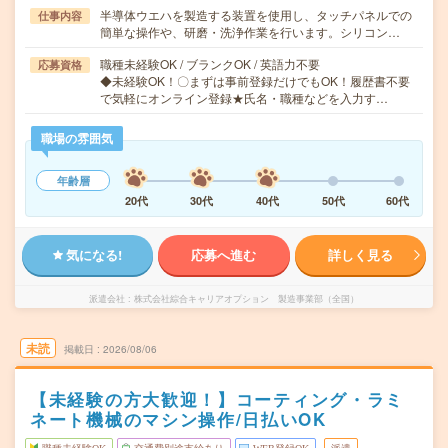
半導体ウエハを製造する装置を使用し、タッチパネルでの
仕事内容
簡単な操作や、研磨・洗浄作業を行います。シリコン…
職種未経験OK / ブランクOK / 英語力不要
応募資格
◆未経験OK！〇まずは事前登録だけでもOK！履歴書不要
で気軽にオンライン登録★氏名・職種などを入力す…
職場の雰囲気
年齢層
20代
30代
40代
50代
60代
気になる!
応募へ進む
詳しく見る
派遣会社
株式会社綜合キャリアオプション 製造事業部（全国）
未読
掲載日
2026/08/06
【未経験の方大歓迎！】コーティング・ラミ
ネート機械のマシン操作/日払いOK