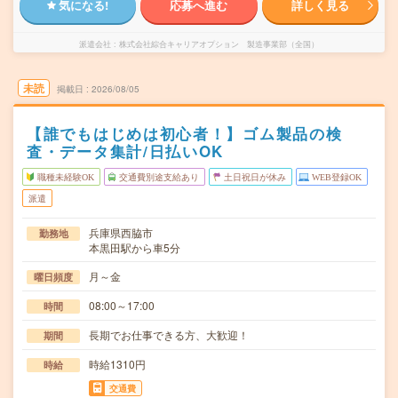
気になる!
応募へ進む
詳しく見る
派遣会社
株式会社綜合キャリアオプション 製造事業部（全国）
未読
掲載日
2026/08/05
【誰でもはじめは初心者！】ゴム製品の検
査・データ集計/日払いOK
職種未経験OK
交通費別途支給あり
土日祝日が休み
WEB登録OK
派遣
兵庫県西脇市
勤務地
本黒田駅から車5分
月～金
曜日頻度
08:00～17:00
時間
長期でお仕事できる方、大歓迎！
期間
時給1310円
時給
交通費