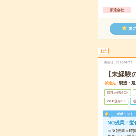
派遣会社
気
未読
掲載日
2026/08/07
【未経験
製造・建
派遣先
職種未経験OK
WEB登録OK
週
ここがポイント
NO残業！髪
≪NO残業≫時