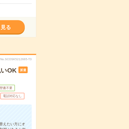
く見る
No.SCOSK5212665-T3
いOK
派遣
歴書不要
電話対応なし
替えたい方にオ