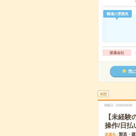
職場の雰囲気
派遣会社
気
未読
掲載日
2026/08/06
【未経験
操作/日払
製造・建
派遣先