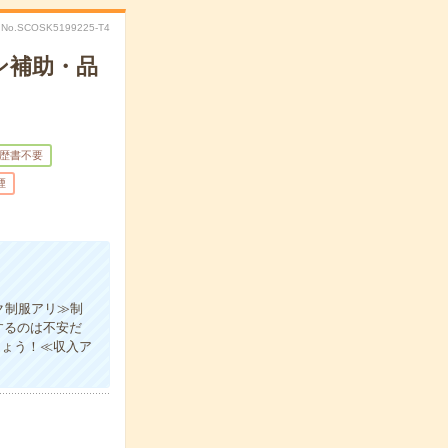
No.SCOSK5199225-T4
ン補助・品
歴書不要
煙
ク制服アリ≫制
するのは不安だ
しょう！≪収入ア