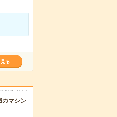
く見る
No.SCOSK5187141-T3
械のマシン