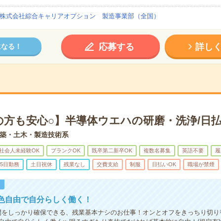
株式会社綜合キャリアオプション 製造事業部（全国）
応募する
詳し
になる！
の方も安心○】半導体ウエハの研磨・洗浄/日払
築・土木・製造技術系
社会人未経験OK
ブランクOK
既卒第二新卒OK
複数名募集
英語不要
履
5日勤務
土日祝休
残業なし
交費支給
制服
日払いOK
職場が禁煙
！
色自由で自分らしく働く！
間をしっかり確保できる、残業基本ナシのお仕事！オンとオフをきっちり切り