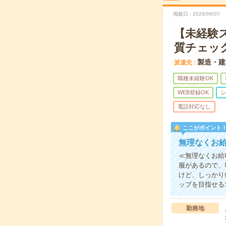
掲載日
2026/08/07
【未経験
質チェック
製造・建
派遣先
職種未経験OK
WEB登録OK
シ
電話対応なし
ここがポイント
無理なくお
≪無理なくお給
服があるので、
けど、しっかり
ップを目指せる
勤務地