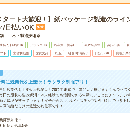
スタート大歓迎！】紙パッケージ製造のライ
/日払いOK
派遣
築・土木・製造技術系
社会人未経験OK
ブランクOK
既卒第二新卒OK
複数名募集
英語不要
履
フト
交替制勤務
交費支給
制服
社食/補助あり
日払いOK
職場が禁
！
給料に残業代を上乗せ！ラクラク制服アリ！
料に残業代を上乗せ≫残業は月20時間未満で、ほどよく稼げます！≪ラクラ
毎日の服装の悩み解消！≪未経験でも活躍できる≫新しいことにチャレンジ
働く環境が整っています！イチからスキルUP・ステップUP目指していきま
≫高時給だらけの派遣のお仕事です！
兵庫県加東市
社町駅から車5分