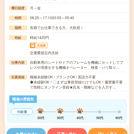
月～金
曜日頻度
08:25～17:1020:55～05:40
時間
長期でお仕事できる方、大歓迎！
期間
時給1420円
時給
交通費
交通費規定内支給
自動車用のシートやドアのフレームを機械にセットしてプ
仕事内容
レスや溶接をする機械オペレーター、検査・バリ取り…
職種未経験OK / ブランクOK / 英語力不要
応募資格
◆未経験OK！〇まずは事前登録だけでもOK！履歴書不要
で気軽にオンライン登録★氏名・職種などを入力す…
職場の雰囲気
年齢層
20代
30代
40代
50代
60代
気になる!
応募へ進む
詳しく見る