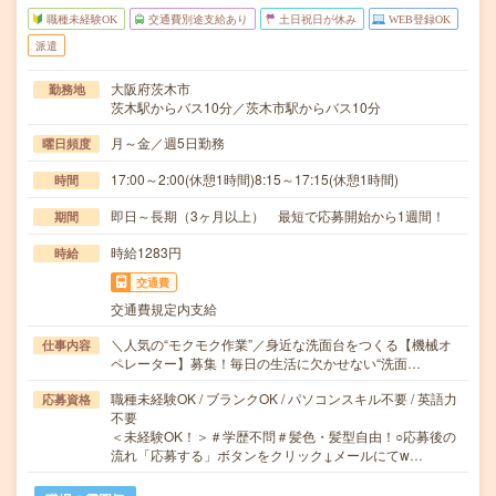
職種未経験OK
交通費別途支給あり
土日祝日が休み
WEB登録OK
派遣
大阪府茨木市
勤務地
茨木駅からバス10分／茨木市駅からバス10分
月～金／週5日勤務
曜日頻度
17:00～2:00(休憩1時間)8:15～17:15(休憩1時間)
時間
即日～長期（3ヶ月以上） 最短で応募開始から1週間！
期間
時給1283円
時給
交通費
交通費規定内支給
＼人気の“モクモク作業”／身近な洗面台をつくる【機械オ
仕事内容
ペレーター】募集！毎日の生活に欠かせない“洗面…
職種未経験OK / ブランクOK / パソコンスキル不要 / 英語力
応募資格
不要
＜未経験OK！＞＃学歴不問＃髪色・髪型自由！○応募後の
流れ「応募する」ボタンをクリック↓メールにてw…