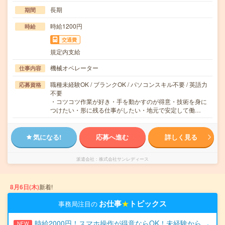
長期
期間
時給1200円
時給
交通費
規定内支給
機械オペレーター
仕事内容
職種未経験OK / ブランクOK / パソコンスキル不要 / 英語力
応募資格
不要
・コツコツ作業が好き・手を動かすのが得意・技術を身に
つけたい・形に残る仕事がしたい・地元で安定して働…
気になる!
応募へ進む
詳しく見る
派遣会社
株式会社サンレディース
8月6日(木)
新着!
お仕事
★
トピックス
事務局注目の
時給2000円！スマホ操作が得意ならOK！未経験から
NEW