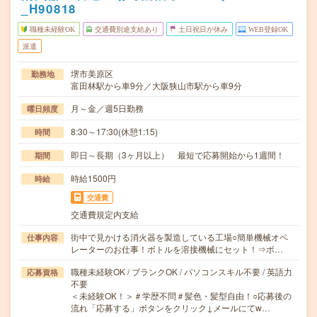
_H90818
職種未経験OK
交通費別途支給あり
土日祝日が休み
WEB登録OK
派遣
堺市美原区
勤務地
富田林駅から車9分／大阪狭山市駅から車9分
月～金／週5日勤務
曜日頻度
8:30～17:30(休憩1:15)
時間
即日～長期（3ヶ月以上） 最短で応募開始から1週間！
期間
時給1500円
時給
交通費
交通費規定内支給
街中で見かける消火器を製造している工場○簡単機械オペ
仕事内容
レーターのお仕事！ボトルを溶接機械にセット！⇒ボ…
職種未経験OK / ブランクOK / パソコンスキル不要 / 英語力
応募資格
不要
＜未経験OK！＞＃学歴不問＃髪色・髪型自由！○応募後の
流れ「応募する」ボタンをクリック↓メールにてw…