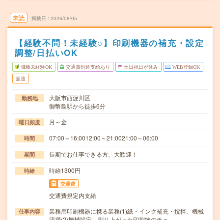
未読
掲載日
2026/08/05
【経験不問！未経験○】印刷機器の補充・設定
調整/日払いOK
職種未経験OK
交通費別途支給あり
土日祝日が休み
WEB登録OK
派遣
大阪市西淀川区
勤務地
御幣島駅から徒歩6分
月～金
曜日頻度
07:00～16:0012:00～21:0021:00～06:00
時間
長期でお仕事できる方、大歓迎！
期間
時給1300円
時給
交通費
交通費規定内支給
業務用印刷機器に携る業務(1)紙・インク補充・撹拌、機械
仕事内容
清掃(2)機械設定、刷り上がった印刷物のチェ…