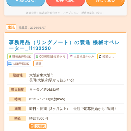
派遣会社
株式会社綜合キャリアオプション 製造事業部（全国）
未読
掲載日
2026/08/07
事務用品（リングノート）の製造 機械オペレ
ーター_H132320
職種未経験OK
交通費別途支給あり
土日祝日が休み
残業なし
WEB登録OK
派遣
大阪府東大阪市
勤務地
長田(大阪府)駅から徒歩15分
月～金／週5日勤務
曜日頻度
8:15～17:00(休憩0:45)
時間
即日～長期（3ヶ月以上） 最短で応募開始から1週間！
期間
時給1500円
時給
交通費