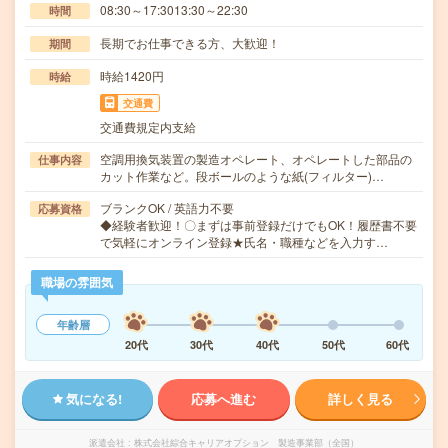
08:30～17:3013:30～22:30
時間
長期でお仕事できる方、大歓迎！
期間
時給1420円
時給
交通費
交通費規定内支給
空調用換気装置の製造オペレート、オペレートした部品の
仕事内容
カット作業など。段ボールのような紙(フィルター)…
ブランクOK / 英語力不要
応募資格
◆経験者歓迎！〇まずは事前登録だけでもOK！履歴書不要
で気軽にオンライン登録★氏名・職種などを入力す…
職場の雰囲気
年齢層
20代
30代
40代
50代
60代
気になる!
応募へ進む
詳しく見る
派遣会社
株式会社綜合キャリアオプション 製造事業部（全国）