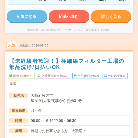
気になる!
応募へ進む
詳しく見る
派遣会社
株式会社綜合キャリアオプション 製造事業部（全国）
未読
掲載日
2026/08/05
【未経験者歓迎！】極細線フィルター工場の
部品洗浄/日払いOK
職種未経験OK
交通費別途支給あり
土日祝日が休み
WEB登録OK
派遣
大阪府枚方市
勤務地
星ケ丘(大阪府)駅から徒歩31分
月～金
曜日頻度
08:00～16:4522:00～06:30
時間
長期でお仕事できる方、大歓迎！
期間