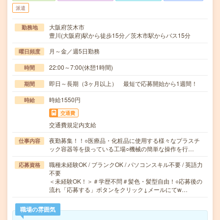
派遣
大阪府茨木市
勤務地
豊川(大阪府)駅から徒歩15分／茨木市駅からバス15分
月～金／週5日勤務
曜日頻度
22:00～7:00(休憩1時間)
時間
即日～長期（3ヶ月以上） 最短で応募開始から1週間！
期間
時給1550円
時給
交通費
交通費規定内支給
夜勤募集！！○医療品・化粧品に使用する様々なプラスチ
仕事内容
ック容器等を扱っている工場○機械の簡単な操作を行…
職種未経験OK / ブランクOK / パソコンスキル不要 / 英語力
応募資格
不要
＜未経験OK！＞＃学歴不問＃髪色・髪型自由！○応募後の
流れ「応募する」ボタンをクリック↓メールにてw…
職場の雰囲気