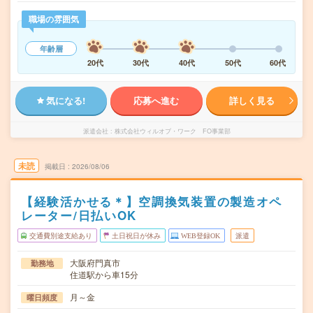
職場の雰囲気
年齢層
20代
30代
40代
50代
60代
気になる!
応募へ進む
詳しく見る
派遣会社
株式会社ウィルオブ・ワーク FO事業部
未読
掲載日
2026/08/06
【経験活かせる＊】空調換気装置の製造オペ
レーター/日払いOK
交通費別途支給あり
土日祝日が休み
WEB登録OK
派遣
大阪府門真市
勤務地
住道駅から車15分
月～金
曜日頻度