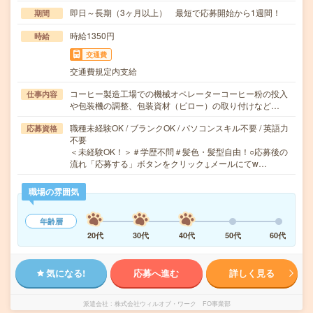
即日～長期（3ヶ月以上） 最短で応募開始から1週間！
期間
時給1350円
時給
交通費
交通費規定内支給
コーヒー製造工場での機械オペレーターコーヒー粉の投入
仕事内容
や包装機の調整、包装資材（ピロー）の取り付けなど…
職種未経験OK / ブランクOK / パソコンスキル不要 / 英語力
応募資格
不要
＜未経験OK！＞＃学歴不問＃髪色・髪型自由！○応募後の
流れ「応募する」ボタンをクリック↓メールにてw…
職場の雰囲気
年齢層
20代
30代
40代
50代
60代
気になる!
応募へ進む
詳しく見る
派遣会社
株式会社ウィルオブ・ワーク FO事業部