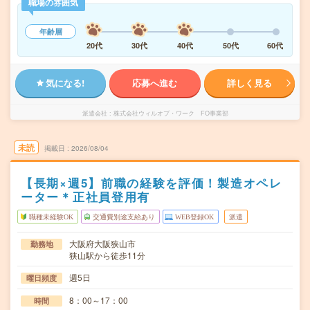
職場の雰囲気
年齢層
20代
30代
40代
50代
60代
気になる!
応募へ進む
詳しく見る
派遣会社
株式会社ウィルオブ・ワーク FO事業部
未読
掲載日
2026/08/04
【長期×週5】前職の経験を評価！製造オペレ
ーター＊正社員登用有
職種未経験OK
交通費別途支給あり
WEB登録OK
派遣
大阪府大阪狭山市
勤務地
狭山駅から徒歩11分
週5日
曜日頻度
8：00～17：00
時間