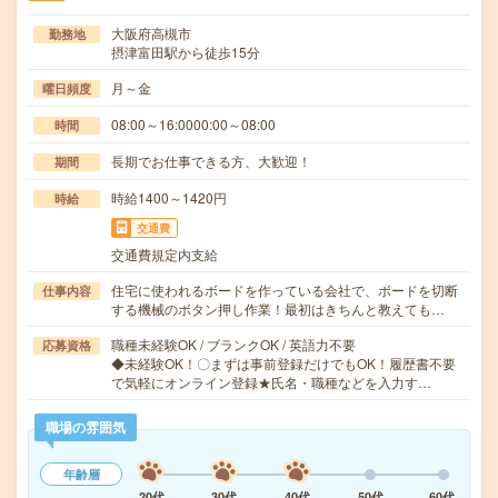
大阪府高槻市
勤務地
摂津富田駅から徒歩15分
月～金
曜日頻度
08:00～16:0000:00～08:00
時間
長期でお仕事できる方、大歓迎！
期間
時給1400～1420円
時給
交通費
交通費規定内支給
住宅に使われるボードを作っている会社で、ボードを切断
仕事内容
する機械のボタン押し作業！最初はきちんと教えても…
職種未経験OK / ブランクOK / 英語力不要
応募資格
◆未経験OK！〇まずは事前登録だけでもOK！履歴書不要
で気軽にオンライン登録★氏名・職種などを入力す…
職場の雰囲気
年齢層
20代
30代
40代
50代
60代