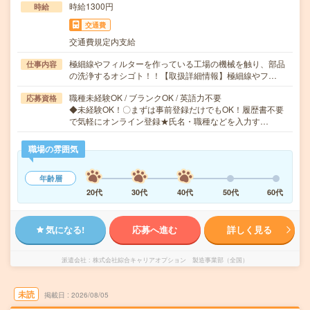
時給1300円
時給
交通費
交通費規定内支給
極細線やフィルターを作っている工場の機械を触り、部品
仕事内容
の洗浄するオシゴト！！【取扱詳細情報】極細線やフ…
職種未経験OK / ブランクOK / 英語力不要
応募資格
◆未経験OK！〇まずは事前登録だけでもOK！履歴書不要
で気軽にオンライン登録★氏名・職種などを入力す…
職場の雰囲気
年齢層
20代
30代
40代
50代
60代
気になる!
応募へ進む
詳しく見る
派遣会社
株式会社綜合キャリアオプション 製造事業部（全国）
未読
掲載日
2026/08/05