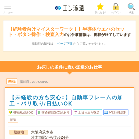
メニュー
気になる!
ログイン
検索
【経験者向けマイスターワーク！】半導体ウエハのセッ
ト・ボタン操作・検査入力
のお仕事情報は、掲載が終了しています
掲載時の情報は、
ページ下部
からご覧いただけます。
お探しの条件に近い派遣のお仕事
未読
掲載日
2026/08/07
【未経験の方も安心○】自動車フレームの加
工・バリ取り/日払いOK
職種未経験OK
交通費別途支給あり
土日祝日が休み
WEB登録OK
派遣
大阪府茨木市
勤務地
茨木市駅から徒歩24分