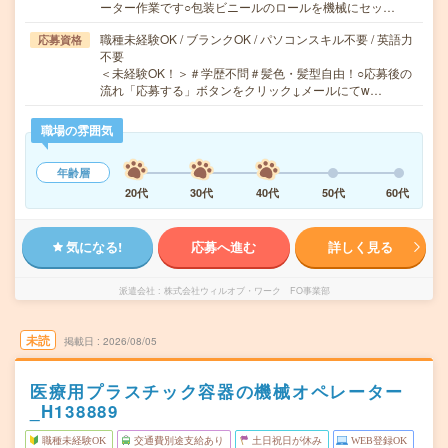
ーター作業です○包装ビニールのロールを機械にセッ…
職種未経験OK / ブランクOK / パソコンスキル不要 / 英語力
応募資格
不要
＜未経験OK！＞＃学歴不問＃髪色・髪型自由！○応募後の
流れ「応募する」ボタンをクリック↓メールにてw…
職場の雰囲気
年齢層
20代
30代
40代
50代
60代
気になる!
応募へ進む
詳しく見る
派遣会社
株式会社ウィルオブ・ワーク FO事業部
未読
掲載日
2026/08/05
医療用プラスチック容器の機械オペレーター
_H138889
職種未経験OK
交通費別途支給あり
土日祝日が休み
WEB登録OK