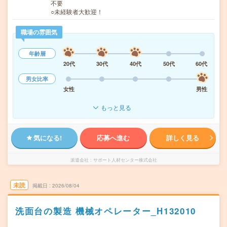
不要
○未経験者大歓迎！
職場の雰囲気
年齢層
20代
30代
40代
50代
60代
男女比率
女性
男性
もっと見る
気になる!
応募へ進む
詳しく見る
派遣会社
サポート人材センター株式会社
未読
掲載日
2026/08/04
洗面台の製造 機械オペレーター_H132010