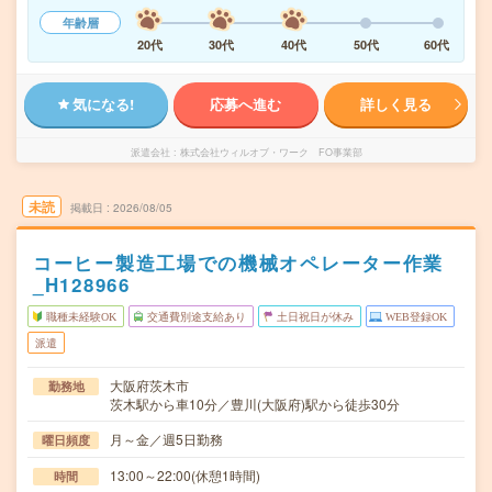
年齢層
20代
30代
40代
50代
60代
気になる!
応募へ進む
詳しく見る
派遣会社
株式会社ウィルオブ・ワーク FO事業部
未読
掲載日
2026/08/05
コーヒー製造工場での機械オペレーター作業
_H128966
職種未経験OK
交通費別途支給あり
土日祝日が休み
WEB登録OK
派遣
大阪府茨木市
勤務地
茨木駅から車10分／豊川(大阪府)駅から徒歩30分
月～金／週5日勤務
曜日頻度
13:00～22:00(休憩1時間)
時間