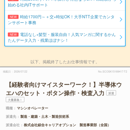
始める社内ITサポート
時給1700円～＋交×時短OK！大手NTT企業でカンタ
NEW
ンサポート事務
電話なし×髪型・服装自由！人気マンガに関するかん
NEW
たんデータ入力・残業ほぼナシ！
以下、掲載終了したお仕事情報です。
掲載日
2026/07/22
No.SCOSK15169417-T2
【経験者向けマイスターワーク！】半導体ウ
エハのセット・ボタン操作・検査入力
派遣
大量募集！
職種
マシンオペレーター
派遣先
製造・建築・土木・製造技術系
派遣会社
株式会社綜合キャリアオプション 製造事業部（全国）