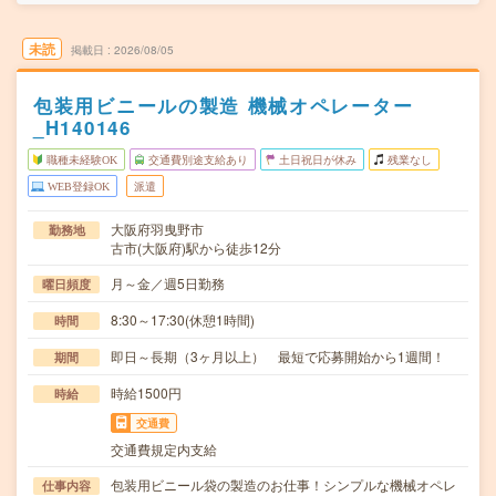
未読
掲載日
2026/08/05
包装用ビニールの製造 機械オペレーター
_H140146
職種未経験OK
交通費別途支給あり
土日祝日が休み
残業なし
WEB登録OK
派遣
大阪府羽曳野市
勤務地
古市(大阪府)駅から徒歩12分
月～金／週5日勤務
曜日頻度
8:30～17:30(休憩1時間)
時間
即日～長期（3ヶ月以上） 最短で応募開始から1週間！
期間
時給1500円
時給
交通費
交通費規定内支給
包装用ビニール袋の製造のお仕事！シンプルな機械オペレ
仕事内容