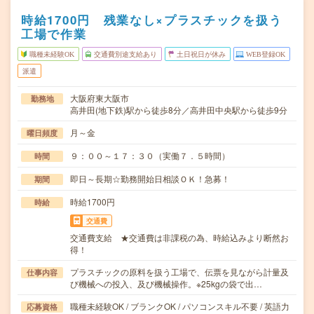
時給1700円 残業なし×プラスチックを扱う
工場で作業
職種未経験OK
交通費別途支給あり
土日祝日が休み
WEB登録OK
派遣
大阪府東大阪市
勤務地
高井田(地下鉄)駅から徒歩8分／高井田中央駅から徒歩9分
月～金
曜日頻度
９：００～１７：３０（実働７．５時間）
時間
即日～長期☆勤務開始日相談ＯＫ！急募！
期間
時給1700円
時給
交通費
交通費支給 ★交通費は非課税の為、時給込みより断然お
得！
プラスチックの原料を扱う工場で、伝票を見ながら計量及
仕事内容
び機械への投入、及び機械操作。※25kgの袋で出…
職種未経験OK / ブランクOK / パソコンスキル不要 / 英語力
応募資格