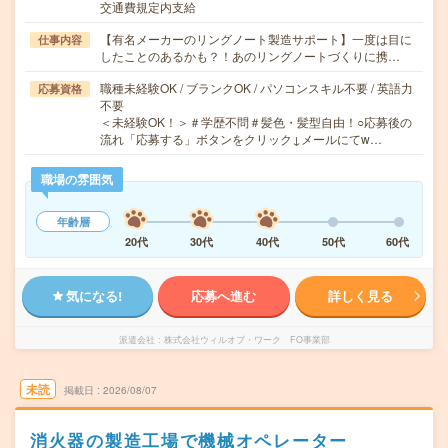
交通費規定内支給
【有名メーカーのリングノート製造サポート】一度は目に
仕事内容
したことのあるかも？！あのリングノートづくりに携…
職種未経験OK / ブランクOK / パソコンスキル不要 / 英語力
応募資格
不要
＜未経験OK！＞＃学歴不問＃髪色・髪型自由！○応募後の
流れ「応募する」ボタンをクリック↓メールにてw…
職場の雰囲気
年齢層
20代
30代
40代
50代
60代
気になる!
応募へ進む
詳しく見る
派遣会社
株式会社ウィルオブ・ワーク FO事業部
未読
掲載日
2026/08/07
消火器の製造工場で機械オペレーター