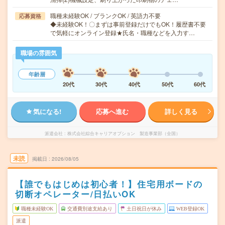
職種未経験OK / ブランクOK / 英語力不要
応募資格
◆未経験OK！〇まずは事前登録だけでもOK！履歴書不要
で気軽にオンライン登録★氏名・職種などを入力す…
職場の雰囲気
年齢層
20代
30代
40代
50代
60代
気になる!
応募へ進む
詳しく見る
派遣会社
株式会社綜合キャリアオプション 製造事業部（全国）
未読
掲載日
2026/08/05
【誰でもはじめは初心者！】住宅用ボードの
切断オペレーター/日払いOK
職種未経験OK
交通費別途支給あり
土日祝日が休み
WEB登録OK
派遣