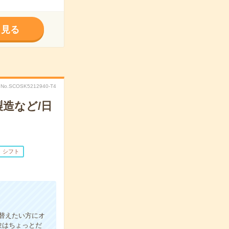
く見る
No.SCOSK5212940-T4
造など/日
シフト
替えたい方にオ
験はちょっとだ