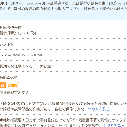
OK！≪モチベーションもUP≫派手過ぎなければ髪型や髪色自由！(規定有)
るので、毎日の服装の悩み解消！≪収入アップを目指せる≫高時給だらけの
兵庫県伊丹市
新伊丹駅からバス15分
シフト制
07:25～19:4019:25～07:40
長期でお仕事できる方、大歓迎！
時給2550円
交通費
交通費規定内支給
・MOCVD装置(エピ装置)などの設備保全(修理及び予防保全)業務に従事い
の診断や故障部品の交換があり、自社で保修できな…
つづきを見る
◆経験者歓迎！〇まずは事前登録だけでもOK！履歴書不要で気軽にオンライ
職種などを入力するだけ★オシゴトただいま少しずつ増加中…
つづきを見る