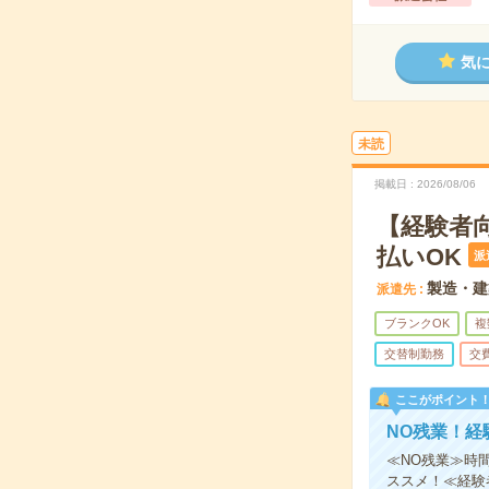
気
未読
掲載日
2026/08/06
【経験者
払いOK
派
製造・建
派遣先
ブランクOK
複
交替制勤務
交
ここがポイント
NO残業！経
≪NO残業≫時
ススメ！≪経験