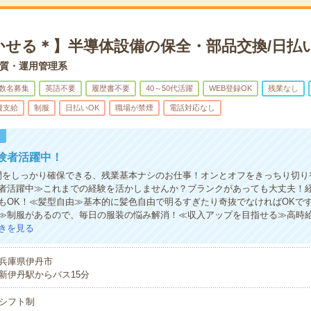
かせる＊】半導体設備の保全・部品交換/日払
質・運用管理系
数名募集
英語不要
履歴書不要
40～50代活躍
WEB登録OK
残業なし
費支給
制服
日払いOK
職場が禁煙
電話対応なし
！
験者活躍中！
間をしっかり確保できる、残業基本ナシのお仕事！オンとオフをきっちり切り
者活躍中≫これまでの経験を活かしませんか？ブランクがあっても大丈夫！
もOK！≪髪型自由≫基本的に髪色自由で明るすぎたり奇抜でなければOKです
≫制服があるので、毎日の服装の悩み解消！≪収入アップを目指せる≫高時
きを見る
兵庫県伊丹市
新伊丹駅からバス15分
シフト制