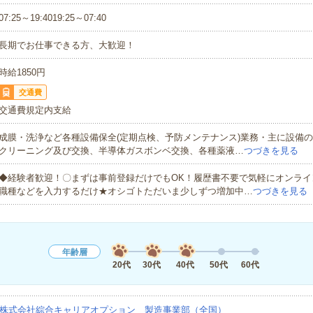
07:25～19:4019:25～07:40
長期でお仕事できる方、大歓迎！
時給1850円
交通費
交通費規定内支給
成膜・洗浄など各種設備保全(定期点検、予防メンテナンス)業務・主に設備
クリーニング及び交換、半導体ガスボンベ交換、各種薬液…
つづきを見る
◆経験者歓迎！〇まずは事前登録だけでもOK！履歴書不要で気軽にオンライ
職種などを入力するだけ★オシゴトただいま少しずつ増加中…
つづきを見る
年齢層
20代
30代
40代
50代
60代
株式会社綜合キャリアオプション 製造事業部（全国）