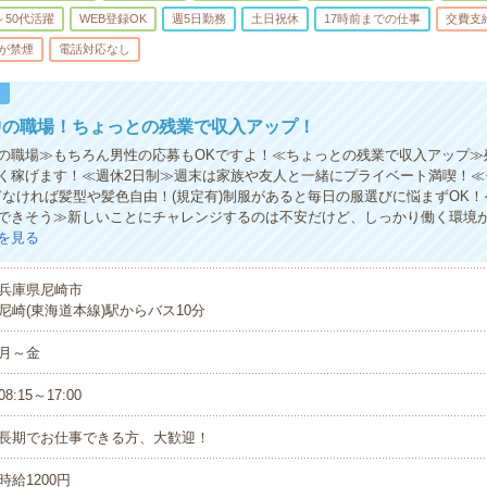
～50代活躍
WEB登録OK
週5日勤務
土日祝休
17時前までの仕事
交費支
が禁煙
電話対応なし
！
中の職場！ちょっとの残業で収入アップ！
の職場≫もちろん男性の応募もOKですよ！≪ちょっとの残業で収入アップ≫
く稼げます！≪週休2日制≫週末は家族や友人と一緒にプライベート満喫！≪
ぎなければ髪型や髪色自由！(規定有)制服があると毎日の服選びに悩まずOK
できそう≫新しいことにチャレンジするのは不安だけど、しっかり働く環境
を見る
兵庫県尼崎市
尼崎(東海道本線)駅からバス10分
月～金
08:15～17:00
長期でお仕事できる方、大歓迎！
時給1200円