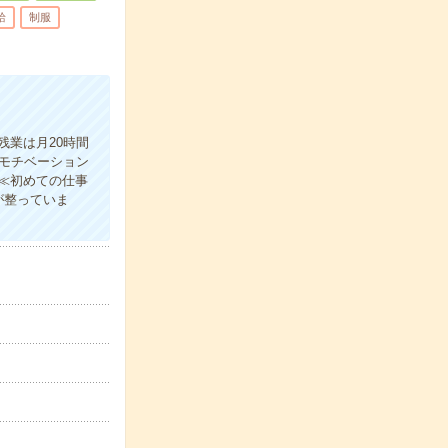
給
制服
残業は月20時間
モチベーション
！≪初めての仕事
が整っていま