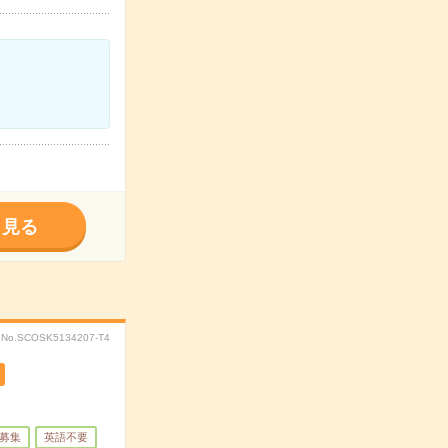
く見る
No.SCOSK5134207-T4
募集
英語不要