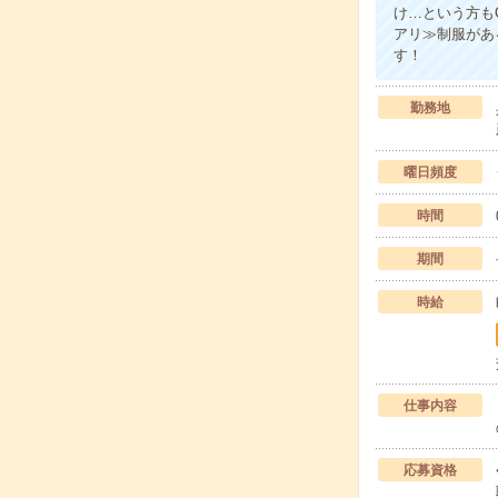
け…という方も
アリ≫制服があ
す！
勤務地
曜日頻度
時間
期間
時給
仕事内容
応募資格