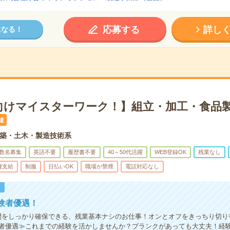
応募する
詳し
になる！
向けマイスターワーク！】組立・加工・食品製
遣
築・土木・製造技術系
数名募集
英語不要
履歴書不要
40～50代活躍
WEB登録OK
残業なし
費支給
制服
日払いOK
職場が禁煙
電話対応なし
！
験者優遇！
間をしっかり確保できる、残業基本ナシのお仕事！オンとオフをきっちり切り
者優遇≫これまでの経験を活かしませんか？ブランクがあっても大丈夫！経