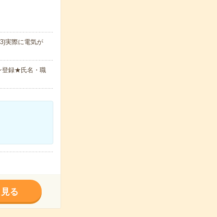
3)実際に電気が
ン登録★氏名・職
く見る