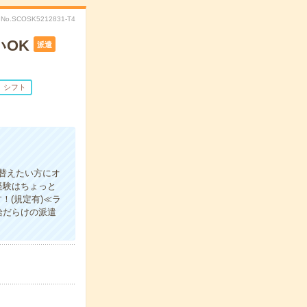
No.SCOSK5212831-T4
いOK
派遣
シフト
替えたい方にオ
経験はちょっと
！(規定有)≪ラ
給だらけの派遣