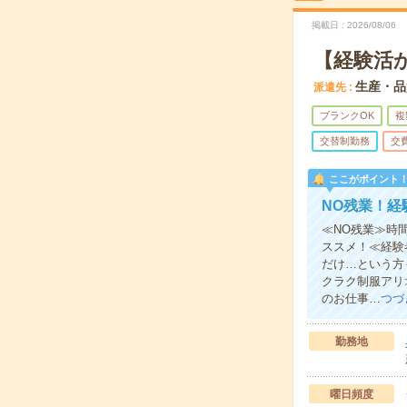
掲載日
2026/08/06
【経験活
生産・品
派遣先
ブランクOK
複
交替制勤務
交
ここがポイント
NO残業！経
≪NO残業≫時
ススメ！≪経験
だけ…という方
クラク制服アリ
のお仕事…
つづ
勤務地
曜日頻度