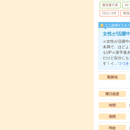
履歴書不要
40
日払いOK
職場
ここがポイント
女性が活躍
≪女性が活躍中
未満で、ほどよ
もUP≫派手過
だけど自分にも
す！イ…
つづき
勤務地
曜日頻度
時間
期間
時給