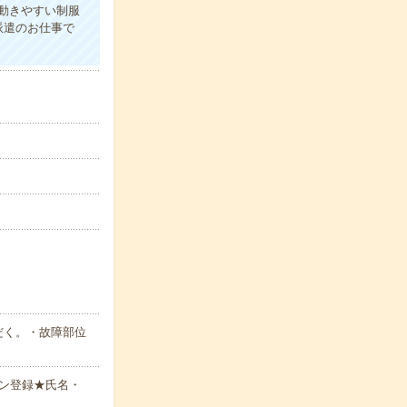
≪動きやすい制服
派遣のお仕事で
ただく。・故障部位
ン登録★氏名・