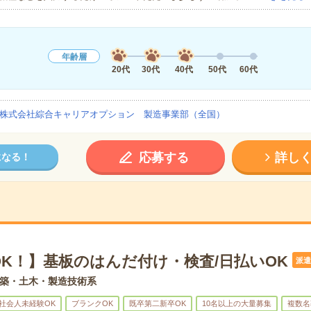
年齢層
20代
30代
40代
50代
60代
株式会社綜合キャリアオプション 製造事業部（全国）
応募する
詳し
になる！
OK！】基板のはんだ付け・検査/日払いOK
派遣
築・土木・製造技術系
社会人未経験OK
ブランクOK
既卒第二新卒OK
10名以上の大量募集
複数名