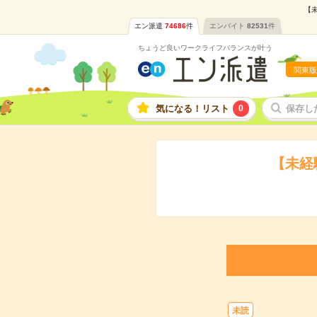
【未
エン派遣
74686
件
エンバイト
82531
件
ちょうど良いワークライフバランスが叶う
関東版
気になる！リスト
0
保存し
【未経
未読