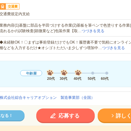
交通費
交通費規定内支給
業務内容(1)基盤に部品を半田づけする作業(2)基板を筆ペンで色塗りする作業(
流れるかの試験検査(顕微業など)包装作業【取…
つづきを見る
◆未経験OK！〇まずは事前登録だけでもOK！履歴書不要で気軽にオンライ
種などを入力するだけ★オシゴトただいま少しずつ増加中…
つづきを見る
年齢層
20代
30代
40代
50代
60代
株式会社綜合キャリアオプション 製造事業部（全国）
応募する
詳し
になる！