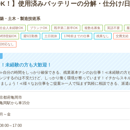
OK！】使用済みバッテリーの分解・仕分け/日
築・土木・製造技術系
社会人未経験OK
ブランクOK
既卒第二新卒OK
複数名募集
英語不要
履
WEB登録OK
週5日勤務
土日祝休
17時前までの仕事
残業なし
交費支給
話対応なし
！
う！未経験の方も大歓迎！
≫自分の時間をしっかり確保できる、残業基本ナシのお仕事！≪未経験の方
ンジするのは不安だけど、しっかり働く環境が整っています！イチからスキル
きましょう！≪様々なお仕事をご提案≫一人で悩まず気軽に相談できる、派遣
京都府亀岡市
亀岡駅から車15分
月～金
08:00～17:00