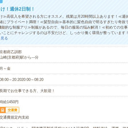
！
け！週休2日制！
け≫高収入を希望される方にオススメ。残業は月20時間以上あります！≪週
緒にプライベート満喫！≪髪型自由≫基本的に髪色自由で明るすぎたり奇抜で
≪機能的な制服アリ≫制服があるので、毎日の服装の悩み解消！≪初めての仕
いことにチャレンジするのは不安だけど、しっかり働く環境が整っています
を見る
京都府乙訓郡
山崎(京都府)駅から---分
月～金
08:00～20:2020:00～08:20
長期でお仕事できる方、大歓迎！
時給1450円
交通費
交通費規定内支給