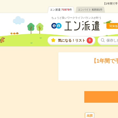
【1年間で手
エン派遣
71573
件
エンバイト
82531
件
ちょうど良いワークライフバランスが叶う
関東版
気になる！リスト
0
保存し
【1年間で
未読