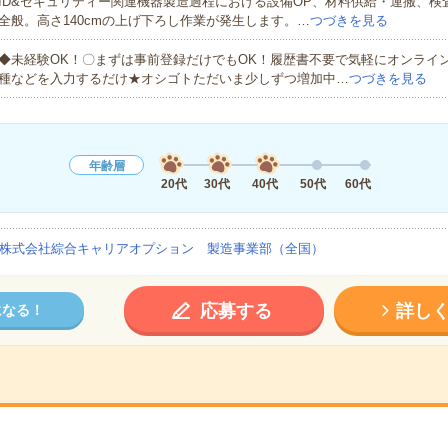
ID&セキュリティー関連機器製造過程における設備OP、材料供給・運搬、検
全般。高さ140cmの上げ下ろし作業が発生します。…
つづきを見る
◆未経験OK！〇まずは事前登録だけでもOK！履歴書不要で気軽にオンライ
種などを入力するだけ★オシゴトただいま少しずつ増加中…
つづきを見る
年齢層
20代
30代
40代
50代
60代
株式会社綜合キャリアオプション 製造事業部（全国）
応募する
詳し
になる！