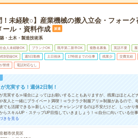
問！未経験○】産業機械の搬入立会・フォーク
メール・資料作成
派遣
築・土木・製造技術系
社会人未経験OK
ブランクOK
既卒第二新卒OK
複数名募集
英語不要
履
WEB登録OK
週5日勤務
土日祝休
17時前までの仕事
残業少
交費支給
が禁煙
電話対応なし
！
が充実する！週休2日制！
が充実する≫場合によってはお願いすることもありますが、残業はほとんどナ
や友人と一緒にプライベート満喫！≪ラクラク制服アリ≫制服があるので、
験でも活躍できる≫新しいことにチャレンジするのは不安だけど、しっかり
からスキルUP・ステップUP目指していきましょう！≪自分に向いている仕
づきを見る
京都市伏見区