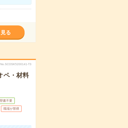
く見る
No.SCOSK5200141-T3
オペ・材料
歴書不要
職場が禁煙