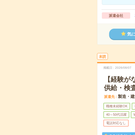
派遣会社
気
未読
掲載日
2026/08/07
【経験が
供給・検
製造・建
派遣先
職種未経験OK
40～50代活躍
電話対応なし