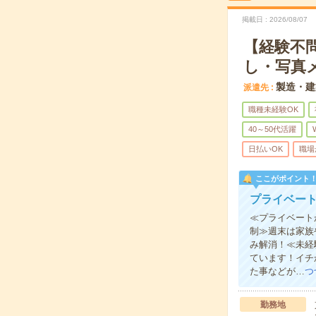
掲載日
2026/08/07
【経験不
し・写真
製造・建
派遣先
職種未経験OK
40～50代活躍
日払いOK
職場
ここがポイント
プライベート
≪プライベート
制≫週末は家族
み解消！≪未経
ています！イチ
た事などが…
つ
勤務地