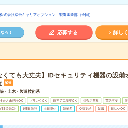
株式会社綜合キャリアオプション 製造事業部（全国）
応募する
詳し
になる！
なくても大丈夫】IDセキュリティ機器の設備
査
派遣
築・土木・製造技術系
社会人未経験OK
ブランクOK
既卒第二新卒OK
複数名募集
英語不要
履
WEB登録OK
週5日勤務
土日祝休
残業多
交費支給
制服
日払いOK