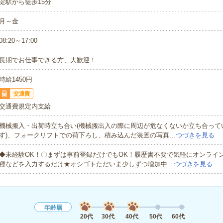
淀駅から徒歩15分
月～金
08:20～17:00
長期でお仕事できる方、大歓迎！
時給1450円
交通費
交通費規定内支給
機械搬入・出荷時立ち合い(機械搬出入の際に周辺が危なくないか立ち合って
す)、フォークリフトでの荷下ろし、積み込んだ装置の写真…
つづきを見る
◆未経験OK！〇まずは事前登録だけでもOK！履歴書不要で気軽にオンライ
種などを入力するだけ★オシゴトただいま少しずつ増加中…
つづきを見る
年齢層
20代
30代
40代
50代
60代