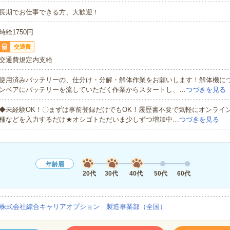
長期でお仕事できる方、大歓迎！
時給1750円
交通費
交通費規定内支給
使用済みバッテリーの、仕分け・分解・解体作業をお願いします！解体機に
ンベアにバッテリーを流していただく作業からスタートし、…
つづきを見る
◆未経験OK！〇まずは事前登録だけでもOK！履歴書不要で気軽にオンライ
種などを入力するだけ★オシゴトただいま少しずつ増加中…
つづきを見る
年齢層
20代
30代
40代
50代
60代
株式会社綜合キャリアオプション 製造事業部（全国）