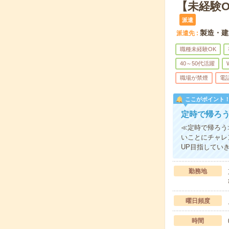
【未経験
派遣
製造・建
派遣先
職種未経験OK
40～50代活躍
職場が禁煙
電
ここがポイント
定時で帰ろ
≪定時で帰ろう
いことにチャレ
UP目指してい
勤務地
曜日頻度
時間