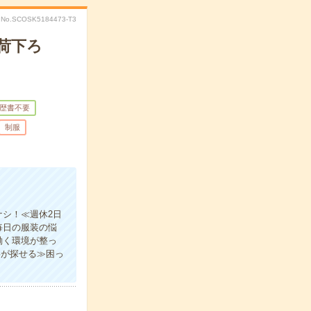
No.SCOSK5184473-T3
荷下ろ
歴書不要
制服
シ！≪週休2日
毎日の服装の悩
働く環境が整っ
事が探せる≫困っ