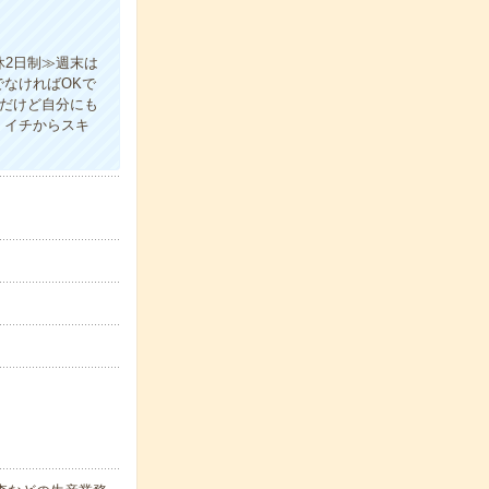
休2日制≫週末は
なければOKで
事だけど自分にも
！イチからスキ