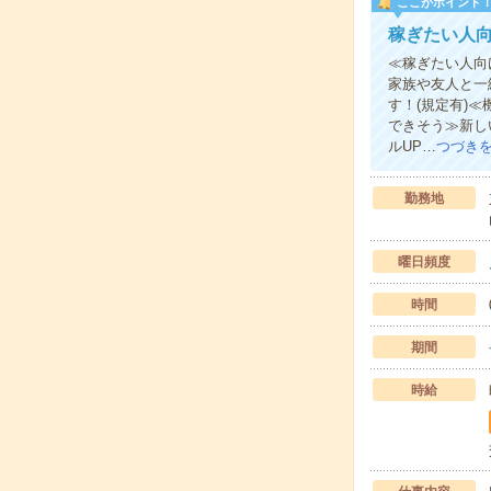
ここがポイント
稼ぎたい人向
≪稼ぎたい人向
家族や友人と一
す！(規定有)
できそう≫新し
ルUP…
つづき
勤務地
曜日頻度
時間
期間
時給