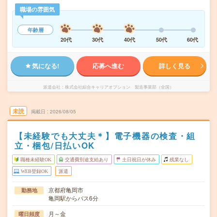
職場の雰囲気
年齢層
20代
30代
40代
50代
60代
気になる!
応募へ進む
詳しく見る
派遣会社
株式会社綜合キャリアオプション 製造事業部（全国）
未読
掲載日
2026/08/05
【未経験でも大丈夫＊】電子機器の検査・組
立・梱包/日払いOK
職種未経験OK
交通費別途支給あり
土日祝日が休み
残業なし
WEB登録OK
派遣
京都府亀岡市
勤務地
亀岡駅からバス6分
月～金
曜日頻度