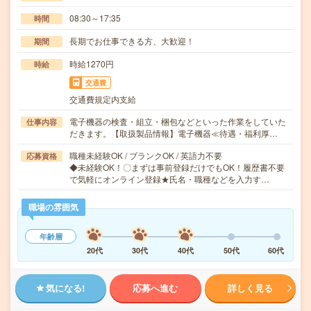
08:30～17:35
時間
長期でお仕事できる方、大歓迎！
期間
時給1270円
時給
交通費
交通費規定内支給
電子機器の検査・組立・梱包などといった作業をしていた
仕事内容
だきます。【取扱製品情報】電子機器≪待遇・福利厚…
職種未経験OK / ブランクOK / 英語力不要
応募資格
◆未経験OK！〇まずは事前登録だけでもOK！履歴書不要
で気軽にオンライン登録★氏名・職種などを入力す…
職場の雰囲気
年齢層
20代
30代
40代
50代
60代
気になる!
応募へ進む
詳しく見る