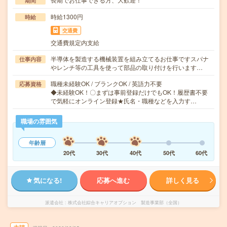
期間
時給1300円
時給
交通費
交通費規定内支給
半導体を製造する機械装置を組み立てるお仕事ですスパナ
仕事内容
やレンチ等の工具を使って部品の取り付けを行います…
職種未経験OK / ブランクOK / 英語力不要
応募資格
◆未経験OK！〇まずは事前登録だけでもOK！履歴書不要
で気軽にオンライン登録★氏名・職種などを入力す…
職場の雰囲気
年齢層
20代
30代
40代
50代
60代
気になる!
応募へ進む
詳しく見る
派遣会社
株式会社綜合キャリアオプション 製造事業部（全国）