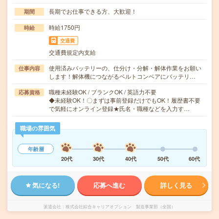
長期でお仕事できる方、大歓迎！
期間
時給1750円
時給
交通費
交通費規定内支給
使用済みバッテリーの、仕分け・分解・解体作業をお願い
仕事内容
します！解体機につながるベルトコンベアにバッテリ…
職種未経験OK / ブランクOK / 英語力不要
応募資格
◆未経験OK！〇まずは事前登録だけでもOK！履歴書不要
で気軽にオンライン登録★氏名・職種などを入力す…
職場の雰囲気
年齢層
20代
30代
40代
50代
60代
気になる!
応募へ進む
詳しく見る
派遣会社
株式会社綜合キャリアオプション 製造事業部（全国）