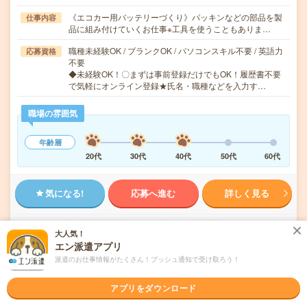
《エコカー用バッテリーづくり》パッキンなどの部品を製
仕事内容
品に組み付けていくお仕事※工具を使うこともありま…
職種未経験OK / ブランクOK / パソコンスキル不要 / 英語力
応募資格
不要
◆未経験OK！〇まずは事前登録だけでもOK！履歴書不要
で気軽にオンライン登録★氏名・職種などを入力す…
職場の雰囲気
年齢層
20代
30代
40代
50代
60代
気になる!
応募へ進む
詳しく見る
派遣会社
株式会社綜合キャリアオプション 製造事業部（全国）
大人気！
エン派遣アプリ
未読
掲載日
2026/08/05
派遣のお仕事情報がたくさん！プッシュ通知で受け取ろう！
アプリをダウンロード
【経験者×ブラッシュUP！】食品包装機械部
品の図面確認・検査・一部組付け