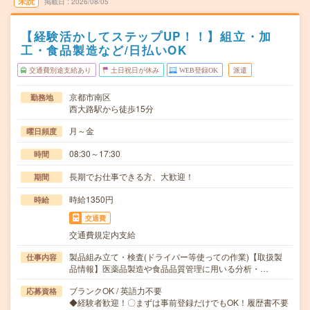
未読
掲載日
2026/08/05
【経験活かしてステップUP！！】組立・加
工・食品製造など/日払いOK
交通費別途支給あり
土日祝日が休み
WEB登録OK
派遣
京都市南区
勤務地
西大路駅から徒歩15分
月～金
曜日頻度
08:30～17:30
時間
長期でお仕事できる方、大歓迎！
期間
時給1350円
時給
交通費
交通費規定内支給
製品組み立て・検査(ドライバー等使っての作業)【取扱製
仕事内容
品情報】医薬品製造や食品品質管理に用いる分析・…
ブランクOK / 英語力不要
応募資格
◆経験者歓迎！〇まずは事前登録だけでもOK！履歴書不要