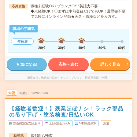
職種未経験OK / ブランクOK / 英語力不要
応募資格
◆未経験OK！〇まずは事前登録だけでもOK！履歴書不要
で気軽にオンライン登録★氏名・職種などを入力す…
職場の雰囲気
年齢層
20代
30代
40代
50代
60代
気になる!
応募へ進む
詳しく見る
派遣会社
株式会社綜合キャリアオプション 製造事業部（全国）
未読
掲載日
2026/08/06
【経験者歓迎！】残業ほぼナシ！ラック部品
の吊り下げ・塗装検査/日払いOK
交通費別途支給あり
土日祝日が休み
WEB登録OK
派遣
京都府八幡市
勤務地