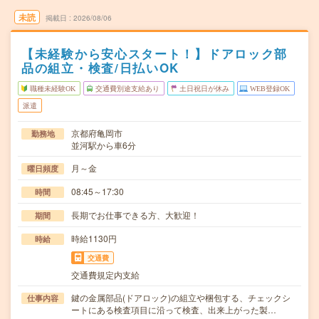
未読
掲載日
2026/08/06
【未経験から安心スタート！】ドアロック部
品の組立・検査/日払いOK
職種未経験OK
交通費別途支給あり
土日祝日が休み
WEB登録OK
派遣
京都府亀岡市
勤務地
並河駅から車6分
月～金
曜日頻度
08:45～17:30
時間
長期でお仕事できる方、大歓迎！
期間
時給1130円
時給
交通費
交通費規定内支給
鍵の金属部品(ドアロック)の組立や梱包する、チェックシ
仕事内容
ートにある検査項目に沿って検査、出来上がった製…