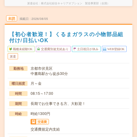
派遣会社
株式会社綜合キャリアオプション 製造事業部（全国）
未読
掲載日
2026/08/05
【初心者歓迎！】くるまガラスの小物部品組
付け/日払いOK
職種未経験OK
交通費別途支給あり
土日祝日が休み
WEB登録OK
派遣
京都市伏見区
勤務地
中書島駅から徒歩30分
月～金
曜日頻度
08:15～17:00
時間
長期でお仕事できる方、大歓迎！
期間
時給1300円
時給
交通費
交通費規定内支給