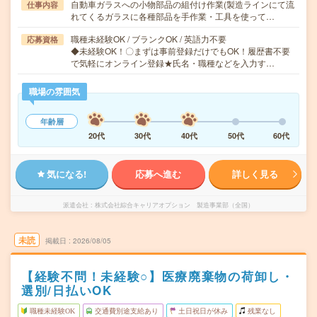
自動車ガラスへの小物部品の組付け作業(製造ラインにて流
仕事内容
れてくるガラスに各種部品を手作業・工具を使って…
職種未経験OK / ブランクOK / 英語力不要
応募資格
◆未経験OK！〇まずは事前登録だけでもOK！履歴書不要
で気軽にオンライン登録★氏名・職種などを入力す…
職場の雰囲気
年齢層
20代
30代
40代
50代
60代
気になる!
応募へ進む
詳しく見る
派遣会社
株式会社綜合キャリアオプション 製造事業部（全国）
未読
掲載日
2026/08/05
【経験不問！未経験○】医療廃棄物の荷卸し・
選別/日払いOK
職種未経験OK
交通費別途支給あり
土日祝日が休み
残業なし