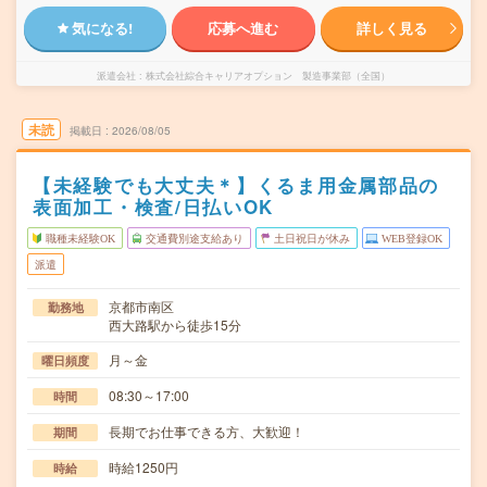
気になる!
応募へ進む
詳しく見る
派遣会社
株式会社綜合キャリアオプション 製造事業部（全国）
未読
掲載日
2026/08/05
【未経験でも大丈夫＊】くるま用金属部品の
表面加工・検査/日払いOK
職種未経験OK
交通費別途支給あり
土日祝日が休み
WEB登録OK
派遣
京都市南区
勤務地
西大路駅から徒歩15分
月～金
曜日頻度
08:30～17:00
時間
長期でお仕事できる方、大歓迎！
期間
時給1250円
時給