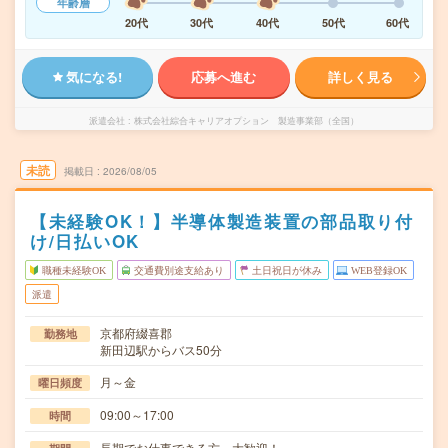
年齢層
20代
30代
40代
50代
60代
気になる!
応募へ進む
詳しく見る
派遣会社
株式会社綜合キャリアオプション 製造事業部（全国）
未読
掲載日
2026/08/05
【未経験OK！】半導体製造装置の部品取り付
け/日払いOK
職種未経験OK
交通費別途支給あり
土日祝日が休み
WEB登録OK
派遣
京都府綴喜郡
勤務地
新田辺駅からバス50分
月～金
曜日頻度
09:00～17:00
時間
長期でお仕事できる方、大歓迎！