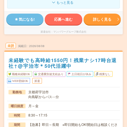
もっと見る
気になる!
応募へ進む
詳しく見る
派遣会社
マンパワーグループ株式会社
未読
掲載日
2026/08/08
未経験でも高時給1550円！残業ナシ17時台退
社↑@宇治市＊50代活躍中
職種未経験OK
交通費別途支給あり
土日祝日が休み
残業なし
WEB登録OK
派遣
京都府宇治市
勤務地
向島駅からバス---分
月～金
曜日頻度
8:30～17:15
時間
【急募】即日～長期 ※即日開始もOK!開始日は相談くださ
期間