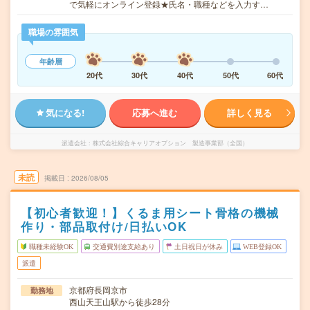
で気軽にオンライン登録★氏名・職種などを入力す…
職場の雰囲気
年齢層
20代
30代
40代
50代
60代
気になる!
応募へ進む
詳しく見る
派遣会社
株式会社綜合キャリアオプション 製造事業部（全国）
未読
掲載日
2026/08/05
【初心者歓迎！】くるま用シート骨格の機械
作り・部品取付け/日払いOK
職種未経験OK
交通費別途支給あり
土日祝日が休み
WEB登録OK
派遣
京都府長岡京市
勤務地
西山天王山駅から徒歩28分