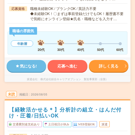
職種未経験OK / ブランクOK / 英語力不要
応募資格
◆未経験OK！〇まずは事前登録だけでもOK！履歴書不要
で気軽にオンライン登録★氏名・職種などを入力す…
職場の雰囲気
年齢層
20代
30代
40代
50代
60代
気になる!
応募へ進む
詳しく見る
派遣会社
株式会社綜合キャリアオプション 製造事業部（全国）
未読
掲載日
2026/08/05
【経験活かせる＊】分析計の組立・はんだ付
け・圧着/日払いOK
交通費別途支給あり
土日祝日が休み
WEB登録OK
派遣