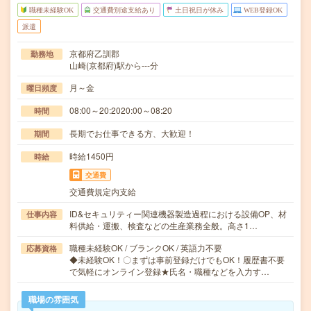
職種未経験OK
交通費別途支給あり
土日祝日が休み
WEB登録OK
派遣
京都府乙訓郡
勤務地
山崎(京都府)駅から---分
月～金
曜日頻度
08:00～20:2020:00～08:20
時間
長期でお仕事できる方、大歓迎！
期間
時給1450円
時給
交通費
交通費規定内支給
ID&セキュリティー関連機器製造過程における設備OP、材
仕事内容
料供給・運搬、検査などの生産業務全般。高さ1…
職種未経験OK / ブランクOK / 英語力不要
応募資格
◆未経験OK！〇まずは事前登録だけでもOK！履歴書不要
で気軽にオンライン登録★氏名・職種などを入力す…
職場の雰囲気