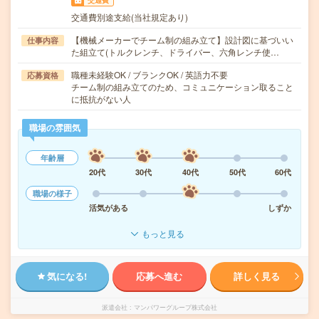
交通費
交通費別途支給(当社規定あり)
【機械メーカーでチーム制の組み立て】設計図に基づいい
仕事内容
た組立て(トルクレンチ、ドライバー、六角レンチ使…
職種未経験OK / ブランクOK / 英語力不要
応募資格
チーム制の組み立てのため、コミュニケーション取ること
に抵抗がない人
職場の雰囲気
年齢層
20代
30代
40代
50代
60代
職場の様子
活気がある
しずか
もっと見る
気になる!
応募へ進む
詳しく見る
派遣会社
マンパワーグループ株式会社