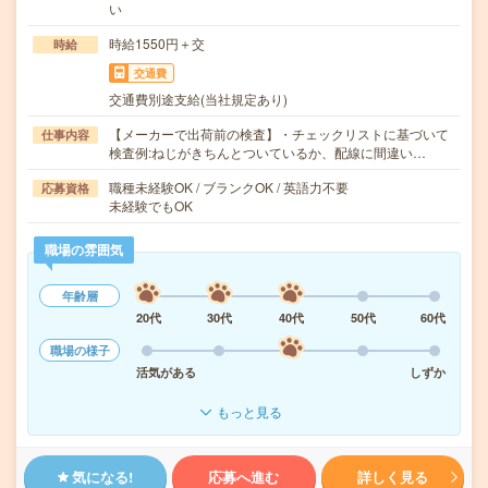
い
時給1550円＋交
時給
交通費
交通費別途支給(当社規定あり)
【メーカーで出荷前の検査】・チェックリストに基づいて
仕事内容
検査例:ねじがきちんとついているか、配線に間違い…
職種未経験OK / ブランクOK / 英語力不要
応募資格
未経験でもOK
職場の雰囲気
年齢層
20代
30代
40代
50代
60代
職場の様子
活気がある
しずか
もっと見る
気になる!
応募へ進む
詳しく見る