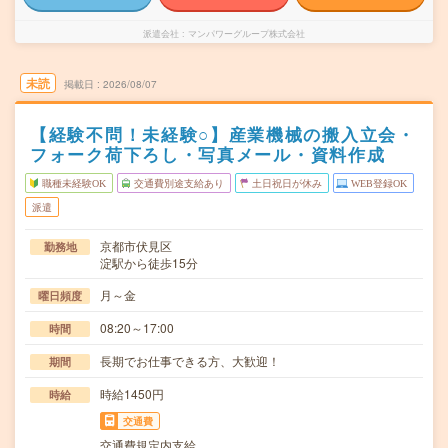
派遣会社
マンパワーグループ株式会社
未読
掲載日
2026/08/07
【経験不問！未経験○】産業機械の搬入立会・
フォーク荷下ろし・写真メール・資料作成
職種未経験OK
交通費別途支給あり
土日祝日が休み
WEB登録OK
派遣
京都市伏見区
勤務地
淀駅から徒歩15分
月～金
曜日頻度
08:20～17:00
時間
長期でお仕事できる方、大歓迎！
期間
時給1450円
時給
交通費
交通費規定内支給