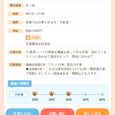
月～金
曜日頻度
08:15～17:00
時間
長期でお仕事できる方、大歓迎！
期間
時給1400円
時給
交通費
交通費規定内支給
(1)座席シートの骨格を機械を使って作る作業・流れてくる
仕事内容
ラインに合わせて商品をピック・商品に合わせて…
職種未経験OK / ブランクOK / 英語力不要
応募資格
◆未経験OK！〇まずは事前登録だけでもOK！履歴書不要
で気軽にオンライン登録★氏名・職種などを入力す…
職場の雰囲気
年齢層
20代
30代
40代
50代
60代
気になる!
応募へ進む
詳しく見る