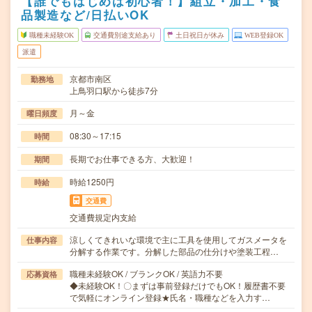
【誰でもはじめは初心者！】組立・加工・食
品製造など/日払いOK
職種未経験OK
交通費別途支給あり
土日祝日が休み
WEB登録OK
派遣
京都市南区
勤務地
上鳥羽口駅から徒歩7分
月～金
曜日頻度
08:30～17:15
時間
長期でお仕事できる方、大歓迎！
期間
時給1250円
時給
交通費
交通費規定内支給
涼しくてきれいな環境で主に工具を使用してガスメータを
仕事内容
分解する作業です。分解した部品の仕分けや塗装工程…
職種未経験OK / ブランクOK / 英語力不要
応募資格
◆未経験OK！〇まずは事前登録だけでもOK！履歴書不要
で気軽にオンライン登録★氏名・職種などを入力す…