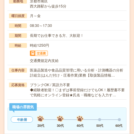
京都市南区
勤務地
西大路駅から徒歩15分
月～金
曜日頻度
08:30～17:30
時間
長期でお仕事できる方、大歓迎！
期間
時給1250円
時給
交通費
交通費規定内支給
医薬品製造や食品品質管理に用いる分析・計測機器の分析
仕事内容
計組立(はんだ付け・圧着作業)業務【取扱製品情報…
ブランクOK / 英語力不要
応募資格
◆経験者歓迎！〇まずは事前登録だけでもOK！履歴書不要
で気軽にオンライン登録★氏名・職種などを入力す…
職場の雰囲気
年齢層
20代
30代
40代
50代
60代