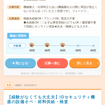
機械搬入・出荷時立ち合い(機械搬出入の際に周辺が危なく
仕事内容
ないか立ち合っていただく程度です)、フォークリ…
職種未経験OK / ブランクOK / 英語力不要
応募資格
◆未経験OK！〇まずは事前登録だけでもOK！履歴書不要
で気軽にオンライン登録★氏名・職種などを入力す…
職場の雰囲気
年齢層
20代
30代
40代
50代
60代
気になる!
応募へ進む
詳しく見る
派遣会社
株式会社綜合キャリアオプション 製造事業部（全国）
未読
掲載日
2026/08/07
【経験がなくても大丈夫】IDセキュリティ機
器の設備オペ・材料供給・検査