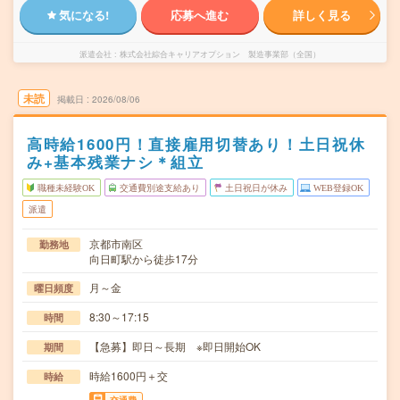
気になる!
応募へ進む
詳しく見る
派遣会社
株式会社綜合キャリアオプション 製造事業部（全国）
未読
掲載日
2026/08/06
高時給1600円！直接雇用切替あり！土日祝休
み+基本残業ナシ＊組立
職種未経験OK
交通費別途支給あり
土日祝日が休み
WEB登録OK
派遣
京都市南区
勤務地
向日町駅から徒歩17分
月～金
曜日頻度
8:30～17:15
時間
【急募】即日～長期 ※即日開始OK
期間
時給1600円＋交
時給