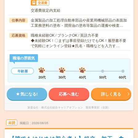
交通費
交通費規定内支給
金属製品の加工処理自動車部品や産業用機械部品の表面加
仕事内容
工業務塗料の塗布・潤滑油の塗布等製品の運搬や検査…
職種未経験OK / ブランクOK / 英語力不要
応募資格
◆未経験OK！〇まずは事前登録だけでもOK！履歴書不要
で気軽にオンライン登録★氏名・職種などを入力す…
職場の雰囲気
年齢層
20代
30代
40代
50代
60代
気になる!
応募へ進む
詳しく見る
派遣会社
株式会社綜合キャリアオプション 製造事業部（全国）
未読
掲載日
2026/08/05