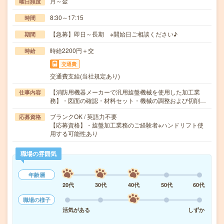
月～金
曜日頻度
8:30～17:15
時間
【急募】即日～長期 ※開始日ご相談ください♪
期間
時給2200円＋交
時給
交通費
交通費支給(当社規定あり)
【消防用機器メーカーで汎用旋盤機械を使用した加工業
仕事内容
務】・図面の確認・材料セット・機械の調整および切削…
ブランクOK / 英語力不要
応募資格
【応募資格】・旋盤加工業務のご経験者※ハンドリフト使
用する可能性あり
職場の雰囲気
年齢層
20代
30代
40代
50代
60代
職場の様子
活気がある
しずか