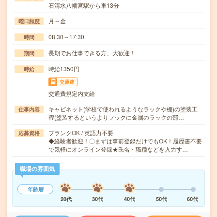
石清水八幡宮駅から車13分
月～金
曜日頻度
08:30～17:30
時間
長期でお仕事できる方、大歓迎！
期間
時給1350円
時給
交通費
交通費規定内支給
キャビネット(学校で使われるようなラックや棚)の塗装工
仕事内容
程(塗装するというよりフックに金属のラックの部…
ブランクOK / 英語力不要
応募資格
◆経験者歓迎！〇まずは事前登録だけでもOK！履歴書不要
で気軽にオンライン登録★氏名・職種などを入力す…
職場の雰囲気
年齢層
20代
30代
40代
50代
60代