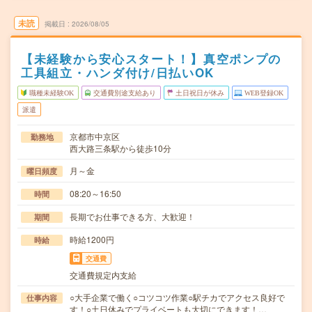
未読
掲載日
2026/08/05
【未経験から安心スタート！】真空ポンプの
工具組立・ハンダ付け/日払いOK
職種未経験OK
交通費別途支給あり
土日祝日が休み
WEB登録OK
派遣
京都市中京区
勤務地
西大路三条駅から徒歩10分
月～金
曜日頻度
08:20～16:50
時間
長期でお仕事できる方、大歓迎！
期間
時給1200円
時給
交通費
交通費規定内支給
○大手企業で働く○コツコツ作業○駅チカでアクセス良好で
仕事内容
す！○土日休みでプライベートも大切にできます！…