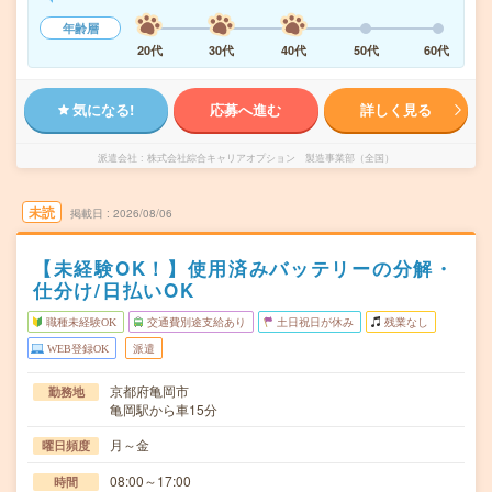
年齢層
20代
30代
40代
50代
60代
気になる!
応募へ進む
詳しく見る
派遣会社
株式会社綜合キャリアオプション 製造事業部（全国）
未読
掲載日
2026/08/06
【未経験OK！】使用済みバッテリーの分解・
仕分け/日払いOK
職種未経験OK
交通費別途支給あり
土日祝日が休み
残業なし
WEB登録OK
派遣
京都府亀岡市
勤務地
亀岡駅から車15分
月～金
曜日頻度
08:00～17:00
時間