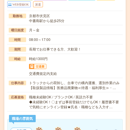
WEB登録OK
派遣
京都市伏見区
勤務地
中書島駅から徒歩25分
月～金
曜日頻度
08:00～17:00
時間
長期でお仕事できる方、大歓迎！
期間
時給1300円
時給
交通費
交通費規定内支給
トラックからの荷卸し、台車での構内運搬、選別作業のみ
仕事内容
【取扱製品情報】医療品廃棄物≪待遇・福利厚生≫・…
職種未経験OK / ブランクOK / 英語力不要
応募資格
◆未経験OK！〇まずは事前登録だけでもOK！履歴書不要
で気軽にオンライン登録★氏名・職種などを入力す…
職場の雰囲気