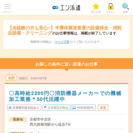
メニュー
気になる!
ログイン
検索
【未経験の方も安心○】半導体製造装置の設備保全・消耗
品脱着・クリーニング
のお仕事情報は、掲載が終了しています
掲載時の情報は、
ページ下部
からご覧いただけます。
お探しの条件に近い派遣のお仕事
未読
掲載日
2026/08/08
〇高時給2200円〇消防機器メーカーでの機械
加工業務＊50代活躍中
交通費別途支給あり
土日祝日が休み
WEB登録OK
派遣
京都市中京区
勤務地
西大路御池駅から徒歩7分