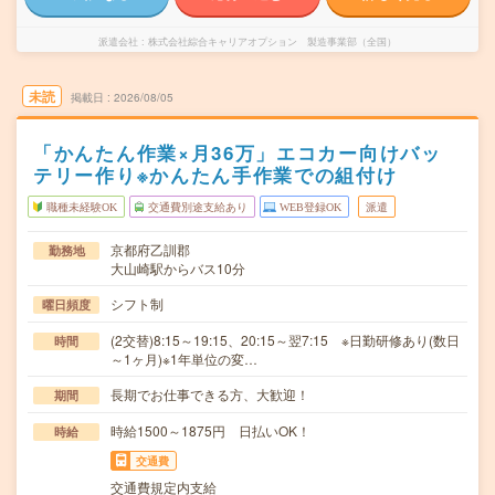
派遣会社
株式会社綜合キャリアオプション 製造事業部（全国）
未読
掲載日
2026/08/05
「かんたん作業×月36万」エコカー向けバッ
テリー作り※かんたん手作業での組付け
職種未経験OK
交通費別途支給あり
WEB登録OK
派遣
京都府乙訓郡
勤務地
大山崎駅からバス10分
シフト制
曜日頻度
(2交替)8:15～19:15、20:15～翌7:15 ※日勤研修あり(数日
時間
～1ヶ月)※1年単位の変…
長期でお仕事できる方、大歓迎！
期間
時給1500～1875円 日払いOK！
時給
交通費
交通費規定内支給